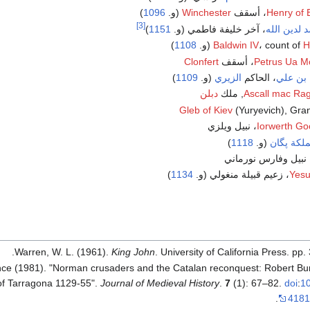
Henry of B
، أسقف
Winchester
(و.
1096
)
[3]
د لدين الله
، آخر خليفة فاطمي (و.
1151
)
H
، count of
Baldwin IV
(و.
1108
)
Petrus Ua M
، أسقف
Clonfert
 بن علي
، الحاكم
الزيري
(و.
1109
)
Ascall mac Rag
دبلن
Gleb of Kiev
(Yuryevich), Gra
Iorwerth G
، نبيل ويلزي
لكة پگان
(و.
1118
)
 نبيل وفارس نورماني
)
1134
Yesu
Warren, W. L. (1961).
King John
. University of California Press. pp. 
e (1981). "Norman crusaders and the Catalan reconquest: Robert Bur
 of Tarragona 1129-55".
Journal of Medieval History
.
7
(1): 67–82.
doi
:
1
.
4181