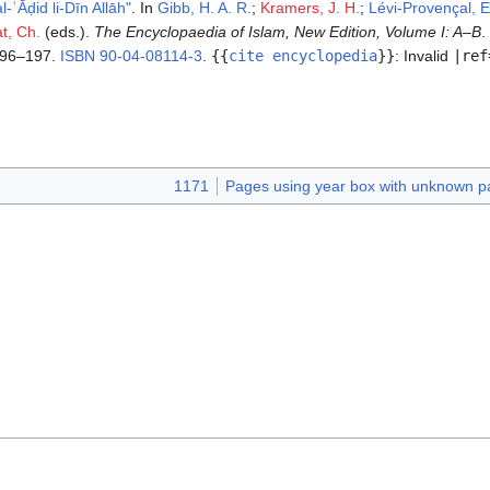
al-ʿĀḍid li-Dīn Allāh"
. In
Gibb, H. A. R.
;
Kramers, J. H.
;
Lévi-Provençal, E
at, Ch.
(eds.).
The Encyclopaedia of Islam, New Edition, Volume I: A–B
.
 196–197.
ISBN
90-04-08114-3
.
{{
cite encyclopedia
}}
:
Invalid
|ref
1171
Pages using year box with unknown p