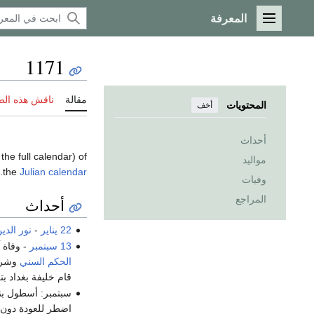
المعرفة
القائمة الرئيسية
1171
مقالة
ناقش هذه ال
المحتويات
أخف
أحداث
 the full calendar) of
مواليد
.
the
Julian calendar
وفيات
المراجع
أحداث
22 يناير
-
نور الدي
13 سبتمبر
- وفاة 
الحكم السني
وشرع
قام خليفة بغداد ب
سبتمبر: أسطول بندقي من 120 سفينة يُبحر 