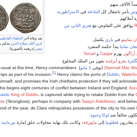
ً الآلاف منهم.
نوس
يأمر باعتقال كل
البنادقة
في
الامبراطورية
 أملاكهم.
R
يوافق على التفاوض مع
هنري الثاني من
بعد وفاة آخر
الخلفاء الفاطمي
ن سابينو
في
باري
يكتمل.
لدين الله
،
صلاح الدين
يحكم ب
ان نمانيا
يبدأ حكمه المنفرد.
مصر
(درهمه بالصورة).
 أراگون
يهزم
Caspe
و
Teruel
.
گلترة
يغزو أيرلندة
بعون من الملك المخلوع
Diarmait Mac M
(توفي
1 مايو
 is usual at this time, Henry commandeers
[1]
ips as part of his invasion.
Henry claims the ports of
Dublin
،
Waterfo
himself, and promises the Irish chieftains protection if they will acknowl
is begins eight centuries of conflict between Ireland and England.
Asca
aelic
King of Dublin
، is captured while trying to retake Dublin from the
are
(Strongbow), perhaps in company with
Sweyn Asleifsson
، and behe
end of the year, de Clare relinquishes possession of the city to his own l
ون تحالفاً ضد
لوكا
وجنوة
.
ت
يغادرون
قطلونيا
إلى
مايورقة
، وكانت تلك نهاية محاولات خلق إمارة
نورمانية
ف