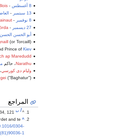
8 أغسطس
-
lois
13 سبتمبر
-
العاض
8 نوفمبر
-
ainaut
27 ديسمبر
-
órda
أبو الحسن الحسن
(or Torcaill), ملك
naill
nd Prince of
Kiev
och ap Maredudd
Narathu
، حاكم
مم
وليام دى كورسي
،
("Baghatur")، زعيم قبيلة منغولي (و.
gei
المراجع
أ
ب
34, 121.
^
det and te
^
0.1016/0304-
(81)90036-1