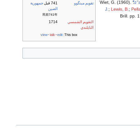
Wiet, G. (1960).
"
تقويم مينگوو
741 قبل
جمهورية
J.
;
Lewis, B.
;
Pell
الصين
民前741年
Brill. pp.
التقويم الشمسي
1714
التايلندي
view
talk
edit
This box: