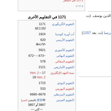
1171 في الشعر
v
t
e
ح الدين يوسف. (ت.
1171 في التقاويم الأخرى
التقويم الگريگوري
1171
MCLXXI
رنسا
(ت. بعد
1207
)
آب أوربه كونديتا
1924
التقويم الأرمني
620
ԹՎ ՈԻ
التقويم الآشوري
5921
التقويم البهائي
−673 – −672
التقويم البنغالي
578
التقويم الأمازيغي
2121
سنة العهد الإنگليزي
17
–
Hen. 2
18
Hen. 2
التقويم البوذي
1715
التقويم البورمي
533
التقويم البيزنطي
6679–6680
التقويم الصيني
年
庚寅
(المعدن
النمر
)
3867 أو 3807
— إلى —