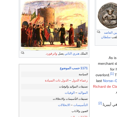
ين
العاضد
لقب
سلطان
الملك
هنري الثاني
يصل
واترفورد
.
). As
merchant sh
1171 حسب الموضوع
for 
[1]
overlord.
Th
السياسة
last
Norse–G
زعماء الدول
–
الدول ذات السيادة
Richard de Cl
تصنيفات المواليد والوفيات
المواليد
–
الوفيات
تصنيفات التأسيسات والانحلالات
[2]
ي أيبيريا.
التأسيسات
–
الانحلالات
الفنون والآداب