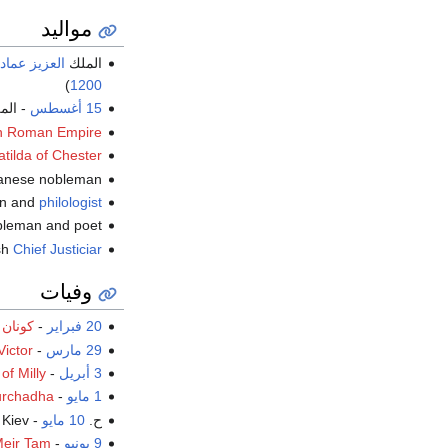
مواليد
الملك
العزيز عماد
)
1200
15 أغسطس
- الم
rn Roman Empire
tilda of Chester
، panese nobleman
ian and
philologist
، bleman and poet
sh
Chief Justiciar
وفيات
20 فبراير
-
كونان ا
29 مارس
-
Victor
3 أبريل
-
 of Milly
1 مايو
-
urchadha
ح.
10 مايو
-
 Kiev
9 يونيو
-
Meir Tam