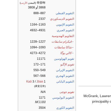
辛卯年
(المعدن
الأرنب
)
3868 أو 3808
التقويم القبطي
887–888
التقويم الديسكوردي
2337
التقويم الإثيوپي
1163–1164
التقويم العبري
4931–4932
التقاويم الهندوسية
-
ڤيكرام سامڤات
1227–1228
-
شاكا سامڤات
1093–1094
-
كالي يوگا
4272–4273
تقويم الهولوسين
11171
تقويم الإگبو
171–172
التقويم الإيراني
549–550
التقويم الهجري
566–567
التقويم الياباني
1
Jōan
3 /
Kaō
(承安元年)
تقويم جوچى
N/A
McGrank, Lawrenc
التقويم اليوليوسي
1171
principality
MCLXXI
التقويم الكوري
3504