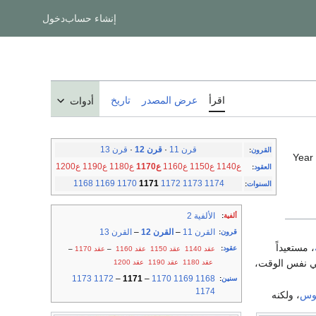
إنشاء حساب
دخول
اقرأ
عرض المصدر
تاريخ
أدوات
قرن 11
·
قرن 12
·
قرن 13
القرون
:
Year
ع1140
ع1150
ع1160
ع1170
ع1180
ع1190
ع1200
العقود
:
1168
1169
1170
1171
1172
1173
1174
السنوات
:
الألفية 2
ألفية
:
القرن 11
–
القرن 12
–
القرن 13
قرون
:
، مستعيداً
عقود
:
عقد 1140
عقد 1150
عقد 1160
–
عقد 1170
–
ي نفس الوقت،
عقد 1180
عقد 1190
عقد 1200
1173
1172
–
1171
–
1170
1169
1168
سنين
:
1174
وس
، ولكنه