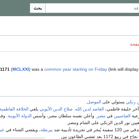
بحث
صفحة
1171
(
MCLXXI
) was a
common year starting on Friday
(link will display
ن زنكي
يستولي على
الموصل
.
آخر خليفة فاطمي،
العاضد لدين الله
.
صلاح الدين الأيوبي
يلغي
الخلافة الفاطمية
ية
العباسيين
في
مصر
. وأعلن نفسه سلطان مصر، وأسس
الدولة الأيوبية
. وف
تعيين نور الدين الزنكي على الشام ومصر.
في تجريدة تأديبية ضد
بيزنطة
، ويقضي الشتاء في
خي
اضطر للعودة دون نجاح في ربيع 1172 بعد تفشي الطاعون بين