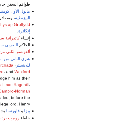
طواقم السفن حاصدا
مانوِل الأول كومن
البيزنطية
، ومصادرة
hys ap Gruffydd
إنگلترة
.
إنشاء
كاتدرائية سا
الحاكم
الصربي
ستف
ألفونسو الثاني من
هنري الثاني من إن
لـلاينستر
،
urchada
rd
، and
Wexford
edge him as their
ll mac Ragnaill
،
Cambro-Norman
aded; before the
iege lord, Henry.
پيزا
و
فلورنسا
يشكل
خلفاء
روبرت برد