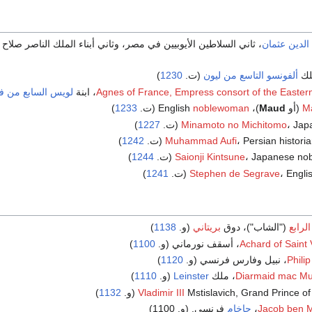
 الدين عثمان
، ثاني السلاطين الأيوبيين في مصر، وثاني أبناء الملك الناصر صلا
لك
ألفونسو التاسع من ليون
(ت.
1230
)
Agnes of France, Empress consort of the Easte
، ابنة
لويس السابع من ف
Ma
(أو
Maud
)، English
noblewoman
(ت.
1233
)
Ja (ت.
Minamoto no Michitomo
1227
)
، Persian histor
Muhammad Aufi
(ت.
1242
)
Japanese no (ت.
Saionji Kintsune
1244
)
، Engli
Stephen de Segrave
(ت.
1241
)
لرابع
("الشاب")، دوق
بريتاني
(و.
1138
)
Achard of Saint 
، أسقف نورماني (و.
1100
)
Philip
، نبيل وفارس فرنسي (و.
1120
)
Diarmaid mac M
، ملك
Leinster
(و.
1110
)
Mstislavich, Grand Prince of (و.
Vladimir III
1132
)
Jacob ben 
،
حاخام
فرنسي. (و. 1100)