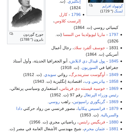
إنگليزي
. (ت.
گوتهولد افرايم
1824)
لسنگ
(* 1729)
1796
-
كارل
إلرنست كلاوس
،
كيميائي روسي (ت. 1864)
1797
-
ماريا ليوپولدينا من النمسا
(ت.
جورج گوردون
بايرون (* 1788)
1826)
1831 -
جوسف ألفرد سلاد
، رجال أعمال
أمريكي (ت. 1864)
1845
-
پول ڤيدال دي لابلاش
، أبو الجغرافيا الحديثة، وأول أستاذ
جغرافيا في
السوربون
. (ت. 1918)
1849
-
أوگوست ستريندبرگ
، روائي
سويدي
. (ت. 1912)
1858
-
بياتريس وب
، اقتصادية إنگليزية (ت. 1943)
1869
-
خوسيه ڤيسنته دى فريتاس
، استعماري وسياسي پرتغالي،
رئيس وزراء الپرتغال
رقم 97 (ت. 1952)
1869
-
گريگوري راسپوتين
، راهب
روسي
.
1879
-
فرانسيس پيكابيا
، مصور فرنسي من رواد حركتي
دادا
والسريالية
. (ت. 1953)
1880
-
فريگيس رايتس
، رياضياتي مجري (ت. 1956)
1881
-
عثمان محرم
، شيخ مهندسي الأشغال العامة في مصر (ت.