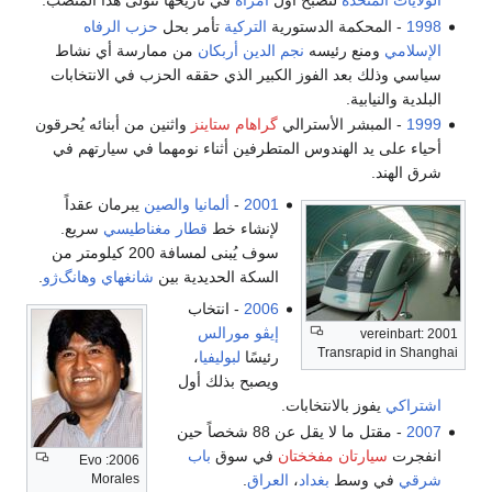
الولايات المتحدة
لتصبح أول
امرأة
في تاريخها تتولى هذا المنصب.
1998
- المحكمة الدستورية
التركية
تأمر بحل
حزب الرفاه
الإسلامي
ومنع رئيسه
نجم الدين أربكان
من ممارسة أي نشاط
سياسي وذلك بعد الفوز الكبير الذي حققه الحزب في الانتخابات
البلدية والنيابية.
1999
- المبشر الأسترالي
گراهام ستاينز
واثنين من أبنائه يُحرقون
أحياء على يد الهندوس المتطرفين أثناء نومهما في سيارتهم في
شرق الهند.
2001
-
ألمانيا
والصين
يبرمان عقداً
لإنشاء خط
قطار مغناطيسي
سريع.
سوف يُبنى لمسافة 200 كيلومتر من
السكة الحديدية بين
شانغهاي
وهانگ‌ژو
.
2006
- انتخاب
إيڤو مورالس
2001 vereinbart:
Transrapid in Shanghai
رئيسًا
لبوليفيا
،
ويصبح بذلك أول
اشتراكي
يفوز بالانتخابات.
2007
- مقتل ما لا يقل عن 88 شخصاً حين
انفجرت
سيارتان مفخختان
في سوق
باب
2006: Evo
شرقي
في وسط
بغداد
،
العراق
.
Morales