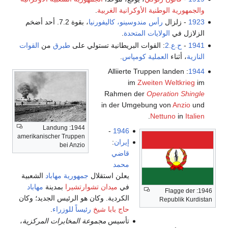
والجمهورية الوطنية الأوكرانية الغربية
.
1923
- زلزال
رأس مندوسينو، كاليفورنيا
، بقوة 7.2. أحد أضخم
الزلازل في
الولايات المتحدة
.
1941
-
ح.ع.2
: القوات البريطانية تستولي على
طبرق
من
القوات
النازية
، أثناء
العملية كومپاس
.
: Alliierte Truppen landen
1944
im
Zweiten Weltkrieg
im
Rahmen der
Operation Shingle
in der Umgebung von
Anzio
und
.
Nettuno
in
Italien
1944: Landung
-
1946
amerikanischer Truppen
إيران
:
bei Anzio
قاضي
محمد
يعلن استقلال
جمهورية مهاباد
الشعبية
في
ميدان تشوارتشيرا
بمدينة
مهاباد
1946: Flagge der
الكردية. وكان هو الرئيس الجديد؛ وكان
Republik Kurdistan
حاج بابا شيخ
رئيساً للوزراء
.
تأسيس
مجموعة المخابرات المركزية
،