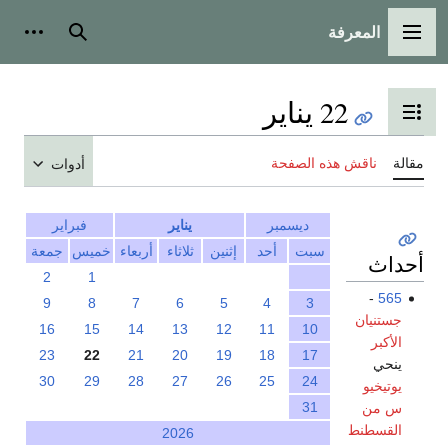
المعرفة
القائمة الرئيسية
بحث
أدوات
22 يناير
تبديل عرض جدول المحتويات
مقالة
ناقش هذه الصفحة
أدوات
ديسمبر
يناير
فبراير
سبت
أحد
إثنين
ثلاثاء
أربعاء
خميس
جمعة
أحداث
2
1
-
565
9
8
7
6
5
4
3
جستنيان
16
15
14
13
12
11
10
الأكبر
23
22
21
20
19
18
17
ينحي
30
29
28
27
26
25
24
يوتيخيو
31
س من
القسطنط
2026