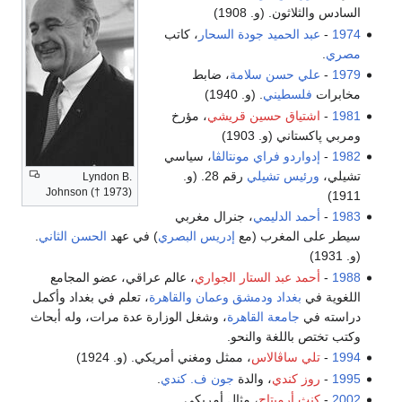
السادس والثلاثون. (و. 1908)
1974
-
عبد الحميد جودة السحار
، كاتب
مصري
.
1979
-
علي حسن سلامة
، ضابط
مخابرات
فلسطيني
. (و. 1940)
1981
-
اشتياق حسين قريشي
، مؤرخ
ومربي پاكستاني (و. 1903)
1982
-
إدواردو فراي مونتالڤا
، سياسي
تشيلي،
ورئيس تشيلي
رقم 28. (و.
Lyndon B.
Johnson († 1973)
1911)
1983
-
أحمد الدليمي
، جنرال مغربي
سيطر على المغرب (مع
إدريس البصري
) في عهد
الحسن الثاني
.
(و. 1931)
1988
-
أحمد عبد الستار الجواري
، عالم عراقي، عضو المجامع
اللغوية في
بغداد
ودمشق
وعمان
والقاهرة
، تعلم في بغداد وأكمل
دراسته في
جامعة القاهرة
، وشغل الوزارة عدة مرات، وله أبحاث
وكتب تختص باللغة والنحو.
1994
-
تلي ساڤالاس
، ممثل ومغني أمريكي. (و. 1924)
1995
-
روز كندي
، والدة
جون ف. كندي
.
2002
-
كنث أرميتاج
، مثال أمريكي.