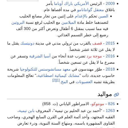
2009
- الرئيس
الأمريكي
باراك أوباما
يأمر
باغلاق
معتقل گوانتانامو
في مدة أقصاها عام.
الصين
تحكم
بالإعدام
على إثنين من تجار مصانع الحليب
لتعمدهما خلط مادة
الميلامين
مع الحليب لرفع نسبة
البروتين
فيه مما تسبب بمقتل 6 أطفال وتعرض أكثر من 300 ألف
رضيع إلى خطر التسمم الغذائي.
2015
-
قصف
بالقرب من ترولي مدني في مدينة
دونيتسك
يقتل ما
لا يقل عن ثلاثة عشر شخصاً.
2016
-
موجة برد
تضرب عدة أنحاء من
آسيا الشرقية
وتسفر عن
مصرع ما لا يقل عن تسعين شخصاً.
2018
- طوّر مهندسون في
معهد مساتشوستس للتكنولوجيا
شريحة
حاسوب جديدة، ذات "
مشابك كيميائية اصطناعية
،" تعالج المعلومات
[2]
[1]
بطريقة تشبه
العصبونات
في
المخ
.
مواليد
826
-
مونتوكو
، الامبراطور الياباني (ت. 858)
1263
- "أحمد بن عبد الحليم بن تيمية"، المعروف
بابن تيمية
،
الفقيه المجتهد، وأحد أئمة العلم في القرن السابع الهجري، وصاحب
الفتاوى المشهورة باسمه، ومنهاج السنة النبوية، ودرء تعارض