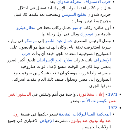
حرب الاستنزاف
:
معركة شدوان
: بعد
قتال دام 36 ساعة، القوات الإسرائيلية تفشل في احتلال
جزيرة شدوان
بخليج السويس
وتنسحب بعد تكبدها 30 قتيل
وجريح وطائرتين وطراد.
أول طائرة ركاب
جامبو
تحمل ركاب تحط في
مطار هيثرو
قادمة من
نيويورك
وذلك في أول رحلة لها.
وصل الرئيس المصري
جمال عبد الناصر
إلى
موسكو
في زيارة
سرية استغرقت ثلاثة أيام. وكان الهدف منها هو الحصول على
الصواريخ السوفيتية المضادة للجو. فبعد أن بدأت
حرب
الإستنزاف
باتت غارات
سلاح الجو الإسرائيلي
تلحق أكبر الضرر
بمصر. وما كان في الوقت متسع لإعداد قوات صاروخية
مصرية، ولذا قررت موسكو ان تبعث عسكريين سوفيت مع
الصواريخ إلى مصر. وبحلول صيف ذلك العام فقدت اسرائيل
تفوقها الجوي.
1971
-
إعلان سنغافورة
، واحدة من أهم وثيقتين في
الدستور الغير
مقنن
لكومنولث الأمم
، يصدر.
-
1973
المحكمة العليا للولايات المتحدة
تصدر حكمها في قضية
رول
ضد واد
ودوى ضد بولتون
، مشرعة
الإجهاض
الاختياري في جميع
الولايات الخمسين.