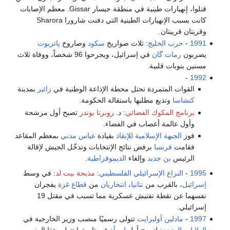
قتلوا، إنهيارات طينية في منطقة جيسار Gissar. معظم الإصابات
كانت بسبب الإنهيارات الطينية التي دفنت شارورا Sharora
وقريتان قريبتان.
1991
-
حرب الخليج
: ثلاث صواريخ
سكود
وصاروخ
پاتريوت
يضربون
رمات گان
في إسرائيل، ويجرحوا 96 شخصاً، ووفاة ثلاث
مسنين بنوبات قلبية.
-
1992
القوات المتمردة تحتل محطة الإذاعة الوطنية في
زائير
بمدينة
كنشاسا
وتذيع مطلبها باستقالة الحكومة.
برنامج المكوك الفضائي
: د.
روبرتا بوندر
تصبح أول مرشحة
وأول عالمة أعصاب في الفضاء.
فوز
الجبهة الإسلامية للإنقاذ
بقيادة
عباس مدني
بمعظم المقاعد
فقامت
فرنسا
برفض نتائج الإنتخابات وتدخّل الجيش لإقالة
الرئيس
بن جديد
وإلغاء
الديموقراطية
.
1995
-
النزاع الإسرائيلي الفلسطيني
:
مذبحة بيت لد
: في وسط
إسرائيل
، بالقرب من
نتانيا
،
انتخاريان
من
قطاع غزة
يفجران
نفسهما عن نقطة تفتيش عسكرية مما تسبب في مقتل 19
إسرائيلي.
1997
-
مادلين أولبرايت
تتولى رسميًا منصب وزير الخارجية في