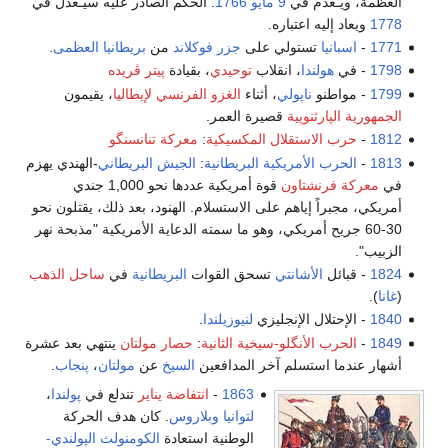
العظمة، ويـُعدَم في
9 مايو
1766
. الحكم الصادر عليه سيـُعدَّل في
1778
ويعاد إليه اعتباره.
1771
-
اسبانيا
تستولي على
جزر فوكلاند
من
بريطانيا العظمى
.
1798
- في
هولندا
، انقلاب
توحيدي
، بقيادة
پيتر ڤريده
1799
- مواطنو
ناپولي
، أثناء
الغزو الفرنسي لإيطاليا
، يقيمون
الجمهورية الپارثنوپية
قصيرة العمر.
1812
-
حرب الاستقلال المكسيكية
:
معركة تنانسنگو
1813
-
الحرب الأمريكية البريطانية
:
الجيش البريطاني
-الهندي يهزم
في
معركة فرنشتاون
قوة أمريكية عددها نحو 1,000 جندي
أمريكي، مجبراً إياهم على الاستسلام. الهنود، بعد ذلك، يقتلون نحو
30-60 جريح أمريكي، وهو ما سمته الدعاية الأمريكية "مذبحة نهر
الزبيب".
1824
- قبائل
الأشانتي
تسحق القوات
البريطانية
في
ساحل الذهب
(
غانا
).
1840
- الإحتلال الإنجليزي
لنيوزيلندا
.
1849
-
الحرب الأنگلو-سيخية الثانية
:
حصار مولتان
ينتهي بعد عشرة
أشهار عندما استسلم آخر المدافعين
السيخ
عن
مولتان
،
پنجاب
.
1863
-
انتفاضة يناير
تندلع في
پولندا
،
لتوانيا
وبلاروس
. كان هدف الحركة
الوطنية استعادة
الكومنولث الپولندي-