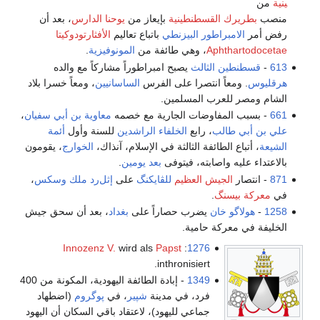
ينية
من
منصب
بطريرك القسطنطينية
بإيعاز من
يوحنا الدارس
، بعد أن
رفض أمر
الامبراطور البيزنطي
باتباع تعاليم
الأفثارتودوكيتا
Aphthartodocetae
، وهي طائفة من
المونوفيزية
.
613
-
قسطنطين الثالث
يصبح امبراطوراً مشاركاً مع والده
هرقليوس
. ومعاً انتصرا على الفرس
الساسانيين
، ومعاً خسرا بلاد
الشام ومصر للعرب المسلمين.
661
- بسبب المفاوضات الجارية مع خصمه
معاوية بن أبي سفيان
،
علي بن أبي طالب
، رابع
الخلفاء الراشدين
للسنة وأول
أئمة
الشيعة
، أتباع الطائفة الثالثة في الإسلام، آنذاك،
الخوارج
، يقومون
بالاعتداء عليه واصابته، فيتوفى
بعد يومين
.
871
- انتصار
الجيش العظيم
للڤايكنگ
على
إثل‌رد
ملك وسكس
،
في
معركة بيسنگ
.
1258
-
هولاگو خان
يضرب حصاراً على
بغداد
، بعد أن سحق جيش
الخليفة في معركة حامية.
Innozenz V.
wird als
Papst
:
1276
inthronisiert.
1349
- إبادة الطائفة اليهودية، المكونة من 400
فرد، في مدينة
شپير
، في
پوگروم
(اضطهاد
جماعي لليهود)، لاعتقاد باقي السكان أن اليهود