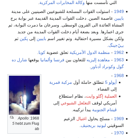
التي تأسست منها
وكالة المخابرات المركزية
.
1949
- استولت القوات المسلحة للشيوعيين الصينيين على مدينة
بايبين
عاصمة الصين. دخلت القوات المدينة القديمة عبر بوابة برج
المشاة العائدة الى القرون الوسطى. وسرعان ما دمرت البوابة، ثم
جرى اعمارها. وبعد بضعة أيام دخلت القوات المدينة من جديد
ولكن بشكل مسيرة احتفالية. وتم تغيير اسم
بايبين
إلى
پكين
ثم
بـِيْ‌جينگ
.
1962
-
منظمة الدول الأمريكية
تعلق عضوية
كوبا
.
1963
-
معاهدة إليزيه
للتعاون بين
فرنسا
وألمانيا
يوقعها
شارل ده
گول
وكونراد أدناور
.
-
1968
أپولو 5
تنطلق حاملة أول
مركبة قمرية
إلى الفضاء.
العملية إگلو وايت
، نظام استطلاع
أمريكي لوقف
التغلغل الشيوعي
إلى
ڤيتنام الجنوبية
يبدأ تركيبه.
Apollo
1968:
1969
- مسلح يحاول
اغتيال
الزعيم
5
hebt zum Flug
السوڤيتي
ليونيد بريجنيڤ
.
ab
-
1970