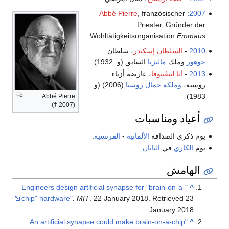
Abbé Pierre
, französischer
:
2007
Priester, Gründer der
Wohltätigkeitsorganisation
Emmaus
2010
-
السلطان إسكندر
، سلطان
جوهور
وملك
ماليزيا
السابق (و. 1932)
2013
-
آنا ليتڤينوڤا
، عارضة أزياء
روسية،
وملكة جمال روسيا
(2006) (و.
1983)
Abbé Pierre
(† 2007)
أعياد ومناسبات
يوم ذكرى الصداقة
الألمانية
-
الفرنسية
.
يوم
الكاري
في
اليابان
.
الهامش
"Engineers design artificial synapse for "brain-on-a-
^
chip" hardware"
.
MIT
. 22 January 2018
. Retrieved
23
.
January
2018
"An artificial synapse could make brain-on-a-chip
^