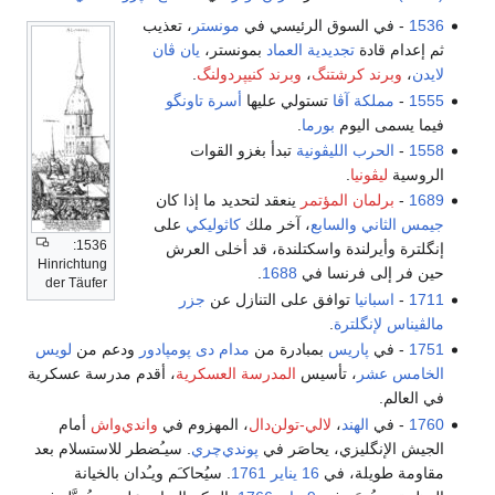
1536
- في السوق الرئيسي في
مونستر
، تعذيب
ثم إعدام قادة
تجديدية العماد
بمونستر،
يان ڤان
لايدن
،
وبرند كرشتنگ
،
وبرند كنيپردولنگ
.
1555
-
مملكة آڤا
تستولي عليها
أسرة تاونگو
فيما يسمى اليوم
بورما
.
1558
-
الحرب الليڤونية
تبدأ بغزو القوات
الروسية
ليڤونيا
.
1689
-
برلمان المؤتمر
ينعقد لتحديد ما إذا كان
جيمس الثاني والسابع
، آخر ملك
كاثوليكي
على
1536:
إنگلترة وأيرلندة واسكتلندة، قد أخلى العرش
Hinrichtung
حين فر إلى فرنسا في
1688
.
der Täufer
1711
-
اسبانيا
توافق على التنازل عن
جزر
مالڤيناس
لإنگلترة
.
1751
- في
پاريس
بمبادرة من
مدام دى پومپادور
ودعم من
لويس
الخامس عشر
، تأسيس
المدرسة العسكرية
، أقدم مدرسة عسكرية
في العالم.
1760
- في
الهند
،
لالي-تولن‌دال
، المهزوم في
واندي‌واش
أمام
الجيش الإنگليزي، يحاصَر في
پوندي‌چري
. سيـُضطر للاستسلام بعد
مقاومة طويلة، في
16 يناير
1761
. سيُحاكـَم ويـُدان بالخيانة