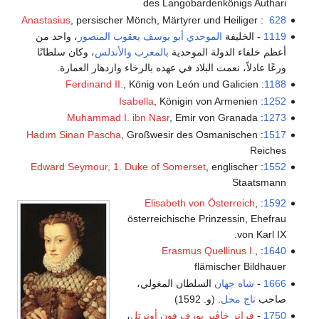
des Langobardenkönigs Authari
Anastasius
, persischer Mönch, Märtyrer und Heiliger
:
628
1119
- الخليفة
الموحدي
أبو يوسف يعقوب المنصور
، واحد من
أعظم خلفاء الدولة الموحدية
بالمغرب
والأندلس
، وكان سلطانًا
ورعًا عادلاً، نعمت البلاد في عهده بالرخاء وازدهار العمارة.
Ferdinand II.
, König von León und Galicien
:
1188
Isabella
, Königin von Armenien
:
1252
Muhammad I. ibn Nasr
, Emir von Granada
:
1273
Hadım Sinan Pascha
, Großwesir des Osmanischen
:
1517
Reiches
Edward Seymour, 1. Duke of Somerset
, englischer
:
1552
Staatsmann
Elisabeth von Österreich
,
:
1592
österreichische Prinzessin, Ehefrau
von Karl IX.
Erasmus Quellinus I.
,
:
1640
flämischer Bildhauer
1666
-
شاه جهان
السلطان المغولي،
صاحب
تاج محل
. (و. 1592)
1750
-
فرانز خاڤير يوزف فون أونرتل
،