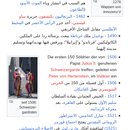
1276:
هم السبب في انتشار وباء
الموت الأسود
Wappen von
(
الطاعون
.
Innozenz V.
1462
-
البرتغاليون
يكتشفون
جزيرة
ساو
ڤيسنتي
، أحد جزر
الرأس الأخضر
في
المحيط
الأطلسي
مقابل الساحل الأفريقي.
1490
-
بوعبدل
ملك
غرناطة
يبعث برسالة ردا على الملكين
الكاثوليكيين "فرناندو" و"إيزابيلا"؛ ويرفض فيها تهديداتهما وتسليم
مدينته إليهما.
: Die ersten 150 Söldner der von
1506
Papst
Julius II.
gerufenen
Schweizergarde
treffen, geleitet von
Peter von Hertenstein
, im
Vatikan
ein.
1506
- أول فصيلة من 150 من
الحرس
السويسري
تصل
الڤاتيكان
.
1517
- الجيش العثماني بقيادة السلطان
سليم الأول
يستولي على
القاهرة
، بعد
seit 1506:
Schweizer­
معركة الريدانية
.
gardisten
1521
-
شارل الخامس، الامبراطور
الروماني المقدس
يفتتح
اجتماع ڤورمز
(1521)
لمناقشة أفكار
مارتن لوثر
في
الاصلاح الپروتستانتي
.