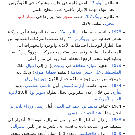
طاقم
أپولو 17
يلقون كلمة في جلسة مشتركة في الكونگرس
بعد انتهاء مهمة الإبرار الأخيرة على سطح القمر.
طائرة
بوينگ 707
خاصة
تنفجر
عند إبرارها في
مطار كانو
،
نيجريا
، فتقتل 176.
1978
- التحمت بمحطة "
ساليوت-6
" الفضائية السوفيتية أول مركبة
شحن فضائية هي "
پروگرس-1
". وقد صنعت المركبات الفضائية من
هذا الطراز لتوصيل احتياطيات الأغذية والوقود والتجهيزات الى
المحطات الفضائية. وفيما بعد استخدمت مركبات "پروگرس" أيضا
بمثابة قوة سحب لرفع المحطة المدارية إلى مدار أعلى.
1979
- تفجير
سيارة مفخخة
في
بيروت
يؤدي إلى
اغتيال
القائد
الفلسطيني
علي حسن سلامة
(المتهم
بعملية ميونخ
) وذلك بعد
خروجه من منزل زوجته ملكة جمال الكون
جورجينا رزق
.
1984
- تقديم حاسب
آپل ماكنتوش
، أول
حاسب شخصي
مزود
بفأرة
، من خلال إعلان تلفزيوني تخلل بطولة
سوپر بول
ال18
لكرة
القدم الأمريكية
.
1984 - تقاعد
محمد بن أحمد عبد الغني
، أول
رئيس وزراء للجزائر
ليحل محله
عبد الحميد براهيمي
.
1988
- زلزال المناطق الشمالية من أستراليا، بقوة 6.9. أضرار في
منطقة جدول تينانت Tennant Creek. شعر به في ثلثي
أستراليا
.
1989
- زلزال
طاجيكستان
، بقوة 5.3. مئتان أربعة وسبعون شخص