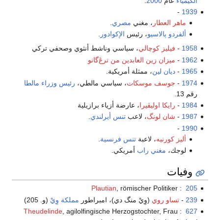
الكيمياء
عام
2000
.
-
1939
ماهر العطار
، مغني
مصري
.
ألفردو پالاسيو
، رئيس
الإكوادور
.
1958
-
فيليز كوچالي
، سياسي وناشط أنثوي وصحفي تركي
1962
-
ميزان زين العابدين من ترڠ‌گانو
1965
-
ديان لين
، ممثلة أمريكية.
1974
-
جوسف موسكات
، سياسي مالطي،
رئيس وزراء مالطا
رقم 13.
1984
-
رايكا اوليڤيرا
، عارضة أزياء برازيلية
1987
-
شان لونگ
، لاعب
تنس
أيرلندي
.
-
1990
أليز كورنيه
، لاعبة
تنس
فرنسية
.
لوجك،
مغني
راب
أمريكي.
وفيات
Plautian
, römischer Politiker
:
205
239
-
تساو روي
(وِيْ منگ دي)، امبراطور
مملكة وِيْ
(و. 205)
Theudelinde
, agilolfingische Herzogstochter, Frau
:
627