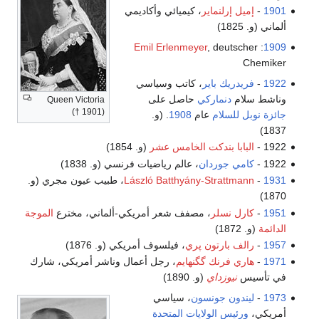
1901
-
إميل إرلنماير
، كيميائي وأكاديمي
ألماني (و. 1825)
Emil Erlenmeyer
, deutscher
:
1909
Chemiker
1922
-
فريدريك باير
، كاتب وسياسي
وناشط سلام
دنماركي
حاصل على
Queen Victoria
(† 1901)
جائزة نوبل للسلام
عام
1908
. (و.
1837)
1922 -
البابا بندكت الخامس عشر
(و. 1854)
1922 -
كامي جوردان
، عالم رياضيات فرنسي (و. 1838)
1931
-
László Batthyány-Strattmann
، طبيب عيون مجري (و.
1870)
1951
-
كارل نسلر
، مصفف شعر أمريكي-ألماني، مخترع
الموجة
الدائمة
(و. 1872)
1957
-
رالف بارتون پري
، فيلسوف أمريكي (و. 1876)
1971
-
هاري فرنك گگنهايم
، رجل أعمال وناشر أمريكي، شارك
في تأسيس
نيوزداي
(و. 1890)
1973
-
ليندون جونسون
، سياسي
أمريكي،
ورئيس الولايات المتحدة