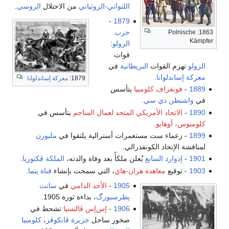
اللتواني-الروثياني
من الاحتلال
الروسي
.
-
1879
حرب
1863: Polnische
Kämpfer
الزولو
:
قوات
الزولو
تهزم القوات
البريطانية
في
معركة إساندلوانا
.
1879:
معركة إساندلوانا
1889
-
فونغراف كلومبيا
يتأسس
في
واشنطن دي سي
.
1890
-
الاتحاد الأمريكي المتحد لعمال المناجم
يتأسس في
كلومبوس، أوهايو
.
1899
- زعماء ست مستعمرات أسترالية يلتقوا في
ملبورن
لمناقشة الإتحاد الكونفدرالي.
1901
-
إدوارد السابع
يُعلن ملكأً بعد وفاة والدته،
الملكة ڤكتوريا
.
1903
- توقيع
معاهدة هران-هاي
، التي سمحت بإنشاء
قناة پنما
.
1905
-
الأحد الدامي
في
سانت
پطرسبورگ
، بداءة ثورة 1905.
1906
-
إس‌إس ڤالنسيا
تشحط في
صخور ساحل
جزيرة ڤانكوڤر
،
كلومبيا