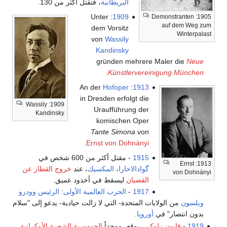
البريطانية
، فتقتل أكثر من 130.
: Unter
1909
1905: Demonstranten
auf dem Weg zum
dem Vorsitz
Winterpalast
von
Wassily
Kandinsky
gründen mehrere Maler die
Neue
.
Künstlervereinigung München
Hofoper
: An der
1913
in Dresden erfolgt die
1909: Wassily
Uraufführung der
Kandinsky
komischen Oper
Tante Simona
von
.
Ernst von Dohnányi
1915
- مقتل أكثر من 600 شخص في
1913: Ernst
گوادالاخارا
،
المكسيك
، عند
خروج القطار عن
von Dohnányi
القضبان
ليسقط في أخدود عميق.
1917
-
الحرب العالمية الأولى
:
الرئيس
وودرو
ويلسون
من الولايات المتحدة- التي لا زالت حيادية- يدعو إلى "سلام
بدون انتصار" في
أوروپا
.
1919
-
قانون زلوكي
، يوقع، موحداً
الجمهورية الشعبية الأوكرانية