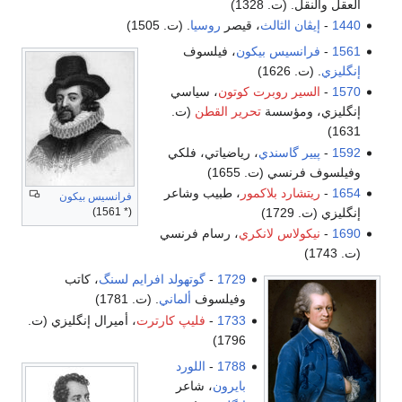
العقل والنقل. (ت. 1328)
1440
-
إيڤان الثالث
، قيصر
روسيا
. (ت. 1505)
1561
-
فرانسيس بيكون
، فيلسوف
إنگليزي
. (ت. 1626)
1570
-
السير روبرت كوتون
، سياسي
إنگليزي، ومؤسسة
تحرير القطن
(ت.
1631)
1592
-
پيير گاسندي
، رياضياتي، فلكي
وفيلسوف فرنسي (ت. 1655)
1654
-
ريتشارد بلاكمور
، طبيب وشاعر
فرانسيس بيكون
(* 1561)
إنگليزي (ت. 1729)
1690
-
نيكولاس لانكري
، رسام فرنسي
(ت. 1743)
1729
-
گوتهولد افرايم لسنگ
، كاتب
وفيلسوف
ألماني
. (ت. 1781)
1733
-
فليپ كارترت
، أميرال إنگليزي (ت.
1796)
1788
-
اللورد
بايرون
، شاعر