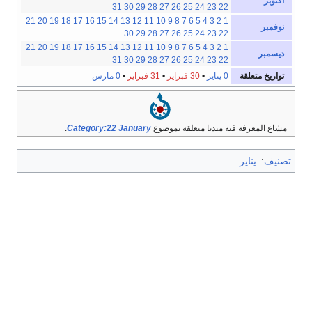
أكتوبر
31
30
29
28
27
26
25
24
23
22
21
20
19
18
17
16
15
14
13
12
11
10
9
8
7
6
5
4
3
2
1
نوفمبر
30
29
28
27
26
25
24
23
22
21
20
19
18
17
16
15
14
13
12
11
10
9
8
7
6
5
4
3
2
1
ديسمبر
31
30
29
28
27
26
25
24
23
22
تواريخ متعلقة
0 يناير
•
30 فبراير
•
31 فبراير
•
0 مارس
مشاع المعرفة فيه ميديا متعلقة بموضوع
Category:22 January
.
تصنيف
:
يناير