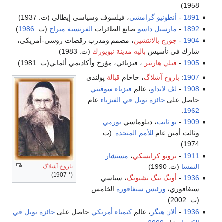
1958)
1891
-
أنطونيو گرامشي
، فيلسوف وسياسي إيطالي (ت. 1937)
1892
-
مارسيل داسو
صانع الطائرات
الفرنسية
ميراج
(ت.
1986
)
1904
-
جورج بالانتشين
، مصمم ومدرب رقصات روسي-أمريكي،
شارك في تأسيس
باليه مدينة نيويورك
(ت. 1983)
1905
-
ڤيلي هارتنر
، فيزيائي، مؤرخ وأكاديمي ألماني(ت. 1981)
1907
:
باروخ آشلاگ
، حاخام
قبالة
پولندي
1908
-
لڤ لانداو
، عالم
فيزياء
سوڤيتي
حاصل على
جائزة نوبل في الفيزياء
عام
.
1962
1909
-
يو ثانت
، دبلوماسي
بورمي
وثالث أمين عام
للأمم المتحدة
. (ت.
1974)
1911
-
برونو كرايسكي
،
مستشار
النمسا
(ت. 1990)
باروخ آشلاگ
(* 1907)
1936
-
أونگ تنگ تشيونگ
، سياسي
سنغافوري،
ورئيس سنغافورة
الخامس
(ت. 2002)
1936
-
ألان هيگر
، عالم
كيمياء
أمريكي
حاصل على
جائزة نوبل في