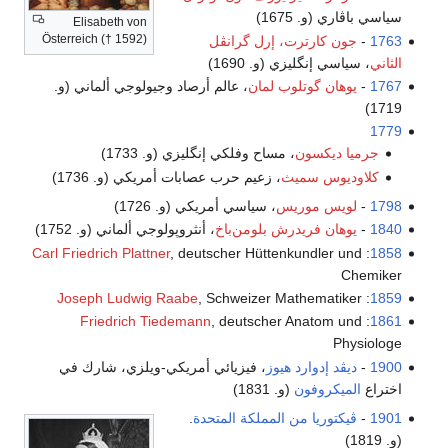
سياسي باڤاري (و. 1675)
Elisabeth von
Österreich († 1592)
1763
-
جون كارترت، إرل گرانڤل
الثاني
، سياسي إنگليزي (و. 1690)
1767
-
يوهان گوتلوب لمان
، عالم أرصاد وجيولوجي ألماني (و.
1719)
1779
جرميا ديكسون
، مساح وفلكي إنگليزي (و. 1733)
كلاوديوس سميث
، زعيم حرب عصابات أمريكي (و. 1736)
1798
-
لويس موريس
، سياسي أمريكي (و. 1726)
1840
-
يوهان فريدرش بلومن‌باخ
، أنثروپولوجي ألماني (و. 1752)
Carl Friedrich Plattner
, deutscher Hüttenkundler und
:
1858
Chemiker
Joseph Ludwig Raabe
, Schweizer Mathematiker
:
1859
Friedrich Tiedemann
, deutscher Anatom und
:
1861
Physiologe
1900
-
ديڤد إدوارد هيوز
، فيزيائي أمريكي-ويلزي، شارك في
اختراع
الميكروفون
(و. 1831)
1901
-
ڤيكتوريا من المملكة المتحدة
.
(و. 1819)