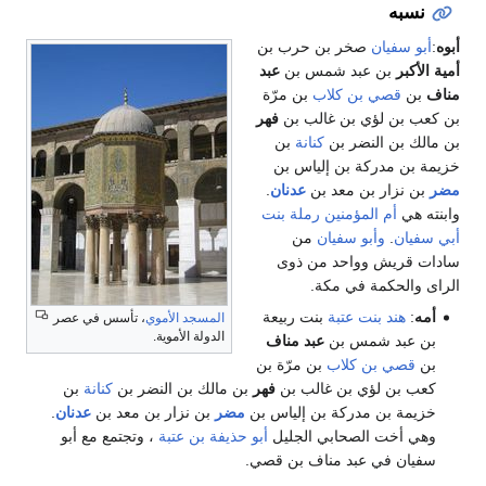
نسبه
أبوه
:
أبو سفيان
صخر بن حرب بن
أمية الأكبر
بن عبد شمس بن
عبد
مناف
بن
قصي بن كلاب
بن مرّة
بن كعب بن لؤي بن غالب‏ بن
فهر
بن مالك بن النضر بن
كنانة
بن
خزيمة بن مدركة بن إلياس بن
مضر
بن نزار بن معد بن
عدنان
.
وابنته هي
أم المؤمنين
رملة بنت
أبي سفيان
.
وأبو سفيان
من
سادات قريش وواحد من ذوى
الراى والحكمة في مكة.
أمه
:
هند بنت عتبة
بنت ربيعة
المسجد الأموي
، تأسس في عصر
الدولة الأموية.
بن عبد شمس بن
عبد مناف
بن
قصي بن كلاب
بن مرّة بن
كعب بن لؤي بن غالب‏ بن
فهر
بن مالك بن النضر بن
كنانة
بن
خزيمة بن مدركة بن إلياس بن
مضر
بن نزار بن معد بن
عدنان
.
وهي أخت الصحابي الجليل
أبو حذيفة بن عتبة
، وتجتمع مع أبو
سفيان في عبد مناف بن قصي.