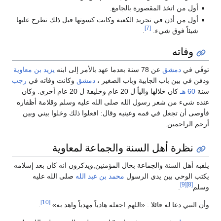
أول من اتخذ المقصورة بالجامع.
أول من أذن في تجريد الكعبة وكانت كسوتها قبل ذلك تطرح عليها
[7]
شيئاً فوق شيء.
.
وفاته
توفّي في
دمشق
عن 78 سنة بعدما عهد بالأمر إلى ابنه
يزيد بن معاوية
ودفن في بين باب الجابية وباب الصغير ،
دمشق
وكانت وفاته في
رجب
سنة
60 هـ
كان خلالها والياً ل 20 عام وخليفة ل 20 عام أخرى. وكان
عنده شيء من شعر رسول الله صلى الله عليه وسلم وقلامة أظفاره
فأوصى أن تجعل في فمه وعينيه وقال: افعلوا ذلك وخلوا بيني وبين
أرحم الراحمين.
نظرة أهل السنة والجماعة لمعاوية
يلقبه أهل السنة والجماعة بخال المؤمنين,ويذكرون انه كان بعد إسلامه
يكتب الوحي بين يدي الرسول
محمد بن عبد الله
صلى الله عليه
[9]
[8]
وسلم
.
[10]
وأن النبي دعا له قائلا : «اللهم اجعله هادياً مهدياً واهد به»
.