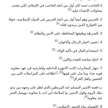
1-الحاجب:حيث كان أول من اتخذ الحاجب في الإسلام، لكي يتجنب
[6]
محاولات الاعتداء عليه.
2 -الحرس:وهو أيضا أول من اتخذ الحرس في الدوله الإسلاميه، خوفا
[6]
من الخوارج الذين يريدون قتله.
[6]
3 -الشرطه:وظيفتها المحافظه على الامن والنظام.
[6]
4 -حسن اختيار الرجال والاعوان.
[6]
5 -استخدام المال في تأكيد الولاء .
[6]
6 -اتباع سياسه الشده واللين.
7 -جهاز المخابرات:كانت الاجهزه الداخليه ولخارجيه في عهد معاويه
[6]
قويه جدا، وما يدل على قوتها
: أ-اطلاعه على المراسلات التي بين
[6]
الحسين واهل العراق
.
ب-قصه الاسير المسلم عند البيزنطين،الذي لطم على وجهه بين يدي
ملك الروم وقول الاسير :وا إسلاماه أين انت يا معاويه ،ووصل الخبر
[6]
عند معاويه
.
[6]
8 -الاهتمام ببناء الجيش الإسلامي.