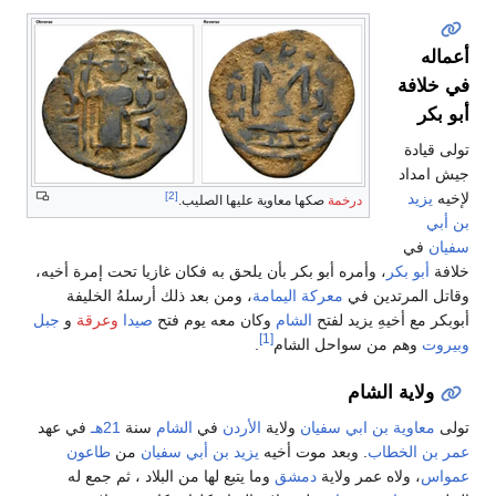
أعماله
في خلافة
أبو بكر
تولى قيادة
جيش امداد
[2]
لإخيه
يزيد
درخمة
صكها معاوية عليها الصليب.
بن أبي
سفيان
في
خلافة
أبو بكر
، وأمره أبو بكر بأن يلحق به فكان غازيا تحت إمرة أخيه،
وقاتل المرتدين في
معركة اليمامة
، ومن بعد ذلك أرسلهُ الخليفة
أبوبكر مع أخيهِ يزيد لفتح
الشام
وكان معه يوم فتح
صيدا
وعرقة
و
جبل
[1]
وبيروت
وهم من سواحل الشام
.
ولاية الشام
تولى
معاوية بن ابي سفيان
ولاية
الأردن
في
الشام
سنة
21هـ
في عهد
عمر بن الخطاب
. وبعد موت أخيه
يزيد بن أبي سفيان
من
طاعون
عمواس
، ولاه عمر ولاية
دمشق
وما يتبع لها من البلاد ، ثم جمع له