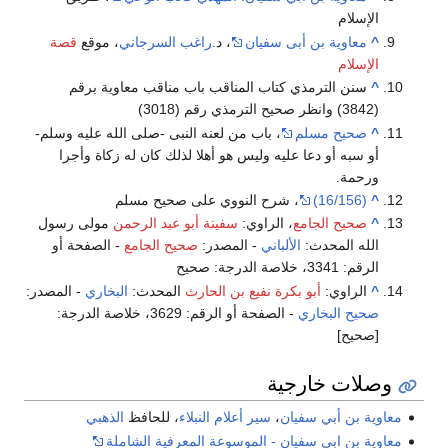
الإسلام
^
معاوية بن أبى سفيان
، د.
راغب السرجاني
، موقع
قصة
الإسلام
^
سنن الترمذي كتاب المناقب باب مناقب معاوية برقم
(3842) وانظر صحيح الترمذي رقم (3018)
^
صحيح مسلم
، باب من لعنه النبى -صلى الله عليه وسلم-
أو سبه أو دعا عليه وليس هو أهلا لذلك كان له زكاة وأجرا
ورحمة.
^
(16/156)
، شرح النووي على صحيح مسلم
^
صحيح الجامع
، الراوي:
سفينة أبو عبد الرحمن
مولى رسول
الله المحدث:
الألباني
- المصدر:
صحيح الجامع
- الصفحة أو
الرقم: 3341، خلاصة الدرجة: صحيح
^
الراوي:
أبو بكرة نفيع بن الحارث
المحدث:
البخاري
- المصدر:
صحيح البخاري
- الصفحة أو الرقم: 3629، خلاصة الدرجة:
[صحيح]
وصلات خارجية
معاوية بن أبي سفيان
،
سير أعلام النبلاء
، للحافظ
الذهبي
معاوية بن ابي سفيان - الموسوعة المعرفية الشاملة