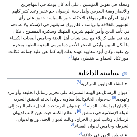
ومحله في نفوس المؤمنين ، على أنه كان يومئذ في المهاجرين
والأنصار وبقية البدريين وأهل بيعة الرضوان جم غفير وعدد كثير كلهم
قارئ للقرآن عالم بمواقع الأحكام خبير بالسياسة حقيق على رأي
الجمهور بالخلافة والرياسة ، فلم يراع سابقتهم في الإسلام ولا عناءهم
في تأييد الدين وأمر عليهم شريره المتهتك وسكيره المفضوح ، فكان
منه في طف كربلاء مع سيد شباب أهل الجنة وخامس أصحاب الكساء
ما أثكل النبيين وأبكى الصخر الأصم دما ورمى المدينة الطيبة بمجرم
بن عقبة، وكان أبوه معاوية عهده بذلك إليه كما نص عليه جماعة فكانت
[5]
أمور تكاد السماوات يتفطرن منها.
سياسته الداخلية
[6]
انشاء الدواوين المركزيه
:
أ-ديوان الرسائل:هو الهيئه المشرفه على تحرير رسائل الخليفه وأوامره
[6]
وعهوده.
ب-ديوان الخاتم:انشأ معاويه ديوان الخاتم لتحقيق السريه
[6]
والامان لمراسلات الدوله.
ج-ديوان البريد:حيث ادخل نظام البريد إلى
[6]
الدوله الإسلاميه في دمشق.
د-نظام الكتبه:حيث عين كاتب لديوان
الرسائل، وكاتب لديوان الخراج، وثالث لديوان الجند، ورابع لديوان،
[6]
الشرطه وخامس لديوان القضاء.
[6]
توطين الامن في خلافته
: