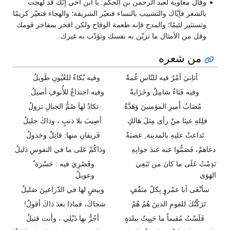
وقال معاوية لعبد الرحمن بن الحكم‏:‏ يا ابن أخي إنّك قد لهجت
بالشعر فإيّاك والتشبيب بالنساء فتعيّر الشريفة؛ والهجاء فتعيّر كريمًا
وتستثير لئيمًا؛ والمدح فإنه طعمة الوقاح ولكن افخر بمفاخر قومك
وقل من الأمثال ما تزيّن به نفسك وتؤدّب به غيرك‏.
من شعره
أتاِنيَ أمْرٌ فيه للنّاسِ غُمةٌ
وفيه بُكاءٌ للعُيُونِ طَويلُ
وفيه فَنَاءٌ شامِلٌ وخَزَايةٌ
وفيه اجتداعٌ للأُنوفِ أصيلُ
مُصَابُ أَميرِ المؤمنينَ وَهَدَّةٌ
تكادُ لهاَ صُمُّ الجبالِ تزولُ
فلِلهِ عينَا منْ رأى مِثلَ هَالكٍ
أصِيبَ بلا ذنبٍ ، وذاكَ جليلُ
تَداعتْ عليهِ بالمدينة ِ عصبَةٌ
فَريقانِ منها: قاتِلٌ وخذولُ
دعاهمْ، فَصَمُّوا عنه عندَ جوابِهِ
وذاكُمْ عَلى ما في النفوسِ دَليلُ
نَدِمْتُ عَلَى ما كانَ من تَبَعِي
وقَصْرِيَ فيه : حَسْرَة ٌ
الهَوَى
وعويلُ
سأنْعَى أبا عمْروٍ بِكلّ مثقّفٍ
وبيضٍ لها في الدّراعينَ صَليلُ
تَرَكْتُكَ للقومِ الذينَ هُمُ هُمُ
شجاكَ، فماذا بعدَ ذاكَ أقولُ!
فَلَسْتُ مُقيماً ما حَيِيِتُ ببلدةٍ
أجُرُّ بها ذَيْلِي ، وأنت قتيلُ