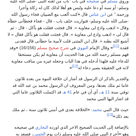
وروي
مسلم
في
صحيحه
في باب "باب من لعنه النبى -صلى الله عليه
وسلم- أو سبه أو دعا عليه وليس هو أهلا لذلك كان له زكاة وأجرا
ورحمة." عن
ابن عباس
قال
«
كنت ألعب مع الصبيان فجاء رسول الله
-صلى الله عليه وسلم- فتواريت خلف باب - قال - فجاء فحطأنى حطأة
وقال « اذهب وادع لى معاوية ». قال فجئت فقلت هو يأكل - قال - ثم
قال لى « اذهب وادع لى معاوية ». قال فجئت فقلت هو يأكل فقال « لا
أشبع الله بطنه ». قال ابن المثنى قلت لأمية ما حطأنى قال قفدنى
[11]
قفدة.
»
وقال الإمام
النووي
في
شرح صحيح مسلم
(16/156)
«
وقد
فهم مسلم رحمه الله من هذا الحديث أن معاوية لم يكن مستحقا
للدعاء عليه فلهذا أدخله في هذا الباب وجعله غيره من مناقب معاوية
[12]
لانه في الحقيقة يصير دعاء له
»
والجدير بالذكر ان الرسول قد أشار ان خلافة النبوة من بعده ثلاثون
عاما ثم ملك بعدها، ومن المعروف ان الرسول محمد بن عبد الله قد
توفي سنة
11 هـ
، أي أن في عام
41 هـ
قد اكتملت الثلاثون عاما التي
قد اشار اليها النبي محمد
حيث قال النبي
محمد
:
«
الخلافة بعدي في أمتي ثلاثون سنة ، ثم ملك
[13]
بعد ذلك
»
بالإضافة إلى الحديث الصحيح الاخر الذي اورده
البخاري
في صحيحه
وهو:
«
أخرج النبي صلى الله عليه وسلم ذات يوم
الحسن
، فصعد به