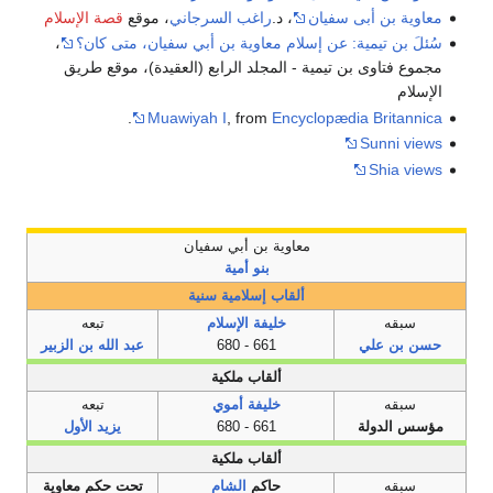
معاوية بن أبى سفيان
، د.
راغب السرجاني
، موقع
قصة الإسلام
سُئلَ بن تيمية: عن إسلام معاوية بن أبي سفيان، متى كان‏؟‏
،
مجموع فتاوى بن تيمية - المجلد الرابع (العقيدة)، موقع طريق
الإسلام
.
Muawiyah I
, from
Encyclopædia Britannica
Sunni views
Shia views
معاوية بن أبي سفيان
بنو أمية
ألقاب إسلامية سنية
سبقه
خليفة الإسلام
تبعه
حسن بن علي
661 - 680
عبد الله بن الزبير
ألقاب ملكية
سبقه
خليفة أموي
تبعه
مؤسس الدولة
661 - 680
يزيد الأول
ألقاب ملكية
سبقه
حاكم
الشام
تحت حكم معاوية