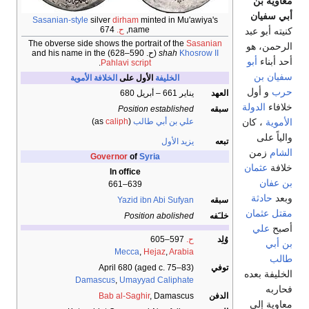
معاوية بن
أبي سفيان
Sasanian-style
silver
dirham
minted in Mu'awiya's
name,
ح.
674
كنيته أبو عبد
The obverse side shows the portrait of the
Sasanian
الرحمن، هو
Khosrow II
shah
(
ح
. 590–628
) and his name in the
أحد أبناء
أبو
.
Pahlavi script
سفيان بن
الخليفة
الأول على
الخلافة الأموية
حرب
و أول
العهد
يناير 661 – أبريل 680
خلافاء
الدولة
سبقه
Position established
الأموية
، كان
علي بن أبي طالب
(as
caliph
)
والياً على
تبعه
يزيد الأول
الشام
زمن
Governor
of
Syria
خلافة
عثمان
In office
بن عفان
639–661
وبعد
حادثة
سبقه
Yazid ibn Abi Sufyan
مقتل عثمان
خلـَفه
Position abolished
أصبح
علي
وُلِد
ح.
597–605
بن أبي
Mecca
,
Hejaz
,
Arabia
طالب
توفي
April 680 (aged c. 75–83)
الخليفة بعده
Damascus
,
Umayyad Caliphate
فحاربه
الدفن
, Damascus
Bab al-Saghir
معاوية إلى