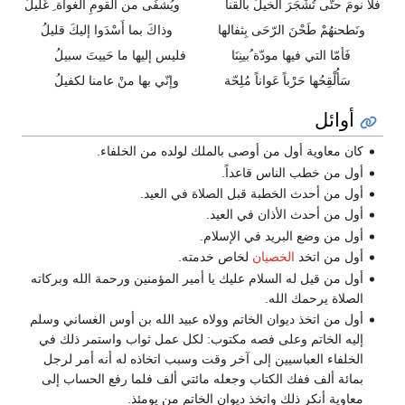
فلا نومَ حتّى تُشْجَرَ الخيلُ بالقنا
ويُشفَى من القومِ الغواة ِ غَليلُ
ونَطحنهُمْ طَحْنَ الرّحَى بِثفالها
وذاكَ بما أَسْدَوا إليكَ قليلُ
فَأمّا التي فيها مودّة ُبينِنَا
فليس إليها ما حَييتَ سبيلُ
سَأُلْقِحُها حَرْباً عَواناً مُلِحّة
وإنّي بها منْ عامنا لكفيلُ
أوائل
كان معاوية أول من أوصى بالملك لولده من الخلفاء.
أول من خطب الناس قاعداً.
أول من أحدث الخطبة قبل الصلاة في العيد.
أول من أحدث الأذان في العيد.
أول من وضع البريد في الإسلام.
أول من اتخد
الخصيان
لخاص خدمته.
أول من قيل له السلام عليك يا أمير المؤمنين ورحمة الله وبركاته
الصلاة يرحمك الله.
أول من اتخذ ديوان الخاتم وولاه عبيد الله بن أوس الغساني وسلم
إليه الخاتم وعلى فصه مكتوب: لكل عمل ثواب واستمر ذلك في
الخلفاء العباسيين إلى آخر وقت وسبب اتخاذه له أنه أمر لرجل
بمائة ألف ففك الكتاب وجعله مائتي ألف فلما رفع الحساب إلى
معاوية أنكر ذلك واتخذ ديوان الخاتم من يومئذ.