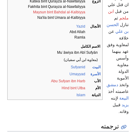
الزوج
Katwa bint Qurayza al-Nawfaliyya
ان قتل علي
Fakhita bint Qurayza al-Nawfaliyya
من قبل
ابن
Maysun bint Bahdal al-Kalbiyya
ملجم
ثم
Na'ila bint Umara al-Kalbiyya
تنازل
الحسن
الأنجال
Yazid
بن علي
عن
Abd Allah
Ramla
خلافة
لمعاوية وفق
الاسم الكامل
عهد بينهما
Muʿāwiya ibn Abī Sufyān
وأسس
(
معاوية ابن أبي سفيان
)
معاوية
البيت
Sufyanid
الدولة
الأسرة
Umayyad
الأموية
الأب
Abu Sufyan ibn Harb
واتخذ
دمشق
الأم
Hind bint Utba
عاصمته أخذ
الديانة
Islam
البيعة
لإبنه
يزيد
قبيل
وفاته.
ترجمته