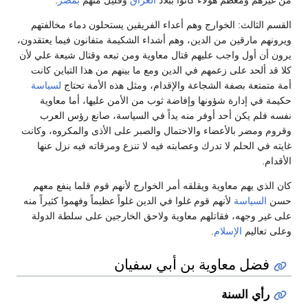
من غيرهم ومعظم هؤلاء كانوا ببلاد
العراق
وقليل منهم
بمصر
.
القسم الثالث: الخوارج وهم أعداء الفريقين يستحلون دماء مخالفتهم
ويرونهم مارقين من الدين، وهم أشداء الشكيمة متفانون فيما يعتقدون،
يرون أن أول واجب عليهم قتال معاوية ومن تبعه وقتال شيعة علي لأن
كلا قد ألحد على زعمهم في الدين ومع ما بينهم من هذا التباين كانت
أمة متمتعة بصفة الشجاعة والإقدام، ومثل هذه الأمة تحتاج
لسياسة
حكيمة في إدارة شؤونها وإفاضة ثوب من الأمن عليها، أما معاوية
نفسه فلم يكن أحد أوفر منه يداً في السياسة، صانع رؤس العرب
وقروم ومضر بالأعضاء والاحتمال والصبر على الأذى والمكروه، وكانت
غايته في الحلم لا تدرك وعصابته فيه لا تنزع ومرقاته فيه نزل عنها
الأقدام.
كان الذي يهم معاوية ويقلقه أمر الخوارج لأنهم قوم قلما ينفع معهم
حسن
السياسة
لأنهم قوم غلوا في الدين غلواً عظيماً وفهموا كثيراً منه
على غير وجهه، فقاتلهم معاوية ولاحق الخارجين على سلطة الدولة
وعلى تعاليم
الإسلام
.
فضل معاوية بن أبي سفيان
رأي السنة