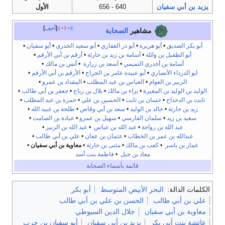
يزيد بن أبي سفيان
640 - 656
الأول
e
t
v
أخف
مشاهير
الصحابة
أبو بكر الصديق
•
أبو هريرة
•
أبو ذر الغفاري
•
أبو سعيد الخدري
•
أبو سفيان
•
أبو الطفيل بن وائلة
•
أسامة بن زيد بن حارثة
•
أرقم بن أبي الأرقم
•
أسامة بن أخدري التميمي
•
أسعد بن زرارة
•
أنس بن مالك
•
ابو الدرداء الأنصاري
•
أبو عبيدة عامر بن الجراح
•
الأرقم بن أبي الأرقم
•
الزبير بن العوام
•
العباس بن عبد المطلب
•
المقداد بن عمرو
•
الوليد بن الوليد بن المغيرة
•
براء بن مالك
•
بلال بن رباح
•
جعفر بن أبي طالب
•
ثابت بن الدحداح
•
حسان بن ثابت
•
الحسين بن علي
•
حمزة بن عبد المطلب
•
زيد بن حارثة
•
خالد بن الوليد
•
سعد بن أبي وقاص
•
طلحة بن عبيد الله
•
سعيد بن زيد
•
سلمان الفارسي
•
سهيل بن عمرو
•
عبادة بن الصامت
•
عبد الله بن رواحة
•
عبد الله بن عباس
•
عبد الله بن الزبير
•
عبدالله بن عمر بن الخطاب
•
عثمان بن عفان
•
علي بن أبي طالب
•
عمار بن ياسر
•
كعب بن مالك
•
مثنى بن حارثة
•
معاوية بن أبي سفيان
•
معاذ بن جبل
•
فاطمة بنت أسد
قائمة بأسماء الصحابة
الكلمات الدالة:
البحر الأبيض المتوسط
أبو بكر
علي بن أبي طالب
الحسن بن علي بن أبي طالب
معاوية بن أبي سفيان
جلال الدين السيوطي
عائشة بنت أبي بكر
يزيد بن أبي سفيان
أبو سفيان بن حرب