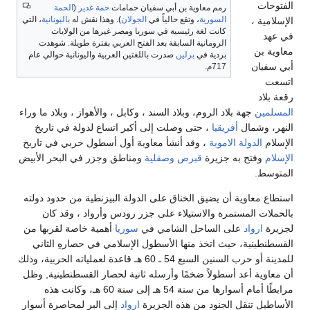
الفتوحات
رمم معاوية بن أبي سفيان حمامات
حمة غدير
(
الحمة
السورية
، وتقع حالياً في
الجولان
). وهذا نقش له
باليونانية
، التي
الإسلامية ،
كانت لغة رئيسية في سوريا ومصر غيرها من الولايات
في عهد
الرومانية السابقة بعد الفتح العربي بفترة طويلة. شوهدت
معاوية بن
بردية في
برلين
صدرت باللغتين العربية واليونانية حوالي عام
أبي سفيان
717م.
اتسعت
رقعة بلاد
المسلمين
جهة بلاد الروم، وبلاد السند ، وكابل ، والأهواز ، وبلاد ما وراء
النهر، وشمال
أفريقيا
، حتى وصلت إلى أكبر اتساع لدولة في تاريخ
الإسلام
الدولة الاموية
، وقد أنشأ معاوية أول أسطول حربي في تاريخ
الإسلام
وفتح به جزيرة
قبرص
وصقلية
ومناطق وجزر في البحر الأبيض
المتوسط.
استطاع معاوية أن يضيق الخناق على الدولة البيزنطية من حدود دولته
بالحملات المستمرة والاستيلاء على جزر رودس وأرواد ، وقد كان
لجزيرة
ارواد
على الساحل الشامي في
سوريا
أهمية خاصة لقربها من
القسطنطينية، حيث اتخذ منها الأسطول الإسلامي في حصارهِ الثاني
للمدينة أو حرب السنين السبع 54 ـ 60 هـ قاعدة لعملياته الحربية، وذلك
أن معاوية أعد أسطولاً ضخمًا وأرسله ثانية لحصار القسطنطينية, وظل
مرابطًا أمام أسوارها من سنة 54 هـ إلى سنة 60 هـ، وكانت هذه
الأساطيل تنقل الجنود من هذه الجزيرة
ارواد
إلى البر لمحاصرة أسوار