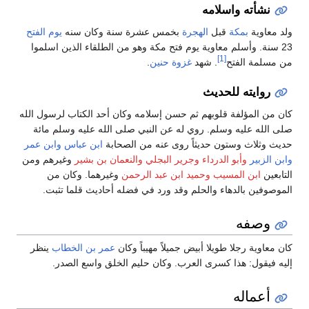
نشأته واسلامه
ولد معاوية
بمكة
قبل
الهجرة
بخمس عشرة سنة وكان سنه
يوم الفتح
23 سنة. وأسلم معاوية يوم فتح مكة وهو من الطلقاء الذين اسلموا
[1]
من مسلمة الفتح
. شهد
غزوة حنين
.
روايته للحديث
كان من المؤلفة قلوبهم ثم حسن إسلامه وكان أحد الكتاب لرسول الله
صلى الله عليه وسلم. روي له عن النبي صلى الله عليه وسلم مائة
حديث وثلاث وستون حديثاً روى عنه من الصحابة
ابن عباس
وابن عمر
وابن الزبير
وأبو الدرداء
وجرير البجلي
والنعمان بن بشير
وغيرهم ومن
التابعين
ابن المسيب
وحميد ابن عبد الرحمن
وغيرهما. وكان من
الموصوفين بالدهاء والحلم وقد ورد في فضله أحاديث قلما تثبت.
وصفه
كان معاوية رجلا طويلا أبيض جميلاً مهيباً وكان
عمر بن الخطاب
ينظر
إليه فيقول: هذا كسرى العرب. وكان حليم الخلق واسع الصدر.
أعماله