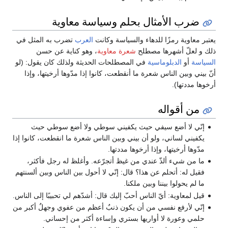
ضرب الأمثال بحلم وسياسة معاوية
يعتبر معاوية رمزًا للدهاء والسياسة وكانت
العرب
تضرب به المثل في
ذلك و لعلّ أشهرها مصطلح
شعرة معاوية
، وهو كناية عن حسن
السياسة
أو
الدبلوماسية
في المصطلحات الحديثة ولذلك كان يقول: (لو
أنّ بيني وبين الناس شعرة ما أنقطعت، كانوا إذا مدّوها أرخيتها، وإذا
أرخوها مددتها).
من أقواله
إنّي لا أضع سيفي حيث يكفيني سوطي ولا أضع سوطي حيث
يكفيني لساني، ولو أن بيني وبين الناس شعرة ما انقطعت، كانوا إذا
مدّوها أرخيتها، وإذا أرخوها مددتها.
ما من شيء ألذّ عندي من غيظ أتجرّعه. وأغلظ له رجل فأكثر،
فقيل له: أتحلم عن هذا؟ قال: إنّي لا أحول بين الناس وبين ألسنتهم
ما لم يحولوا بيننا وبين ملكنا.
قيل لمعاوية‏:‏ أيّ الناس أحبّ إليك قال‏:‏ أشدّهم لي تحبيبًا إلى الناس‏.
إنّي لأرفع نفسي من أن يكون ذنبٌ أعظم من عفوي وجهلٌ أكبر من
حلمي وعورة لا أواريها بستري وإساءة أكثر من إحساني‏.