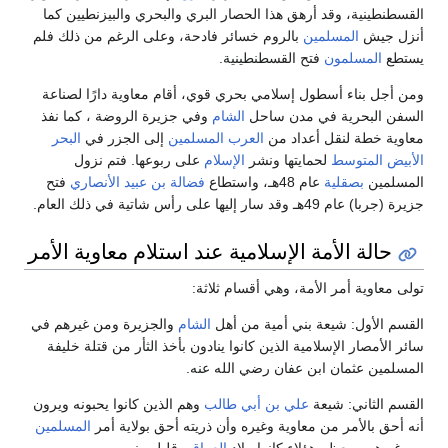
القسطنطينية، وقد أرهق هذا الحصار البري والبحري والبيزنطيين كما
أنزل جيش
المسلمين
بالروم خسائر فادحة، وعلى الرغم من ذلك فلم
يستطع
المسلمون
فتح القسطنطينية.
ومن أجل بناء أسطول إسلامي بحري قوي، أقام معاوية دارًا لصناعة
السفن البحرية في مدن ساحل
الشام
وفي جزيرة الروضة ، كما نفذ
معاوية خطة لنقل أعداد من
العرب
المسلمين
إلى الجزر في
البحر
الأبيض المتوسط
لحمايتها ونشر
الإسلام
على ربوعها. فتم نزول
المسلمين
بصقلية
عام 48هـ، واستطاع
فضالة بن عبيد الأنصاري
فتح
جزيرة (جربا) عام 49هـ وقد سار إليها على رأس شاتية في ذلك العام.
حالة الأمة الإسلامية عند استلام معاوية الأمر
تولى معاوية أمر الأمة، وهي أقسام ثلاثة:
القسم الأول: شيعة بني أمية من أهل
الشام
والجزيرة ومن غيرهم في
سائر الأمصار الإسلامية الذين كانوا ينادون بأخذ الثأر من قتلة خليفة
المسلمين عثمان ابن عفان رضي الله عنه.
القسم الثاني: شيعة
علي بن أبي طالب
وهم الذين كانوا يحبونه ويرون
أنه أحق بالأمر من معاوية وغيره وأن ذريته أحق بولاية أمر
المسلمين