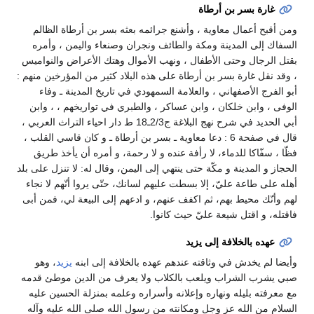
غارة بسر بن أرطاة
ومن أقبح أعمال معاوية ، وأشنع جرائمه بعثه بسر بن أرطاة الظالم
السفاك إلى المدينة ومكة والطائف ونجران وصنعاء واليمن ، وأمره
بقتل الرجال وحتى الأطفال ، ونهب الأموال وهتك الأعراض والنواميس
، وقد نقل غارة بسر بن أرطاة على هذه البلاد كثير من المؤرخين منهم :
أبو الفرج الأصفهاني ، والعلامة السمهودي في تاريخ المدينة ـ وفاء
الوفى ، وابن خلكان ، وابن عساكر ، والطبري في تواريخهم ، ، وابن
أبي الحديد في شرح نهج البلاغة ج2/3ـ18 ط دار احياء التراث العربي ،
قال في صفحة 6 : دعا معاوية ـ بسر بن أرطاة ـ و كان قاسي القلب ،
فظّا ، سفّاكا للدماء، لا رأفة عنده و لا رحمة، و أمره أن يأخذ طريق
الحجاز و المدينة و مكّة حتى ينتهي إلى اليمن، وقال له: لا تنزل على بلد
أهله على طاعة عليّ، إلا بسطت عليهم لسانك، حتّى يروا أنّهم لا نجاء
لهم وأنّك محيط بهم، ثم اكفف عنهم، و ادعهم إلى البيعة لي، فمن أبى
فاقتله، و اقتل شيعة عليّ حيث كانوا.
عهده بالخلافة إلى يزيد
وأيضا لم يخدش في وثاقته عندهم عهده بالخلافة إلى ابنه
يزيد
، وهو
صبي يشرب الشراب ويلعب بالكلاب ولا يعرف من الدين موطئ قدمه
مع معرفته بليله ونهاره وإعلانه وأسراره وعلمه بمنزلة الحسين عليه
السلام من الله عز وجل ومكانته من رسول الله صلى الله عليه وآله