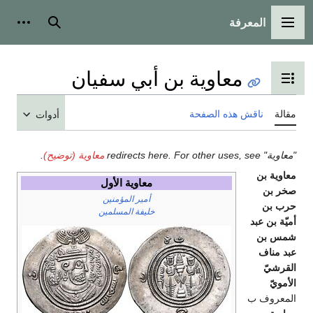
المعرفة
القائمة الرئيسية
بحث
أدوات
معاوية بن أبي سفيان
تبديل عرض جدول المحتويات
مقالة
ناقش هذه الصفحة
أدوات
"معاوية" redirects here. For other uses, see
معاوية (توضيح)
.
معاوية بن
معاوية الأول
صخر بن
أمير المؤمنين
حرب بن
خليفة المسلمين
أميّة بن عبد
شمس بن
عبد مناف
القرشيّ
الأمويّ
المعروف ب