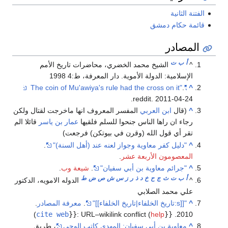
الفتنة الثانية
قائمة حكام دمشق
المصادر
أ
ب
ت
^
الشيخ محمد الخضري، محاضرات تاريخ الأمم
الإسلامية: الدولة الأموية. دار المعرفة، ط:4 1998
.
"The coin of Mu'awiya's rule had the cross on it"
^
reddit. 2011-04-24.
^
(قال
ابن العربي
المفسر المعروف انها ماخرجت لقتال ولكن
رجاء ان راها الناس جنحوا للسلم فلقيها
عمار بن ياسر
قائلا الم
تقر أي قول الله (وقرن في بيوتكن) فرجعت)
^
"دليل كفر معاوية وجواز لعنه عند (أهل السنة)"
.
المعصومون الأربعة عشر
.
^
"جرائم معاوية بن أبي سفيان"
.
شيعة وب
.
أ
ب
ت
ث
ج
ح
خ
د
ذ
ر
ز
س
ش
ص
ض
ط
^
الدوله الامويه، الدكتور
علي محمد الصلابي
^
"[[s:تاريخ الخلفاء|تاريخ الخلفاء]]"
.
معرفة المصادر
.
)
cite web
}}
:
URL–wikilink conflict (
help
{{
2010.
^
معاوية بن أبي سفيان: المهدي كاتب الوحي
، طريق