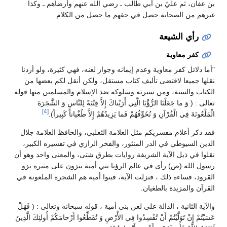
بن عفان، ثم عليّ بن أبي طالب ـ رضي الله عنهم وأرضاهم ـ وكذا
غيرهم من الصحابة حصل في حقهم ما حصل من الكلام.
رأي الشيعة
كفر معاوية
"أما دلائل كفر معاوية وعدم إيمانه وجواز لعنه، فهي كثيرة، ولو أردنا
نقلها جميعا لاقتضى تأليف كتاب مستقل، ولكن أنقل لكم بعضها من
الكتاب والسنة، ومن سيرته وسلوكه ضد الإسلام والمسلمين منها قوله
تعالى : ( وَ ما جَعَلْنَا الرُّؤْيَا الَّتِي أَرَيْناكَ إِلاَّ فِتْنَةً لِلنَّاسِ وَ الشَّجَرَةَ
[4]
الْمَلْعُونَةَ فِي الْقُرْآنِ وَ نُخَوِّفُهُمْ فَما يَزِيدُهُمْ إِلاَّ طُغْياناً كَبِيراً).
فقد ذكر أعلام مفسريكم مثل العلامة الثعلبي، والحافظ العلامة جلال
الدين السيوطي في الدر المنثور، والفخر الرازي في تفسيره الكبير،
نقلوا في ذيل الآية الشريفة روايات بطرق شتى، والمعنى واحد وهو أن
رسول الله (ص) رأى في عالم الرؤيا بني أمية ينزون على منبره نزو
القرود، فساءه ذلك ، فنزلت الآية، فبنوا أمية هم الشجرة الملعونة في
القرآن والمزيدة بالطغيان.
والآية الثانية ، الدالة على لعن بني أمية ، قوله سبحانه وتعالى : ( فَهَلْ
عَسَيْتُمْ إِنْ تَوَلَّيْتُمْ أَنْ تُفْسِدُوا فِي الأَْرْضِ وَ تُقَطِّعُوا أَرْحامَكُمْ أُولئِكَ الَّذِينَ