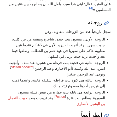
على المنبر، فقال: ابني هذا سيد، ولعل الله أن يصلح به بين فئتين من
[14]
المسلمين.
»
زوجاته
سجل تاريخياً عدد من الزوجات لمعاوية، وهن:
الزوجة الأولى، ميسون بنت جندة، شاعرة ومغنية من بين كلب،
جنوب سوريا. وقد أنجبت له يزيد الأول في 645 م عندما عين
معاوية حاكم على سوريا في عهد عمر بن الخطاب. وطلقها فيما
بعد وأخدت يزيد حيث تربى في قبيلتها.
الزوجة الثانية هي فخينة بنت قرظة من عشيرة عبد منف. وأنجبت
]
citation needed
[
ابنين، عبد الله وكنيته (أبو الأخيار)، وعبد الرحمن.
وتوفي عبد الرحمن صغيرا.
الزوجة الثالثة هي كتوة بنت قراظة، شقيقة فخينة. وعندما ذهب
إلى قبرص أخذها معه وتوفيته هناك.
الزوجة الرابعة هي نايلة بنت عمارة من نفس قبيلة ميسون
]
when?
[
السورية. وطلقها بعد فترة.
وقد تزوجت بعده
حبيب النعمان
بن البشير الأنصاري
.
انظر أيضاً