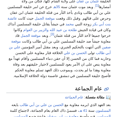
الخليفة
عثمان بن عفان
على ولاية الشام كلها، فكان من ولاة
[1]
أمصارها
. وبعد موت عثمان سنة
35هـ
خرج عن امر خليفة المسلمين
علي بن أبي طالب ونادى بأخذ الثأر من قتلة الخليفة عثمان ابن عفان
وحرض على قتالهم. وقبل ذلك وقعت
موقعة الجمل
حيث كانت
عائشة
بنت أبي بكر
زوجة النبي
محمد
في جيشاً يقاتل خليفة المسلمين آنذاك
وكان في قيادة الجيش
طلحة بن عبيد الله
والزبير بن العوام
وكانوا
[3]
خرجوا جميعا لأخذ الثأر من قتلة عثمان
، وبعد
موقعة الجمل
قاد
معاوية جيشاً ضد خليفة المسلمين علي بن أبي طالب وكانت
موقعة
صفين
التي أنتهت بالتحكيم الجبري، وبعد مقتل أمير المؤمنين
علي بن
أبي طالب
تولى
الحسن بن علي
الخلافة فثار معاوية على الحسن
وحاربه فما كان من الحسن إلا أن حقن دماء المسلمين وأقام عهداً مع
معاوية ينص على ان الأمر يعود للمسلمين لاختيار خليفتهم بعد وفاة
معاوية وهذا ما لم يحدث، وبموجب ذلك العهد تسلم معاوية الحكم
فأصبح خليفة المسلمين في
دمشق
عاصمة دولة الخلافة الإسلامية.
عام الجماعة
مقالة مفصلة
:
عام الجماعة
بعد العهد الذي ابرمه معاوية مع
الحسن بن علي بن أبي طالب
بايعه
المسلمون
سنة
41 هـ
، فسميّ ذاك العام بعام الجماعة، لاجتماع كلمة
المسلمين
فيه وأصبح
معاوية بن ابي سفيان
خليفة جميع
المسلمين