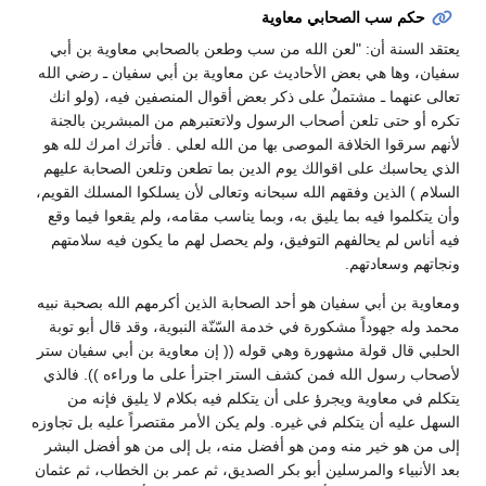
حكم سب الصحابي معاوية
يعتقد السنة أن: "لعن الله من سب وطعن بالصحابي معاوية بن أبي
سفيان، وها هي بعض الأحاديث عن معاوية بن أبي سفيان ـ رضي الله
تعالى عنهما ـ مشتملٌ على ذكر بعض أقوال المنصفين فيه، (ولو انك
تكره أو حتى تلعن أصحاب الرسول ولاتعتبرهم من المبشرين بالجنة
لأنهم سرقوا الخلافة الموصى بها من الله لعلي . فأترك امرك لله هو
الذي يحاسبك على اقوالك يوم الدين بما تطعن وتلعن الصحابة عليهم
السلام ) الذين وفقهم الله سبحانه وتعالى لأن يسلكوا المسلك القويم،
وأن يتكلموا فيه بما يليق به، وبما يناسب مقامه، ولم يقعوا فيما وقع
فيه أناس لم يحالفهم التوفيق، ولم يحصل لهم ما يكون فيه سلامتهم
ونجاتهم وسعادتهم.
ومعاوية بن أبي سفيان هو أحد الصحابة الذين أكرمهم الله بصحبة نبيه
محمد وله جهوداً مشكورة في خدمة السّنّة النبوية، وقد قال أبو توبة
الحلبي قال قولة مشهورة وهي قوله (( إن معاوية بن أبي سفيان ستر
لأصحاب رسول الله فمن كشف الستر اجترأ على ما وراءه )). فالذي
يتكلم في معاوية ويجرؤ على أن يتكلم فيه بكلام لا يليق فإنه من
السهل عليه أن يتكلم في غيره. ولم يكن الأمر مقتصراً عليه بل تجاوزه
إلى من هو خير منه ومن هو أفضل منه، بل إلى من هو أفضل البشر
بعد الأنبياء والمرسلين أبو بكر الصديق، ثم عمر بن الخطاب، ثم عثمان