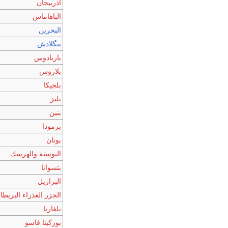
أذربيجان
الباهاماس
البحرين
بنگلادش
باربادوس
بلاروس
بلجيكا
بليز
بنين
برمودا
بوتان
البوسنة والهرسك
بتسوانا
البرازيل
الجزر العذراء البريطان
بلغاريا
بوركينا فاسو