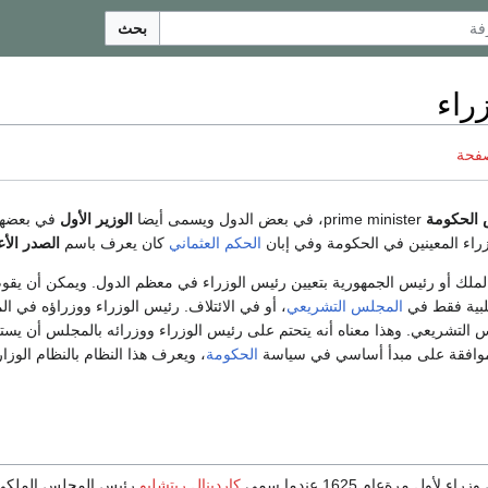
بحث
راء
صفحة
 الحكومة
prime minister، في بعض الدول ويسمى أيضا
الوزير الأول
في بعضها 
اء المعينين في الحكومة وفي إبان
الحكم العثماني
كان يعرف باسم
الصدر الأ
الملك أو رئيس الجمهورية بتعيين رئيس الوزراء في معظم الدول. ويمكن أن يقو
لبية فقط في
المجلس التشريعي
، أو في الائتلاف. رئيس الوزراء ووزراؤه في ا
التشريعي. وهذا معناه أنه يتحتم على رئيس الوزراء ووزرائه بالمجلس أن يستق
موافقة على مبدأ أساسي في سياسة
الحكومة
، ويعرف هذا النظام بالنظام الوزا
ول مرةعام 1625 عندما سمى
كاردينال ريتشليو
رئيس المجلس الملكي 