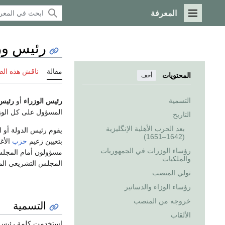
المعرفة
القائمة الرئيسية
رئيس وز
مقالة
ناقش هذه ال
المحتويات
أخف
التسمية
رئيس الوزراء
أو
رئيس
المسؤول على كل الوزر
التاريخ
بعد الحرب الأهلية الإنگليزية
يقوم رئيس الدولة أو 
(1642–1651)
بتعيين زعيم
حزب
الأغ
رؤساء الوزرات في الجمهوريات
مسؤولون أمام المجلس 
والملكيات
المجلس التشريعي ال
تولي المنصب
رؤساء الوزاء والدساتير
خروجه من المنصب
التسمية
الألقاب
استخدمت كلمة رئيس وزراء لأ