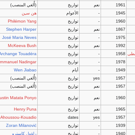
1961
نعم
تواريخ
(أُلغي المنصب)
1945
-
الأعوام
هن سـِن
1960
-
تواريخ
Philémon Yang
1867
نعم
تواريخ
Stephen Harper
1975
-
تواريخ
José Maria Neves
1992
نعم
تواريخ
McKeeva Bush
سطى
1958
-
تواريخ
-Archange Touadéra
1978
-
تواريخ
mmanuel Nadingar
1949
-
أيام
Wen Jiabao
1957
yes
تواريخ
(أُلغي المنصب)
1957
نعم
تواريخ
(أُلغي المنصب)
1960
نعم
تواريخ
ustin Matata Ponyo
1965
نعم
تواريخ
Henry Puna
 Ahoussou-Kouadio
dates
yes
1957
1939
-
تواريخ
Zoran Milanović
1940
-
تواريخ
راؤول كاسترو