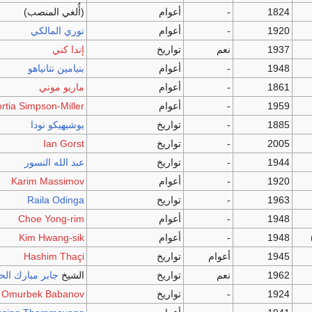
1824
-
أعوام
(أُلغي المنصب)
1920
-
أعوام
نوري المالكي
1937
نعم
تواريخ
إندا كني
1948
-
أعوام
بنيامين نتانياهو
1861
-
أعوام
ماريو موني
1959
-
أعوام
rtia Simpson-Miller
1885
-
تواريخ
يوشيهيكو نودا
2005
-
تواريخ
Ian Gorst
1944
-
تواريخ
عبد الله النسور
1920
-
أعوام
Karim Massimov
1963
-
تواريخ
Raila Odinga
1948
-
أعوام
Choe Yong-rim
1948
-
أعوام
Kim Hwang-sik
1945
أعوام
تواريخ
Hashim Thaçi
1962
نعم
تواريخ
الشيخ
جابر مبارك الح
1924
-
تواريخ
Omurbek Babanov