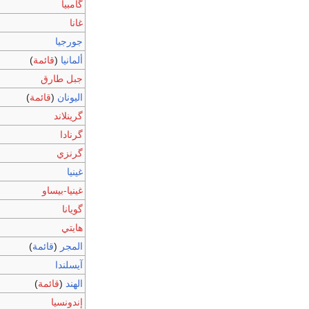
گامبيا
غانا
جورجيا
ألمانيا
(
قائمة
)
جبل طارق
اليونان
(
قائمة
)
گرينلاند
گرنادا
گرنزي
غينيا
غينيا-بيساو
گويانا
هايتي
المجر
(
قائمة
)
آيسلندا
الهند
(
قائمة
)
إندونسيا