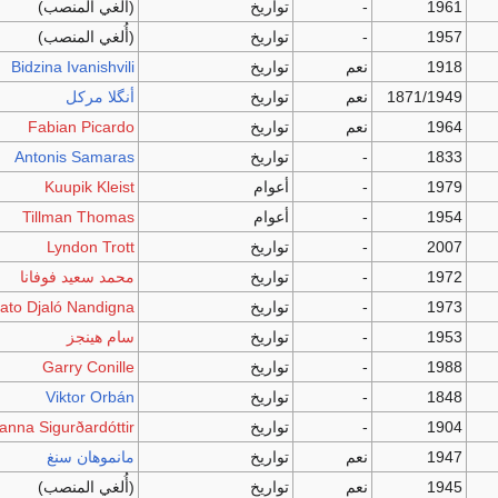
1961
-
تواريخ
(أُلغي المنصب)
1957
-
تواريخ
(أُلغي المنصب)
1918
نعم
تواريخ
Bidzina Ivanishvili
1871/1949
نعم
تواريخ
أنگلا مركل
1964
نعم
تواريخ
Fabian Picardo
1833
-
تواريخ
Antonis Samaras
1979
-
أعوام
Kuupik Kleist
1954
-
أعوام
Tillman Thomas
2007
-
تواريخ
Lyndon Trott
1972
-
تواريخ
محمد سعيد فوفانا
1973
-
تواريخ
iato Djaló Nandigna
1953
-
تواريخ
سام هينجز
1988
-
تواريخ
Garry Conille
1848
-
تواريخ
Viktor Orbán
1904
-
تواريخ
anna Sigurðardóttir
1947
نعم
تواريخ
مانموهان سنغ
1945
نعم
تواريخ
(أُلغي المنصب)