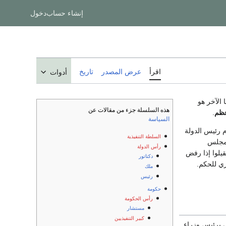
إنشاء حساب
دخول
اقرأ
عرض المصدر
تاريخ
أدوات
الآخر هو
هذه السلسلة جزء من مقالات عن
عظم
.
السياسة
م رئيس الدولة
السلطة التنفيذية
لمجلس
رأس الدولة
يلوا إذا رفض
دكتاتور
ري للحكم.
ملك
رئيس
حكومة
رأس الحكومة
مستشار
كبير التنفيذيين
برئيس وزراء