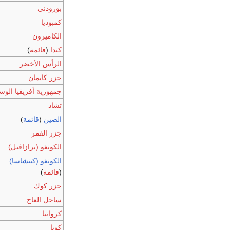
بورودني
كمبوديا
الكاميرون
كندا
(
قائمة
)
الرأس الأخضر
جزر كايمان
جمهورية أفريقيا الو
تشاد
الصين
(
قائمة
)
جزر القمر
الكونغو (برازاڤيل)
الكونغو (كينشاسا)
(
قائمة
)
جزر كوك
ساحل العاج
كرواتيا
كوبا