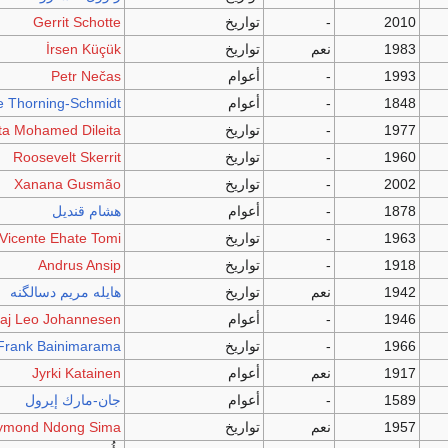
2010
-
تواريخ
Gerrit Schotte
1983
نعم
تواريخ
İrsen Küçük
1993
-
أعوام
Petr Nečas
1848
-
أعوام
e Thorning-Schmidt
1977
-
تواريخ
ita Mohamed Dileita
1960
-
تواريخ
Roosevelt Skerrit
2002
-
تواريخ
Xanana Gusmão
1878
-
أعوام
هشام قنديل
1963
-
تواريخ
Vicente Ehate Tomi
1918
-
تواريخ
Andrus Ansip
1942
نعم
تواريخ
هايله مريم دسالگنه
1946
-
أعوام
aj Leo Johannesen
1966
-
تواريخ
Frank Bainimarama
1917
نعم
أعوام
Jyrki Katainen
1589
-
أعوام
جان-مارك إيرول
1957
نعم
تواريخ
ymond Ndong Sima