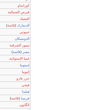
كوراساو
قبرص الشمالية
التشيك
الدنمارك
(
قائمة
)
جيبوتي
الدومنيكان
تيمور الشرقية
مصر
(
قائمة
)
غينيا الإستوائية
إستونيا
إثيوپيا
جزر فارو
فيجي
فنلندا
فرنسا
(
قائمة
)
الگابون