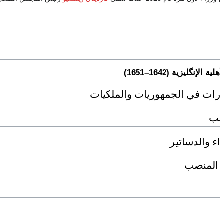
لإنگليزية (1642–1651)
رات في الجمهوريات والملكيات
صب
ء والدساتير
المنصب