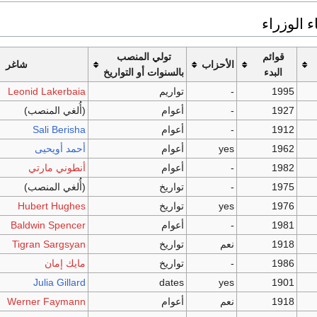
 الوزراء
قوائم
تولي المنصب
الأحزاب
شاغر
البدء
بالسنوات أو التواريخ
1995
-
تواريم
Leonid Lakerbaia
1927
-
أعوام
(أُلغي المنصب)
1912
-
أعوام
Sali Berisha
1962
yes
أعوام
أحمد أويحيى
1982
-
أعوام
أنطوني مارتي
1975
-
تواريخ
(أُلغي المنصب)
1976
yes
تواريخ
Hubert Hughes
1981
-
أعوام
Baldwin Spencer
1918
نعم
تواريخ
Tigran Sargsyan
1986
-
تواريخ
مايك إمان
Julia Gillard
dates
yes
1901
1918
نعم
أعوام
Werner Faymann