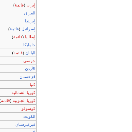
إيران
(
قائمة
)
العراق
إيرلندا
إسرائيل
(
قائمة
)
إيطاليا
(
قائمة
)
جامايكا
اليابان
(
قائمة
)
جرسي
الأردن
قزخستان
كنيا
كوريا الشمالية
كوريا الجنوبية
(
قائمة
)
كوسوڤو
الكويت
قيرغيزستان