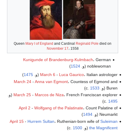
Queen
Mary I of England
and Cardinal
Reginald Pole
died on
November 17
، 1558
Kunigunde of Brandenburg-Kulmbach
، German
noblewoman (و.
1524
)
، Italian astrologer (و.
Luca Gaurico
-
March 6
1475
)
March 24
-
Anna van Egmont
، Countess of Egmond and
Buren (و. c.
1533
)
Marcos de Niza
-
March 25
، French Franciscan explorer (و.
)
c.
1495
April 2
-
Wolfgang of the Palatinate
، Count Palatine of
Neumarkt (و.
1494
)
April 15
-
Hurrem Sultan
، Ruthenian-born wife of
Suleiman
the Magnificent
(و. c.
1500
)