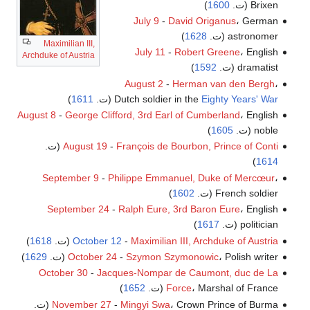
Brixen (ت.
1600
)
July 9
-
David Origanus
، German
astronomer (ت.
1628
)
Maximilian III,
July 11
-
Robert Greene
، English
Archduke of Austria
dramatist (ت.
1592
)
August 2
-
Herman van den Bergh
،
Eighty Years' War
Dutch soldier in the
(ت.
1611
)
August 8
-
George Clifford, 3rd Earl of Cumberland
، English
noble (ت.
1605
)
François de Bourbon, Prince of Conti
-
August 19
(ت.
)
1614
September 9
-
Philippe Emmanuel, Duke of Mercœur
،
French soldier (ت.
1602
)
September 24
-
Ralph Eure, 3rd Baron Eure
، English
politician (ت.
1617
)
Maximilian III, Archduke of Austria
-
October 12
(ت.
1618
)
، Polish writer (ت.
Szymon Szymonowic
-
October 24
1629
)
October 30
-
Jacques-Nompar de Caumont, duc de La
، Marshal of France (ت.
Force
1652
)
، Crown Prince of Burma (ت.
Mingyi Swa
-
November 27