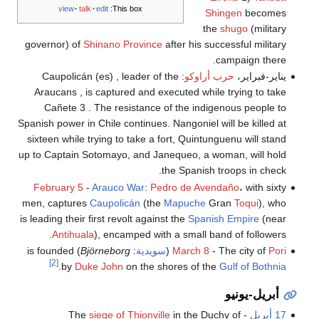
view
talk
edit
This box:
Shingen
becomes
the
shugo
(military
governor) of
Shinano Province
after his successful military
campaign there.
يناير-فبراير،
حرب أراوكو
: Caupolicán (es) , leader of the
Araucans , is captured and executed while trying to take
Cañete 3 . The resistance of the indigenous people to
Spanish power in Chile continues. Nangoniel will be killed at
sixteen while trying to take a fort, Quintunguenu will stand
up to Captain Sotomayo, and Janequeo, a woman, will hold
the Spanish troops in check.
February 5
-
Arauco War
:
Pedro de Avendaño
، with sixty
men, captures
Caupolicán
(the
Mapuche
Gran
Toqui
), who
is leading their first revolt against the
Spanish Empire
(near
Antihuala
), encamped with a small band of followers.
Pori
- The city of
March 8
(
سويدية
:
Björneborg
) is founded
[2]
.
by
Duke John
on the shores of the
Gulf of Bothnia
أبريل-يونيو
17 أبريل
- The
in the Duchy of
siege of Thionville