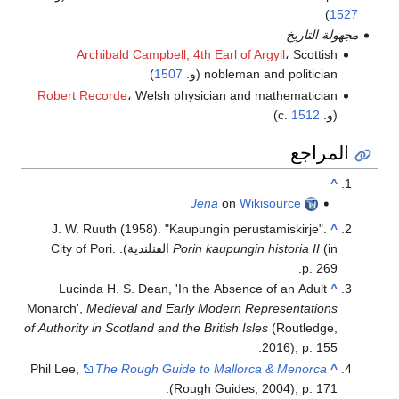
)
1527
مجهولة التاريخ
Archibald Campbell, 4th Earl of Argyll
، Scottish
nobleman and politician (و.
1507
)
Robert Recorde
، Welsh physician and mathematician
(و. c.
1512
)
المراجع
^
Jena
on
Wikisource
J. W. Ruuth (1958). "Kaupungin perustamiskirje".
^
Porin kaupungin historia II
(in الفنلندية). City of Pori.
p. 269.
Lucinda H. S. Dean, 'In the Absence of an Adult
^
Monarch',
Medieval and Early Modern Representations
of Authority in Scotland and the British Isles
(Routledge,
2016), p. 155.
Phil Lee,
The Rough Guide to Mallorca & Menorca
^
(Rough Guides, 2004), p. 171.