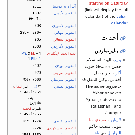
starting on Saturday
آب أوربه كونديتا
2311
(link will display the full
التقويم الأرمني
1007
calendar) of the
Julian
ԹՎ ՌԷ
.
calendar
التقويم الآشوري
6308
التقويم البهائي
−286 – −285
أحداث
التقويم البنغالي
965
التقويم الأمازيغي
2508
يناير-مارس
سنة العهد الإنگليزي
4
–
M.
&
Ph.
1
Eliz. 1
يناير
، الهند: استسلام
التقويم البوذي
2102
حصن Gwalior جنوب
أگرا
، آخر معقل
التقويم البورمي
920
أفغاني، وكان المغل قد
التقويم البيزنطي
7066–7067
حاصروه. The same
التقويم الصيني
年
丁巳
(النار
الثعبان
)
4254 أو 4194
Akbar annexes
— إلى —
Ajmer , gateway to
戊午年
Rajasthan , and
(التراب
الحصان
)
Jaunpur.
4255 أو 4195
3 يناير
-
مم دى سا
التقويم القبطي
1274–1275
يتولى منصب حاكم
التقويم الديسكوردي
2724
البرازيل
في
باهيا
.
التقويم الإثيوپي
1550–1551