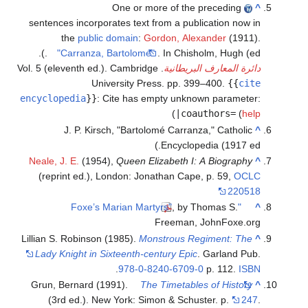
One or more of the preceding
^
sentences incorporates text from a publication now in
the
public domain
:
Gordon, Alexander
(1911).
"Carranza, Bartolomé"
. In Chisholm, Hugh (ed.).
دائرة المعارف البريطانية
. Vol. 5 (eleventh ed.). Cambridge
University Press. pp. 399–400.
{{
cite
encyclopedia
}}
:
Cite has empty unknown parameter:
)
|coauthors=
(
help
J. P. Kirsch, "Bartolomé Carranza," Catholic
^
Encyclopedia (1917 ed.)
Neale, J. E.
(1954),
Queen Elizabeth I: A Biography
^
(reprint ed.), London: Jonathan Cape, p. 59,
OCLC
220518
, by Thomas S.
"Foxe’s Marian Martyrs"
^
Freeman, JohnFoxe.org
Lillian S. Robinson (1985).
Monstrous Regiment: The
^
Lady Knight in Sixteenth-century Epic
. Garland Pub.
.
978-0-8240-6709-0
p. 112.
ISBN
Grun, Bernard (1991).
The Timetables of History
^
(3rd ed.). New York: Simon & Schuster. p.
247
.