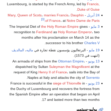
Luxembourg, is started by the French Army, led by
Francis,
.
Duke of Guise
24 أبريل
-
Dauphin
،
Francis
marries
،
Mary, Queen of Scots
[3]
.
of France
، at
Notre Dame de Paris
3 مايو
- The Imperial Diet of
gives
the Holy Roman Empire
recognition to
Ferdinand
as
Holy Roman Emperor
، two
months after his proclamation on March 14 as the
.
successor to his brother
Charles V
19 مايو
- البرتغاليون يؤسسون نقطة تجارة في
ماليه
،
المالديڤ
(انتهت في 1573).
13 يونيو
- An armada of ships from the
،
Ottoman Empire
dispatched by Sultan
Suleyman the Magnificent
at the
request of King
Henry II of France
، sails into the Bay of
.
Naples at Italy and attacks the city of
Sorrento
23 يونيو
- France is successful in the
in
siege of Thionville
the Duchy of Luxembourg and recovers the fortress from
the Spanish Empire after an operation that began on April
17 and lasted more than two months.
يوليو-سبتمبر