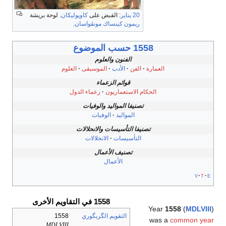
20 يناير
: القبض على
كاوپوليكان
. لوحة بريشة
ريمون كينساك مونڤواسان
.
1558 حسب الموضوع
الفنون والعلوم
العمارة
الفن
الأدب
الموسيقى
العلوم
قوائم الزعماء
الحكام الاستعماريون
زعماء الدول
تصنيفا المواليد والوفيات
المواليد
الوفيات
تصنيفا التأسيسات والانحلالات
التأسيسات
الانحلالات
تصنيف الأعمال
الأعمال
v
t
e
1558 في التقاويم الأخرى
Year
1558
(
MDLVIII
)
التقويم الگريگوري
1558
was a
common year
MDLVIII