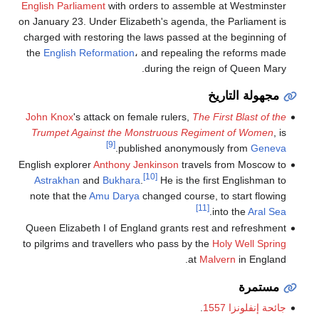
English Parliament
with orders to assemble at Westminster
on January 23. Under Elizabeth's agenda, the Parliament is
charged with restoring the laws passed at the beginning of
the
English Reformation
، and repealing the reforms made
during the reign of Queen Mary.
مجهولة التاريخ
John Knox
's attack on female rulers,
The First Blast of the
Trumpet Against the Monstruous Regiment of Women
, is
[9]
.
published anonymously from
Geneva
English explorer
Anthony Jenkinson
travels from Moscow to
[10]
Astrakhan
and
Bukhara
.
He is the first Englishman to
note that the
Amu Darya
changed course, to start flowing
[11]
.
into the
Aral Sea
Queen Elizabeth I of England grants rest and refreshment
to pilgrims and travellers who pass by the
Holy Well Spring
at
Malvern
in England.
مستمرة
جائحة إنفلونزا 1557
.