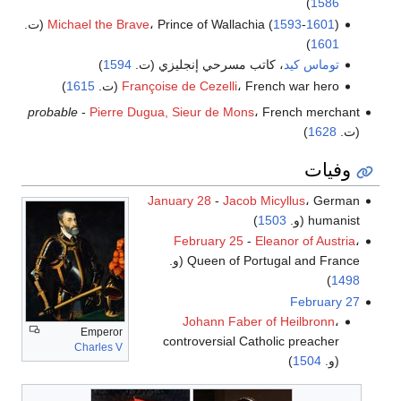
)
1586
) (ت.
1601
-
1593
، Prince of Wallachia (
Michael the Brave
)
1601
توماس كيد
، كاتب مسرحي إنجليزي (ت.
1594
)
، French war hero (ت.
Françoise de Cezelli
1615
)
probable
-
Pierre Dugua, Sieur de Mons
، French merchant
(ت.
1628
)
وفيات
January 28
-
Jacob Micyllus
، German
humanist (و.
1503
)
February 25
-
Eleanor of Austria
،
Queen of Portugal and France (و.
)
1498
February 27
Johann Faber of Heilbronn
،
Emperor
controversial Catholic preacher
Charles V
(و.
1504
)