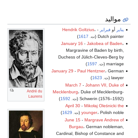
مواليد
يناير
أو
فبراير
-
،
Hendrik Goltzius
Dutch painter (ت.
1617
)
January 16
-
Jakobea of Baden
،
Margravine of Baden by birth,
Duchess of Jülich-Cleves-Berg by
marriage (ت.
1597
)
January 29
-
Paul Hentzner
، German
lawyer (ت.
1623
)
March 7
-
Johann VII, Duke of
André du
Mecklenburg
، Duke of Mecklenburg-
Laurens
Schwerin (1576–1592) (ت.
1592
)
April 30
-
Mikołaj Oleśnicki the
، Polish noble (ت.
younger
1629
)
June 15
-
Margrave Andrew of
Burgau
، German nobleman,
Cardinal, Bishop of Constance and