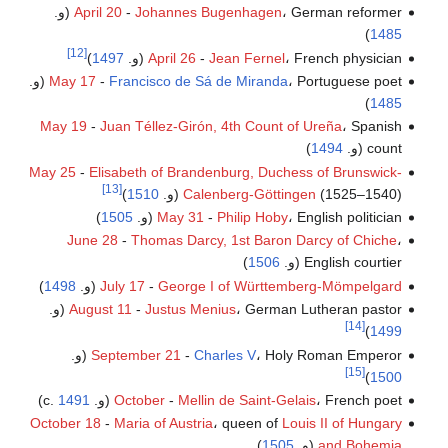
، German reformer (و.
Johannes Bugenhagen
-
April 20
)
1485
[12]
، French physician (و.
Jean Fernel
-
April 26
1497
)
، Portuguese poet (و.
Francisco de Sá de Miranda
-
May 17
)
1485
May 19
-
Juan Téllez-Girón, 4th Count of Ureña
، Spanish
count (و.
1494
)
May 25
-
Elisabeth of Brandenburg, Duchess of Brunswick-
[13]
(1525–1540) (و.
Calenberg-Göttingen
1510
)
، English politician (و.
Philip Hoby
-
May 31
1505
)
June 28
-
Thomas Darcy, 1st Baron Darcy of Chiche
،
English courtier (و.
1506
)
George I of Württemberg-Mömpelgard
-
July 17
(و.
1498
)
، German Lutheran pastor (و.
Justus Menius
-
August 11
[14]
)
1499
، Holy Roman Emperor (و.
Charles V
-
September 21
[15]
)
1500
، French poet (و. c.
Mellin de Saint-Gelais
-
October
1491
)
October 18
-
Maria of Austria
، queen of
Louis II of Hungary
and Bohemia
(و.
1505
)