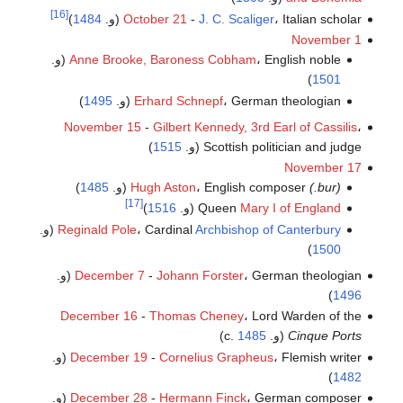
[16]
، Italian scholar (و.
J. C. Scaliger
-
October 21
1484
)
November 1
، English noble (و.
Anne Brooke, Baroness Cobham
)
1501
، German theologian (و.
Erhard Schnepf
1495
)
November 15
-
Gilbert Kennedy, 3rd Earl of Cassilis
،
Scottish politician and judge (و.
1515
)
November 17
(bur.)
، English composer (و.
Hugh Aston
1485
)
[17]
Mary I of England
Queen
(و.
1516
)
Archbishop of Canterbury
، Cardinal
Reginald Pole
(و.
)
1500
، German theologian (و.
Johann Forster
-
December 7
)
1496
December 16
-
Thomas Cheney
، Lord Warden of the
Cinque Ports
(و. c.
1485
)
، Flemish writer (و.
Cornelius Grapheus
-
December 19
)
1482
، German composer (و.
Hermann Finck
-
December 28