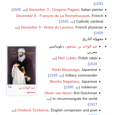
)
1593
، Italian painter (ت.
Gregorio Pagani
-
December 3
1605
)
December 8
-
François de La Rochefoucauld
، French
Catholic cardinal (ت.
1645
)
، French physician (ت.
André du Laurens
-
December 9
)
1609
مجهولة التاريخ
عبد الواحد بن مسعود
، دبلوماسي
مغربي.
، Polish rabbi (ت.
Meir Lublin
)
1616
Kōriki Masanaga
، Japanese
military commander (ت.
1599
)
Bessho Nagaharu
، Japanese
nobleman (ت.
1580
)
عبد الواحد بن
مسعود
Olivier van Noort
، first Dutchman
to circumnavigate the world (ت.
)
1627
، English conspirator and poet (ت.
Chidiock Tichborne