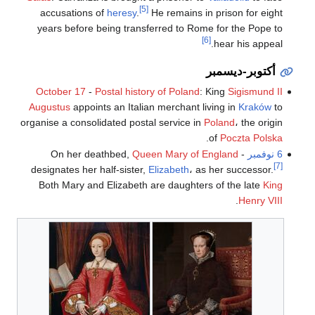
[5]
accusations of
heresy
.
He remains in prison for eight
years before being transferred to Rome for the Pope to
[6]
hear his appeal.
أكتوبر-ديسمبر
October 17
-
Postal history of Poland
: King
Sigismund II
Augustus
appoints an Italian merchant living in
Kraków
to
organise a consolidated postal service in
Poland
، the origin
.
of
Poczta Polska
6 نوفمبر
- On her deathbed,
Queen Mary of England
[7]
designates her half-sister,
Elizabeth
، as her successor.
Both Mary and Elizabeth are daughters of the late
King
.
Henry VIII