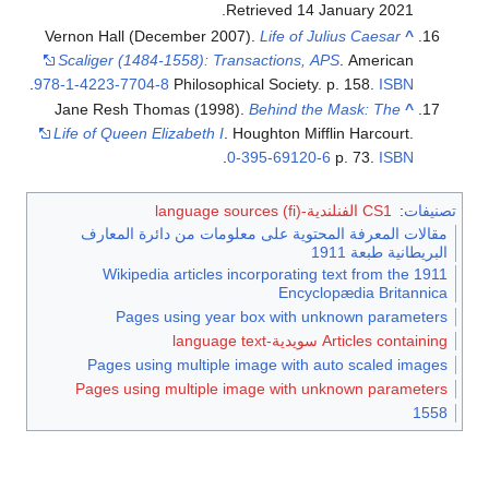
.
Retrieved
14 January
2021
Vernon Hall (December 2007).
Life of Julius Caesar
^
Scaliger (1484-1558): Transactions, APS
. American
.
978-1-4223-7704-8
Philosophical Society. p. 158.
ISBN
Jane Resh Thomas (1998).
Behind the Mask: The
^
Life of Queen Elizabeth I
. Houghton Mifflin Harcourt.
.
0-395-69120-6
p. 73.
ISBN
تصنيفات
:
CS1 الفنلندية-language sources (fi)
مقالات المعرفة المحتوية على معلومات من دائرة المعارف
البريطانية طبعة 1911
Wikipedia articles incorporating text from the 1911
Encyclopædia Britannica
Pages using year box with unknown parameters
Articles containing سويدية-language text
Pages using multiple image with auto scaled images
Pages using multiple image with unknown parameters
1558