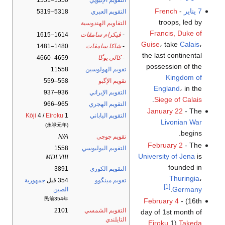
7 يناير
-
French
التقويم العبري
5318–5319
troops, led by
التقاويم الهندوسية
Francis, Duke of
-
ڤيكرام سامڤات
1614–1615
Guise
، take
Calais
،
-
شاكا سامڤات
1480–1481
the last continental
-
كالي يوگا
4659–4660
possession of the
تقويم الهولوسين
11558
Kingdom of
تقويم الإگبو
558–559
England
، in the
التقويم الإيراني
936–937
.
Siege of Calais
التقويم الهجري
965–966
January 22
- The
التقويم الياباني
1
Eiroku
4 /
Kōji
Livonian War
(永禄元年)
begins.
تقويم جوچى
N/A
February 2
- The
التقويم اليوليوسي
1558
University of Jena
is
MDLVIII
founded in
التقويم الكوري
3891
Thuringia
،
تقويم مينگوو
354 قبل
جمهورية
[1]
.
Germany
الصين
民前354年
February 4
- (16th
التقويم الشمسي
2101
day of 1st month of
التايلندي
Eiroku
1)
Takeda