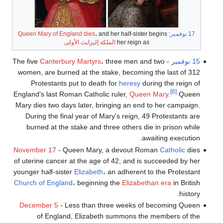
17 نوفمبر
:
، and her half-sister begins
Queen Mary of England dies
her reign as
الملكة إليزابث الأولى
15 نوفمبر
- The five
، three men and two
Canterbury Martyrs
women, are burned at the stake, becoming the last of 312
Protestants put to death for
heresy
during the reign of
[8]
England's last Roman Catholic ruler,
Queen Mary
.
Queen
Mary dies two days later, bringing an end to her campaign.
During the final year of Mary's reign, 49 Protestants are
burned at the stake and three others die in prison while
awaiting execution.
November 17
- Queen Mary, a devout Roman
Catholic
dies
of uterine cancer at the age of 42, and is succeeded by her
younger half-sister
Elizabeth
، an adherent to the Protestant
Church of England
، beginning the
Elizabethan era
in British
history.
December 5
- Less than three weeks of becoming Queen
of England, Elizabeth summons the members of the