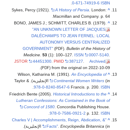
.
0-671-74919-6
ISBN
Sykes, Percy (1921).
A History of Persia
. London:
^
Macmillan and Company. p. 64.
BONO, JAMES J.; SCHMITT, CHARLES B. (1979).
^
"AN UNKNOWN LETTER OF JACQUES
DALÉCHAMPS TO JEAN FERNEL: LOCAL
AUTONOMY VERSUS CENTRALIZED
GOVERNMENT"
.
Bulletin of the History of
(PDF)
Medicine
.
53
(1): 100–127.
ISSN
0007-5140
.
JSTOR
44451300
.
PMID
387127
.
Archived
from the original on 2022-10-09.
(PDF)
Wilson, Katharina M. (1991).
An Encyclopedia of
^
Continental Women Writers
(in الإنجليزية). Taylor &
.
978-0-8240-8547-6
Francis. p. 200.
ISBN
Friedrich Bente (2005).
Historical Introductions to the
^
Lutheran Confessions: As Contained in the Book of
Concord of 1580
. Concordia Publishing House.
.
978-0-7586-0921-2
p. 132.
ISBN
"Charles V | Accomplishments, Reign, Abdication, &
^
(in الإنجليزية)
Encyclopedia Britannica
.
Facts"
.