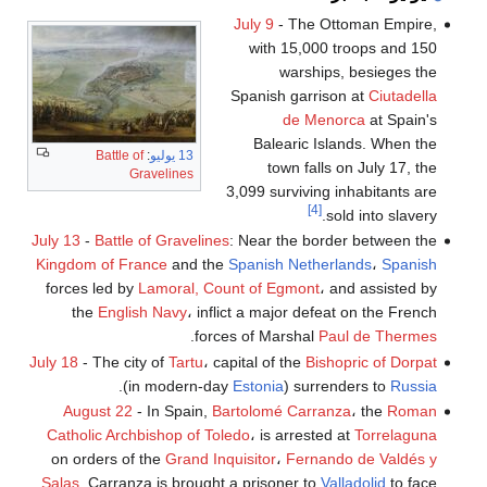
July 9
- The Ottoman Empire,
with 15,000 troops and 150
warships, besieges the
Spanish garrison at
Ciutadella
de Menorca
at Spain's
Balearic Islands. When the
13 يوليو
:
Battle of
town falls on July 17, the
Gravelines
3,099 surviving inhabitants are
[4]
sold into slavery.
July 13
-
Battle of Gravelines
: Near the border between the
Kingdom of France
and the
Spanish Netherlands
،
Spanish
forces led by
Lamoral, Count of Egmont
، and assisted by
the
English Navy
، inflict a major defeat on the French
.
forces of Marshal
Paul de Thermes
July 18
- The city of
Tartu
، capital of the
Bishopric of Dorpat
.
(in modern-day
Estonia
) surrenders to
Russia
August 22
- In Spain,
Bartolomé Carranza
، the
Roman
Catholic Archbishop of Toledo
، is arrested at
Torrelaguna
on orders of the
Grand Inquisitor
،
Fernando de Valdés y
Salas
. Carranza is brought a prisoner to
Valladolid
to face