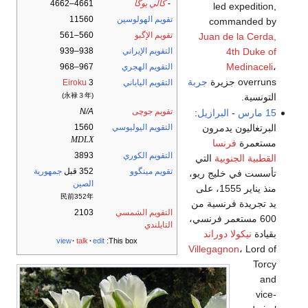
-
كالي يوگا
4661–4662
led expedition,
تقويم الهولوسين
11560
commanded by
تقويم الإگبو
560–561
Juan de la Cerda,
4th Duke of
التقويم الإيراني
938–939
Medinaceli
،
التقويم الهجري
967–968
overruns جزيرة
جربة
التقويم الياباني
3
Eiroku
التونسية.
(永禄３年)
تقويم جوچى
N/A
15 مارس
-
البرازيل
:
البرتغاليون يدمرون
التقويم اليوليوسي
1560
MDLX
مستعمرة
فرنسا
التقويم الكوري
3893
القطبية الجنوبية
التي
تقويم مينگوو
352 قبل
جمهورية
تأسست في خليج ريو،
الصين
منذ يناير 1555، على
民前352年
يد تجريدة فرنسية من
التقويم الشمسي
2103
600 مستعمر فرنسي،
التايلندي
بقيادة
نيكولا دوراند
view
talk
edit
This box:
Villegagnon
، Lord of
Torcy
and
vice-