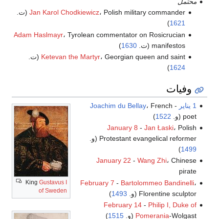
محتمل
، Polish military commander (ت.
Jan Karol Chodkiewicz
)
1621
Adam Haslmayr
، Tyrolean commentator on Rosicrucian
manifestos (ت.
1630
)
، Georgian queen and saint (ت.
Ketevan the Martyr
)
1624
وفيات
1 يناير
-
، French
Joachim du Bellay
poet (و.
1522
)
January 8
-
Jan Łaski
، Polish
Protestant evangelical reformer (و.
)
1499
January 22
-
Wang Zhi
، Chinese
pirate
King
Gustavus I
February 7
-
Bartolommeo Bandinelli
،
of Sweden
Florentine sculptor (و.
1493
)
February 14
-
Philip I, Duke of
-Wolgast (و.
Pomerania
1515
)