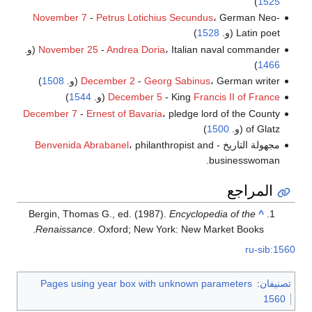
)
1525
November 7
-
Petrus Lotichius Secundus
، German Neo-
Latin poet (و.
1528
)
، Italian naval commander (و.
Andrea Doria
-
November 25
)
1466
، German writer (و.
Georg Sabinus
-
December 2
1508
)
Francis II of France
- King
December 5
(و.
1544
)
December 7
-
Ernest of Bavaria
، pledge lord of the County
of Glatz (و.
1500
)
مجهولة التاريخ -
، philanthropist and
Benvenida Abrabanel
businesswoman.
المراجع
Bergin, Thomas G., ed. (1987).
Encyclopedia of the
^
Renaissance
. Oxford; New York: New Market Books.
ru-sib:1560
تصنيفان
:
Pages using year box with unknown parameters
1560