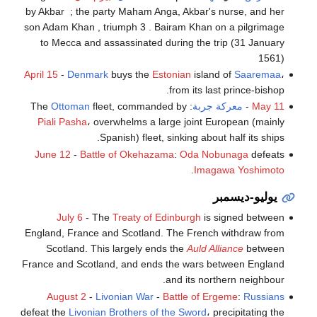
by Akbar ; the party Maham Anga, Akbar's nurse, and her
son Adam Khan , triumph 3 . Bairam Khan on a pilgrimage
to Mecca and assassinated during the trip (31 January
1561)
April 15
-
Denmark
buys the
Estonian
island of
Saaremaa
،
from its last prince-bishop.
May 11
-
معركة جربة
: The
fleet, commanded by
Ottoman
Piali Pasha
، overwhelms a large joint European (mainly
Spanish) fleet, sinking about half its ships.
June 12
-
Battle of Okehazama
:
Oda Nobunaga
defeats
.
Imagawa Yoshimoto
يوليو-ديسمبر
July 6
- The
Treaty of Edinburgh
is signed between
England, France and Scotland. The French withdraw from
Scotland. This largely ends the
Auld Alliance
between
France and Scotland, and ends the wars between England
and its northern neighbour.
August 2
-
Livonian War
-
Battle of Ergeme
:
Russians
defeat the
Livonian Brothers of the Sword
، precipitating the