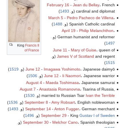
February 16
-
Jean du Bellay
، French
cardinal and diplomat (و.
1493
)
March 5
-
Pedro Pacheco de Villena
،
Spanish Catholic cardinal (و.
1488
)
April 19
-
Philip Melanchthon
،
German humanist and reformer (و.
)
1497
King
Francis II
June 11
-
Mary of Guise
، queen of
of France
and regent (و.
James V of Scotland
)
1515
، Japanese daimyō (و.
Imagawa Yoshimoto
-
June 12
1519
)
، Japanese warrior (و.
Ii Naomori
-
June 12
1506
)
August 4
-
Maeda Toshimasa
، Japanese samurai
August 7
-
Anastasia Romanovna
، Tsarina of Russia,
Ivan the Terrible
married to Russian Tsar
(و.
1530
)
، English noblewoman (و.
Amy Robsart
-
September 8
1536
)
، German merchant (و.
Anton Fugger
-
September 14
1493
)
Gustav I of Sweden
- King
September 29
(و.
1496
)
، Spanish theologian (و.
Melchor Cano
-
September 30