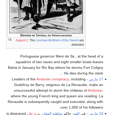
August 2
: The
Livonian Brothers of the Sword
are
defeated.
Portuguese governor Mem de Sá , at the head of a
squadron of two naves and eight smaller boats leaves
Bahia in January for Rio Bay where he storms Fort Coligny
. He dies during the clash..
17 مارس
- Leaders of the
، including
Amboise conspiracy
Godefroy de Barry, seigneur de La Renaudie, make an
unsuccessful attempt to storm the château of
Amboise
،
where the young French king and queen are residing. La
Renaudie is subsequently caught and executed, along with
over 1,000 of his followers.
19 مارس
- في
الهند
: حاكم
سلطنة المغل
،
بيرم خان
is disgraced