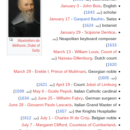
January 3
-
John Bois
، English
scholar (ت.
1643
)
January 17
-
Gaspard Bauhin
، Swiss
botanist (ت.
1624
)
January 29
-
Scipione Dentice
،
Neapolitan keyboard composer (ت.
Maximilien de
)
1633
Béthune, Duke of
Sully
March 13
-
William Louis, Count of
، Dutch count (ت.
Nassau-Dillenburg
)
1620
March 29
-
Erekle I, Prince of Mukhrani
، Georgian noble
(ت.
1605
)
Jobst of Limburg
- Count
April 19
(ت.
1621
)
، Italian Catholic cardinal (ت.
Guido Pepoli
-
May 6
1599
)
، German surgeon (ت.
Wilhelm Fabry
-
June 25
1634
)
June 28
-
Giovanni Paolo Lascaris
، Italian Grand Master of
the Knights Hospitaller (ت.
1657
)
، Belgian noble (ت.
Charles III de Croÿ
-
July 1
1612
)
July 7
-
Margaret Clifford, Countess of Cumberland
،