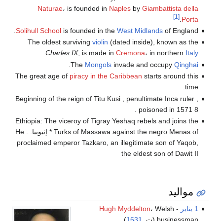
Naturae
، is founded in
Naples
by
Giambattista della
[1]
.
Porta
Solihull School
is founded in the
West Midlands
of England.
The oldest surviving
violin
(dated inside), known as the
.
Charles IX
, is made in
Cremona
، in northern
Italy
.
The
Mongols
invade and occupy
Qinghai
The great age of
piracy in the Caribbean
starts around this
time.
Beginning of the reign of Titu Kusi , penultimate Inca ruler ,
poisoned in 1571 8 .
Ethiopia: The viceroy of Tigray Yeshaq rebels and joins the
Turks of Massawa against the negro Menas of * إثيوبيا: . He
proclaimed emperor Tazkaro, an illegitimate son of Yaqob,
the eldest son of Dawit II
مواليد
1 يناير
-
، Welsh
Hugh Myddelton
businessman (ت.
1631
)