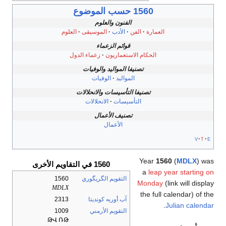
1560 حسب الموضوع
الفنون والعلوم
العمارة
الفن
الأدب
الموسيقى
العلوم
قوائم الزعماء
الحكام الاستعماريون
زعماء الدول
تصنيفا المواليد والوفيات
المواليد
الوفيات
تصنيفا التأسيسات والانحلالات
التأسيسات
الانحلالات
تصنيف الأعمال
الأعمال
v
t
e
Year
1560
(
MDLX
) was
1560 في التقاويم الأخرى
a
leap year starting on
التقويم الگريگوري
1560
Monday
(link will display
MDLX
the full calendar) of the
آب أوربه كونديتا
2313
.
Julian calendar
التقويم الأرمني
1009
ԹՎ ՌԹ