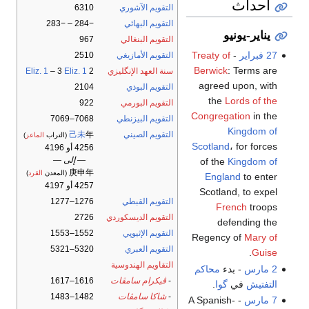
أحداث
التقويم الآشوري
6310
التقويم البهائي
−284 – −283
يناير-يونيو
التقويم البنغالي
967
27 فبراير
-
Treaty of
التقويم الأمازيغي
2510
Berwick
: Terms are
سنة العهد الإنگليزي
2
Eliz. 1
– 3
Eliz. 1
agreed upon, with
التقويم البوذي
2104
the
Lords of the
التقويم البورمي
922
Congregation
in the
التقويم البيزنطي
7068–7069
Kingdom of
التقويم الصيني
年
己未
(التراب
الماعز
)
Scotland
، for forces
4256 أو 4196
— إلى —
of the
Kingdom of
庚申年
(المعدن
القرد
)
England
to enter
4257 أو 4197
Scotland, to expel
التقويم القبطي
1276–1277
French
troops
التقويم الديسكوردي
2726
defending the
التقويم الإثيوپي
1552–1553
Regency of
Mary of
التقويم العبري
5320–5321
.
Guise
التقاويم الهندوسية
2 مارس
- بدء
محاكم
-
ڤيكرام سامڤات
1616–1617
التفتيش
في
گوا
.
-
شاكا سامڤات
1482–1483
7 مارس
- A Spanish-