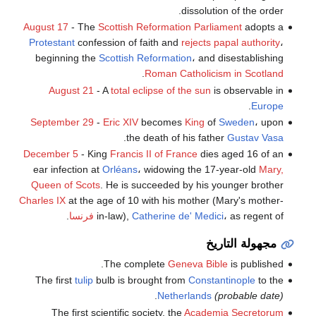
dissolution of the order.
August 17
- The
Scottish Reformation Parliament
adopts a
Protestant
confession of faith and
rejects papal authority
،
beginning the
Scottish Reformation
، and disestablishing
.
Roman Catholicism in Scotland
August 21
- A
total eclipse of the sun
is observable in
.
Europe
September 29
-
Eric XIV
becomes
King
of
Sweden
، upon
.
the death of his father
Gustav Vasa
December 5
- King
Francis II of France
dies aged 16 of an
ear infection at
Orléans
، widowing the 17-year-old
Mary,
Queen of Scots
. He is succeeded by his younger brother
Charles IX
at the age of 10 with his mother (Mary's mother-
، as regent of
Catherine de' Medici
in-law),
فرنسا
.
مجهولة التاريخ
The complete
Geneva Bible
is published.
The first
tulip
bulb is brought from
Constantinople
to the
.
Netherlands
(probable date)
The first scientific society, the
Academia Secretorum