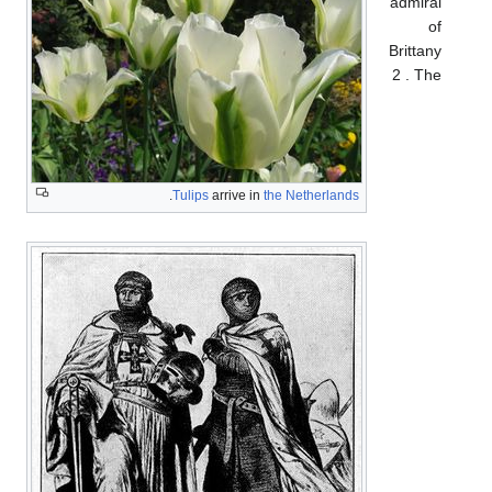
admiral
of
Brittany
2 . The
.
Tulips
arrive in
the Netherlands