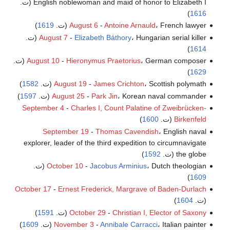
English noblewoman and maid of honor to Elizabeth I (ت.
)
1616
، French lawyer (ت.
Antoine Arnauld
-
August 6
1619
)
، Hungarian serial killer (ت.
Elizabeth Báthory
-
August 7
)
1614
، German composer (ت.
Hieronymus Praetorius
-
August 10
)
1629
، Scottish polymath (ت.
James Crichton
-
August 19
1582
)
، Korean naval commander (ت.
Park Jin
-
August 25
1597
)
September 4
-
Charles I, Count Palatine of Zweibrücken-
Birkenfeld
(ت.
1600
)
September 19
-
Thomas Cavendish
، English naval
explorer, leader of the third expedition to circumnavigate
the globe (ت.
1592
)
، Dutch theologian (ت.
Jacobus Arminius
-
October 10
)
1609
October 17
-
Ernest Frederick, Margrave of Baden-Durlach
(ت.
1604
)
Christian I, Elector of Saxony
-
October 29
(ت.
1591
)
، Italian painter (ت.
Annibale Carracci
-
November 3
1609
)