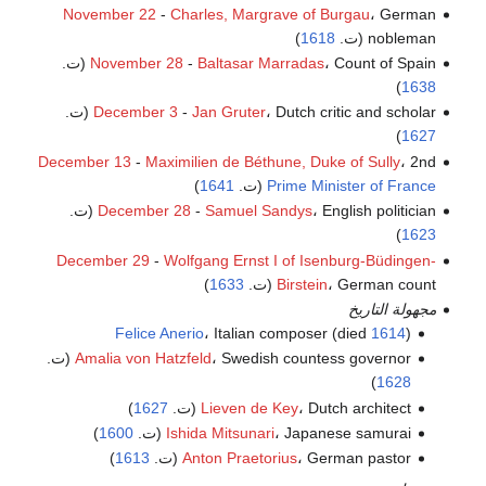
November 22
-
Charles, Margrave of Burgau
، German
nobleman (ت.
1618
)
، Count of Spain (ت.
Baltasar Marradas
-
November 28
)
1638
، Dutch critic and scholar (ت.
Jan Gruter
-
December 3
)
1627
December 13
-
Maximilien de Béthune, Duke of Sully
، 2nd
Prime Minister of France
(ت.
1641
)
، English politician (ت.
Samuel Sandys
-
December 28
)
1623
December 29
-
Wolfgang Ernst I of Isenburg-Büdingen-
، German count (ت.
Birstein
1633
)
مجهولة التاريخ
Felice Anerio
، Italian composer (died
1614
)
، Swedish countess governor (ت.
Amalia von Hatzfeld
)
1628
، Dutch architect (ت.
Lieven de Key
1627
)
، Japanese samurai (ت.
Ishida Mitsunari
1600
)
، German pastor (ت.
Anton Praetorius
1613
)