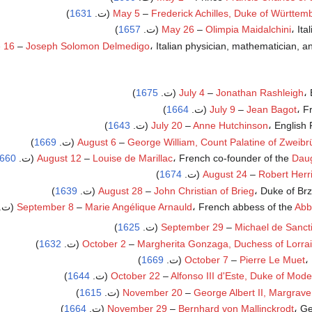
Frederick Achilles, Duke of Württe
–
May 5
(ت.
1631
)
I (ت.
Olimpia Maidalchini
–
May 26
1657
)
Italian physician, mathematician, an (ت.
Joseph Solomon Delmedigo
–
 16
ت.
Jonathan Rashleigh
–
July 4
1675
)
 (ت.
Jean Bagot
–
July 9
1664
)
English (ت.
Anne Hutchinson
–
July 20
1643
)
George William, Count Palatine of Zweibr
–
August 6
(ت.
1669
)
Daug
، French co-founder of the
Louise de Marillac
–
August 12
(ت.
660
)
1674
August 24
–
Robert Herr
Duke of ) (ت.
John Christian of Brieg
–
August 28
1639
)
Abb
، French abbess of the
Marie Angélique Arnauld
–
September 8
(ت.
)
1625
September 29
–
Michael de Sanct
)
1632
October 2
–
Margherita Gonzaga, Duchess of Lorra
ت.
Pierre Le Muet
–
October 7
1669
)
)
1644
October 22
–
Alfonso III d'Este, Duke of Mod
George Albert II, Margrav
–
November 20
(ت.
1615
)
 (ت.
Bernhard von Mallinckrodt
–
November 29
1664
)