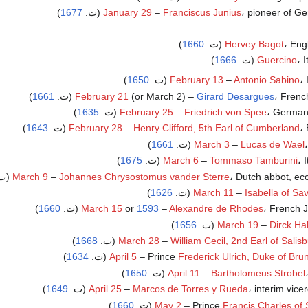
pioneer of Ge (ت.
Franciscus Junius
–
January 29
1677
)
Eng (ت.
Hervey Bagot
1660
)
(ت.
Guercino
1666
)
ت.
Antonio Sabino
–
February 13
1650
)
Fren (ت.
Girard Desargues
(or March 2) –
February 21
1661
)
German (ت.
Friedrich von Spee
–
February 25
1635
)
ت.
Henry Clifford, 5th Earl of Cumberland
–
February 28
1643
)
.
Lucas de Wael
–
March 3
1661
)
(ت.
Tommaso Tamburini
–
March 6
1675
)
Dutch abbot, eccl (ت.
Johannes Chrysostomus vander Sterre
–
March 9
)
1626
March 11
–
Isabella of Sa
French  (ت.
Alexandre de Rhodes
–
1593
or
March 15
1660
)
)
1656
March 19
–
Dirck Ha
)
1668
March 28
–
William Cecil, 2nd Earl of Salis
Frederick Ulrich, Duke of Br
– Prince
April 5
(ت.
1634
)
)
1650
April 11
–
Bartholomeus Strobel
، interim vice
Marcos de Torres y Rueda
–
April 25
(ت.
1649
)
Francis Charles of
– Prince
May 2
(ت.
1660
)