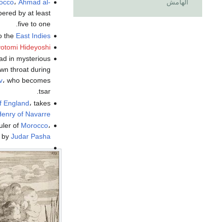
occo
،
Ahmad al-
الهامش
ered by at least
five to one.
o the
East Indies
otomi Hideyoshi
ead in mysterious
own throat during
v
، who becomes
tsar.
of England
، takes
enry of Navarre
uler of
Morocco
،
d by
Judar Pasha