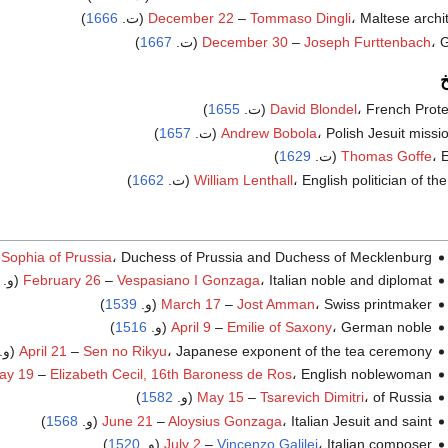
Maltese archi (ت.
Tommaso Dingli
–
December 22
1666
)
(ت.
Joseph Furttenbach
–
December 30
1667
)
خ
French Prot (ت.
David Blondel
1655
)
Polish Jesuit missi (ت.
Andrew Bobola
1657
)
(ت.
Thomas Goffe
1629
)
English politician of the (ت.
William Lenthall
1662
)
، Duchess of Prussia and Duchess of Mecklenburg (و.
Sophia of Prussia
، Italian noble and diplomat (و.
Vespasiano I Gonzaga
–
February 26
، Swiss printmaker (و.
Jost Amman
–
March 17
1539
)
، German noble (و.
Emilie of Saxony
–
April 9
1516
)
، Japanese exponent of the tea ceremony (و.
Sen no Rikyu
–
April 21
، English noblewoman (و. c.
Elizabeth Cecil, 16th Baroness de Ros
–
ay 19
، of Russia (و.
Tsarevich Dimitri
–
May 15
1582
)
، Italian Jesuit and saint (و.
Aloysius Gonzaga
–
June 21
1568
)
، Italian composer (و.
Vincenzo Galilei
–
July 2
1520
)