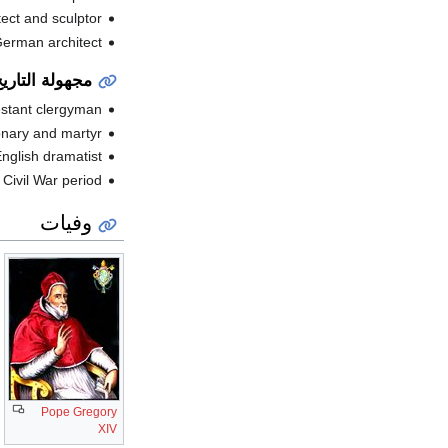
، tect and sculptor
، German architect 
مجهولة التاري
، estant clergyman
، onary and martyr
، English dramatist 
،  Civil War period
وفيات
Pope Gregory
XIV