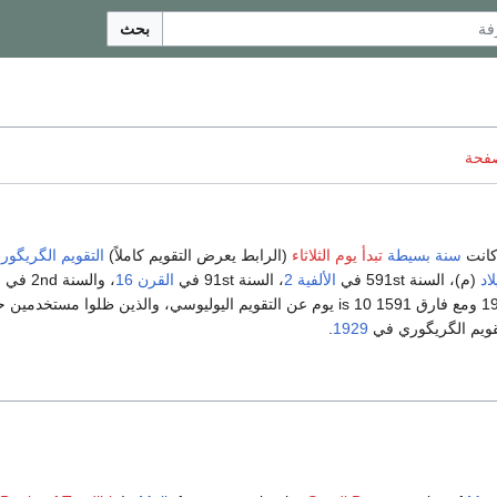
بحث
صفحة
انت
سنة بسيطة
تبدأ يوم الثلاثاء
(الرابط يعرض التقويم كاملاً)
التقويم الگريگور
اد
(م)، السنة 591st في
الألفية 2
، السنة 91st في
القرن 16
، والسنة 2nd في
ع
بين 1583 و 1929 ومع فارق 1591 is 10 يوم عن التقويم اليوليوسي، والذين ظلوا مستخدمي
تقويم الگريگوري في
1929
.