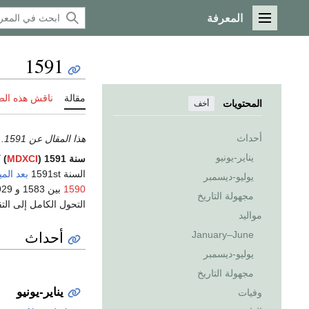
المعرفة
القائمة الرئيسية
1591
مقالة
ناقش هذه ال
المحتويات
أخف
أحداث
هذا المقال عن 1591.
يناير-يونيو
سنة 1591 (
MDXCI
)
ك
السنة 1591st
بعد الميل
يوليو-ديسمبر
1590
مجهولة التاريخ
التحول الكامل إلى ال
مواليد
أحداث
January–June
يوليو-ديسمبر
مجهولة التاريخ
يناير-يونيو
وفيات