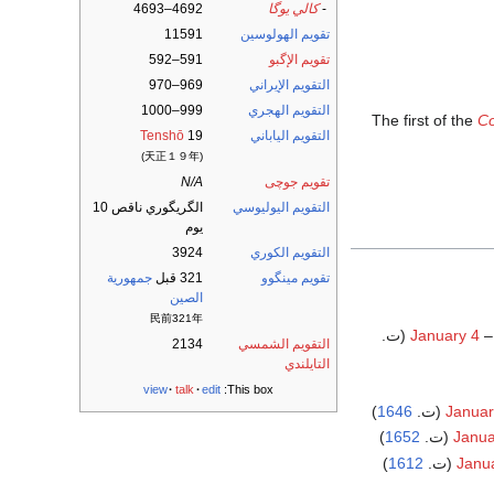
-
كالي يوگا
4692–4693
تقويم الهولوسين
11591
تقويم الإگبو
591–592
التقويم الإيراني
969–970
التقويم الهجري
999–1000
The first of the
Co
التقويم الياباني
19
Tenshō
(天正１９年)
تقويم جوچى
N/A
التقويم اليوليوسي
الگريگوري ناقص 10
يوم
التقويم الكوري
3924
تقويم مينگوو
321 قبل
جمهورية
الصين
民前321年
January 4
التقويم الشمسي
2134
التايلندي
view
talk
edit
This box:
)
1646
Januar
)
1652
Janua
)
1612
Janu