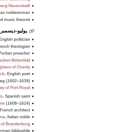
mberg-Neuenstadt
، talian noblewoman
، d music theorist
يوليو-ديسمبر
، English politician (
، French theologian
،  Puritan preacher
ücken-Birkenfeld
hters of Charity
، English poet (ت.
ick
، Brzeg (1602–1639
ey of Port-Royal
، Spanish saint (ت.
is
(1608–1624) (ت.
ine
، French architect (
، Italian noble (ت.
ena
e of Brandenburg
، German bibliophile