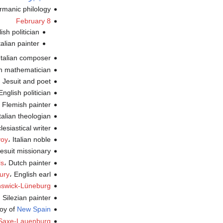
، rmanic philology
February 8
، lish politician
، Italian painter 
، Italian composer (
، ch mathematician
،  Jesuit and poet
، English politician (
، Flemish painter (ت
، Italian theologian 
، esiastical writer
، Italian noble (ت.
voy
، Jesuit missionary
، Dutch painter (ت.
ls
، English earl (ت.
bury
unswick-Lüneburg
، Silezian painter (ت.
roy of
New Spain
 Saxe-Lauenburg