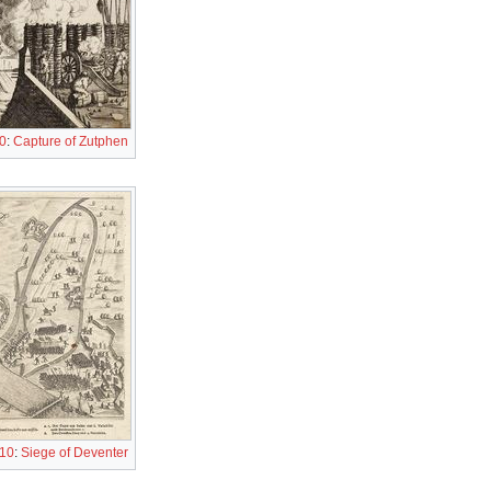
0
:
Capture of Zutphen
 10
:
Siege of Deventer