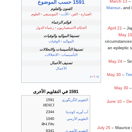
March 13
–
1591 حسب الموضوع
Mansur
، and
الفنون والعلوم
العمارة
الفن
الأدب
الموسيقى
العلوم
قوائم الزعماء
الحكام الاستعماريون
زعماء الدول
.
April 21
– Ja
May 1
تصنيفا المواليد والوفيات
circumstances,
المواليد
الوفيات
an epileptic 
تصنيفا التأسيسات والانحلالات
التأسيسات
الانحلالات
May 24
– Si
تصنيف الأعمال
الأعمال
May 30
–
Tim
v
t
e
May 30
1591 في التقاويم الأخرى
التقويم الگريگوري
1591
June 10
–
De
MDXCI
آب أوربه كونديتا
2344
التقويم الأرمني
1040
ԹՎ ՌԽ
July 25
– Maurice 
التقويم الآشوري
6341