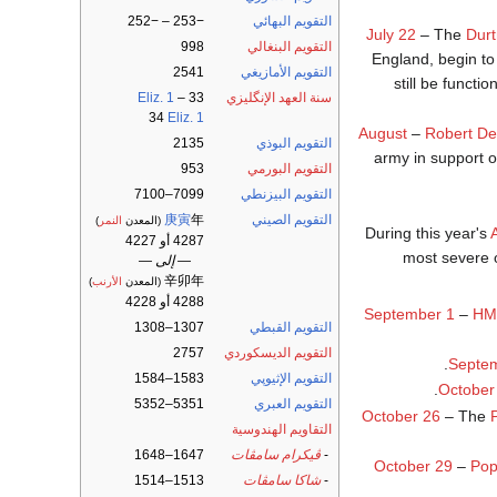
التقويم البهائي
−253 – −252
July 22
– The
Durt
التقويم البنغالي
998
England, begin to 
التقويم الأمازيغي
2541
still be functi
سنة العهد الإنگليزي
33
–
Eliz. 1
34
Eliz. 1
August
–
Robert De
التقويم البوذي
2135
army in support o
التقويم البورمي
953
التقويم البيزنطي
7099–7100
التقويم الصيني
年
庚寅
(المعدن
النمر
)
During this year's
4287 أو 4227
most severe 
— إلى —
辛卯年
(المعدن
الأرنب
)
4288 أو 4228
September 1
–
H
التقويم القبطي
1307–1308
التقويم الديسكوردي
2757
Septe
التقويم الإثيوپي
1583–1584
October
التقويم العبري
5351–5352
October 26
– The
التقاويم الهندوسية
-
ڤيكرام سامڤات
1647–1648
October 29
–
Pop
-
شاكا سامڤات
1513–1514