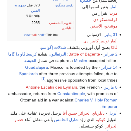
(الخماسية) من
حضارة
تقويم مينگوو
370 قبل
جمهورية
المايا
يتغير اسمها إلى
الصين
مريدا
بقرار من
民前370年
فرانشسكو دى
التقويم الشمسي
2085
مونتيخو، الأصغر
.
التايلندي
31 يناير
- الإسباني
view
talk
edit
This box:
ألڤار نونييز كابيزا دى
ڤاكا
يصبح أول أوروبي يكتشف
شلالات إگواسو
.
2 فبراير
-
Battle of Baçente
:
البرتغاليون
بقيادة
كريستاڤاو دا گاما
-occupied hillfort في شمال
Muslim
capture a
الحبشة
.
14 فبراير
-
, Mexico, is founded by the
Guadalajara
Spaniards
after three previous attempts failed, due to
[1]
aggressive opposition from local tribes.
8 مارس
-
, the French
Antoine Escalin des Eymars
ambassador, returns from
Constantinople
, with promises of
Ottoman aid in a war against
Charles V, Holy Roman
.
Emperor
أبريل
-
بايلرباي الجزائر
حسن أغا
يرسل تجريدة عقابية على ملك
القبايل
كوكو
، الذي زوّد
شارل الخامس
بألفي مقاتل أثناء
حصار
الجزائر
. كوكو يستسلم.