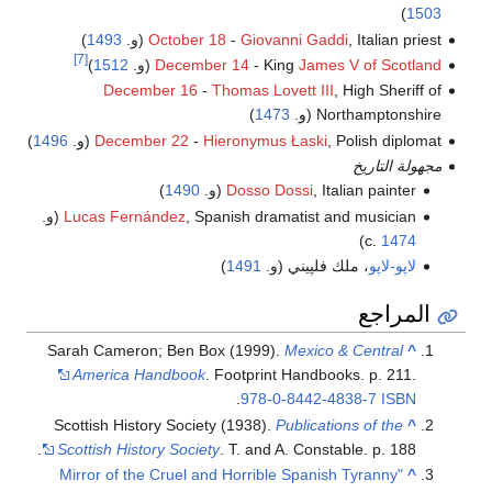
)
1503
, Italian priest (و.
Giovanni Gaddi
-
October 18
1493
)
[7]
James V of Scotland
- King
December 14
(و.
1512
)
December 16
-
Thomas Lovett III
, High Sheriff of
Northamptonshire (و.
1473
)
, Polish diplomat (و.
Hieronymus Łaski
-
December 22
1496
)
مجهولة التاريخ
, Italian painter (و.
Dosso Dossi
1490
)
Lucas Fernández
, Spanish dramatist and musician (و.
)
c.
1474
لاپو-لاپو
، ملك فلپيني (و.
1491
)
المراجع
Sarah Cameron; Ben Box (1999).
Mexico & Central
^
America Handbook
. Footprint Handbooks. p. 211.
.
978-0-8442-4838-7
ISBN
Scottish History Society (1938).
Publications of the
^
Scottish History Society
. T. and A. Constable. p. 188.
"Mirror of the Cruel and Horrible Spanish Tyranny
^