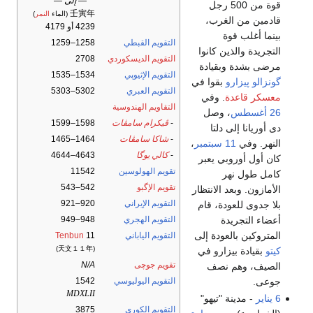
— إلى —
قوة من 500 رجل
壬寅年
(الماء
النمر
)
قادمين من الغرب،
4239 أو 4179
بينما أغلب قوة
التقويم القبطي
1258–1259
التجريدة والذين كانوا
التقويم الديسكوردي
2708
مرضى بشدة وبقيادة
التقويم الإثيوپي
1534–1535
گونزالو پيزارو
بقوا في
التقويم العبري
5302–5303
معسكر قاعدة
. وفي
التقاويم الهندوسية
26 أغسطس
، وصل
-
ڤيكرام سامڤات
1598–1599
دى أوريانا إلى دلتا
-
شاكا سامڤات
1464–1465
النهر. وفي
11 سبتمبر
،
-
كالي يوگا
4643–4644
كان أول أوروبي يعبر
تقويم الهولوسين
11542
كامل طول نهر
تقويم الإگبو
542–543
الأمازون. وبعد الانتظار
التقويم الإيراني
920–921
بلا جدوى للعودة، قام
أعضاء التجريدة
التقويم الهجري
948–949
المتروكين بالعودة إلى
التقويم الياباني
11
Tenbun
(天文１１年)
كيتو
بقيادة بيزارو في
تقويم جوچى
N/A
الصيف، وهم نصف
جوعى.
التقويم اليوليوسي
1542
MDXLII
6 يناير
- مدينة "تيهو"
التقويم الكوري
3875