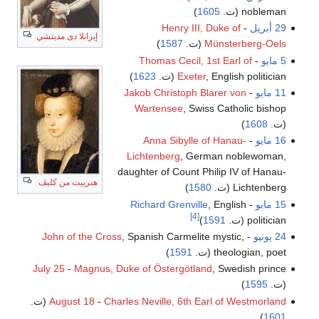
nobleman (ت.
1605
)
29 أبريل
-
Henry III, Duke of
إيزابلا دى مديتشي
Münsterberg-Oels
(ت.
1587
)
5 مايو
-
Thomas Cecil, 1st Earl of
, English politician (ت.
Exeter
1623
)
11 مايو
-
Jakob Christoph Blarer von
Wartensee
, Swiss Catholic bishop
(ت.
1608
)
16 مايو
-
Anna Sibylle of Hanau-
Lichtenberg
, German noblewoman,
daughter of Count Philip IV of Hanau-
هنرييت من كليڤ
Lichtenberg (ت.
1580
)
15 مايو
-
, English
Richard Grenville
[4]
politician (ت.
1591
)
24 يونيو
-
, Spanish Carmelite mystic,
John of the Cross
theologian, poet (ت.
1591
)
July 25
-
Magnus, Duke of Östergötland
, Swedish prince
(ت.
1595
)
Charles Neville, 6th Earl of Westmorland
-
August 18
(ت.
)
1601