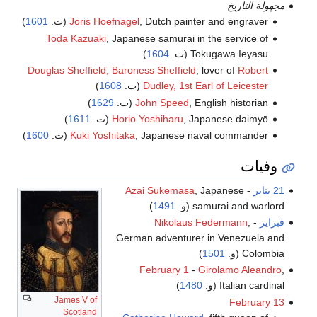
مجهولة التاريخ
, Dutch painter and engraver (ت.
Joris Hoefnagel
1601
)
Toda Kazuaki
, Japanese samurai in the service of
Tokugawa Ieyasu (ت.
1604
)
Douglas Sheffield, Baroness Sheffield
, lover of
Robert
Dudley, 1st Earl of Leicester
(ت.
1608
)
, English historian (ت.
John Speed
1629
)
, Japanese daimyō (ت.
Horio Yoshiharu
1611
)
, Japanese naval commander (ت.
Kuki Yoshitaka
1600
)
وفيات
21 يناير
-
, Japanese
Azai Sukemasa
samurai and warlord (و.
1491
)
فبراير
-
,
Nikolaus Federmann
German adventurer in Venezuela and
Colombia (و.
1501
)
February 1
-
Girolamo Aleandro
,
Italian cardinal (و.
1480
)
James V of
February 13
Scotland