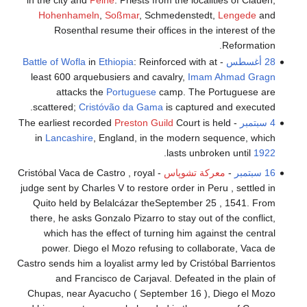
in the city and
Peine
. Priests from the localities of Clauen,
Hohenhameln
,
Soßmar
, Schmedenstedt,
Lengede
and
Rosenthal resume their offices in the interest of the
Reformation.
28 أغسطس
-
: Reinforced with at
Ethiopia
in
Battle of Wofla
least 600 arquebusiers and cavalry,
Imam
Ahmad Gragn
attacks the
Portuguese
camp. The Portuguese are
scattered;
Cristóvão da Gama
is captured and executed.
4 سبتمبر
- The earliest recorded
Court is held
Preston Guild
in
Lancashire
, England, in the modern sequence, which
.
lasts unbroken until
1922
16 سبتمبر
-
معركة تشوپاس
- Cristóbal Vaca de Castro , royal
judge sent by Charles V to restore order in Peru , settled in
Quito held by Belalcázar theSeptember 25 , 1541. From
there, he asks Gonzalo Pizarro to stay out of the conflict,
which has the effect of turning him against the central
power. Diego el Mozo refusing to collaborate, Vaca de
Castro sends him a loyalist army led by Cristóbal Barrientos
and Francisco de Carjaval. Defeated in the plain of
Chupas, near Ayacucho ( September 16 ), Diego el Mozo