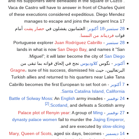
and his supporters were beheaded in the square of Cuzco .
Vaca de Castro will have to answer in front of Charles Quint
of these executions considered expeditious. Diego Mendez
manages to escape and joins the insurgent Inca 17
28 سبتمبر
-
18 أكتوبر
: العثمانيون يفشلون في
حصار پشت
أمام
قوات
فرديناند من النمسا
.
28 سبتمبر
- Portuguese explorer
Juan Rodríguez Cabrillo
lands in what is now
San Diego Bay
, and names it "San
.
Miguel"; it will later become the city of
San Diego
أكتوبر
- نگوس
كلاوديوس
نجح في إلحاق قواته بما تبقى من
البرتغاليين، حيث
، sure of his success, dismissed his
Gragne
Turkish allies and returned to his quarters near Lake Tana
7 أكتوبر
- Cabrillo becomes the first European to set foot on
.
Santa Catalina Island, California
24 نوفمبر
-
army invades
English
: An
Battle of Solway Moss
[2]
Scotland
, and defeats a Scottish army.
27 نوفمبر
-
Ming
: A group of
Palace plot of Renyin year
dynasty
palace women
fail to murder the
Jiajing Emperor
,
.
and are executed by
slow-slicing
14 ديسمبر
-
, aged six days, becomes
Mary, Queen of Scots