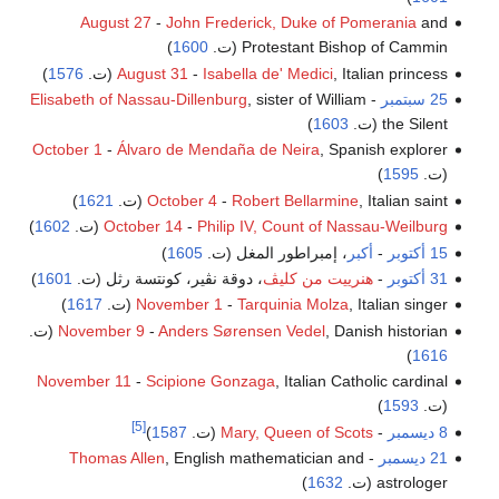
August 27
-
John Frederick, Duke of Pomerania
and
Protestant Bishop of Cammin (ت.
1600
)
, Italian princess (ت.
Isabella de' Medici
-
August 31
1576
)
25 سبتمبر
-
, sister of William
Elisabeth of Nassau-Dillenburg
the Silent (ت.
1603
)
October 1
-
Álvaro de Mendaña de Neira
, Spanish explorer
(ت.
1595
)
, Italian saint (ت.
Robert Bellarmine
-
October 4
1621
)
Philip IV, Count of Nassau-Weilburg
-
October 14
(ت.
1602
)
15 أكتوبر
-
أكبر
، إمبراطور المغل (ت.
1605
)
31 أكتوبر
-
هنرييت من كليڤ
، دوقة نڤير، كونتسة رثل (ت.
1601
)
, Italian singer (ت.
Tarquinia Molza
-
November 1
1617
)
, Danish historian (ت.
Anders Sørensen Vedel
-
November 9
)
1616
November 11
-
Scipione Gonzaga
, Italian Catholic cardinal
(ت.
1593
)
[5]
8 ديسمبر
-
Mary, Queen of Scots
(ت.
1587
)
21 ديسمبر
-
, English mathematician and
Thomas Allen
astrologer (ت.
1632
)