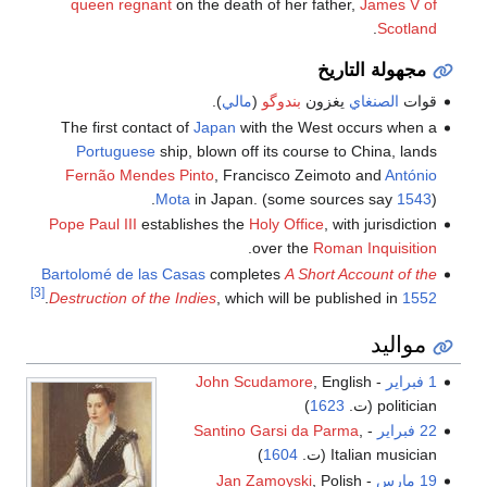
queen regnant
on the death of her father,
James V of
.
Scotland
مجهولة التاريخ
قوات
الصنغاي
يغزون
بندوگو
(
مالي
).
The first contact of
Japan
with the West occurs when a
Portuguese
ship, blown off its course to China, lands
Fernão Mendes Pinto
, Francisco Zeimoto and
António
Mota
in Japan. (some sources say
1543
).
Pope Paul III
establishes the
Holy Office
, with jurisdiction
.
over the
Roman Inquisition
Bartolomé de las Casas
completes
A Short Account of the
[3]
.
Destruction of the Indies
, which will be published in
1552
مواليد
1 فبراير
-
, English
John Scudamore
politician (ت.
1623
)
22 فبراير
-
,
Santino Garsi da Parma
Italian musician (ت.
1604
)
19 مارس
-
, Polish
Jan Zamoyski