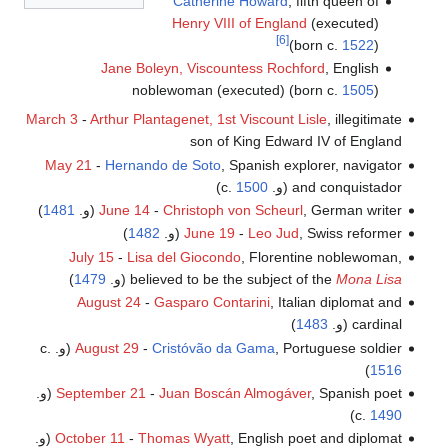
Catherine Howard
, fifth queen of
Henry VIII of England
(executed)
[6]
(born c.
1522
)
Jane Boleyn, Viscountess Rochford
, English
noblewoman (executed) (born c.
1505
)
March 3
-
Arthur Plantagenet, 1st Viscount Lisle
, illegitimate
son of King Edward IV of England
May 21
-
Hernando de Soto
, Spanish explorer, navigator
and conquistador (و. c.
1500
)
, German writer (و.
Christoph von Scheurl
-
June 14
1481
)
, Swiss reformer (و.
Leo Jud
-
June 19
1482
)
July 15
-
Lisa del Giocondo
, Florentine noblewoman,
Mona Lisa
believed to be the subject of the
(و.
1479
)
August 24
-
Gasparo Contarini
, Italian diplomat and
cardinal (و.
1483
)
, Portuguese soldier (و. c.
Cristóvão da Gama
-
August 29
)
1516
Juan Boscán Almogáver
-
September 21
, Spanish poet (و.
)
c.
1490
, English poet and diplomat (و.
Thomas Wyatt
-
October 11