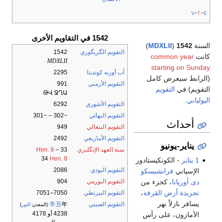
v
t
e
1542 في التقاويم الأخرى
السنة
1542
(
MDXLII
)
التقويم الگريگوري
1542
كانت
common year
MDXLII
starting on Sunday
آب أوربه كونديتا
2295
(الرابط سيعرض كامل
التقويم الأرمني
991
التقويم) في
التقويم
ԹՎ ՋՂԱ
اليولياني
.
التقويم الآشوري
6292
التقويم البهائي
−302 – −301
أحداث
التقويم البنغالي
949
التقويم الأمازيغي
2492
يناير-يونيو
سنة العهد الإنگليزي
33
–
Hen. 8
34
Hen. 8
1 يناير
- الكونكيستادور
التقويم البوذي
2086
الإسپاني
فرانشيسكو
دى أوريانا
، كجزء من
التقويم البورمي
904
تجريدة أرض القرفة
،
التقويم البيزنطي
7050–7051
يسافر نازلاً نهر
التقويم الصيني
年
辛丑
(المعدن
الثور
)
4238 أو 4178
الأمازون، على رأس