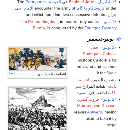
16 أبريل
-
4
-
Battle of Jarte
في
الحبشة
: The
Portuguese
under
كريستاڤاو دا گاما
encounter the army of
الإمام
أحمد
جران
، and inflict upon him two successive defeats.
19 مايو
- The
, in modern-day central
Prome Kingdom
.
Burma
, is conquered by the
Taungoo Dynasty
يونيو-ديسمبر
27 يونيو
-
Juan
Rodriguez Cabrillo
mistook California for
an island and claimed
.
it for
Spain
انتفاضة داكه، بالسويد.
منتصف الصيف،
انتفاضة
داتكه
، بقيادة المزارع
نيلز
داكه
/ اندلعت في
السويد
.
24 يوليو
-
حروب گلدرز
:
Maarten van Rossum
leaves
Antwerp
, having
failed to take it by
siege.