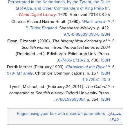
Perpetrated in the Netherlands, by the Tyrant, the Duke
of Alba, and Other Commanders of King Philip II"
.
.
World Digital Library
. 1620
. Retrieved
2013-08-25
Charles Richard Nairne Routh (1990).
Who's who in
^
Tudor England
. Shepheard-Walwyn. p. 422.
.
978-0-85683-093-8
ISBN
Ewan, Elizabeth (2006).
The biographical dictionary of
^
Scottish women : from the earliest times to 2004
(Reprinted. ed.). Edinburgh: Edinburgh Univ. Press.
.
0-7486-1713-2
p. 400.
ISBN
Derrik Mercer (February 1993).
Chronicle of the Royal
^
978-
Family
. Chronicle Communications. p. 157.
ISBN
.
1-872031-20-0
Lynch, Michael, ed. (February 24, 2011).
The Oxford
^
companion to Scottish history
. Oxford University Press.
.
9780199693054
p. 354.
ISBN
تصنيفان
:
Pages using year box with unknown parameters
1542