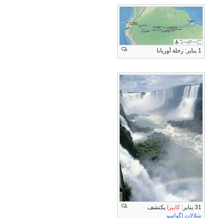
1 يناير: رحلة أوريانا
31 يناير:
كابيزا
يكتشف
شلالات إگواسو