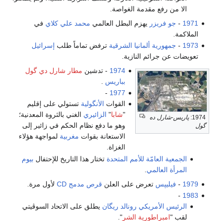
الا من رفع مقدمة الغواصة.
1971
-
جو فريزر
يهزم البطل العالمي
محمد علي كلاي
في
الملاكمة.
1973
-
جمهورية ألمانيا الشرقية
ترفض تماماً طلب
إسرائيل
تعويضات عن جرائم النازية.
1974
- تدشين
مطار شارل دي گول
بباريس
.
-
1977
القوات
الأنگولية
تستولي على إقليم
"
شابا
"
الزائيري
الغني بالثروة المعدنية؛
1974:
پاريس-شارل ده
وهو ما دفع نظام الحكم في زائير إلى
گول
الاستعانة بقوات
مغربية
لمواجهة هؤلاء
الغزاة.
الجمعية العامّة للأمم المتحدة
تختار هذا التاريخ للإحتفال
بيوم
المرأة العالمي
.
1979
-
فيليپس
تعرض على العلن
قرص مدمج CD
لأول مرة.
-
1983
الرئيس الأمريكي
رونالد ريگان
يطلق على الاتحاد السوڤيتي
لقب "
امبراطورية الشر
".