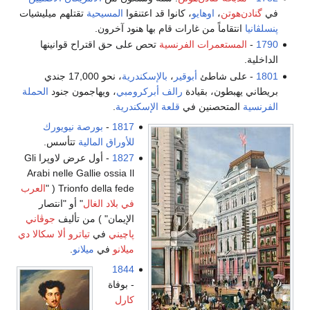
في
گنادن‌هوتن
،
اوهايو
، كانوا قد اعتنقوا
المسيحية
تقتلهم ميليشيات
پنسلڤانيا
انتقاماً من غارات قام بها هنود آخرون.
1790
-
المستعمرات الفرنسية
تحص على حق اقتراح قوانينها
الداخلية.
1801
- على شاطئ
أبوقير
،
بالإسكندرية
، نحو 17,000 جندي
بريطاني يهبطون، بقيادة
رالف أبركرومبي
، ويهاجمون جنود
الحملة
الفرنسية
المتحصنين في
قلعة الإسكندرية
.
1817
-
بورصة نيويورك
للأوراق المالية
تتأسس.
1827
- أول عرض لاوپرا Gli
Arabi nelle Gallie ossia Il
Trionfo della fede ( "
العرب
في بلاد الغال
" أو "انتصار
الإيمان" ) من تأليف
جوڤاني
پاچيني
في
تياترو ألا سكالا دي
ميلانو
في
ميلانو
.
1844
- بوفاة
كارل