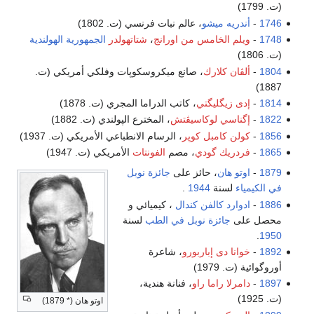
(ت. 1799)
1746
-
أندريه ميشو
، عالم نبات فرنسي (ت. 1802)
1748
-
ويلم الخامس من اورانج
،
شتاتهولدر
الجمهورية الهولندية
(ت. 1806)
1804
-
ألڤان كلارك
، صانع ميكروسكوپات وفلكي أمريكي (ت.
1887)
1814
-
إدى زيگليگتي
، كاتب الدراما المجري (ت. 1878)
1822
-
إگناسي لوكاسيڤتش
، المخترع الپولندي (ت. 1882)
1856
-
كولن كامبل كوپر
، الرسام الانطباعي الأمريكي (ت. 1937)
1865
-
فردريك گودي
، مصم
الفونتات
الأمريكي (ت. 1947)
1879
-
اوتو هان
، حائز على
جائزة نوبل
في الكيمياء
لسنة
1944
.
1886
-
ادوارد كالفن كندال
، كيميائي و
محصل على
جائزة نوبل في الطب
لسنة
.
1950
1892
-
خوانا دى إباربورو
، شاعرة
أوروگوائية (ت. 1979)
1897
-
دامرلا راما راو
، فنانة هندية،
(ت. 1925)
اوتو هان (* 1879)