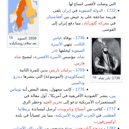
التي وصلت لأقصى اتساع لها.
1722
-
الدولة الصفوية
في
إيران
تلقى
هزيمة ساحقة على يد جيش من
أفغانستان
في
معركة گلون‌آباد
، مما دفع إيران إلى
الفوضى.
1736
- بوفاة
عباس
1658: السويد
بعد سلام روسكيلده
الثالث
، تنتهي
الأسرة
الصفوية
ليخلفها
نادر
شاه
، مؤسس
الأسرة الأفشرية
، ليصبح
شاه
فارس
.
1759
-
برلمان باريس
يدين للمرة الثانية
إنسيكلوپيدي
(الموسوعة) التي ينشرها
ديدرو
1736: نادر شاه
ودالمبير
.
1775
- كاتب مجهول، يعتقد البعض أنه
توماس
پين
، ينشر "العبودية الأفريقية في أمريكا"، أول مقالة في
المستعمرات الأمريكية تدعو إلى
تحرير العبيد
وحظر الرق.
1777
- كتائب من
آنسباخ وبايرويت
، تُرسل لمساندة
بريطانيا
العظمى
في
الحرب الثورية الأمريكية
، مما يثر عصياناً في بلدة
اوكسن‌فورت
.
1782
-
مذبحة گنادن‌هوتن
: ستة وتسعون من
الأمريكان الأصليين