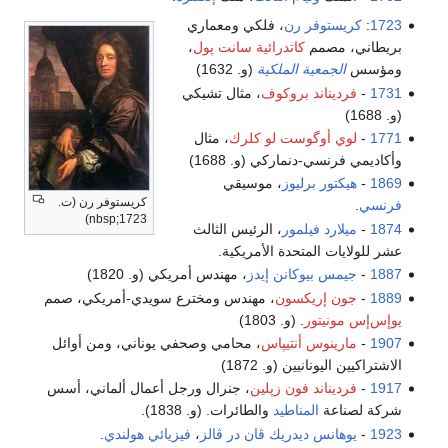
1723
:
كريستوفر رن
، فلكي ومعماري
بريطاني، مصمم
كاتدرائية سانت پول
،
ومؤسس
الجمعية الملكية
(و. 1632)
1731
-
فرديناند بروكوف
، مثال تشيكي
(و. 1688)
1771
-
لوي أوگوست لو كلرك
، مثال
وأكاديمي فرنسي-دنماركي (و. 1688)
1869
-
هيكتور برليوز
، موسيقي
كريستوفر رن (ت.
فرنسي
.
nbsp;1723)
1874
-
ميلارد فيلمور
، الرئيس الثالث
عشر للولايات المتحدة الأمريكية.
1887
-
جيمس بيوكانن إيدز
، مهندس أمريكي (و. 1820)
1889
-
جون إريكسون
، مهندس ومخترع سويدي-أمريكي، صمم
يوإس‌إس مونيتور
. (و. 1803)
1907
-
مارينوس أنتيپاس
، محامي وصحفي يوناني، ومن أوائل
الاشتراكيين اليونانيين (و. 1872)
1917
-
فرديناند فون زپلين
، جنرال ورجل أعمال ألماني، أسس
شركة لصناعة
المناطيد
والطائرات. (و. 1838).
1923
-
يوهانس ديدريك ڤان در ڤالز
،
فيزيائي
هولندي
.