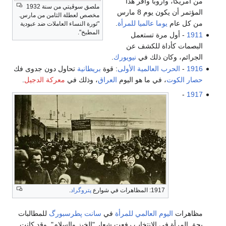
من أمريكا، وأروبا وأقر هذا
ملصق سوڤيتي من سنة 1932
المؤتمر أن يكون يوم 8 مارس
مخصص لعطلة الثامن من مارس.
من كل عام
يوما عالميا للمرأة
.
"ثورة النساء العاملات ضد عبودية
المطبخ".
1911
- أول مرة تستعمل
البصمات كأداة للكشف عن
الجرائم، وكان ذلك في
نيويورك
.
1916
-
الحرب العالمية الأولى
: قوة
بريطانية
تحاول دون جدوى فك
حصار الكوت
، في ما هو اليوم
العراق
، وذلك في
معركة الدجيل
.
-
1917
1917: المظاهرات في شوارع
پتروگراد
.
مظاهرات
اليوم العالمي للمرأة
في
سانت پطرسبورگ
للمطالبات
بحق المرأة في الانتخاب رفعت شعار "الخبز والسلام". وقد كانت