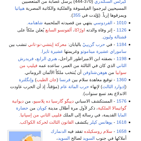
كيرلس السكندري
(370-444) يرسل عصابة من المتعصبين
المسيحيين ليرجموا الفيلسوفة والفلكية والكاتبة المصرية
هيپاتيا
ويمزقوها إرباً. (وُلِدت في
355
).
1010
-
الفردوسي
ينتهي من قصيدته الملحمية
شاهنامه
.
1126
- إثر وفاة والدته
اورّاكا
،
ألفونسو السابع
يُعلن ملكاً على
قشتالة وليون
.
1184
- في
حرب گن‌پـِيْ
باليابان:
معركة إيتشي-نو-تاني
تنشب بين
ساموراي
عشيرة ميناموتو
وغريمتها
عشيرة تايرا
.
1198
- بصفته ابن الامبراطور الراحل،
هنري الرابع
،
فريدرش
الثاني
الذي كان في الثالثة من العمر، ساعده عمه
فيليپ من
سوابيا
من
هوهن‌شتاوفن
أن يُنتخب ملكاً الألمان الروماني.
1360
- توقيع معاهدة سلام بين
فرنسا
(
جان الطيب
)
وإنگلترة
(
إدوارد الثالث
) لإنهاء
حرب المائة عام
(مؤقتاً، إذ أن الحرب عاودت
الاندلاع بعد تسع سنوات).
1576
- المستكشف الاسباني
دييگو گارسيا ده پلاسيو
، من
ديوانية
گواتيمالا الملكية
، ذكر لأول مرة أطلال مدينة
كوپان
من
حضارة
المايا
القديمة، في رسالة إلى الملك
فليپى الثاني من إسپانيا
.
1618
-
يوهانس كپلر
يكتشف
القانون الثالث لحركة الكواكب
.
1658
-
سلام روسكيلده
تفقد فيه
الدنمارك
أملاكها في جنوب
السويد
لصالح
السويد
،