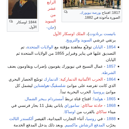
الرابع
عشر
1817: افتتاح
بورصة نيويورك
.
من
الصورة مأخوذة في 1882.
السويد
1844: اوسكار
(
جان-
الأول.
باتيست برنادوت
)،
الملك
اوسكار الأول
يرتقي عرشي
السويد والنرويج
.
1854
-
اليابان
توقـّع معاهدة مؤقتة مع
الولايات المتحدة
، تم
التصديق عليها في يناير وفبراير 1855 من الولايات المتحدة ثم
اليابان.
1857
- عمال النسيج في نيويورك يقومون بإضراب ويقاومون بعنف
الشرطة
.
1864
-
الحرب الألمانية الدنماركية
:
الدنمارك
توسّع الحصار البحري
الذي كانت تفرضه على موانئ
شلسڤيگ-هولشتاين
ليشمل كل
موانئ
پروسيا
. الحرب البحرية تبدأ.
1865
-
هولندا
: افتتاح قناة تربط
أمستردام
بـبحر الشمال
.
1868
-
حادثة ساكاي
:
ساموراي
ياباني يقتل 11 بحار فرنسي في
ميناء
ساكاي
بالقرب من
اوساكا
.
1888
- في
روسيا
، أثناء التجارب الميدانية، القيصر
ألكسندر الثالث
يجرّب
المدفع الرشاش
ماكسيم
. وبعد ذلك يدخل المدفع الخدمة