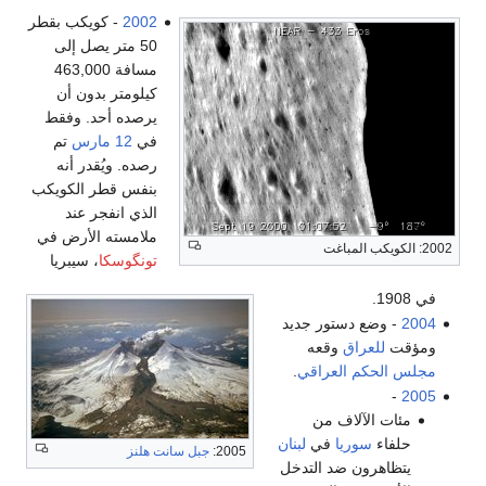
2002
- كويكب بقطر
50 متر يصل إلى
مسافة 463,000
كيلومتر بدون أن
يرصده أحد. وفقط
في
12 مارس
تم
رصده. ويُقدر أنه
بنفس قطر الكويكب
الذي انفجر عند
ملامسته الأرض في
2002: الكويكب المباغت
تونگوسكا
، سيبريا
في 1908.
2004
- وضع دستور جديد
ومؤقت
للعراق
وقعه
مجلس الحكم العراقي
.
-
2005
مئات الآلاف من
حلفاء
سوريا
في
لبنان
2005:
جبل سانت هلنز
يتظاهرون ضد التدخل