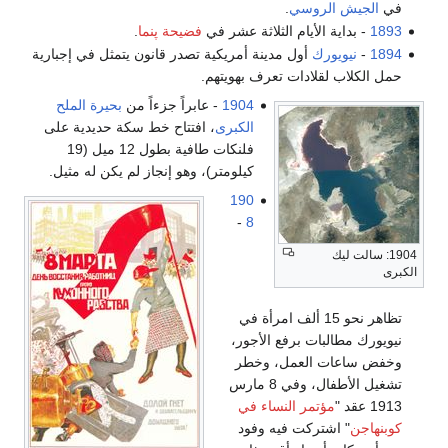
في
الجيش الروسي
.
1893
- بداية الأيام الثلاثة عشر في
فضيحة پنما
.
1894
-
نيويورك
أول مدينة أمريكية تصدر قانون يتمثل في إجبارية
حمل الكلاب لقلادات تعرف بهويتهم.
1904
- عابراً جزءاً من
بحيرة الملح
الكبرى
، افتتاح خط سكة حديدية على
فلنكات طافية بطول 12 ميل (19
كيلومتر)، وهو إنجاز لم يكن له مثيل.
190
-
8
1904: سالت ليك
الكبرى
تظاهر نحو 15 ألف امرأة في
نيويورك مطالبات برفع الأجور،
وخفض ساعات العمل، وخطر
تشغيل الأطفال، وفي 8 مارس
1913 عقد "
مؤتمر النساء في
كوبنهاجن
" اشتركت فيه وفود