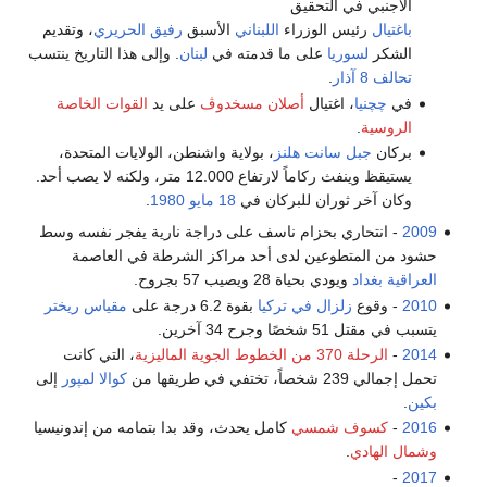
الأجنبي في التحقيق
باغتيال
رئيس الوزراء
اللبناني
الأسبق
رفيق الحريري
، وتقديم
الشكر
لسوريا
على ما قدمته في
لبنان
. وإلى هذا التاريخ ينتسب
تحالف 8 آذار
.
في
چچنيا
، اغتيال
أصلان مسخدوڤ
على يد
القوات الخاصة
الروسية
.
بركان
جبل سانت هلنز
، بولاية واشنطن، الولايات المتحدة،
يستيقظ وينفث ركاماً لارتفاع 12.000 متر، ولكنه لا يصب أحد.
وكان آخر ثوران للبركان في
18 مايو
1980
.
2009
- انتحاري بحزام ناسف على دراجة نارية يفجر نفسه وسط
حشود من المتطوعين لدى أحد مراكز الشرطة في العاصمة
العراقية
بغداد
ويودي بحياة 28 ويصيب 57 بجروح.
2010
- وقوع
زلزال في تركيا
بقوة 6.2 درجة على
مقياس ريختر
يتسبب في مقتل 51 شخصًا وجرح 34 آخرين.
2014
-
الرحلة 370 من الخطوط الجوية الماليزية
، التي كانت
تحمل إجمالي 239 شخصاً، تختفي في طريقها من
كوالا لمپور
إلى
بكين
.
2016
-
كسوف شمسي
كامل يحدث، وقد بدا بتمامه من إندونيسيا
وشمال الهادي
.
-
2017