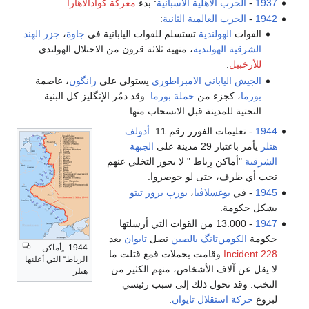
1937
-
الحرب الأهلية الاسبانية
: بدء
معركة گوادالاهارا
.
1942
-
الحرب العالمية الثانية
:
القوات
الهولندية
تستسلم للقوات اليابانية في
جاوة
،
جزر الهند
الشرقية الهولندية
، منهية ثلاثة قرون من الاحتلال الهولندي
للأرخبيل
.
الجيش الياباني الامبراطوري
يستولي على
رانگون
، عاصمة
بورما
، كجزء من
حملة بورما
. وقد دمّر الإنگليز كل البنية
التحتية للمدينة قبل الانسحاب منها.
1944
- تعليمات الفورر رقم 11:
أدولف
هتلر
يأمر باعتبار 29 مدينة على
الجبهة
الشرقية
"أماكن رِباط " لا يجوز التخلي عنهم
تحت أي ظرف، حتى لو حوصروا.
1945
- في
يوغسلاڤيا
،
يوزپ بروز تيتو
يشكل حكومة.
1947
- 13.000 من القوات التي أرسلتها
حكومة
الكومن‌تانگ
بالصين
تصل
تايوان
بعد
1944: „أماكن
228 Incident
وقامت بحملات قمع قتلت ما
الرباط“ التي أعلنها
لا يقل عن آلاف الأشخاص، منهم الكثير من
هتلر
النخب. وقد تحول ذلك إلى سبب رئيسي
لبزوغ
حركة استقلال تايوان
.