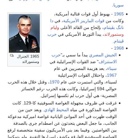
سوريا
.
1965
- بهبوط أول قوات قتالية أمريكية،
وكانت من
قوات المارينز الأمريكية
، في
دا
نانگ
بڤيتنام
، بإلحاج من القائد الأعلى
وليام
وستمورلاند
، يبدأ التورط الأمريكي في
حرب
ڤيتنام
.
-
1968
الجيش المصري
يبدأ ما سمي بـ"
حرب
1965: الجنرال
الاستنزاف
" ضد القوات الإسرائيلية في
وستمورلاند
سيناء
، بعد هزيمة المصريين في عام
1967
، واحتلال القوات الإسرائيلية
لسيناء، والتي استمرت حتى عام
1970
، وقتل خلال هذه الحرب
حوالي 594 إسرائيليا، وكانت هذه الحرب -رغم الخسائر
المصرية- هي أول حرب لم تكسبها إسرائيل.
غرقت في ظروف مجهولة الغواصة السوفيتية كا-129. كانت
الغواصة المذكورة في مياه
المحيط الهادي
. وبعد حين من
الوقت ظهرت في أحد الموانئ اليابانية غواصة اميركية مدعوكة
الجانب، ما جعل البعض يتحدثون عن اصطدام جرى بالصدفة
بين الغواصتين. وفيما بعد بنى الأمريكيون سفينة متخصصة لرفع
الغواصة السوفيتية الغارقة وكشف اسرارها التقنية. ولم يتمكنوا