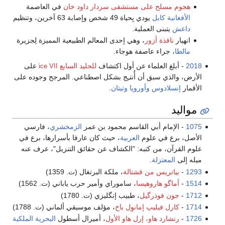
هجوم مسلح على مستشفى سردار داود خان
في العاصمة
الأفغانية
كابل
يودي بِحياة 49 شخص وإصابة 63 آخرين، وتنظيم
داعش
يتبنى العملية.
انهيار
نافذة أزور
، وهي إحدى المعالم الطبيعية المميزة لِجزيرة
مالطا
، جراء عاصفة هوجاء.
2018
- أبلغ العلماء عن أول اكتشاف
للجليد السابع
على
ice VII
الأرض، والذي سبق أن أُنتـِج بشكل اصطناعي. المرجح وجوده على
الأقمار
إنسلادوس
وأوروپا
وتيتان
.
مواليد
1075
- الإمام أبي القاسم محمود بن عمر
الزمخشري
، فارسي
الأصل، برع في علوم
العربية
، حيث كان عارفا بأسرارها، برع في
علوم القرآن، من كتبه: "الكشاف عن حقائق التنزيل"، عرف عنه
ميله إلى
المعتزلة
.
1293
-
بياتريس من قشتالة
، ملكة البرتغال (ت. 1359)
1514
-
أماگو هاروهيسا
، ساموراي وأمير حرب ياباني (ت. 1562)
1712
-
جون فوذرگيل
، طبيب إنگليزي (ت. 1780)
1714
-
كارل فيليپ إمانوِل باخ
، مؤلف موسيقي ألماني (ت. 1788)
1726
-
رنشارد هاو، إرل هاو الأول
، أميرال أسطول
البحرية الملكية