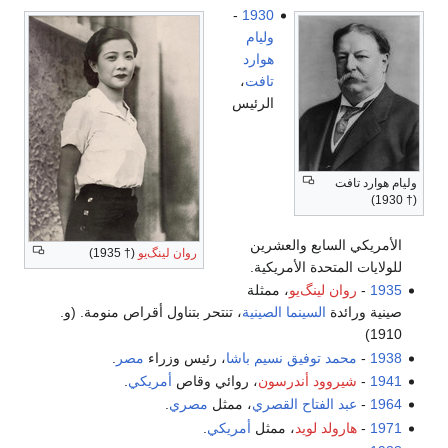
-
1930
وليام
هوارد
تافت
،
الرئيس
وليام هوارد تافت
(† 1930)
الأمريكي السابع والعشرين
روان لينگ‌يو
(† 1935)
للولايات المتحدة الأمريكية.
1935
-
روان لينگ‌يو
، ممثلة
صينية ورائدة
السينما الصينية
، تنتحر بتناول أقراص منومة. (و.
1910)
1938
-
محمد توفيق نسيم باشا
، رئيس وزراء
مصر
.
1941
-
شيروود أندرسون
، روائي وقاص
أمريكي
.
1964
-
عبد الفتاح القصري
، ممثل
مصري
.
1971
-
هارولد لويد
، ممثل
أمريكي
.