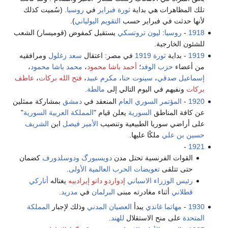
تلك المظاهرات هي بداية
ثورة فبراير
في
روسيا
. (سُميت كذلك
لأنها حدثت في فبراير حسب
التقويم اليولياني
).
1918
-
روسيا
:
ليون تروتسكي
يستقيل كمفوض (قوميسار) الشعب
للشئون الخارجية.
1919
- بداية
ثورة 1919
في مصر: اعتقال
سعد زغلول
ومرافقيه
من أعضاء
حزب الوفد
؛
أحمد باشا محمود
،
محمد باشا محمود
،
إسماعيل صدقي
،
سينوت حنا
،
مكرم عبيد
،
فتح الله بركات
،
عاطف
بركات
ونفيهم في اليوم التالي إلى
مالطة
.
1920
-
المؤتمر السوري العام
المنعقد في
دمشق
بمشاركة ممثلين
عن كافة المناطق
السورية
يعلن قيام "
المملكة العربية السورية
"
على أراضي سوريا الطبيعية وتنصيب
الأمير فيصل
ابن
الشريف
حسين بن علي
ملكًا عليها.
-
1921
القوات الفرنسية تحتل مدن
دويسبورگ
ودوسلدورف
كضمان
حتى تتلقى
تعويضات الحرب العالمية الأولى
.
رئيس الوزراء
الاسباني
إدواردو داتو إيرادييه
يغتاله
أناركي
قطلاني
أثناء مغادرته مبنى
البرلمان
في
مدريد
.
1930
-
مهاتما غاندي
يبدأ
العصيان المدني
وذلك لإجبار
المملكة
المتحدة
على منح الاستقلال
للهند
.