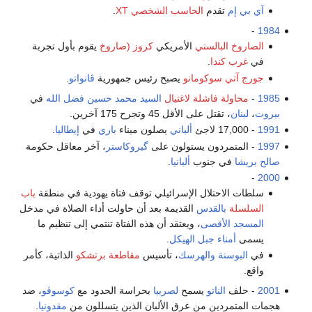
آي بي إم
تقدم
الحاسب الشخصي XT
.
-
1984
الصاروخ البالستي
الأمريكي
كروز (صاروخ
يقوم بأول تجربة
في
غرب كندا
.
جورج آتي سوكومانو
يصبح رئيس جمهورية
ڤانواتو
.
1985
-
محاولة فاشلة لاغتيال
السيد محمد حسين فضل الله
في
بيروت
،
لبنان
، تقتل على الأقل 45 وتجرح 175 آخرين.
1991
- 17,000 لاجئ
ألباني
يصلون ميناء
باري
في
إيطاليا
.
1997
- المتمردون يستولون على
گيروكاستر
، آخر معاقل حكومة
صالح بريشا
في جنوب
ألبانيا
.
-
2000
سلطات الاحتلال الإسرائيلي توقف فتاة يهودية في منطقة
باب
السلسلة
بالقدس
القديمة بعد أن حاولت أداء الصلاة في مدخل
المسجد الأقصى
، ويعتقد أن هذه الفتاة تنتمي إلى تنظيم ما
يسمى
أمناء جبل الهيكل
.
في
البوسنة والهرسك
، تأسيس
مقاطعة برتشكو
الذاتية، كأمر
واقع.
2001
- حلف
الناتو
يسمح
لصربيا
بحراسة الحدود مع
كوسوڤو
، ضد
هجمات المتمردين من عرق الألبان الذين يتسللون من
مقدونيا
.