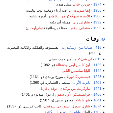
1974
-
فردين خان
، ممثل هندي
1985
-
إيڤا سونيت
، عارضة أزياء ومغنية پوپ پولندية
1986
-
الأميرة تسوگوكو من تاكامادو
، أميرة يابانية
1992
-
تشارلي راي
، ممثلة أمريكية
1993
-
ستفاني ديڤس
، ممثلة بريطانية (
هولي‌أوكس
)
وفيات
415
-
هيپاتيا من الإسكندرية
، الفيلسوفة والفلكية والكاتبة المصرية
(و. 355)
819
-
لي شي‌كداو
، أمير حرب صيني.
1126
-
اورّاكا من ليون وقشتالة
(و. 1082)
1144
-
الپاپا سلستين الثاني
.
1223
-
ڤينسنتي كادووبك
، مؤرخ پولندي (و. 1161)
1403
-
بايزيد الأول
، السلطان العثماني. (و. 1360)
1441
-
مارگريت من برگندي، دوقة باڤاريا
1466
-
فرانشيسكو الأول سفورزا
، دوق ميلانو (و. 1401)
1641
-
شو شياكه
، مغامر صيني (و. 1587)
1674
-
شارل سورل، سيور دى سوڤيني
، كاتب فرنسي (و. 1597)
1702
- الملك
وليام الثالث
، ملك
إنگلترة
.