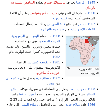
1949
-
فرنسا
تعترف
بـاستقلال ڤيتنام
بقيادة
المناهض للشيوعية
باو داي
.
1950
- المارشال السوڤيتي
كليمنت ڤوروشيلوڤ
يعلن أن الاتحاد
السوڤيتي أصبح لديه
قنبلة نووية
.
1957
-
مصر
تعيد فتح
قناة السويس
وذلك بعد إكمال إنسحاب
القوات الإسرائيلية
من
سيناء
وقطاع غزة
.
1958
- انضمام
اليمن
إلى
الجمهورية
العربية المتحدة
، وهي دولة اتحادية
ضمت مصر، وسوريا، واليمن، ولم تصمد
هذه الجمهورية كثيرا؛ حيث انهارت عام
.
1962
1961
-
الكونغو كينشاسا
: الزعماء
الكونغوليون يتفقون على الاتحاد برئاسة
1958: الجمهورية
جوزيف كاساڤوبو
.
العربية المتحدة
1962
-
قطاع غزة
يحصل على
حكم ذاتي
من
مصر
.
1963
-
حزب البعث
يصل إلى السلطة في سوريا، ويكلف
صلاح
البيطار
بتشكيل الوزارة الجديدة، بعدما أصبح
أمين الحافظ
رئيسا
للبلاد. وتولى البيطار الوزارة 4 مرات، حتى وقع انقلاب في 23-2-
1966
قاده
صلاح جديد
، وفر أمين الحافظ،
وصلاح البيطار
إلى خارج