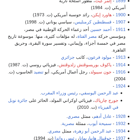
1899
-
إلمر كيث
، مطور أسلحة نارية
أمريكي (ت. 1984)
1900
-
هاورد إيكن
، رائد حوسبة أمريكي (ت. 1973)
1907
-
قسطنطين كرمنليس
، سياسي يوناني (ت. 1998)
1911
-
أحمد حسين
أحد زعماء الحركة الوطنية في مصر،
ومؤسس حركة
مصر الفتاة
، له مؤلفات كثيرة، منها: موسوعة تاريخ
مصر في خمسة أجزاء، وإيماني، وتفسير سورة البقرة، وحريق
القاهرة.
1913
-
مولود فرعون
، كاتب
جزائري
1914
-
ياكوڤ بوريسوڤتش زلدوڤتش
، فيزيائي روسي (ت. 1987)
1916
-
جون سيبولد
، رجل أعمال أمريكي، أبو
تنضيد
الحاسوب (ت.
2004)
-
1924
عبد الرحمن اليوسفي
،
رئيس وزراء المغرب
.
جورج چارپاك
، فيزيائي اوكراني المولد، الحائز على
جائزة نوبل
في الفيزياء
(ت. 2010)
1928
-
عادل أدهم
، ممثل
مصري
.
1932
-
سميحة أيوب
، ممثلة
مصرية
.
1934
-
عبد الرحمن أبو زهرة
، ممثل
مصري
.
1937
-
جوڤينال هابياريمانا
،
رئيس رواندا
(ت. 1994)