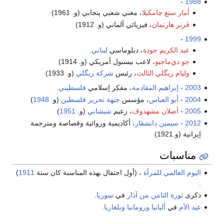
-
1988
أمار سنغ چامكيلا
، مغني شعبي پنجابي (و. 1961)
ڤرنر هارتمان
، فيزيائي ألماني (و. 1912)
-
1999
عبد الكريم جودة
، دبلوماسي
لبناني
.
جو دي‌ماجيو
، لاعب بيسبول أمريكي (و. 1914)
وليام ريگلي الثالث
، رئيس
شركة ريگلي
(و. 1933)
2003
-
إبراهيم المقادمة
، مفكر إسلامي
فلسطيني
.
2004
-
أبو العباس
، مؤسس
جبهة تحرير فلسطين
(و.
1948
)
2005
-
أصلان مشهدوڤ
، زعيم
شيشاني
(و.
1951
)
2012
-
سيمين دانشڤار
، أكاديمية وروائية وقصاصة ومترجمة
إيرانية (و.1921)
مناسبات
اليوم العالمي للمرأة
، (أول احتفال بهذه المناسبة كان سنة
1911
)
.
ذكرى
ثورة الثامن من آذار
في
سوريا
.
عيد الأم
في
ألبانيا
ورومانيا
وبلغاريا
.