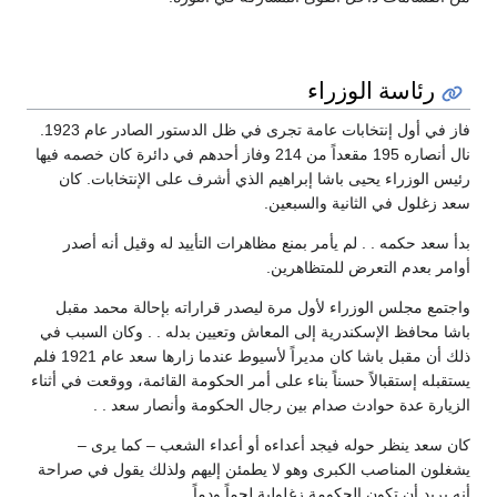
رئاسة الوزراء
فاز في أول إنتخابات عامة تجرى في ظل الدستور الصادر عام 1923.
نال أنصاره 195 مقعداً من 214 وفاز أحدهم في دائرة كان خصمه فيها
رئيس الوزراء يحيى باشا إبراهيم الذي أشرف على الإنتخابات. كان
سعد زغلول في الثانية والسبعين.
بدأ سعد حكمه . . لم يأمر بمنع مظاهرات التأييد له وقيل أنه أصدر
أوامر بعدم التعرض للمتظاهرين.
واجتمع مجلس الوزراء لأول مرة ليصدر قراراته بإحالة محمد مقبل
باشا محافظ الإسكندرية إلى المعاش وتعيين بدله . . وكان السبب في
ذلك أن مقبل باشا كان مديراً لأسيوط عندما زارها سعد عام 1921 فلم
يستقبله إستقبالاً حسناً بناء على أمر الحكومة القائمة، ووقعت في أثناء
الزيارة عدة حوادث صدام بين رجال الحكومة وأنصار سعد . .
كان سعد ينظر حوله فيجد أعداءه أو أعداء الشعب – كما يرى –
يشغلون المناصب الكبرى وهو لا يطمئن إليهم ولذلك يقول في صراحة
أنه يريد أن تكون الحكومة زغلولية لحماً ودماً.