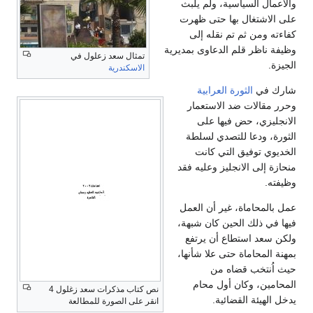
والأعمال السياسية، ولم يلبث
على الاشتغال بها حتى ظهرت
كفاءته ومن ثم تم نقله إلى
وظيفة ناظر قلم الدعاوى بمديرية
تمثال سعد زعلول في
الجيزة.
الاسكندرية
شارك في
الثورة العرابية
وحرر مقالات ضد الاستعمار
الانجليزي، حض فيها على
الثورة، ودعا للتصدي لسلطة
الخديوي توفيق التي كانت
منحازة إلى الانجليز وعليه فقد
وظيفته.
عمل بالمحاماة، غير أن العمل
فيها في ذلك الحين كان شبهة،
ولكن سعد استطاع أن يرتفع
بمهنة المحاماة حتى علا شأنها،
حيث اُنتخب قضاه من
المحامين، وكان أول محام
نص كتاب مذكرات سعد زغلول 4
يدخل الهيئة القضائية.
انقر على الصورة للمطالعة