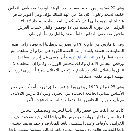
وفي 26 سبتمبر من العام نفسه، أيدت الهيئة الوفدية مصطفي النحاس
خليفة لسعد زغلول، كان هذا في عهد الملك فؤاد، وفي أكتوبر سافر
عبدالخالق ثروت إلي لندن لاستكمال المفاوضات، ثم عاد لافتتاح
البرلمان في دورته الجديدة في 17 نوفمبر، وألقي خطاب العرش
واختير مصطفي النحاس خلفاً لسعد زغلول رئيساً للبرلمان.
وفي ٤ مارس من عام ١٩٢٨م، تصورت بريطانيا أنه بوفاة راعي هذه
المفاوضات «سعد باشا» زالت العقبة الكؤود في إبرام أي معاهدة مع
مصر، فطلبوا من
عبد الخالق ثروت
أن يمضي في إبرام المعاهدة،
ورفض النحاس الاتفاق وكذلك مجلس الوزراء، وقالوا إن المعاهدة لا
تتفق واستقلال البلاد وسياستها، وتجعل الاحتلال شرعياً.. ورأي ثروت أن
مهمته انتهت فقدم استقالته.
وفي 28 فبراير 1928م وفي وزارة عبد الخالق ثروت أيضاً، وضع حجر
الأساس لمباني الجامعة الجديدة في الجيزة، وفي 17 مارس 1928م،
تم تأليف وزارة النحاس باشا بعدما عهد له الملك فؤاد بالأمر.
كانت قد تألفت من جعفر والي باشا للحربية ومصطفي النحاس
للرئاسة والداخلية وواصف بطرس غالي باشا للخارجية ومحمد نجيب
الغرابلي للأوقاف وعلي الشمسي باشا للمعارف وأحمد محمد خشبة
باشا للحقانية «العدل» ومحمد محمود باشا للمالية ومحمد صفوت باشا