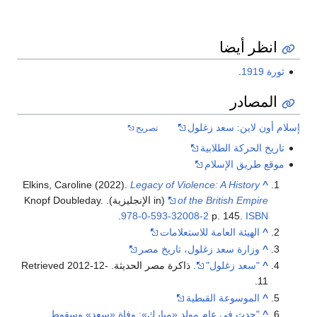
انظر أيضا
ثورة 1919
.
المصادر
إسلام أون لاين: سعد زغلول
تصريح
تاريخ الحركة الطلابية
موقع طريق الإسلام
Elkins, Caroline (2022).
Legacy of Violence: A History
^
of the British Empire
(in الإنجليزية). Knopf Doubleday.
.
978-0-593-32008-2
p. 145.
ISBN
^
الهيئة العامة للاستعلامات
^
وزارة سعد زغلول، تاريخ مصر
^
"سعد زغلول"
. ذاكرة مصر الحديثة
. Retrieved
2012-12-
.
11
^
الموسوعة القبطية
^
"حدث في عام مولد «مبارك»: وفاة «سعد» وسقوط