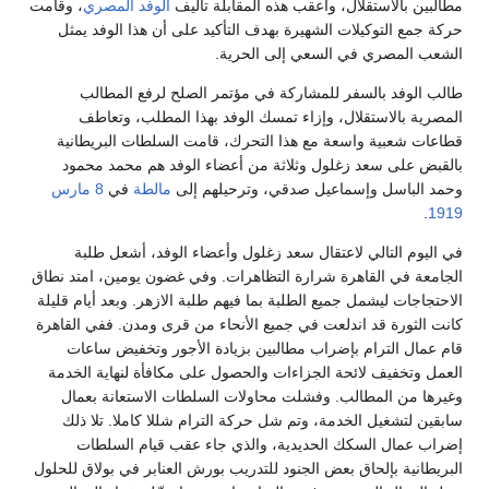
مطالبين بالاستقلال، وأعقب هذه المقابلة تأليف
الوفد المصري
، وقامت
حركة جمع التوكيلات الشهيرة بهدف التأكيد على أن هذا الوفد يمثل
الشعب المصري في السعي إلى الحرية.
طالب الوفد بالسفر للمشاركة في مؤتمر الصلح لرفع المطالب
المصرية بالاستقلال، وإزاء تمسك الوفد بهذا المطلب، وتعاطف
قطاعات شعبية واسعة مع هذا التحرك، قامت السلطات البريطانية
بالقبض على سعد زغلول وثلاثة من أعضاء الوفد هم محمد محمود
وحمد الباسل وإسماعيل صدقي، وترحيلهم إلى
مالطة
في
8 مارس
.
1919
في اليوم التالي لاعتقال سعد زغلول وأعضاء الوفد، أشعل طلبة
الجامعة في القاهرة شرارة التظاهرات. وفي غضون يومين، امتد نطاق
الاحتجاجات ليشمل جميع الطلبة بما فيهم طلبة الازهر. وبعد أيام قليلة
كانت الثورة قد اندلعت في جميع الأنحاء من قرى ومدن. ففي القاهرة
قام عمال الترام بإضراب مطالبين بزيادة الأجور وتخفيض ساعات
العمل وتخفيف لائحة الجزاءات والحصول على مكافأة لنهاية الخدمة
وغيرها من المطالب. وفشلت محاولات السلطات الاستعانة بعمال
سابقين لتشغيل الخدمة، وتم شل حركة الترام شللا كاملا. تلا ذلك
إضراب عمال السكك الحديدية، والذي جاء عقب قيام السلطات
البريطانية بإلحاق بعض الجنود للتدريب بورش العنابر في بولاق للحلول