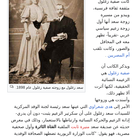
كانت صفية زغلول
مثقفة ثقافة فرنسية،
ويبدو من مسيرة
زوجة سعد أنها أول
زوجة زعيم سياسي
عربي -تقريباً- تظهر
معه في المحافل
والصور، وكانت تلقب
أم المصريين
.
ويذكر الكاتب أن
صفية زغلول
هي
الزعيمة النسائية
الحقيقية، لكنها آثرت
سعد زغلول مع زوجته صفية زغلول عام 1898.
ألا تظهر ذلك،
وأسندت هي وزوجها
الأمر إلى
هدى شعراوي
التي عينها سعد رئيسة لجنة الوفد المركزية
للسيدات سعد زغلول على أن سكرتير الزعيم يثبت- دون أن يدري-
إدانة الزعيم والحركة النسائية وارتباطها بالاستعمار، وذلك في معرض
حديثه عن صديقة سعد
منيرة ثابت
الملقبة
الفتاة الثائرة
وأول صحفية
مصرية، فهو يقول: "كانت الوزارة الزيورية تضطهد الصحافة الوفدية