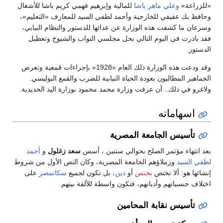
«للزراعة»
وعلي ماهر باشا
للمالية وإبرهيم فهمي كريم باشا للأشغال
وحافظ بك عفيفي للخارجية وأحمد لطفي السيد للمعارف «التعليم»،
وسرعان ما كشفت هذه الوزارة عن عدائها للدستور والنظام النيابي،
فقد بادرت في اليوم التالي بحل مجلسي النواب والشيوخ وتعطيل
الدستور.
وقد ودعت هذه الوزارة ذلك العام «1928» بإجراءات قمعية وتعرض
الجماهير المطالبون بعودة الحياة النيابية للضرب والقمع البوليسي.
ولاغرو في ذلك.. أن عرفت وزارة محمد محمود بوزارة اليد الحديدية.
اسهاماته
تأسيس الجامعة المصرية
بعد انتهاء مؤتمر الصلح بحوالي سنتين ، أسس
سعد زغلول
و
أحمد
لطفي السيد
وزملاؤهم الجامعة المصرية، وكان النص الأول من شروط
إنشائها هو: ألا تختص
بجنس
أو
دين
، بل تكون لجميع
سكانمصر
على
اختلاف جنسياتهم وأديانهم، فتكون واسطة للألفة بينهم.
تأسيس نقابة المحامين