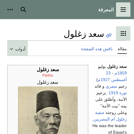
المعرفة
القائمة الرئيسية
بحث
أدوات
سعد زغلول
تبديل عرض جدول المحتويات
مقالة
ناقش هذه الصفحة
أدوات
سعد زغلول
يوليو
سعد زغلول
1859م
-
23
Pasha
أغسطس
1927م
)
سعد زغلول
زعيم
مصري
و قائد
ثورة 1919
. بزعيم
الأمة، وأطلق على
بيته "بيت الأمة"
وعلى زوجته
صفية
زغلول
أم المصريين
.
He was the leader
of Egypt's