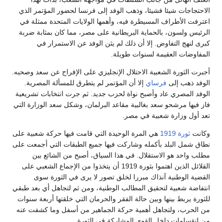
الاحتجاجات شيئا فشيئا، وذهب الوفد إلى فرنسا لحضور المؤتمر الذي
اعترفت الأطراف المسيطرة فيه، وأهمها الولايات المتحدة ممثلة في
الرئيس ولسون، بالحماية البريطانية على مصر، مما كان بمثابة ضربة
كبرى لنهج التفاوض. إلا أن ذلك لم يثن الوفد عن الاستمرار في
المفاوضات العقيمة لسنوات طويلة.
أجبرت الثورة الشعبية الاحتلال الإنجليزي على الإفراج عن سعد وصحبه.
الوفد ذهب إلى
فرساي
إلا أن المؤتمر لم يتطرق للمسألة المصرية.
الوفد المصري عاد وأصبح نواة لحزب جديد. ثم جرت انتخابات تشريعية
فاز فيها مرشحو سعد بغالبية مقاعد البرلمان، وشكل سعد الوزارة التي
تعد أول وزارة شعبية في مصر.
وكانت
ثورة 1919
هي المرة الوحيدة التي قامت فيها حركة شعبية على
نطاق شمل البلد بأكمله وشاركت فيها جميع الطبقات التي أجمعت على
مطلب واحد هو الاستقلال. في هذا السياق، أصبح من الشائع بين
القلائل الذين اهتموا بثورة 1919 أن يتخذوا من الإجماع الشعبي على
القضية الوطنية آنذاك مبررا لخلق تصور لا يرى في الثورة سوى
انتفاضة شعبية لتحقيق المطالب الوطنية، ومن ثم لتجاهل أي بعد طبقي
للثورة يربط بينها وبين حالة الفقر والحرمان التي خلقتها أربعة سنوات
من الحرب، ولتجاهل أهمية حركة الجماهير من أسفل وما كشفت عنه
من انقسامات داخل القوى المشاركة في الثورة.