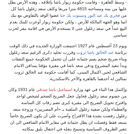
- وسط القاهرة - وقامت حكومة زيوار باشا بإغلاقه ، وهذه الأرض يطل
عليها من بيته ومساحته 4815 مترا مربعا وكلف سعد زغلول باشا كل
من
فخري بك عبد النور
وسينوت بك حنا
عضوا الوفد بالتفاوض مع بنك
اثينا وهو الجهة المالكة للأرض ، ولكن حكومة زيوار أوعزت للبنك بعدم
البيع عنداً في سعد زغلول حتى لا يستخدم الأرض في اقامة مقر لحزب
سياسي.
ويوم 23 أغسطس عام 1927 اجتمعت الوزارة الجديدة في ذلك الوقت
برئاسة
عبد الخالق باشا ثروت
وقررت تخليد ذكرى الزعيم سعد زغلول
وبناء ضريح ضخم يضم جثمانه على أن تتحمل الحكومة جميع النفقات
وبدأ تنفيذ المشروع ودفن سعد باشا في مقبرة مؤقتا بمدافن الامام
الشافعي لحين اكتمال المبنى، كما أقامت حكومة عبد الخالق ثروت
تمثالين له أحدهما بالقاهرة والآخر بالاسكندرية.
وإكتمل هذا البناء في عهد وزارة
اسماعيل باشا صدقي
عام 1931 وكان
من خصوم سعد زغلول فحاول جعل الضريح الضخم لشخص لواحد
واقترح تحويل الضريح الى مقبرة كبرى تضم رفات كل الساسة
والعظماء ولكن صفية زغلول الملقبة بـ «أم المصريين» وزوجة سعد
زغلول رفضت بشدة هذا الاقتراح وأصرت على أن يكون الضريح خاصاً
بسعد فقط وفضلت ان يظل جثمانه في مقابر الامام الشافعي الى ان
تتغير الظروف السياسية وتسمح بنقله في احتفال يليق بمكانته