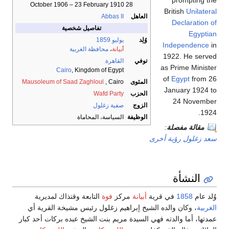
prompting the
28 October 1906 – 23 February 1910
British
Unilateral
العاهل
Abbas II
Declaration of
تفاصيل شخصية
Egyptian
وُلِد
يوليو
1859
Independence
in
أبيانة
،
محافظة الغربية
1922. He served
توفي
القاهرة
as Prime Minister
Cairo
, Kingdom of Egypt
of
Egypt
from 26
المثوى
, Cairo
Mausoleum of Saad Zaghloul
January 1924 to
الحزب
Wafd Party
24 November
الزوج
صفية زغلول
1924.
الوظيفة
السياسة، المحاماة
مقالة مفصلة
:
سعد زغلول رؤية أخرى
النشأة
وُلد عام
1858
في قرية
أبيانة
مركز
فوة
التابعة وقتذاك لمديرية
الغربية
، وكان والده الشيخ إبراهيم زغلول رئيس مشيخة القرية أي
عمدتها، أما والدته فهي السيدة مريم بنت الشيخ عبده بركات أحد كبار