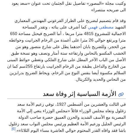
وكتبت مجلة «المصور» تفاصيل نقل الجثمان تحت عنوان «سعد يعود
الى ضريحه منتصرا»
وقد قام بتصميم لبضريح على الطراز الفرعوني المهندس المعماري
الشهيد
مصطفى فهمي
كما أشرف على بنائه ، وتقدر المساحة
الاجمالية للمشروع 4815 مترا مربعا ، أما الضريح فيحتل مساحة 650
مترا ويرتفع حوالي 26 مترا على أعمدة من الرخام الجرانيت وحوائطه
من الحجر، وللضريح بابان أحدهما يطل على شارع منصور وهو من
الخشب المكسو بالنحاس وارتفاعه ستة أمتار ونصف وهو نسخة طبق
الأصل من الباب الآخر المطل على شارع الفلكي وتغطي حوائط المبنى
من الخارج والداخل بطبقة من الرخام الجرانيت بارتفاع 255سم كما ان
السلالم مكسوة أيضا بنفس النوع من الرخام، ويحاط الضريح بدرابزين
من النحاس والحديد والكريتال.
الأزمة السياسية إثر وفاة سعد
في الثالث والعشرين من أغسطس 1927، توفي زعيم الأمة سعد
زغلول ونعاه مجلس الوزراء قائلاً «مجلس الوزراء ينعي إلي الأمة
المصرية مع الأسف الشديد والحزن العميق حضرة صاحب الدولة
الرئيس الجليل وزعيم الأمة العظيم ورئيس مجلس النواب سعد زغلول
[6]
باشا فقد وافاه القدر المحتوم حوالي العاشرة مساء اليوم الثلاثاء».