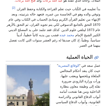
الملاك، وخاله الذي كفله هو
عبد الله بركات
والد
فتح الله بركات
.
[2]
بدأ تعليمه في الكُتاب حيث تعلم القراءة والكتابة وحفظ القران.
وتوفي والده وهو في الخامسة من عمره، فتعهد خاله بترتبيته، وبعد
الإنتهاء من تعليم القرآن الكريم ومبادئ الحساب في الكتاب وفي عام
1870 التحق بالجامع الدسوقي لكي يتم تجويد القران، ثم التحق بالأزهر
عام 1873 ليتلقي علوم الدين. كذلك فقد تتلمذ على يد المصلح الديني
الكبير الشيخ الإمام
محمد عبده
فشب بين يديه كاتباً خطيباً، أديباً
سياسياً، وطنياً، إذ كان صديقا له رغم العشر سنوات التي كانت تفصل
بينهما في العمر.
الحياة العملية
عمل سعد في "
الوقائع المصرية
"
حيث كان ينقد أحكام المجالس
الملغاة ويلخصها ويعقب عليها،
ورأت وزارة البارودي ضرورة
نقله إلى وظيفة معاون بنظارة
الداخلية ومن هنا تفتحت أمامه
أبواب الدفاع القانوني والدراسة
القانونية، وأبواب الدفاع السياسي