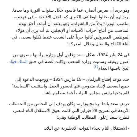
وهو يريد أن يعرض أنصاره عما قاسوه خلال سنوات الثورة وما بعدها.
يريد لهم أن يحتلوا الوظائف الكبرى كما احتل الأفندية – في عهده –
مناصب الوزراة بدلاً من الباشوات، وهو يعتقد أن أتباعه أحق بهذه
المناصب من أتباع أحزاب الأقليات أو الإنجليز، ثم أنه يرى أن هؤلاء
الموظفين المعزولين كانوا حزباً على الشعب عندما نكلوا بسعد. . في
أثناء الكفاح والنضال وخلال المعركة!
في 24 يناير 1924، شكل سعد زغلول أول وزارة يرأسها مصري من
أصول ريفية، وسميت وزارة الشعب. وكانت غصة في حلق
الملك فؤاد
[3]
الذي ناصبها العداء.
حدد موعد إفتتاح البرلمان – 15 مارس 1924 – ووجهت الدعوة إلى
جميع الصحف لإيفاد مندوبين عنها لحضور الحفل واستثنيت "السياسة"
فلم يدعها رئيس مجلس النواب أحمد مظلوم باشا.
عرض سعد باشا برنامج وزارته وكان يهدف إلي التخلص من التحفظات
الأربعة في تصريح 28 فبراير التي كانت تعوق الاستقلال التام لمصر،
فطرح سعد زغلول المطالب الوطنية وهي:
- الاستقلال التام بجلاء القوات الانجليزية عن البلاد.