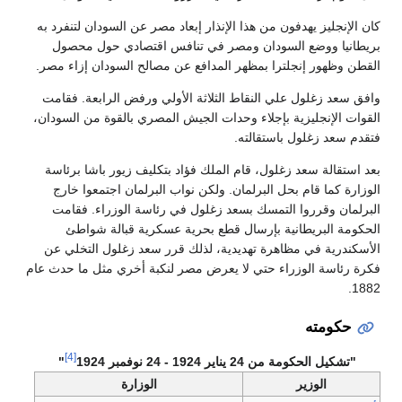
كان الإنجليز يهدفون من هذا الإنذار إبعاد مصر عن السودان لتنفرد به
بريطانيا ووضع السودان ومصر في تنافس اقتصادي حول محصول
القطن وظهور إنجلترا بمظهر المدافع عن مصالح السودان إزاء مصر.
وافق سعد زغلول علي النقاط الثلاثة الأولي ورفض الرابعة. فقامت
القوات الإنجليزية بإجلاء وحدات الجيش المصري بالقوة من السودان،
فتقدم سعد زغلول باستقالته.
بعد استقالة سعد زغلول، قام الملك فؤاد بتكليف زيور باشا برئاسة
الوزارة كما قام بحل البرلمان. ولكن نواب البرلمان اجتمعوا خارج
البرلمان وقرروا التمسك بسعد زغلول في رئاسة الوزراء. فقامت
الحكومة البريطانية بإرسال قطع بحرية عسكرية قبالة شواطئ
الأسكندرية في مظاهرة تهديدية، لذلك قرر سعد زغلول التخلي عن
فكرة رئاسة الوزراء حتي لا يعرض مصر لنكبة أخري مثل ما حدث عام
1882.
حكومته
[4]
"تشكيل الحكومة من 24 يناير 1924 - 24 نوفمبر 1924
"
الوزير
الوزارة