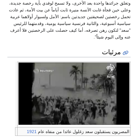
وتغلق جرائدها واحدة بعد الأخرى، ولا تسمح لوفدي بأية رخصة جديدة،
وعلى حين فجأة غابت الآنسة منيرة ثابت أياماً عن بيت الأمة، ثم عادت
تحمل رخصتين لصحيفتين جديدتين باسم: الأمل ولسبوار أولاهما عربية
سياسية أسبوعية، والثانية فرنسية سياسية يومية، وقدمتهما للرئيس
"سعد" لتكون رهن تصرفه، أما كيف حصلت على الرخصتين فلا أعرف
عنه وإلى اليوم شيئاً".
مرئيات
المصريون يستقبلون سعد زغلول عائدا من منفاه عام
1921