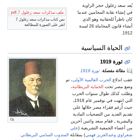
يُعد سعد زغلول حجر الزاوية
في إنشاء نقابة المحامين عندما
ملف:مذكرات سعد زغلول 7,pdf
كان ناظراً للحقانية وهو الذي
نص كتاب مذكرات سعد زغلول 7
انقر على الصورة للمطالعة
أنشاء قانون المحاماة 26 لسنة
1912.
الحياة السياسية
ثورة 1919
مقالة مفصلة
:
ثورة 1919
عقب اندلاع
الحرب العالمية الأولى
، تم
وضع مصر تحت
الحماية البريطانية
،
وظلت كذلك طوال سنوات الحرب
التي انتهت في نوفمبر عام 1918ـ
حيث أُرغم فقراء مصر خلالها على
تقديم العديد من التضحيات المادية
والبشرية ـ فقام سعد واثنين آخرين
من أعضاء الجمعية التشريعية (
علي
شعراوي
وعبدالعزيز فهمي
) بمقابلة
المندوب السامي البريطاني