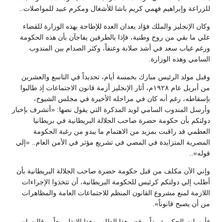
للزراعة وإبراهيم فهمي كريم باشا للأشغال ومكرم عبيد للمواصلات..
وكان الإنجليز والملك فؤاد يعدان العدة للإطاحة بهذه الوزارة للقضاء
علي ما بقي من روح وطنية، فإذا بالطرفين يفاجآن بأن هذه الحكومة
ورغم غياب سعد في أشد صلابة وعنفاً، وكثر الصدام بين المندوب
السامي وهذه الوزارة.
وقبل مولد الرئيس مبارك بخمسة أيام، تحديداً في التاسع والعشرين
من أبريل عام ١٩٢٨م، أثار الإنجليز أزمة قانون الاجتماعات إذ طالبوا
بإسقاطه، رغم أنه كان في مراحله الأخيرة في مجلس الشيوخ،
وأرسل المندوب السامي لويد المذكرة التي يقول نصها: «أتشرف بإخبار
دولتكم بأن حكومة حضرة صاحب الجلالة البريطانية في بريطانيا
العظمي قد راقبت بمزيد من الاهتمام ما يبدو من رغبة الحكومة
المصرية المتزايدة في المضي في تشريع مؤثر في الأمن العام.. «إلي
قوله»..
وإني الآن مكلف من قبل حكومة حضرة صاحب الجلالة البريطانية بأن
أطلب إلي دولتكم كرئيس للحكومة البريطانية، أن تتخذوا الإجراءات
اللازمة لمنع مشروع القانون المنظم للاجتماعات العامة والمظاهرات
من أن يصبح قانوناً».
فأرسلت الحكومة رداً برفض هذا الطلب وهذا الإنذار معاً.. وقالت إن