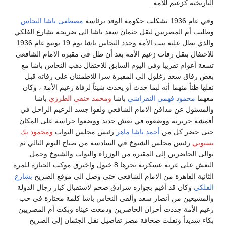
التاريخية كزعيم للأمة.
وفي عام 1936 تشكلت حكومة الوفد برئاسة
مصطفى باشا النحاس
وطلبت أم المصريين لنقل جثمان سعد باشا الى ضريحه بشارع الفلكي
والذي يطل عليه بيت الأمة وحدد النحاس باشا يوم 19 يونيو عام 1936
للاحتفال بنقل رفات زعيم الأمة بعد أن ظل في مقبرة الامام الشافعي
تسعة أعوام تقريبا وفي اليوم السابق للاحتفال ذهب النحاس باشا مع
بعض رفاق سعد زغلول الى المقبرة سرا للاطمئنان على رفاته قبل
نقلها ظناً منهما أنه لبما حدث أو يحدث شيئاً لرفاة زعيم الأمة ، وكان
معهما
محمود فهمي النقراشي
باشا
ومحمد حنفي الطرزي
باشا
والمسئول عن مدافن الامام الشافعي ولفوا جسد الزعيم الراحل في
أقمشة حريرية ووضعوه في نعش جديد ووضعوا حراسة على المكان
حتى حضر كل من
أحمد باشا ماهر
رئيس مجلس النواب
ومحمود بك
بسيوني
رئيس مجلس الشيوخ في السادسة من صباح اليوم التالي ثم
توالى الحاضرين إلى المقبرة من الوزراء والنواب والشيوخ وحمل
النعش على عربة عسكرية تجرها 8 خيول واخترق موكب الجنازة للمرة
الثانية القاهرة من الامام الشافعي حتى وصل الى موقع الضريح
بشارع
الفلكي
وكان قد أقيم بجواره سرادق ضخم لاستقبال كبار رجال الدولة
والمشيعين من أنصار سعد وألقى النحاس باشا كلمة مختارة في حب
زعيم الأمة جددت أحزان الحاضرين ودمعت عيناه وبكت أم المصريين
بكاء شديداً ونقلت صحافة مصر تفاصيل نقل الجثمان إلى الضريح