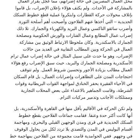
محل العمال المصريين في حالة إضرابهم، مما عجّل بقرار العمال
بالمشاركة في الأحداث. ولم يكتف هؤلاء بإعلان الإضراب، بل قاموا
بإتلاف محولات حركة القطارات وابتكروا عملية قطع خطوط السكك
الحديدية – التي أخذها عنهم الفلاحون وأصبحت أهم أسلحة الثورة.
وأضرب سائقو التاكسي وعمال البريد والكهرباء والجمارك. تلا ذلك
إضراب عمال المطابع وعمال الفنارات والورش الحكومية ومصلحة
الجمارك بالاسكندرية. وكان ملحوظا الارتباط الوثيق بين مشاركة
العمال في الحركة وبين المطالب النقابية في العديد من حالات
الإضراب، وهو ما حدث على سبيل المثال في حالة إضراب عمال ترام
الأسكندرية ومصلحة الجمارك والبريد، حيث سبق الإضراب رفع هؤلاء
العمال مطالب بزيادة الأجور وتحسين شروط العمل. ولم تتوقف
احتجاجات المدن على التظاهرات وإضرابات العمال، بل قام السكان
في الأحياء الفقيرة بحفر الخنادق لمواجهة القوات البريطانية وقوات
الشرطة، وقامت الجماهير بالاعتداء على بعض المحلات التجارية
وممتلكات الأجانب وتدمير مركبات الترام.
ولم تكن الحركة في الأقاليم بأقل منها في القاهرة والأسكندرية، بل
أنها كانت أكثر حدة وعنفا. فقامت جماعات الفلاحين بقطع خطوط
السكك الحديدية في قرى ومدن الوجهين القبلي والبحري، ومهاجمة
أقسام البوليس في المدن والتصدي بلا تردد لكل من يحاول الوقوف
في وجههم. ففي الحوامدية قامت مجموعة من الفلاحين بمهاجمة خط