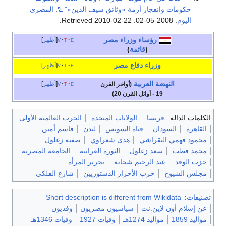
حكومات وانفجار أزمة «وثائق سيف الدين»"
.
المصري
اليوم
. 2008-05-02
. Retrieved
2010-02-22
.
رؤساء وزراء
مصر
e
t
v
أظهر
(
قائمة
)
وزراء دفاع مصر
e
t
v
أظهر
النهضة العربية
e
t
v
أظهر
(أواخر القرن
19 - أوائل القرن 20)
الكلمات الدالة:
فرنسا
الولايات المتحدة
الحرب العالمية الأولى
القاهرة
السودان
قناة السويس
لندن
قاسم أمين
محمود فهمي النقراشي
هدى شعراوي
صفية زغلول
محمد قطب
سعد زغلول
الثورة العرابية
الجامعة المصرية
حزب الوفد
عبد الرحيم شحاتة
تحرير المرأة
مجلس الشيوخ
حزب الأحرار الدستوريين
شارع الفلكي
تصنيفات
:
Short description is different from Wikidata
عن إسلام أون لاين.نت
سياسيون مصريون
وفديون
مواليد 1859
مواليد 1274هـ
وفيات 1927
وفيات 1346هـ