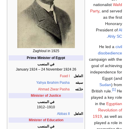
nationalist
Wafd
Party
, and served
as the first
Honorary
President of
Al
.
Ahly SC
He led a
civil
Zaghloul in 1925
disobedience
Prime Minister of Egypt
campaign with the
في المنصب
goal of achieving
26 January 1924 – 24 November 1924
independence for
العاهل
Fuad I
Egypt (and
سبقه
Yahya Ibrahim Pasha
Sudan
) from
خلـَفه
Ahmad Ziwar Pasha
[1]
British rule.
He
Minister of Justice
played a key role
في المنصب
in the
Egyptian
1910–1912
Revolution of
العاهل
Abbas II
1919
, as well as
Minister of Education
played a role in
في المنصب