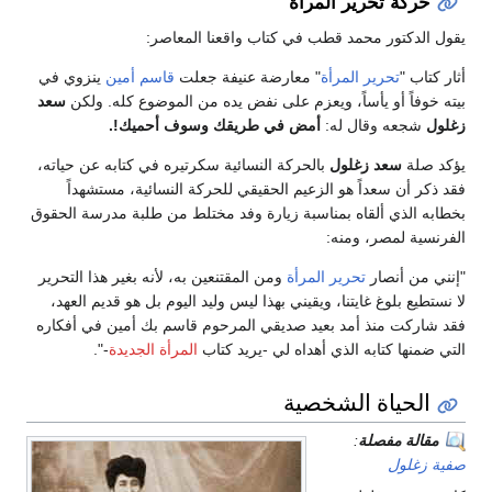
حركة تحرير المرأة
يقول الدكتور محمد قطب في كتاب واقعنا المعاصر:
أثار كتاب "
تحرير المرأة
" معارضة عنيفة جعلت
قاسم أمين
ينزوي في
بيته خوفاً أو يأساً، ويعزم على نفض يده من الموضوع كله. ولكن
سعد
زغلول
شجعه وقال له:
أمض في طريقك وسوف أحميك!.
يؤكد صلة
سعد زغلول
بالحركة النسائية سكرتيره في كتابه عن حياته،
فقد ذكر أن سعداً هو الزعيم الحقيقي للحركة النسائية، مستشهداً
بخطابه الذي ألقاه بمناسبة زيارة وفد مختلط من طلبة مدرسة الحقوق
الفرنسية لمصر، ومنه:
"إنني من أنصار
تحرير المرأة
ومن المقتنعين به، لأنه بغير هذا التحرير
لا نستطيع بلوغ غايتنا، ويقيني بهذا ليس وليد اليوم بل هو قديم العهد،
فقد شاركت منذ أمد بعيد صديقي المرحوم قاسم بك أمين في أفكاره
التي ضمنها كتابه الذي أهداه لي -يريد كتاب
المرأة الجديدة
-".
الحياة الشخصية
مقالة مفصلة
:
صفية زغلول