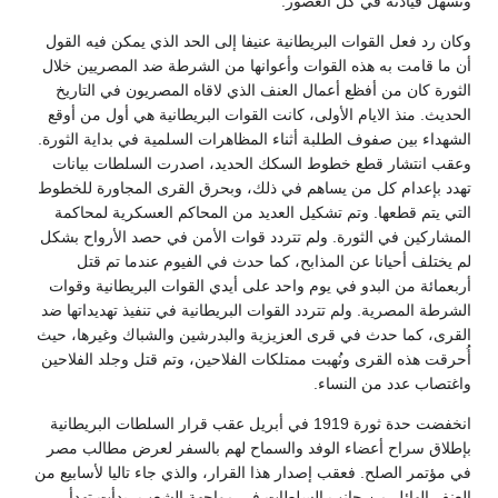
وتسهل قيادته في كل العصور.
وكان رد فعل القوات البريطانية عنيفا إلى الحد الذي يمكن فيه القول
أن ما قامت به هذه القوات وأعوانها من الشرطة ضد المصريين خلال
الثورة كان من أفظع أعمال العنف الذي لاقاه المصريون في التاريخ
الحديث. منذ الايام الأولى، كانت القوات البريطانية هي أول من أوقع
الشهداء بين صفوف الطلبة أثناء المظاهرات السلمية في بداية الثورة.
وعقب انتشار قطع خطوط السكك الحديد، اصدرت السلطات بيانات
تهدد بإعدام كل من يساهم في ذلك، وبحرق القرى المجاورة للخطوط
التي يتم قطعها. وتم تشكيل العديد من المحاكم العسكرية لمحاكمة
المشاركين في الثورة. ولم تتردد قوات الأمن في حصد الأرواح بشكل
لم يختلف أحيانا عن المذابح، كما حدث في الفيوم عندما تم قتل
أربعمائة من البدو في يوم واحد على أيدي القوات البريطانية وقوات
الشرطة المصرية. ولم تتردد القوات البريطانية في تنفيذ تهديداتها ضد
القرى، كما حدث في قرى العزيزية والبدرشين والشباك وغيرها، حيث
أُحرقت هذه القرى ونُهبت ممتلكات الفلاحين، وتم قتل وجلد الفلاحين
واغتصاب عدد من النساء.
انخفضت حدة ثورة 1919 في أبريل عقب قرار السلطات البريطانية
بإطلاق سراح أعضاء الوفد والسماح لهم بالسفر لعرض مطالب مصر
في مؤتمر الصلح. فعقب إصدار هذا القرار، والذي جاء تاليا لأسابيع من
العنف الهائل من جانب السلطات في مواجهة الشعب، بدأت تهدأ