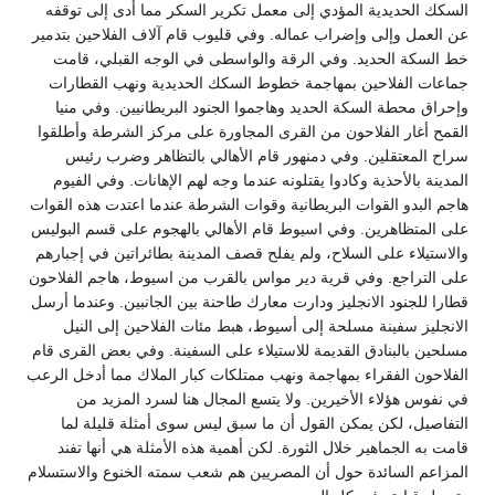
السكك الحديدية المؤدي إلى معمل تكرير السكر مما أدى إلى توقفه
عن العمل وإلى وإضراب عماله. وفي قليوب قام آلاف الفلاحين بتدمير
خط السكة الحديد. وفي الرقة والواسطى في الوجه القبلي، قامت
جماعات الفلاحين بمهاجمة خطوط السكك الحديدية ونهب القطارات
وإحراق محطة السكة الحديد وهاجموا الجنود البريطانيين. وفي منيا
القمح أغار الفلاحون من القرى المجاورة على مركز الشرطة وأطلقوا
سراح المعتقلين. وفي دمنهور قام الأهالي بالتظاهر وضرب رئيس
المدينة بالأحذية وكادوا يقتلونه عندما وجه لهم الإهانات. وفي الفيوم
هاجم البدو القوات البريطانية وقوات الشرطة عندما اعتدت هذه القوات
على المتظاهرين. وفي اسيوط قام الأهالي بالهجوم على قسم البوليس
والاستيلاء على السلاح، ولم يفلح قصف المدينة بطائراتين في إجبارهم
على التراجع. وفي قرية دير مواس بالقرب من اسيوط، هاجم الفلاحون
قطارا للجنود الانجليز ودارت معارك طاحنة بين الجانبين. وعندما أرسل
الانجليز سفينة مسلحة إلى أسيوط، هبط مئات الفلاحين إلى النيل
مسلحين بالبنادق القديمة للاستيلاء على السفينة. وفي بعض القرى قام
الفلاحون الفقراء بمهاجمة ونهب ممتلكات كبار الملاك مما أدخل الرعب
في نفوس هؤلاء الأخيرين. ولا يتسع المجال هنا لسرد المزيد من
التفاصيل، لكن يمكن القول أن ما سبق ليس سوى أمثلة قليلة لما
قامت به الجماهير خلال الثورة. لكن أهمية هذه الأمثلة هي أنها تفند
المزاعم السائدة حول أن المصريين هم شعب سمته الخنوع والاستسلام