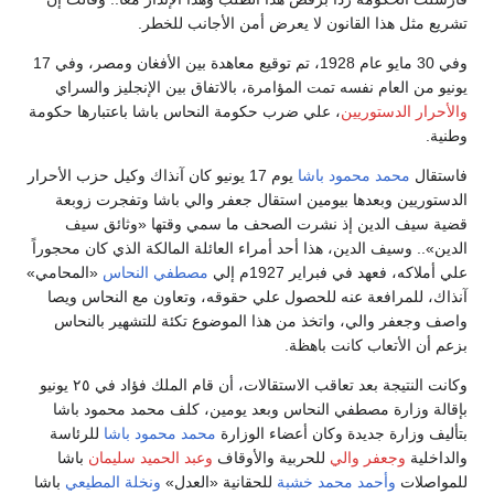
تشريع مثل هذا القانون لا يعرض أمن الأجانب للخطر.
وفي 30 مايو عام 1928، تم توقيع معاهدة بين الأفغان ومصر، وفي 17
يونيو من العام نفسه تمت المؤامرة، بالاتفاق بين الإنجليز والسراي
والأحرار الدستوريين
، علي ضرب حكومة النحاس باشا باعتبارها حكومة
وطنية.
فاستقال
محمد محمود باشا
يوم 17 يونيو كان آنذاك وكيل حزب الأحرار
الدستوريين وبعدها بيومين استقال جعفر والي باشا وتفجرت زوبعة
قضية سيف الدين إذ نشرت الصحف ما سمي وقتها «وثائق سيف
الدين».. وسيف الدين، هذا أحد أمراء العائلة المالكة الذي كان محجوراً
علي أملاكه، فعهد في فبراير 1927م إلي
مصطفي النحاس
«المحامي»
آنذاك، للمرافعة عنه للحصول علي حقوقه، وتعاون مع النحاس ويصا
واصف وجعفر والي، واتخذ من هذا الموضوع تكئة للتشهير بالنحاس
بزعم أن الأتعاب كانت باهظة.
وكانت النتيجة بعد تعاقب الاستقالات، أن قام الملك فؤاد في ٢٥ يونيو
بإقالة وزارة مصطفي النحاس وبعد يومين، كلف محمد محمود باشا
بتأليف وزارة جديدة وكان أعضاء الوزارة
محمد محمود باشا
للرئاسة
والداخلية
وجعفر والي
للحربية والأوقاف
وعبد الحميد سليمان
باشا
للمواصلات
وأحمد محمد خشبة
للحقانية «العدل»
ونخلة المطيعي
باشا