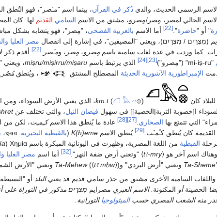
الاسم الرسمي الحديث، والذي
ذُكر في القرآن
، بينما اسم "مـَصر"، فهو النُطق ا
اسم الحالي لمصر، مِصر/مِصرو، مشتق من الاسم
السامي
القديم
لها. كان الم
[22]
ة
" أو "
حاضرة
".
أما الاسم
بالعربية الفصحى
، "مِصر"، فهو يتشابه بشكل مبا
م
(מִצְרַיִם / מִצְרָיִם)، ويعني "المضيقين"، في إشارة إلى انفصال
مصر العليا وا
[22]
رات. كما وردت في عدة لغات سامية باسم
مِصرو
،
مِصر
، و
مـَصر
.
أقدم ذكر ل
[24]
[23]
"mi-iṣ-ru" ("مِصرو")
الذي يرتبط باسم
miṣru/miṣirru/miṣaru
، ويعني "
مت
الإمبراطورية الآشورية الحديثة
المصطلح المشتق
، ويُنطق
مُصُر
.
لبلاد كان
(
𓊖)
𓏏
𓅓
𓆎
km.t
، الذي يعني الأرض السوداء، ومن ا
السوداء ا[خصوبة التربة|الخصبة]] في سهول
فيضان النيل
، والتي تختلف عن
hret
[28]
[27]
الصحاري
.
عادة ما يُنطق هذا الاسم
كـِمـِت
، لكن من ا
[29]
لقديمة كان يُنطق كـُمـَت.
يُنطق الاسم
K(h)ēmə
(
بالقبطية البحيرية
:
ⲭⲏⲙⲓ
،
ب
رحلة
القبطية
من اللغة المصرية، وظهرت في اليونانية المبكرة باسم
Χημία
(
ía
[32]
هناك اسم آخر هو
⟨
tꜣ-mry
⟩
"وتعني أرض ضفة النهر".
أما اسم
مصر العليا و
Ta-Sheme
) وتعني "الأرض الشمالية".
⟩
tꜣ mḥw
⟨
(
Ta-Mehew
اللغات السامية الأخرى مشتق من جذر سامي قديم قد يعني
البلد
أو "البسيطة
يضا
الحصينة
أو
المكنونة
. الاسم العبري
مصرايم
מִצְרַיִם مذكور في التوراة على أن
ينحدر منه الشعب المصري حسب
الميثولوجيا
التوراتية.