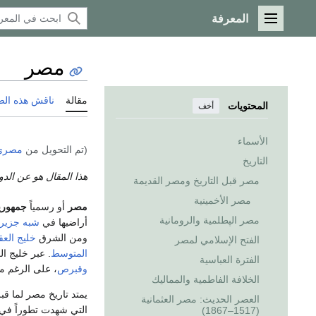
المعرفة
القائمة الرئيسية
مصر
مقالة
ناقش هذه ال
المحتويات
أخف
الأسماء
(تم التحويل من
مصري
التاريخ
هذا المقال هو عن الدو
مصر قبل التاريخ ومصر القديمة
مصر الأخمينية
مصر
أو رسمياً
جمهوري
مصر الپطلمية والرومانية
أراضيها في
شبه جزيرة
ومن الشرق
خليج العق
الفتح الإسلامي لمصر
المتوسط
. عبر خليج ال
الفترة العباسية
وقبرص
، على الرغم م
الخلافة الفاطمية والمماليك
يمتد تاريخ مصر لما قبل الألفية 6-5 قبل 
العصر الحديث: مصر العثمانية
التي شهدت تطوراً في 
(1517–1867)