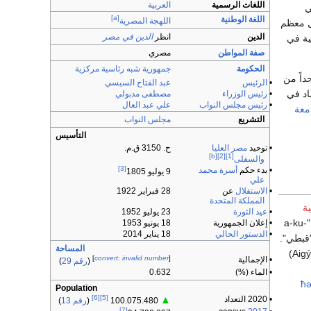
اللغات الرسمية
العربية
راضي
[a]
اللغة الوطنية
اللهجة المصرية
ل معظم
الدين
انظر
الدين في مصر
ية في
صفة المواطن
مصري
الحكومة
جمهورية
شبه رئاسية
مركزية
داً من
•
الرئيس
عبد الفتاح السيسي
اد في
•
رئيس الوزراء
مصطفى مدبولي
•
رئيس مجلس النواب
علي عبد العال
معة
التشريع
مجلس النواب
التأسيس
• توحيد
مصر العليا
ح. 3150 ق.م.
[b]
[2]
[1]
والسفلى
[3]
• بدء حكم
أسرة محمد
9 يوليو 1805
علي
•
الاستقلال
عن
28 فبراير 1922
المملكة المتحدة
ة
•
عيد الثورة
23 يوليو 1952
"a-ku-
• إعلان الجمهورية
18 يونيو 1953
•
الدستور الحالي
18 يناير 2014
 "قبطي".
المساحة
" (Aigýptios)
]
convert: invalid number
[
• الإجمالية
(
رقم 29
)
• الماء (%)
0.632
[ħ
Population
[6]
[5]
• 2020 التعداد
▲
100.075.480
(
رقم 13
)
[7]