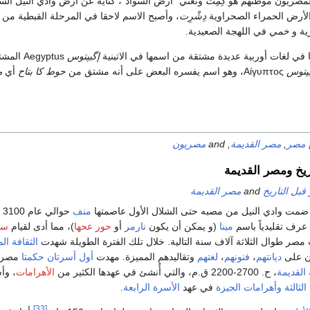
لمصريون موطنهم هو
كِمِت
وتعني "أرض السواد"، كناية عن أرض وادي النيل الس
 الأرض الحمراء الصحراوية
دِشْرِت
، وأصبح الاسم لاحقا في المرحلة القبطية من ا
ية و
خمي
في اللهجة الصعيدية.
ا في لغات أوربية عديدة مشتقة من اسمها في الاتينية
إگيپتوس
Aegyptus ال
يپتوس
Αίγυπτος، وهو اسم يفسره البعض على أنه مشتق من
حوط كا بتاح
أي
م
خ مصر
,
مصر القديمة
, and
مصريون
ريخ ومصر القديمة
بل التاريخ
and
مصر القديمة
مت وادي النيل من مصبه حتى الشلال الأول عاصمتها
منف
حو
رف تقليدياً باسم
مينا
(و يمكن أن يكون
نارمر
أو
حور عحها
)، مما أدى لقيام
سل
صر طوال الثلاثة آلاف سنة التالية. خلال تلك الفترة الطويلة شهدت
الثقافة ال
ون على
ديانتهم
،
فنونهم
،
لغتهم
وتقاليدهم المميزة. مهدت
أول أسرتان حكمتا
مصر ا
القديمة
، ح. 2700-2200 ق.م، والتي أُنشئ في عهدها الكثير من
الأهرامات
، وأ
لثالثة
وأهرامات الجيزة
في عهد
الأسرة الرابعة
.
[33]