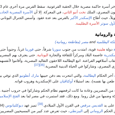
آخر أسرة حاكمة مصرية خلا
عون المصري، الملك
نخت‌ أنبو الثاني
، في المعركة. إلا أن
الأسرة المصرية الحادية
يلاً، حيث أطاح
الإسكندر الأكبر
بالفرس بعد عدة عقود. وأسس الجنرال اليوناني
أول سوتر
الأسرة البطليمة
.
والرومانية
كة الپطلمية
and
مصر (مقاطعة رومانية)
دولة
هلينية
قوية، امتدت من جنوب
سوريا
شرقاً، حتى
قورينا
غرباً، وجنوباً حتى
كندرية
عاصمة البلاد ومركزاً للثقافة والتجارة
اليونانية
. حتى يعترف بهم المصريو
ب أسلافهم الفراعنة. اتبع الپطالمة اللاحقون التقاليد المصرية، وأقاموا لأنفسهم 
[37]
[36]
ي المصري، وشاركوا في الحياة الدينية المصرية.
آخر الحكام
الپطالمة
، والتي انتحرت بعد دفن حبيبها
مارك أنطونيو
الذي توفي بي
 طعن بها نفسه)، بعد استيلاء
أوكتاڤيان
على الإسكندرية وهروب قواته.
 من المصريين وعادة ما كانت لرفضهم نظام الحكم وشاركوا في حروب أجنبية و
كة وضمها من قبل روما. ومع ذلك، فقد استمرت في مصر لما بعد
الفتح الإسلام
[38]
على يد
القديس مرقص
في القرن الأول الميلادي.
تميز عهد
ديوكلتيانوس
ن الحكم
الروماني
إلى
البيزنطي
، حيث تعرض عدد كبير من المسيحيين المصريين