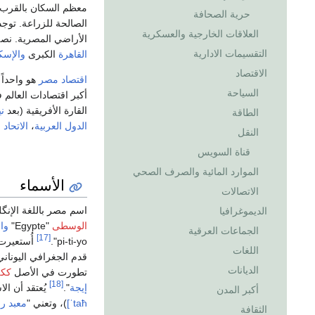
معظم السكان بالقرب
حرية الصحافة
الصالحة للزراعة. تو
العلاقات الخارجية والعسكرية
الأراضي المصرية. نصف
التقسيمات الادارية
القاهرة
الكبرى
والإسك
الاقتصاد
اقتصاد مصر
هو واحداً 
السياحة
أكبر اقتصادات العالم في القرن 21. عام 16
القارة الأفريقية (بعد
ني
الطاقة
الدول العربية
،
الاتحاد 
النقل
قناة السويس
الموارد المائية والصرف الصحي
الأسماء
الاتصالات
اسم مصر باللغة الإنگليزية، "Egypt
الديموغرافيا
الوسطى
"Egypte"
وال
الجماعات العرقية
[17]
pi-ti-yo".
أُستعيرت الصفة "-"/"aigýptios
اللغات
قدم الجغرافي اليوناني
الديانات
تطورت في الأصل
ككل
[18]
إيجة
".
يُعتقد أن ال
أكبر المدن
ˈtaħ]
)، وتعني "
معبد
رو
الثقافة