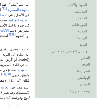
أما اسم "مِصر"، فهو 
الفنون والآداب
[21]
باللهجة المصرية
.
ال
الموسيقى
في الأصل يعني "
حضار
المتاحف
العبرية التوراتية
مصراي
المهرجانات
في فترة ما قبل الأس
مصر هو الاسم
الأكادي
المطبخ
[25]
أو "التخوم".
استخد
الرياضة
البريد
الاسم المصري القديم ل
وسائل التواصل الاجتماعي
أنه إشارة إلى التربة 
التعليم
)، أو "أرض الحمراء" التي تتمتع بها
⟩
dšṛt
⟨
(
الصحة
أنه في اللغة المصرية ا
الصعيدية
:
ⲕⲏⲙⲉ
) في م
انظر أيضاً
[31]
[30]
وتُنطق خيمي.
و
الهوامش
فكان
) وتعني "أرض البردي" و
⟩
tꜣ-šmꜥw
⟨
(
'aw
المصادر
اسم مصر في
العربية
و
وصلات خارجية
(الممتدة)، وقد يعني أ
لنوح وهو الجد الذي 