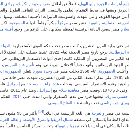
مع أهرامات الجيزة
وأبو الهول
، فضلاً عن أطلال
منف
وطيبة
والكرنك
،
ووادي ال
لعريق ويبقيها في محط الاهتمام العلمي والشعبي. التراث الثقافي الطويل والغز
أ من هويتها القوية، والتي شهدت واستوعبت التأثيرات الأجنبية المختلفة، ومنها
ال
لعربية
،
العثمانية
،
والنوبية
. تعتبر مصر
مركزاً
مبكراً وهاماً للديانة
المسيحية
، لكن
سلام
مصر ليصبح الديانة الرئيسية لمعظم سكانها، على الرغم من وجود
أقلية مس
 حتى بداية القرن العشرين، كانت مصر تحت حكم القوى الاستعمارية:
الدولة
 البريطانية
. يرجع تاريخ مصر الحديثة لعام 1922، عندما حصلت على استقل
قد الكثير من المصريين أن الملكية كانت إحدى أدوات الاستعمار البريطاني. في 
الجنود البريطانيين وأنهت فعلياً الاحتلال البريطاني، وتم
تأميم قناة السويس
، 
وأُعلنت
الجمهورية
. عام 1958 دخلت مصر في
وحدة
سوريا
لتُعلن
الجمهورية الع
، والتي حُلت عام 1961. على مدار النصف الثاني من القرن العشرين، شهدت مصر حالة من
والدينية وعدم الاستقرار السياسي، ودخلت
عدة نزاعات مسلحة
مع
إسرائيل
عام
وفي عام 1978، وقعت مصر
معاهدة سلام
مع
إسرائيل
. ومنذ عام 2011، قامت
حسني مبارك
، ليعقبها فترة من عدم الاستقرار والتي امتدت حتى
2014
. الحكم 
وري شبه رئاسي
تحت رئاسة
عبد الفتاح السيسي
.
[14]
رئيسية في مصر
والعربية
هي اللغة الرسمية في البلاد.
بأكثر من 95 مليون 
بلدان اكتظاظاً بالسكان في منطقة
شمال أفريقيا
والشرق الأوسط
والعالم العرب
ظاظاً بالسكان في أفريقيا (بعد
نيجريا
وإثيوپيا
)، وتحت المركز الخامس عالمياً. ي