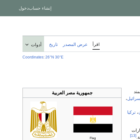
إنشاء حساب
دخول
اقرأ
عرض المصدر
تاريخ
أدوات
Coordinates
:
26°N
30°E
متد
جمهورية مصر العربية
سرائيل
،
،
تركيا
ارات
[13]
.
Flag