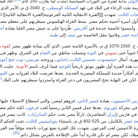
الأولى
بداية لفترة من الثورات السياسية امتدت لما يقارب 150 عام.
أعاد فيض
مة تجدد الرخاء في البلاد في عهد
المملكة الوسطى
، ح. 2040 ق.م، الأمر 
حات الثالث
. شهدت [[[الفترة الانتقالية الثانية الفرعونية|الفترة الانتقالية الثانية]]
أول أسرة أجنبية تحكم مصر. بسط الغزاة الهكسوس سيطرتهم على معظم مصر
أڤاريس
. طُردوا على يد جيش مصر العليا بقيادة
أح
امنة عشر
وقاموا بنقل العاصمة من
منف
إلى
طيبة
.
. 1550-1070 ق.م، بالأسرة الثامنة عشر، الذي كان بمثابة ظهور مصر
كقوة د
جنوباً حتى
تمبوس
في
النوبة
وشملت مناطق من
الشام
في الشرق. وظهر في 
رة، أمثال
حتشپسوت
،
تحتمس الثالث
،
إخناتون
وزوجته
نفرتيتي
،
توت عنخ آمون
ت هذه الفترة أول ظهور موثق تاريخياً
للتوحيد
فيما عُرف باسم
الأتونية
. جلبت ال
ى أفكاراً جديدة للمملكة المصرية الجديدة. بعدها تعرضت البلاد لغزوات من
الليب
[34]
 لكن في النهاية نجح المصريون في دحر الغزاة واستردوا سيطرتهم على البلاد.
رس الأخمينيون
، بقيادة
قمبيز لاثاني
، غزوهم لمصر، والتي استطاع الاستيلاء عليها
ي معركة
پلوزيوم
. بعدها حمل قمبيز الثاني رسمياً لقب
فرعون
، لكنه حكم مص
في فارس (
إيران
المعاصرة)، تاركاً مصر تحت حكم
الساتراپات
. كانت مصر في 
بعة عشر
بالكامل، من 525-402 ق.م، باستثناء
پتوباستيس الثالث
، تحت الحكم ال
طرة الأخمينين لقب الفرعون. شهدت تلك الفترة بضع ثورات ناجحة مؤقتاً ضد الف
[35]
يلاد، لكن مصر لم تكن قادرة أبداً على الإطاحة بالفرس بشكل دائم.