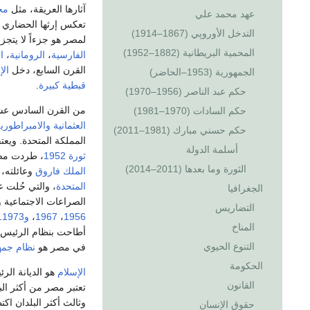
آثارها العريقة، مثل
مج
عهد محمد علي
تعكس إرثها الحضاري ا
التدخل الأوروپي (1867–1914)
لمصر هو جزءاً لا يتجز
المحمية البريطانية (1882–1952)
الفارسية
،
الرومانية
،
ا
القرن السابع، دخل
الإ
الجمهورية (1953–الحاضر)
قبطية كبيرة
.
حكم عبد الناصر (1956–1970)
من القرن السادس عشر
حكم السادات (1970–1981)
العثمانية
والامبراطورية
حكم حسني مبارك (1981–2011)
المملكة المتحدة. ويعت
أسلمة الدولة
ثورة 1952
، طردت مصر 
الثورة وما بعدها (2011–2014)
الملك فاروق
وعائلته، 
المتحدة
الجغرافيا
الصراعات الاجتماعية 
التضاريس
1956
،
1967
،
و1973
. 
المناخ
أطاحت بنظام الرئيس
التنوع الحيوي
في مصر هو
نظام جمه
الحكومة
الإسلام
هو الديانة ال
القانون
تعتبر مصر من أكثر ال
وثالث أكثر البلدان اكت
حقوق الإنسان