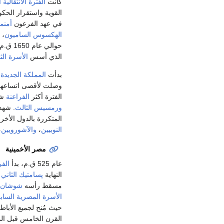
كانت
الفترة الانتقالية 
القوية واستقرار الحكو
في عهد الفرعون
أمنم
الهكسوس الساميون
، 
حوالي عام 1650 ق.م. وأسسوا عاصمة جديدة في
الذي أسس
الأسرة الث
بدأت
المملكة الجديدة
، ح
وصلت لأقصى اتساعها 
الفترة أكثر
الفراعنة
شه
ورمسيس الثالث
. شهد
المتكررة بالدول الأخر
النوبيين
،
والآشورويين
،
مصر الأخمينية
عام 525 ق.م، بدأ
الف
النهاية
پسامتيك الثاني
ف
مسقط رأسه
شوشان
الأسرة المصرية السا
حيث مُنح لجميع الأبا
القرن الخامس قبل الم