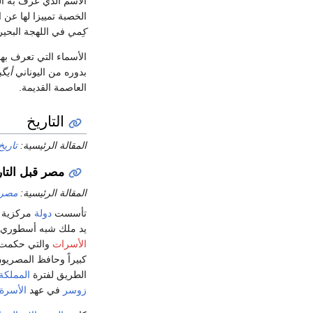
الاسم الذي عرف به ا
الخصبة تمييزا لها عن
كِمي
في اللهجة البحير
الأسماء التي تعرف به
بدوره من اليوناني
أيگ
العاصمة القديمة.
التاريخ
المقالة الرئيسية:
تاري
مصر قبل التا
المقالة الرئيسية:
مصر ق
تأسست
دولة
مركزية ض
يد ملك شبه أسطوري ع
الأسرات
والتي حكمت م
كبيراً وحافظ المصري
الطريق لفترة
المملكة 
زوسر
في عهد
الأسرة ا