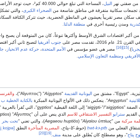
 من ضفتي نهر
النيل
، المساحة التي تبلغ حوالي 40.000 كم²، حيث توجد الأ
جد تجمعات سكانية متفرقة في مناطق شاسعة من
الصحراء الكبرى
، والتي تشك
 سكان مصر تقريباً يعيشون في المانطق الحضرية، حيث تتركز الكثافة السكان
ندرية
ومدن رئيسية أخرى في
منطقة الدلتا
.
من أكبر اقتصادات الشرق الأوسط وأكثرها تنوعاً، كان من المتوقعة أن يصبح واح
20، تقدمت مصر على
جنوب أفريقيا
لتصبح ثاني أكبر اقتص
[16]
[15]
جريا
).
مصر هي عضو مؤسس في
الأمم المتحدة
،
حركة عدم الانحياز
،
جا
الأفريقي
ومنظمة التعاون الإسلامي
.
"، مشتق من
اليونانية القديمة
"
Aígyptos
" ("
Αἴγυπτος
")،
والفرنسي
لاتينية
"
Aegyptus
". ينعكس ذلك في الألواح اليونانية المبكرة
بالكتابة الخطية ب
aigýpti" إلى اللغة القبطية "
gyptios
"، التي تُقرأ بالعربية
 القديم
سترابو
التفسير الاشتقاقي للاسم
الذي ينص على أن "
Αἴγυπτος
مة مركبة
من "
Aἰγαίου ὑπτίως
" (
Aegaeou huptiōs
)، والتي تعني "
تحت بحر
اشتقاق الفعلي من
ḥwt-kꜣ-ptḥ
(
حوط-كا-پتاح
،
المصرية المتأخرة
النطق
əjˌkojpə
[20]
[19]
ح
پتاح
"، وهو مصطلح كان يُطلق على مدينة
منف
.