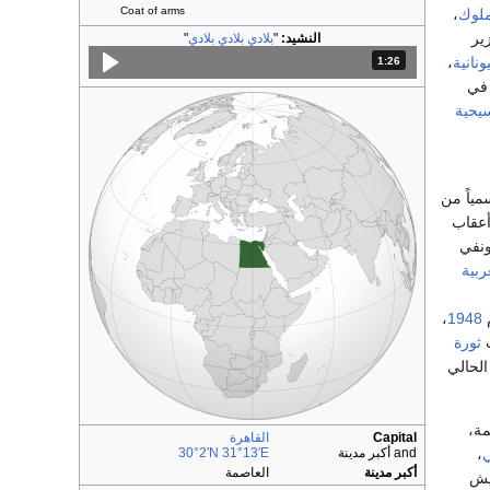
Coat of arms
ملوك
،
ير
النشيد:
"
بلادي بلادي بلادي
"
يونانية
،
1:26
المدة: دقائق و 26 ثواني.
 في
يحية
الاً اسمياً من
أعقاب
ونفي
ربية
،
1948
ثورة
الحالي
نسمة،
Capital
القاهرة
ي
،
and أكبر مدينة
31°13′E
30°2′N
أكبر مدينة
العاصمة
عيش