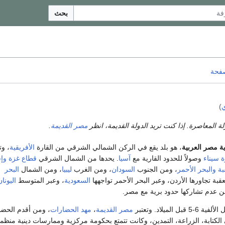
بحث
صفحة
)
لة المعاصرة. إذا كنت تريد الدولة القديمة، انظر
مصر القديمة
.
ة مصر العربية
، هو بلد يقع في الركن الشمالي الشرقي من القارة
الأفريقية
، وت
 سيناء
وصولاً للحدود القارية مع
آسيا
. يحدها من الشمال الشرقي
قطاع غزة
وإ
بة
والبحر الأحمر
، ومن الجنوب
السودان
، ومن الغرب
ليبيا
، ومن الشمال
البحر
عقبة تجاورها الأردن، وعبر البحر الأحمر تواجهها
السعودية
، وعبر المتوسط
اليونان
ن عدم تشاركها حدود برية مع مصر.
الميلاد. وتعتبر
مصر القديمة
،
مهد الحضارات
، ومن أقدم الحض
الكتابة، الزراعة، التمدين، وكانت تتمتع بحكومة مركزية وممارسات دينية منظمة