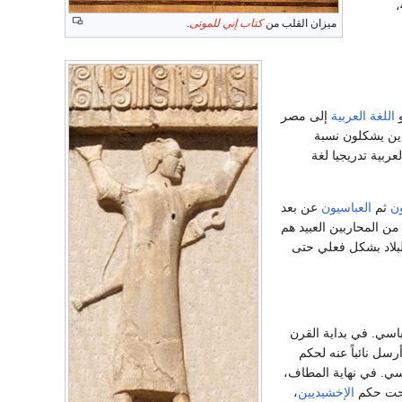
عام 451،
ميزان القلب من
كتاب إني للموتى
.
اللغة العربية
إلى مصر
لذين يشكلون نسبة
لغة العربية تدريجيا لغة
ون
ثم
العباسيون
عن بعد
 من المحاربين العبيد هم
بلاد بشكل فعلي حتى
اسي. في بداية القرن
أرسل نائباً عنه لحكم
ين ضد الحكم العباسي. في نهاية المطاف،
تحت حكم
الإخشيديين
،