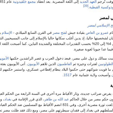
وقت تُرجم
العهد الجديد
إلى اللغة المصرية. بعد انعقاد
مجمع خلقيدونية
[39]
وذوكسية القبطية
.
مي لمصر
تح الإسلامي لمصر
ام
عمرو بن العاص
بقيادة جيش
لفتح مصر
في القرن السابع الميلادي -
الإسلام
و
ان لشخصيتها حاليا، إذ يدين أغلب سكانها حاليا بالإسلام إلى جانب المسيحيين ا
تتراوح تقديراتها ما بين 4% إلى 20% بحسب التقديرات المختلفة والشديدة التباين، كما أصبحت ال
يما عدا جيوبا لغوية صغيرة.
عاقبت ممالك و دول على مصر، فبعد دخول العرب و عصر الراشدين حكمها
الأموي
لطولونيين
لفترات وجيزة ثم
الفاطميون
الذين تلاهم
الأيوبيون
. أتى الأيوبيون بفئة
ما قويت شوكتهم حتى حكموا البلاد بنظام إقطاعي عسكري، واستمر حكمهم لل
ن
وأصبحت ولاية عثمانية عام
1517
.
ة
بفرض ضرائب جديدة، وثار الأقباط مرة أخرى في السنة الرابعة من الحكم العب
يون حكم مصر من خلال الحاكم
عبد الله بن طاهر
، الذي قرر الإقامة في
بغداد
، و
مصر. في عام 828 اندلعت ثورة مصرية أخرى، وفي 831 انضم الأقباط مع المسلم
 لسلطتهم في بغداد إلى فقدان سيطرتهم على مصر، ومع ذلك فقد ظلت مصر 