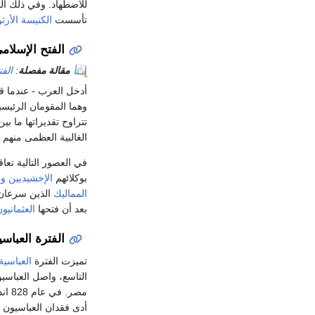
للاضطهاد. وفي ذلك ال
تأسست
الكنيسة الأرث
الفتح الإسلا
مقالة مفصلة
:
الف
أدخل العرب - عندما ق
وهما المقومان الرئيسي
الغالبية العظمى منهم ف
في العصور التالية ت
بوكلائهم
الإخشيديين
وا
المماليك
الذين سرعان 
بعد أن فتحها
العثمانيو
الفترة العباسي
تميزت الفترة
العباسية
التاسع، واصل العباس
أدى فقدان العباسيون