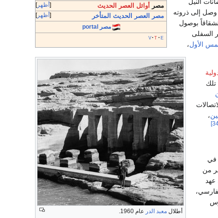
انات النيل
أظهر
مصر
أوائل العصر الحديث
الذي وصل إلى ذروته
أظهر
مصر العصر الحديث المتأخر
 انشقاقاً بوصول
مصر portal
 السفلى
v
t
e
مس الأول
،
ولية
تلك
اتصالات
يين
،
 في
ر من
عهد
فارسي،
رس
أطلال
معبد الدر
عام 1960.