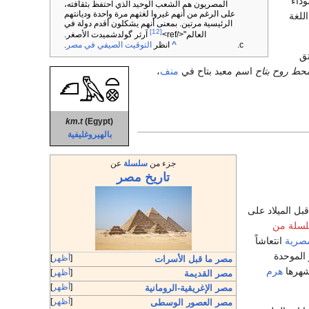
وداء
المصريون هم الشعب الوحيد الذي احتفظ بثقافته،
على الرغم من أنهم غيروا لغتهم مرة واحدة وديانتهم
للغة
الرئيسية مرتين. بمعنى أنهم يشكلون أقدم دولة في
[12]
العالم"</ref>
آرثر گولدشميدت الأصغر.
^
انظر
التوقيت الصيفي في مصر
.
مشتق
حط روح بتاح
اسم معبد بتاح في
منف
،
km.t
(Egypt)
بالهيروغليفية
جزء من
سلسلة
عن
تاريخ
مصر
الي عام 3100 قبل الميلاد على
سلة من
مصرية
انتعاشاً
لموحدة
أظهر
مصر ما قبل الأسرات
شهرها
هرم
أظهر
مصر القديمة
أظهر
مصر الإغريقية-الرومانية
أظهر
مصر العصور الوسطى