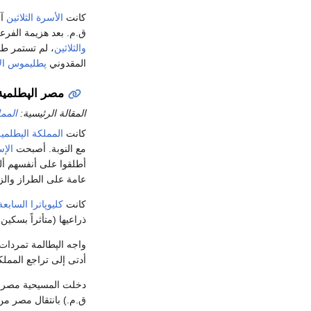
كانت
الأسرة الثلاثين
ق.م. بعد هزيمة الفر
والثلاثين
، لم تستمر طو
المقدوني
پطليموس ال
مصر الپطلمية 
المقالة الرئيسية:
الممل
كانت
المملكة الپطلمية
مع النوبة. أصبحت
الإس
أطلقوا على أنفسهم ألقا
عامة على الطراز والز
كانت
كليوپاترا السابعة
ذراعيها (متأثراً بسكين
واجه الپطالمة تمردات
أدتى إلى تراجع الممل
دخلت المسيحية مصر 
ق.م.) بانتقال مصر م