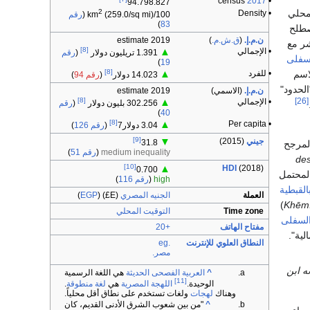
census
2017
•
94.798.827
2
لمحلي
• Density
100/km
(259.0/sq mi) (
رقم
)
83
صطلح
ن.م.إ.
(
ق.ش.م.
)
2019 estimate
شر مع
[8]
• الإجمالي
▲
1.391 تريليون دولار
(
رقم
لسفلى
)
19
[8]
• للفرد
▲
اسم
14.023 دولار
(
رقم 94
)
الحدود"
ن.م.إ.
(الاسمي)
2019 estimate
[8]
[26]
• الإجمالي
▲
302.256 بليون دولار
(
رقم
)
40
[8]
• Per capita
▲
3.04 دولار7
(
رقم 126
)
[9]
جيني
(2015)
▼
31.8
لمرجح
medium inequality
(
رقم 51
)
des
[10]
HDI
(2018)
▲
0.700
لمحتمل
high
(
رقم 116
)
القبطية
العملة
الجنيه المصري
(E£) (
EGP
)
)
Khēm
Time zone
التوقيت المحلي
السفلى
مفتاح الهاتف
+20
النطاق العلوي للإنترنت
.eg
مصر.
ه ابن
^
العربية الفصحى الحديثة
هي اللغة الرسمية
[11]
الوحيدة.
اللهجة المصرية
هي
لغة منطوقة
.
وهناك
لهجات
ولغات تستخدم على نطاق أقل محلياً.
^
"من بين شعوب الشرق الأدنى القديم، كان