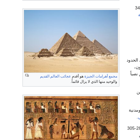
ل الحقبة الفرعونية. سقط الفرس مرة أخرى عام 343
 الحدود
ن،
نصباً
مجمع أهرامات الجيزة
هو أقدم
عجائب العالم القديم
والوحيد منها الذي لا يزال قائماً.
ن
مدنية
ي
.
(284-305