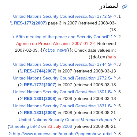
المصادر
United Nations Security Council
Resolution
1772
S-
^
RES-1772(2007)
page 3 in 2007 (retrieved 2008-03-
13)
.
"69th meeting of the peace and Security Council"
^
Agence de Presse Africaine
.
2007-01-22
. Retrieved
2007-02-09
.
{{
cite news
}}
:
Check date values in:
)
|date=
(
help
United Nations Security Council
Resolution
1744
S-
^
RES-1744(2007)
in 2007 (retrieved 2008-03-13)
United Nations Security Council
Resolution
1772
S-
^
RES-1772(2007)
in 2007 (retrieved 2008-03-13)
United Nations Security Council
Resolution
1801
S-
^
RES-1801(2008)
in 2008 (retrieved 2008-03-13)
United Nations Security Council
Resolution
1831
S-
^
RES-1831(2008)
in 2008 (retrieved 2008-08-21)
United Nations Security Council
Verbatim Report
^
meeting 5942
on
23 July
2008
(retrieved 2008-08-21)
http://www.apanews.net/apa.php?page=show_articl
^