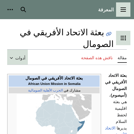
المعرفة
القائمة الرئيسية
بحث
أدوات
بعثة الاتحاد الأفريقي في
تبديل عرض جدول المحتويات
الصومال
مقالة
ناقش هذه الصفحة
أدوات
بعثة الاتحاد
بعثة الاتحاد الأفريقي في الصومال
الأفريقي في
African Union Mission in Somalia
الصومال
مشارك في
الحرب الأهلية الصومالية
(أميصوم)
،
هي بعثة
اقليمية
لحفظ
السلام
يديرها
الاتحاد