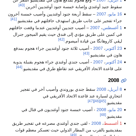
1 أبريل
،
2007
– وقع هجوم بمدفع هاون في مقديشيو أسفر عن
[40]
سقوط جنيد أوغندي وإصابة خمسة جنود أوغنديين آخرين.
16 مايو
،
2007
– سقط أربعة جنود أوغنديين وأصيب خمسة آخرون
[41]
جراء تفجير على جانب طريق استهدف حافلتهم في مقديشيو.
1 أغسطس
،
2007
– أصيب جنديين أوغنديين عندما وقعت حافلتهم
في كمين على طريق مؤدي إلى فندق حيث يقيم الميجور جنرال
[42]
لـِڤي كاروهانگا من قيادة أميصوم.
23 أكتوبر
،
2007
- أصيب ثلاثة جنود أوغنديين جراء هجوم بمدفع
[43]
هاون في مقديشيو.
24 أكتوبر
،
2007
- أصيب جندي أوغندي جراء هجوم بقنبلة يدوية
[44]
على قاعدة الاتحاد الأفريقي عند تقاطع طرق في مقديشيو.
2008
8 أبريل
،
2008
سقط جندي بوروندي وأصيب آخر في تفجير
انتحاري لسيارة عند قاعدة الاتحاد الأفريقي في
[47]
[46]
[45]
مقديشيو.
20 مايو
،
2008
- أصيب خمسة جنود أوغنديون في قتال في
[48]
مقديشيو.
1 أغسسط
،
2008
- لقى جندي أوغندي مصرعه في تفجير طريق
بمقديشيو بالقرب من المطار الدولي حيث تعسكر معظم قوات
[49]