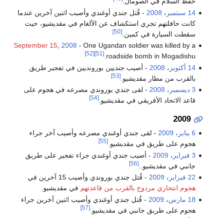
حفظ السلام في الصومال.
14 سبتمبر
،
2008
- قُتل جندي أوغندي وأصيب اثنين آخرين عندما
كانت حافلتهم تجري استكشاف عن الألغام في مقديشيو، حيث
[50]
سقطت السيارة في كمين.
September 15
,
2008
- One Ugandan soldier was killed by a
[52]
[51]
roadside bomb in Mogadishu.
14 أكتوبر
،
2008
- أصيب جنديين بورونديين في تفجير طريق
[53]
بالقرب من مطار مقديشيو.
3 ديسمبر
،
2008
- لقى جندي بوروندي مصرعه في هجوم على
[54]
قاعد الاتحاد الأفريقي في مقديشيو.
2009
6 يناير
،
2009
- لقى جندي أوغندي مصرعه وأصيب آخر جراء
[55]
هجوم على طريق في مقديشيو.
3 فبراير
،
2009
- أصيب جندي أوغندي جراء تفجير على طريق
[56]
جانبي في مقديشيو..
22 فبراير
،
2009
- قُتل جندي بوروندي وأصيب 15 آخرين في
هجوم انتحاري مزدوج بالقرب من قاعدتهم
في مقديشيو.
18 مارس
،
2009
- قُتل جندي أوغندي وأصيب اثنين آخرين جراء
[57]
هجوم على طريق جانبي في مقديشيو.