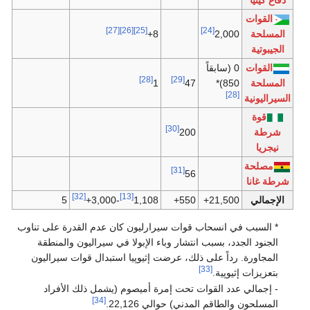
القوات
[27]
[26]
[25]
[24]
المسلحة
2,000
8+
الجيبوتية
القوات
0 (سابقاً
[28]
[29]
المسلحة
850)*
47
1
[28]
السيراليونية
قوة
[30]
شرطة
200
نيجريا
مصلحة
[31]
56
شرطة غانا
[32]
[13]
الإجمالي
21,500+
550+
1,108
-3,000+
5
* السبب في انسحاب قوات سيرارليون كان عدم القدرة على تناوب
الجنود الجدد، بسبب انتشار وباء الإبولا في سيراليون والمنطقة
المجاورة. رداً على ذلك، عرضت إثيوپيا استبدال قوات سيراليون
[33]
بتعزيزات إثيوپية.
- إجمالي عدد القوات تحت إمرة أميصوم (يشمل ذلك الأفراد
[34]
المسلحون والطاقم المدني) حوالي 22,126.