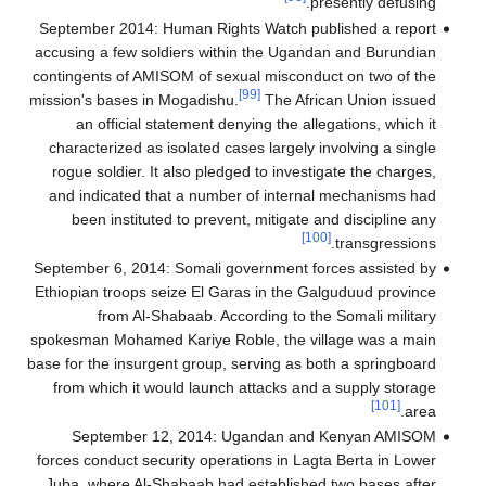
presently defusing.
September 2014: Human Rights Watch published a report
accusing a few soldiers within the Ugandan and Burundian
contingents of AMISOM of sexual misconduct on two of the
[99]
mission's bases in Mogadishu.
The African Union issued
an official statement denying the allegations, which it
characterized as isolated cases largely involving a single
rogue soldier. It also pledged to investigate the charges,
and indicated that a number of internal mechanisms had
been instituted to prevent, mitigate and discipline any
[100]
transgressions.
September 6, 2014: Somali government forces assisted by
Ethiopian troops seize El Garas in the Galguduud province
from Al-Shabaab. According to the Somali military
spokesman Mohamed Kariye Roble, the village was a main
base for the insurgent group, serving as both a springboard
from which it would launch attacks and a supply storage
[101]
area.
September 12, 2014: Ugandan and Kenyan AMISOM
forces conduct security operations in Lagta Berta in Lower
Juba, where Al-Shabaab had established two bases after