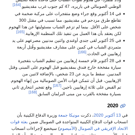
[164]
الوطني الصومالي في باريره، 47 كم جنوب غرب مقديشيو.
في 14 أكتوبر وقع جراء وضع متفجرات على مركبة ضخمة في
تقاطع طرق مزدحم في مقديشيو، مما تسبب في مقتل 300
شخص على الأقل. بينما لم تزعم الشباب مسئوليتها عن هذا الهجوم
[165]
لكن يعتقد بأن هذا العمل من تنفيذ تلك المنظمة الإرهابية.
في 25 أكتوبر لقى جندي أوغندي واثنين مدنيين مصرعهم على يد
متمردي الشباب في كمين على مشارف مقديشيو وقُتل أربعة
[166]
إرهابيين في الحادث.
في 28 أكتوبر قام خمسة إرهابيين من تنظيم الشباب بتفجيرة
سيارة مفخخة خارج فندق بمقديشيو قبل الهجوم على المبنى وقتل
المدنيين. سقط ما يزيد عن 23 شخص، بالإضافة لاثنين من
الإرهابيين، قبل أن تتمكن قوات الأمن الصومالية من إنهاء الهجوم.
[167]
تم القبض على ثلاثة إرهابيين ناجين.
وقع تفجير انتحاري ثاني
[168]
بسيارة مفخخة بالقرب من مبنى البرلمان السابق.
2020
في
13 أكتوبر
2020
، ذكرت
مونيكا جمعة
وزيرة الدفاع الكينية بأن
انسحاب قوات الدفاع الكينية المتواجدة في الصومال ضمن
بعثة قوات
الاتحاد الإفريقي في الصومال
(
الأميصوم
) سيخضع لإجراءات انسحاب
قوات الأميصوم بمختلف جنسياتها من الصومال، مشيرة إلى أن القوات