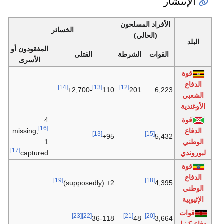
الإنتشار
الأفراد المسلحون
الخسائر
(الحالي)
البلد
المفقودون أو
القوات
الشرطة
القتلى
الأسرى
قوة
الدفاع
[14]
[13]
[12]
-2,700+
110
201
6,223
الشعبي
الأوغندية
قوة
4
[16]
الدفاع
missing,
[13]
[15]
95+
5,432
الوطني
1
[17]
لبوروندي
captured
قوة
الدفاع
[19]
[18]
2+ (supposedly)
4,395
الوطني
الإثيوپية
قوات
[23]
[22]
[21]
[20]
36-118
48
3,664
دفاع كينيا