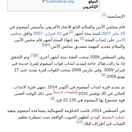
الموقع
.org
amisom-au
الإلكتروني
[1]
الإنسانسية.
قام مجلس الأمن والسلام التابع للاتحاد الأفريقي بتأسيس أميصوم في
[2]
19 يناير
2007
لمدة ستة أشهر.
في
21 فبراير
,
2007
وافق
مجلس
[3]
الامن
على إنتداب البعثة.
بعد إنتهاء الستة أشهر قام مجس الأمن
[5]
[4]
والسلام بتجديد المهمة بتصديق مجلس الأمن.
.
[7]
[6]
وفي اغسطس 2008 منحت البعثة ستة أشهر أخرى.
وتم التحقق
إذا ما زالت هناك حاجة لتمديد انتداب قوات أميصوم لفترة جديدة في
فبراير 2009. وفي مارس 2009 منحت القوات فترة تمديد حتى 17
[8]
يونيو 2009.
تم تمديد فترة انتداب أميصوم في أكتوبر 2014. تنتهي فترة الانتداب
[
معلومات قديمة
]
الحالي في 30 نوفمبر 2015.
حتى ذلك الوقت أقصى
[9]
قوة مسموح بها لأميصوم هي 22,126 فرد.
في أغسطس 2014، قامت الحكومة الصومالية بمساعدة أميصوم بتنفيذ
عملية المحيط الهندي
لتطهير الجيوب الواقعة تمت سيطرة تنظيم
[10]
الشباب في أطراف البلاد.