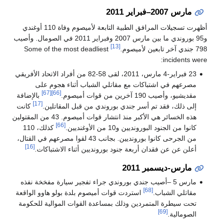
مارس 2007–فبراير 2011
أظهرت تسجيلات المرافق الطبية التابعة لأميصوم وفاة 110 أوغندي
و95 بوروندي ما بين مارس 2007 وفبراير 2011 في الصومال. وأصيب
[13]
798 جندي آخر تابعين لأميصوم.
Some of the most deadliest
incidents were:
23 فبراير-4 مارس، 2011، لقى 58-82 من أفراد الاتحاد الأفريقي
مصرعهم في اشتباكات مع مقاتلي الشباب أثناء هجوم على
[67]
[66]
مقديشيو، وأصيب 190 آخرين من قوات أميصوم.
بالإضافة
[17]
إلى ذلك، فقد تم أسر جندي بوروندي من قبل المقاتلين.
كانت
هذه الخسائر هي الأكبر منذ انتشار قوات أميصوم. 43 من المقتولين
[66]
كانوا من الجنود البورونديين و10 من الأوغنديين.
كذلك، 110
من الجرحى كانوا بورونديين. بجانب 43 لقوا مصرعهم في القتال،
[16]
أعلن عن عن فقدان أربعة جنود بورونديين أثناء الاشتباكات.
مارس-ديسمبر 2011
مارس 5 –أصيب جندي بوروندي جراء تفجير سيارة مفخخة نفذه
[68]
مقاتلي الشباب.
استردت قوات أميصوم بلدة بولو هاوو الواقعة
تحت سيطرة المتمردين وذلك بمساعدة القوات الموالية للحكومة
[69]
الصومالية.