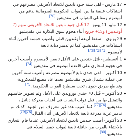
17 مارس - لقى ستة جنود تابعين للاتحاد الأفريقي مصرعهم في
اشتباكات عنيفة ما بين القوات الحكومية الصومالية بدعم من
[70]
أميصوم ومقاتلي الشباب في مقديشيو.
12 مايو–11 يونيو–
12 قُتل جنود تابعين للاتحاد الأفريقي منهم (7
أوغنديين) و13+ جريح
أثناء هجوم سوق البكارة في مقديشيو.
29 يولوي – سقط أربعة أوغنديين قتلى وأصيب خمسة آخرين أثناء
اشتباكات في مقديشيو. كما تم تدمير دبابة تابعة
[73]
[72]
[71]
لأميصوم.
1 أغسطس- قُتل جنديين على الأقل تابعين لأميصوم وأصيب آخرين
[74]
في هجوم انتحاري على قاعدة أميصوم في مقديشيو.
10 أكتوبر – لقى جندي تابع لأميصوم مصرعه وأصيب ستة آخرين
في عملية بشمال شرق مقديشيو. بعدها عاد مصنع للمعكرونة،
[75]
وتقاطع طريق حيوي، تحت سيطرة القوات الحكومية.
20 أكتوبر – قُتل 70 جندي بوروندي على الأقل وتم تصوير جثامينهم
والتمثيل بها من قبل قوات الشباب في أعقاب معركة ديانيل،
[77]
[76]
مقديشيو.
كما أصيب عدد غير معروف من الجنود. كذلك تم
[79]
[78]
تدمير عربة مدرعة تابعة للاتحاد الأفريقي أثناء القتال.
23 أكتوبر- أصيب جنديين تابعين للاتحاد الأفريقي عندما قام انتحاري
بالاختباء بالقرب من حافلة تابعة لقوات حفظ السلام في
[80]
مقديشيو.