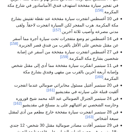
في تفجير سيارة مفخخة استهدف فندق الأمباسادور في شارع مكة
[156]
المكرمة.
في 10 أغسطس انفجرت سيارة مفخخة عند نقطة تفتيش بشارع
مكة المكرمة. هرب المفجر لكن السيارة انفجرت لاحقاً. ولقى
[157]
مدني مصرعه وأصيب ثلاثة آخرين.
في 14 أغسطس تم وضع متفجرات تحت سيارة أجرة مما أسفر
[158]
عن مقتل شخص على الأقل بالقرب من فندق قصر الجزيرة.
في 27 أغسطس انفجرت سيارة مفخخة من أسفر عن إصابة
[159]
شخصين بشارع مكة المكرمة.
في 11 سبتمبر انفكرت سيارة مفخخة مما أدى إلى مقتل شخص
وإصابة أربعة آخرين بالقرب من مقهى وفندق بشارع مكة
[160]
المكرمة.
في 20 سبتمبر أغتيل مسئول مخابراتي صومالي عندما انفجرت
[161]
ألقيت قنبلة على سيارته في مقديشيو.
في 24 سبتمبر الجنرال الصومالي عبد الله محمد شيخ قوروره
[162]
وحارسه الشخصي تم اغتيالهم على يد مسلح في مقديشيو.
في 28 سبتمبر انفجرت سيارة مفخخة خارج مطعم من أدى لمقتل
[163]
سبعة أشخاص.
في 29 سبتمبر أفادت مصادر صومالية مقتل 30 شخص- 12 جندي
و18 متمرد- في هجوم لقوات الشباب على قاعدة تابعة للجيش