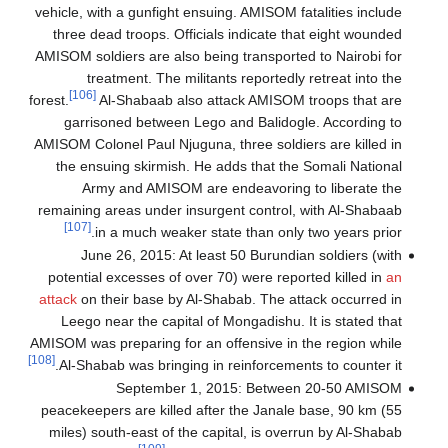
vehicle, with a gunfight ensuing. AMISOM fatalities include
three dead troops. Officials indicate that eight wounded
AMISOM soldiers are also being transported to Nairobi for
treatment. The militants reportedly retreat into the
[106]
forest.
Al-Shabaab also attack AMISOM troops that are
garrisoned between Lego and Balidogle. According to
AMISOM Colonel Paul Njuguna, three soldiers are killed in
the ensuing skirmish. He adds that the Somali National
Army and AMISOM are endeavoring to liberate the
remaining areas under insurgent control, with Al-Shabaab
[107]
in a much weaker state than only two years prior.
June 26, 2015: At least 50 Burundian soldiers (with
potential excesses of over 70) were reported killed in
an
attack
on their base by Al-Shabab. The attack occurred in
Leego near the capital of Mongadishu. It is stated that
AMISOM was preparing for an offensive in the region while
[108]
Al-Shabab was bringing in reinforcements to counter it.
September 1, 2015: Between 20-50 AMISOM
peacekeepers are killed after the Janale base, 90 km (55
miles) south-east of the capital, is overrun by Al-Shabab