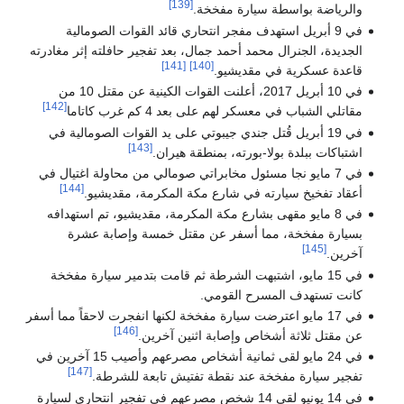
[139]
والرياضة بواسطة سيارة مفخخة.
في 9 أبريل استهدف مفجر انتحاري قائد القوات الصومالية
الجديدة، الجنرال محمد أحمد جمال، بعد تفجير حافلته إثر مغادرته
[141]
[140]
قاعدة عسكرية في مقديشيو.
في 10 أبريل 2017، أعلنت القوات الكينية عن مقتل 10 من
[142]
مقاتلي الشباب في معسكر لهم على بعد 4 كم غرب كاتاما
في 19 أبريل قُتل جندي جيبوتي على يد القوات الصومالية في
[143]
اشتباكات ببلدة بولا-بورته، بمنطقة هيران.
في 7 مايو نجا مسئول مخابراتي صومالي من محاولة اغتيال في
[144]
أعقاد تفخيخ سيارته في شارع مكة المكرمة، مقديشيو.
في 8 مايو مقهى بشارع مكة المكرمة، مقديشيو، تم استهدافه
بسيارة مفخخة، مما أسفر عن مقتل خمسة وإصابة عشرة
[145]
آخرين.
في 15 مايو، اشتبهت الشرطة ثم قامت بتدمير سيارة مفخخة
كانت تستهدف المسرح القومي.
في 17 مايو اعترضت سيارة مفخخة لكنها انفجرت لاحقاً مما أسفر
[146]
عن مقتل ثلاثة أشخاص وإصابة اثنين آخرين.
في 24 مايو لقى ثمانية أشخاص مصرعهم وأصيب 15 آخرين في
[147]
تفجير سيارة مفخخة عند نقطة تفتيش تابعة للشرطة.
في 14 يونيو لقى 14 شخص مصرعهم في تفجير انتحاري لسيارة