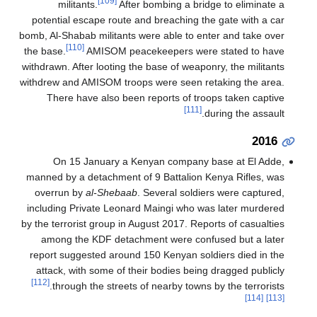
[109]
militants.
After bombing a bridge to eliminate a
potential escape route and breaching the gate with a car
bomb, Al-Shabab militants were able to enter and take over
[110]
the base.
AMISOM peacekeepers were stated to have
withdrawn. After looting the base of weaponry, the militants
withdrew and AMISOM troops were seen retaking the area.
There have also been reports of troops taken captive
[111]
during the assault.
2016
On 15 January a Kenyan company base at El Adde,
manned by a detachment of 9 Battalion Kenya Rifles, was
overrun by
al-Shebaab
. Several soldiers were captured,
including Private Leonard Maingi who was later murdered
by the terrorist group in August 2017. Reports of casualties
among the KDF detachment were confused but a later
report suggested around 150 Kenyan soldiers died in the
attack, with some of their bodies being dragged publicly
[112]
through the streets of nearby towns by the terrorists.
[114]
[113]