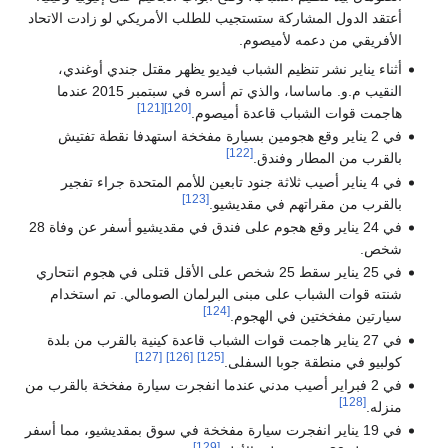
أعتقد الدول المشاركة ستستجيب للطلب الأمريكي لو زادت الاتحاد
الأفريقي من دعمه لأميصوم.
أثناء يناير نشر تنظيم الشباب فيديو يظهر مقتل جندي أوغندي،
النقيب م.و. ماساسا، والذي تم أسره في سبتمبر 2015 عندما
[121]
[120]
هاجمت قوات الشباب قاعدة أميصوم.
في 2 يناير وقع هجومين بسيارة مفخخة استهدفا نقطة تفتيش
[122]
بالقرب من المطار وفندق.
في 4 يناير أصيب ثلاثة جنود تابعين للأمم المتحدة جراء تفجير
[123]
بالقرب من مقراتهم في مقديشيو.
في 24 يناير وقع هجوم على فندق في مقديشيو أسفر عن وفاة 28
شخص.
في 25 يناير سقط 25 شخص على الأقل قتلى في هجوم انتحاري
شنته قوات الشباب على مبنى البرلمان الصومالي. تم استخدام
[124]
سيارتين مفخختين في الهجوم.
في 27 يناير هاجمت قوات الشباب قاعدة كينية بالقرب من بلدة
[127]
[126]
[125]
كولبيو في منطقة جوبا السفلى.
في 2 فبراير أصيب مدني عندما انفجرت سيارة مفخخة بالقرب من
[128]
منزله.
في 19 يناير انفجرت سيارة مفخخة في سوق بمقديشيو، مما أسفر
[129]