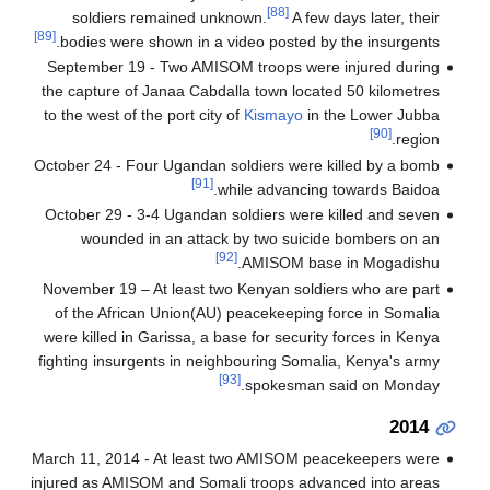
[88]
soldiers remained unknown.
A few days later, their
[89]
bodies were shown in a video posted by the insurgents.
September 19 - Two AMISOM troops were injured during
the capture of Janaa Cabdalla town located 50 kilometres
to the west of the port city of
Kismayo
in the Lower Jubba
[90]
region.
October 24 - Four Ugandan soldiers were killed by a bomb
[91]
while advancing towards Baidoa.
October 29 - 3-4 Ugandan soldiers were killed and seven
wounded in an attack by two suicide bombers on an
[92]
AMISOM base in Mogadishu.
November 19 – At least two Kenyan soldiers who are part
of the African Union(AU) peacekeeping force in Somalia
were killed in Garissa, a base for security forces in Kenya
fighting insurgents in neighbouring Somalia, Kenya's army
[93]
spokesman said on Monday.
2014
March 11, 2014 - At least two AMISOM peacekeepers were
injured as AMISOM and Somali troops advanced into areas