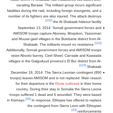
vacating Barawe. The militant group incurs significant
fatalities during the raid, including foreign insurgents, and a
number of its fighters are also injured. The attack destroys
[102]
the Al-Shabaab hideout facility.
September 13, 2014: Somali government forces and
AMISOM troops capture Aboreey, Moqokori, Yasooman
and Muuse-geel villages in the Bulobarte district from Al-
[103]
Shabaab. The militants mount no resistance.
Additionally, Somali government forces and AMISOM troops
seize Abooto-barrey, Ceel-Sheel, Carraale and Kaawada
villages in the Galguduud province's El Bur district from Al-
[103]
Shabaab.
December 18, 2014: The Sierra Leonian contingent (850
troops) leaves AMISOM and is not replaced. Main reason
for their departure is the
Ebola outbreak
in their home
country. During their stay in Somalia the Sierra Leone
troops suffered 1 dead and 6 wounded. They were based
[28]
in Kismayo.
In response, Ethiopia has offered to replace
the contingent from Sierre Leon with Ethiopian
[33]
reinforcements.