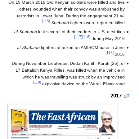
On 19 March 2016 two Kenyan soldiers were killed and five
others wounded when their convoy was ambushed by
terrorists in Lower Juba. During the engagement 21
al-
[115]
Shebaab
fighters were reported killed.
al-Shabaab
lost several of their leaders to U.S. airstrikes
[117]
[116]
during May 2016.
al-Shabaab
fighters attacked an AMISOM base in June
[118]
2016.
During November Lieutenant Dedan Karithi Karuti (26), of
17 Battalion Kenya Rifles, was killed when the vehicle in
which he was travelling was struck by an improvised
[119]
explosive device on the Warei–Elwak road.
2017