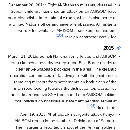
December 26, 2014: Eight Al-Shabaab militants, dressed in
Somali uniforms, launched an attack on an AMISOM base
near Mogadishu International Airport, which is also home to
a United Nations office and several embassies. All militants
were killed while five AMISOM peacekeepers and one
[104]
foreign contractor was killed.
2015
March 21, 2015: Somali National Army forces and AMISOM
troops launch a security sweep in the Bulo Burde district to
clear an Al-Shabaab blockade in the area. The cleanup
operation commences in Baladweyne, with the joint forces
removing militants from settlements on both sides of the
main road leading towards the district center. Casualties
include around five SNA troops and one AMISOM soldier.
Local officials do not issue a statement pending arrival at
[105]
Bulo Burde.
April 19, 2015: Al-Shabaab insurgents attack Kenyan
AMISOM troops in the southern Delbio area of Somalia.
The insurgents reportedly shoot at the Kenyan soldiers'