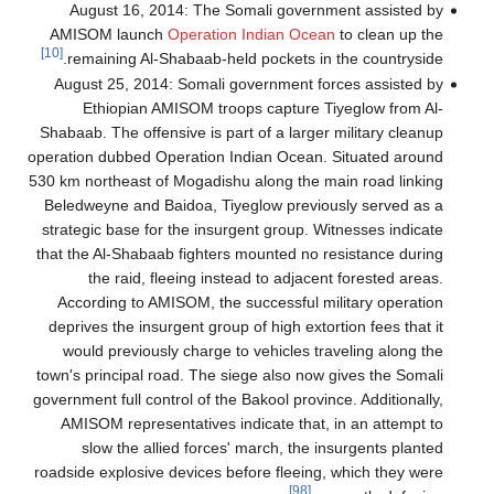
August 16, 2014: The Somali government assisted by
AMISOM launch
Operation Indian Ocean
to clean up the
[10]
remaining Al-Shabaab-held pockets in the countryside.
August 25, 2014: Somali government forces assisted by
Ethiopian AMISOM troops capture Tiyeglow from Al-
Shabaab. The offensive is part of a larger military cleanup
operation dubbed Operation Indian Ocean. Situated around
530 km northeast of Mogadishu along the main road linking
Beledweyne and Baidoa, Tiyeglow previously served as a
strategic base for the insurgent group. Witnesses indicate
that the Al-Shabaab fighters mounted no resistance during
the raid, fleeing instead to adjacent forested areas.
According to AMISOM, the successful military operation
deprives the insurgent group of high extortion fees that it
would previously charge to vehicles traveling along the
town's principal road. The siege also now gives the Somali
government full control of the Bakool province. Additionally,
AMISOM representatives indicate that, in an attempt to
slow the allied forces' march, the insurgents planted
roadside explosive devices before fleeing, which they were
[98]