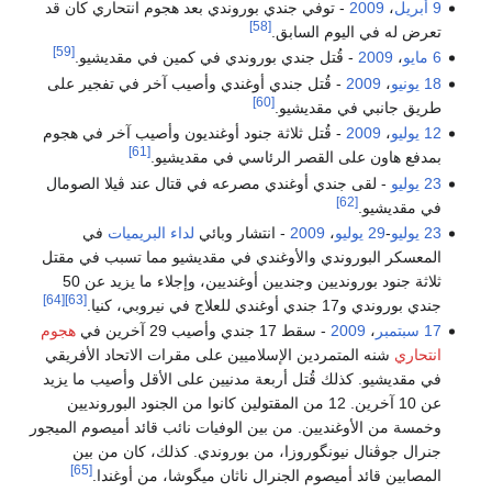
9 أبريل
،
2009
- توفي جندي بوروندي بعد هجوم انتحاري كان قد
[58]
تعرض له في اليوم السابق.
[59]
6 مايو
،
2009
- قُتل جندي بوروندي في كمين في مقديشيو.
18 يونيو
،
2009
- قُتل جندي أوغندي وأصيب آخر في تفجير على
[60]
طريق جانبي في مقديشيو.
12 يوليو
،
2009
- قُتل ثلاثة جنود أوغنديون وأصيب آخر في هجوم
[61]
بمدفع هاون على القصر الرئاسي في مقديشيو.
23 يوليو
- لقى جندي أوغندي مصرعه في قتال عند ڤيلا الصومال
[62]
في مقديشيو.
23 يوليو
-
29 يوليو
،
2009
- انتشار وبائي
لداء البريميات
في
المعسكر البوروندي والأوغندي في مقديشيو مما تسبب في مقتل
ثلاثة جنود بورونديين وجنديين أوغنديين، وإجلاء ما يزيد عن 50
[64]
[63]
جندي بوروندي و17 جندي أوغندي للعلاج في نيروبي، كنيا.
17 سبتمبر
،
2009
- سقط 17 جندي وأصيب 29 آخرين في
هجوم
انتحاري
شنه المتمردين الإسلاميين على مقرات الاتحاد الأفريقي
في مقديشيو. كذلك قُتل أربعة مدنيين على الأقل وأصيب ما يزيد
عن 10 آخرين. 12 من المقتولين كانوا من الجنود البورونديين
وخمسة من الأوغنديين. من بين الوفيات نائب قائد أميصوم الميجور
جنرال جوڤنال نيونگوروزا، من بوروندي. كذلك، كان من بين
[65]
المصابين قائد أميصوم الجنرال ناثان ميگوشا، من أوغندا.