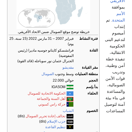
الأفريقي
بموافقة
الأمم
المتحدة
. تم
إنتداب
خريطة توضح موقع الصومال ضمن الاتحاد الأفريقي.
أميصوم
فترة النشاط
فبراير 2007 – 31 مارس 2022 (15 سنة، 25
لتدعيم البنى
يوم)
الحكومية
القادة
فرانشسكو كايتانو جوسيه ماديرا (رئيس
الانتقالية،
المفوضية)
تنفيذة خطة
الجنرال عثمان نور سوباجله (قائد القوة)
أمن وطنية،
مقر القيادة
مقديشو
وتدريب
منطقة العمليات
وسط وجنوب
الصومال
قوات الأمن
الحجم
حوالي 22.000
الصومالية،
بدأ بإسم
IGASOM
والمساعدة
الحلفاء
الحكومة الاتحادية للصومال
في بناء بيئة
أهل السنة والجماعة
آمنة لتوصيل
حركة راس كمبوني
المساعدات
الخصوم
الشباب
تحالف إعادة تحرير الصومال
(dis)
حزب الإسلام
(dis)
تنظيم القاعدة