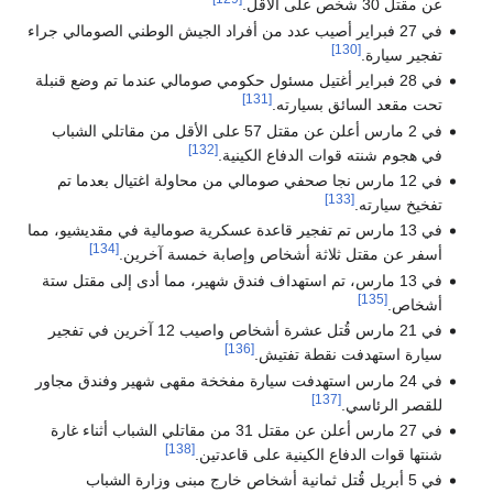
عن مقتل 30 شخص على الأقل.
في 27 فبراير أصيب عدد من أفراد الجيش الوطني الصومالي جراء
[130]
تفجير سيارة.
في 28 فبراير أغتيل مسئول حكومي صومالي عندما تم وضع قنبلة
[131]
تحت مقعد السائق بسيارته.
في 2 مارس أعلن عن مقتل 57 على الأقل من مقاتلي الشباب
[132]
في هجوم شنته قوات الدفاع الكينية.
في 12 مارس نجا صحفي صومالي من محاولة اغتيال بعدما تم
[133]
تفخيخ سيارته.
في 13 مارس تم تفجير قاعدة عسكرية صومالية في مقديشيو، مما
[134]
أسفر عن مقتل ثلاثة أشخاص وإصابة خمسة آخرين.
في 13 مارس، تم استهداف فندق شهير، مما أدى إلى مقتل ستة
[135]
أشخاص.
في 21 مارس قُتل عشرة أشخاص واصيب 12 آخرين في تفجير
[136]
سيارة استهدفت نقطة تفتيش.
في 24 مارس استهدفت سيارة مفخخة مقهى شهير وفندق مجاور
[137]
للقصر الرئاسي.
في 27 مارس أعلن عن مقتل 31 من مقاتلي الشباب أثناء غارة
[138]
شنتها قوات الدفاع الكينية على قاعدتين.
في 5 أبريل قُتل ثمانية أشخاص خارج مبنى وزارة الشباب