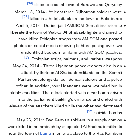
[94]
close to coastal town of Barawe and Qoryoley.
March 18, 2014 - At least three Dijiboutian soldiers were
[26]
killed in a hotel attack on the town of Bulo-burde.
April 5, 2014 - During joint AMISOM-Somali incursion to
liberate the town of Wabxo, Al Shabaab fighters claimed to
have killed Ethiopian troops from AMISOM and posted
photos on social media showing fighters posing over two
unidentified bodies in uniform with AMISOM patches,
[19]
Ethiopian script, helmets, and various weapons.
May 24, 2014 - Three Ugandan peacekeepers died in an
attack by thirteen Al Shabaab militants on the Somali
Parliament alongside four Somali soldiers and a police
officer. In addition, four Ugandans were wounded but in
stable condition. The attack started with a car bomb driven
into the parliament building's entrance and ended with
eleven of the attackers killed while the other two detonated
[95]
suicide bombs.
May 26, 2014: Two Kenyan soldiers in a supply convoy
were killed in an ambush by suspected Al Shabaab militants
near the town of
Lamu
in an area close to the Ras Kamboni