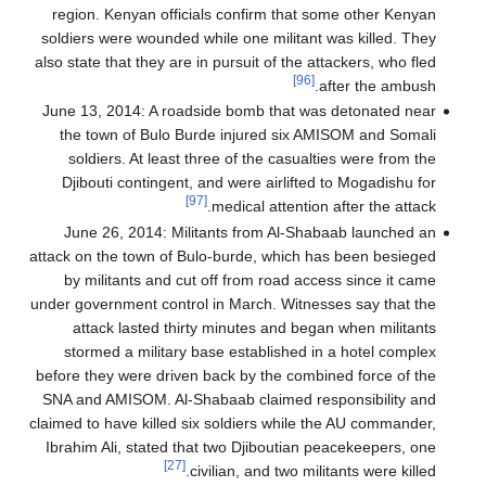
region. Kenyan officials confirm that some other Kenyan
soldiers were wounded while one militant was killed. They
also state that they are in pursuit of the attackers, who fled
[96]
after the ambush.
June 13, 2014: A roadside bomb that was detonated near
the town of Bulo Burde injured six AMISOM and Somali
soldiers. At least three of the casualties were from the
Djibouti contingent, and were airlifted to Mogadishu for
[97]
medical attention after the attack.
June 26, 2014: Militants from Al-Shabaab launched an
attack on the town of Bulo-burde, which has been besieged
by militants and cut off from road access since it came
under government control in March. Witnesses say that the
attack lasted thirty minutes and began when militants
stormed a military base established in a hotel complex
before they were driven back by the combined force of the
SNA and AMISOM. Al-Shabaab claimed responsibility and
claimed to have killed six soldiers while the AU commander,
Ibrahim Ali, stated that two Djiboutian peacekeepers, one
[27]
civilian, and two militants were killed.