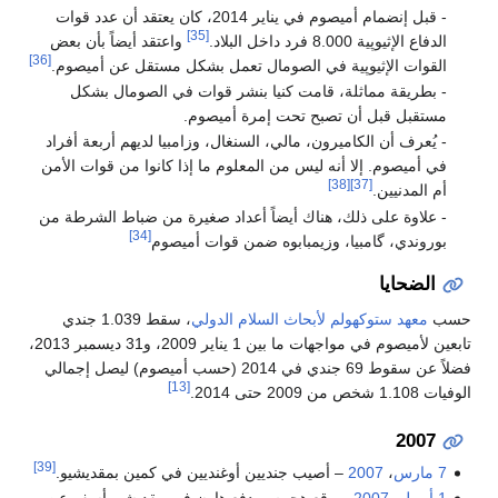
- قبل إنضمام أميصوم في يناير 2014، كان يعتقد أن عدد قوات
[35]
الدفاع الإثيوپية 8.000 فرد داخل البلاد.
واعتقد أيضاً بأن بعض
[36]
القوات الإثيوپية في الصومال تعمل بشكل مستقل عن أميصوم.
- بطريقة مماثلة، قامت كنيا بنشر قوات في الصومال بشكل
مستقبل قبل أن تصبح تحت إمرة أميصوم.
- يُعرف أن الكاميرون، مالي، السنغال، وزامبيا لديهم أربعة أفراد
في أميصوم. إلا أنه ليس من المعلوم ما إذا كانوا من قوات الأمن
[38]
[37]
أم المدنيين.
- علاوة على ذلك، هناك أيضاً أعداد صغيرة من ضباط الشرطة من
[34]
بوروندي، گامبيا، وزيمبابوه ضمن قوات أميصوم
الضحايا
حسب
معهد ستوكهولم لأبحاث السلام الدولي
، سقط 1.039 جندي
تابعين لأميصوم في مواجهات ما بين 1 يناير 2009، و31 ديسمبر 2013،
فضلاً عن سقوط 69 جندي في 2014 (حسب أميصوم) ليصل إجمالي
[13]
الوفيات 1.108 شخص من 2009 حتى 2014.
2007
[39]
7 مارس
،
2007
– أصيب جنديين أوغنديين في كمين بمقديشيو.