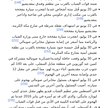
[148]
شنته قوات الشباب بالقرب من مطعم وفندق بمقديشيو.
في 20 يونيو قُتل ستة أشخاص عندما انفجرت سيارة مفخخة
بالقرب من مكتب إداري حكومي محلي في ضاحية واداجير
[149]
بمقديشيو.
في 22 يونيو تم استهداف نقطة شرطة في شارع مكة الكرمة،
[150]
مقديشيو بسيارة مفخخة.
في 19 يوليو، انفجرت سيارة مفخخة خارج مبنى وزارة الشباب
[151]
والرياضة مما أسفر عن إصابة مسئول مخابراتي صومالي.
في 30 يوليو قُتل خمسة جنود بسيارة مفخخة بالقرب من نطقة
[152]
تفتيش أمنية بشارع مكة المكرمة.
في 30 يوليو وقعت حافلة أوغندية/عسكرية صومالية مشتركة في
كمين عند گوريوين في منطقة شابل السفلى، على بعد 140 كم
جنوب غرب مقديشيو، أثناء دورية لهم، مما أسفر عن مقتل 12
[153]
جندي وإصابة سبعة آخرين في الهجوم.
في 31 يوليو استهدف مسئول مخابراتي صومالي بهجوم على
[154]
سيارته. أصيب المسئول واثنين آخرين من المدنيين.
في أغسطس نشر تنظيم الشباب فيديو يظهر مقتل جندي كيني،
ليونارد ماينگي، والذي كان قد تم أسره في يناير 2016 عندما تم
[155]
الهجوم على القاعدة الكينية في الأدي من قبل قوات الشباب.
في 4 أغسطس لقى أربعة أشخاص مصرعهم وأصيب ستة آخرين