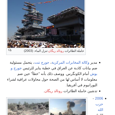
حاملة الطائرات
رونالد ريگان
تنزل الماء. (2003)
مدير
وكالة المخابرات المركزية
،
جورج تنت
، يتحمل مسئولية
ضم بيانات كاذبة عن العراق في خطبة يناير للرئيس
جورج و.
بوش
أمام الكونگرس. ووصف ذلك بأنه "خطأ" حين ضم
معلومات لا أساس لها من الصحة حول محاولات عراقية لشراء
اليورانيوم في أفريقيا.
تدشين حاملة الطائرات
رونالد ريگان
.
-
2006
حزب
الله