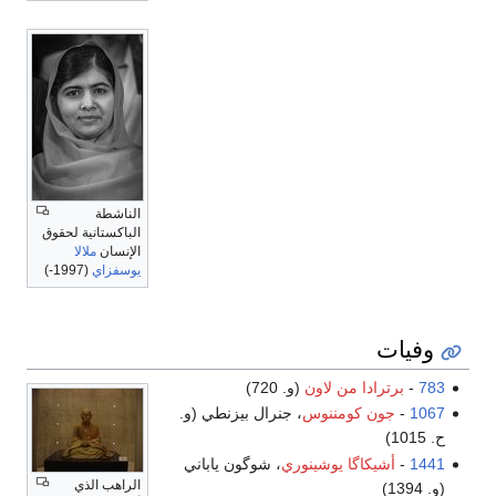
الناشطة
الباكستانية لحقوق
الإنسان
ملالا
يوسفزاي
(1997-)
وفيات
783
-
برترادا من لاون
(و. 720)
1067
-
جون كومننوس
، جنرال بيزنطي (و.
ح. 1015)
1441
-
أشيكاگا يوشينوري
، شوگون ياباني
الراهب الذي
(و. 1394)