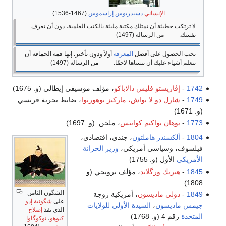
الإنساني
دسيدريوس إراسموس
(1467-1536).
لا ترتكب خطيئة أن تمتلك مكتبة مليئة بالكتب العلمية، دون أن تعرف
نفسك. ―― من الرسالة (1497)
يجب الحصول على أفضل
المعرفة
أولاً ودون تأخير. إنها قمة الحماقة أن
تتعلم أشياء عليك أن تنساها لاحقًا. ―― من الرسالة (1497)
1742
-
إڤاريستو فليس دالاباكو
، مؤلف موسيقي إيطالي (و. 1675)
1749
-
شارل دو لا بواش، ماركيز بوهورنوا
، ضابط بحرية فرنسي
(و. 1671)
1773
-
يوهان يواكيم كوانتس
، ملحن. (و. 1697)
1804
-
ألكسندر هاملتون
، جندي، اقتصادي،
فيلسوف، وسياسي أمريكي،
وزير الخزانة
الأمريكي
الأول (و. 1755)
1845
-
هنريك ورگلاند
، مؤلف نرويجي (و.
1808)
الشگون الثامن
1849
-
دولي ماديسون
، أمريكية زوجة
على
شگونية إدو
جيمس ماديسون
،
السيدة الأولى للولايات
الذي نفذ
إصلاح
المتحدة
رقم 4 (و. 1768)
كيوهو
،
توكوگاوا