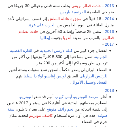
2013
-
حادث قطار بريتني
يخلف ستة قتلى وحوالي 30 جريحًا في
ضواحي العاصمة
الفرنسية
باريس
.
2014
- 18 قتيلاً في
مجزرة عائلة البطش
إثر قصف إسرائيلي لأحد
منازل العائلة في اليوم الخامس من
الحرب على غزة
.
2016
- مقتل 25 شخصاً وإصابة 50 آخرين في
حادث تصادم
قطارين
بالقرب من مدينة
أندريا
بجنوب
إيطاليا
.
-
2017
انفصال جزء كبير من
كتلة لارسن الجليدية
في
القارة القطبية
2
الجنوبية
، تصل مساحتها إلى 5.800 كلم
وزنتها إلى أكثر من
تريليون طن وسماكتها إلى أكثر من 200 متر.
القضاء البرازيلي يصدر حكماً بالسجن تسع سنوات وستة أشهر
للرئيس البرازيلي
السابق
لويس إيناسيو لولا دا سيلفا
بتهم
الفساد
وغسيل الأموال
.
-
2018
أعلن
مرصد النيوترينو آيس كيوب
أنهم قد تتبعوا
نيوترينو
اصطدم بمحطتهم البحثية في أنتارتيكا في سبتمبر 2017 عائدين
إلى نقطة انبعاثه من
نجم زائف متوهج
على بعد 3.7 بليون
سنة
ضوئية
. هذه هي أول مرة يُستخدَم
كاشف نيوترينو
لتحديد مكان
جرم في الفضاء.