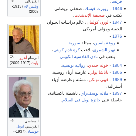
فرنسا
.
الفيزيائي
ويليس لام
(1913-
1946
-
روبرت فيسك
، صحفي بريطاني
2008)
يكتب في
صحيفة الإندبندنت
.
1947
-
لورن كولمان
، عالم دراسات الحيوان
الخفية ومؤلف أمريكي.
-
1976
روعة ياسين
، ممثلة
سورية
.
نهير الشمري
، لاعب
كرة قدم
كويتي
،
يلعب في
نادي القادسية الكويتي
.
الرسام
أندرو
وايث
(1917-2009)
1984
-
خولة حمدي
،
روائية
تونسية
.
1985
-
ناتاشا پولي
، عارضة أزياء روسية.
1989
-
فيبي تونكن
، ممثلة وعارضة أزياء
أسترالية.
1997
-
ملاله یوسف‌زاي
، ناشطة پاكستانية،
حاصلة على
جائزة نوبل في السلام
.
السياسي
الفرنسي
ليونل
جوسپان
(1937-)