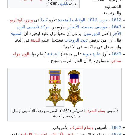
بقيادة
نابليون
(1806)
النمساوية
والفرنسية.
1812
-
حرب 1812
:
الولايات المتحدة
تغزو
كندا
في
ونزر، اونتاريو
.
1843
-
جوسف سميث، الأصغر
، مؤسس
حركة قديسي اليوم
الآخر
(أصل
المورمون
) يدعي أن وحياً نزل عليه ليخبره أن
المسيح
قال أن "من يرفض
تعدد الزوجات
فستحل عليه
اللعنة
في الدنيا
ولن يدخل في ملكوته في الآخرة".
1849
- أول
غارة جوية
على مدينة (
البندقية
) قام بها
بالون هواء
ساخن
نمساوي، إلا أن الغارة لم تتم بنجاح.
تأسيس
وسام الشرف
الأمريكي (1862). الصور من وقت التأسيس (يسار:
جيش، يمين: بحرية）
1862
- تأسيس
وسام الشرف
الأمريكي.
1879
- لمساعدة الاقتصاد،
رايخستاگ الامبراطورية الألمانية
يقدم