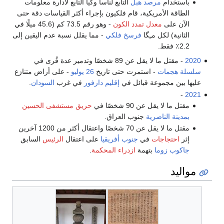
باستخدام
مرصد هبل
التابع لناسا وگيا التابع لادارة معلومات
الطاقة الأمريكية، قام فلكيون بإجراء أكثر القياسات دقة حتى
الآن على
معدل تمدد الكون
- وهو رقم 73.5 كم (45.6 ميلًا في
الثانية) لكل مـِگا
فرسخ فلكي
- مما يقلل نسبة عدم اليقين إلى
2.2٪ فقط.
2020
- مقتل ما لا يقل عن 89 شخصًا وتدمير عدة قُرى في
سلسلة هجمات
- استمرت حتى تاريخ
26 يوليو
- على أراض متنازع
عليها بين مجموعة قبائل في
إقليم دارفور
في غرب
السودان
.
-
2021
مقتل ما لا يقل عن 90 شخصًا في
حريق مستشفى الحسين
بمدينة الناصرية
جنوب العراق.
مقتل ما لا يقل عن 70 شخصًا واعتقال أكثر من 1200 آخرين
إثر
احتجاجات
في
جنوب أفريقيا
على اعتقال
الرئيس
السابق
جاكوب زوما
بتهمة
ازدراء المحكمة
.
مواليد