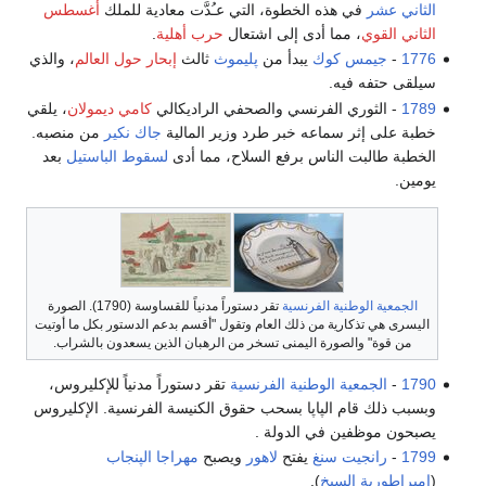
الثاني عشر
في هذه الخطوة، التي عـُدَّت معادية للملك
أغسطس
الثاني القوي
، مما أدى إلى اشتعال
حرب أهلية
.
1776
-
جيمس كوك
يبدأ من
پليموث
ثالث
إبحار حول العالم
، والذي
سيلقى حتفه فيه.
1789
- الثوري الفرنسي والصحفي الراديكالي
كامي ديمولان
، يلقي
خطبة على إثر سماعه خبر طرد وزير المالية
جاك نكير
من منصبه.
الخطبة طالبت الناس برفع السلاح، مما أدى
لسقوط الباستيل
بعد
يومين.
الجمعية الوطنية الفرنسية
تقر دستوراً مدنياً للقساوسة (1790). الصورة
اليسرى هي تذكارية من ذلك العام وتقول "أقسم بدعم الدستور بكل ما أوتيت
من قوة" والصورة اليمنى تسخر من الرهبان الذين يسعدون بالشراب.
1790
-
الجمعية الوطنية الفرنسية
تقر دستوراً مدنياً للإكليروس،
وبسبب ذلك قام الپاپا بسحب حقوق الكنيسة الفرنسية. الإكليروس
يصبحون موظفين في الدولة .
1799
-
رانجيت سنغ
يفتح
لاهور
ويصبح
مهراجا
الپنجاب
(
امبراطورية السيخ
).