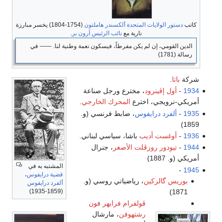
كاتب
دستور الولايات المتحدة
ألكسندر هاملتون
(1754-1804) يخسر مبارزة
نارية مع
نائب الرئيس
آرون بر
.
الدين القومي، إن لم يكن مفرطاً، فيسكون نعمة وطنية لنا. ―― في
رسالة (1781)
شركة
باتا
.
1934
-
أول إڤينرود
، مخترع ورجل صناعة
أمريكي-نرويجي، اخترع
المحرك الخارجي
.
1935
-
ألفرد درايفوس
، ضابط فرنسي (و.
1859)
1936
-
أوغست أديب
باشا، سياسي لبناني.
1944
-
تيودور روزڤلت الأصغر
، جنرال
أمريكي (و. 1887)
المشتبه به في
-
1945
قضية درايفوس
،
بوريس گالركين
، رياضياتي روسي (و.
ألفرد درايفوس
1871)
(1859-1935)
ڤولفرام فرايهر فون
رشتهوفن
، مارشال