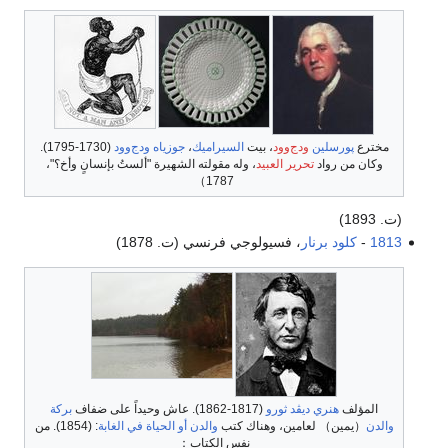
مخترع
پورسلين
ودج‌وود
، بيت
السيراميك
،
جوزياه ودج‌وود
(1730-1795).
وكان من رواد
تحرير العبيد
، وله مقولته الشهيرة "ألستُ بإنسانٍ وأخ؟"،
1787）
(ت. 1893)
1813
-
كلود برنار
، فسيولوجي فرنسي (ت. 1878)
المؤلف
هنري ديڤد ثورو
(1817-1862). عاش وحيداً على ضفاف
بركة
والدن
（يمين） لعامين، وهناك كتب
والدن أو الحياة في الغابة
: (1854). من
نفس الكتاب：