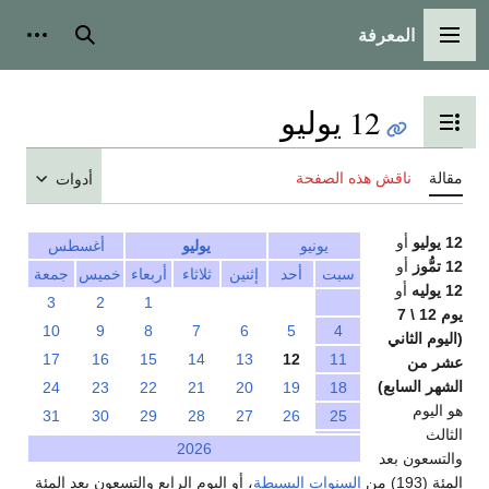
المعرفة
القائمة الرئيسية
بحث
أدوات
12 يوليو
تبديل عرض جدول المحتويات
مقالة
ناقش هذه الصفحة
أدوات
12 يوليو
أو
يونيو
يوليو
أغسطس
12 تمُّوز
أو
سبت
أحد
إثنين
ثلاثاء
أربعاء
خميس
جمعة
12 يوليه
أو
3
2
1
يوم 12 \ 7
10
9
8
7
6
5
4
(اليوم الثاني
17
16
15
14
13
12
11
عشر من
الشهر السابع)
24
23
22
21
20
19
18
هو اليوم
31
30
29
28
27
26
25
الثالث
2026
والتسعون بعد
المئة (193) من
السنوات البسيطة
، أو اليوم الرابع والتسعون بعد المئة