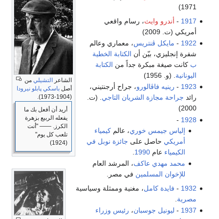
1971)
1917
-
أندرو وايث
، رسام واقعي
أمريكي (ت. 2009)
1922
-
مايكل ڤنتريس
، معماري وعالم
شفرة إنجليزي، بيّن أن
الكتابة الخطية
ب
كانت صيغة مبكرة جداً من
الكتابة
اليونانية
. (و. 1956)
الشاعر
التشيلي
من
1923
-
رينيه فاڤالورو
، جراح أرجنتيني،
أصل
باسكي
پابلو نيرودا
(1904-1973).
رائد
جراحة مجازة الشريان التاجي
. (ت.
2000)
أريد أن أفعل بك ما
يفعله الربيع بزهرة
-
1928
الكرز. ―― "أنت
إلياس جيمس خوري
، عالم
كيمياء
تلعب كل يوم"
أمريكي
حاصل على
جائزة نوبل في
(1924)
الكيمياء
عام
1990
.
محمد مهدي عاكف
، المرشد العام
للإخوان المسلمين
في مصر.
1932
-
فايدة كامل
، مغنية وممثلة وسياسية
مصرية
.
1937
-
ليونيل جوسبان
،
رئيس وزراء