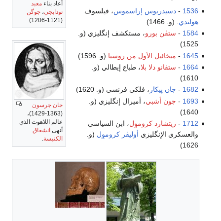
أعاد بناء
معبد
1536
-
دسيدريوس إراسموس
، فيلسوف
تودايجي
،
جوگن
(1121-1206)
هولندي
. (و. 1466)
1584
-
ستڤن بورو
، مستكشف إنگليزي (و.
1525)
1645
-
ميخائيل الأول من روسيا
(و. 1596)
1664
-
ستفانو دلا بلا
، طباع إيطالي (و.
1610)
1682
-
جان پيكار
، فلكي فرنسي (و. 1620)
1693
-
جون أشبي
، أميرال إنگليزي (و.
جان جرسون
1640)
(1363-1429)،
عالم اللاهوت الذي
1712
-
ريتشارد كروموِل
، ابن السياسي
أنهى
انشقاق
والعسكري الإنگليزي
أوليڤر كروموِل
(و.
الكنيسة
.
1626)