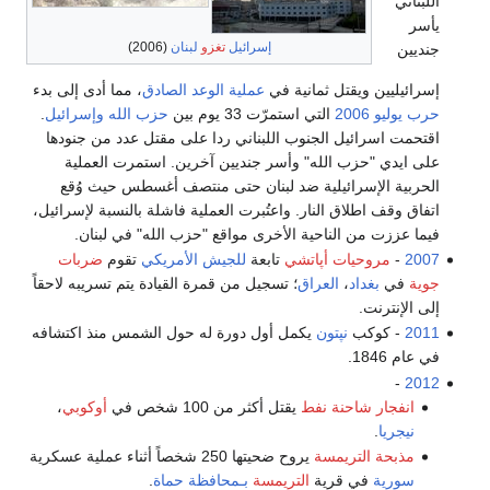
اللبناني
يأسر
إسرائيل
تغزو
لبنان
(2006)
جنديين
إسرائيليين ويقتل ثمانية في
عملية الوعد الصادق
، مما أدى إلى بدء
حرب يوليو 2006
التي استمرّت 33 يوم بين
حزب الله
وإسرائيل
.
اقتحمت اسرائيل الجنوب اللبناني ردا على مقتل عدد من جنودها
على ايدي "حزب الله" وأسر جنديين آخرين. استمرت العملية
الحربية الإسرائيلية ضد لبنان حتى منتصف أغسطس حيث وُقع
اتفاق وقف اطلاق النار. واعتُبرت العملية فاشلة بالنسبة لإسرائيل،
فيما عززت من الناحية الأخرى مواقع "حزب الله" في لبنان.
2007
-
مروحيات أپاتشي
تابعة
للجيش الأمريكي
تقوم
ضربات
جوية
في
بغداد
،
العراق
؛ تسجيل من قمرة القيادة يتم تسريبه لاحقاً
إلى الإنترنت.
2011
- كوكب
نپتون
يكمل أول دورة له حول الشمس منذ اكتشافه
في عام 1846.
-
2012
انفجار شاحنة نفط
يقتل أكثر من 100 شخص في
أوكوبي
،
نيجريا
.
مذبحة التريمسة
يروح ضحيتها 250 شخصاً أثناء عملية عسكرية
سورية
في قرية
التريمسة
بـمحافظة حماة
.