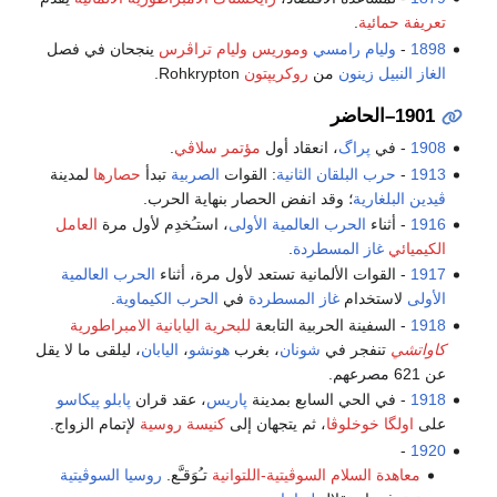
تعريفة حمائية
.
1898
-
وليام رامسي
وموريس وليام تراڤرس
ينجحان في فصل
الغاز النبيل
زينون
من
روكريپتون
Rohkrypton.
1901–الحاضر
1908
- في
پراگ
، انعقاد أول
مؤتمر سلاڤي
.
1913
-
حرب البلقان الثانية
: القوات
الصربية
تبدأ
حصارها
لمدينة
ڤيدين
البلغارية
؛ وقد انفض الحصار بنهاية الحرب.
1916
- أثناء
الحرب العالمية الأولى
، استـُخدِم لأول مرة
العامل
الكيميائي
غاز المسطردة
.
1917
- القوات الألمانية تستعد لأول مرة، أثناء
الحرب العالمية
الأولى
لاستخدام
غاز المسطردة
في
الحرب الكيماوية
.
1918
- السفينة الحربية التابعة
للبحرية اليابانية الامبراطورية
كاواتشي
تنفجر في
شونان
، بغرب
هونشو
،
اليابان
، ليلقى ما لا يقل
عن 621 مصرعهم.
1918
- في الحي السابع بمدينة
پاريس
، عقد قران
پابلو پيكاسو
على
اولگا خوخلوڤا
، ثم يتجهان إلى
كنيسة روسية
لإتمام الزواج.
-
1920
معاهدة السلام السوڤيتية-اللتوانية
تـُوَقـَّع.
روسيا السوڤيتية