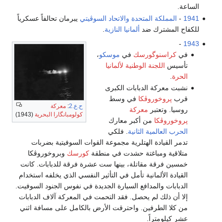
الساعة.
1941
-
المملكة المتحدة
والاتحاد السوڤيتي
يبرمان تحالفاً عسكرياً
للكفاح المشترك ضد
ألمانيا النازية
.
-
1943
في
كراسنوگورسك
في
موسكو
،
تأسيس
اللجنة الوطنية لألمانيا
الحرة
.
نشبت معركة الدبابات الكبرى
قرب
پروخوروڤكا
في وسط
ح.ع.2
:
معركة
روسيا. وتعتبر
معركة
كولومبانگارا البحرية
(1943)
پروخوروڤكا
من أكبر معارك
الحرب العالمية الثانية
. فلكي
تدمر القيادة الهتلرية مجموعة القوات السوفيتية بضربات
متلاقية ومباغتة حشدت في منطقة
كورسك
وبروخوروڤكا
خمسين فرقة مقاتلة، بينها ست عشرة فرقة للدبابات. كانت
القيادة الألمانية تأمل في التأثير النفسي الذي يخلفه استخدام
الدبابات والمدافع السيارة الجديدة في نفوس الجنود السوفيت.
إلا أن ذلك لم يحصل. فقد التحمت في المعركة آلاف الدبابات
من كلا الطرفين. واحترقت الأرض بالكامل على مسافة اثني
عشر كيلومتراً.