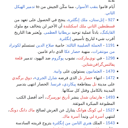
ثلاثة
أيام قاموا
بنقب الأسوار
، مما مكّن الجيش من to
تدمير
الهيكل
الثاني
.
927
-
إثل‌ستان
،
ملك إنگلترة
، ينجح في الحصول على تعهد من
قسطنطين الثاني ملك اسكتلندة
أن الأخير لن يتحالف مع ملوك
الڤايكنگ
، بادئاً عملية توحيد
بريطانيا العظمى
. ويُعتبر هذا التاريخ
أقرب شيء لتاريخ تأسيس
إنگلترة
.
1191
-
الحملة الصليبية الثالثة
: حامية
صلاح الدين
تستسلم
لكونراد
من مونتفرات
، منهية
حصار عكا
الذي دام عامين.
1298
- في
نوي‌ماركت
، نشوب
پوگروم
ضد اليهود، تدمير
قلعة
پفالتس‌گرافن‌شتاين
.
1470
-
العثمانيون
يستولون على
وابية
.
1472
- انتهاء
حصار نل
الذي فرضه
شارل الجريء
،
دوق برگندي
على مدينة
نل
بمقاطعة
پيكاردي
،
فرنسا
. الحصار انتهى بتدمير
المدينة بالكامل وقتل كل سكانها.
1493
-
هارتمان شدل
ينشر
تأريخ نورمبرگ
، أحد أفضل الكتب
المطبوعة المبكرة الموثقة.
1527
-
لي كونگ هوانگ
يتنازل عن العرش لصالح
ماك دانگ دونگ
،
لتنتهي
أسرة لي
وتبدأ
أسرة ماك
.
1543
- الملك
هنري الثامن من إنگلترة
يتزوج قرينته السادسة