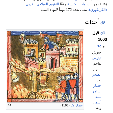
(194) من
السنوات الكبيسة
وفقًا
للتقويم الميلادي الغربي
(الگريگوري)
. يبقى بعده 172 يوماً لانتهاء السنة.
أحداث
قبل
1600
-
70
جيوش
تيتوس
تهاجم
أسوار
القدس
بعد
حصار
استمر
ستة
أشهر
.
حصار عكا
(1191).
وبعد