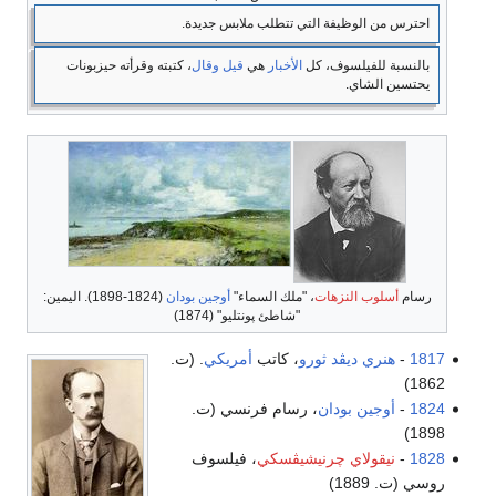
احترس من الوظيفة التي تتطلب ملابس جديدة.
بالنسبة للفيلسوف، كل
الأخبار
هي
قيل وقال
، كتبته وقرأته حيزبونات
يحتسين الشاي.
رسام
أسلوب النزهات
، "ملك السماء"
أوجين بودان
(1824-1898). اليمين:
"شاطئ پونتليو" (1874)
1817
-
هنري ديڤد ثورو
، كاتب
أمريكي
. (ت.
1862)
1824
-
أوجين بودان
، رسام فرنسي (ت.
1898)
1828
-
نيقولاي چرنيشيڤسكي
، فيلسوف
روسي (ت. 1889)