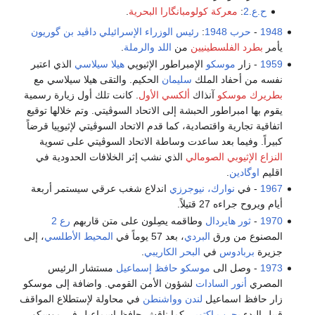
ح.ع.2
:
معركة كولومبانگارا البحرية
.
1948
-
حرب 1948
:
رئيس الوزراء الإسرائيلي
داڤيد بن گوريون
يأمر
بطرد الفلسطينيين
من
اللد
والرملة
.
1959
- زار
موسكو
الإمبراطور الإثيوپي
هيلا سيلاسي
الذي اعتبر
نفسه من أحفاد الملك
سليمان
الحكيم. والتقى هيلا سيلاسي مع
بطريرك موسكو
آنذاك
ألكسي الأول
. كانت تلك أول زيارة رسمية
يقوم بها امبراطور الحبشة إلى الاتحاد السوڤيتي. وتم خلالها توقيع
اتفاقية تجارية واقتصادية، كما قدم الاتحاد السوڤيتي لإثيوپيا قرضاً
كبيراً. وفيما بعد ساعدت وساطة الاتحاد السوڤيتي على تسوية
النزاع الإثيوبي الصومالي
الذي نشب إثر الخلافات الحدودية في
اقليم
اوگادين
.
1967
- في
نوارك، نيوجرزي
اندلاع شغب عرقي سيستمر أربعة
أيام ويروح جراءه 27 قتيلاً.
1970
-
ثور هايردال
وطاقمه يصِلون على متن قاربهم
رع 2
المصنوع من ورق
البردي
، بعد 57 يوماً في
المحيط الأطلسي
، إلى
جزيرة
بربادوس
في
البحر الكاريبي
.
1973
- وصل الى
موسكو
حافظ إسماعيل
مستشار الرئيس
المصري
أنور السادات
لشؤون الأمن القومي. واضافة إلى موسكو
زار حافظ اسماعيل
لندن
وواشنطن
في محاولة لإستطلاع المواقف
قبيل البدء
بحرب اكتوبر
. كما ناقش حافظ إسماعيل في موسكو