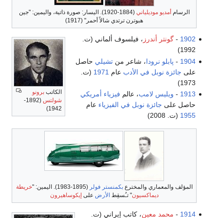
الرسام
أمديو موديلياني
(1884-1920). اليسار: صورة ذاتية، واليمين: "جين
هبوترن ترتدي شالاً أحمر" (1917)
1902
-
گونتر أندرز
، فيلسوف ألماني (ت.
1992)
1904
-
پابلو نرودا
، شاعر من
تشيلي
حاصل
على
جائزة نوبل في الأدب
عام
1971
(ت.
1973)
الكاتب
برونو
1913
-
ويليس لامب
، عالم
فيزياء
أمريكي
شولتس
(1892-
حاصل على
جائزة نوبل في الفيزياء
عام
1942)
1955
(ت. 2008)
المؤلف والمعماري والمخترع
بكمنستر فولر
(1895-1983). اليمين: "
خريطة
ديماكسيون
" تـُسقِط
الأرض
على
إيكوساهيرون
1914
-
محمد معين
، كاتب إيراني (ت.