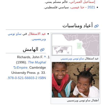
إسماعيل العمراني
، عالم مسلم يمني.
2021
-
حنا عيسى
، سياسي فلسطيني.
أعياد ومناسبات
عيد الاستقلال
في
ساو تومي
وبرينسيبي
.
الهامش
Richards, John F.
^
عيد استقلال
ساو تومي وپرنسيپي
(1996).
The Mughal
Empire
. Cambridge
University Press. p. 33.
.
978-0-521-56603-2
ISBN
أطفال ساو تومي وپرنسيپي