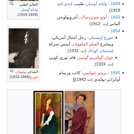
1849
-
وليام أوسلر
، طبيب
كندي
(ت.
العالم الطبي
وليام أوسلر
1919)
(1849-1919)
1850
-
أوتو شوتن‌ساك
، أنثروپولوجي
ألماني (ت. 1912)
-
1854
جورج إيستمان
، رجل أعمال أمريكي،
ومخترع
الفيلم الملفوف
، أسس شركة
إيستمان كوداك
(ت. 1932)
خوان گوالبرتو گوميز
، قائد ثوري كوبي
(ت. 1933)
الشاعر
ستيفان
1892
-
برونو شولتس
، كاتب ورسام
جورج
(1868-1933)
أوكراني-بولندي (ت 1942)]]