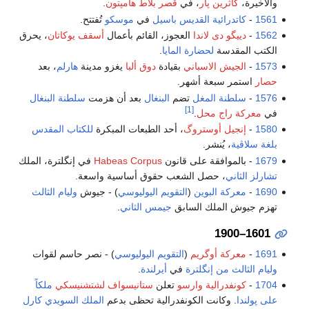
والأخيرة،
كاثرين پار
، في
قصر بلاط هامپتون
.
1561
-
كاتدرائية القديس باسيل
في
موسكو
تُفتتح.
1562
-
دييگو دى لاندا
العجوز، القائم بأعمال
أسقف يوكاتان
، يحرق
الكتب المقدسة
لحضارة المايا
.
1573
-
الجيش الاسباني
بقيادة
دوق ألبا
يغزو مدينة
هارلم
، بعد
حصار
استمر سبعة أشهر.
1576
-
سلطنة المغل
تضم
البنغال
بعد أن هزمت
سلطنة البنغال
[1]
في
معركة راج محل
.
1580
-
إنجيل أوستروگ
، أحد الطبعات المبكرة
للكتاب المقدس
بلغة سلاڤية
، يُنشر.
1679
- بالموافقة على قانون
Habeas Corpus
في إنگلترة، الملك
تشارلز الثاني
، حصل الشعب حقوق أساسية واسعة.
1690
-
معركة البوين
(
التقويم اليوليوسي
) - جيوش
وليام الثالث
تهزم جيوش الملك السابق
جيمس الثاني
.
1601–1900
1691
-
معركة أوگريم
(
التقويم اليوليوسي
) - نصر حاسم لقوات
وليام الثالث من إنگلترة
في
أيرلندة
.
1704
-
كونفدرالية وارسو
تعلن
ستانيسواف لشتشنيسكي
ملكاً
على پولندا
. وكانت الكونفدرالية تحظى بدعم
الملك السويدي
كارل