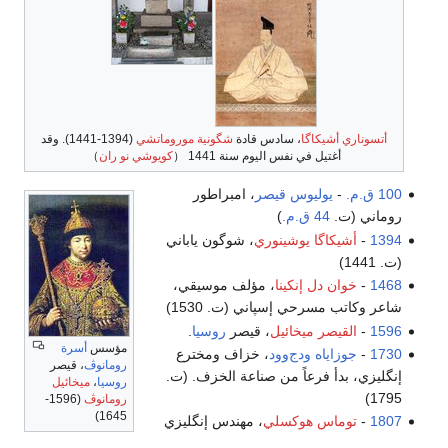
أتسوناري أشيكاگا
، سادس قادة
شگونية موروماتشي
(1394-1441). وقد
أغتيل في نفس اليوم سنة 1441 （
كويوشي نو ران
）
100 ق.م.
-
يوليوس قيصر
، امبراطور
روماني (ت.
44 ق.م.
)
1394
-
أشيكاگا يوشينوري
، شوگون ياباني
(ت. 1441)
1468
-
خوان دل إنكينا
، مؤلف موسيقي،
شاعر وكاتب مسرحي إسپاني (ت. 1530)
1596
-
القيصر ميخائيل
، قيصر
روسيا
.
مؤسس
أسرة
1730
-
جوزاياه ودج‌وود
، خزاف ومخترع
رومانوڤ
، قيصر
إنگليزي، بدأ فرعاً من صناعة الخزف. (ت.
روسيا
،
ميخائيل
1795)
رومانوڤ
(1596-
1645)
1807
-
توماس هوكسلي
، مهندس إنگليزي