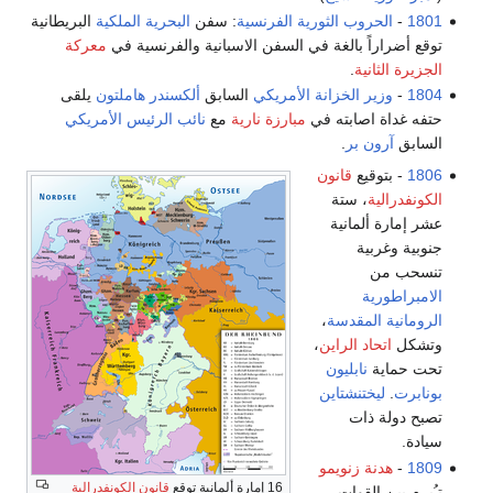
1801
-
الحروب الثورية الفرنسية
: سفن
البحرية الملكية
البريطانية
توقع أضراراً بالغة في السفن الاسبانية والفرنسية في
معركة
الجزيرة الثانية
.
1804
-
وزير الخزانة الأمريكي
السابق
ألكسندر هاملتون
يلقى
حتفه غداة اصابته في
مبارزة نارية
مع
نائب الرئيس الأمريكي
السابق
آرون بر
.
1806
- بتوقيع
قانون
الكونفدرالية
، ستة
عشر إمارة ألمانية
جنوبية وغربية
تنسحب من
الامبراطورية
الرومانية المقدسة
،
وتشكل
اتحاد الراين
،
تحت حماية
نابليون
بونابرت
.
ليختنشتاين
تصبح دولة ذات
سيادة.
1809
-
هدنة زنويمو
16 إمارة ألمانية توقع
قانون الكونفدرالية
تـُبرم بين القوات