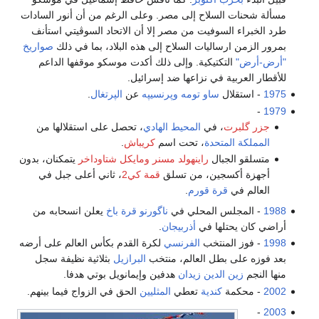
مسألة شحنات السلاح إلى مصر. وعلى الرغم من أن أنور السادات
طرد الخبراء السوفيت من مصر إلا أن الاتحاد السوڤيتي استأنف
بمرور الزمن ارساليات السلاح إلى هذه البلاد، بما في ذلك
صواريخ
"أرض-أرض"
التكتيكية. وإلى ذلك أكدت موسكو موقفها الداعم
للأقطار العربية في نزاعها ضد إسرائيل.
1975
- استقلال
ساو تومه وپرنسيپه
عن
الپرتغال
.
-
1979
جزر گلبرت
، في
المحيط الهادي
، تحصل على استقلالها من
المملكة المتحدة
، تحت اسم
كريباش
.
متسلقو الجبال
راينهولد مسنر
ومايكل شتاوداخر
يتمكنان، بدون
أجهزة أكسجين، من تسلق
قمة كي2
، ثاني أعلى جبل في
العالم في
قرة قورم
.
1988
- المجلس المحلي في
ناگورنو قرة باخ
يعلن انسحابه من
أراضي كان يحتلها في
أذربيجان
.
1998
- فوز المنتخب
الفرنسي
لكرة القدم بكأس العالم على أرضه
بعد فوزه على بطل العالم، منتخب
البرازيل
بثلاثية نظيفة سجل
منها النجم
زين الدين زيدان
هدفين وإيمانويل بوتي هدفا.
2002
- محكمة
كندية
تعطي
المثليين
الحق في الزواج فيما بينهم.
-
2003