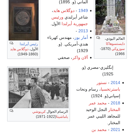
ألماني (و. 1895)
1949
-
دوگلاس هايد
،
شاعر أيرلندي
ورئيس
جمهورية أيرلندا
الأول.
-
2013
أمار بوز
، مهندس كهرباء
العالم البوذي،
هندي-أمريكي. (و.
دايستسوهاكا
رئيس أيرلندا
سوزوكي
(1870-
الأول،
دوگلاس هايد
1929)
1966)
(1860-1949)
آلان واكر
، صحفي
إنگليزي-مصري (و.
1925)
2014
-
نستور
باسترتخسيا
، رسام ونحات
إسپاني(و. 1924)
2018
-
محمد عمر
المختار
النجل الوحيد
الرسام الجوال
كي‌يوشي
للمجاهد الليبي عمر
ياماشيتا
(1922-1971)
المختار.
2021
-
محمد بن