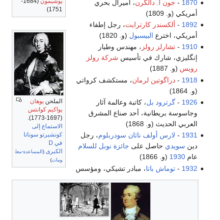
يوشيمون
(1684-
1870
-
جون أ. دالگرن
، أميرال بحري
1751)
أمريكي (و. 1809)
1892
-
ألكسندر كارترايت
، رجل إطفاء
أمريكي، اخترع
البيسبول
(و. 1820)
1910
-
تشارلز رولز
، مهندس وطيار
إنگليزي، شارك في تأسيس
شركة رولز
رويس
(و. 1887)
1918
-
دراگوتين لرمان
، مستكشف كرواتي
(و. 1864)
الملحن
يوهان
1926
-
گرترود بل
، كاتبة وعالمة آثار
يواكيم كوانتس
وجاسوسة بريطانية، أحد صناع المشرق
(1697-1773).
العربي الحديث (و. 1868)
الاستماع إلى
كونشيرتو سوناتا
1931
-
لارس أولف ناثان سودربلوم
، رجل
في D
دين
سويدي
حاصل على
جائزة نوبل للسلام
الكبرى
(
المساعدة
·
معل
عام
1930
(و. 1866)
ومات
)
1932
-
توماش باتا
، مبادر تشيكي، ومؤسس