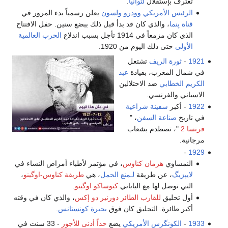
تعترف بإستقلال
لتوانيا
.
الرئيس الأمريكي
وودرو ولسون
يعلن رسمياً بدء المرور في
قناة پنما
، والذي كان قد بدأ قبل ذلك ببضع سنين. حفل الافتتاح
الذي كان مزمعاً في 1914 تأجل بسبب اندلاع
الحرب العالمية
الأولى
حتى ذلك اليوم من 1920.
1921
-
ثورة الريف
تشتعل
في شمال المغرب، بقيادة
عبد
الكريم الخطابي
ضد الاحتلالين
الاسباني والفرنسي.
1922
- أكبر
سفينة شراعية
في تاريخ
صناعة السفن
، "
فرنسا 2
"، تصطدم بشعاب
مرجانية.
-
1929
النمساوي
هرمان كناوس
، في مؤتمر لأطباء أمراض النساء في
لايپزيگ
، عن طريقة
لـمنع الحمل
، هي
طريقة كناوس-اوگينو
،
التي توصل لها مع الياباني
كيوساكو اوگينو
.
أول تحليق
للقارب الطائر
دورنير دو إكس
، والذي كان في وقته
أكبر طائرة. التحليق كان فوق
بحيرة كونستانس
.
1933
-
الكونگرس الأمريكي
يضع
حداً أدنى للأجور
- 33 سنت في