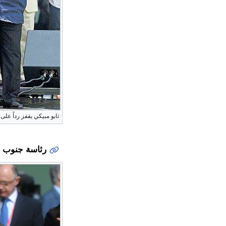
ثابو مبيكي يقفز رداً ع
رئاسة جنوب أف