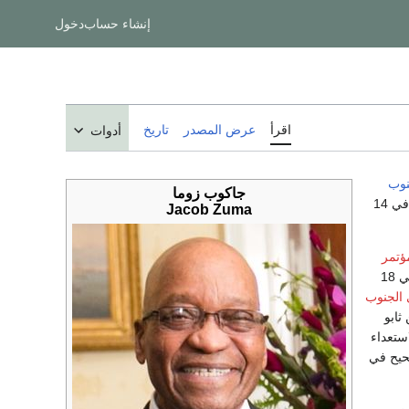
إنشاء حساب
دخول
اقرأ
عرض المصدر
تاريخ
أدوات
وب
جاكوب زوما
حتى استقالته في 14
Jacob Zuma
ؤتمر
في 18
 الجنوب
2، أعلن ثابو
ستعداء
حيح في