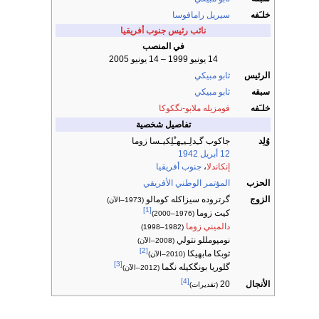
خلـَفه
سيريل رامافوسا
نائب رئيس جنوب أفريقيا
في المنصب
14 يونيو 1999 – 14 يونيو 2005
الرئيس
ثابو مبيكي
سبقه
ثابو مبيكي
خلـَفه
فومزيله ملابو-نگكوكا
تفاصيل شخصية
وُلِد
جاكوب گـِدلِـيـِهـْلِكيـسا زوما
12 أبريل
1942
إنكاندلا
،
جنوب أفريقيا
الحزب
المؤتمر الوطني الأفريقي
الزوج
گرتروده سيزاكله كومالو
(1973–الآن)
[1]
كيت زوما
(1976–2000)
دالميني زوما
(1982–1998)
نومپومللو نتولي
(2008–الآن)
[2]
ثوبكا مابهيكا
(2010–الآن)
[3]
گلوريا بونگكيله نگما
(2012–الآن)
[4]
الأنجال
20
(تقديرات)