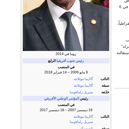
خاض
. في 6
اطياً،
ت
زله"
تقالته
زوما في 2014
رئيس جنوب أفريقيا
الرابع
في المنصب
9 مايو 2009 – 14 فبراير 2018
النائب
گالـِما موتلانثه
سبقه
گالـِما موتلانثه
خلـَفه
سيريل رامافوسا
رئيس
المؤتمر الوطني الأفريقي
في المنصب
18 ديسمبر 2007 – 18 ديسمبر 2017
النائب
گالـِما موتلانثه
سيريل رامافوسا
سبقه
ثابو مبيكي