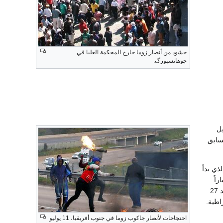
حشود من أنصار زوما خارج المحكمة العليا في
جوهانسبورگ.
يل
سابق
ذي بدأ
اراً
حتى على سياسيين نافذين بعد 27
اطية.
احتجاجات لأنصار جاكوب زوما في جنوب أفريقيا، 11 يوليو