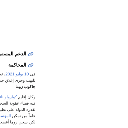
الدعم المستمر
المحاكمة
في
10 يوليو
2021
، ت
للنهب وجرى إغلاق جز
جاكوب زوما
.
وكان إقليم
كوازولو نات
لقدرة الدولة على تطبي
عاماً من تمكن
المؤتمر
لكن سجن زوما أغضب 