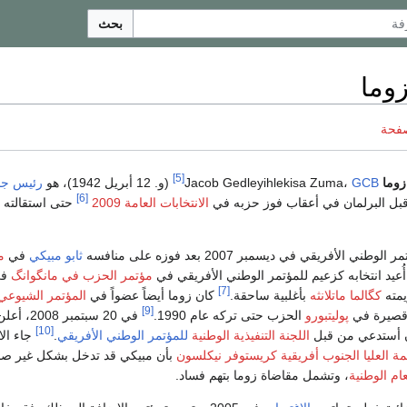
بحث
وما
صفحة
[5]
 زوما
Jacob Gedleyihlekisa Zuma،
GCB
(و. 12 أبريل 1942)، هو
رئيس جن
[6]
ل البرلمان في أعقاب فوز حزبه في
الانتخابات العامة 2009
ي الأفريقي في ديسمبر 2007 بعد فوزه على منافسه
ثابو مبيكي
في
م
أُعيد انتخابه كزعيم للمؤتمر الوطني الأفريقي في
مؤتمر الحزب في مانگوانگ
[7]
كگالما ماتلانثه
بأغلبية ساحقة.
كان زوما أيضاً عضواً في
المؤتمر الشيوعي
[9]
قصيرة في
پوليتبورو
الحزب حتى تركه عام 1990.
في 20 سبتمبر 008
[10]
أن أستدعي من قبل
اللجنة التنفيذية الوطنية
للمؤتمر الوطني الأفريقي
.
جاء الا
ة العليا الجنوب أفريقية
كريستوفر نيكلسون
بأن مبيكي قد تدخل بشكل غير ص
عام الوطنية
، وتشمل مقاضاة زوما بتهم فساد.