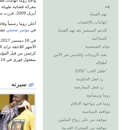
واجه زوما اتهامات قض
تهم
معركة قضائية طويلة 
أبريل 2009، قررت سلطة الادعاء العام الوطني إسقاط التهم، مستشهدة بالتداخل السياسي.
تهم الفساد
اتهامات بالإغتصاب
أعلن زوما رسمياً وفاة
في
مؤتمر صحفي
عقد 
الدعم المستمر بعد تهم الفساد
المحاكمة
في 18 ديسمبر 2017، أُنتخب
حياته الشخصية
الأشهر اللاحقة تزايد 
كرئيس من قبل المؤتمر
تعدد الزوجات والجنس غير الآمن
بمفعول فوري في 14 فبراير 2018.
أطفاله
"طفل الحب" 2009
رد فعل الحكومة
سيرته
رد فعل المعارضة
زوما وزيمبابوه
زوما في مواجهة الإعلام
مواقفه السياسية
موقفه من على زواج المثليين
موقفه من الصحراء الغربية