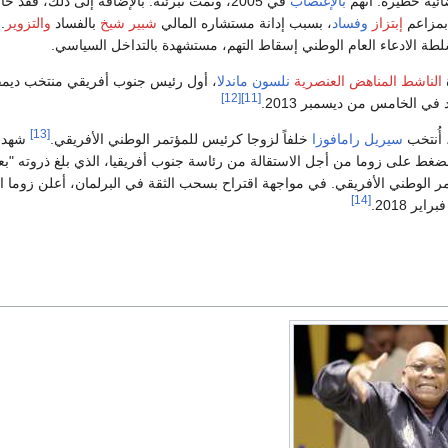
ائية خطيرة. اتهم
بالإغتصاب
في 2005، وتمت تبرئته. بالإضافة إلى ذلك، فقد 
بمزاعم
إبتزاز
وفساد
، بسبب إدانة مستشاره المالي
شبير شيخ
بالفساد
والتزوير
الناشط المناهض العنصرية
نلسون ماندلا
، أول رئيس جنوب أفريقي منتخب ديمقر
[12]
[11]
في الخامس من ديسمبر 2013.
[13]
سيريل رامافوزا
خلفاً لزوجا كرئيس للمؤتمر الوطني الأفريقي.
شهد
الضغط على زوما من أجل الاستقالة من رئاسة جنوب أفريقيا، الذي بلغ ذروته "بع
 الوطني الأفريقي. في مواجهة اقتراح بسحب الثقة في البرلمان، أعلن زوما اس
[14]