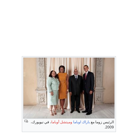
الرئيس زوما مع
باراك اوباما
وميتشل أوباما
، في نيويورك،
2009.