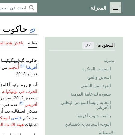
المعرفة
القائمة الرئيسية
جاكوب ز
مقالة
ناقش هذه ال
المحتويات
أخف
سيرته
جاكوب گـِدلِيـِهـْلـِكيسا
[6]
أفريقيا
،
أُنتخب
من قب
السنوات المبكرة
فبراير 2018.
السجن والمنع
أصبح زوما رئيساً للمؤتمر الوطن
العودة من المنفى
الحزب في پولوكوانه
. 
صعوده للزعامة القومية
ديسمبر 2012، بعد هزيمته
انتخابه رئيساً للمؤتمر الوطني
[8]
أفريقي
،
خدم فترة 
الأفريقي
مبيكي استقالته بعد 
رئاسة جنوب أفريقيا
بعد حكم
قاضي
المحكم
التوجه السياسي-الاقتصادي
عمليات
هيئة الادعاء ال
الاستقالة