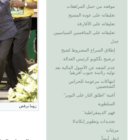
موقفه من حمل المراهقات
تعليقاته على عودة المسيح
تعليقاته على الأفارقة
تعليقاته على المنافسين السياسيين
جدل
إطلاق السراح المشروط لشيخ
ترشيح نگكوبو كرئيس العدالة
عدم كشفه عن الأصول المالية بعد
توليه رئاسة جنوب أفريقيا
انتهاكات مزعومة للحراس
الشخصيين
أغنية "اطلق النار على البوير"
السلطوية
زوما يرقص
فهم 'الديمقراطية'
تجديدات وتطوير إنكاندلا
مرئيات
انظر أيضاً