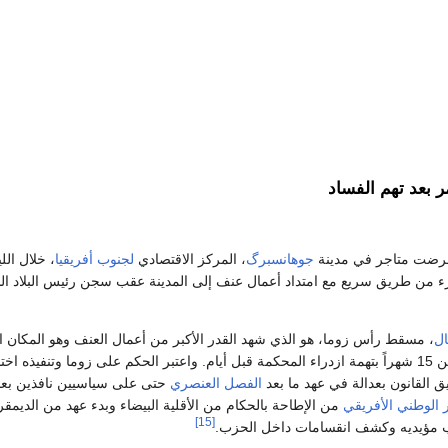
 بعد تهم الفساد
عرضت متاجر في مدينة
جوهانسبرگ
، المركز الاقتصادي
لجنوب أفريقيا
، خلال الل
ء من طريق سريع مع امتداد أعمال عنف إلى المدينة عقب سجن رئيس البلاد ال
ال
، مسقط رأس زوما، هو الذي شهد القدر الأكبر من أعمال العنف وهو المكان ال
فيه قضاء عقوبة السجن 15 شهراً بتهمة ازدراء المحكمة قبل أيام. واعتبر الحكم على زوما وتنفيذه اختب
ق القانون بعدالة في عهد ما بعد
الفصل العنصري
 الوطني الأفريقي
من الإطاحة بالحكام من الأقلية البيضاء وبدء عهد من الديمقر
[15]
مؤيديه وكشف انقسامات داخل الحزب.