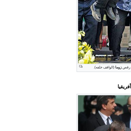
لى رقص
زوما
(الواقف خلفه).
ريقيا