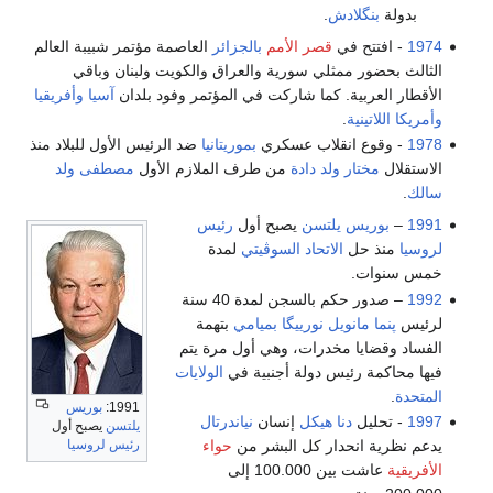
بدولة
بنگلادش
.
1974
- افتتح في
قصر الأمم
بالجزائر
العاصمة مؤتمر شبيبة العالم
الثالث بحضور ممثلي سورية والعراق والكويت ولبنان وباقي
الأقطار العربية. كما شاركت في المؤتمر وفود بلدان
آسيا
وأفريقيا
وأمريكا اللاتينية
.
1978
- وقوع انقلاب عسكري
بموريتانيا
ضد الرئيس الأول للبلاد منذ
الاستقلال
مختار ولد دادة
من طرف الملازم الأول
مصطفى ولد
سالك
.
1991
–
بوريس يلتسن
يصبح أول
رئيس
لروسيا
منذ حل
الاتحاد السوڤيتي
لمدة
خمس سنوات.
1992
– صدور حكم بالسجن لمدة 40 سنة
لرئيس
پنما
مانويل نورييگا
بميامي
بتهمة
الفساد وقضايا مخدرات، وهي أول مرة يتم
فيها محاكمة رئيس دولة أجنبية في
الولايات
المتحدة
.
1991:
بوريس
1997
- تحليل
دنا
هيكل
إنسان
نياندرتال
يلتسن
يصبح أول
يدعم نظرية انحدار كل البشر من
حواء
رئيس لروسيا
الأفريقية
عاشت بين 100.000 إلى