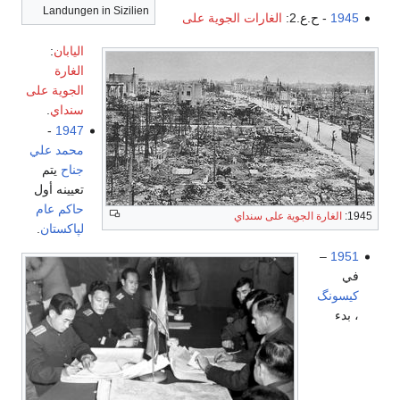
Landungen in Sizilien
1945
- ح.ع.2:
الغارات الجوية على
اليابان
:
الغارة
الجوية على
سنداي
.
-
1947
محمد علي
جناح
يتم
تعيينه أول
حاكم عام
1945:
الغارة الجوية على سنداي
لپاكستان
.
–
1951
في
كيسونگ
، بدء