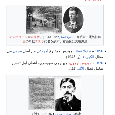
発明家・電気技師、
نيكولا تسلا
(1856-1943)。
磁束密
や
テスラコイル
度
の単位
テスラ
に名を残す。右画像は実験風景
1856
–
نيكولا تسلا
، مهندس ومخترع
أمريكي
من أصل
صربي
في
مجال
الكهرباء
. (و. 1943)
1870
-
موريس لوجون
، جيولوجي سويسري، أعطى أول تفسير
شامل لجبال
الألپ
ككل.
作家
مارسل پروست
(1871-1922)誕生。