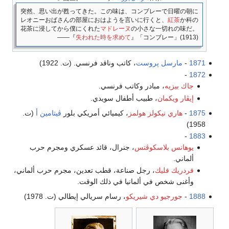
突然、思い出が甦ってきた。この味は、コンブレーで日曜の朝に
レオニーおばさんの部屋におはようを言いに行くと、
紅茶
か科の
花茶に浸してから僕にくれた
マドレーヌ
の小さな一切れの味だ。
――『
失われた時を求めて
』「コンブレー」(1913)
1871
-
مارسل پروست
، كاتب وناقد فرنسي. (ت. 1922)
-
1872
جاك بيزيه
، مبادر وكاتب فرنسي.
إيڤار ويكمان
، طبيب أطفال سويدي.
1875
-
هاري نيكولز هولمز
، كيميائي أمريكي بلور
ڤيتامين أ
(ت.
1958)
-
1883
يوهانس بلاسكوڤتس
، جنرال، قائد عسكري ومجرم حرب
ألماني.
فردريك فليك
، رجل صناعة، قطب تعدين، مجرم حرب ألماني،
وأغنى شخص في ألمانيا في ذلك الوقت.
1888
-
جورجيو دي شيريكو
، رسام سريالي إيطالي (ت. 1978)