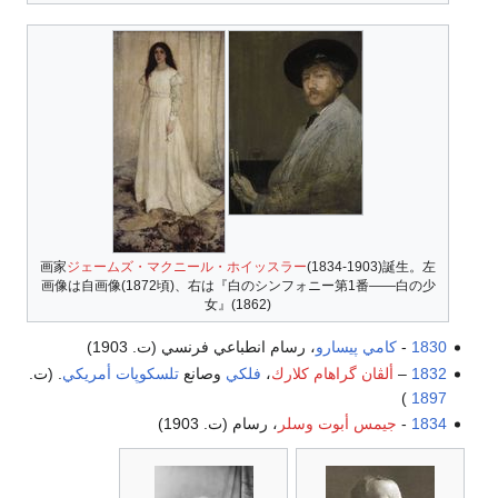
画家
ジェームズ・マクニール・ホイッスラー
(1834-1903)誕生。左
画像は自画像(1872頃)、右は『白のシンフォニー第1番――白の少
女』(1862)
1830
-
كامي پيسارو
، رسام انطباعي فرنسي (ت. 1903)
1832
–
ألڤان گراهام كلارك
،
فلكي
وصانع
تلسكوپات
أمريكي
. (ت.
)
1897
1834
-
جيمس أبوت وسلر
، رسام (ت. 1903)