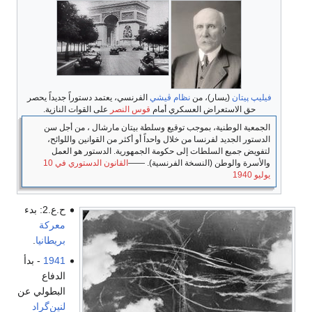
فيليپ پيتان
(يسار)، من
نظام ڤيشي
الفرنسي، يعتمد دستوراً جديداً يحصر
حق الاستعراض العسكري أمام
قوس النصر
على القوات النازية.
الجمعية الوطنية، بموجب توقيع وسلطة بيتان مارشال ، من أجل سن
الدستور الجديد لفرنسا من خلال واحداً أو أكثر من القوانين واللوائح،
لتفويض جميع السلطات إلى حكومة الجمهورية. الدستور هو العمل
والأسرة والوطن (النسخة الفرنسية). ――
القانون الدستوري في 10
يوليو 1940
ح.ع.2: بدء
معركة
بريطانيا
.
1941
- بدأ
الدفاع
البطولي عن
لنين‌گراد