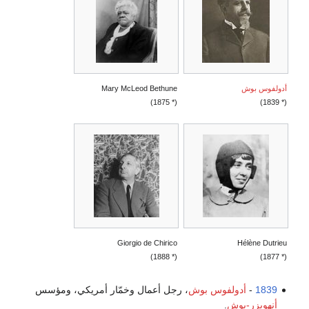
أدولفوس بوش
Mary McLeod Bethune
(* 1875)
(* 1839)
Giorgio de Chirico
Hélène Dutrieu
(* 1888)
(* 1877)
1839
-
أدولفوس بوش
، رجل أعمال وخمّار أمريكي، ومؤسس
أنهويزر-بوش
.