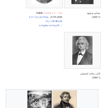
توماس ودج‌وود
フェルナンド・ソル
作曲家
ギターのための作品
(1778-1839)。
(† 1805)
31より第1番を聴
المساعدة
معلومات
く
)
·
(
كارل رتشارد لپسيوس
(† 1884)