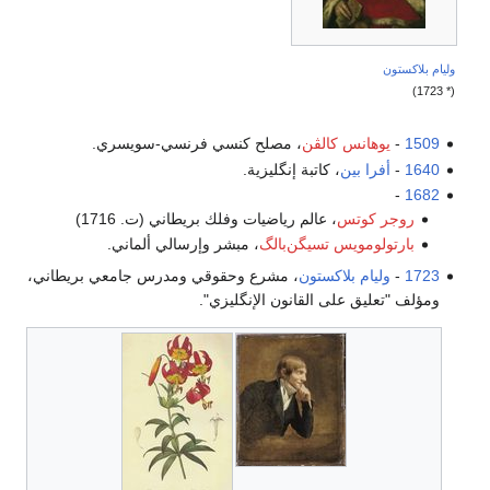
وليام بلاكستون
(* 1723)
1509
-
يوهانس كالڤن
، مصلح كنسي فرنسي-سويسري.
1640
-
أفرا بين
، كاتبة إنگليزية.
-
1682
روجر كوتس
، عالم رياضيات وفلك بريطاني (ت. 1716)
بارتولومويس تسيگن‌بالگ
، مبشر وإرسالي ألماني.
1723
-
وليام بلاكستون
، مشرع وحقوقي ومدرس جامعي بريطاني،
ومؤلف "تعليق على القانون الإنگليزي".