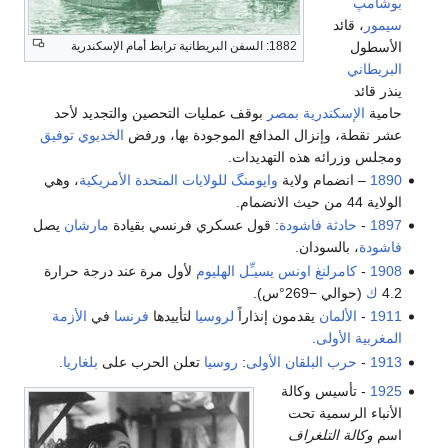
بوشامپ
سيمور
، قائد
الأسطول
1882: السفن البريطانية ترابط أمام الإسكندرية
البريطاني
ينذر قائد
حامية
الإسكندرية
بمصر
بوقف عمليات التحصين والتجديد لأحد
عشر نقطة، وإنزال المدافع الموجودة بها، ورفض
الخديوي توفيق
ومجلس وزرائه هذه التهديدات.
1890
– انضمام ولاية
وايومنگ
للولايات المتحدة الأمريكية
، وهي
الولاية 44 من حيث الانضمام.
1897
-
حادثة فاشودة
: قول عسكري فرنسي بقيادة
مارشان
يصل
فاشودة
، بالسودان.
1908
-
كامرلنغ اونس
يسيـِّل
الهليوم
لأول مرة عند درجة حرارة
4.2
ك
(حوالي −269°س).
1911
-
الألمان
يقدمون إنذاراً
لروسيا
لتأييدها
فرنسا
في
الأزمة
المغربية الأولى
.
1913
-
حرب البلقان الأولى
:
روسيا
تعلن الحرب على
بلغاريا
.
1925
- تأسيس وكالة
الأنباء الرسمية تحت
اسم
وكالة التلغراف