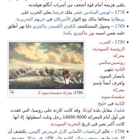
يلقى هزيمة أمام قوة أضعف من أسراب أنگلو-هولندية.
1778
–
لويس السادس عشر
ملك
فرنسا
يعلن الحرب على
بريطانيا
متحالفا بذلك مع الثوار
الأمريكان
في
حربهم التحريرية
.
1789
– وصول المستكشف
الكندي
ألكسندر ماكينزي
دلتا نهر أطلق
عليه نفس اسمه
نهر ماكينزي
بكندا
.
1790
-
الحرب
الروسية السويدية
:
معركة
روتسين‌سالمي
الثانية
تنتهي
بانتصار السويد.
وتُعرف أيضاً بإسم
معركة
1790:
معركة سڤنسك‌سوند 2
سڤنسك‌سوند
الثانية
في
خليج
فنلندا
، مقابل بلدة
كوتكا
. وقد كانت كارثة على روسيا، التي فقدت
في أول أيام المعركة 9000-14000 رجل وثلث أسطولها. إلا أنها
كانت أكبر نصر في تاريخ
البحرية السويدية
.
1796
– عالم
الرياضيات
الألماني
كارل فريدرش گاوس
، يكتشف أن
كل عدد طبيعي موجب يمكن كتابته على الأكثر في شكل مجموع