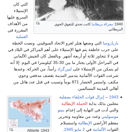
التي كان
الإستيلاء
السريع عليها
من الأهداف
1940:
معركة بريطانيا
كانت تحدي للتفوق الجوي
البريطاني.
المقررة في
العملية
بارباروسا
التي وضعها هتلر لغزو الاتحاد السوڤيتي. ونصت الخطة
على حرب خاطفة يتم فيها الإستيلاء على أهم المراكز في البلاد في
فترة لا تتجاوز ثلاثة أو أربعة أشهر. وبالفعل كان الجيش الألماني
في المراحل الأولى يجتاز ما بين 30-35 كيلومترا في اليوم. إلا أنه
لم يتمكن من الإستيلاء على
لنين‌گراد
رأساً، من الحركة. وعندها
شرعت القوات الألمانية بتدمير المدينة بقصف مدفعي وجوي
مكثف. واستمر الحصار 871 يوماً وتسبب في قتل عدد هائل من
أهالي المدينة المسالمين.
1943
–
إنزال قوات الحلفاء
بصقلية
معلنين بذلك بداية
الحملة الإيطالية
والتي أدت في النهاية إلى إعدام
بنيتو
موسوليني
وعدد من معاونيه وتحرير
معظم الأراضي
الإيطالية
واستسلام
القوات
الألمانية
في
2 مايو
1945
.
1943: Alliierte