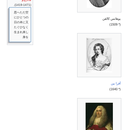
(1419-1471).
思へただ空
にひとつの
يوهانس كالڤن
日の本に又
(* 1509)
たぐひなく
生まれ来し
身を
أفرا بين
(* 1640)