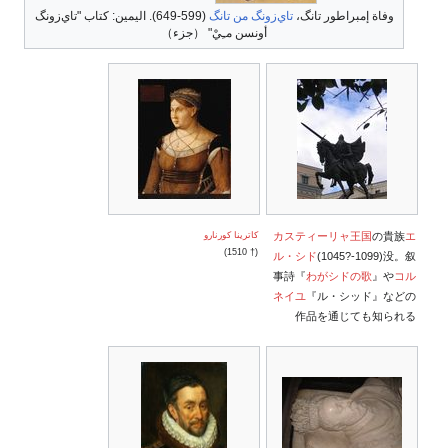
وفاة إمبراطور تانگ،
تاي‌زونگ من تانگ
(599-649). اليمين: كتاب "تاي‌زونگ
أونسن مـِيْ" （جزء）
エ
の貴族
カスティーリャ王国
كاترينا كورنارو
(† 1510)
ル・シド
(1045?-1099)没。叙
事詩『
わがシドの歌
』や
コル
ネイユ
『ル・シッド』などの
作品を通じても知られる