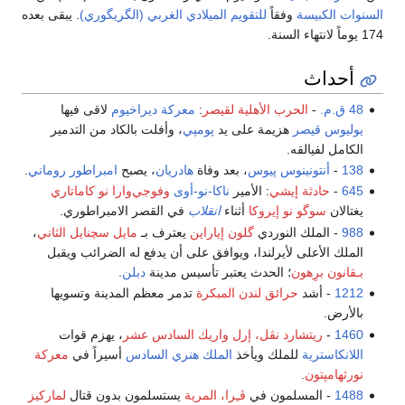
السنوات الكبيسة
وفقاً
للتقويم الميلادي الغربي (الگريگوري)
. يبقى بعده
174 يوماً لانتهاء السنة.
أحداث
48 ق.م.
-
الحرب الأهلية لقيصر
:
معركة ديراخيوم
لاقى فيها
يوليوس قيصر
هزيمة على يد
پومپي
، وأفلت بالكاد من التدمير
الكامل لفيالقه.
138
-
أنتونينوس پيوس
، بعد وفاة
هادريان
، يصبح
امبراطور روماني
.
645
-
حادثة إيشي
: الأمير
ناكا-نو-أوى
وفوجي‌وارا نو كاماتاري
يغتالان
سوگو نو إيروكا
أثناء
انقلاب
في القصر الامبراطوري.
988
- الملك النوردي
گلون إياراين
يعترف بـ
مايل سچنايل الثاني
،
الملك الأعلى لأيرلندا، ويوافق على أن يدفع له الضرائب ويقبل
بـقانون برِهون
؛ الحدث يعتبر تأسيس مدينة
دبلن
.
1212
- أشد
حرائق لندن المبكرة
تدمر معظم المدينة وتسويها
بالأرض.
1460
-
ريتشارد نڤل، إرل واريك السادس عشر
، يهزم قوات
اللانكاسترية
للملك ويأخذ
الملك هنري السادس
أسيراً في
معركة
نورثهامپتون
.
1488
- المسلمون في
ڤـِرا، المرية
يستسلمون بدون قتال
لماركيز