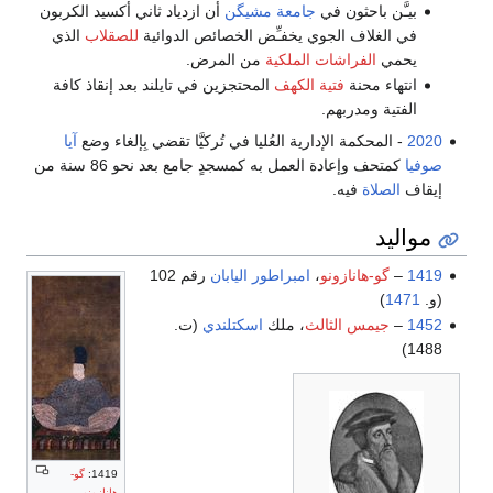
بيـَّن باحثون في
جامعة مشيگن
أن ازدياد ثاني أكسيد الكربون
في الغلاف الجوي يخفـِّض الخصائص الدوائية
للصقلاب
الذي
يحمي
الفراشات الملكية
من المرض.
انتهاء محنة
فتية الكهف
المحتجزين في تايلند بعد إنقاذ كافة
الفتية ومدربهم.
2020
- المحكمة الإدارية العُليا في تُركيَّا تقضي بِإلغاء وضع
آيا
صوفيا
كمتحف وإعادة العمل به كمسجدٍ جامع بعد نحو 86 سنة من
إيقاف
الصلاة
فيه.
مواليد
1419
–
گو-هانازونو
،
امبراطور اليابان
رقم 102
(و.
1471
)
1452
–
جيمس الثالث
، ملك
اسكتلندي
(ت.
1488)
1419:
گو-
هانازونو