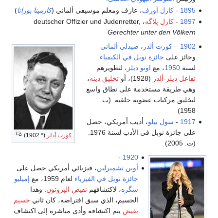
1895
-
كارل أورف
، عازف ومعلم موسيقى ألماني (
كارمينا بورانا
)
1897
-
كارل پلاگه
، deutscher Offizier und Judenretter,
Gerechter unter den Völkern
1902
–
كورت ألدر
،
صيدلي
ألماني
وحائز على
جائزة نوبل في الكيمياء
لسنة
1950
، مع
اوتو ديلز
، لتطويرهم
تفاعل ديلز-ألدر
(1928)، أو
تخليق دينه
،
وهي طريقة مستخدمة على نطاق واسع
لتخليق مركبات عضوية حلقية. (ت.
1958)
1917
-
سول بيلو
، أديب أمريكي، حصل
على جائزة نوبل في الأدب لسنة 1976.
كورت أدلر
(* 1902)
(ت. 2005)
-
1920
أوين تشمبرلين
، فيزيائي أمريكي حصل على
جائزة نوبل في الفيزياء
لعام 1959، مع
إميليو
سگره
، لاكتشافهم
نقيض الپروتون
. وهذا
الجسيم، الذي سبق افتراضه، كان ثاني
جسيم
نقيض
يتم اكتشافه وأدى مباشرة إلى اكتشاف