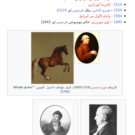
1510
-
كاترينا كورنارو
،
1559
–
هنري الثاني
، ملك
فرنسي
(و.
1519
)
1584
-
وليام الأول من أورانج
.
1680
–
لوي موريري
، عالم موسوعي
فرنسي
(و. 1643)
الرسام
جورج ستبس
(1724-1806). عُرف بلوحات
الخيول
. اليمين: "Whistle jacket"
(1762)