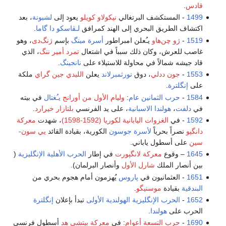
قادس
.
1499
- المستكشف البرتغالي
نيكولاو كويلو
يعود إلى
لشبونة
، بعد
اكتشاف الطريق البحري إلى الهند كمرافق
لـڤاسكو دا گاما
.
1519
-
ژو چن‌هاو
يـُعلن امبراطور
أسرة مينگ
بإسم
ژنگ‌دى
، وهو
غاصب للعرش، وكان ذلك سبباً في اشتعال
تمرد أمير ننگ
، الذي
قاد جيشه شمالاً في محاولة للاستيلاء على
نانجينگ
.
1553
-
جون ددلي
، دوق
نورثمبرلاند
يعلن
الليدي جين گراي
ملكة
على
إنگلترة
.
1584
-
حرب الثمانين عام
:
وليام الأول من أورانج
يـُغتال
في بيته
في
دلفت
،
هولندا الاسبانية
، على يد الفرنسي
بلتازار خيرارد
.
1592
- في
الغزوات اليابانية لكوريا (1592-1598)
، شهدت
معركة
دانگپو
نصراً بحرياً
لأسرة جوسون
الكورية، بقيادة القائد
يي سون-
سين
على أسطول ياباني.
1645
– وقوع
معركة لانگپورت
في إطار
الحرب الأهلية الإنگليزية
(
بين أنصار الملك
شارل الأول
وأنصار البرلمان).
1651
- العثمانيون في
پاروس
يُهزمون أمام هجوم بحري من
البندقية
بقيادة
موسنيگو
.
1652
-
الحرب الإنگليزية الهولندية الأولى
تبدأ بإعلان
إنگلترة
الحرب على
هولندا
.
1690
-
حرب التسعة أعوام
: في
معركة بيتشي هد
أسطول فرنسي