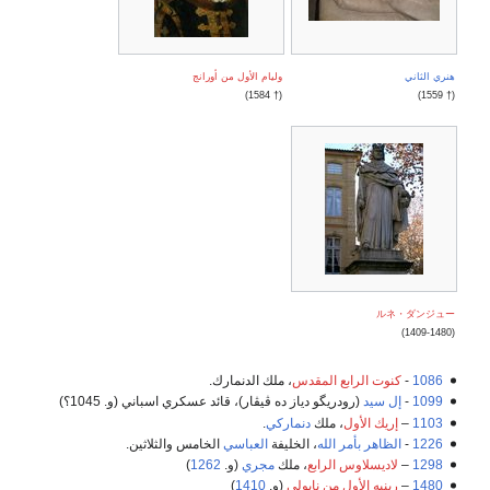
هنري الثاني
وليام الأول من أورانج
(† 1584)
(† 1559)
ルネ・ダンジュー
(1409-1480)
1086
-
كنوت الرابع المقدس
، ملك الدنمارك.
1099
-
إل سيد
(رودريگو دياز ده ڤيڤار)، قائد عسكري اسباني (و. 1045؟)
1103
–
إريك الأول
، ملك
دنماركي
.
1226
-
الظاهر بأمر الله
، الخليفة
العباسي
الخامس والثلاثين.
1298
–
لاديسلاوس الرابع
، ملك
مجري
(و.
1262
)
1480
–
رينيه الأول من ناپولي
(و.
1410
)