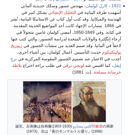
1821
-
كارل كولمان
، مهندس جسور وسكك حديدية ألماني
أسهمت طرقه البيانية في
التحليل الإنشائي
بشكل كبير في
الهندسة والميكانيا. وقد كتب أول كتاب عن الاستاتيكا البيانية، نُشر
في 1866. مسارات الإجهاد كانت أحد المواضيع الحديثة المقدمة
في كتابه. وفي 1849-1850، أمضى كولمان عامين متجولاً في
أرجاء إنگلترة والولايات المتحدة لدراسة الجسور، والتي كتب عنها
لاحقاً في ألمانيا. وقد صمم العديد من منشآت الجسور في
زيوريخ
پوليتكنيكوم
حديث التأسيس. أعمال كولمان، بين أشياء أخرى،
أخِذت في الاعتبار عند تصميم الجسور المقوسة المركزية في
برج
إيفل
، كما اقتبس عنه
لويجي نرڤي
في طلب براءة اختراع
بلاطة
خرسانة مسلحة
. (ت. 1881)
の画家
印象派
كامي پيسارو
(1830-1903)誕生。左画像は自画像
(1873)、右は『夜のモンマルトル通り』(1898)