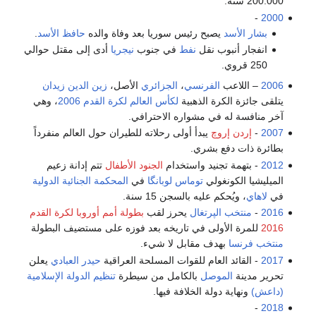
200.000 سنة.
-
2000
بشار الأسد
يصبح رئيس سوريا بعد وفاة والده
حافظ الأسد
.
انفجار أنبوب نقل
نفط
في جنوب
نيجريا
أدى إلى مقتل حوالي
250 قروي.
2006
– اللاعب
الفرنسي
،
الجزائري
الأصل،
زين الدين زيدان
يتلقى جائزة الكرة الذهبية
لكأس العالم لكرة القدم
2006
، وهي
آخر منافسة له في مشواره الاحترافي.
2007
-
إردن إروچ
يبدأ أولى رحلاته للطيران حول العالم منفرداً
بطائرة ذات دفع بشري.
2012
- بتهمة تجنيد واستخدام
الجنود الأطفال
تتم إدانة زعيم
الميليشيا الكونغولي
توماس لوبانگا
في
المحكمة الجنائية الدولية
في
لاهاي
، ويُحكم عليه بالسجن 15 سنة.
2016
-
منتخب الپرتغال
يحرز لقب
بطولة أمم أوروبا لكرة القدم
2016
للمرة الأولى في تاريخه بعد فوزه على مستضيف البطولة
منتخب فرنسا
بهدف مقابل لا شيء.
2017
- القائد العام للقوات المسلحة العراقية
حيدر العبادي
يعلن
تحرير مدينة
الموصل
بالكامل من سيطرة
تنظيم الدولة الإسلامية
(داعش)
ونهاية دولة الخلافة فيها.
-
2018