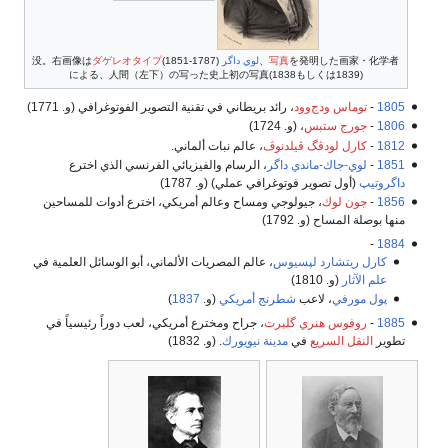
を発明した画家・化学者、
写真
لوي داگر
(1787-1851)没。右画像は
ダゲレオタイプ
による、人間（左下）の写った史上初の写真(1838もしくは1839)
1805
-
توماس ودج‌وود
، رائد بريطاني في تقنية التصوير الفوتوغرافي (و. 1771)
1806
-
جورج ستبس
، (و. 1724)
1812
-
كارل لودڤگ ڤيلدنوڤ
، عالم نبات ألماني.
1851
-
لوي-جاك-ماندي داگر
، الرسام والفيزيائي الفرنسي الذي اخترع
داگروتيپ
(أول تصوير فوتوغرافي عملي) (و. 1787)
1856
-
جون لوك
، جيولوجي ومساح وعالم أمريكي، اخترع أدوات للمساحين
منها بوصلة المساح (و. 1792)
-
1884
كارل ريتشارد لپسيوس
، عالم المصريات الألماني، أبو الوسائل العلمية في
علم الآثار
(و. 1810)
پول مورفي
، لاعب
شطرنج
أمريكي
(و.
1837
)
1885
-
روفوس هنري گلبرت
، جراح ومخترع أمريكي، لعب دوراً رئيسياً في
تطوير
النقل السريع
في
مدينة نيويورك
. (و. 1832)