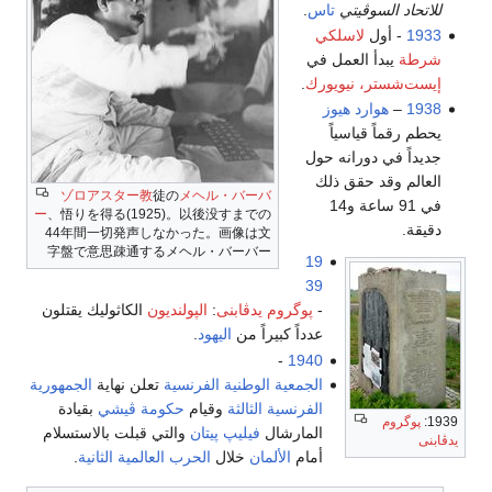
للاتحاد السوڤيتي
تاس
.
1933
- أول
لاسلكي
شرطة
يبدأ العمل في
إيست‌شستر، نيويورك
.
1938
–
هوارد هيوز
يحطم رقماً قياسياً
جديداً في دورانه حول
العالم وقد حقق ذلك
ゾロアスター教
徒の
メヘル・バーバ
في 91 ساعة و14
ー
、悟りを得る(1925)。以後没すまでの
دقيقة.
44年間一切発声しなかった。画像は文
字盤で意思疎通するメヘル・バーバー
19
39
-
پوگروم يدڤابنى
:
الپولنديون
الكاثوليك يقتلون
عدداً كبيراً من
اليهود
.
-
1940
الجمعية الوطنية الفرنسية
تعلن نهاية
الجمهورية
الفرنسية الثالثة
وقيام
حكومة ڤيشي
بقيادة
1939:
پوگروم
المارشال
فيليپ پيتان
والتي قبلت بالاستسلام
يدڤابنى
أمام
الألمان
خلال
الحرب العالمية الثانية
.