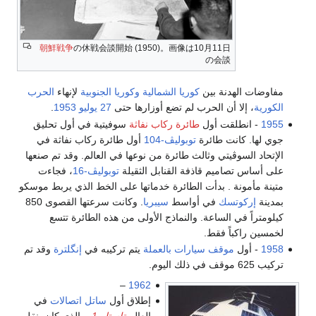
朝鮮戦争
の休戦会談開始 (1950)。画像は10月11日
の会談
مفاوضات الهدنة بين
كوريا الشمالية
وكوريا الجنوبية
لإنهاء
الحرب
الكورية
، إلا أن الحرب لم تضع أوزارها حتى
27 يوليو
1953
.
1955
- انطلقت أول
طائرة ركاب نفاثة
سوفيتية في أول تحليق
جوي لها. كانت طائرة
توبوليڤ-104
أول طائرة ركاب نفاثة في
الإتحاد السوڤيتي وثالث طائرة من نوعها في العالم. وقد تم صنعها
على أساس تصاميم قاذفة القنابل الثقيلة
توبوليڤ-16
، فجاءت
متينة مأمونة . بدأت الطائرة خدماتها على الخط الذي يربط موسكو
بمدينة
إركوتسك
في أواسط
سيبريا
. وكانت سرعتها القصوى 850
كيلومتراً في الساعة. والنماذج الأولى من هذه الطائرة تتسع
لخمسين راكباً فقط.
1958
- أول
موقف سيارات بالعملة
يتم تركيبه في
إنگلترة
وقد تم
تركيب 625 موقف في ذلك اليوم.
–
1962
إطلاق أول
ساتل اتصالات
في