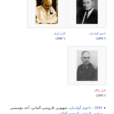
ناحوم گولدمان
كارل أورف
(* 1895)
(* 1894)
كارل پلاگه
(* 1895)
1894
-
ناحوم گولدمان
، صهيوني بلاروسي-ألماني، أحد مؤسسي
ورئيس
المؤتمر اليهودي العالمي
.