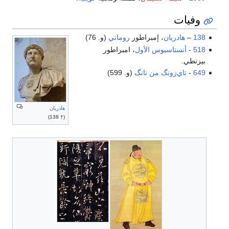
وفيات
138
–
هادريان
، إمبراطور
روماني
(و. 76)
518
-
أنستاسيوس الأول
، امبراطور
بيزنطي.
649
-
تاي‌زونگ من تانگ
(و. 599)
هادريان
(† 138)