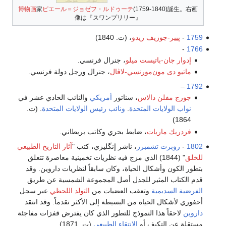
博物画
家
ピエール＝ジョゼフ・ルドゥーテ
(1759-1840)誕生。右画
像は『スワンプリリー』
1759
-
پيير-جوزيف ريدو
، (ت. 1840)
-
1766
إدوار جان-باتيست ميلو
، جنرال فرنسي.
ماتيو دى مون‌مورنسي-لاڤال
، جنرال ورجل دولة فرنسي.
–
1792
جورج مفلن دالاس
، سناتور
أمريكي
والنائب الحادي عشر في
نواب
الولايات المتحدة
.
ونائب رئيس الولايات المتحدة
. (ت.
1864)
فردريك ماريات
، ضابط بحري وكاتب بريطاني.
1802
-
روبرت تشمبرز
، ناشر إنگليزي، كتب "
آثار التاريخ الطبيعي
للخلق
" (1844) الذي مزج فيه نظريات تخمينية معاصرة تتعلق
بتطور الكون وأشكال الحياة، وكان سابقاً لنظريات داروين. وقد
قدم الكتاب المثير للجدل أصل المجموعة الشمسية عن طريق
الفرضية السديمية
وتعقب العضيات من
التولد اللحظي
عبر سجل
أحفوري لأشكال الحياة من البسيطة إلى الأكثر تقدماً. وقد انتقد
داروين
لاحقاً هذا النموذج للتطور الذي كان يفترض قفزات مفاجئة
مستقلة عن التكيف أو
الانتقاء الطبيعي
(ت. 1871)