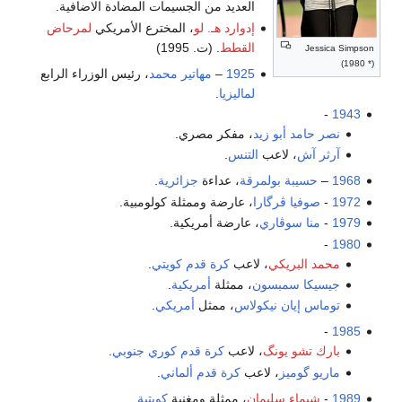
العديد من الجسيمات المضادة الاضافية.
إدوارد هـ. لو
، المخترع الأمريكي
لمرحاض
القطط
. (ت. 1995)
Jessica Simpson
(* 1980)
1925
–
مهاتير محمد
، رئيس الوزراء الرابع
لماليزيا
.
-
1943
نصر حامد أبو زيد
، مفكر مصري.
آرثر آش
، لاعب
التنس
.
1968
–
حسيبة بولمرقة
، عداءة
جزائرية
.
1972
-
صوفيا ڤرگارا
، عارضة وممثلة كولومبية.
1979
-
منا سوڤاري
، عارضة أمريكية.
-
1980
محمد البريكي
، لاعب
كرة قدم
كويتي
.
جيسيكا سمبسون
، ممثلة
أمريكية
.
توماس إيان نيكولاس
، ممثل
أمريكي
.
-
1985
بارك تشو يونگ
، لاعب
كرة قدم
كوري جنوبي
.
ماريو گوميز
، لاعب
كرة قدم
ألماني
.
1989
-
شيماء سليمان
، ممثلة ومغنية
كويتية
.