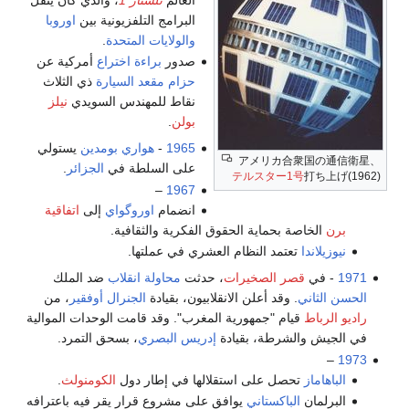
العالم
تلستار 1
، والذي كان ينقل
البرامج التلفزيونية بين
اوروبا
والولايات المتحدة
.
صدور
براءة اختراع
أمركية عن
حزام مقعد السيارة
ذي الثلاث
نقاط للمهندس السويدي
نيلز
بولن
.
1965
-
هواري بومدين
يستولي
アメリカ合衆国の通信衛星、
على السلطة في
الجزائر
.
テルスター1号
打ち上げ(1962)
–
1967
انضمام
اوروگواي
إلى
اتفاقية
برن
الخاصة بحماية الحقوق الفكرية والثقافية.
نيوزيلاندا
تعتمد النظام العشري في عملتها.
1971
- في
قصر الصخيرات
، حدثت
محاولة انقلاب
ضد الملك
الحسن الثاني
. وقد أعلن الانقلابيون، بقيادة
الجنرال أوفقير
، من
راديو الرباط
قيام "جمهورية المغرب". وقد قامت الوحدات الموالية
في الجيش والشرطة، بقيادة
إدريس البصري
، بسحق التمرد.
–
1973
الباهاماز
تحصل على استقلالها في إطار دول
الكومنولث
.
البرلمان
الباكستاني
يوافق على مشروع قرار يقر فيه باعترافه