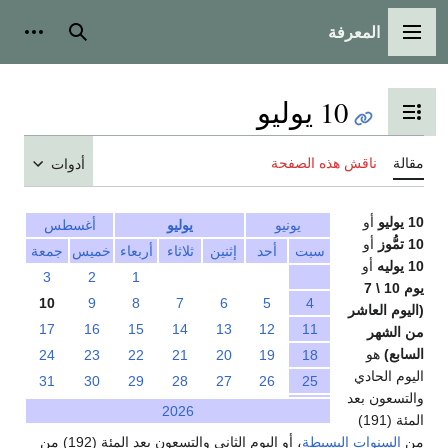
المعرفة
القائمة الرئيسية
بحث
أدوات
10 يوليو
تبديل عرض جدول المحتويات
مقالة
ناقش هذه الصفحة
أدوات
10 يوليو
أو
يونيو
يوليو
أغسطس
10 تمُّوز
أو
سبت
أحد
إثنين
ثلاثاء
أربعاء
خميس
جمعة
10 يوليه
أو
3
2
1
يوم 10 \ 7
10
9
8
7
6
5
4
(اليوم العاشر
17
16
15
14
13
12
11
من الشهر
السابع)
هو
24
23
22
21
20
19
18
اليوم الحادي
31
30
29
28
27
26
25
والتسعون بعد
2026
المئة (191)
من
السنوات البسيطة
، أو اليوم الثاني والتسعون بعد المئة (192) من