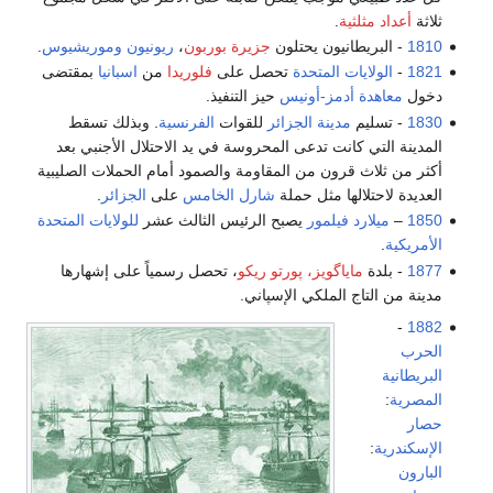
ثلاثة
أعداد مثلثية
.
1810
- البريطانيون يحتلون
جزيرة بوربون
،
ريونيون
وموريشيوس
.
1821
-
الولايات المتحدة
تحصل على
فلوريدا
من
اسبانيا
بمقتضى
دخول
معاهدة أدمز-أونيس
حيز التنفيذ.
1830
- تسليم
مدينة الجزائر
للقوات
الفرنسية
. وبذلك تسقط
المدينة التي كانت تدعى المحروسة في يد الاحتلال الأجنبي بعد
أكثر من ثلاث قرون من المقاومة والصمود أمام الحملات الصليبية
العديدة لاحتلالها مثل حملة
شارل الخامس
على
الجزائر
.
1850
–
ميلارد فيلمور
يصبح الرئيس الثالث عشر
للولايات المتحدة
الأمريكية
.
1877
- بلدة
ماياگويز، پورتو ريكو
، تحصل رسمياً على إشهارها
مدينة من التاج الملكي الإسپاني.
-
1882
الحرب
البريطانية
المصرية
:
حصار
الإسكندرية
:
البارون