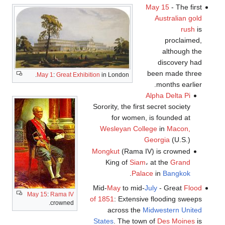
May 15
- The first
Australian gold
rush
is
proclaimed,
although the
discovery had
been made three
May 1
:
Great Exhibition
in London.
months earlier.
Alpha Delta Pi
Sorority, the first secret society
for women, is founded at
Wesleyan College
in
Macon,
Georgia
(U.S.)
Mongkut
(Rama IV) is crowned
King of
Siam
، at the
Grand
.
Palace
in
Bangkok
Mid-
May
to mid-
July
- Great
Flood
May 15
:
Rama IV
of 1851
: Extensive flooding sweeps
crowned.
across the
Midwestern United
States
. The town of
Des Moines
is