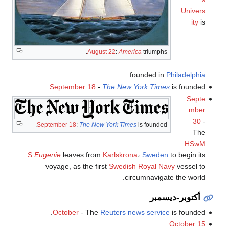
Univers
ity
is
August 22
:
America
triumphs.
.
founded in
Philadelphia
September 18
-
The New York Times
is founded.
Septe
mber
30
-
September 18
:
The New York Times
is founded.
The
HSwM
S
Eugenie
leaves from
Karlskrona
،
Sweden
to begin its
voyage, as the first
Swedish Royal Navy
vessel to
circumnavigate the world.
أكتوبر-ديسمبر
October
- The
Reuters
news service
is founded.
October 15