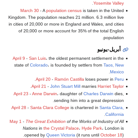
.
Yosemite Valley
March 30
- A
population census
is taken in the United
Kingdom. The population reaches 21 million. 6.3 million live
in cities of 20,000 or more in England and Wales, and cities
of 20,000 or more account for 35% of the total English
population.
أبريل-يونيو
April 9
-
San Luis
، the oldest permanent settlement in the
state of
Colorado
، is founded by settlers from
Taos, New
.
Mexico
.
April 20
-
Ramón Castilla
loses power in
Peru
.
April 21
-
John Stuart Mill
marries
Harriet Taylor
April 23
-
Anne Darwin
، daughter of
Charles Darwin
dies,
sending him into a great depression.
April 28
-
Santa Clara College
is chartered in
Santa Clara,
.
California
May 1
-
The Great Exhibition
of the Works of Industry of All
Nations
in
the Crystal Palace
،
Hyde Park
، London is
opened by
Queen Victoria
(it runs until
October 18
).