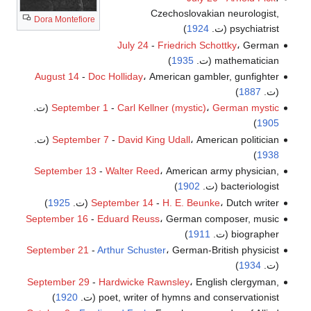
Czechoslovakian neurologist,
Dora Montefiore
psychiatrist (ت.
1924
)
July 24
-
Friedrich Schottky
، German
mathematician (ت.
1935
)
August 14
-
Doc Holliday
، American gambler, gunfighter
(ت.
1887
)
German mystic
،
Carl Kellner (mystic)
-
September 1
(ت.
)
1905
، American politician (ت.
David King Udall
-
September 7
)
1938
September 13
-
Walter Reed
، American army physician,
bacteriologist (ت.
1902
)
، Dutch writer (ت.
H. E. Beunke
-
September 14
1925
)
September 16
-
Eduard Reuss
، German composer, music
biographer (ت.
1911
)
September 21
-
Arthur Schuster
، German-British physicist
(ت.
1934
)
September 29
-
Hardwicke Rawnsley
، English clergyman,
poet, writer of hymns and conservationist (ت.
1920
)