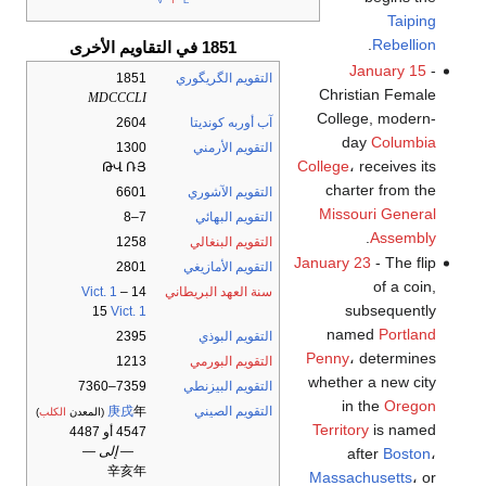
Taiping
.
Rebellion
1851 في التقاويم الأخرى
January 15
-
التقويم الگريگوري
1851
Christian Female
MDCCCLI
College, modern-
آب أوربه كونديتا
2604
day
Columbia
التقويم الأرمني
1300
College
، receives its
ԹՎ ՌՅ
charter from the
التقويم الآشوري
6601
Missouri General
التقويم البهائي
7–8
.
Assembly
التقويم البنغالي
1258
January 23
- The flip
التقويم الأمازيغي
2801
of a coin,
سنة العهد البريطاني
14
–
Vict. 1
subsequently
15
Vict. 1
named
Portland
التقويم البوذي
2395
Penny
، determines
التقويم البورمي
1213
whether a new city
التقويم البيزنطي
7359–7360
in the
Oregon
التقويم الصيني
年
庚戌
(المعدن
الكلب
)
Territory
is named
4547 أو 4487
— إلى —
after
Boston
،
辛亥年
Massachusetts
، or