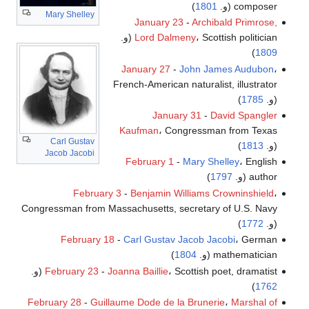
composer (و.
1801
)
Mary Shelley
January 23
-
Archibald Primrose,
، Scottish politician (و.
Lord Dalmeny
)
1809
January 27
-
John James Audubon
،
French-American naturalist, illustrator
(و.
1785
)
January 31
-
David Spangler
Kaufman
، Congressman from Texas
Carl Gustav
(و.
1813
)
Jacob Jacobi
February 1
-
Mary Shelley
، English
author (و.
1797
)
February 3
-
Benjamin Williams Crowninshield
،
Congressman from Massachusetts, secretary of U.S. Navy
(و.
1772
)
February 18
-
Carl Gustav Jacob Jacobi
، German
mathematician (و.
1804
)
، Scottish poet, dramatist (و.
Joanna Baillie
-
February 23
)
1762
February 28
-
Guillaume Dode de la Brunerie
،
Marshal of