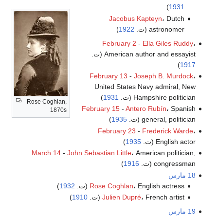
)
1931
Jacobus Kapteyn
، Dutch
astronomer (ت.
1922
)
February 2
-
Ella Giles Ruddy
،
American author and essayist (ت.
)
1917
February 13
-
Joseph B. Murdock
،
United States Navy admiral, New
Hampshire politician (ت.
1931
)
Rose Coghlan,
February 15
-
Antero Rubín
، Spanish
1870s
general, politician (ت.
1935
)
February 23
-
Frederick Warde
،
English actor (ت.
1935
)
March 14
-
John Sebastian Little
، American politician,
congressman (ت.
1916
)
18 مارس
، English actress (ت.
Rose Coghlan
1932
)
، French artist (ت.
Julien Dupré
1910
)
19 مارس