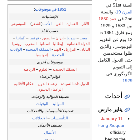
السنة 51st في
1851 في موضوعات
:
القرن 19
، والسنة
الإنسانيات
2nd في
عقد 1850
الآثار
–
العمارة
–
الفن
–
الأدب
(
الشعر
) –
الموسيقى
بين 1583 و 1929
حسب البلد
ومع فارق 1851 is
مصر
–
سوريا
-
إيران
–
الصين
-
فرنسا
–
ألمانيا
–
12 يوم عن التقويم
الدولة العثمانية
–
إيطاليا
-
اسبانيا
-
المغرب
–
روسيا
-
اليوليوسي، والذين
اليابان
–
البرازيل
-
الهند
-
المملكة المتحدة
–
الولايات
ظلوا مستخدمين
المتحدة
–
إندونسيا
حتى التحول الكامل
موضوعات أخرى
إلى التقويم
السكك الحديدية
–
العلوم
–
الرياضة
الگريگوري في
قوائم الزعماء
.
1929
الدول ذات السيادة
–
زعماء الدول
–
حكام الأقاليم
–
الزعماء الدينيون
أحداث
تصنيفا المواليد والوفيات
المواليد
–
الوفيات
يناير-مارس
تصنيفا التأسيسات والانحلالات
التأسيسات
–
الانحلالات
January 11
-
Hong Xiuquan
تصنيف الأعمال
officially
الأعمال
begins the
v
t
e