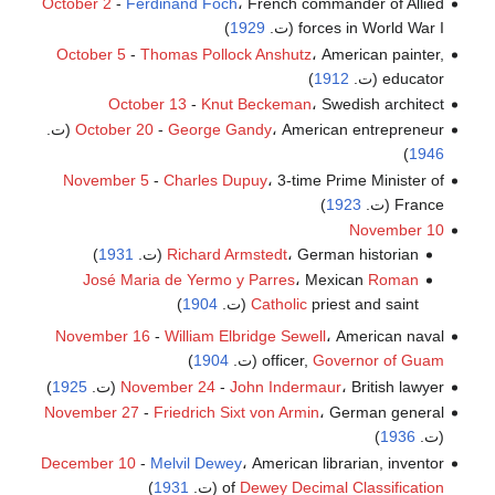
October 2
-
Ferdinand Foch
، French commander of Allied
forces in World War I (ت.
1929
)
October 5
-
Thomas Pollock Anshutz
، American painter,
educator (ت.
1912
)
October 13
-
Knut Beckeman
، Swedish architect
، American entrepreneur (ت.
George Gandy
-
October 20
)
1946
November 5
-
Charles Dupuy
، 3-time Prime Minister of
France (ت.
1923
)
November 10
، German historian (ت.
Richard Armstedt
1931
)
José Maria de Yermo y Parres
، Mexican
Roman
priest and saint (ت.
Catholic
1904
)
November 16
-
William Elbridge Sewell
، American naval
Governor of Guam
officer,
(ت.
1904
)
، British lawyer (ت.
John Indermaur
-
November 24
1925
)
November 27
-
Friedrich Sixt von Armin
، German general
(ت.
1936
)
December 10
-
Melvil Dewey
، American librarian, inventor
Dewey Decimal Classification
of
(ت.
1931
)