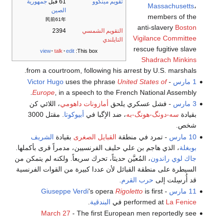
تقويم مينگوو
61 قبل
جمهورية
Massachusetts
،
الصين
members of the
民前61年
anti-slavery
Boston
التقويم الشمسي
2394
Vigilance Committee
التايلندي
rescue fugitive slave
view
talk
edit
This box:
Shadrach Minkins
from a courtroom, following his arrest by U.S. marshals.
1 مارس
-
United States of
uses the phrase
Victor Hugo
Europe
, in a speech to the French National Assembly.
3 مارس
- فشل عسكري يلحق
أمازونات داهومي
، اللائي كن
بقيادة
سه-دونگ-هونگ-به
، ضد الإگبا في
أبيوكوتا
. مقتل 3000
شخص.
10 مارس
- تمرد في منطقة
القبايل الصغرى
بقيادة
الشريف
بوبغلة
، الذي هاجم بن علي حليف الفرنسيين، مدمراً قرى بأكملها.
جاك لوي راندون
، المُعيَّن حديثاً، تحرك سريعاً. ولكنه لم يتمكن من
السيطرة على منطقة القبائل لأن عددا كبيرة من القوات الفرنسية
قد أُرسِلت إلى
حرب القرم
.
11 مارس
-
is first
Rigoletto
's opera
Giuseppe Verdi
La Fenice
performed at
في
البندقية
.
March 27
- The first European men reportedly see