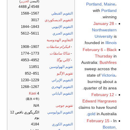
(المعدن
الخنزير
)
Portland, Maine
،
4548 أو 4488
with
Portland
التقويم القبطي
1567–1568
winning.
التقويم الديسكوردي
3017
January 28
-
التقويم الإثيوپي
1843–1844
Northwestern
التقويم العبري
5611–5612
University
is
التقاويم الهندوسية
.
founded in
Illinois
-
ڤيكرام سامڤات
1907–1908
February 6
-
Black
-
شاكا سامڤات
1773–1774
Thursday
in
-
كالي يوگا
4952–4953
Australia:
Bushfires
تقويم الهولوسين
11851
sweep across the
تقويم الإگبو
851–852
state of
Victoria
،
التقويم الإيراني
1229–1230
burning about a
التقويم الهجري
1267–1268
quarter of its area.
التقويم الياباني
4
Kaei
February 12
-
(嘉永４年)
Edward Hargraves
تقويم جوچى
N/A
claims to have found
التقويم اليوليوسي
الگريگوري ناقص 12
gold
in Australia.
يوم
February 15
- In
التقويم الكوري
4184
Boston,