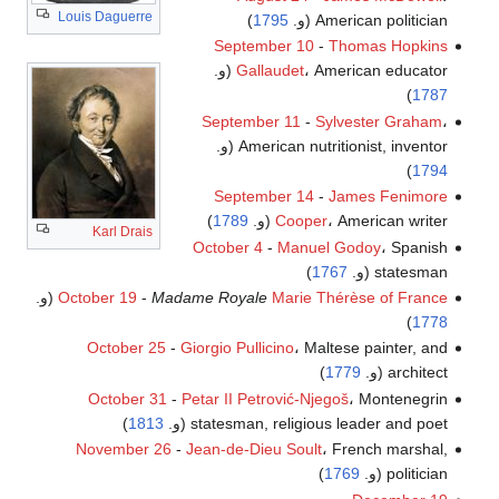
Louis Daguerre
American politician (و.
1795
)
September 10
-
Thomas Hopkins
، American educator (و.
Gallaudet
)
1787
September 11
-
Sylvester Graham
،
American nutritionist, inventor (و.
)
1794
September 14
-
James Fenimore
، American writer (و.
Cooper
1789
)
Karl Drais
October 4
-
Manuel Godoy
، Spanish
statesman (و.
1767
)
Marie Thérèse of France
Madame Royale
-
October 19
(و.
)
1778
October 25
-
Giorgio Pullicino
، Maltese painter, and
architect (و.
1779
)
October 31
-
Petar II Petrović-Njegoš
، Montenegrin
statesman, religious leader and poet (و.
1813
)
November 26
-
Jean-de-Dieu Soult
، French marshal,
politician (و.
1769
)