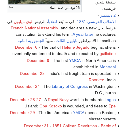
سفينة شحن
26 نوفمبر: قصف سلا.
فرنسية.
2 ديسمبر
-
الانقلاب الفرنسي 1851
: في ما يُعد
انقلاباً
، الرئيس
لوي ناپليون
في
فرنسا يحل
، and declares a new
French National Assembly
constitution to extend his term.
A year later
he declares
himself as الامبراطور
ناپليون الثالث
، منهياً
الجمهورية الثانية
.
December 6
- The trial of
Hélène Jégado
begins; she is
.
eventually sentenced to death and executed by
guillotine
December 9
- The first
YMCA
in North America is
.
established in
Montreal
December 22
- India's first freight train is operated in
Roorkee
، India.
December 24
- The
Library of Congress
in Washington,
D.C., burns.
December 26
-
27
- A
Royal Navy
warship bombards
Lagos
.
Island;
Oba
Kosoko
is wounded, and flees to
Epe
December 29
- The first American
YMCA
opens in Boston,
Massachusetts.
December 31
-
1851 Chilean Revolution
-
Battle of