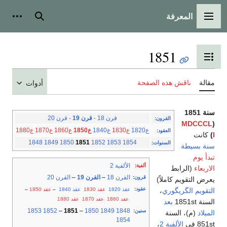
المعرفة
القائمة الرئيسية
بحث
أدوات
1851
تبديل عرض جدول المحتويات
مقالة
ناقش هذه الصفحة
أدوات
سنة 1851
قرن 18
·
قرن 19
·
قرن 20
القرون
:
MDCCCL
(
ع1820
ع1830
ع1840
ع1850
ع1860
ع1870
ع1880
العقود
:
I
)
كانت
1848
1849
1850
1851
1852
1853
1854
السنوات
:
سنة بسيطة
تبدأ يوم
الألفية 2
ألفية
:
الاربعاء
(الرابط
القرن 18
–
القرن 19
–
القرن 20
قرون
:
يعرض التقويم كاملاً)
عقود
:
عقد 1820
عقد 1830
عقد 1840
–
عقد 1850
–
التقويم الگريگوري
،
عقد 1860
عقد 1870
عقد 1880
السنة 1851st
بعد
1853
1852
–
1851
–
1850
1849
1848
سنين
:
الميلاد
(م)، السنة
1854
851st في
الألفية 2
،