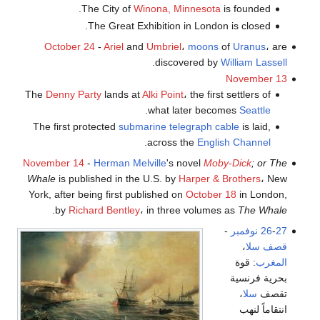
The City of
Winona, Minnesota
is founded.
The Great Exhibition in London is closed.
October 24
-
Ariel
and
Umbriel
،
moons
of
Uranus
، are
.
discovered by
William Lassell
November 13
The
Denny Party
lands at
Alki Point
، the first settlers of
.
what later becomes
Seattle
The first protected
submarine telegraph cable
is laid,
.
across the
English Channel
November 14
-
Herman Melville
's novel
Moby-Dick
; or The
Whale
is published in the U.S. by
Harper & Brothers
، New
York, after being first published on
October 18
in London,
.
by
Richard Bentley
، in three volumes as
The Whale
27 نوفمبر
-
26
-
قصف سلا
،
المغرب
: قوة
بحرية فرنسية
تقصف
سلا
،
انتقاماً لنهب