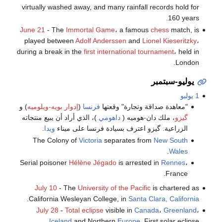
virtually washed away, and many rainfall records hold for
160 years.
June 21
- The
Immortal Game
، a famous
chess
match, is
played between
Adolf Anderssen
and
Lionel Kieseritzky
،
during a break in the
first international tournament
، held in
London.
يوليو-سبتمبر
1 يوليو
"معاهدة صداقة وتجارة" وقعتها
فرنسا
(
إدوار بويه-ويلوميه
) و
گيزو
، ملك دان-هوميه (
داهومي
)، الذي أراد أن يبيع منتجاته
الزراعية. گيزو اعترف بسيادة فرنسا على ميناء
ويدا
.
The Colony of
Victoria
separates from
New South
.
Wales
Serial poisoner
Hélène Jégado
is arrested in
Rennes
،
France.
July 10
- The
University of the Pacific
is chartered as
.
California Wesleyan College, in
Santa Clara, California
July 28
-
Total eclipse
visible in
Canada
،
Greenland
،
Iceland
and Northern
Europe
. First solar eclipse