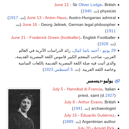
June 12
- Sir
Oliver Lodge
، British
physicist (ت.
1940
)
، Austro-Hungarian admiral (ت.
Anton Haus
-
June 13
1917
)
- Georg Jelinek, German legal philosopher (ت.
June 16
)
1911
June 21
-
Frederick Green (footballer)
، English Footballer
(ت.
1928
)
29 يونيو
-
أحمد باشا كمال
، رائد الدراسات الأثرية في العالم
العربي، صاحب المعجم الكبير قاموس اللغة المصرية القديمة،
والذي أثبت فيه صلة اللغة المصرية القديمة باللغات السامية
وخاصة اللغة العربية. (ت.
5 أغسطس
1923
)
يوليو-ديسمبر
July 5
-
Hannibal di Francia
، Italian
priest, saint (d.
1927
)
July 8
-
Arthur Evans
، British
archaeologist (ت.
1941
)
July 15
-
Eduardo Gutiérrez
،
Argentinian author (ت.
1889
)
July 20
-
Arnold Pick
،