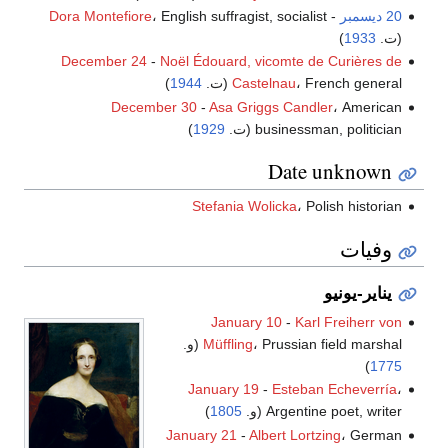
20 ديسمبر
-
، English suffragist, socialist
Dora Montefiore
(ت.
1933
)
December 24
-
Noël Édouard, vicomte de Curières de
، French general (ت.
Castelnau
1944
)
December 30
-
Asa Griggs Candler
، American
businessman, politician (ت.
1929
)
Date unknown
Stefania Wolicka
، Polish historian
وفيات
يناير-يونيو
January 10
-
Karl Freiherr von
، Prussian field marshal (و.
Müffling
)
1775
January 19
-
Esteban Echeverría
،
Argentine poet, writer (و.
1805
)
January 21
-
Albert Lortzing
، German