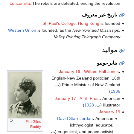
Loncomilla
: The rebels are defeated, ending the revolution.
تاريخ غير معروف
St. Paul's College, Hong Kong
is founded.
Western Union
is founded, as the
New York and Mississippi
.
Valley Printing Telegraph Company
مواليد
يناير-يونيو
January 16
-
William Hall-Jones
،
English-New Zealand politician, 16th
Prime Minister of New Zealand (ت.
)
1936
January 17
-
A. B. Frost
، American
illustrator (ت.
1928
)
January 19
David Starr Jordan
، American
Ella Giles
ichthyologist, educator,
Ruddy
eugenicist, and peace activist (ت.