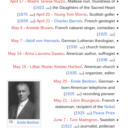
April 17
-
Madre Teresa Nuzzo
، Maltese nun, foundress of
the Daughters of the Sacred Heart (ت.
1923
)
، Scottish golfer (ت.
Young Tom Morris
-
April 20
1875
)
، French geologist (ت.
Charles Barrois
-
April 21
1939
)
May 6
-
Aristide Bruant
، French cabaret singer, comedian
(ت.
1925
)
May 7
-
Adolf von Harnack
، German Lutheran theologian,
church historian (ت.
1930
)
May 14
-
Anna Laurens Dawes
، American author, suffragist
(ت.
1938
)
May 15
-
Lillian Resler Keister Harford
، American church
organizer, editor (ت.
1935
)
May 20
-
Emile Berliner
، German-
born American telephone and
recording pioneer (ت.
1929
)
May 21
-
Léon Bourgeois
، French
statesman, recipient of the
Nobel
Peace Prize
(ت.
1925
)
June 7
-
Ture Malmgren
، Swedish
Emile Berliner
journalist, politician (ت.
1922
)