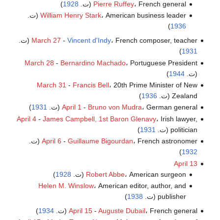
، French general (ت.
Pierre Ruffey
1928
)
، American business leader (ت.
William Henry Stark
)
1936
، French composer, teacher (ت.
Vincent d'Indy
-
March 27
)
1931
March 28
-
Bernardino Machado
، Portuguese President
(ت.
1944
)
March 31
-
Francis Bell
، 20th Prime Minister of New
Zealand (ت.
1936
)
، German general (ت.
Bruno von Mudra
-
April 1
1931
)
April 4
-
James Campbell, 1st Baron Glenavy
، Irish lawyer,
politician (ت.
1931
)
، French astronomer (ت.
Guillaume Bigourdan
-
April 6
)
1932
April 13
، American surgeon (ت.
Robert Abbe
1928
)
Helen M. Winslow
، American editor, author, and
publisher (ت.
1938
)
، French general (ت.
Auguste Dubail
-
April 15
1934
)