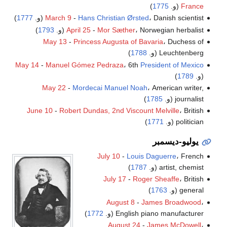
France
(و.
1775
)
، Danish scientist (و.
Hans Christian Ørsted
-
March 9
1777
)
، Norwegian herbalist (و.
Mor Sæther
-
April 25
1793
)
May 13
-
Princess Augusta of Bavaria
، Duchess of
Leuchtenberg (و.
1788
)
May 14
-
Manuel Gómez Pedraza
، 6th
President of Mexico
(و.
1789
)
May 22
-
Mordecai Manuel Noah
، American writer,
journalist (و.
1785
)
June 10
-
Robert Dundas, 2nd Viscount Melville
، British
politician (و.
1771
)
يوليو-ديسمبر
July 10
-
Louis Daguerre
، French
artist, chemist (و.
1787
)
July 17
-
Roger Sheaffe
، British
general (و.
1763
)
August 8
-
James Broadwood
،
English piano manufacturer (و.
1772
)
August 24
-
James McDowell
،