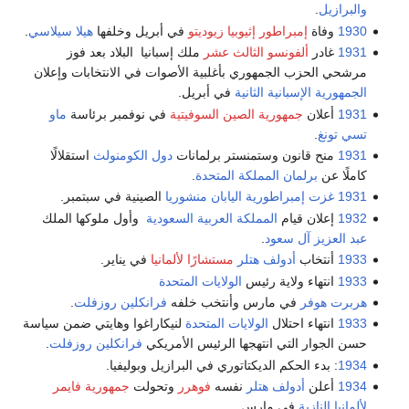
والبرازيل
.
1930
وفاة
إمبراطور إثيوبيا
زيوديتو
في أبريل وخلفها
هيلا سيلاسي
.
1931
غادر
ألفونسو الثالث عشر
ملك إسبانيا البلاد بعد فوز
مرشحي الحزب الجمهوري بأغلبية الأصوات في الانتخابات وإعلان
الجمهورية الإسبانية الثانية
في أبريل.
1931
أعلان
جمهورية الصين السوفيتية
في نوفمبر برئاسة
ماو
تسي تونغ
.
1931
منح قانون وستمنستر برلمانات
دول الكومنولث
استقلالًا
كاملًا عن
برلمان المملكة المتحدة
.
1931
غزت إمبراطورية اليابان منشوريا
الصينية في سبتمبر.
1932
إعلان قيام
المملكة العربية السعودية
وأول ملوكها الملك
عبد العزيز آل سعود
.
1933
أنتخاب
أدولف هتلر
مستشارًا لألمانيا
في يناير.
1933
انتهاء ولاية رئيس
الولايات المتحدة
هربرت هوفر
في مارس وأنتخب خلفه
فرانكلين روزفلت
.
1933
انتهاء احتلال
الولايات المتحدة
لنيكاراغوا وهايتي ضمن سياسة
حسن الجوار التي انتهجها الرئيس الأمريكي
فرانكلين روزفلت
.
1934
: بدء الحكم الديكتاتوري في البرازيل وبوليفيا.
1934
أعلن
أدولف هتلر
نفسه
فوهرر
وتحولت
جمهورية فايمر
لألمانيا النازية
في مارس.