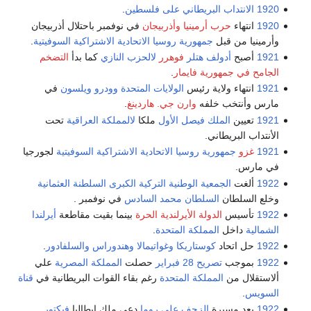
1920
الانتداب البريطاني على فلسطين
.
1920
انتهاء
حرب أرمينيا وأذربيجان
في نوفمبر باحتلال أذربيجان
وأرمينيا من قبل
جمهورية روسيا الاتحادية الاشتراكية السوفيتية
.
1921
أصبح
أدولف هتلر
فوهرر
لالحزب النازي
كما بدأ
التضخم
الجامح في جمهورية فايمار
.
1921
انتهاء ولاية رئيس
الولايات المتحدة
وودرو ويلسون
في
مارس وأنتخب خلفه
وارن جي. هاردينغ
.
1921
تعيين
الملك فيصل الأول
ملكا
لالمملكة العراقية
تحت
الأنتداب البريطاني.
1921
غزو
جمهورية روسيا الاتحادية الاشتراكية السوفيتية
لجورجيا
في مارس.
1922
ألغت
الجمعية الوطنية التركية الكبرى
السلطنة العثمانية
وخلع السلطان
السلطان محمد السادس
في نوفمبر .
1922
تأسيس
الدولة الأيرلندية الحرة
بينما بقيت مقاطعة
أيرلندا
الشمالية
داخل
المملكة المتحدة
.
1922
حل اتحاد
كوستاريكا
وغواتيمالا
وهندوراس
والسلفادور
.
1922
بموجب
تصريح 28 فبراير
حصلت
المملكة المصرية
علي
ألاستقلال من
المملكة المتحدة
رغم بقاء القوات البريطانية في
قناة
السويس
.
1922
بعد مسيرة
الزحف على روما
دعي ملك إيطاليا
فيكتور