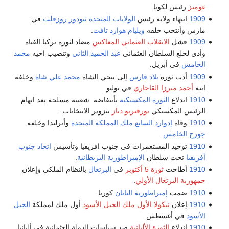
غوميز
رئيس لكوبا.
1909
انتهاء ولاية رئيس
الولايات المتحدة
ثيودور روزفلت
في
مارس وأنتخب خلفه
ويليام هوارد تافت
.
1909
فشل
الانقلاب العثماني المعاكس
مضاد لثورة تركيا الفتاه
وأدي لخلع السلطان العثماني
عبد الحميد الثاني
وتنصيب اخيه
محمد
الخامس
في أبريل.
1909
أدت ثورة
بلاد فارس
إلى تنحي الشاه
محمد علي شاه
وخلفه
ابنه
أحمد ميرزا القاجاري
في يوليو.
1910
اندلاع
الثورة المكسيكية
بأنتفاضة شعبية مسلحة بعد اتهام
الرئيس المكسيكي
بورفيريو دياز
بتزوير الانتخابات.
1910
وفاة
إدوارد السابع ملك المملكة المتحدة
وأيرلندا وخلفه
جورج الخامس
.
1910
توحيد المستعمرات في جنوب افريقيا وتأسيس
اتحاد جنوب
أفريقيا
تحت سلطان
الإمبراطورية البريطانية
.
1910
أطاحت
ثورة 5 أكتوبر
في
البرتغال
بالنظام الملكي وإعلان
جمهورية البرتغال الأولي
.
1910
ضمت
إمبراطورية اليابان
كوريا.
1910
إعلان
نيكولا الأول ملك الجبل الأسود
أول ملك لمملكة
الجبل
الأسود
في أغسطس.
1910
اندلاع
الثورة الألبانية
ضد سياسات الدولة العثمانية في ألبانيا.