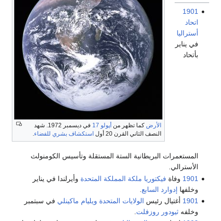
1901
اتحاد
أستراليا
في يناير
بأتحاد
الأرض
كما تظهر من
أپولو 17
في ديسمبر 1972. شهد
النصف الثاني القرن 20 أول
استكشاف بشري للفضاء
.
المستعمرات البريطانية الستة المستقلة وتأسيس الكومنولث
الأسترالي.
1901
وفاة
فيكتوريا ملكة المملكة المتحدة
وأيرلندا في يناير
وخلفها
إدوارد السابع
.
1901
أغتيال رئيس
الولايات المتحدة
ويليام ماكينلي
في سبتمبر
وخلفه
ثيودور روزفلت
.