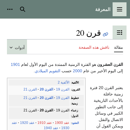
المعرفة
القائمة الرئيسية
بحث
أدوات
قرن 20
تبديل عرض جدول المحتويات
مقالة
ناقش هذه الصفحة
أدوات
القرن العشرون
هو الفترة الزمنية الممتدة من اليوم الأول لعام
1901
إلى اليوم الأخير من عام
2000
حسب
التقويم الميلادي
.
الألفية 2
الألفية:
يعتبر القرن 20 فترة
القرن 19
القرن 20
القرن 21
القرون:
زمنية حافلة
القرن 19
القرن 20
القرن 21
خطوط
بالأحداث التاريخية
زمنية:
إلى جانب التطور
القرن 19
القرن 20
القرن 21
زعماء
الكبير في وسائل
الدول:
الاتصال والنقل.
عقد 1900
عقد 1910
عقد 1920
عقد
العقود
:
ويمكن القول أن
1930
عقد 1940