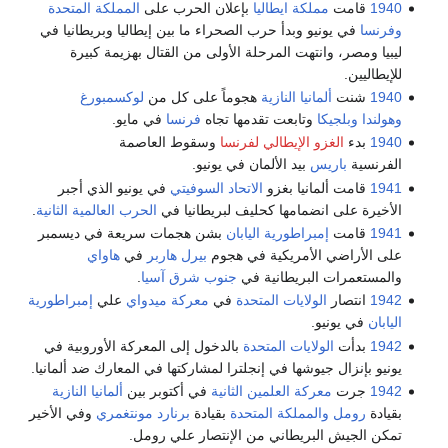
1940
قامت
مملكة ايطاليا
بإعلان الحرب على
المملكة المتحدة
وفرنسا
في يونيو وبدأ حرب الصحراء ما بين إيطاليا وبريطانيا في
ليبيا ومصر، وانتهت المرحلة الأولى من القتال بهزيمة كبيرة
للإيطاليين.
1940
شنت
ألمانيا النازية
هجوماً على كل من
لوكسمبورغ
وهولندا
وبلجيكا
وتابعت تقدمها تجاه
فرنسا
في مايو.
1940
بدء
الغزو الإيطالي لفرنسا
وسقوط العاصمة
الفرنسية
باريس
بيد الألمان في يونيو.
1941
قامت ألمانيا بغزو
الاتحاد السوفيتي
في يونيو الذي أجبر
الأخيرة على انضمامها كحليف لبريطانيا في
الحرب العالمية الثانية
.
1941
قامت
إمبراطورية اليابان
بشن هجمات سريعة في ديسمبر
على الأراضي الأمريكية في هجوم
بيرل هاربر
في
هاواي
والمستعمرات البريطانية في
جنوب شرق آسيا
.
1942
انتصار
الولايات المتحدة
في
معركة ميدواي
علي
إمبراطورية
اليابان
في يونيو.
1942
بدأت
الولايات المتحدة
بالدخول إلى المعركة الأوروبية في
يونيو بإنزال جيوشها في إنجلترا لمشاركتها في المعارك ضد ألمانيا.
1942
جرت
معركة العلمين الثانية
في أكتوبر بين
ألمانيا النازية
بقيادة
رومل
والمملكة المتحدة
بقيادة
برنارد مونتغمري
وفي الأخير
تمكن الجيش البريطاني من الإنتصار علي رومل.