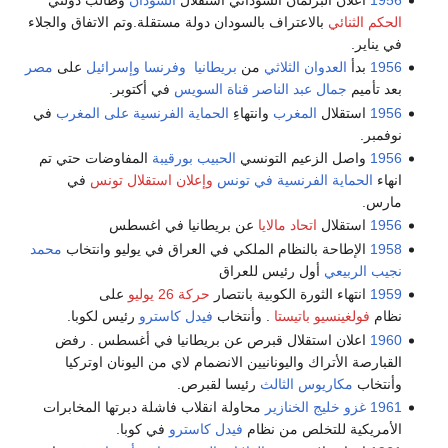
الحكم الثنائي
بالاعتراف بالسودان دولة مستقلة.وتم الاتفاق والجلاء
في يناير.
1956
بدأ
العدوان الثلاثي
من
بريطانيا
وفرنسا
وإسرائيل
على
مصر
بعد تأميم
جمال عبد الناصر
قناة السويس
في أكتوبر.
1956
استقلال
المغرب
وانتهاءِ
الحماية الفرنسية على المغرب
في
نوفمبر.
1956
واصل الزعيم التونسي
الحبيب بورقيبة
المفاوضات حتي تم
انهاء
الحماية الفرنسية في تونس
وإعلان استقلال تونس
في
مارس.
1956
استقلال
اتحاد مالايا
عن بريطانيا في اغسطس
1958
الإطاحة بالنظام الملكي في العراق في يوليو وانتخاب
محمد
نجيب الربيعي
أول رئيس للعراق
1959
انتهاء الثورة الكوبية بانتصار
حركة 26 يوليو
على
نظام
فولغينسيو باتيستا
. وأنتخاب
فيدل كاسترو
رئيس لكوبا.
1960
اعلان استقلال قبرص عن بريطانيا في أغسطس . رفض
القبارصة الأتراك واليونانيين الانضمام لاي من اليونان اوتركيا
وأنتخاب
مكاريوس الثالث
رئيسا لقبرص.
1961
غزو خليج الخنازير
محاولة انقلاب فاشلة دبرتها المخابرات
الأمريكية للتخلص من نظام
فيدل كاسترو
في كوبا.