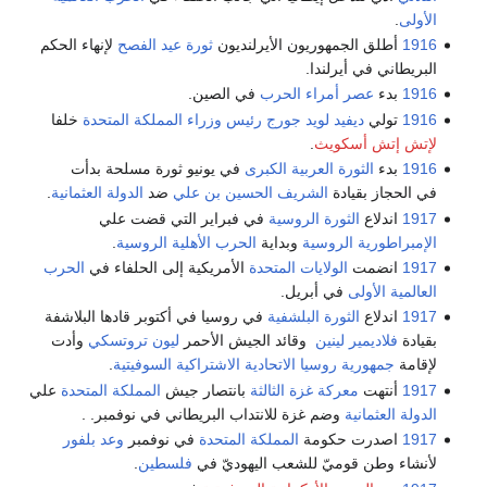
الأولى
.
1916
أطلق الجمهوريون الأيرلنديون
ثورة عيد الفصح
لإنهاء الحكم
البريطاني في أيرلندا.
1916
بدء
عصر أمراء الحرب
في الصين.
1916
تولي
ديفيد لويد جورج
رئيس وزراء المملكة المتحدة
خلفا
لإتش إتش أسكويث
.
1916
بدء
الثورة العربية الكبرى
في يونيو ثورة مسلحة بدأت
في الحجاز بقيادة
الشريف الحسين بن علي
ضد
الدولة العثمانية
.
1917
اندلاع
الثورة الروسية
في فبراير التي قضت علي
الإمبراطورية الروسية
وبداية
الحرب الأهلية الروسية
.
1917
انضمت
الولايات المتحدة
الأمريكية إلى الحلفاء في
الحرب
العالمية الأولى
في أبريل.
1917
اندلاع
الثورة البلشفية
في روسيا في أكتوبر قادها البلاشفة
بقيادة
فلاديمير لينين
وقائد الجيش الأحمر
ليون تروتسكي
وأدت
لإقامة
جمهورية روسيا الاتحادية الاشتراكية السوفيتية
.
1917
أنتهت
معركة غزة الثالثة
بانتصار جيش
المملكة المتحدة
علي
الدولة العثمانية
وضم غزة للانتداب البريطاني في نوفمبر. .
1917
اصدرت حكومة
المملكة المتحدة
في نوفمبر
وعد بلفور
لأنشاء وطن قوميّ للشعب اليهوديّ في
فلسطين
.