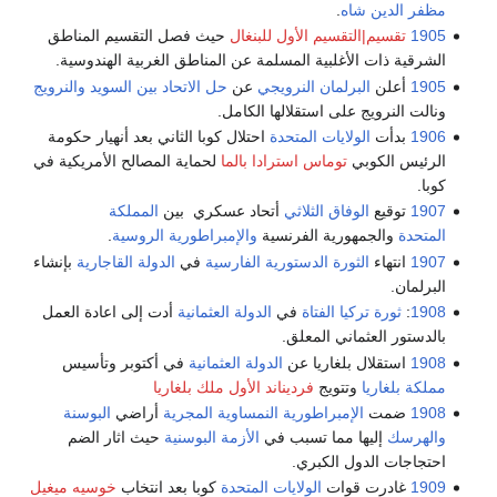
مظفر الدين شاه
.
1905
تقسيم|التقسيم الأول للبنغال
حيث فصل التقسيم المناطق
الشرقية ذات الأغلبية المسلمة عن المناطق الغربية الهندوسية.
1905
أعلن
البرلمان النرويجي
عن
حل الاتحاد بين السويد والنرويج
ونالت النرويج على استقلالها الكامل.
1906
بدأت
الولايات المتحدة
احتلال كوبا الثاني بعد أنهيار حكومة
الرئيس الكوبي
توماس استرادا بالما
لحماية المصالح الأمريكية في
كوبا.
1907
توقيع
الوفاق الثلاثي
أتحاد عسكري بين
المملكة
المتحدة
والجمهورية الفرنسية
والإمبراطورية الروسية
.
1907
انتهاء
الثورة الدستورية الفارسية
في
الدولة القاجارية
بإنشاء
البرلمان.
1908
:
ثورة تركيا الفتاة
في
الدولة العثمانية
أدت إلى اعادة العمل
بالدستور العثماني المعلق.
1908
استقلال بلغاريا عن
الدولة العثمانية
في أكتوبر وتأسيس
مملكة بلغاريا
وتتويج
فرديناند الأول ملك بلغاريا
1908
ضمت
الإمبراطورية النمساوية المجرية
أراضي
البوسنة
والهرسك
إليها مما تسبب في
الأزمة البوسنية
حيث اثار الضم
احتجاجات الدول الكبري.
1909
غادرت قوات
الولايات المتحدة
كوبا بعد انتخاب
خوسيه ميغيل