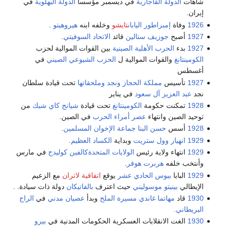
شاهات
الدولة القاجارية
في ديسمبر مؤسسا
الدولة البهلوية
في
إيران.
1926
وفاة
إمبراطور اليابان
تايشو
وخلفه ابنه
هيروهيتو
.
1927
أصبح
جوزيف ستالين
قائد
الاتحاد السوفيتي
.
1927
بدء
الحرب الأهلية الصينية
بين القوات الموالية لحزب
الكومينتانغ
والقوات الموالية ل
الحزب الشيوعي الصيني
في
أغسطس
1927
تأسيس
مملكة الحجاز ونجد وملحقاتها
تحت قيادة سلطان
نجد
عبد العزيز آل سعود
في يناير
1928
تمكنت حكومة
الكومينتانغ
تحت قيادة
شيانج كاي شيك
من
توحيد الصين وانتهاء
عصر أمراء الحرب
في الصين.
1928
أسس
حسن البنا
جماعة الإخوان المسلمين
.
1929
انهيار وول ستريت
وبداية
الكساد العظيم
.
1929
انتهاء ولاية رئيس
الولايات المتحدة
كالفين كوليدج
في مارس
وأنتخب خلفه
هربرت هوفر
.
1929
البابا
بيوس الحادي عشر
يوقع
اتفاقية لاتران
مع الزعيم
الإيطالي
بينيتو موسوليني
حيث اعترف
بالفاتيكان
دولة ذات سيادة. .
1930
قاد
مهاتما غاندي
مسيرة الملح
وبدأ
عصيان مدني
في
الراج
البريطاني
.
1930
الغت الانقلابات العسكرية الحكومات المدنية في
بيرو