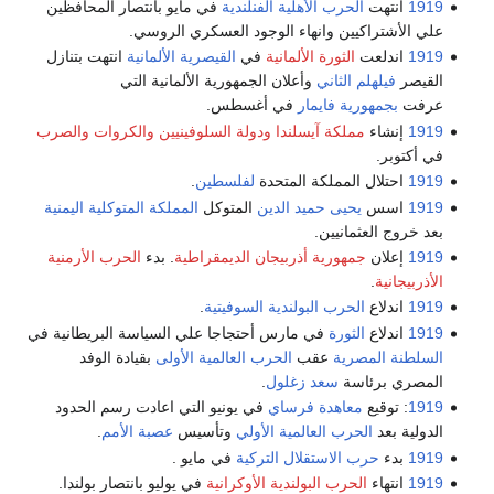
1919
أنتهت
الحرب الأهلية الفنلندية
في مايو بأنتصار المحافظين
علي الأشتراكيين وانهاء الوجود العسكري الروسي.
1919
اندلعت
الثورة الألمانية
في
القيصرية الألمانية
انتهت بتنازل
القيصر
فيلهلم الثاني
وأعلان الجمهورية الألمانية التي
عرفت
بجمهورية فايمار
في أغسطس.
1919
إنشاء
مملكة آيسلندا
ودولة السلوفينيين والكروات والصرب
في أكتوبر.
1919
احتلال المملكة المتحدة
لفلسطين
.
1919
اسس
يحيى حميد الدين
المتوكل
المملكة المتوكلية اليمنية
بعد خروج العثمانيين.
1919
إعلان
جمهورية أذربيجان الديمقراطية
. بدء
الحرب الأرمنية
الأذربيجانية
.
1919
اندلاع
الحرب البولندية السوفيتية
.
1919
اندلاع
الثورة
في مارس أحتجاجا علي السياسة البريطانية في
السلطنة المصرية
عقب
الحرب العالمية الأولى
بقيادة الوفد
المصري برئاسة
سعد زغلول
.
1919
: توقيع
معاهدة فرساي
في يونيو التي اعادت رسم الحدود
الدولية بعد
الحرب العالمية الأولي
وتأسيس
عصبة الأمم
.
1919
بدء
حرب الاستقلال التركية
في مايو .
1919
انتهاء
الحرب البولندية الأوكرانية
في يوليو بانتصار بولندا.