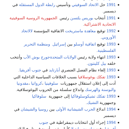
1991
حل
الاتحاد السوفيتي
وتأسيس
رابطة الدول المستقلة
في
ديسمبر.
1991
أنتخاب
بوريس يلتسن
رئيس
الجمهورية الروسية السوفيتية
الاتحادية الاشتراكية
.
1992
توقيع
معاهدة ماستريخت
الاتفاقية المؤسسة
لالاتحاد
الأوروبي
.
1993
توقيع
اتفاقية أوسلو
بين
إسرائيل
ومنظمة التحرير
الفلسطينية
.
1993
انتهاء ولاية رئيس
الولايات المتحدة
جورج بوش الأب
وأنتخب
خلفه
بيل كلينتون
.
1993
إلغاء نظام الفصل العنصري
أبارتايد
في
جنوب أفريقيا
.
1993
تفكك يوغوسلافيا
بسبب الخلافات السياسية الداخلية التي
أدت إلى إعلان استقلال جمهوريات
سلوفينيا
،
كرواتيا
،
مقدونيا
والبوسنة والهرسك
واندلاع سلسلة من الحروب اليوغوسلافية.
1993
تفكك تشيكوسلوفاكيا
إلى جمهورية
سلوفاكيا
وجمهورية
التشيك
.
1994
اندلاع
الحرب الشيشانية الأولى
بين
روسيا
والشيشان
في
ديسمبر
1994
إجراء أول انتخابات ديمقراطية في
جنوب
أفريقيا
وفوز
نيلسون مانديلا
كأول رئيس أسود في تاريخ البلاد.