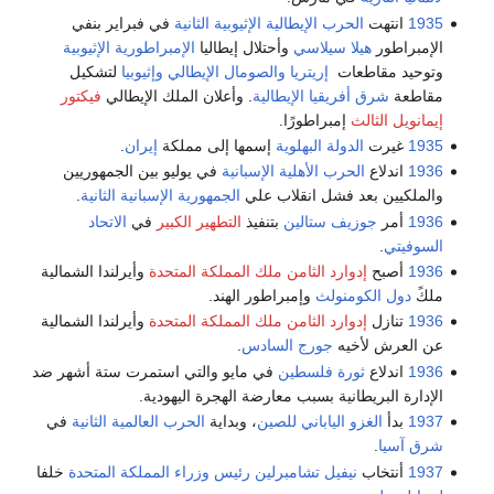
1935
انتهت
الحرب الإيطالية الإثيوبية الثانية
في فبراير بنفي
الإمبراطور
هيلا سيلاسي
وأحتلال إيطاليا
الإمبراطورية الإثيوبية
وتوحيد مقاطعات
إريتريا
والصومال الإيطالي
وإثيوبيا
لتشكيل
مقاطعة
شرق أفريقيا الإيطالية
. وأعلان الملك الإيطالي
فيكتور
إيمانويل الثالث
إمبراطورًا.
1935
غيرت
الدولة البهلوية
إسمها إلى مملكة
إيران
.
1936
اندلاع
الحرب الأهلية الإسبانية
في يوليو بين الجمهوريين
والملكيين بعد فشل انقلاب علي
الجمهورية الإسبانية الثانية
.
1936
أمر
جوزيف ستالين
بتنفيذ
التطهير الكبير
في
الاتحاد
السوفيتي
.
1936
أصبح
إدوارد الثامن ملك المملكة المتحدة
وأيرلندا الشمالية
ملكً
دول الكومنولث
وإمبراطور الهند.
1936
تنازل
إدوارد الثامن ملك المملكة المتحدة
وأيرلندا الشمالية
عن العرش لأخيه
جورج السادس
.
1936
اندلاع
ثورة فلسطين
في مايو والتي استمرت ستة أشهر ضد
الإدارة البريطانية بسبب معارضة الهجرة اليهودية.
1937
بدأ
الغزو الياباني للصين
، وبداية
الحرب العالمية الثانية
في
شرق آسيا
.
1937
أنتخاب
نيفيل تشامبرلين
رئيس وزراء المملكة المتحدة
خلفا