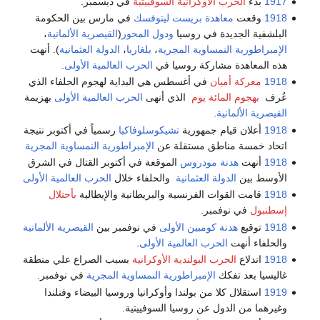
1917
بدء
الحرب الأوكرانية السوفييتية
في ديسمبر.
1918
وقعت
معاهدة بريست ليتوفسك
في مارس بين الحكومة
البلشفية الجديدة في روسيا
ودول المحور
(
القيصرية الألمانية
،
الإمبراطورية النمساوية المجرية
،
بلغاريا
،
الدولة العثمانية
). أنهت
هذه المعاهدة مشاركة روسيا في
الحرب العالمية الأولى
.
1918
معركة أميان
في أغسطس هي البداية لهجوم الحلفاء الذي
عُرف
بهجوم المائة يوم
الذي أنهى
الحرب العالمية الأولى
بهزيمة
القيصرية الألمانية
.
1918
أعلان قيام جمهورية
تشيكوسلوفاكيا
رسمياً في أكتوبر نتيجة
اتحاد خمسة مناطق مستقلة عن
الإمبراطورية النمساوية المجرية
1918
أنهت
هدنة مودروس
الموقعة في أكتوبر القتال في الشرق
الأوسط بين
الدولة العثمانية
والحلفاء خلال
الحرب العالمية الأولى
1918
قامت القوات الفرنسية والبريطانية والإيطالية
بأحتلال
إسطنبول
في نوفمبر.
1918
توقيع
هدنة كومبين الأولى
في نوفمبر بين
القيصرية الألمانية
والحلفاء أنهت
الحرب العالمية الأولى
.
1918
اندلاع
الحرب البولندية الأوكرانية
بسبب الصراع علي منطقة
غاليسيا بعد تفكك
الإمبراطورية النمساوية المجرية
في نوفمبر.
1919
استقلال كلا من بولندا وأوكرانيا وروسيا البيضاء وفنلندا
وغيرهما من الدول عن روسيا السوفييتية.