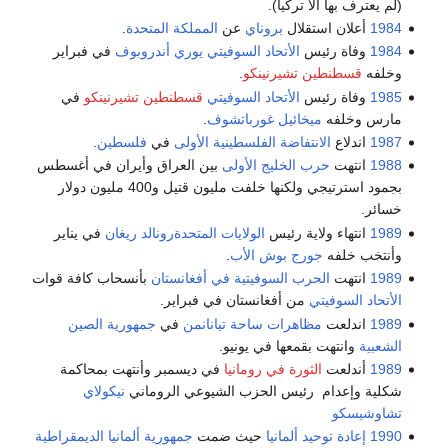
(لم يعترف بها الا تركيا).
1984
أعلان استقلال
بروناي
عن
المملكة المتحدة
.
1984
وفاة رئيس
الأتحاد السوفيتي
يوري أندروبوف
في فبراير
وخلفه
قسطنطين تشيرنينكو
.
1985
وفاة رئيس
الأتحاد السوفيتي
قسطنطين تشيرنينكو
في
مارس وخلفه
ميخائيل غورباتشوف
.
1987
اندلاع
الانتفاضة الفلسطينية الأولى
في
فلسطين
.
1988
انتهت
حرب الخليج الأولى
بين العراق وأيران في أغسطس
بجمود استرتيجي ولكنها خلفت مليون قتيل و400 مليون دولار
خسائر.
1989
انتهاء ولاية رئيس
الولايات المتحدة
رونالد ريغان
في يناير
وأنتخب خلفه
جورج بوش الأب
.
1989
انتهت
الحرب السوفيتية في أفغانستان
بأنسحاب كافة قوات
الأتحاد السوفيتي
من أفغانستان في فبراير.
1989
اندلعت
مظاهرات ساحة تيانانمن
في
جمهورية الصين
الشعبية
وانتهت بقمعها في يونيو.
1989
أندلعت
الثورة في رومانيا
في ديسمبر وأنتهت بمحاكمة
شكلية وإعدام رئيس الحزب الشيوعي الروماني
نيكولاي
تشاوشيسكو
1990
إعادة توحيد ألمانيا
حيث ضمت
جمهورية ألمانيا الديمقراطية