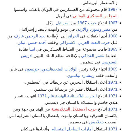
والاستعمار البريطاني.
1967
قام مجموعة من العسكريين في اليونان بانقلاب واسسوا
المجلس العسكري اليوناني
في أبريل
1967
اندلاع
حرب 1967
بين
إسرائيل
وكل
من
مصر
وسوريا
والأردن
في يونيو وأنتهت بأنتصار إسرائيل.
1968
أدى الانقلاب في
العراق
إلى الإطاحة
بعبد الرحمن عارف
من
قبل
حزب البعث العربي الاشتراكي
وخلفه
أحمد حسن البكر
.
1969
قامت مجموعة من الضباط العسكريين في
ليبيا
بقيادة
الضابط
معمر القذافي
بالإطاحة بنظام الملك الليبي
ادريس
السنوسي
في سبتمبر.
1969
انتهاء ولاية رئيس
الولايات المتحدة
ليندون جونسون
في يناير
وأنتخب خلفه
ريتشارد نيكسون
.
1971
اعلان استقلال البحرين عن بريطانيا في أغسطس.
1971
اعلان استقلال قطر عن بريطانيا في سبتمبر.
1971
اندلاع
الحرب الباكستانية الهندية عام 1971
انتهت بانتصار
هندي حاسم واستسلام باكستان في ديسمبر.
1971
اندلاع
حرب الاستقلال البنغلاديشية
بين الهند من جهة وبين
باكستان الشرقية وباكستان وانتهت بانفصال باكستان الشرقية التي
أصبحت
بنغلاديش
في ديسمبر.
1971
استقلال
إمارات الساحل المتصالح
وأتحادها في كيان