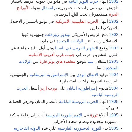
1902
انتهاء
حرب البوير الثانية
في مايو في جنوب افريقيا بانتصار
الجيش البريطاني واصبحت جمهورية
ترانسفال
ودولة
الأورانج
الحرة
مستعمرتان تحت التاج البريطاني.
1902
أنتهاء
الحرب الفليبينية الأمريكية
في يونيو باستمرار الاحتلال
الأمريكي للفلبين
1902
منح الرئيس الأمريكي
ثيودور روزفلت
جمهورية كوبا
الاستقلال رسميا عن
الولايات المتحدة
في مايو.
1903
وقوع
التطهير العرقي في ناميبيا
وهي أول إبادة جماعية في
القرن العشرين جرت في
جنوب غرب أفريقيا الألمانية
.
1903
استقلال
بنما
بتوقيع
معاهدة هاي بونو فاريا
بين
الولايات
المتحدة
وبنما.
1904
توقيع
الاتفاق الودي
بين
الإمبراطورية البريطانية
والجمهورية
الفرنسية لتسوية نزاعات استعمارية.
1904
هجوم
إمبراطورية اليابان
على
بورت آرثر
أشعل
الحرب
الروسية اليابانية
.
1905
انتهاء
الحرب الروسية اليابانية
بأنتصار اليابان وفرض الحماية
علي كوريا
1905
أندلاع
ثورة
في
الإمبراطورية الروسية
أدت إلى إقامة ملكية
دستورية محدودة ونظام متعدد الأحزاب.
1905
بدء
الثورة الدستورية الفارسية
علي شاه
الدولة القاجارية