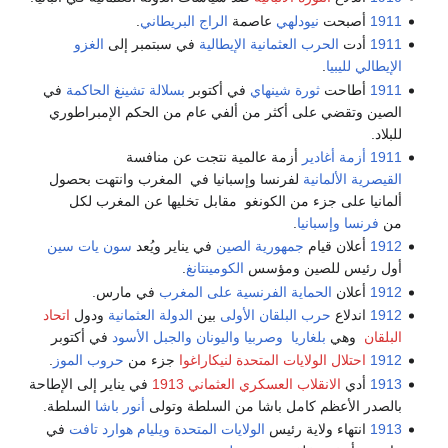
1911
أصبحت
نيودلهي
عاصمة
الراج البريطاني
.
1911
أدت
الحرب العثمانية الإيطالية
في سبتمبر إلى
الغزو
الإيطالي لليبيا
.
1911
أطاحت
ثورة شينهاي
في أكتوبر
بسلالة تشينغ الحاكمة
في
الصين وتقضي على أكثر من ألفي عام من الحكم الإمبراطوري
للبلاد.
1911
أزمة أغادير
أزمة عالمية نتجت عن منافسة
القيصرية الألمانية
لفرنسا وإسبانيا في المغرب وانتهت بحصول
ألمانيا على جزء من الكونغو مقابل تخليها عن المغرب لكل
من
فرنسا
وإسبانيا
.
1912
أعلان قيام
جمهورية الصين
في يناير ويُعد
سون يات سين
أول رئيس للصين ومؤسس
الكومينتانغ
.
1912
أعلان
الحماية الفرنسية على المغرب
في مارس.
1912
اندلاع
حرب البلقان الأولى
بين
الدولة العثمانية
ودول
اتحاد
البلقان
وهي
بلغاريا
وصربيا
واليونان
والجبل الأسود
في أكتوبر
1912
احتلال الولايات المتحدة لنيكاراغوا
جزء من
حروب الموز
.
1913
أدي
الانقلاب العسكري العثماني 1913
في يناير إلى الإطاحة
بالصدر الأعظم كامل باشا من السلطة وتولى
أنور باشا
السلطة.
1913
انتهاء ولاية رئيس
الولايات المتحدة
ويليام هوارد تافت
في