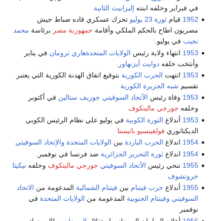
في فبراير وخلفه ابنته
إليزابيث الثانية
1952
قيام
ثورة 23 يوليو
تحرك عسكري قاده ضباط جيش
مصريون اطاح بالحكم الملكي وأقامة
جمهورية مصر
برئاسة
محمد
نجيب
في يوليو.
1953
انتهاء ولاية رئيس
الولايات المتحدة
هاري ترومان
في يناير
وأنتخب خلفه
دوايت أيزنهاور
.
1953
انتهت
الحرب الكورية
بتوقيع اتفاق الهدنة الكورية التي يعتبر
تقسيم
شبه الجزيرة الكورية
1953
وفاة رئيس
الأتحاد السوفيتي
جوزيف ستالين
في أكتوبر
وخلفه
جورجي مالينكوف
1953
أندلاع
الثورة الكوبية
في يوليو علي نظام الرئيس الكوبي
الديكتاتوري
فولغينسيو باتيستا
1954
اندلاع
الحرب الباردة
بين
الولايات المتحدة
والإتحاد السوفيتي
1954
اندلاع
ثورة التحرير الجزائرية
ضد فرنسا في نوفمبر.
1955
تنحي رئيس
الأتحاد السوفيتي
جورجي مالينكوف
وخلفه
نيكيتا
خروتشوف
1955
أندلاع
حرب فيتنام
بين
فيتنام الشمالية
المدعومة من
الاتحاد
السوفيتي
وفيتنام الجنوبية
المدعومة من
الولايات المتحدة
في
نوفمبر
1956
أعلان البرلمان السوداني استقلال
السودان
وطالب دولتي