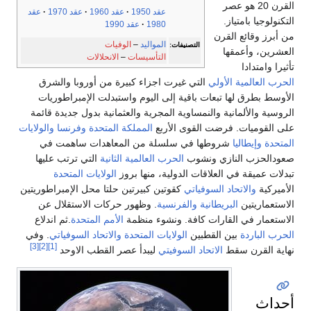
القرن 20 هو عصر
عقد 1950
عقد 1960
عقد 1970
عقد
التكنولوجيا بامتياز.
1980
عقد 1990
من أبرز وقائع القرن
المواليد
–
الوفيات
التصنيفات:
العشرين، وأعمقها
التأسيسات
–
الانحلالات
تأثيرا وامتدادا
الحرب العالمية الأولي
التي غيرت اجزاء كبيرة من أوروبا والشرق
الأوسط بطرق لها تبعات باقية إلى اليوم واستبدلت الإمبراطوريات
الروسية والألمانية والنمساوية المجرية والعثمانية بدول جديدة قائمة
على القوميات. فرضت القوى الأربع
المملكة المتحدة
وفرنسا
والولايات
المتحدة
وإيطاليا
شروطها في سلسلة من المعاهدات ساهمت في
صعودالحزب النازي ونشوب
الحرب العالمية الثانية
التي ترتب عليها
تبدلات عميقة في العلاقات الدولية، منها بروز
الولايات المتحدة
الأميركية
والاتحاد السوفياتي
كقوتين كبيرتين حلتا محل الإمبراطوريتين
الاستعماريتين
البريطانية
والفرنسية
. وظهور حركات الاستقلال عن
الاستعمار في القارات كافة. ونشوء منظمة
الأمم المتحدة
.ثم اندلاع
الحرب الباردة
بين القطبين
الولايات المتحدة
والاتحاد السوفياتي
. وفي
[3]
[2]
[1]
نهاية القرن سقط
الاتحاد السوفيتي
ليبدأ عصر القطب الاوحد
أحداث