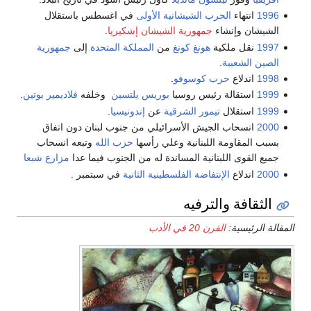
1996
انتهاء
الحرب الشيشانية الأولى
في اغسطس باستقلال
الشيشان وإنشاء
جمهورية الشيشان إشكيريا
.
1997
نقل ملكية
هونغ كونغ
من
المملكة المتحدة
إلى
جمهورية
الصين الشعبية
.
1998
اندلاع
حرب كوسوفو
.
1999
استقالة رئيس روسيا
بوريس يلتسين
وخلفه
فلاديمير بوتين
.
1999
استقلال
تيمور الشرقية
عن
إندونيسيا
.
2000
انسحاب الجيش الأسرائيلي من جنوب لبنان دون اتفاق
بسبب المقاومة اللبنانية وعلي رأسها
حزب الله
وتبعه انسحاب
جميع القوى اللبنانية المساندة له من الجنوب فيما عدا
مزارع شبعا
2000
اندلاع
الإنتفاضة الفلسطينية الثانية
في سبتمبر .
الثقافة والترفيه
المقالة الرئيسية:
القرن 20 في الأدب