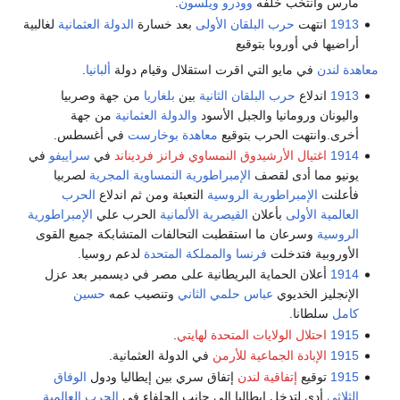
مارس وأنتخب خلفه
وودرو ويلسون
.
1913
انتهت
حرب البلقان الأولى
بعد خسارة
الدولة العثمانية
لغالبية
أراضيها في أوروبا بتوقيع
معاهدة لندن
في مايو التي اقرت استقلال وقيام دولة
ألبانيا
.
1913
اندلاع
حرب البلقان الثانية
بين
بلغاريا
من جهة وصربيا
واليونان ورومانيا والجبل الأسود
والدولة العثمانية
من جهة
أخرى.وانتهت الحرب بتوقيع
معاهدة بوخارست
في أغسطس.
1914
اغتيال الأرشيدوق النمساوي فرانز فرديناند
في
سراييفو
في
يونيو مما أدى لقصف
الإمبراطورية النمساوية المجرية
لصربيا
فأعلنت
الإمبراطورية الروسية
التعبئة ومن ثم اندلاع
الحرب
العالمية الأولى
بأعلان
القيصرية الألمانية
الحرب علي
الإمبراطورية
الروسية
وسرعان ما استقطبت التحالفات المتشابكة جميع القوى
الأوروبية فتدخلت
فرنسا
والمملكة المتحدة
لدعم روسيا.
1914
أعلان الحماية البريطانية على مصر في ديسمبر بعد عزل
الإنجليز الخديوي
عباس حلمي الثاني
وتنصيب عمه
حسين
كامل
سلطانا.
1915
احتلال الولايات المتحدة لهايتي
.
1915
الإبادة الجماعية للأرمن
في الدولة العثمانية.
1915
توقيع
إتفاقية لندن
إتفاق سري بين إيطاليا ودول
الوفاق
الثلاثي
أدي لتدخل إيطاليا الي جانب الحلفاء في
الحرب العالمية