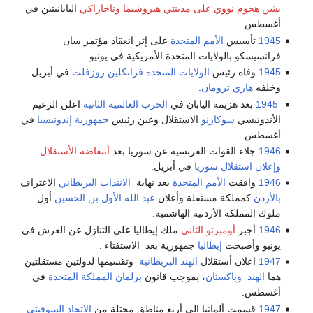
بشن هجوم نووي على مدينتي هيروشيما وناجازاكي
اليابانيتين في
أغسطس.
1945
تأسيس
الأمم المتحدة
على إثر انعقاد مؤتمر سان
فرانسيسكو بالولايات المتحدة الأمريكية في يونيو.
1945
وفاة رئيس
الولايات المتحدة
فرانكلين روزفلت
في أبريل
وخلفه
هاري ترومان
.
1945
بعد هزيمة اليابان في
الحرب العالمية الثانية
اعلن الزعيم
الأندونيسي
سوكارنو
الاستقلال وعين رئيس
جمهورية إندونيسيا
في
أغسطس.
1946
جلاء القوات الفرنسية عن سوريا بعد
أنتفاضة الأستقلال
وإعلان استقلال سوريا
في أبريل.
1946
وافقت
الأمم المتحدة
بعد نهاية
الانتداب البريطاني
الاعتراف
بالأردن
كمملكة مستقلة وأعلان
عبد الله الأول بن الحسين
أول
ملوك المملكة الأردنية الهاشمية.
1946
أجبر
أومبرتو الثاني
ملك إيطاليا على التنازل عن العرش في
يونيو وأصبحت
إيطاليا
جمهورية بعد الاستفتاء .
1947
اعلان أستقلال
الهند البريطانية
وتقسيمها لدولتين مستقلتين
هما
الهند
وباكستان
، بموجب قانون
برلمان المملكة المتحدة
في
أغسطس.
1947
قسمت ألمانيا إلى أربع مناطق محتلة من
الاتحاد السوفيتي