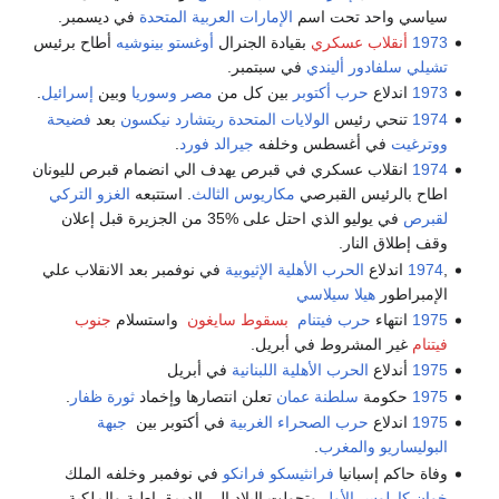
سياسي واحد تحت اسم
الإمارات العربية المتحدة
في ديسمبر.
1973
أنقلاب عسكري
بقيادة الجنرال
أوغستو بينوشيه
أطاح برئيس
تشيلي
سلفادور أليندي
في سبتمبر.
1973
اندلاع
حرب أكتوبر
بين كل من
مصر
وسوريا
وبين
إسرائيل
.
1974
تنحي رئيس
الولايات المتحدة
ريتشارد نيكسون
بعد
فضيحة
ووترغيت
في أغسطس وخلفه
جيرالد فورد
.
1974
انقلاب عسكري في قبرص يهدف الي انضمام قبرص لليونان
اطاح بالرئيس القبرصي
مكاريوس الثالث
. استتبعه
الغزو التركي
لقبرص
في يوليو الذي احتل على %35 من الجزيرة قبل إعلان
وقف إطلاق النار.
,
1974
اندلاع
الحرب الأهلية الإثيوبية
في نوفمبر بعد الانقلاب علي
الإمبراطور
هيلا سيلاسي
1975
انتهاء
حرب فيتنام
بسقوط سايغون
واستسلام
جنوب
فيتنام
غير المشروط في أبريل.
1975
أندلاع
الحرب الأهلية اللبنانية
في أبريل
1975
حكومة
سلطنة عمان
تعلن انتصارها وإخماد
ثورة ظفار
.
1975
اندلاع
حرب الصحراء الغربية
في أكتوبر بين
جبهة
البوليساريو
والمغرب
.
وفاة حاكم إسبانيا
فرانثيسكو فرانكو
في نوفمبر وخلفه الملك
خوان كارلوس الأول
وتحولت البلاد الي الديمقراطية والملكية