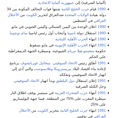
(ألمانيا الشرقية) إلى
جمهورية ألمانيا الاتحادية
.
1990
قيام
حرب الخليج الثانية
شنتها قوات التحالف المكونة من 34
دولة بقيادة
الولايات المتحدة
ضدالعراق لتحرير
الكويت
من
الأحتلال
العراقي
في أغسطس.
1990
اعلان الوحدة بين اليمن الشمالي واليمن الجنوبي في مايو.
1990
استقلال دولة
ناميبيا
وأنتخاب أول رئيس لنامبيا
سام نوجوما
.
1990
انتهاء
الحرب الأهلية اللبنانية
.
1991
انتهاء
الحرب الأهلية الإثيوبية
في مايو بسقوط
حكومة
منغستو هيلا مريام
الشيوعية، وسيطرة الجبهة الديمقراطية
علي الحكم.
1991
أطلق رئيس
الاتحاد السوفيتى
ميخائيل غورباتشوف
برنامج
لإعادة بناء اقتصاد البلاد
بيريسترويكا
وغلاسنوست
والتي أدي إلي
انهيار الاتحاد السوفييتي وتفككه.
1991
إعلان استقلال
دول البلطيق
وبدأ انهيار
الاتحاد السوفييتي
وحل الكتلة الشرقية.
1991
أنتهاء
حرب الصحراء الغربية
في سبتمبر بوقف اطلاق النار .
سيطرة المغرب على %75 من المنطقة، فيما جبهة البوليساريو
على %25.
1991
انتهاء
حرب الخليج الثانية
بتحرير
الكويت
من
الأحتلال
العراقي
في نوفمبر.