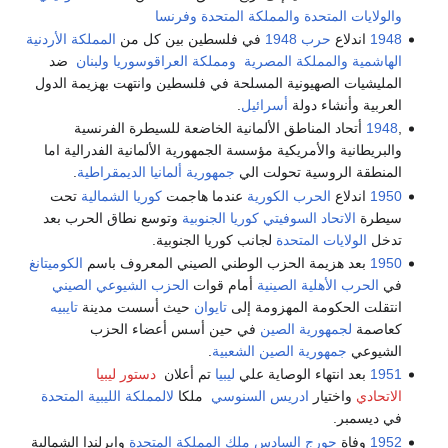
والولايات المتحدة
والمملكة المتحدة
وفرنسا
1948
اندلاع
حرب 1948
في فلسطين بين كل من
المملكة الأردنية
الهاشمية
والمملكة المصرية
ومملكة العراقو
سوريا
ولبنان
ضد
المليشيات الصهيونية المسلحة في فلسطين وانتهت بهزيمة الدول
العربية وأنشاء دولة
أسرائيل
.
,
1948
أتحاد المناطق الألمانية الخاضعة للسيطرة الفرنسية
والبريطانية والأمريكية مؤسسة الجمهورية الألمانية الفدرالية اما
المنطقة الروسية تحولت الي
جمهورية ألمانيا الديمقراطية
.
1950
اندلاع
الحرب الكورية
عندما هاجمت
كوريا الشمالية
تحت
سيطرة
الاتحاد السوفيتي
كوريا الجنوبية
وتوسع نطاق الحرب بعد
تدخل
الولايات المتحدة
لجانب كوريا الجنوبية.
1950
بعد هزيمة الحزب الوطني الصيني المعروف باسم
الكوميتانغ
في
الحرب الأهلية الصينية
أمام قوات
الحزب الشيوعي الصيني
انتقلت الحكومة المهزومة إلى
تايوان
حيث أسست مدينة
تايبيه
كعاصمة
لجمهورية الصين
في حين أسس أعضاء الحزب
الشيوعي
جمهورية الصين الشعبية
.
1951
بعد انتهاء الوصاية علي
ليبيا
تم أعلان
دستور ليبيا
الاتحادي
واختيار
ادريس السنوسي
ملكا
لالمملكة الليبية المتحدة
في ديسمبر.
1952
وفاة
جورج السادس ملك المملكة المتحدة
وايرلندا الشمالية