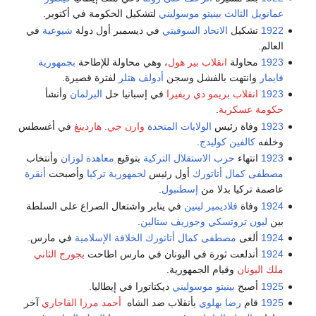
عمانويل الثالث
بينيتو موسوليني
لتشكيل الحكومة في أكتوبر.
1922
تشكيل
الاتحاد السوفيتي
في ديسمبر أول دولة
شيوعية
في
العالم.
1923
محاولة
انقلاب بير هول
، وهي محاولة للإطاحة
بجمهورية
فايمار
وانتهت بالفشل وسجن
أدولف هتلر
لفترة قصيرة.
1923
انقلاب بريمو دي ريفيرا
في إسبانيا حل
البرلمان
وأنشأ
حكومة عسكرية
.
1923
وفاة رئيس
الولايات المتحدة
وارن جي. هاردينغ
في أغسطس
وخلفه
كالفين كوليدج
.
1923
انتهاء
حرب الاستقلال التركية
بتوقيع
معاهدة لوزان
وأنتخاب
مصطفى كمال أتاتورك
أول رئيس
لجمهورية تركيا
وأصبحت
أنقرة
عاصمة تركيا بدلا من
إسطنبول
.
1924
وفاة
فلاديمير لينين
في يناير واشتعال الصراع على السلطة
بين
ليون تروتسكي
وجوزيف ستالين
.
1924
ألغى
مصطفى كمال أتاتورك
الخلافة الإسلامية
في مارس.
1924
أندلعت ثورة في اليونان في مارس اطاحت
بجورج الثاني
ملك اليونان
وقيام الجمهورية.
1925
أصبح
بينيتو موسوليني
ديكتاتورا في إيطاليا.
1925
قام
رضا بهلوي
بأنقلاب ضد الشاه
أحمد مرزا القاجاري
آخر