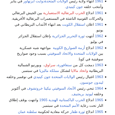
1961
انتهاء ولاية رئيس
الولايات المتحدة
دوايت أيزنهاور
في يناير
وأنتخب خلفه
جون كينيدي
.
1961
اندلاع
الحرب البرتغالية الاستعمارية
بين الجيش البرتغالي
والحركات القومية الناشئة في المستعمرات البرتغالية الأفريقية.
1961
اعلان
استقلال الكويت
بعد انتهاء الأنتداب البريطاني في
يونيو.
1962
أنتهت
ثورة التحرير الجزائرية
بإعلان استقلال الجزائر
في يوليو.
1962
اندلاع
أزمة الصواريخ الكوبية
مواجهة شبه عسكرية
بين
الولايات المتحدة
والاتحاد السوفيتي
بسبب وجود صواريخ
سوفيتية في كوبا.
1963
دمجت كل من
سنغافورة
،
سراوق
، وبورنيو الشمالية
البريطانية
واتحاد مالايا
لتشكل
مملكة ماليزيا
في سبتمبر.
1963
اغتيال رئيس
الولايات المتحدة
جون كينيدي
في نوفمبر وخلفه
ليندون جونسون
.
1964
تنحي رئيس
الأتحاد السوفيتي
نيكيتا خروتشوف
في أكتوبر
وخلفه
ليونيد بريجنيف
.
1965
اندلاع
الحرب الباكستانية الهندية 1965
وانتهت بوقف إطلاق
النار تحت رعاية
الأمم المتحدة
في سبتمبر.
1965
اندلاع
ثورة ظفار
حركة معادية لحكومة
سلطنة عمان