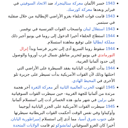
1943
خسر الألمان
معركة ستالينجراد
ضد
الاتحاد السوفيتي
في
فبراير وبعدها
معركة كورسك
.
1943
قامت قوات الحلفاء بغزو الأراضي الإيطالية من خلال صقلية
في سبتمبر.
1943
استقلال لبنان
وانسحاب القوات الفرنسية في نوفمبر.
1944
استطاع الحلفاء أخيرا الدخول إلى روما في يونيو أجبر ذلك
مملكة ايطاليا
على توقيع معاهدة استسلام.
1944
سقوط روما السريع أدى إلى تحرير فرنسا وبدأ
إنزال
النورماندي
في يونيو لتحرير مناطق شمال غرب أوروبا والوصول
إلى حدود ألمانيا الغربية،
1944
بدأت القوات اليابانية بفقد السيطرة على الأراضي التي
احتلتها وذلك لأن القوات الأمريكية بدأت تسيطر على جزيرة تلو
الأخرى في
المحيط الهادي
.
1945
انتهت
الحرب العالمية الثانية
أثر
معركة الثغرة
آخر هجمة
مرتدة من ألمانيا للجهة الغربية- حين سيطرت القوات السوفياتية
على
برلين
في شهر مايو، هذه الخسائر أدت إلى استسلام ألمانيا.
1945
سيطرت القوات الأمريكية على الجزر اليابانية أيوجيما
وأوكيناوا وفي نفس الوقت أحكمت القوات البريطانية سيطرتها
على
جنوب شرق آسيا
، مما أدى إلى استسلام
إمبراطورية اليابان
.
أخيرا كان الغزو السوفياتي
لمانشوكو
ثم قامت
الولايات المتحدة