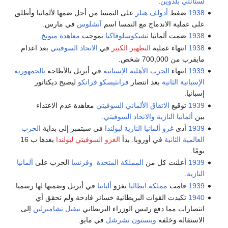
لستانلي بلدوين
.
1938
ضغط
أدولف هتلر
على النمسا من أجل ضمها لألمانيا وأطلق
على عملية الاندماج مع النمسا اسم
آنشلوس
في مارس.
1938
ضمت ألمانيا
تشيكوسلوفاكيا
بموجب
معاهدة ميونخ
.
1938
انتهاء عملية
التطهير الكبير
في
الاتحاد السوفيتي
بعد اعدام
مايقرب من 700,000 شخص.
1939
انتهاء
الحرب الأهلية الإسبانية
في أبريل بالأطاحة
بالجمهورية
الإسبانية الثانية
بعد انتصار
فرانثيسكو فرانكو
ليصبح ديكتاتور
إسبانيا.
1939
توقيع
الاتفاق الألماني السوفيتي
معاهدة عدم الاعتداء
بين
ألمانيا النازية
والاتحاد السوفيتي
.
1939
أدى
غزو ألمانيا النازية لبولندا
في سبتمبر إلى بداية
الحرب
العالمية الثانية
في أوروبا. بدأ
الغزو السوفيتي لبولندا
بعدها ب 16
يومًا.
1939
أعلنت كل من
المملكة المتحدة
وفرنسا
الحرب على
ألمانيا
النازية
.
1939
قامت
مملكة ايطاليا
بغزو
ألبانيا
في أبريل وضمتها لها رسميا.
1940
تكبدت القوات البريطانية خسائر فادحة ولم تحقق أي
انتصارات مما دفع رئيس الوزراء البريطاني
نيفيل تشامبرلين
إلى
الاستقالة وخلفه
وينستون تشرشل
في مايو.