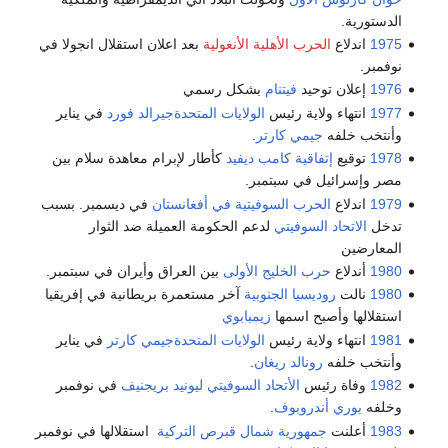
الدستورية.
1975
اندلاع
الحرب الأهلية الأنغولية
بعد اعلان استقلال انجولا في
نوفمبر.
1976
إعلان توحيد
فيتنام
بشكل رسمي
1977
انتهاء ولاية رئيس
الولايات المتحدة
جيرالد فورد
في يناير
وأنتخب خلفه
جيمي كارتر
.
1978
توقيع
إتفاقية كامب ديفيد
كأطار لإبرام معاهدة سلام بين
مصر وإسرائيل في سبتمبر.
1979
اندلاع
الحرب السوفيتية في أفغانستان
في ديسمبر. بسبب
تدخل
الاتحاد السوفيتي
لدعم الحكومة العميلة ضد الثوار
المعارضين
1980
أندلاع
حرب الخليج الأولى
بين العراق وأيران في سبتمبر.
1980
نالت
روديسيا الجنوبية
آخر مستعمرة بريطانية في إفريقيا
استقلالها وأصبح اسمها
زيمبابوي
1981
انتهاء ولاية رئيس
الولايات المتحدة
جيمي كارتر
في يناير
وأنتخب خلفه
رونالد ريغان
.
1982
وفاة رئيس
الأتحاد السوفيتي
ليونيد بريجنيف
في نوفمبر
وخلفه
يوري أندروبوف
.
1983
أعلنت
جمهورية شمال قبرص التركية
استقلالها في نوفمبر