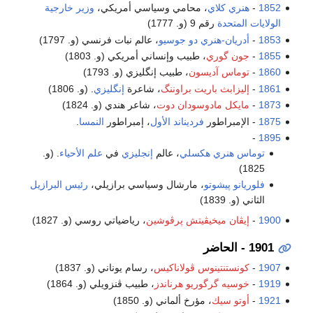
1852
-
هنري كلاي
، محامي وسياسي أمريكي،
وزير خارجية
الولايات المتحدة
رقم 9 (و. 1777)
1853
-
أدريان-هنري دو جوسيو
، عالم نبات فرنسي (و. 1797)
1855
-
جون گوري
، طبيب وإنساني أمريكي (و. 1803)
1860
-
توماس آديسون
، طبيب إنگليزي (و. 1793)
1861
-
إليزابث باريت براوننگ
، شاعرة
إنگليزي
. (و. 1806)
1873
-
مايكل مادوسودان دوت
، شاعر هندي (و. 1824)
1875
- الإمبراطور
فرديناند الأول
، إمبراطور
النمسا
.
-
1895
توماس هنري هكسلي
، عالم
إنجليزي
في
علم الأحياء
. (و.
1825)
فلوريانو پيشوتو
، مارشال وسياسي برازيلي،
رئيس البرازيل
الثاني (و. 1839)
1900
-
إيڤان ميخيڤيتش پرڤوشين
، رياضياتي روسي (و. 1827)
1901 - الحاضر
1907
-
كونستنتينوس ڤولاناكيس
، رسام يوناني (و. 1837)
1919
-
خوسيه گرگوريو هرناندز
، طبيب ڤنزويلي (و. 1864)
1921
-
أوتو سيك
، مؤرخ ألماني (و. 1850)