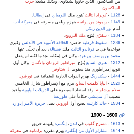
من الساكسون الذين جاؤوا بشكاوى، وبذلك مشعلاً
حرب
الساكسون
.
1128
-
كونراد الثالث
يُتوج ملك
اللومبارد
في
إيطاليا
.
1149
-
ريموند من پواتييه
ينهزم ويلقى مصرعه في
معركة أنب
أمام
نور الدين زنكي
.
1184
-
سڤرّى
يُتوّج
ملك النرويج
.
1236
-
سقوط
قرطبة
حاضرة
الخلافة الأموية في الأندلس
وكبرى
قواعدها في يد
فرناندو الثالث
ملك
قشتالة
، بعد أن تخلّى عنها
محمد بن يوسف بن هود
، وكان في إمكانه نجدتها لكنه لم يفعل.
1312
-
هنري السابع
يُتوّج
امبراطور الرومان والألمان
. وكان أول
تتويج إمبراطوري منذ سقوط
آل شتاوفر
.
1444
-
سكندربگ
يهزم القوات الغازية العثمانية في
تورڤيول
.
1529
-
الپاپا كلمنت السابع
يبرم مع الإمبراطور شارل الخامس
سلام برشلونة
. وقد استعاد السيطرة على
الدويلات الپاپوية
وأعيد
تنصيب
آل مديتشي
حكاماً على
فلورنسا
.
1534
-
جاك كارتييه
يصبح أول
اوروبي
يصل
جزيرة الأمير إدوارد
.
1600 - 1900
1613
-
مسرح گلوب
في
لندن
،
إنگلترة
يلتهمه حريق.
1644
-
تشارلز الأول من إنگلترة
يهزم مفرزة
برلمانية
في
معركة