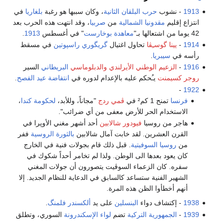
1913
- نشوب
حرب البلقان الثانية
، وكان سببها هو رغبة
بلغاريا
في
انتزاع إقليم
مقدونيا الشمالية
من
صربيا
، وقد انتهت هذه الحرب بعد
42 يوما من اشتعالها بـ"
معاهدة بوخارست
" في أغسطس
1913
.
1914
-
يينا گوسـِڤا
تحاول اغتيال
گريگوري راسپوتين
في مسقط
رأسه في
سيبريا
.
1916
-
الزعيم الوطني الأيرلندي
والدبلوماسي
البريطاني
السير
روجر كسيمنت
يـُحكم عليه بالإعدام لدوره في
انتفاضة عيد الفصح
.
-
1922
فرنسا
تمنح 1 كم² في
ڤمي ردج
"مجاناً، وللأبد،
لحكومة كندا
،
الاستخدام الحر للأرض معفى من أي ضرائب".
هاجر من روسيا
فيودور شالابين
أحد أشهر مغني الأوپرا في
القرن العشرين. لقد خابت آمال شالابين
بالثورة الروسية
ففر
من
روسيا السوفيتية
. قبل ذلك قام بجولات فنية في الخارج
كان يعود بعدها الى الوطن. ولذا لم تخامر أحداً شكوك في
سفره. كان الزعماء السوڤيت يتصورون أن جولات المغني
الشهير الفنية ستساعد كالسابق في الدعاية للنظام الجديد. إلا
أنهم أخطأوا الظن هذه المرة.
1938
- إكتشاف دواء
البنسلين
على يد
ألكسندر فلمنگ
.
1939
-
الجمهورية التركية
تضم
لواء الإسكندرونة
السوري، وتطلق