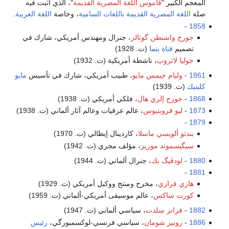
المعجم الكبير "
قاموس اللغة المصرية القديمة
"، الذي أثبت فيه
صلة
اللغة المصرية القديمة
باللغات السامية
، وخاصة
اللغة العربية
.
-
1858
جورج واشنطن گوثالز
، جنرال ومهندس أمريكي، شارك في
تصميم
قناة پنما
(ت. 1928)
جوليا لاثروپ
، ناشطة أمريكية (ت. 1932)
1861
-
وليام جيمس مايو
، طبيب أمريكي، شارك في تأسيس
مايو
كلينيك
(ت. 1939)
1868
-
جورج إلري هال
، فلكي أمريكي (ت. 1938)
1873
-
ليو فروبنيوس
، عالم عرقيات وعالم آثار ألماني (ت. 1938)
-
1879
بندتو ألويسي ماسلا
، كاردينال إيطالي (ت. 1970)
سيگيسموند موريز
، مؤلف مجري (ت. 1942)
1880
-
لودڤيگ بك
، جنرال ألماني (ت. 1944)
-
1881
هاري فرازي
، مخرج ومنتج ووكيل أمريكي (ت. 1929)
كورت ساكس
، عالم موسيقى أمريكي-ألماني (ت. 1959)
1882
-
فرانز سلدت
، سياسي ألماني (ت. 1947)
1886
-
روبير شومان
، سياسي فرنسي-لوكسمبورگي،
رئيس