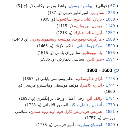
67
(حوالي) -
پولس الرسول
، واعظ ودرس وكاتب (و. [ح.] 5)
226
-
تساو پي
، امبراطور صيني (و. 187)
1059
-
برنارد الثاني، دوق ساكسونيا
(و. 995)
1149
-
ريمون من پواتييه
(و. 1115)
1252
-
أبل، ملك الدنارك
(و. 1218)
1509
-
مارگريت بوفورت، كونتيسة ريتشموند ودربي
(و. 1443)
1520
-
موكتزوما الثاني
، حاكم الآزتك (و. 1466)
1575
-
بابا نوبوهارو
، ساموراي ياباني (و. 1515)
1594
-
نيلز كاس
، سياسي دنماركي (و. 1535)
1600 - 1900
1725
-
أراي هاكوسكي
، معلم وسياسي ياباني (و. 1657)
1744
-
أندريه كامپرا
، مؤلف موسيقي ومايسترو فرنسي (و.
1660)
1764
-
رالف آلن
، رجل أعمال ورجل بر إنگليزي (و. 1693)
1779
-
أنطون رفائيل منگز
، المصور الألماني (و. 1728)
1831
-
هنريش فريدريش كارل فوم أوند زوم ستاين
، سياسي
پروسي (و. 1757)
1840
-
لوسيان بوناپرت
، أمير فرنسي (و. 1775)