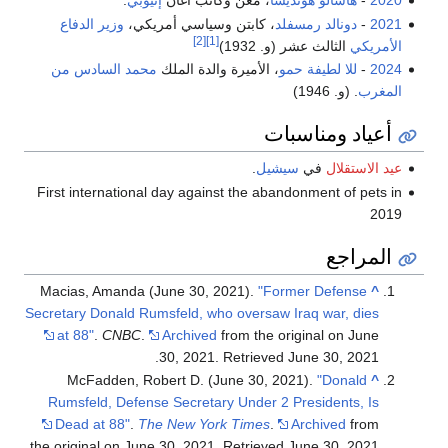
2020
-
هاشالو هونديسا
، مغن وكاتب أغان
إثيوبي
.
2021
-
دونالد رمسفلد
، كابتن وسياسي أمريكي،
وزير الدفاع
[2]
[1]
الأمريكي
الثالث عشر (و. 1932)
2024
-
للا لطيفة حمو
، الأميرة والدة الملك
محمد السادس من
المغرب
. (و. 1946)
أعياد ومناسبات
عيد الاستقلال
في
سيشيل
.
First international day against the abandonment of pets in
2019
المراجع
Macias, Amanda (June 30, 2021).
"Former Defense
^
Secretary Donald Rumsfeld, who oversaw Iraq war, dies
at 88"
.
CNBC
.
Archived
from the original on June
.
30, 2021
. Retrieved
June 30,
2021
McFadden, Robert D. (June 30, 2021).
"Donald
^
Rumsfeld, Defense Secretary Under 2 Presidents, Is
Dead at 88"
.
The New York Times
.
Archived
from
.
the original on June 30, 2021
. Retrieved
June 30,
2021