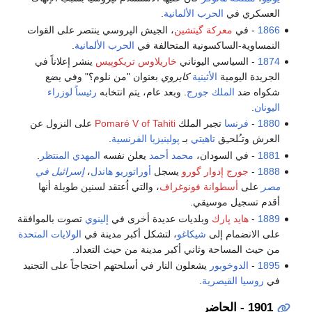
العسكري في
الحرب الألمانية
.
1866
- في
معركة گيتشين
، الجيش الپروسي ينتصر على القوات
النمساوية-الساكسونية المتحالفة في
الحرب الألمانية
.
1874
- السياسي اليوناني
خاريلاوس تريكوپيس
ينشر إعلاناً في
الجريدة اليومية
الأثينية
كايروي
بعنوان "من نلوم؟" وفي يضع
شكواه ضد
الملك جورج
. وبعد عام، يتم انتخابه
رئيساً لوزراء
اليونان
.
1880
-
فرنسا
تجبر الملك
Pomaré V of Tahiti
على النزول عن
العرش وتـُلحـِق
تاهيتي
بـ
پولينيزيا الفرنسية
.
1881
- في السودان،
محمد أحمد
يعلن نفسه
المهدي المنتظر
.
1888
-
جورج إدوار گورو
يسجل
أوراتوريو
هاندل
،
إسرائيل في
مصر
على
أسطوانة فونوغراف
، والتي اُعتقد لسنين طويلة أنها
أقدم تسجيل موسيقي.
1889
-
هايد پارك
وبلديات عديدة أخرى في
إلينوي
تصوت بالموافقة
على الانضمام إلى
شيكاغو
، لتشكل أكبر مدينة في
الولايات المتحدة
من حيث المساحة وثاني أكبر مدينة من حيث التعداد.
1895
-
الدوخوبور
يشعلون النار في أسلحتهم احتجاجاً على التجنيد
في
روسيا القيصرية
.
1901 - الحاضر