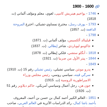
1600 - 1900
1746
-
يواخيم هينريش كامپى
، لغوي، معلم ومؤلف ألماني (ت.
1818)
1793
-
يوزف رسل
، مخترع نمساوي-تشيكي، اخترع
المروحة
الدافعة
(ت. 1857)
-
1798
ڤيليبالد ألكسيس
، مؤلف ألماني (ت. 1871)
جاكومو ليوباردي
، شاعر
إيطالي
. (ت. 1837)
1818
-
أنگلو ستشي
، فلكي إيطالي (ت. 1878)
1844
-
پيتر الأول من صربيا
(ت. 1921)
-
1849
پدرو مونتن
سياسي تشيلي،
رئيس تشيلي
رقم 15 (ت. 1910)
سرگي ڤيته
، سياسي روسي،
رئيس مجلس وزراء
الامبراطورية الروسية
(ت. 1915)
جون هن
، رجل أعمال وسياسي أمريكي،
حاكم ديلاوير
رقم 51
(ت. 1926)
1851
- العالم الكبير أحمد كمال بن حسن بن أحمد، المعروف
بأحمد باشا كمال
، رائد الدراسات الأثرية في
العالم العربي
، صاحب