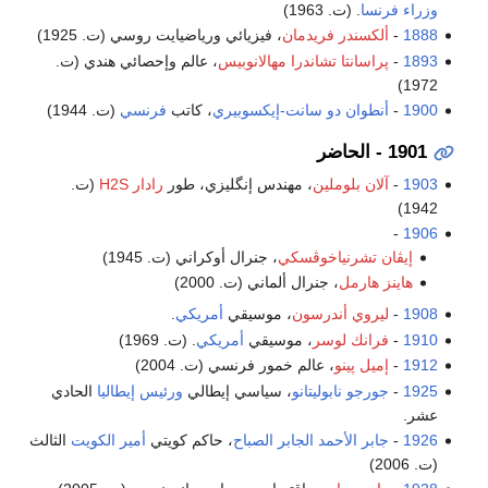
وزراء فرنسا
. (ت. 1963)
1888
-
ألكسندر فريدمان
، فيزيائي ورياضيايت روسي (ت. 1925)
1893
-
پراسانتا تشاندرا مهالانوبيس
، عالم وإحصائي هندي (ت.
1972)
1900
-
أنطوان دو سانت-إيكسوبيري
، كاتب
فرنسي
(ت. 1944)
1901 - الحاضر
1903
-
آلان بلوملين
، مهندس إنگليزي، طور
رادار H2S
(ت.
1942)
-
1906
إيڤان تشرنياخوڤسكي
، جنرال أوكراني (ت. 1945)
هاينز هارمل
، جنرال ألماني (ت. 2000)
1908
-
ليروي أندرسون
، موسيقي
أمريكي
.
1910
-
فرانك لوسر
، موسيقي
أمريكي
. (ت. 1969)
1912
-
إميل پينو
، عالم خمور فرنسي (ت. 2004)
1925
-
جورجو نابوليتانو
، سياسي إيطالي
ورئيس إيطاليا
الحادي
عشر.
1926
-
جابر الأحمد الجابر الصباح
، حاكم كويتي
أمير الكويت
الثالث
(ت. 2006)