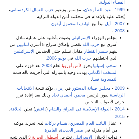
الفضاء الدولية
.
1999
-
عبد الله أوجلان
، مؤسس وزعيم
حزب العمال الكردستاني
،
يُحكم عليه بالإعدام في محكمة أمن الدولة التركية.
2007
-
أپل
تبدأ بيع
الهاتف المحمول
آيفون
.
-
2008
مجلس الوزراء
الإسرائيلي
يصوت بأغلبيه على عملية تبادل
أسرى مع
حزب الله
تقضي بإطلاق سراح 5 أسرى
لبنانيين
من
بينهم
سمير القنطار
مقابل تسلم جثتي الجنديين
الإسرائيليين
الذي اختطفهم
حزب الله
في
يوليو
2006
.
منتخب إسپانيا
يحرز
كأس أوروپا
لعام
2008
بعد فوزه على
المنتخب الألماني
بهدف وحيد بالمباراة التي أجريت بالعاصمة
النمساوية
ڤيينا
.
2009
-
مجلس صيانة الدستور
في
إيران
يؤكد نتيجة
الانتخابات
الرئاسية
بفوز الرئيس
محمود أحمدي نجاد
وذلك بعد إعادة فرز
جزئي لأصوات الناخبين.
2014
-
الدولة الإسلامية في العراق والشام
(
داعش
) تعلن
الخلافة
.
-
2015
اغتيال
النائب العام المصري
،
هشام بركات
لدى تحرك موكبه
من أمام منزله في
مصر الجديدة
،
القاهرة
.
قوات الاحتلال
الإسرائيلي
تعترض
أسطول الحرية 3
الذي يتجه