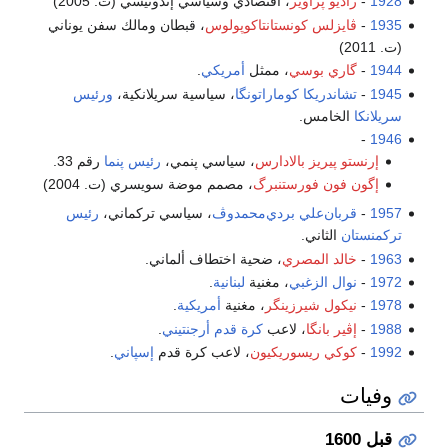
1928
-
راديو پراوير
، اقتصادي وسياسي إندونيسي (ت. 2005)
1935
-
ڤايزلس كونستانتاكوپولوس
، قبطان ومالك سفن يوناني
(ت. 2011)
1944
-
گاري بوسي
، ممثل
أمريكي
.
1945
-
تشاندريكا كوماراتونگا
، سياسية سريلانكية،
ورئيس
سريلانكا
الخامس.
-
1946
إرنستو پيريز بالادارس
، سياسي پنمي،
رئيس پنما
رقم 33.
إگون فون فورستنبرگ
، مصمم موضة سويسري (ت. 2004)
1957
-
قربان‌علي بردي‌محمدوڤ
، سياسي تركماني،
رئيس
تركمنستان
الثاني.
1963
-
خالد المصري
، ضحية اختطاف ألماني.
1972
-
نوال الزغبي
، مغنية
لبنانية
.
1978
-
نيكول شيرزينگر
، مغنية
أمريكية
.
1988
-
إڤير بانگا
، لاعب
كرة قدم
أرجنتيني
.
1992
-
كوكي ريسوريكيون
، لاعب كرة قدم
إسپاني
.
وفيات
قبل 1600