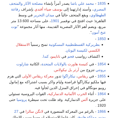
1835
-
محمد علي باشا
يصدر أمراً بإنشاء
مصلحة الآثار
والمتحف
المصري
، وأسند إدارتهما إلى
يوسف ضياء أفندي
بإشراف
رفاعة
الطهطاوي
، ويقع المتحف حالياً في
ميدان التحرير
في وسط
القاهرة؛ حيث افتتح في نوفمبر
1901
، على مساحة 13.600 متر
مربع، ويضم أهم الآثار المصرية القديمة، منها آثار مجموعة "
توت
عنخ آمون
".
-
1850
بطريركية القسطنطينية المسكونية
تمنح رسمياً
الاستقلال
الكنسي
لكنيسة اليونان
.
اكتشاف رواسب
فحم
في
نانايمو
،
كندا
.
1854
- في
كنيسة هاورث
بالولايات المتحدة
، الكاتبة
شارلوت
برونتي
تتزوج من
آرثر بل نيكولاس
.
1855
- في
ريڤاس
،
نيكاراگوا
تدور
معركة ريڤاس الأولى
التي هزم
فيها ملكيو نيكاراگوا قراصنة وليام واكر بسبب اشتراكه مع إمانول
روبيو مونگالو في إحراق المنزل الذين لجأوا فيه.
1864
- أثناء
الحرب الألمانية الدنماركية
، القوات الپروسية تستولي
على جزيرة
آلس
الدنماركية. وقد ظلت تحت سيطرة
پروسيا
حتى
1920 .
1866
- بالرغم من المعركة المنصورة في
لانگن سالزا
في
27
يونيو
،
مملكة هانوفر
كان عليها الاستسلام لپروسيا بسبب الإنهاك