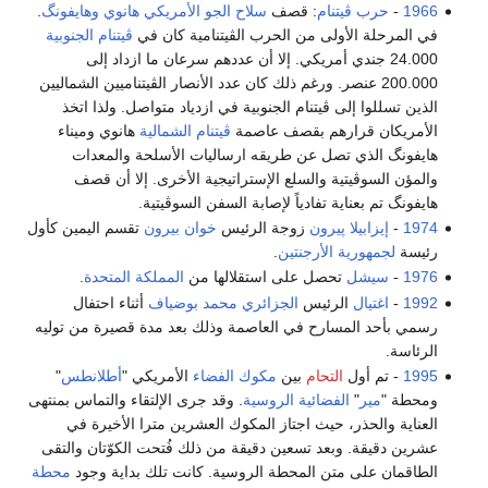
1966
-
حرب ڤيتنام
: قصف
سلاح الجو الأمريكي
هانوي
وهايفونگ
.
في المرحلة الأولى من الحرب الڤيتنامية كان في
ڤيتنام الجنوبية
24.000 جندي أمريكي. إلا أن عددهم سرعان ما ازداد إلى
200.000 عنصر. ورغم ذلك كان عدد الأنصار الڤيتناميين الشماليين
الذين تسللوا إلى ڤيتنام الجنوبية في ازدياد متواصل. ولذا اتخذ
الأمريكان قرارهم بقصف عاصمة
ڤيتنام الشمالية
هانوي وميناء
هايفونگ الذي تصل عن طريقه ارساليات الأسلحة والمعدات
والمؤن السوڤيتية والسلع الإستراتيجية الأخرى. إلا أن قصف
هايفونگ تم بعناية تفادياً لإصابة السفن السوڤيتية.
1974
-
إيزابيلا پيرون
زوجة الرئيس
خوان بيرون
تقسم اليمين كأول
رئيسة
لجمهورية الأرجنتين
.
1976
-
سيشل
تحصل على استقلالها من
المملكة المتحدة
.
1992
-
اغتيال
الرئيس
الجزائري
محمد بوضياف
أثناء احتفال
رسمي بأحد المسارح في العاصمة وذلك بعد مدة قصيرة من توليه
الرئاسة.
1995
- تم أول
التحام
بين
مكوك الفضاء
الأمريكي "
أطلانطس
"
ومحطة "
مير
"
الفضائية الروسية
. وقد جرى الإلتقاء والتماس بمنتهى
العناية والحذر، حيث اجتاز المكوك العشرين مترا الأخيرة في
عشرين دقيقة. وبعد تسعين دقيقة من ذلك فُتحت الكوّتان والتقى
الطاقمان على متن المحطة الروسية. كانت تلك بداية وجود
محطة