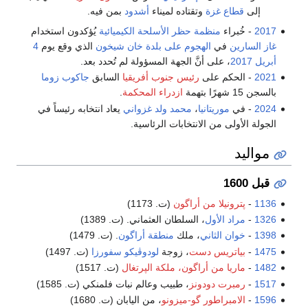
إلى
قطاع غزة
وتقتاده لميناء
أشدود
بمن فيه.
2017
- خُبراء
منظمة حظر الأسلحة الكيميائية
يُؤكدون استخدام
غاز السارين
في
الهجوم على بلدة خان شيخون
الذي وقع يوم
4
أبريل
2017
، على أنَّ الجهة المسؤولة لم تُحدد بعد.
2021
- الحكم على
رئيس جنوب أفريقيا
السابق
جاكوب زوما
بالسجن 15 شهرًا بتهمة
ازدراء المحكمة
.
2024
- في
موريتانيا
،
محمد ولد غزواني
يعاد انتخابه رئيساً في
الجولة الأولى من الانتخابات الرئاسية.
مواليد
قبل 1600
1136
-
پترونيلا من أراگون
(ت. 1173)
1326
-
مراد الأول
، السلطان العثماني. (ت. 1389)
1398
-
خوان الثاني
، ملك
منطقة أراگون
. (ت. 1479)
1475
-
بياتريس دست
، زوجة
لودوڤيكو سفورزا
(ت. 1497)
1482
-
ماريا من أراگون، ملكة الپرتغال
(ت. 1517)
1517
-
رمبرت دودونز
، طبيب وعالم نبات فلمنكي (ت. 1585)
1596
-
الامبراطور گو-ميزونو
، من اليابان (ت. 1680)