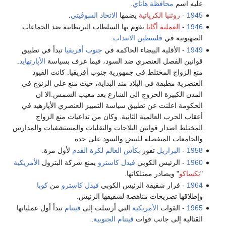
عليه اسم
محافظة هاتاي
.
1945
-
روثنيا الكرپاتية
يضمها
الاتحاد السوڤيتي
.
1946
-
العملية أگاثا
تقوم بها السلطات البريطانية ضد الجماعات
الصهيونية في
فلسطين الانتداب
.
1949
- الأقلية البيضاء الحاكمة في
جنوب أفريقيا
تبدأ في تطبيق
قوانين الفصل العنصري ضد السود، فيما عرف بسياسة
الأپارتهايد
.
منع الزواج المختلط في جمهورية جنوب أفريقيا. كانت القيود
العنصرية مطبقة في البلاد منذ البداية، حيث منع على الزنوج في
المدن الكبيرة الخروج الى الشارع بعد مغيب الشمس.الا ان
الحكومة اعلنت عن تطبيق سياسة التمييز العنصري الأپارهيد في
أعقاب الحرب العالمية الثانية. وكان من تداعيات منع الزواج
المختلط اصدار قوانين البلاجات والنقليات والمستشفيات والمدارس
والجامعات المنفصلة للبيض والسود على حدة.
1958
-
البرازيل
تفوز
بكأس العالم لكرة القدم
لأول مرة.
1960
- الرئيس الكوبي
فيدل كاسترو
يمنع شركة البترول
الأمريكية
"
تكساكو
" ويصادر ممتلكاتها.
1964
- فرار شقيقة الرئيس الكوبي
فيدل كاسترو
من
كوبا
وإطلاقها تصريحات مناهضة لشقيقها الرئيس.
1965
- القوات
الأمريكية
التي أرسلت إلى
ڤيتنام
تبدأ أول عملياتها
القتالية إلى جانب قوات
ڤيتنام الجنوبية
.