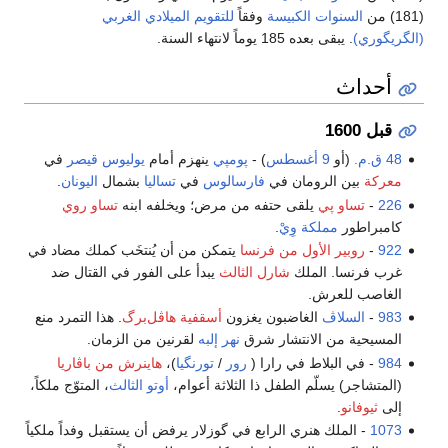
(181) من
السنوات الكبيسة
وفقاً
للتقويم الميلادي الغربي
(الگريگوري)
. يبقى بعده 185 يوماً لانتهاء السنة.
أحداث
قبل 1600
48 ق.م.
(أو
9 أغسطس
) -
پومپي
ينهزم أمام
يوليوس قيصر
في
معركة
بين الرومان في
فارسالوس
في
تساليا
بشمال
اليونان
.
226
-
تساو پي
يلقى حتفه من مرض؛ ويخلفه ابنه
تساو روي
كامبراطور
مملكة وِيْ
.
922
-
روبير الأول من فرنسا
يتمكن من أن يُنتخَب كملك مضاد في
غرب فرنسا. الملك
شارل الثالث
يبدأ على الفور في القتال ضد
الغاصب للعرش.
983
-
السلاڤ
الغاضبون يغزون
أسقفية هاڤل‌برگ
. هذا التمرد منع
المسيحية من الانتشار شرق
نهر إلبه
لقرنين من الزمان.
984
- في البلاط في رارا (
رور
/
تورنگيا
)،
هاينرش من باڤاريا
(المتشاجر) يسلّم الطفل ذا الثلاثة أعوام،
أوتو الثالث
، المتوّج ملكاً،
إلى
ثيوفانو
.
1073
- الملك هنري الرابع في گوزلار يرفض أن يستقبل وفداً ملكياً