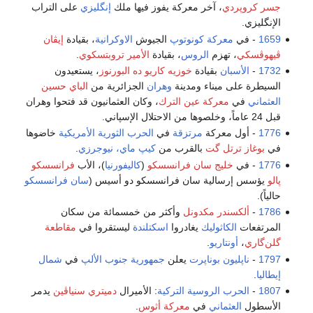
جسر كروپردي
، آخر معركة يفوز فيها ملك
إنگليزي
على التراب
الإنگليزي.
1659
- في
معركة كونوتوپ
الجيوش
الاوكرانية
، بقيادة
إيڤان
ڤيهوڤسكي
، تهزم
الروس
، بقيادة
الأمير تروبتسكوي
.
1732
-
الأسبان
بقيادة
خوزيه كاريو ده البورنوز
، يستعيدون
السيطرة على ميناء ومدينة
وهران
الجزائرية من
الباي حسين
العثماني
في
معركة عين الترك
، وكان العثمانيون قد فتحوا وهران
قبل 24 عاماً، وخلصوها من الاحتلال الإسپاني.
1776
- أول معركة
مرتزقة
في
الحرب الثورية الأمريكية
خاضوها
في
بوغاز ترتل گت
بالقرب من
كيپ ماي، نيوجرزي
.
1776
- في
خليج سان فرانسسكو
(
كاليفورنيا
)، الأب
فرانسسكو
پالو
يؤسس إرسالية سان فرانسسكو دو أسيس (
سان فرانسسكو
حالياً).
1786
-
ألكسندر مكدونل
وأكثر من خمسمائة من سكان
المرتفعات
الكاثوليك
يغادروا
اسكتلندة
ليستقروا في
مقاطعة
گلن‌گاري
،
أونتاريو
.
1797
-
ناپليون بوناپرت
يعلن
جمهورية جنوب الألپ
في
شمال
إيطاليا
.
1807
-
الحرب الروسية التركية
: الأميرال
دميتري سنياڤين
يدمر
الأسطول
العثماني
في
معركة أثوس
.