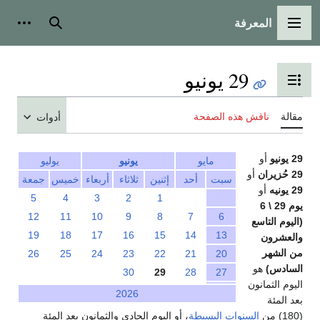
المعرفة
القائمة الرئيسية
بحث
أدوات
29 يونيو
تبديل عرض جدول المحتويات
مقالة
ناقش هذه الصفحة
أدوات
29 يونيو
أو
مايو
يونيو
يوليو
29 حُزيران
أو
سبت
أحد
إثنين
ثلاثاء
أربعاء
خميس
جمعة
29 يونيه
أو
5
4
3
2
1
يوم 29 \ 6
12
11
10
9
8
7
6
(اليوم التاسع
19
18
17
16
15
14
13
والعشرون
من الشهر
26
25
24
23
22
21
20
السادس)
هو
30
29
28
27
اليوم الثمانون
2026
بعد المئة
(180) من
السنوات البسيطة
، أو اليوم الحادي والثمانون بعد المئة