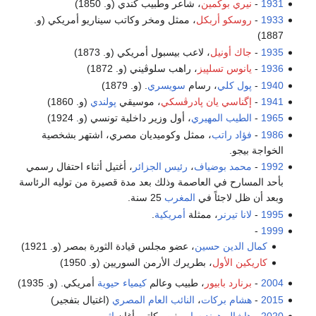
1931
-
نيري بوكمين
، شاعر وطبيب كندي (و. 1850)
1933
-
روسكو أربكل
، ممثل ومخر وكاتب سيناريو أمريكي (و.
1887)
1935
-
جاك أونيل
، لاعب بيسبول أمريكي (و. 1873)
1936
-
يانوس تسلپيز
، راهب سلوڤيني (و. 1872)
1940
-
پول كلي
، رسام
سويسري
. (و. 1879)
1941
-
إگناسي يان پادرڤسكي
، موسيقي
پولندي
(و. 1860)
1965
-
الطيب المهيري
، أول وزير داخلية تونسي (و. 1924)
1986
-
فؤاد راتب
، ممثل وكوميديان مصري، اشتهر بشخصية
الخواجة بيجو.
1992
-
محمد بوضياف
،
رئيس الجزائر
، أغتيل أثناء احتفال رسمي
بأحد المسارح في العاصمة وذلك بعد مدة قصيرة من توليه الرئاسة
وبعد أن ظل لاجئاً في
المغرب
25 سنة.
1995
-
لانا تيرنر
، ممثلة
أمريكية
.
-
1999
كمال الدين حسين
، عضو مجلس قيادة الثورة بمصر (و. 1921)
كاريكين الأول
، بطريرك الأرمن السوريين (و. 1950)
2004
-
برنارد بابيور
، طبيب وعالم
كيمياء حيوية
أمريكي. (و. 1935)
2015
-
هشام بركات
،
النائب العام المصري
(اغتيال بتفجير)