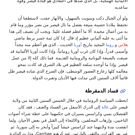
الألمانية الهمجية، بل الذي صدها في اعتقادي هو قيادة قيصر وقوة
ساعديه.
ولو أن الجبال دكت وسويت بالسهول، والأنهار جفت، لاستطعنا أن
نحتفظ ببلادنا حصينة منيعة بفضل ما نال قيصر من نصر مؤزر وما قام
به من أعمال مجيدة. ألا ما أعظم فضله علينا. ويجب أن نضيف إلى هذا
ما أثنى به عليه ألماني عظيم إذ قال: إذا كان ثمة جسر يربط ماضي
هلاس
و
روما
المجيد بتاريخ
أوربا
الحديث ، الذي هو أعظم منه مجداً
وأسمى قدراً، وإذا كان غرب أوربا رومانياً، وإذا كانت أوربا الألمانية قد
صبغت بالصبغة اليونانية والرومانية القديمة. فما ذلك كله إلا من عمل
قيصر. وإذا ما أوجده سلفه العظيم في بلاد الشرق قد كادت تمحو
معالمه كلها زعازع العصور الوسطى، فإن الصرح الذي شاده قيصر ظل
قائماً آلاف السنين التي تبدلت فيها الأديان وتغيرت الدولة.
فساد الدمقرطة
انحطت السياسة الرومانية في خلال الخمس السنين الثانية من ولاية
قيصر على
غالة
إلى الدرك الأسفل من الفساد والعنف ، فقد كان
القنصلان بمبي وكراسس يسيران في حكمهما على خطة شراء أصوات
الناخبين، وإرهاب المحلفين، والالتجاء إلى القتل في بعض الأحيان. ولما
انقضت مدة ولايتهما جند كراسس جيشاً كبيراً وأبحر به إلى سوريا، ثم
عبر نهر الفرات، والتقى بالبارثيين عند كرهية Carrhae، ودارت الدائرة