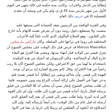
إيطاليا من الدمار والخراب. وكانت مدة حكمه في غالة تنتهي في اليوم
الأول من شهر مارس سنة 49 ق.م، ولم يكن في وسعه أن يتقدم
للقنصلية إلا في
خريف
ذلك العام.
وفي الفترة الواقعة بين الزمنيين يفقد الحصانة التي يسبغها عليه
منصبه، ولا يستطيع دخول رومه دون أن يعرض نفسه للاتهام بأنه خارج
على القانون ، وهو السلاح المألوف الذي كانت تلجأ إليه الأحزاب
المختلفة في روما في نزاعها على السلطة. وكان
ماركس مارسلس
Marcus Maecellus قد عرض قبل ذلك الوقت على مجلس الشيوخ أن
يعزل قيصر من الولاية قبل انتهاء مدتها، ومعنى هذا الغزل هو البقاء
خارج البلاد أو المحاكمة، وكان التربيونان قد أنجياه من هذه المكيدة
باستخدام ما لهما من حق الاعتراض، ولكن مجلس الشيوخ كان بلا ريب
راضياً عن هذا الاقتراح، وقال كاتو بصريح العبارة إنه يرجو أن توجه
التهمة إلى قيصر، وأن يحاكم وينفى من إيطاليا. أما قيصر نفسه فلم
يدخر جهداً في العمل على إزالة أسباب النزاع بينه وبين خصومه. فلما
أن طلب مجلس الشيوخ بإيعاز بمبي أن يتخلى له كلا القائدين عن فيلق
يرسله لقتال بارثيا، أجابه قيصر من فوره إلى طلبه، وإن لم تكن القوة
الني لديه كبيرة. ولما طلب بمبي إلى قيصر أن يعيد إليه الفيلق الذي
أرسله له قبل عام من ذلك الوقت، بادر أيضاً بإرساله إليه، وإن كان
أصدقاؤه قد أبلغوه أن الفيلقين لم يرسلا إلى بارثيا بل بقيا في كابوا.