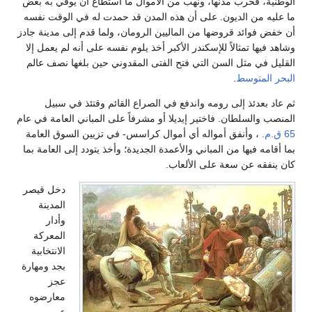
الوطنية، فخرب مدنها، ونهب من الأموال ما استطاع أن يوفي به بعض
ما عليه من الديون. على أن هذه المدن قد حمدت له في الوقت نفسه
أن خفض فوائد قروضها من الماليين الرومان، ولما قدم إلى مدينة جادز
وشاهد فيها تمثالاً للإسكندر الأكبر أخذ يلوم نفسه على أنه لم يعمل إلا
القليل في مثل السن التي فتح الفتى المقدوني حين بلغها نصف عالم
البحر المتوسط
.
ثم عاد بعدئذ إلى رومه واندفع في الصراع القائم وقتئذ في سبيل
المنصب والسلطان. فاختير إيديلا أو مشرفاً على المباني العامة في عام
65 ق.م.
، وأنفق أمواله أي أموال كراسس- في تزيين السوق العامة
بما أقامه فيها من المباني والأعمدة الجديدة؛ وأخذ يتودد إلى العامة بما
كان ينفقه عن سعة على الألعاب.
دخل قيصر
المدينة
وأدار
المعركة
الانتخابية
بجد ومهارة
عجز
معارضوه
عن