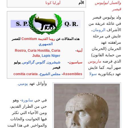
والعمل ليوليوس
الأم
أورليا كوتا
قيصر
ولد يوليوس قيصر
في عائلة عريقة من
الأشراف
الرومان
،
عايش في مرحلة
هذه المقالات عن
روما القديمة
Comitium
للعصر
مراهقته عهد
الجمهوري
الحرمان (الحرمان
أبنية
-
Curia
,
Curia Hostilia
,
Rostra
من حماية القانون)
Julia
,
Lapis Niger
الذي فرضه
ماريوس
سياسيون
-
شيشرون
,
گايوس گراكوس
,
يوليو
صهر أبيه. كما عايش
قيصر
عهد ديكتاتورية
سولا
Assemblies
-
مجلس الشيوخ
،
comitia curiata
وأوائل عهد
پومپي
.
في حي
سابورة
- وهو
حي من الطراز القديم،
ومن الأحياء التي تكثر
فيها الحوانيت والحانات
والمواخير. في هذا البيت