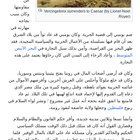
مقاومتها.
Vercingetorix surrenders to Caesar (by Lionel-Noel
وكان سبب
Royer).
نجاحه
مهارته في
ضم بومبي إلى قضية الحرية. وكان بومبي قد عاد تواً من بلاد الشرق
بعد أن قام فيها بسلسلة من الأعمال الحربية والسياسية المجيدة، فقد
طهر البحر من القراصنة، وأمن بذلك سبل التجارة في
البحر الأبيض
المتوسط
، وأعاد الرخاء إلى المدن التي كان رخاؤها يعتمد على هذه
التجارة.
وكان قد أرضى أصحاب المال في روما بفتح بيثينيا وبنتس وسوريا،
وكان قد خلع ملوكاً وأجلس على العرش آخرين، وأقرضهم الأموال من
غنائمه الحربية بفوائد باهظة، وقبل رشوة كبيرة من ملك مصر الذي
دعاه إلى القدوم إليها لإخماد فتنة اندلع لهيبها في تلك البلاد. ثم عاد
فامتنع ما اتفق عليه بحجة أنه عمل غير مشروع ؛ ونشر لواء السلام في
ربوع
فلسطين
وجعلها ولاية خاضعة لنفوذ رومه،
وأنشأ تسعا وثلاثين مدينة جديدة، وأقر حكم القانون والنظام والسلام.
وقصارى القول أنه كان قد سلك قبل ذلك الوقت مسلك السياسي
الحكيم والحاكم القدير وأن مسلكه عاد على البلاد بالمال الوفير. فلما
رجع إلى رومه حمل إليها ثروة عظيمة من الضرائب، والخراج، والبضائع