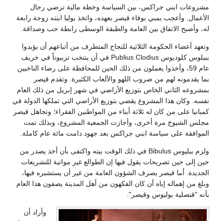
مشروعات ابني جراكس، بين السياسة وخطة مالية ترضي رجال
الأعمال. وأعجب بمبي بوفاء قيصر بعهده، واتخذ يوليا ابنته زوجة رابعة
له، وأصبح الاتفاق بين العامة والطبقة الوسطى رابطة حب وصداقة.
وتعهد أعضاء الحكومة الثلاثية للنجاح المتطرف من أتباعهم أن يؤيدوا
ببيلوس كلوديوس Publius Clodius في أن ينتخب تربيوناً في خريف
عام 59، وأخذوا يعملون من ذلك الحين للمحافظة على رضاء الناخبين
بما يقدمونه لهم من ضروب اللهو والألعاب الكثيرة. وتقدم قيصر
بمشروعه الثاني الخاص بتوزيع الأراضي في شهر إبريل من ذلك العام
نفسه. وكان هذا المشروع يقضي بتوزيع الأراضي التي تملكها الدولة في
كمبانيا على من كان له ثلاثة أبناء من المواطنين الفقراء؛ وتجاهل قيصر
مجلس الشيوخ مرة أخرى، وأجازت الجمعية المشروع، وبذلك تمت
الموافقة على سياسة ابني جراكس بعد جهود دامت مائة عام كاملة.
ولزم ببليوس Bibulus في ذلك الوقت بيته واكتفى بأن أخذ يصدر من
حين إلى حين تصريحات يقول فيها إن الطوالع غير مواتية للتشريعات
الجديدة. أما قيصر يصرف الشؤون العامة من غير أن يستشيره فيها،
وبلغ من إهماله إياه أن كان الفكهون من أهل المدينة يصفون هذا العام
بأنه "قنصلية يوليوس وقيصر".
وأراد أن