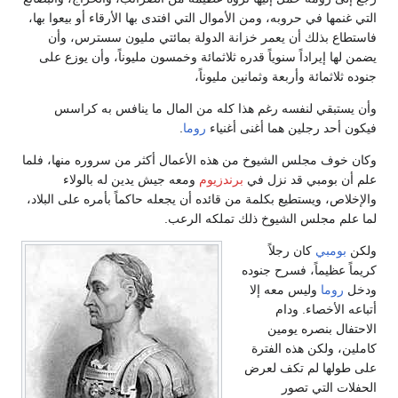
التي غنمها في حروبه، ومن الأموال التي افتدى بها الأرقاء أو بيعوا بها،
فاستطاع بذلك أن يعمر خزانة الدولة بمائتي مليون سسترس، وأن
يضمن لها إيراداً سنوياً قدره ثلاثمائة وخمسون مليوناً، وأن يوزع على
جنوده ثلاثمائة وأربعة وثمانين مليوناً،
وأن يستبقي لنفسه رغم هذا كله من المال ما ينافس به كراسس
فيكون أحد رجلين هما أغنى أغنياء
روما
.
وكان خوف مجلس الشيوخ من هذه الأعمال أكثر من سروره منها، فلما
علم أن بومبي قد نزل في
برندزيوم
ومعه جيش يدين له بالولاء
والإخلاص، ويستطيع بكلمة من قائده أن يجعله حاكماً بأمره على البلاد،
لما علم مجلس الشيوخ ذلك تملكه الرعب.
ولكن
بومبي
كان رجلاً
كريماً عظيماً، فسرح جنوده
ودخل
روما
وليس معه إلا
أتباعه الأخصاء. ودام
الاحتفال بنصره يومين
كاملين، ولكن هذه الفترة
على طولها لم تكف لعرض
الحفلات التي تصور