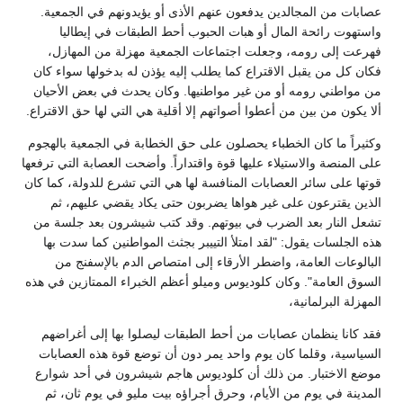
عصابات من المجالدين يدفعون عنهم الأذى أو يؤيدونهم في الجمعية.
واستهوت رائحة المال أو هبات الحبوب أحط الطبقات في إيطاليا
فهرعت إلى رومه، وجعلت اجتماعات الجمعية مهزلة من المهازل،
فكان كل من يقبل الاقتراع كما يطلب إليه يؤذن له بدخولها سواء كان
من مواطني رومه أو من غير مواطنيها. وكان يحدث في بعض الأحيان
ألا يكون من بين من أعطوا أصواتهم إلا أقلية هي التي لها حق الاقتراع.
وكثيراً ما كان الخطباء يحصلون على حق الخطابة في الجمعية بالهجوم
على المنصة والاستيلاء عليها قوة واقتداراً. وأضحت العصابة التي ترفعها
قوتها على سائر العصابات المنافسة لها هي التي تشرع للدولة، كما كان
الذين يقترعون على غير هواها يضربون حتى يكاد يقضي عليهم، ثم
تشعل النار بعد الضرب في بيوتهم. وقد كتب شيشرون بعد جلسة من
هذه الجلسات يقول: "لقد امتلأ التييبر بجثث المواطنين كما سدت بها
البالوعات العامة، واضطر الأرقاء إلى امتصاص الدم بالإسفنج من
السوق العامة". وكان كلوديوس وميلو أعظم الخبراء الممتازين في هذه
المهزلة البرلمانية،
فقد كانا ينظمان عصابات من أحط الطبقات ليصلوا بها إلى أغراضهم
السياسية، وقلما كان يوم واحد يمر دون أن توضع قوة هذه العصابات
موضع الاختبار. من ذلك أن كلوديوس هاجم شيشرون في أحد شوارع
المدينة في يوم من الأيام، وحرق أجراؤه بيت مليو في يوم ثان، ثم