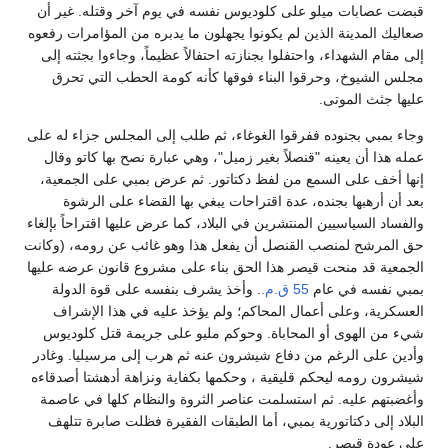
قبضت عصابات ميلو على كلوديوس نفسه في يوم آخر وقتله. غير أن
صعاليك المدينة الذين لم يكونوا يجهلون ما يدبره من المؤامرات رفعوه
إلى مقام الشهداء، واحتفلوا بجنازته احتفالاً عظيماً، وجاءوا بجثته إلى
مجلس الشيوخ، وحرقوا البناء فوقها كأنه كومة الحطب التي تحرق
عليها جثث الموتى.
وجاء بمبي بجنوده ففرقوا الغوغاء، ثم طلب إلى المجلس جزاء له على
عمله هذا أن يعينه "قنصلاً بغير زميل"، وهي عبارة نصح بها كاتو وقال
إنها أخف على السمع من لفظ دكتاتور. ثم عرض بمبي على الجمعية،
بعد أن أرهبها بجنده، عدة اقتراحات يبغي بها القضاء على الرشوة
والفساد السياسيين المنتشرين في البلاد، كما عرض عليها اقتراحاً بإلغاء
حق المرشح لمنصب القنصل أن يفعل هذا وهو غائب عن رومه، (وكانت
الجمعية قد منحت قيصر هذا الحق بناء على مشروع قانون عرضه عليها
بمبي نفسه في عام
55 ق.م.
. وأخذ يشرف بنفسه على قوة الدولة
العسكرية، وعلى أعمال المحاكم؛ ولم يؤخذ عليه في هذا الإشراف
شيء من الهوى أو المحاباة. وحوكم مليو على جريمة قتل كلوديوس
وأدين على الرغم من دفاع شيشرون عنه ثم هرب إلى مرسيليا. وغادر
شيشرون رومه ليحكم قليقية ، وحكمها بكفاية ونزاهة أدهشتا أصدقاءه
وأغضبتهم عليه. ثم استسلمت عناصر الثروة والنظام كلها في عاصمة
البلاد إلى دكتاتورية بمبي، أما الطبقات الفقيرة فظلت صابرة تتلهف
على عودة قيصر.