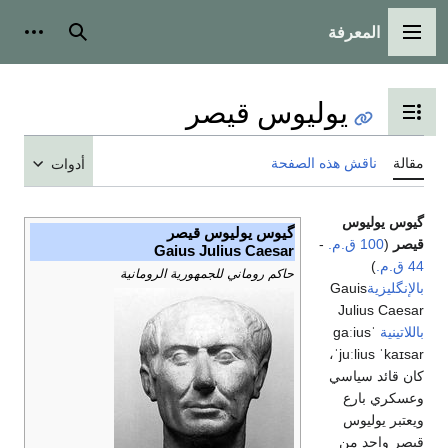
المعرفة
القائمة الرئيسية
بحث
أدوات
يوليوس قيصر
تبديل عرض جدول المحتويات
مقالة
ناقش هذه الصفحة
أدوات
گيوس يوليوس
گيوس يوليوس قيصر
قيصر
(
100 ق.م.
-
Gaius Julius Caesar
44 ق.م.
)
حاكم روماني للجمهورية الرومانية
بالإنگليزية
Gauis
Julius Caesar
باللاتينية
ˈgaːius
ˈjuːlius ˈkaɪsar،
كان قائد سياسي
وعسكري بارع
ويعتبر يوليوس
قيصر واحد من