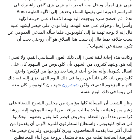
تزيى بزي امرأة ودخل بيت قيصر ، ثم تزيى بزي كاهن واشترك في
المراسم الدينية التي يقيمها النساء وحدهن إلى الآلهة الطيبة Bona
Dea. ثم افتضح سره ووجهت إليه تهمة الاعتداء على حرمة الإلهة
وأسرارها ، وحوكم على هذه التهمة. ولما نودي على قيصر ليشهد عليه
قال إنه لا يوجه تهمة ما إلى كلوديوس. فلما سأله المدعي العمومي عن
سبب طلاقه بمبيا قال إن سبب هذا الطلاق هو "أن زوجتي يجب أن
تكون بعيدة عن الشبهات".
وكانت هذه إجابة لبقة تسيء إلى ذلك العون السياسي القيم، ولا تسيء
إليه هو، وشهد كثيرون من الشهود بأن كلوديوس من الشهود كان على
اتصال بكلوديا، وأنه ضاجع أخته ترشيا بعد زواجها من لوكس: واحتج
كلوديوس بانه كان غائباً عن روما في ذلك اليوم الذي يعزى إليه فيه ذلك
الاتهام المزعوم الدنيء، ولكن
شيشرون
شهد بان كلوديوس كان معه
في روما في ذلك اليوم نفسه.
وظن الشعب أن المسألة كلها مؤامرة من مجلس الشيوخ للقضاء على
زعيم من زعمائه ، وأخذ يطالب ببراءته من التهمة الموجهة إليه. ورشا
كراسس عدداً من القضاة- بتحريض قيصر كما يقول بعضهم- ليحكموا
في صالح كلوديوس، واستطاع المتطرفون للمرة الأولى أن يقدموا من
المال أكثر مما يقدمه المحافظون، وبرئ كلوديوس. ولم يدع قيصر هذه
الفرصة السانحة تفلت من يده فاستبدل بزوجة من أبناء المحافظين