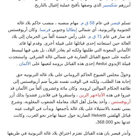
أبرزهم
شكسبير
الذي وصفها بأقبح عملية إغتيال بالتاريخ.
تسلم
قيصر
في عام
58 ق.م.
مهام منصبه ، منصب حاكم بلاد غالة
الجنوبية والنربونية، أي شمالي
إيطاليا
وجنوبي
فرنسا
. وكان أريوفستس
قد سار في عام
71 ق.م.
على رأس خمسة ألفاً من الجرمان إلى بلاد
الغالة حين استعانته إحدى قبائلها على قبيلة أخرى. وقدم لها قائد
الألماني المعونة التي طلبتها ولكنه لم يغادر البلاد، بل بقي فيها ليبسط
حكمه على جميع القبائل الضاربة في شمالي غالة الشرقي. واستنجدت
قبيلة الإيدوي Aedui إحدى هذه القبائل برومه لتعينها على
الألمان
.
وخولّ مجلس الشيوخ الحاكم الروماني على بلاد غالة النربونية حق
إجابة هذا الطلب، ولكنه في الوقت نفسه تقريباً ضم أريوفستس إلى
طائفة الحكام الموالين لرومه. وكان مائة وعشرون ألفاً من الألمان قد
عبروا في هذه
الأثناءنهر الرين
، واستقروا في فلاندرز فشدوا بذلك أزر
أريوفستس
، وأخذ يعامل أهل البلاد معاملة الشعوب المغلوبة، وشرع
يمني نفسه بالاستيلاء على بلاد غالة بأجمعها. وبدأت في الوقت عينه
قبائل الهلفتي Helvetti الضاربة حول جنيفا تهاجر نحو الغرب، وكانت
عدتها نحو 368.000،
وأنذر قيصر بان هذه القبائل تعتزم اختراق بلاد غالة النربونية في طريقها