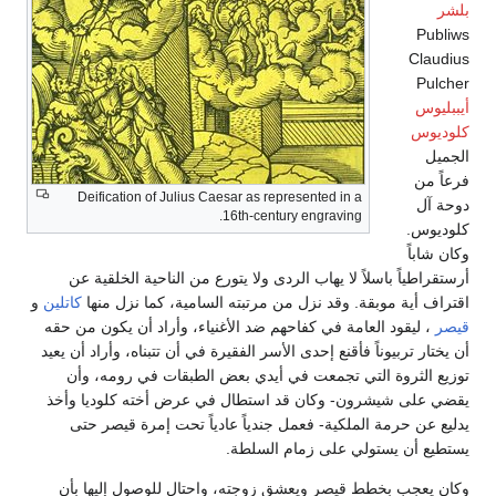
بلشر
Publiws
Claudius
Pulcher
أيببليوس
كلوديوس
الجميل
فرعاً من
Deification of Julius Caesar as represented in a
دوحة آل
16th-century engraving.
كلوديوس.
وكان شاباً
أرستقراطياً باسلاً لا يهاب الردى ولا يتورع من الناحية الخلقية عن
اقتراف أية موبقة. وقد نزل من مرتبته السامية، كما نزل منها
كاتلين
و
قيصر
، ليقود العامة في كفاحهم ضد الأغنياء، وأراد أن يكون من حقه
أن يختار تربيوناً فأقنع إحدى الأسر الفقيرة في أن تتبناه، وأراد أن يعيد
توزيع الثروة التي تجمعت في أيدي بعض الطبقات في رومه، وأن
يقضي على شيشرون- وكان قد استطال في عرض أخته كلوديا وأخذ
يدليع عن حرمة الملكية- فعمل جندياً عادياً تحت إمرة قيصر حتى
يستطيع أن يستولي على زمام السلطة.
وكان يعجب بخطط قيصر ويعشق زوجته، واحتال للوصول إليها بأن