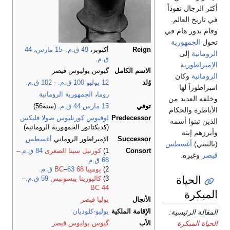
أكثر الرجال نفوذاً
في تاريخ العالم.
وقام بدور هام في
تحول
الجمهورية
Reign
أكتوبر،
49 ق.م.
–
15 مارس
،
44
الرومانية
إلى
ق.م.
الإمبراطورية
الاسم الكامل
گيوس يوليوس قيصر
الرومانية
وكان
وُلد
12 يوليو
100 ق.م.
-
102 ق.م.
امبراطوراَ لها
روما
،
الجمهورية الرومانية
وخلفه العديد من
توفي
15 مارس
44 ق.م.
(سنه56)
الأباطرة والحكام
Predecessor
لوقيوس كورنليوس صولا فليكس
الذين تبنوا أسمه
(كديكتاتور الجمهورية الرومانية)
وأبرزهم إبنه
Successor
الإمبراطور الروماني
أغسطس
(بالتبني)
أغسطس
Consort
1)
كورنيل سينا الصغرى
84 ق.م.
–
قيصر
وغيره.
68 ق.م.
2)
پومپيا
68 BC
63 ق.م.
–
الحياة
3)
كالپورينا پيسونيس
59 ق.م.
–
44 BC
المبكرة
الأنجال
يوليا قيصر
المقالة الرئيسية:
الإقامة الملكية
يوليو-كلوديان
الحياة المبكرة
الأب
گيوس يوليوس قيصر