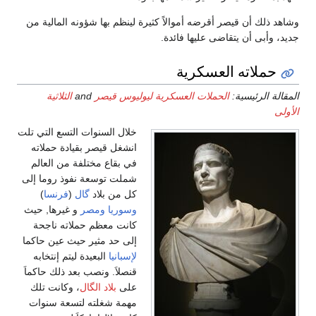
وشاهد ذلك أن قيصر أقرضه أموالاً كثيرة لينظم بها شؤونه المالية من
جديد، وأبى أن يتقاضى عليها فائدة.
حملاته العسكرية
المقالة الرئيسية:
الحملات العسكرية ليوليوس قيصر
and
الثلاثية
الأولى
خلال السنوات التسع التي تلت
انشغل قيصر بقيادة حملاته
في بقاع مختلفة من العالم
شملت توسعة نفوذ روما إلى
كل من بلاد
گال
(
فرنسا
)
وسوريا
ومصر
و غيرها, حيث
كانت معظم حملاته ناجحة
إلى حد مثير حيث عين حاكما
لإسبانيا
البعيدة ليتم إنتخابه
قنصلاَ. ونصب بعد ذلك حاكماَ
على
بلاد الگال
، وكانت تلك
مهمة شغلته لتسعة سنوات