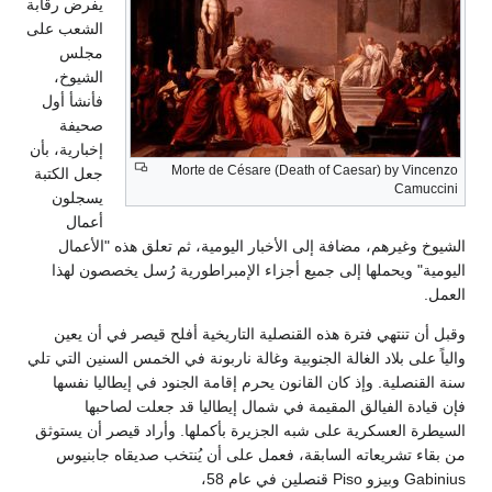
يفرض رقابة
الشعب على
مجلس
الشيوخ،
فأنشأ أول
صحيفة
إخبارية، بأن
Morte de Césare (Death of Caesar) by Vincenzo
جعل الكتبة
Camuccini
يسجلون
أعمال
الشيوخ وغيرهم، مضافة إلى الأخبار اليومية، ثم تعلق هذه "الأعمال
اليومية" ويحملها إلى جميع أجزاء الإمبراطورية رُسل يخصصون لهذا
العمل.
وقبل أن تنتهي فترة هذه القنصلية التاريخية أفلح قيصر في أن يعين
والياً على بلاد الغالة الجنوبية وغالة ناربونة في الخمس السنين التي تلي
سنة القنصلية. وإذ كان القانون يحرم إقامة الجنود في إيطاليا نفسها
فإن قيادة الفيالق المقيمة في شمال إيطاليا قد جعلت لصاحبها
السيطرة العسكرية على شبه الجزيرة بأكملها. وأراد قيصر أن يستوثق
من بقاء تشريعاته السابقة، فعمل على أن يُنتخب صديقاه جابنيوس
Gabinius وبيزو Piso قنصلين في عام 58،