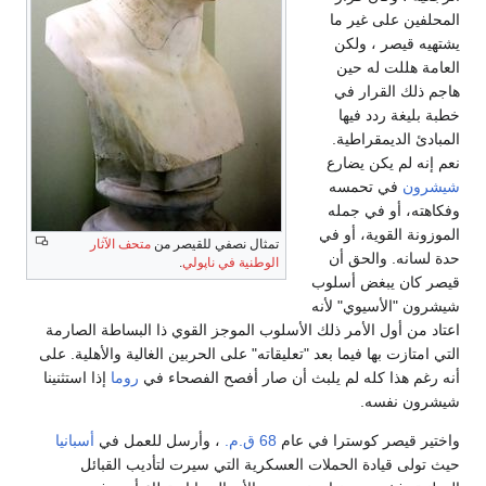
المحلفين على غير ما
يشتهيه قيصر ، ولكن
العامة هللت له حين
هاجم ذلك القرار في
خطبة بليغة ردد فيها
المبادئ الديمقراطية.
نعم إنه لم يكن يضارع
شيشرون
في تحمسه
وفكاهته، أو في جمله
الموزونة القوية، أو في
تمثال نصفي للقيصر من
متحف الآثار
حدة لسانه. والحق أن
الوطنية في ناپولي
.
قيصر كان يبغض أسلوب
شيشرون "الأسيوي" لأنه
اعتاد من أول الأمر ذلك الأسلوب الموجز القوي ذا البساطة الصارمة
التي امتازت بها فيما بعد "تعليقاته" على الحربين الغالية والأهلية. على
أنه رغم هذا كله لم يلبث أن صار أفصح الفصحاء في
روما
إذا استثنينا
شيشرون نفسه.
واختير قيصر كوسترا في عام
68 ق.م.
، وأرسل للعمل في
أسبانيا
حيث تولى قيادة الحملات العسكرية التي سيرت لتأديب القبائل