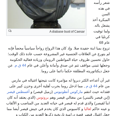
شعر رأسه
في هذه
السن
المبكرة أخذ
يشغل باله.
ولما توفيت
A diabase bust of Caesar
كرنليا في
عام 68
تزوج بمبا ابنة حفيدة صلا. وإذ كان هذا الزواج زواجاً سياسياً محضاً فإنه
لم يتورع عن العلاقات الجنسية غير المشروعة حسب عادة ذلك الوقت؛
حاول تحسين ظروف حياة المواطنين الرومان وزيادة فعالية الحكومة
وجعلها تتبنى مواقف تتم عن صدق وأمانة وأعلن في عام
44 ق.م.
عن
جعل ديكتاتوريته المطلقة حكماَ دائما على روما.
غير أن أعداءه الكثر دبروا له مؤامرة كانت نتيجتها اغتياله في مارس
من عام
44 ق.م.
, مما ادخل روما بحرب أهلية أخرى وحزن كبير على
فقدانه حيث انتقم
ماركوس أنطونيوس
(زميل قيصر) و
أغسطس قيصر
(إبن قيصر بالتبني) من مغتالي قيصر وهم
بروتوس
(الذي يعتقد أنه كان
ابناَ لقيصر) والذي قدم له قيصر في حياته العديد من المناصب و الألقاب
و عينه حاكم
لغاليا
و كاسيوس الذي كان يخدم في جيش قيصر أيضا مما
جعل اغتيال قيصر قصة درامية تاريخية ذكرها العديد من الكتاب و