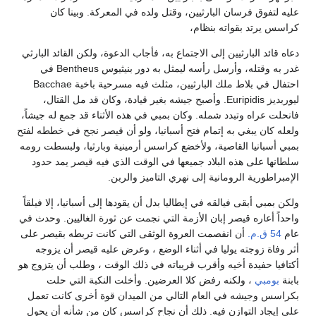
عليه لتفوق فرسان البارثيين، وقتل ولده في المعركة. وبينا كان
كراسس يرتد بقواته بنظام،
دعاه قائد البارثيين إلى الاجتماع به، فأجاب الدعوة، ولكن القائد البارثي
غدر به وقتله، وأرسل رأسه ليمثل به دور بنيثيوس Bentheus في
احتفال في بلاط ملك البارثيين، مثلث فيه مسرحية باخية Bacchae
ليوربديز Euripidis. وأصبح جيشه بغير قيادة، وكان قد مل القتال،
فانحلت عراه وتبدد شمله. وكان بمبي في هذه الأثناء قد جمع له جيشاً،
ولعله كان يبغي به إتمام فتح أسبانيا، ولو أن قيصر نجح في خططه لفتح
بمبي أسبانيا القاصية، ولأخضع كراسس أرمينية وبارثيا، ولبسطت رومه
سلطانها على هذه البلاد جميعها في الوقت الذي فيه قيصر يمد حدود
الإمبراطورية الرومانية إلى نهري التاميز والربن.
ولكن بمبي أبقى فيالقه في إيطاليا بدل أن يقودها إلى أسبانيا، إلا فيلقاً
واحداً أعاره قيصر إبان الأزمة التي نجمت عن ثورة الغاليين. وحدث في
عام
54 ق.م.
أن انفصمت العروة الوثقى التي كانت تربطه بقيصر على
أثر وفاة زوجته يوليا في أثناء الوضع ، وعرض عليه قيصر أن يزوجه
أكتافيا حفيدة أخيه وأقرب قريباته في ذلك الوقت ، وطلب أن يتزوج هو
بابنة
بومبي
، ولكنه رفض كلا العرضين. وأخلت النكبة التي حلت
بكراسس وجيشه في العام التالي من الميدان قوة أخرى كانت تعمل
على إيجاد التوازن فيه. ذلك أن نجاح كراسس كان من شأنه أن يحول