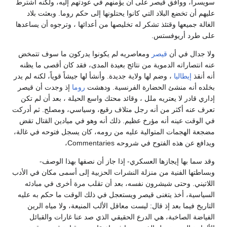
سويسرا، ووافق قيصر على أن يؤمنهم في عودتهم إليه، ولكنه اشترط
عليهم أن تخضع البلاد التي كانوا يحتلونها إلى حكم روما. وبعثت بلاد
الغالة جميعها وقتئذ تشكر له تخليصها من أعدائها ، وترجوه أن يساعدها
على طرد أريوفستس.
ولا جدال في أن
قيصر
ومعاصريه لم يكونوا يدركون ما سوف تتمخض
عنه انتصاراته الدموية من نتائج بعيدة المدى، فقد كان أقصى ما يظنه
أنه أنقذ
إيطاليا
، وضم لها ولاية جديدة. وأنشأ لها جيشاً قوياً، لكنه لم يدر
بخلده أنه منشئ الحضارة الفرنسية. ودهشت
روما
إذ وجدت أن قيصر
إداري قادر لا يعتريه ملل ، وقائد محتك واسع الحيلة ، بعد أن لم تكن
تعرف عنه أكثر من أنه رجل متلاف رقيع، وسياسي، ومصلح. ثم أدركت
في الوقت عينه أنه مؤرخ عظيم. ذلك أنه وهو في ميادين القتال تقض
مضجعة الهجمات المتوالية عليه من رومه، كان يسجل فتوحه في غالة،
ويدافع عن هذه الفتوح في شروحه Commentaries،
وقد سما بها إيجازها العسكري- إذا جاز أن نصفها بهذا الوصف-
وبساطتها الفنية من منزلة النشرات الحزبية إلى أسمى مكان في الأدب
اللاتيني. وحتى شيشرون نفسه، بعد أن تقلب مرة أخرى في مبادئه
السياسية، أخذ يتغنى قيصر ويستعجل في ذلك الوقت ما حكم به عليه
التاريخ فيما بعد إذ قال: ليست معاقل الألب المنيعة، ولا مياه الرين
الفياضة الصاخبة، هي الدرع الحقيقي الذي صد عنا غارات والقبائل