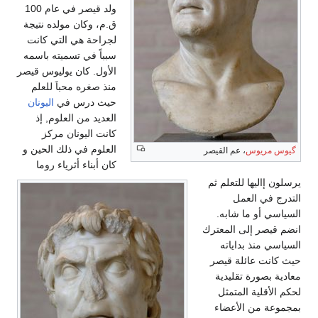
ولد قيصر في عام 100
ق.م، وكان مولده نتيجة
لجراحة هي التي كانت
سبباً في تسميته باسمه
الأول. كان يوليوس قيصر
منذ صغره محباَ للعلم
حيث درس في
اليونان
العديد من العلوم, إذ
كانت اليونان مركز
العلوم في ذلك الحين و
گيوس مريوس
، عم القيصر
كان أبناء أثرياء روما
يرسلون إاليها للتعلم ثم
التدرج في العمل
السياسي أو ما شابه.
انضم قيصر إلى المعترك
السياسي منذ بداياته
حيث كانت عائلة قيصر
معادية بصورة تقليدية
لحكم الأقلية المتمثل
بمجموعة من الأعضاء