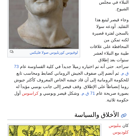
النبلاء في مجلس
الشيوخ.
وجاء قيصر ليتبع هذا
التقليد. أودعه سولا
بالسجن لفترة قصيرة
لكنه تمكن من
المحافظة على علاقات
لوقيوس كورنليوس صولا فليكس
طيبة مع النبلاء لعشر
سنوات بعد إطلاق
سراحه. حتى أنه تم اختياره زميلاَ جديداَ في كلية القساوسة عام
73
ق.م.
ثم أنضم إلى صفوف الجيش الروماني كضابط ومحاسب تابع
للحكومة الرومانية إلى أن قاد جيشه الخاص المعروف كأكثر جيوش
روما إنضباطاً على الإطلاق. وقف قيصر إالى جانب بومبي مؤيداَ له
بصورة صريحة عام
71 ق.م.
وشكل قيصر وبومبي و
كراسوس
أول
حكومة ثلاثية.
الأخلاق والسياسة
كان
ببليوس
كلوديوس