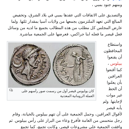
ومنهم جنود بمبي ،
والتصديق على الاتفاقات التي عقدها بمبي في بلاد الشرق، وتخفيض
المبالغ التي تعهد الملتزمون بجمعها من ولايات آسيا بمقدار ثلثها. ولما
عارض المجلس كل مطلب من هذه المطالب بجميع ما لديه من وسائل
فعل قيصر ما فعله ابنا جراكس، فعرضها على الجمعية مباشرة.
واستطاع
المحافظون
أن يقنعوا
ببيلوس
،
كما أقنعوا
العرافين
بأن يعلنوا
أن الحظ
كان يوليوس قيصر أول من رسمت صور رأسهم على
غير موات
العملة الرومانية المعدنية
لإجابتها. ولم
يأبه قيصر
لأقوال العرافين، وحمل الجمعية على أن تتهم ببيلوس بالخيانة، وقام
رجل متحمس من العامة فأفرغ وعاء من البراز على رأس ببيلوس. ثم
وافقت الجمعية على مشروعات قيصر، وكانت تجمع، كما تجمع