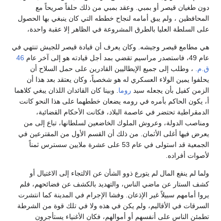
دون طغيان قيصر أو بمبي. وعقد بمبي من ذلك حلفاً صريحاً مع
المحافظين ، ولم يبق أمامه لنجاح خططه التي كان ينبغي بها الحصول
على السلطة العليا بالطرق المشروعة في الظاهر إلا عقبة واحدة،
هي مطامع قيصر وجيشه. وكان يعرف أن قيادة قيصر للجيش تنتهي في
عام 49، فاستصدر مراسيم تقضي بمد أجل قيادته هو إلى آخر عام
46
ق.م.
، وطلب إلى جميع الإيطاليين القادرين على حمل السلاح أن
يحلفوا يمين الولاء العسكري له هو شخصياً، وكان يعتقد بعد هذا أن
الزمن كفيل بأن يجعله سيد
روما
. وبينا كان القائدان اللذان يبغي كلاهما
أ، يكون الحاكم بأمره في رومه يضعان خططهما على هذا النحو كانت
الدمقراطية تحتضر في عاصمة البلاد، فكانت الأحكام القضائية،
ومناصب الدولة، وعروش الملوك الخاضعين لسلطانها، تباع إلى من
يعرض فيها أغلى الأثمان. من ذلك أن القسم الأول من المقترعين في
الجمعية قد استولى في عام 53 على عشرة ملايين سسترس ثمناً
لأصوات أفراده.
ولما لم ينفع المال لم يتورع ذوو الشأن عن الالتجاء إلى الاغتيال أو
كشف الستار عن ماضي الناس، والتهديد بالكشف عن فضائحهم، فلم
يروا أمامهم سبيلاً غير الإذعان. وفشا الإجرام في المدينة كما انتشرت
السرقات في الأقاليم، ولم يكن في هذه ولا في تلك قوة من الشرطة
تطمئن الناس على أنفسهم أو أموالهم، فكان الأغنياء يستأجرون