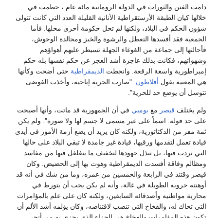
دامت الفتن والثورات في الدولة الرومانية مائة عام ، حطمت في
خلالها كيان الطبقة الأرستقراطية الأنانية القليلة العدد التي كانت تتولى
شؤون الحكم في البلاد، ولكنها لم تحل حكومة أخرى محلها. فأما
الجمعية فقد أفسدها التعطل والرشوة والخبز ومجالدة الوحوش،
فأحالتها إلى جماعة من الغوغاء الجهلة تسيطر عليهم أهواؤهم
وشهواتهم، فكانت بذلك عاجزة أشد العجز عن حكم نفسها بله حكم
إمبراطورية واسعة الرقعة. وانحطت
الديمقراطية
حتى أضحت وكأنها
هي المعنية بقول
أفلاطون
: "صارت الحرية إباحية، وأخذت الفوضى
تتوسل أن يوضع حد للحرية".
ولم يختلف
قيصر
مع
بومبي
في أن الجمهورية قد ماتت، وأنها أصبحت
على حد قوله: اسماً على غير مسمى لا جسم لها ولا صورة". ولم يكن
ثمة مفر من الدكتاتورية، ولكنه كان يريد أن يضع أزمة الأمور في أيدي
قيادة تعمل لتقدمها ورقيها، قيادة غير جامدة لا تبقي البلاد على حالها
التي تردت فيها، بل تبذل جهودها لتخفيف ما يتغلغل فيها من مفاسد
ومظالم وفاقة أفسدت الديمقراطية وهوت بها إلى الحضيض. وكان
قيصر وقتئذ في الرابعة والخمسين من عمره، وما من شك في أنه قد
أوهنته حروبه الطويلة في غالة، وأنه لم يكن يحب أن يتورط في
محاربة مواطنيه وأصدقائه السابقين، ولكنه كان على علم بالمؤامرات
التي تحاك له، والفخاخ التي تنصب لاقتناصه، وكان يؤلمه أشد الألم أن
تكون هذه المؤامرات والفخاخ هي الجزاء الذي يجزي به من أنجى