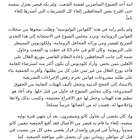
ابنة أحد الشيوخ المناصرين لقضية الشعب. ولم يكد قيصر يعتزل منصبه
حتى اقترح بعض المحافظين إلغاء كل التشريعات التي أصدرها إلغاء
تاماً.
ولم يكتم رايه في هذه "القوانين اليوليوسية" وطلب بمحوها من سجلات
القوانين الرومانية. وتردد مجلس الشيوخ في الاستجابة إلى هذا التحدي
الصريح لقيصر ومن ورائه الجحافل الرومانية، ولكلوديوس المسيطر
على التربيونية. وكان كاتو في عام 63 قد خطب ود الشعب وحاول
ضمه إلى جانب المحافظين بإعادة النظام القاضي بتوزيع الغلال على
الأهلين بثمن بخس. وأراد كلوديوس أن يكون أكثر منه استرضاء للعامة
فأخذ يوزع الغلال من غير ثمن على كل من يطلبها، وأقرت الجمعية بناء
على طلبه مشروعات قوانين تحرم رفض الإجراءات التشريعية
بالاستناد إلى الحجج الدينية وتجعل تأليف الهيئات النقابية من الحقوق
المشروعة، وكان مجلس الشيوخ قد حاول من قبل حلها. وقد أعاد هو
تنظيم هذه الهيئات وجعل لها حق الاقتراع مجتمعة، وكسب بذلك ولاءها
وإخلاصها له، فعينت له من أعضائها حرساً مسلحاً.
وإذ كان يخشى أن يحاول كاتو وشيشرون، بعد أن تنتهي فترة توليه
منصبه، إلغاء ما قام به قيصر من الأعمال فقد أقنع الجمعية بتعيين كاتو
مندوباً رومانياً في قبرص وإصدار قرار يقضي بنفي كل من يتسبب في
قتل أي مواطن روماني دون أن يحصل على موافقة الجمعية، كما