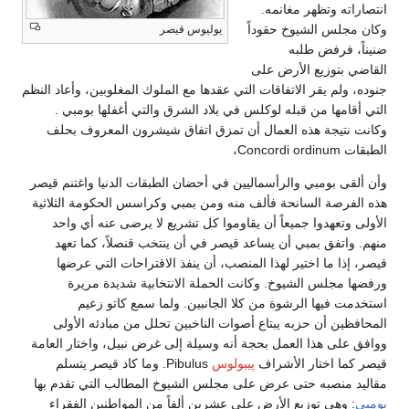
انتصاراته وتظهر مغانمه.
وكان مجلس الشيوخ حقوداً
يوليوس قيصر
ضنيناً، فرفض طلبه
القاضي بتوزيع الأرض على
جنوده، ولم يقر الاتفاقات التي عقدها مع الملوك المغلوبين، وأعاد النظم
التي أقامها من قبله لوكلس في بلاد الشرق والتي أغفلها بومبي .
وكانت نتيجة هذه العمال أن تمزق اتفاق شيشرون المعروف بحلف
الطبقات Concordi ordinum،
وأن ألقى بومبي والرأسماليين في أحضان الطبقات الدنيا واغتنم قيصر
هذه الفرصة السانحة فألف منه ومن بمبي وكراسس الحكومة الثلاثية
الأولى وتعهدوا جميعاً أن يقاوموا كل تشريع لا يرضى عنه أي واحد
منهم. واتفق بمبي أن يساعد قيصر في أن ينتخب قنصلاً، كما تعهد
قيصر، إذا ما اختير لهذا المنصب، أن ينفذ الاقتراحات التي عرضها
ورفضها مجلس الشيوخ. وكانت الحملة الانتخابية شديدة مريرة
استخدمت فيها الرشوة من كلا الجانبين. ولما سمع كاتو زعيم
المحافظين أن حزبه يبتاع أصوات الناخبين تحلل من مبادئه الأولى
ووافق على هذا العمل بحجة أنه وسيلة إلى غرض نبيل، واختار العامة
قيصر كما اختار الأشراف
پيبولوس
Pibulus. وما كاد قيصر يتسلم
مقاليد منصبه حتى عرض على مجلس الشيوخ المطالب التي تقدم بها
بومبي
: وهي توزيع الأرض على عشرين ألفاً من المواطنين الفقراء