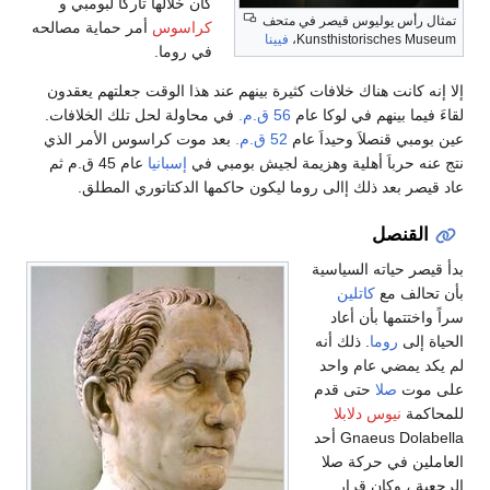
كان خلالها تاركاَ لبومبي و
تمثال رأس يوليوس قيصر في متحف
كراسوس
أمر حماية مصالحه
Kunsthistorisches Museum،
فيينا
في روما.
إلا إنه كانت هناك خلافات كثيرة بينهم عند هذا الوقت جعلتهم يعقدون
لقاءَ فيما بينهم في لوكا عام
56 ق.م.
في محاولة لحل تلك الخلافات.
عين بومبي قنصلاَ وحيداَ عام
52 ق.م.
بعد موت كراسوس الأمر الذي
نتج عنه حرباَ أهلية وهزيمة لجيش بومبي في
إسبانيا
عام 45 ق.م ثم
عاد قيصر بعد ذلك إالى روما ليكون حاكمها الدكتاتوري المطلق.
القنصل
بدأ قيصر حياته السياسية
بأن تحالف مع
كاتلين
سراً واختتمها بأن أعاد
الحياة إلى
روما
. ذلك أنه
لم يكد يمضي عام واحد
على موت
صلا
حتى قدم
للمحاكمة
نيوس دلابلا
Gnaeus Dolabella أحد
العاملين في حركة صلا
الرجعية ، وكان قرار