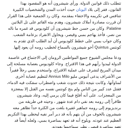
تتطلب ذلك قوانين الدولة. ورأى شيشرون أنه هو المقصود بهذا
القانون، ففر إلى بلاد
اليونان
حيث أخذت المدن والشخصيات الكبيرة
تتنافس في تكريمه والاحتفاء بمقدمه. وكان رد الجمعية على هذا القرار
أن قررت مصادرة أملاك شيشرون، وهدم بيته القائم على تل البلاتين
Palatine. وكان من حسن حظ شيشرون أن كلوديوس قد غمره ما ناله
من نصر، فأخذ يهاجم بمبي وقيصر، ويحاول الانفراد بزعامة الشعب.
وكان جواب بمبي على خطط كلوديوس أن أيد الطلب الذي تقدم به
كونتس Quintus أخو شيشرون بالسماح لخطيب رومه أن يعود إليها.
ودعا مجلس الشيوخ جميع المواطنين الرومان إلى الاجتماع في عاصمة
الدولة ليبدوا رأيهم في هذا الاقتراح. وجاء كلوديوس بعصابة مسلحة إلى
ميدان المريخ لتشرف على عملية الاقتراع، واستخدم بمبي رجلاً فقيراً
من الأشراف يدعى أنيوس مليو Annius Milo لتنظيم عصابة أخرى
لمناوأتها، وكانت نتيجة ذلك حدوث شغب واضطراب سفكت فيه الدماء،
فقتل عدد كبير من الناس ولم ينج كونتس نفسه من القتل إلا بمعجزة
من المعجزات. على أنه أفلح فيما كان يرمي إليه، وعاد شيشرون
ظافراً إلى رومه بعد نفي دام عدة شهور ، وحيته في طريقه من
برنديزيوم إلى رومه جماهير غفيرة بلغت من الكثرة حداً تظاهر معه
شيشرون بالخوف من أن يتهم بأنه قد دبر أمر نفيه ليحظى بهذا التكريم
العظيم عند عودته. ويلوح أنه قد تعهد بمناصرة بمبي، ولعله أيضاً قد
تعهد بمناصرة قيصر، نظير سماحمها بعودته.