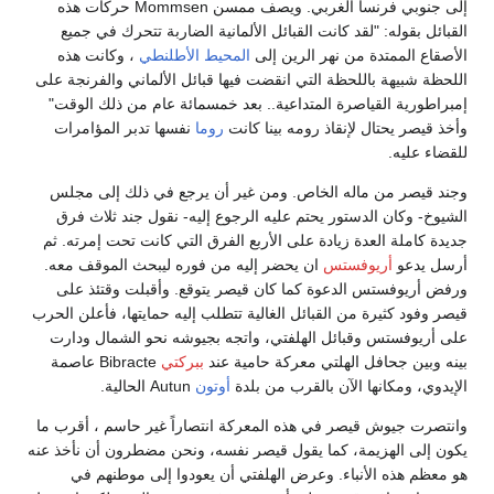
إلى جنوبي فرنسا الغربي. ويصف ممسن Mommsen حركات هذه
القبائل بقوله: "لقد كانت القبائل الألمانية الضاربة تتحرك في جميع
الأصقاع الممتدة من نهر الرين إلى
المحيط الأطلنطي
، وكانت هذه
اللحظة شبيهة باللحظة التي انقضت فيها قبائل الألماني والفرنجة على
إمبراطورية القياصرة المتداعية.. بعد خمسمائة عام من ذلك الوقت"
وأخذ قيصر يحتال لإنقاذ رومه بينا كانت
روما
نفسها تدبر المؤامرات
للقضاء عليه.
وجند قيصر من ماله الخاص. ومن غير أن يرجع في ذلك إلى مجلس
الشيوخ- وكان الدستور يحتم عليه الرجوع إليه- نقول جند ثلاث فرق
جديدة كاملة العدة زيادة على الأربع الفرق التي كانت تحت إمرته. ثم
أرسل يدعو
أريوفستس
ان يحضر إليه من فوره ليبحث الموقف معه.
ورفض أريوفستس الدعوة كما كان قيصر يتوقع. وأقبلت وقتئذ على
قيصر وفود كثيرة من القبائل الغالية تتطلب إليه حمايتها، فأعلن الحرب
على أريوفستس وقبائل الهلفتي، واتجه بجيوشه نحو الشمال ودارت
بينه وبين جحافل الهلتي معركة حامية عند
ببركتي
Bibracte عاصمة
الإيدوي، ومكانها الآن بالقرب من بلدة
أوتون
Autun الحالية.
وانتصرت جيوش قيصر في هذه المعركة انتصاراً غير حاسم ، أقرب ما
يكون إلى الهزيمة، كما يقول قيصر نفسه، ونحن مضطرون أن نأخذ عنه
هو معظم هذه الأنباء. وعرض الهلفتي أن يعودوا إلى موطنهم في