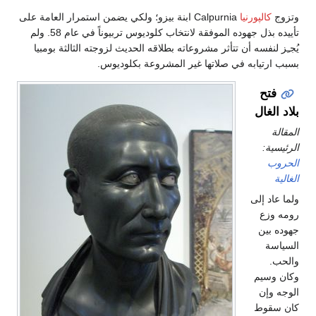
وتزوج
كالپورنيا
Calpurnia ابنة بيزو؛ ولكي يضمن استمرار العامة على
تأييده بذل جهوده الموفقة لانتخاب كلوديوس تربيوناً في عام 58. ولم
يُجـِز لنفسه أن تتأثر مشروعاته بطلاقه الحديث لزوجته الثالثة بومبيا
بسبب ارتيابه في صلاتها غير المشروعة بكلوديوس.
فتح
بلاد الغال
المقالة
الرئيسية:
الحروب
الغالية
ولما عاد إلى
رومه وزع
جهوده بين
السياسة
والحب.
وكان وسيم
الوجه وإن
كان سقوط