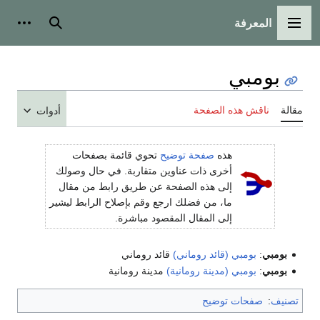
المعرفة
القائمة الرئيسية
بحث
أدوات
بومبي
مقالة
ناقش هذه الصفحة
أدوات
هذه
صفحة توضيح
تحوي قائمة بصفحات
أخرى ذات عناوين متقاربة. في حال وصولك
إلى هذه الصفحة عن طريق رابط من مقال
ما، من فضلك ارجع وقم بإصلاح الرابط ليشير
إلى المقال المقصود مباشرة.
بومبي
:
بومبي (قائد روماني)
قائد روماني
بومبي
:
بومبي (مدينة رومانية)
مدينة رومانية
تصنيف
:
صفحات توضيح