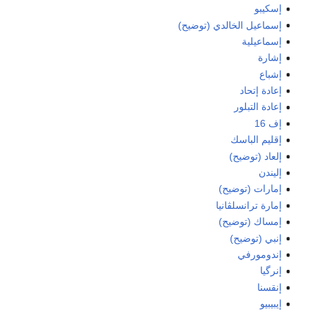
إسكيبو
إسماعيل الخالدي (توضيح)
إسماعيلية
إشارة
إشباع
إعادة إتحاد
إعادة التبلور
إف 16
إقليم الباسك
إلعاد (توضيح)
إليندن
إمارات (توضيح)
إمارة ترانسلڤانيا
إمساك (توضيح)
إنبي (توضيح)
إندومورفي
إنرگيا
إنقسنا
إيبيبيو