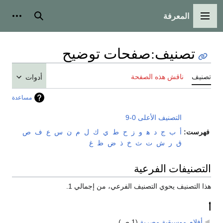
المعرفة
القائمة الرئيسية
بحث
أدوات
تصنيف
:
صفحات توضيح
تصنيف
ناقش هذه الصفحة
أدوات
مساعدة
التصنيف الأعلى
0-9
فهرست:
أ
ب
ج
د
ﻫ
و
ز
ح
ط
ي
ك
ل
م
ن
س
ع
ف
ص
ق
ر
ش
ت
ث
خ
ذ
ض
ظ
غ
التصنيفات الفرعية
هذا التصنيف يحوي التصنيف الفرعي، من إجمالي 1.
أ
أفلام موسيقية مصرية
‏
(1 ص)