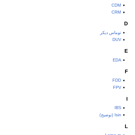
CDM
CRM
D
توماس ديكر
DUV
E
EDA
F
FDD
FPV
I
IBS
Isin (توضيح)
L