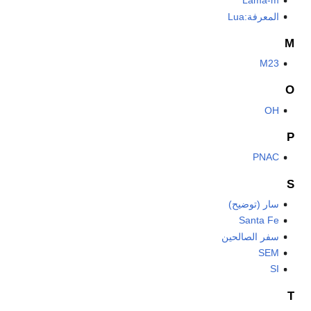
Lama-m
المعرفة:Lua
M
M23
O
OH
P
PNAC
S
سار (توضيح)
Santa Fe
سفر الصالحين
SEM
SI
T