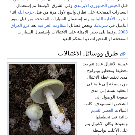
قبل
الجيش الجمهوري الايرلندي
وفي الشرق الأوسط تم إستعمال
السيارات المفخخة على نطاق واسع لأول مرة من قبل
حزب الله
اثناء
الحرب الأهلية اللبنانية
وتم إستعمال السيارات المفخخة من قبل نمور
التاميل في
سريلانكا
وبعض فصائل
المقاومة العراقية
بعد
غزو العراق
2003
.وفيما يلي بعض الأمثلة على الأغتيالات بإستعمال السيارات
المفخخة او التفجيرات ذو التحكم البعيد :
طرق ووسائل الاغتيالات
عملية الاغتيال عادة تتم بعد
تخطيط وتحظير ويتراوح
مدى تعقيد خطة الاغتيال
من بسيطة إلى غاية في
التعقيد نسبة إلى مدى
صعوبة الوصول إلى
الشخص المستهدف. كانت
اغتيالات
العصر القديم
بدائية في تخطيطها
وتنفيذها وكان الاغتيال يتم
على الأغلب بواسطة