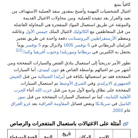
كافياً بمنع
اغتيال الشخصيات المهمة وأصبح بمقدور منفذ العملية الاستهداف من
بعيد والفرار بعد تنفيذه للعملية. ومن محاولات الاغتيال القديمة
والموثقة عن طريق استعمال المواد المتفجرة هي المحاولة الفاشلة
من قبل المتعاطفين مع
الكاثوليك
لاغتيال الملك
جيمس الأول
وعائلته
ومعظم
الأرستقراطيين
البروتستانت
دفعة واحدة عن طريق تفجير
البرلمان البريطاني في
5 نوفمبر
1605
ولايزال يوم
5 نوفمبر
يوماً
[12]
يحتفل به الكثيرين في
بريطانيا
ونيوزيلندا
وجنوب أفريقيا
وكندا
.
تطور الأمر تدريجياً إلى استعمال بنادق القنص والسيارات المفخخة ومن
أشهر من تم اغتيالهم بواسطة القناص هو
جون كينيدي
، أما السيارات
المفخخة فقد تم استعمالها بكثافة في
أيرلندا الشمالية
من قبل
الجيش
الجمهوري الايرلندي
وفي
الشرق الأوسط
تم استعمال السيارات
المفخخة على نطاق واسع لأول مرة من قبل
حزب الله
أثناء
الحرب
الأهلية اللبنانية
، كما تم استعمال السيارات المفخخة من قبل
نمور
التاميل
في
سريلانكا
وبعض فصائل
المقاومة العراقية
بعد
غزو العراق
عام
2003
.
أمثلة على الاغتيالات باستعمال المتفجرات والرصاص
تاريخ
الاسم
المكان
النوع
الجهة المسؤولة