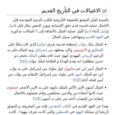
الاغتيالات في التأريخ القديم
بالنسبة للتيار المقتنع بالحقيقة التأريخية للكتب الدينية المقدسة فإن
الاغتيال عملية قديمة قدم خلق الإنسانية ويورد البعض مثال قتل
قابيل
لهابيل
(أبناء
آدم
) كأول عملية اغتيال بالأضافة إلى 7 اغتيالات مذكورة
في
العهد القديم
ومنهاعلى سبيل المثال:
اغتيال ملك
مؤاب
(منطقة قديمة شرق
عمان
) الذي كان ملكا على
العماليق
و
الآمونييين
وكان يضطهد
بني إسرائيل
وتم اغتياله على يد
الزعيم
الروحي
اليهودي أيهود حيث قام بطعن
الملك
بخنجر ذو
حدين متظاهرا انه يقدم الهدايا و الطاعة لملك مؤاب
[1]
اغتيال أبنير ابن عم
شائوول
اول ملوك بني إسرائيل على يد يؤاب
ابن عم الملك
داوود
ثاني ملوك بني إسرائيل كإنتقام من يؤاب من
أبنير لقتله أخاه
[2]
.
اغتيال آمنون الإبن الأكبر للملك داوود على يد الإبن الأصغر
عبشلوم
حيث كانوا أشقاء من والدتين مختلفتين وقام عبشلوم بالاغتيال
إنتقاما من إغتصاب أخته تمر على يد أمنون
[3]
.
بعيدا عن العهد القديم في
الكتاب المقدس
فإنه من المعروف و الموثق
تأريخيا إن مملكة
اليهود
في
فلسطين
والتي كانت تعرف بيهودا ، كانت