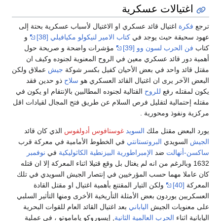
اغتيالات عسكرية
ترجع
فكرة
اغتيال قائد عسكري او الاغتيال لأسباب عسكرية بحتة إلى
عهود سحيقة حيث يوجد في
كتاب الامير
لنيكولو مكيافيلي
[38]
و
كتاب
فن الحرب
لسون وو
[39]
مؤشرات واضحة و صريحة حول
أهمية دور قائد عسكري معين في الروح المعنوية لجنوده وكيف ان
مقتل قائد واحد في بعض الأحيان كفيل بكسر شوكة
جيش
عملاق ولكن
البعض الآخر يرى ان اغتيال القائد العسكري هو
سلاح
ذو حدين فقد
يكون لمقتله رفع
للروح
القتالية لجنوده المطالبين بالإنتقام او يكون في
مقتله إحتمالية لتقليل فرص السلام عن طريق فتح المجال لقيادات اقل
مركزية ونفوذ ومحورية .
يورد البعض مقتل ملك
السويد
غوستافوس أدولفوس
الذي كان قائد
الجيش
السويدي
البروتستانتي
في الخطوط الأمامية في معركة قرب
ساكسن-أنهالت
ضد
الإمبراطورية البيزنطية
الكاثوليكية
في
نوفمبر
1632 وبالرغم من انه لم يغتال بل وقع قتيلا اثناء المعركة إلا ان قتله
كان عاملا مهما حسب المؤرخيين في إنتصار الجيش السويدي في تلك
المعركة
[40]
ولكن التيار المقتنع بأهمية اغتيال او مقتل القادة
العسكريين يوردون بعض الأمثلة التأريخية الأخرى ومنها التأثير السلبي
على معنويات الجيش
الياباني
بعد اغتيال القائد العام للقوات البحرية
اليابانية اثناء
الحرب العالمية الثانية
, إيسوروكو ياماموتو ، في عملية