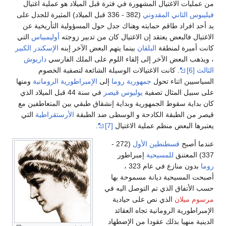
من عمليات الاغتيال المشهورة في فترة قبل الميلاد هو عملية اغتيال
فيليبوس الثاني المقدوني
(382 - 336 قبل الميلاد) المثيرة للجدل على
يد أحد افراد طاقم حمايته وهناك جدل حول المسؤولية التأريخية عن
الاغتيال فالبعض يعتقد إن الاغتيال كان من تدبير زوجته
أوليمبياس
التي
كانت أميرة لمنطقة
البلقان
بينما يتهم البعض الآخر إبنه
الإسكندر الكبير
، ويذهب البعض الآخر إلى إلقاء اللوم على الملك الفارسي
داريوش
الثالث
[6]
. كانت الاغتيالات الوسيلة الشائعة لتصفية الخصوم
السياسيين اثناء تحول
جمهورية روما
إلى
الإمبراطورية الرومانية
ومنها
على سبيل المثال تصفية
يوليوس قيصر
في سنة 44 قبل الميلاد الذي
كان بداية سقوط الجمهورية وبداية إنشقاق طبقي بين المتعاطفين مع
قيصر من الطبقة الكادحة و الوسطى ضد الطبقة
الأرستقراطية
التي
يعتبرها البعض منظم عملية الاغتيال
[7]
.
عندما أصبح
قسطنطين الأول
(272 -
337) المعتنق
للمسيحية
إمبراطور
روما
بدون منازع في عام 323 ،
أصبحت المسيحية ديانة مسموحة بها
حسب الأتفاق الذي تم التوصل اليه في
مرسوم ميلان
الذي نص على حيادية
الإمبراطورية الرومانية تجاه العقائد
الدينية منهيا بذلك عقودا من الإضطهاد