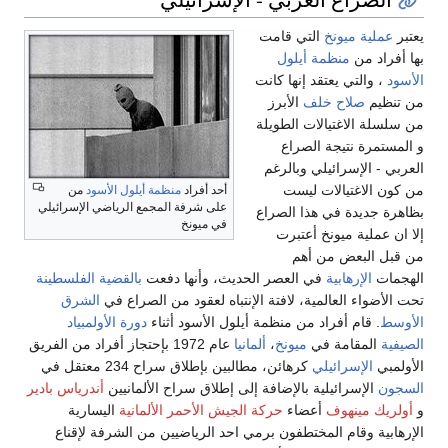
يعتبر
عملية ميونخ
التي قامت
بها أفراد من
منظمة أيلول
الأسود
، والتي يعتقد إنها كانت
من تنظيم
صلاح خلف
الأبرز
من سلسلة الاغتيالات الطويلة
و المستمرة نتيجة الصراع
العربي - الإسرائيلي وبالرغم
من كون الاغتيالات ليست
أحد أفراد
منظمة أيلول الأسود
من
على شرفة المجمع الرياضي الإسرائيلي
بظاهرة جديدة في هذا الصراع
في ميونخ
إلا ان عملية ميونخ أعتبرت
من قبل البعض من أهم
الهجمات
الإرهابية
في العصر الحديث، وأنها دفعت
بالقضية الفلسطينة
تحت الأضواء العالمية، لافتة الإنتباه لعقود من الصراع في
الشرق
الأوسط
. قام أفراد من منظمة أيلول الأسود أثناء
دورة الأولمبياد
الصيفية
المقامة في
ميونخ
،
ألمانيا
عام 1972 بإحتجاز أفراد من الفريق
الأولمبي
الإسرائيلي
كرهائن، مطالبين بإطلاق سراح 234 معتقل في
السجون
الإسرائيلية بالإضافة إلى إطلاق سراح الألمانيين
أندرياس بادير
و
أولريك مينهوف
أعضاء
حركة الجيش الأحمر الألمانية
اليسارية
الإرهابية وقام المختطفون برمي احد الرياضيين من الشرفة لإقناع