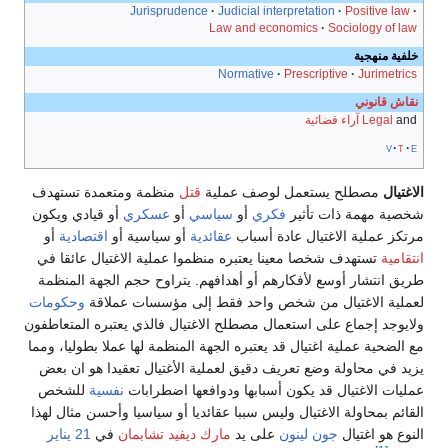
Jurisprudence
Judicial interpretation
Positive law
Law and economics
Sociology of law
خلفية منهجية
Normative
Prescriptive
Jurimetrics
نقاش قانوني
and
Legal
آراء قضائية
v
t
e
الاغتيال
مصطلح يستعمل لوصف عملية
قتل
منظمة ومتعمدة تستهدف
شخصية مهمة ذات تأثير
فكري
أو
سياسي
أو
عسكري
أو قيادي ويكون
مرتكز عملية الاغتيال عادة أسباب
عقائدية
أو سياسية أو
اقتصادية
أو
انتقامية
تستهدف شخصا معينا يعتبره منظموا عملية الاغتيال عائقا في
طريق انتشار أوسع لأفكارهم أو أهدافهم. يتراوح حجم الجهة المنظمة
لعملية الاغتيال من شخص واحد فقط إلى مؤسسات عملاقة
وحكومات
ولايوجد إجماع على استعمال مصطلح الاغتيال فالذي يعتبره المتعاطفون
مع الضحية عملية اغتيال قد يعتبره الجهة المنظمة لها عملا بطوليا، ومما
يزيد في محاولة وضع تعريف دقيق لعملية الأغتيال تعقيدا هو ان بعض
عمليات الاغتيال قد يكون أسبابها ودوافعها اضطرابات
نفسية
للشخص
القائم بمحاولة الاغتيال وليس سببا عقائديا أو سياسيا وأحسن مثال لهذا
النوع هو اغتيال
جون لينون
على يد
مارك ديفيد تشابمان
في
21 يناير