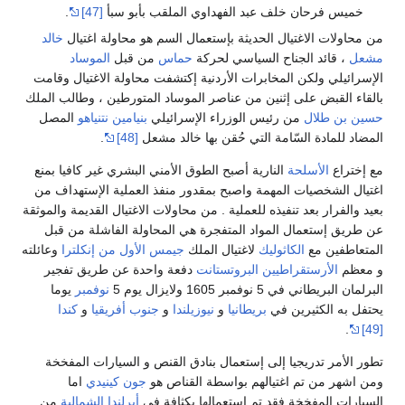
خميس فرحان خلف عبد الفهداوي الملقب بأبو سبأ
[47]
.
من محاولات الاغتيال الحديثة بإستعمال السم هو محاولة اغتيال
خالد
مشعل
، قائد الجناح السياسي لحركة
حماس
من قبل
الموساد
الإسرائيلي ولكن المخابرات الأردنية إكتشفت محاولة الاغتيال وقامت
بالقاء القبض على إثنين من عناصر الموساد المتورطين ، وطالب الملك
حسين بن طلال
من رئيس الوزراء الإسرائيلي
بنيامين نتنياهو
المصل
المضاد للمادة السّامة التي حُقن بها خالد مشعل
[48]
.
مع إختراع
الأسلحة
النارية أصبح الطوق الأمني البشري غير كافيا بمنع
اغتيال الشخصيات المهمة واصبح بمقدور منفذ العملية الإستهداف من
بعيد والفرار بعد تنفيذه للعملية . من محاولات الاغتيال القديمة والموثقة
عن طريق إستعمال المواد المتفجرة هي المحاولة الفاشلة من قبل
المتعاطفين مع
الكاثوليك
لاغتيال الملك
جيمس الأول من إنكلترا
وعائلته
و معظم
الأرستقراطيين
البروتستانت
دفعة واحدة عن طريق تفجير
البرلمان البريطاني في 5 نوفمبر 1605 ولايزال يوم 5
نوفمبر
يوما
يحتفل به الكثيرين في
بريطانيا
و
نيوزيلندا
و
جنوب أفريقيا
و
كندا
.
[49]
تطور الأمر تدريجيا إلى إستعمال بنادق القنص و السيارات المفخخة
ومن اشهر من تم اغتيالهم بواسطة القناص هو
جون كينيدي
اما
السيارات المفخخة فقد تم إستعمالها بكثافة في
أيرلندا الشمالية
من