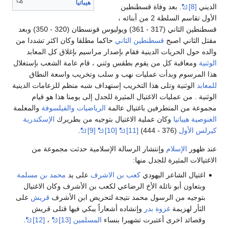
هيباتيا
الديني
[8]
. بعد وفاة قسطنطين
الأول تقاسم السلطة 2 من أبنائه ،
قسطنطين الثاني (317 - 361) ويوليوس قونسطان (320 - 350) وبعد
مقتل الثاني اصبح
قسطنطين الثاني
حاكما مطلقا وكان اكثر تشددا من
والده حول الحريات الدينية فقام بإصدار مراسيم بإغلاق كل المعابد
الوثنية
ومعاقبة كل من يقوم بطقس وثني ، قام عامة الشعب بإستغلال
هذا المرسوم وبدأت عمليات نهب و سلب وتخريب واسعة النطاق
للمعابد
الوثنية وتلى هذا التخريب إستهداف شبه منظم للزعامات الدينية
الوثنية . من عمليات الاغتيال المثيرة للجدل إلى يومنا هذا هو قيام
مجموعة من المتطرفين باغتيال عالمة
الرياضيات
والفيلسوفة
والمعلمة
الغنوصية
هيباتيا
وكان عملية الاغتيال بتوجيه من بطريرك
الإسكندرية
كيرلس الأول
(376 - 444)
[11]
[10]
[9]
.
عند ظهور
الإسلام
وإنتشار الرسالة الإسلامية حدثت مجموعة من
الاغتيالات المثيرة للجدل منها:
اغتيال الشاعر اليهودي
كعب بن الاشرف
على يد
محمد بن مسلمة
وبتعاون أبو نائلة الأخ الرضاعي لكعب بن الأشرف وكان الاغتيال
بتوجيه من الرسول محمد نتيجة لتحريض ابن الأشرف
قريش
على
الثأر لهزيمة
غزوة بدر
وإنشاده أشعاراً يبكي فيها قتلى قريش
وقصائد اخرى أعتبرت تشهيرا بنساء
المسلمين
[13]
،
[12]
.