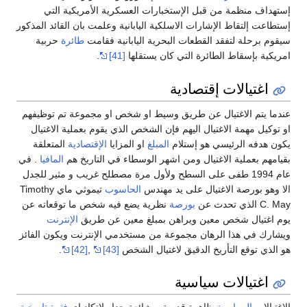
إستهداف منظمة من قبل الإستخبارات العسكرية الأمريكية التي
إستطاعت إلتقاط الإشارات الاسلكية اليابانية وعلمت بان القائد المذكور
سيقوم برحلة لتفقد القطعات البحرية اليابانية فقامت
طائرة
حربية
امريكية بإسقاط الطائرة التي كان يستقلها
[41]
.
اغتيالات إقتصادية
عندما يتم الاغتيال عن طريق وسيط او شخص او مجموعة تم توظيفهم
او توكيل مهمة الاغتيال اليهم فإن الشخص الذي يقوم بعملية الاغتيال
يكون هدفه الرئيسي هو إستلام
المبلغ
او المزايا
الإقتصادية
المتعلقة
بقيامهم بعملية الاغتيال ومن اشهر الوسطاء في التاريخ هم
المافيا
. في
عام 1994 طفى على السطح ولأول مرة مصطلح غريب و مثير للجدل
الا وهو بورصة الاغتيال على يد مهندس
الحاسوب
تيموثي ماي Timothy
C. May الذي تحدث عن
بورصة
نظرية يضع فيه شخص ما توقعاته عن
يوم اغتيال شخص معين ويراهن بمبلغ معين عن طريق
الإنترنت
ويشارك في هذا الرهان مجموعة من مستخدمي الإنترنت ويكون الفائز
هو الذي توقع التأريخ الدقيق لاغتيال الشخص
[43]
,
[42]
.
اغتيالات سياسية
الاغتيالات
السياسية
ظاهرة قديمة و شائعة جدا ولاتكاد اي
فترة تاريخية