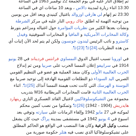
تم إطلاق النار عليه في يوم الجمعة 22 نوفمبر 1963 في الساعة
13:30 اثناء زيارة لمدينة
دالاس
، وبعد 10 ساعات اي في الساعة
23:30 تم إتهام
لي هارڤي اوزوالد
باغتيال كينيدي وبعد اقل من يومين
من توجيه التهمة له اطلق
جاك روبي
النار عليه في مركز
الشرطة
ونشأت بعدها الكثير من
نظريات المؤامرة
حول اغتياله ومزاعم بتورط
وكالة المخابرات الأمريكية
و
المافيا
و المخابرات السوفيتية
وفيدل
كاسترو
و نائب الرئيس
ليندون جونسون
ولكن لم يتم لحد الآن إثبات أي
من هذه النظريات.
[24]
[23]
.
في
اوروبا
تسبب اغتيال الدوق
النمساوي
فرانتس فرديناند
في 28
يونيو
1914 في
سراييفو
إعلان النمسا الحرب على
صربيا
ومن ثم إندلاع
الحرب العالمية الأولى
وكان منفذ العملية هو عضو في التنظيم القومي
الصربي
اليد السوداء
ذو التطلعات القومية الهادفة إلى توحيد صربيا مع
البوسنة و الهرسك
التي كانت تحت هيمنة النمسا آنذاك
[25]
. اثناء
الحرب العالمية الثانية
قامت المخابرات البريطانية M16 بتدريب
مجموعة من
التشيكوسلوفاكيين
لاغتيال القائد العسكري النازي
رينهارد
هايدريش
(1904 - 1942)
[26]
وتمكنوا من نصب كمين محكم
لموكبه في 27
مايو
1942 وإلقاء الرمانات على
سيارته
وتوفي بعد
اسبوع في
4 يونيو
1942 في مستشفى بمدينة
پراگ
حيث كان يشغل
منصب
وكيل الرعية
وكان هذا المنصب في الواقع هو الحاكم المطلق
على تشيكوسلوفاكيا الذي نصب فيه
هتلر
حكومة صورية من