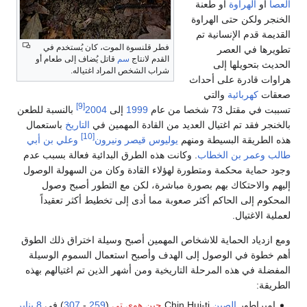
العصا
أو
الهراوة
أو طعنة
الخنجر ولكن حتى الهراوة
القديمة قدم الإنسانية تم
فطر قلنسوة الموت، كان يُستخدم في
تطويرها في العصر
القدم لانتاج
سم
قاتل يُضاف إلى طعام أو
الحديث بتحويلها إلى
شراب الشخص المراد اغتياله.
هراوات قادرة على أحداث
صعقات
كهربائية
والتي
[9]
تسببت في مقتل 73 شخصا من عام
1999
إلى
2004
بالنسبة للطعن
بالخنجر فقد تم اغتيال العديد من القادة المهمين في
التاريخ
باستعمال
[10]
هذه الطريقة البسيطة ومنهم
يوليوس قيصر
ونيرون
وعلي بن أبي
طالب
وعمر بن الخطاب
. وكانت هذه الطرق البدائية فعالة بسبب عدم
وجود حماية محكمة ومتطورة لهؤلاء القادة وكان من السهولة الوصول
إليهم والاحتكاك بهم بصورة مباشرة، لكن مع التطور أصبح وصول
المحكوم إلى الحاكم أكثر صعوبة مما أدى إلى تخطيط أكثر تعقيداً
لعملية الاغتيال.
ومع ازدياد الحماية للاشخاص المهمين أصبح وسيلة اختراق ذلك الطوق
أهم خطوة في الوصول إلى الهدف وأصبح استعمال السموم الوسيلة
المفضلة في هذه المرحلة التاريخية ومن أشهر الذين تم اغتيالهم بهذه
الطريقة:
إمبراطور
الصين
Chin Hui-ti
جين هوي تي
(
259
-
307
) في
8 يناير