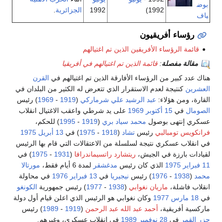
بوض
1992)
1992
الجزائرية
.
ياف
رؤساء أفريقيون
قائمة الرؤساء الأفريقين الذين تم اغتيالهم
مقالة مفصلة
:
قائمة الذين تم اغتيالهم في أفريقيا
هناك عدد كبير من الرؤساء الأفارقة الذين تم اغتيالهم في
القرن
العشرين
كنتيجة لعدم الاستقرار الذي تتعرض له الكثير من البلدان في
القارة، ومن هؤلاء:
عبد الرشيد علي شرماركي
(
1919
-
1969
) رئيس
الصومال
في
15 أكتوبر
1969
على يد شرطي واعقب الاغتيال انقلاب
عسكري إنتهى بوصول
محمد سياد بري
(
1919
-
1995
) للحكم،
فرانكويس تومبالبي
رئيس
تشاد
(
1918
-
1975
) في
13 أبريل
1975
في انقلاب عسكري نتيجة لسلسلة من الاعتقالات التي قام بها الرئيس
لقيادات بارزة في الجيش،
ريتشارد راتسيماندرافا
(
1931
-
1975
) في
11 فبراير
1975
الذي كان رئيس
مدغشقر
لمدة 6 أيام فقط،
مورتالا
محمد
(
1938
-
1976
) رئيس
نيجيريا
في
13 فبراير
1976
في محاولة
انقلاب فاشلة،
ماريان نغوابي
(
1938
-
1977
) رئيس جمهورية
الكونغو
في
18 مارس
1977
وكان نغوابي هو الرئيس الذي اعلن قيام أول دولة
ماركسية أفريقية،
أحمد عبد الله عبد الرحمن
(
1919
-
1989
) رئيس
جزر القمر
في
28 نوفمبر
1989
في انقلاب عسكري، وغيرهم.