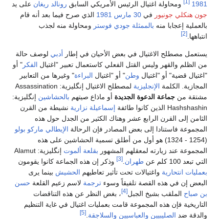
[1]
1981
ومحاولة اغتيال الرئيس الأمريكي السابق
رونالد ريغان
على يد
جون هنكلي جونيور
في
30 مارس
1981
الذي صرح فيما بعد أنه قام
بالعملية إعجابا منه
بالممثلة
جودي فوستر
ومحاولة منه لجذب
[2]
انتباهها.
يستعمل مصطلح الاغتيال في بعض الأحيان في إطار
أدبي
لوصف حالة
من الظلم والقهر وليس القتل الفعلي كاستعمال تعبير "اغتيال
الفكر
" أو
"اغتيال قضية" أو "اغتيال
وطن
" أو "اغتيال
البراءة
" وغيرها من التعابير
المجازية. الكلمة
الإنجليزية
لمصطلح الاغتيال إنگليزية:
Assassination
مشتقة من
جماعة الدعوة الجديدة
أو ماذاع صيتهم
بالحشاشين
إنگليزية:
Hashshashin
الذين كانوا طائفة
إسماعيلة
نزارية
نشيطة من القرن
الثامن إلى القرن الرابع عشر وهناك الكثير من الجدل حول هذه
المجموعة فاستنادا إلى بعض المصادر فإن الرحالة
الإيطالي
ماركو بولو
(1254 - 1324) هو أول من أطلق تسمية الحشاشين على هذه
المجموعة عند زيارته لمعقلهم المشهور
بقلعة ألموت
إنگليزية:
Alamut
[3]
التي تبعد 100 كلم عن
طهران
.
وذكر إن هذه الجماعة كانوا يقومون
بعمليات انتحارية
واغتيالات تحت تأثير تعاطيهم
الحشيش
بينما يرى
البعض إن في هذه القصة تلفيقاً وسوء
ترجمة
لاسم زعيم القلعة
حسن
[4]
بن صباح
الملقب بشيخ الجبل
، بغض النظر عن هذه التناقضات
التاريخية فإن هذه المجموعة قامت بعمليات اغتيال في غاية التنظيم
[5]
والدقة ضد
الصليبيين
والعباسيين
والسلاجقة
.