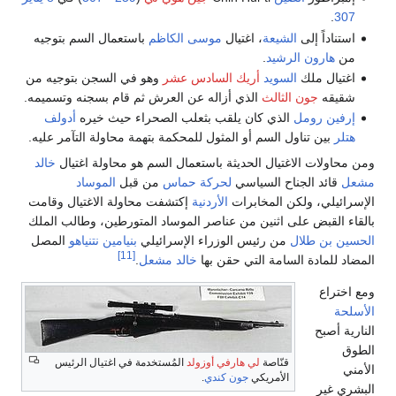
.
307
استناداً إلى
الشيعة
، اغتيال
موسى الكاظم
باستعمال السم بتوجيه
من
هارون الرشيد
.
اغتيال ملك
السويد
أريك السادس عشر
وهو في السجن بتوجيه من
شقيقه
جون الثالث
الذي أزاله عن العرش ثم قام بسجنه وتسميمه.
إرفين رومل
الذي كان يلقب بثعلب الصحراء حيث خيره
أدولف
هتلر
بين تناول السم أو المثول للمحكمة بتهمة محاولة التآمر عليه.
ومن محاولات الاغتيال الحديثة باستعمال السم هو محاولة اغتيال
خالد
مشعل
قائد الجناح السياسي
لحركة حماس
من قبل
الموساد
الإسرائيلي، ولكن المخابرات
الأردنية
إكتشفت محاولة الاغتيال وقامت
بالقاء القبض على اثنين من عناصر الموساد المتورطين، وطالب الملك
الحسين بن طلال
من رئيس الوزراء الإسرائيلي
بنيامين نتنياهو
المصل
[11]
المضاد للمادة السامة التي حقن بها
خالد مشعل
.
ومع اختراع
الأسلحة
النارية أصبح
الطوق
قنّاصة
لي هارفي أوزولد
المُستخدمة في اغتيال الرئيس
الأمني
الأمريكي
جون كندي
.
البشري غير