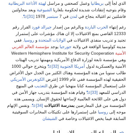
الذي لجأ إلى
بريطانيا
وعمل كصحفي و مراسل
لهيئة الأذاعة البريطانية
وقام بتوجيه إنتقادات شديدة لحكومة بلغاريا
الشيوعية
وبعد محاولتين
فاشلتين تم اغتياله بنجاح في
لندن
في 7
سبتمبر
1978
[31]
.
رغم إنتهاء
الحرب الباردة
وبالرغم من إصدار
جيرالد فورد
القرار رقم
12333 القاضي بمنع الاغتيالات إلا ان هناك مؤشرات على إستمرار
تجنيد و تدريب منفذي الاغتيالات في
الولايات المتحدة
و
روسيا
. ففي
مدينة كولومبيا الواقعة في ولاية
جورجيا
يوجد
مؤسسة العالم الغربي
الأمنية
Western Hemisphere Institute for Security Cooperation
وهي مؤسسة تابعة لوزارة الدفاع الأمريكية ومهمتها تدريب الهيئات
الأمنية والعسكرية لدول
أمريكا الجنوبية
[32]
ويتخرج حوالي 1000
طالب سنويا من هذه المؤسسة وهناك الكثير من الجدل حول الأغراض
الحقيقية لهذه المؤسسة ففي عام 1999 إعترض
الكونغرس الأمريكي
على إستعمال المؤسسة كتابا منهجيا عن طرق
التعذيب
في المنهج
الدراسي للمعهد
[33]
وقيام هذه المؤسسة بتدريب جهاز الأمن في
دول هي على اللائحة العالمية لإساءتها لحقوق الإنسان, ويسمى هذه
المؤسسة من قبل المعارضين
بمدرسة الاغتيالات
[34]
. ونفس الإتهام
موجه إلى
روسيا
على إستمرارها على تكتيكات المخابرات السوفيتية
السابقة فيما يخص الاغتيالات وخاصة في
الشيشان
الصراع العربي - الإسرائيلي