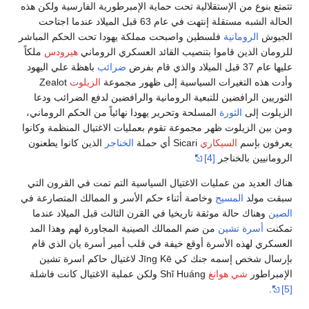
تتمتع بنوع من الإستقلالية تحت حماية الإمبرطورية الفارسية ولكن هذه
الحالة الشبه مستقلة إنتهت في عام 63 قبل الميلاد عندما اجتاحت
الجيوش
الرومانية
فلسطين واصبحت مملكة يهودا تحت الحكم المباشر
للرومان الذين قاموا بتنصيب القائد العسكري الروماني
هيرودس
ملكاً
عليها عام 37 قبل الميلاد والذي قام بفرض
ضرائب
باهظة علي اليهود
وأدت هذه التغيرات السياسية إلى ظهور مجموعة
الزيلوت
Zealot
الثوريين الرافضين للتبعية الرومانية والرافضين لدفع الضرائب ودعا
الزيلوت إلى
الثورة
المسلحة وتحرير يهودا نهائياً من الحكم الروماني،
ومن بين الزيلوت ظهر مجموعة تقوم بعمليات الاغتيال المنظمة وكانوا
يعرفون بإسم
السيكاري
Sicari أي حملة
الخناجر
الذين كانوا يطعنون
الرومانيين بالخناجر
[4]
هناك العديد من عمليات الاغتيال السياسية التم تمت في القرون التي
سبقت مولد
المسيح
وخاصة أثناء حكم الأسر و الممالك المتصارعة في
الصين
وهناك حالة موثقة تاريخيا في القرن الثالث قبل الميلاد عندما
تمكنت
أسرة تشين
من ضم الممالك الصينية المجاورة لهم وهذا المد
العسكري لهذه الأسرة أوقع خيفة في قلب أمير أسرة يان الذي قام
بإرسال شخص إسمه جنك كي Jīng Kē لاغتيال حاكم اسرة تشين
الإمبراطور
شي هوانغ
Shǐ Huáng ولكن عملية الاغتيال كانت فاشلة
.
[5]