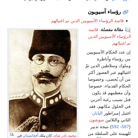
رؤساء آسيويون
قائمة الرؤساء الآسيويين الذين تم اغتيالهم
مقالة مفصلة
:
قائمة
الرؤساء الآسيويين الذين
تم اغتيالهم
إن عدد الحكام الآسيوييين
من رؤساء وأباطرة
وملوك وسلاطين الذين تمّ
اغتيالهم عبر العصور أكثر
من أن يُحصى، وخصوصا
الحكام القدماء، خصوصا
وأن معظمهم قد يكون
قتل بسبب رغبة أخرىن
في الحلول مكانهم، فقد
اغتيل إمبراطور
اليابان
الثاني والثلاثين
سوشون
(
587
-
592
) نتيجة تدبير
للهيمنة على السلطة من
محمد نادر شاه
، كان ملك
أفغانستان
في