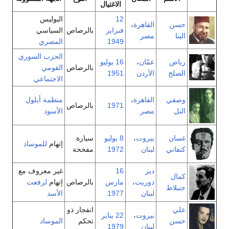
الاغتيال
12
البوليس
حسن
القاهرة
،
فبراير
بالرصاص
السياسي
البنا
مصر
1949
المصري
الحزب السوري
رياض
عمّان
،
16 يوليو
بالرصاص
القومي
الصلح
الأردن
1951
الاجتماعي
وصفي
القاهرة
،
منظمة أيلول
1971
بالرصاص
التل
مصر
الأسود
غسان
بيروت
،
8 يوليو
سيارة
إتهام
للموساد
كنفاني
لبنان
1972
مفخخة
دير
16
غير معروف مع
كمال
دوريت
،
مارس
بالرصاص
إتهام
لرفعت
جنبلاط
لبنان
1977
الأسد
علي
انفجار ذو
بيروت
،
22 يناير
حسن
تحكم
الموساد
لبنان
1979