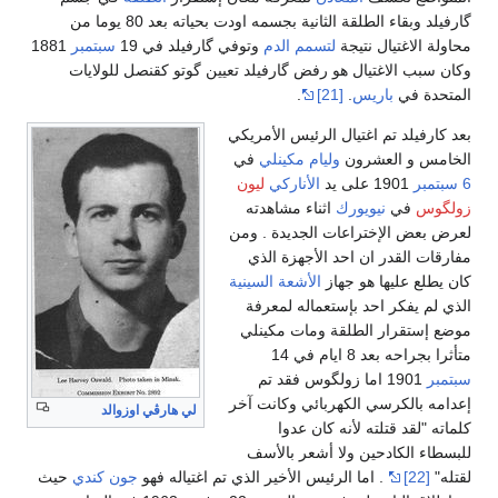
گارفيلد وبقاء الطلقة الثانية بجسمه اودت بحياته بعد 80 يوما من
محاولة الاغتيال نتيجة
لتسمم الدم
وتوفي گارفيلد في 19
سبتمبر
1881
وكان سبب الاغتيال هو رفض گارفيلد تعيين گوتو كقنصل للولايات
المتحدة في
باريس
.
[21]
.
بعد كارفيلد تم اغتيال الرئيس الأمريكي
الخامس و العشرون
وليام مكينلي
في
6 سبتمبر
1901 على يد
الأناركي
ليون
زولگوس
في
نيويورك
اثناء مشاهدته
لعرض بعض الإختراعات الجديدة . ومن
مفارقات القدر ان احد الأجهزة الذي
كان يطلع عليها هو جهاز
الأشعة السينية
الذي لم يفكر احد بإستعماله لمعرفة
موضع إستقرار الطلقة ومات مكينلي
متأثرا بجراحه بعد 8 ايام في 14
سبتمبر
1901 اما زولگوس فقد تم
إعدامه بالكرسي الكهربائي وكانت آخر
لي هارڤي اوزوالد
كلماته "لقد قتلته لأنه كان عدوا
للبسطاء الكادحين ولا أشعر بالأسف
لقتله"
[22]
. اما الرئيس الأخير الذي تم اغتياله فهو
جون كندي
حيث