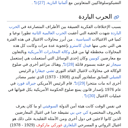
التشيكوسلوفاكيين المتعاونين مع
ألمانيا النازية
.
[27]
.
الحرب الباردة
بسبب الإختلافات الفكرية العميقة بين الأطراف المتصارعة في
الحرب
الباردة
شهدت الحقبة التي أعقبت
الحرب العالمية الثانية
تطورا نوعيا و
كميا في الاغتيالات
السياسية
. من أبرز محاولات الاغتيال في هذه الفترة
هي التي نجى منها
فيدل كاسترو
بإعجوبة عدة مرات وكانت كل هذه
المحاولات مخططة لها من قبل
وكالة المخابرات الأمريكية
وبالتعاون
مع معارضين
كوبيين
وكان إحدى الوسائل التي أستعملت هي إستعمل
سيجار
تم حقنه بسموم قاتلة
[28]
, وهناك مزاعم أخرى في ضلوع
الوكالة في محاولات لاغتيال القائد الثوري
تشي جيفارا
و الرئيس
الشيلي
السابق سلفادور أليندي (1908 - 1973) الذي تشير مصادر
أخرى انه مات منتحرا
[29]
. قام الرئيس الأمريكي
جيرالد فورد
في
عام 1976 بإصدار قانون يمنع ضلوع الحكومة الأمريكية بكل قنواتها في
عمليات الاغتيال
[30]
.
في نفس الوقت كانت هيئة أمن الدولة
السوفيتي
او ما كان يعرف
بالحروف المختصرة
كي جي بي
نشيطة جدا في اغتيال المعارضين
الذين كانوا لاجئين في دول أخرى ومن الأمثلة التقليدية على ذلك هو
اغتيال الروائي و المسرحي
البلغاري
غوركي ماركوف
(1929 - 1978)