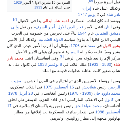
[6]
قبل اسرة سوجا
،
الفترة من 15 تشرين الأول / أكتوبر
1929
حتى اغتياله في عام
1933
.
وكذلك اغتيل شاه
إيران
،
نادر شاه
في 2
يونيو
1747
[7]
ويعتقد انه كان لقائده العسكري
احمد شاه ابدالي
يدا في الاغتيال.
وفي
لبنان
اغتيل الأمير
فخر الدين الأول
،
أمير
الشوف
، من قبل
والي
دمشق
العثماني
عام
1544
بناءً على تحريض من خصومه في الحزب
اليمني الذين قالوا أنه يناوئ سياسة
الدولة العثمانية
، وكذلك قُتل الأمير
بشير الأول
في
صفد
عام
1706
، ويُقال أن أقارب الأمير حيدر، الذي كان
بشير وصيّا عليه، دسّوا له
السم
رغبة منهم أن يتولى الأمير الأصيل
[8]
مركز الإمارة بعد بلوغه سن الرشد.
وفي أفغانستان اغتيل
محمد نادر
شاه
(
1880
-
1933
) ملك البلاد، في
8 نوفمبر
1933
في كابول على يد
شاب صغير كانت لعائلته عداوات قديمة مع الملك.
ومن الرؤساء الآسيويين الذي تم اغتيالهم في القرن العشرين:
مجيب
الرحمن
رئيس
بنغلاديش
في
15 أغسطس
1975
في انقلاب عسكري،
محمد داوود خان
(
1909
-
1978
) رئيس أفغانستان في
28 أبريل
1978
في
كابول
في الانقلاب الماركسي الذي قاده الحزب الديمقراطي لخلق
أفغانستان،
محمد ضياء الحق
رئيس جمهورية پاكستان الإسلامية في
17
أغسطس
1988
في انفجار طائرته العسكرية بعد إقلاعها من مطار
بهاولبور متجهة إلى مطار روالپندي، وغيرهم.