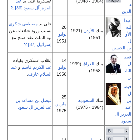
(1904 - 1948)
عسكرية على يد
عبد
د
العزيز آل سعود
[36]
الدين
عبدا
على يد
مصطفى شكري
لله
20
ملك
الأردن
(1921
بسبب ورود شائعات عن
الأو
يوليو
- 1951)
نية الملك عقد صلح مع
ل
1951
إسرائيل
[37]
بن الحسين
فيص
14
إنقلاب عسكري بقيادة
ل
ملك
العراق
(1939
يوليو
عبد الكريم قاسم
و
عبد
الثان
- 1958)
1958
السلام عارف
.
ي
فيص
ل
25
بن
ملك
السعودية
فيصل بن مساعد بن
مارس
عبد
(1964 - 1975)
عبدالعزيز آل سعود
1975
العزيز آل
سعود
رئيس
اليمن
11