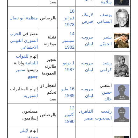
سلامة
بعيد
18
يوسف
لارنكا
،
فبراير
بالرصاص
منظمة أبو نضال
السباعي
قبرص
1978
14
عضو في
الحزب
بشير
بيروت
،
قنبلة
سبتمبر
السوري القومي
الجميّل
لبنان
موقوتة
1982
الاجتماعي
إتهام
للقوات
تفجير
رشيد
بيروت
،
1 يونيو
اللبنانية
وإدانة
طائرته
كرامي
لبنان
1987
رئيسها
سمير
العمودية
جعجع
المفتي
انفجار ذو
بيروت
،
16 مايو
إتهام للمخابرات
حسن
تحكم
لبنان
1989
السورية
خالد
بعيد
12
رفعت
القاهرة
،
مسلحون
أكتوبر
بالرصاص
المحجوب
مصر
إسلاميون
1990
إتهام
لإيلي
حبيقة