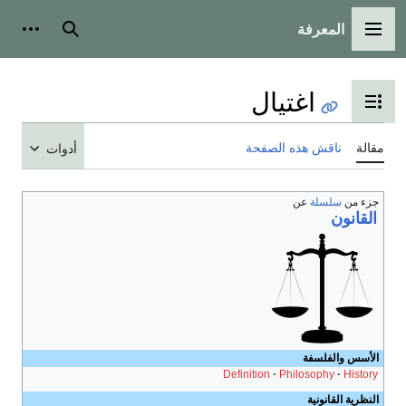
المعرفة
القائمة الرئيسية
بحث
أدوات
اغتيال
تبديل عرض جدول المحتويات
مقالة
ناقش هذه الصفحة
أدوات
جزء من
سلسلة
عن
القانون
الأسس والفلسفة
Definition
Philosophy
History
النظرية القانونية