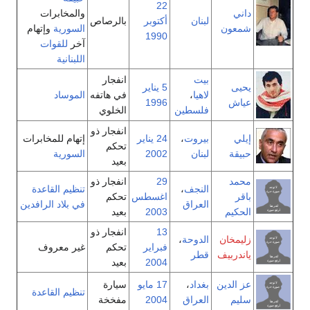
22
داني
والمخابرات
لبنان
أكتوبر
بالرصاص
شمعون
السورية
وإتهام
1990
آخر
للقوات
اللبنانية
بيت
انفجار
يحيى
5 يناير
لاهيا
،
في هاتفه
الموساد
عياش
1996
فلسطين
الخلوي
انفجار ذو
إيلي
بيروت
،
24 يناير
إتهام للمخابرات
تحكم
حبيقة
لبنان
2002
السورية
بعيد
محمد
29
انفجار ذو
النجف
،
تنظيم القاعدة
باقر
اغسطس
تحكم
العراق
في بلاد الرافدين
الحكيم
2003
بعيد
13
انفجار ذو
زليمخان
الدوحة
،
فبراير
تحكم
غير معروف
ياندربيف
قطر
2004
بعيد
عز الدين
بغداد
،
17 مايو
سيارة
تنظيم القاعدة
سليم
العراق
2004
مفخخة