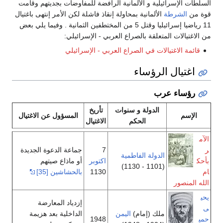
السلطات الإسرائيلية و الألمانية الرافضة للمفاوضات بجديتهم وقامت
قوة من
الشرطة
الألمانية بمحاولة إنقاذ فاشلة لكن الأمر إنتهى باغتيال
11 رياضيا إسرائيليا وقتل 5 من المختطفين الثمانية . وفيما يلي بعض
من الاغتيالات المتعلقة بالصراع العربي - الإسرائيلي:
قائمة الاغتيالات في الصراع العربي - الإسرائيلي
اغتيال الرؤساء
رؤساء عرب
الدولة و سنوات
تأريخ
الإسم
المسؤول عن الاغتيال
الحكم
الاغتيال
الآم
ر
7
جماعة الدعوة الجديدة
الدولة الفاطمية
بأحك
اكتوبر
أو ماذاع صيتهم
(1101 - 1130)
ام
1130
بالحشاشين
[35]
الله المنصور
يحي
إزدياد المعارضة
ى
ملك (إمام)
اليمن
الداخلية بعد هزيمة
حمي
1948