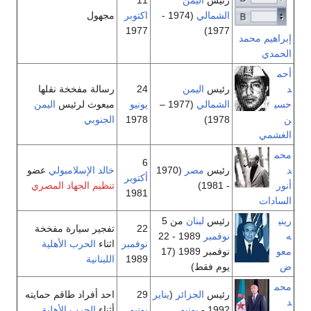
الشمالي
(1974 -
اكتوبر
مجهول
1977
1977)
إبراهيم محمد
الحمدي
أحم
د
رئيس
اليمن
24
رسالة مفخخة نقلها
حسي
الشمالي
(1977 –
يونيو
مبعوث لرئيس
اليمن
ن
1978)
1978
الجنوبي
الغشمي
محم
6
د
رئيس
مصر
(1970
خالد الإسلامبولي
عضو
أكتوبر
أنور
- 1981)
تنظيم الجهاد المصري
1981
السادات
ريني
رئيس
لبنان
من 5
22
تفجير سيارة مفخخة
ه
نوفمبر
1989 - 22
نوفمبر
اثناء
الحرب الأهلية
معو
نوفمبر 1989 (17
1989
اللبنانية
ض
يوم فقط)
محم
رئيس
الجزائر
(
يناير
29
احد أفراد طاقم حمايته
د
1992 -
يونيو
يونيو
أثناء
الحرب الأهلية