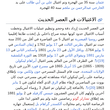
عثمان
سنة 35 من الهجرة وتم اغتيال
علي بن أبي طالب
على يد
الخارجي
عبدالرحمن بن ملجم
سنة 40 للهجرة.
الاغتيالات في العصر الحديث
في العصر الحديث إزداد دقة وحجم وتنظيم عمليات الاغتيال وتخطت
أسباب الاغتيال حدود كونها نتيجة صراع داخلي بل إتخذت طابعا إقليميا
ففي
روسيا القيصرية
تم اغتيال 5 من القياصرة في أقل من 200 سنة
حيث تم اغتيال
بطرس الثالث
في
17 يوليو
1762 و
إيڤان السادس
في
5 يوليو
1764،
وپاڤل الأول
في
23 مارس
1801
وأسكندر الثاني
في
13
مارس
1881
ونيقولاي الثاني
في
17 يوليو
1918 بعد
الثورة البلشڤية
[19]
. في الطرف الآخر من العالم يعتبر اغتيال
أبراهام لينكولن
(1809 - 1865) في
15 أبريل
1865 في
مسرح فورد
الأبرز في تاريخ
الولايات المتحدة
، حيث قام الممثل المسرحي
جون ولكس بوث
بإطلاق
رصاصة على رأس لينكولن اثناء مشاهدته لعرض مسرحي حيث كان
بووث من المناصرين لإبقاء نظام
الرق
الذي ألغاه لنكون في 1
يناير
1863
[20]
. بالأضافة إلى لينكولن تم اغتيال 3 رؤساء أمريكيين
آخرين وأولهم كان الرئيس العشرون
جيمس گارفيلد
في 2
يوليو
1881
بعد إطلاق
تشارلز گوتو
رصاصتين عليه ولم يتم العثور ابدا على
الرصاصة الثانية رغم محاولات
ألكسندر گراهام بل
إستعمال جهازه
المتواضع لكشف
المعادن
لمعرفة مكان إستقرار
الطلقة
في جسم