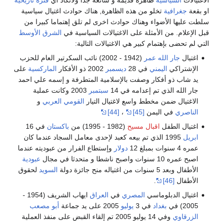
او بقعة
جغرافية
تخلو من هذه الظاهرة, هناك حوادث اغتيال سياسية
سلطت عليها الأضواء وهناك حوادث اخرى لم تلق إهتماما كبيرا من
قبل الإعلام. من الأمثلة على الاغتيالات السياسية في
الشرق الأوسط
التي لم تحضى بإهتمام كبير هي الاغتيالات التالية:
اغتيال
جار الله عمر
(1942 - 2002) نائب السكرتير العام للحزب
الإشتراكي
اليمني
في 28
ديسمبر
2002 ذو الأفكار
الماركسية
على
يد شاب ذو أفكار وصفت بالإسلامية المتطرفة و إسمه علي احمد
جار الله الذي تم إعدامه في 14
سبتمبر
2003 وكانت عملية
الاغتيال ضمن مخطط واسع لاغتيال التيار
القومي العربي
و
الناصري
في اليمن
[45]
،
[44]
اغتيال الطفل
اقبال مسيح
(1982 - 1995) من
باكستان
في 16
ابريل
1995 الذي تم بيعه كعبد لإحدى معامل السجاد عندما كان
عمره 4 سنوات بمبلغ 12
دولار
وإستطاع الفرار من عبوديته عندما
اصبح عمره 10 سنوات واصبح ناشطا و متحدثا في مجال
عبودية
الأطفال وبعد 5 سنوات من اغتياله منح جائزة دولة
السويد
لحقوق
الأطفال
[46]
.
اغتيال الدبلوماسي
المصري
في
العراق
ايهاب الشريف (1954 -
2005) في
بغداد
في 3
يوليو
2005 على يد جماعة
أبو مصعب
الزرقاوي
وفي 14 يوليو 2005 تم إلقاء القبض على منفذ العملية