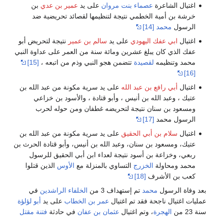
اغتيال الشاعرة
عصماء بنت مروان
على يد
عمير بن عدي
بن
خرشة بن أمية الخطمي نتيجة لتنظيمها لقصائد تحريضية ضد
الرسول
محمد
[14]
اغتيال
ابي عفك اليهودي
على يد
سالم بن عمير
نتيجة لتحريض أبو
عفك الذي كان يبلغ عشرين ومائة سنة من العمر على عداوة النبي
محمد وتنظيمه
لقصيدة
تتضمن هجو النبي وذم من اتبعه
،
[15]
[16]
اغتيال
أبي رافع بن عبد الله
على يد سرية مكونة من عبد الله بن
عتيك ، وعبد الله بن أنيس ، وأبو قتادة ، والأسود بن خزاعي
ومسعود بن سنان نتيجة لتحريضه غطفان ومن حوله لحرب
الرسول محمد
[17]
اغتيال
سلام بن أبي الحقيق
على يد سرية مكونة من عبد الله بن
عتيك، ومسعود بن سنان، وعبد الله بن أنيس، وأبو قتادة الحرث بن
ربعي، وخزاعة بن أسود نتيجة لعداء ابن أبي الحقيق للرسول
محمد ومحاولة
الخزرج
التساوي بالمنزلة مع
الأوس
الذين قتلوا
كعب بن الأشرف
[18]
بعد وفاة الرسول
محمد
تم إستهداف 3 من
الخلفاء الراشدين
في
عمليات اغتيال ناجحة فقد تم اغتيال
عمر بن الخطاب
على يد
أبو لؤلؤة
سنة 23 من
الهجرة
، وتم اغتيال
عثمان بن عفان
في حادثة
فتنة مقتل