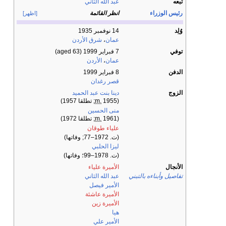
تبعه
عبد الله الثاني
رئيس الوزراء
انظر القائمة
[اظهر]
وُلِد
14 نوفمبر 1935
عمان
،
شرق الأردن
توفي
7 فبراير 1999
(aged 63)
عمان
،
الأردن
الدفن
8 فبراير 1999
قصر رغدان
الزوج
دينا بنت عبد الحميد
(
1955; تطلقا 1957)
m.
منى الحسين
(
1961; تطلقا 1972)
m.
علياء طوقان
(ت. 1972–77; وفاتها)
ليزا الحلبي
(ت. 1978–99؛ وفاتها)
الأنجال
الأميرة علياء
تفاصيل وأبناءه بالتبني
عبد الله الثاني
الأمير فيصل
الأميرة عاشئة
الأميرة زين
هيا
الأمير علي