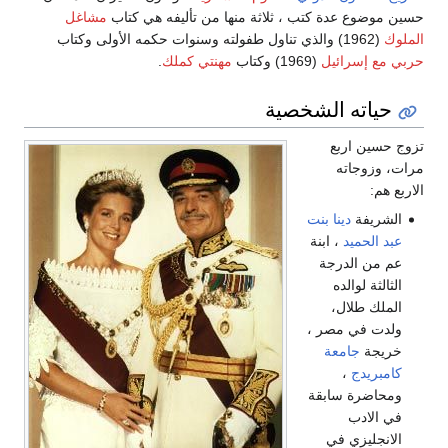
حسين موضوع عدة كتب ، ثلاثة منها من تأليفه هي كتاب
مشاغل
الملوك
(1962) والذي تناول طفولته وسنوات حكمه الأولى وكتاب
حربي مع إسرائيل
(1969) وكتاب
مهنتي كملك
.
حياته الشخصية
تزوج حسين اربع
مرات، وزوجاته
الاربع هم:
الشريفة
دينا بنت
عبد الحميد
، ابنة
عم من الدرجة
الثالثة لوالده
الملك طلال،
ولدت في مصر ،
خريجة
جامعة
كامبريدج
،
ومحاضرة سابقة
في الادب
الانجليزي في