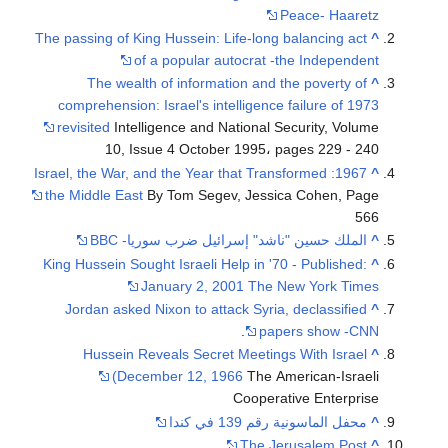
Peace- Haaretz
The passing of King Hussein: Life-long balancing act
^
of a popular autocrat -the Independent
The wealth of information and the poverty of
^
comprehension: Israel's intelligence failure of 1973
revisited
Intelligence and National Security, Volume
10, Issue 4 October 1995، pages 229 - 240
1967: Israel, the War, and the Year that Transformed
^
the Middle East
By Tom Segev, Jessica Cohen, Page
566
^
الملك حسين "ناشد" إسرائيل ضرب سوريا- BBC
King Hussein Sought Israeli Help in '70 - Published:
^
January 2, 2001 The New York Times
Jordan asked Nixon to attack Syria, declassified
^
.
papers show -CNN
Hussein Reveals Secret Meetings With Israel
^
(December 12, 1966
The American-Israeli
Cooperative Enterprise
^
محفل الماسونية رقم 139 في كندا
The Jerusalem Post
^