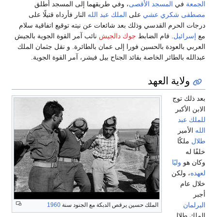
الجمعة
في
المسجد الأقصى
، وفي طريقهما إلى المسجد أطلق
مصطفى شكري عشي
على
الملك عبد الله
النار فأرداه قتيلًا على
درجات الحرم القدسي وذلك بعد شائعات عن نيته توقيع اتفاقية سلام
مع
إسرائيل
. قام الضابط
جوك دالجيش
نائب آمر القوة الجوية بالجيش
العربي بالعودة بالحسين فورا إلى عمان بالطائرة. و نقل جثمان الملك
عبدالله بالطائر الخاصة بقائد الجناح بيل فيشر، آمر القوة الجوية.
ولاية العهد
بعد ذلك توج
الابن الأكبر
للملك عبد
الله
الأمير
طلال
ملكًا
خلفًا له
وكان هو
وليًا
لعهده
، ولكن
خلال عام
أجبر
البرلمان
الملك حسين يرقص الدبكة مع الجنود سنة
1960
الملك طلال