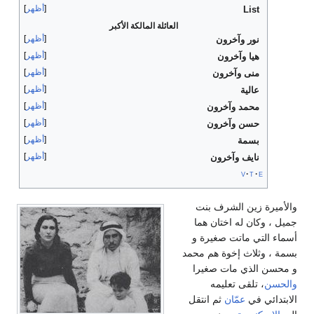
أظهر
List
العائلة المالكة الأكبر
أظهر
نور وآخرون
أظهر
هيا وآخرون
أظهر
منى وآخرون
أظهر
عالية
أظهر
محمد وآخرون
أظهر
حسن وآخرون
أظهر
بسمة
أظهر
نايف وآخرون
v
t
e
والأميرة زين الشرف بنت
جميل ، وكان له اختان هما
أسماء التي ماتت صغيرة و
بسمة ، وثلاث إخوة هم محمد
و محسن الذي مات صغيرا
والحسن
، تلقى تعليمه
الابتدائي في
عمّان
ثم انتقل