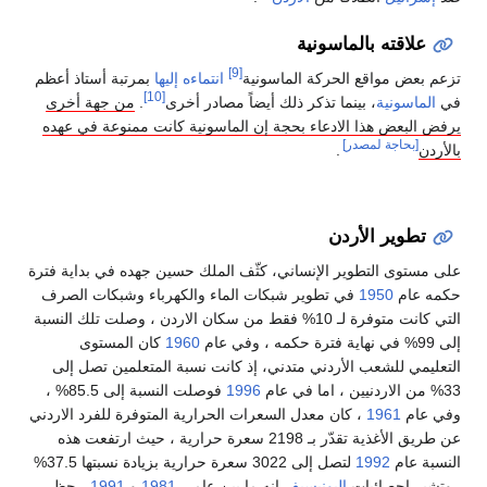
علاقته بالماسونية
[9]
تزعم بعض مواقع الحركة الماسونية
انتماءه إليها
بمرتبة أستاذ أعظم
[10]
في
الماسونية
، بينما تذكر ذلك أيضاً مصادر أخرى
.
من جهة أخرى
يرفض البعض هذا الادعاء بحجة إن الماسونية كانت ممنوعة في عهده
[بحاجة لمصدر]
بالأردن
.
تطوير الأردن
على مستوى التطوير الإنساني، كثّف الملك حسين جهده في بداية فترة
حكمه عام
1950
في تطوير شبكات الماء والكهرباء وشبكات الصرف
التي كانت متوفرة لـ 10% فقط من سكان الاردن ، وصلت تلك النسبة
إلى 99% في نهاية فترة حكمه ، وفي عام
1960
كان المستوى
التعليمي للشعب الأردني متدني، إذ كانت نسبة المتعلمين تصل إلى
33% من الاردنيين ، اما في عام
1996
فوصلت النسبة إلى 85.5% ،
وفي عام
1961
، كان معدل السعرات الحرارية المتوفرة للفرد الاردني
عن طريق الأغذية تقدّر بـ 2198 سعرة حرارية ، حيث ارتفعت هذه
النسبة عام
1992
لتصل إلى 3022 سعرة حرارية بزيادة نسبتها 37.5%
. وتشير احصائيات
اليونيسيف
انه ما بين عامي
1981
و
1991
، حظي