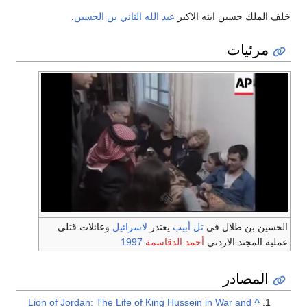
خلف الملك حسين ابنه الاكبر
عبد الله الثاني بن الحسين
.
مرئيات
الحسين بن طلال في
تل أبيب
يعتذر
لاسرائيل
وعائلات قتلى
عملية المجند الاردني
أحمد الدقاسمة
1997
المصادر
Lion of Jordan: The Life of King Hussein in War and
^