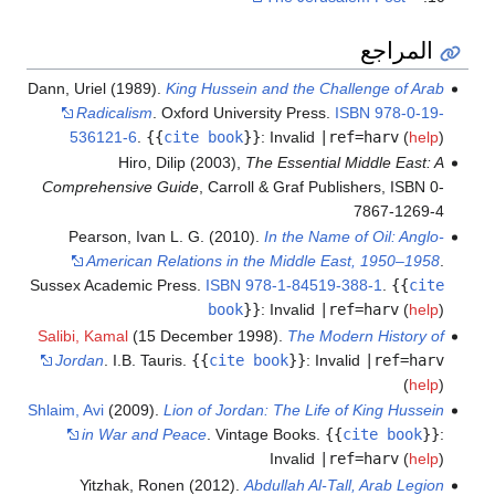
المراجع
Dann, Uriel (1989).
King Hussein and the Challenge of Arab
Radicalism
. Oxford University Press.
ISBN
978-0-19-
536121-6
.
{{
cite book
}}
:
Invalid
|ref=harv
(
help
)
Hiro, Dilip (2003),
The Essential Middle East: A
Comprehensive Guide
, Carroll & Graf Publishers, ISBN 0-
7867-1269-4
Pearson, Ivan L. G. (2010).
In the Name of Oil: Anglo-
American Relations in the Middle East, 1950–1958
.
Sussex Academic Press.
ISBN
978-1-84519-388-1
.
{{
cite
book
}}
:
Invalid
|ref=harv
(
help
)
Salibi, Kamal
(15 December 1998).
The Modern History of
Jordan
. I.B. Tauris.
{{
cite book
}}
:
Invalid
|ref=harv
(
help
)
Shlaim, Avi
(2009).
Lion of Jordan: The Life of King Hussein
in War and Peace
. Vintage Books.
{{
cite book
}}
:
Invalid
|ref=harv
(
help
)
Yitzhak, Ronen (2012).
Abdullah Al-Tall, Arab Legion