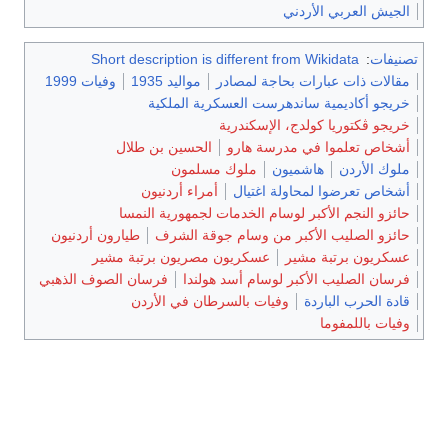
الجيش العربي الأردني
تصنيفات
:
Short description is different from Wikidata
مقالات ذات عبارات بحاجة لمصادر
مواليد 1935
وفيات 1999
خريجو أكاديمية ساندهرست العسكرية الملكية
خريجو ڤكتوريا كولدج، الإسكندرية
أشخاص تعلموا في مدرسة هارو
الحسين بن طلال
ملوك الأردن
هاشميون
ملوك مسلمون
أشخاص تعرضوا لمحاولة اغتيال
أمراء أردنيون
حائزو النجم الأكبر لوسام الخدمات لجمهورية النمسا
حائزو الصليب الأكبر من وسام جوقة الشرف
طيارون أردنيون
عسكريون برتبة مشير
عسكريون مصريون برتبة مشير
فرسان الصليب الأكبر لوسام أسد هولندا
فرسان الصوف الذهبي
قادة الحرب الباردة
وفيات بالسرطان في الأردن
وفيات باللمفوما