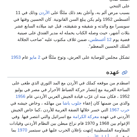
على التنحي
بسبب مرض ألم به، وأعلن بعد ذلك ملكًا على
الأردن
وذلك في 11
أغسطس 1952 ولم يكن يبلغ السن القانونية. كان الحسين وقتها في
سويسرا مع والدته و شقيقه و شقيقته، قبل عيد ميلاده السابع عشر
بثلاث أشهر، حيث وصله الكتاب يحمله له مدير الفندق على صينية
فضية يوم
12 أغسطس
، ضمن غلاف مكتوب عليه "صاحب الجلالة
الملك الحسين المعظم".
تشكل مجلس للوصاية على العرش، وتوج ملكًا في
2 مايو
عام
1953
عهده
اصطدم من موقعه كملك في الأردن مع المد الثوري الذي طغى على
الساحة العربية مع إنتصار حركة الضباط الأحرار في مصر في يوليو
1952 ، فكان منه ان عرّب قيادة الجيش العربي الأردني عام
1956
والذي من ضمنها كان إعفاء
جلوب باشا
من مهامّه ، وخاض جيشه في
حرب 1967
التي خسر خلالها الضفة الغربية للأردن ،كما خاض الجيش
الأردني في عهده
معركة الكرامة
مع اسرائيل والتي انتصر فيها. وفي
الإعوام بين 1968 و 1970 قام نزاع مبطن بين النظام الأردني وقيادات
المقاومة الفلسطينية إنتهت بإعلان الحرب عليها في سبتمبر
1970
بما
عرف بإسم
أيلول الأسود
.