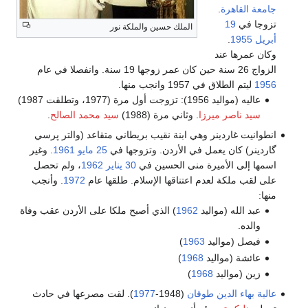
جامعة القاهرة
.
تزوجا في
19
الملك حسين والملكة نور
أبريل
1955
.
وكان عمرها عند
الزواج 26 سنة حين كان عمر زوجها 19 سنة. وانفصلا في عام
1956
ليتم الطلاق في 1957 وانجب منها.
عاليه (مواليد 1956): تزوجت أول مرة (1977، وتطلقت 1987)
سيد ناصر ميرزا
. وثاني مرة (1988)
سيد محمد الصالح
.
انطوانيت غاردينر وهي ابنة نقيب بريطاني متقاعد (والتر پرسي
گاردينر) كان يعمل في الأردن. وتزوجها في
25 مايو
1961
. وغير
اسمها إلى الأميرة منى الحسين في
30 يناير
1962
، ولم تحصل
على لقب ملكة لعدم اعتناقها الإسلام. طلقها عام
1972
. وأنجب
منها:
عبد الله (مواليد
1962
) الذي أصبح ملكا على الأردن عقب وفاة
والده.
فيصل (مواليد
1963
)
عائشة (مواليد
1968
)
زين (مواليد
1968
)
عالية بهاء الدين طوقان
(1948-
1977
). لقت مصرعها في حادث