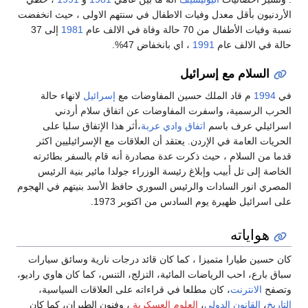
الأردنيون بأقل معدل وفيات الاطفال في سنتهم الاولى ، حيث انخفضت
نسبة وفيات الأطفال من 70 حالة وفاة في الالف عام
1981
إلى 37
حالة في الالف عام
1991
، اي بانخفاض 47%.
السلام مع إسرائيل
في
1994
م قاد الملك حسين المفاوضات مع
إسرائيل
لانهاء حالة
الحرب الرسمية، واسفرت المفاوضات عن اتفاق سلام أردني
اسرائيلي عرف باسم
اتفاق وادي عربة
،أثر هذا الإتفاق سلبا على
الحريات العامة في الإردن. يعتقد أن العلاقات مع الإسرائيليين اكثر
قدما من السلام ، حيث ذكرت عدة مصادرة أنه قام بالسفر بطائرته
الخاصة إلى تل أبيب وإبلاغ رئيسة الوزراء جولدا مائير بنية الرئيس
المصري انور السادات والرئيس السوري حافظ الأسد بنيتهم في الهجوم
على اسرائيل ظهيرة يوم السادس من اكتوبر 1973.
هواياته
كان حسين طيارا متميزا ، كما كان قائد درجات نارية وسائق سيارات
سباق بارع، احب الرياضات المائية، التزلج، التنس، كما كان هاوي راديو،
وتصفح
الانترنت
، كان مطلعا في قراءاته على العلاقات السياسية،
التاريخ
،
القانون الدولي
،
العلوم العسكرية
، وفنون الطيران، كما كان