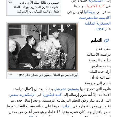
إلى
الاسكندرية
حيث درس
حسين بن طلال ملك الأردن في
في
كلية فكتوريا
، وبعدها
ثلاثنيات القرن العشرين ووالده الملك
سافر إلى
بريطانيا
ليدرس في
طلال ووالدته الملكة زين الشرف.
أكاديمية ساندهيرست
العسكرية الملكية
عام
1950
.
التعليم
تنقل خلال
دراسته الابتدائية
بدأ من الروضة
بست مدارس.
أراد جده الملك
أبو الحسن مع الملك حسين في عمان عام 1956
عبد الله له أن
ينضم إلى مدرسة
هارو، التي تخرج منها
ونستون تشرشل
و ذلك بعد أن إكمال دراسته
الابتدائية. إلا أنه تقرر إرساله إلى
كلية فيكتوريا
في
الإسكندرية
بمصر
،
التي كانت تدار وفق النظم البريطانية الرسمية. و بعد إغتيال جده، تم
نقله إلى مدرسة هارو في
إنجلترا
، خوفا على حياته بسبب الشك بتورط
مصر باغتيال جده.كان عمره وقتها 16 عاما، و هو عمر أعلى من معدل