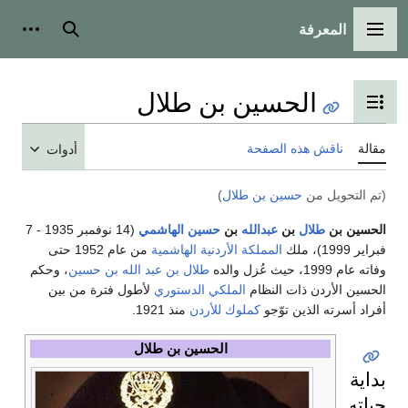
المعرفة
القائمة الرئيسية
بحث
أدوات
الحسين بن طلال
تبديل عرض جدول المحتويات
مقالة
ناقش هذه الصفحة
أدوات
(تم التحويل من
حسين بن طلال
)
الحسين بن
طلال
بن
عبدالله
بن
حسين
الهاشمي
(14 نوفمبر 1935 - 7
فبراير 1999)، ملك
المملكة الأردنية الهاشمية
من عام 1952 حتى
وفاته عام 1999، حيث عُزل والده
طلال بن عبد الله بن حسين
، وحكم
الحسين الأردن ذات النظام
الملكي الدستوري
لأطول فترة من بين
أفراد أسرته الذين توّجو
كملوك للأردن
منذ 1921.
الحسين بن طلال
بداية
حياته