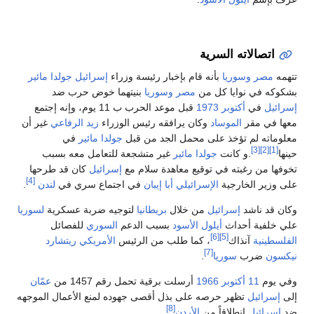
اتصالاته السرية
تتهمه
مصر
وسوريا
بأنه قام بإخبار رئيسة وزراء
إسرائيل
جولدا مائير
بشكوكه في نوايا كل من
مصر
وسوريا
بنيتهما خوض حرب ضد
إسرائيل
في
أكتوبر 1973
قبل موعد الحرب ب 11 يوم، وإنه إجتمع
معها في مقر
الموساد
وكان يرافقه رئيس الوزراء
زيد الرفاعي
غير أن
معلوماته لم تؤخذ على محمل الجد من قبل
جولدا مائير
في
[3]
[2]
[1]
حينها
.و كانت
جولدا مائير
غير متشجعة للتعامل معه بسبب
تخوفها من رغبته في توقيع معاهدة سلام مع
إسرائيل
كان قد طرحها
[4]
على وزير الخارجية
الإسرائيلي
أبا إيبان
في اجتماع سري في
لندن
.
وكان قد ناشد
إسرائيل
من خلال
بريطانيا
لتوجيه ضربة عسكرية
لسوريا
علي خلفية أحداث
أيلول الأسود
بسبب الدعم
السوري
للفصائل
[6]
[5]
الفلسطينية
آنذاك
، كما طلب من الرئيس
الأمريكي
ريتشارد
[7]
نيكسون
ضرب
سوريا
.
وفي يوم
11 أكتوبر
1966
أرسلت برقية تحمل رقم 1457 من
عمّان
إلى
إسرائيل
تظهر حرصه على بذل أقصى جهوده لمنع الأعمال الموجهه
[8]
ضد
إسرائيل
انطلاقاً من
الأردن
.