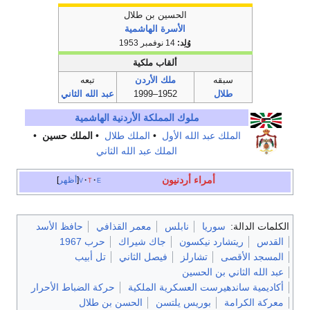
الحسين بن طلال
الأسرة الهاشمية
وُلِد:
14 نوفمبر 1953
ألقاب ملكية
سبقه
ملك الأردن
تبعه
طلال
1952–1999
عبد الله الثاني
ملوك المملكة الأردنية الهاشمية
الملك عبد الله الأول
•
الملك طلال
•
الملك حسين
•
الملك عبد الله الثاني
أمراء أردنيون
e
t
v
أظهر
الكلمات الدالة:
سوريا
نابلس
معمر القذافي
حافظ الأسد
القدس
ريتشارد نيكسون
جاك شيراك
حرب 1967
المسجد الأقصى
تشارلز
فيصل الثاني
تل أبيب
عبد الله الثاني بن الحسين
أكاديمية ساندهيرست العسكرية الملكية
حركة الضباط الأحرار
معركة الكرامة
بوريس يلتسن
الحسن بن طلال