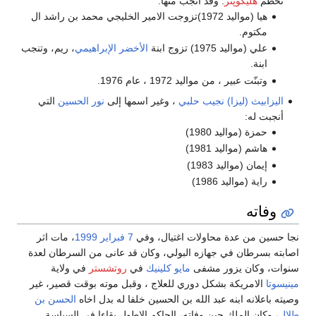
تحطم
هليكوپتر
. وقد أنجب منها:
هيا (مواليد 1972)تزوجت الامير الخليجي محمد بن راشد ال
مكتوم.
علي (مواليد 1975) تزوج ابنة
الأخضر الإبراهيمي
، ريم، وتنجب
ابنة.
وتبنّت عبير ، من مواليد 1972 ، عام 1976.
اليزابيث (ليزا) نجيب حلبي
، وغير اسمها إلى
نور الحسين
التي
أنجبت له:
حمزة (مواليد 1980)
هاشم (مواليد 1981)
إيمان (مواليد 1983)
راية (مواليد 1986)
وفاته
نجا حسين من عدة محاولات اغتيال، وفي
7 فبراير
1999
، مات اثر
اصابته بسرطان في جهازه البولي، وكان قد عانى من السرطان لعدة
سنوات، وكان يزور مشفى
مايو كلينيك
في
روتشستر
في ولاية
مينيسوتا
الامريكة بشكل دوري للعلاج ، وقبل موته بوقت قصير، غير
وصيته باعلانه ابنه عبد الله بن الحسين خلفا له بدل اخاه
الحسن بن
طلال
، وكان الملك حين وفاته، الحاكم الاطول بقاءا في السياسة