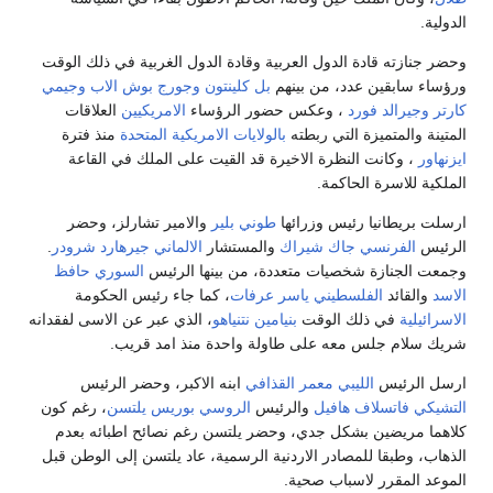
الدولية.
وحضر جنازته قادة الدول العربية وقادة الدول الغربية في ذلك الوقت
ورؤساء سابقين عدد، من بينهم
بل كلينتون
وجورج بوش الاب
وجيمي
كارتر
وجيرالد فورد
، وعكس حضور الرؤساء
الامريكيين
العلاقات
المتينة والمتميزة التي ربطته
بالولايات الامريكية المتحدة
منذ فترة
ايزنهاور
، وكانت النظرة الاخيرة قد القيت على الملك في القاعة
الملكية للاسرة الحاكمة.
ارسلت بريطانيا رئيس وزرائها
طوني بلير
والامير تشارلز، وحضر
الرئيس
الفرنسي
جاك شيراك
والمستشار
الالماني
جيرهارد شرودر
.
وجمعت الجنازة شخصيات متعددة، من بينها الرئيس
السوري
حافظ
الاسد
والقائد
الفلسطيني
ياسر عرفات
، كما جاء رئيس الحكومة
الاسرائيلية
في ذلك الوقت
بنيامين نتنياهو
، الذي عبر عن الاسى لفقدانه
شريك سلام جلس معه على طاولة واحدة منذ امد قريب.
ارسل الرئيس
الليبي
معمر القذافي
ابنه الاكبر، وحضر الرئيس
التشيكي
فاتسلاف هافيل
والرئيس
الروسي
بوريس يلتسن
، رغم كون
كلاهما مريضين بشكل جدي، وحضر يلتسن رغم نصائح اطبائه بعدم
الذهاب، وطبقا للمصادر الاردنية الرسمية، عاد يلتسن إلى الوطن قبل
الموعد المقرر لاسباب صحية.