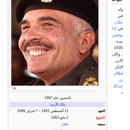
ولد
في
عمّان
في
14
نوفمبر
سنة
1935
، وكان
الابن
البكر
لطلال
بن
عبدالل
ه
الحسين عام 1997
ملك الأردن
العهد
11 أغسطس 1952 – 7 فبراير 1999
التتويج
2 مايو 1953
سبقه
طلال