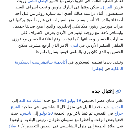
أعمار الطلبة هنالك. في هاروا درس مع الأمير
فيصل الثاني
وريث
عرش
العراق
. سكن وقتها في البارك هاوس و تحت اشراف السيد
ستيفنسون. أثناء دراسته هنالك أهدي اليه سيارة روفر من قبل أحد
أصدقاء والده، الا أنه و بسبب منع السيارات في هارو، أصبح يركنها في
مرآب موريس رينور، ميكانيكي إنجليزي، والذي أصبح صديقا حميما،
وليسافر لاحقا مع زوجته ليقيم في الأردن بغرض الاشراف غلى
سيارات الحسين و صيانتها. كما توثقت وقتها علاقة الحسين مع فوزي
الملقي السفير الأردني في
لندن
، الامر الذي أزعج مشرف سكن
الحسين و الذي كان يرى بالملقي قوميا يساريا طموحا.
وتلقى بعدها تعليمه العسكري في
أكاديمية ساندهيرست العسكرية
الملكية
في
إنجلترا
.
إغتيال جده
غادر عمان عصر الخميس
19 يوليو
1951
مع جده
الملك عبد الله
إلى
القدس
، حيث قضيا الليل في منزل لآل النشاشيبي، في ضاحية
الشيخ
جراح
في القدس، ثم ذهبا باكر يوم الجمعة
20 يوليو
إلى
نابلس
، حيث
قضيا بعض الوقت و أفطرا مع سليمان طوقان، رئيس البلدية. و ليعودا
قبل صلاة الجمعة إلى منزل النشاشيبي في القدس للتحضير لأداء
صلاة