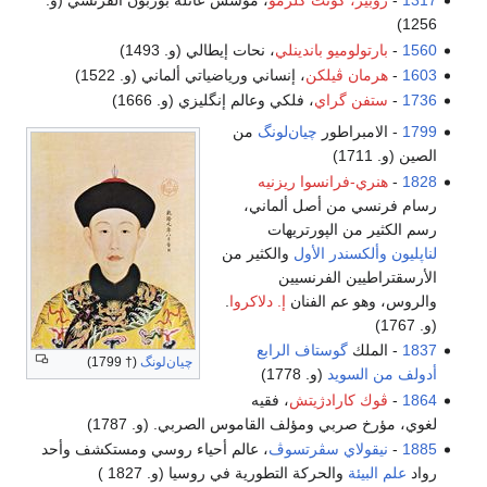
1317
-
روبير، كونت كلرمو
، مؤسس عائلة بوربون الفرنسي (و.
1256)
1560
-
بارتولوميو باندينلي
، نحات إيطالي (و. 1493)
1603
-
هرمان ڤيلكن
، إنساني ورياضياتي ألماني (و. 1522)
1736
-
ستفن گراي
، فلكي وعالم إنگليزي (و. 1666)
1799
- الامبراطور
چيان‌لونگ
من
الصين (و. 1711)
1828
-
هنري-فرانسوا ريزنيه
رسام فرنسي من أصل ألماني،
رسم الكثير من الپورتريهات
لناپليون
وألكسندر الأول
والكثير من
الأرسقتراطيين الفرنسيين
والروس، وهو عم الفنان
إ. دلاكروا
.
(و. 1767)
1837
- الملك
گوستاف الرابع
چيان‌لونگ
(† 1799)
أدولف من السويد
(و. 1778)
1864
-
ڤوك كارادژيتش
، فقيه
لغوي، مؤرخ صربي ومؤلف القاموس الصربي. (و. 1787)
1885
-
نيقولاي سڤرتسوڤ
، عالم أحياء روسي ومستكشف وأحد
رواد
علم البيئة
والحركة التطورية في روسيا (و. 1827 )