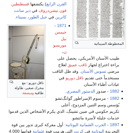
القرن الرابع
) يكتشفها
قسطنطين
فون تيشن‌دروف
في
دير سانت
كاترين
في
جبل الطور
،
بسيناء
.
-
1871
جيمس
بيل
المخطوطة السينائية
موريسو
ن
،
طبيب الأسنان الأمريكي، يحصل على
براءة اختراع لجهاز
ثاقب عميق
لعلاج
مرضى
تسوس الأسنان
. وقد ظل الثاقب
مستخدماً حتى تقديم
ناقل دوريو
في
ناقل دوريو - مع
عيادات أطباء الأسنان.
محرك صغير، طاولة
1882
- صدور
الدستور المصري
.
طافية
ومبصقة
.
1882
- مرسوم الإمبراطور گوانگ‌تشو
يُؤسس وسم التنين المزدوج، أعلى
تكريم حكومي في صين تشينگ، الذي يكرم الأشخاص الذين قدموا
خدمات جليلة لأسرة مانتشو.
1897
-
الحرب العثمانية اليونانية
: أول معركة كبرى تدور بين قوة
التجريدة
اليونانية
في
كريت
التي هزمت قوة
عثمانية
قوامها 4.000