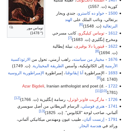
كورية (ت. 1557)
1500
-
خواو ده كاسترو
، جندي وبحار
برتغالي، ونائب الملك على
الهند
[6]
البرتغالية
(ت. 1548)
توماس مور
1612
-
توماس كيليگرو
، كاتب مسرحي
(* 1478)
[7]
ومخرج إنگليزي (ت. 1683)
1622
-
ڤيتوريا دلا بوڤيرى
، نبيلة إيطالية
[8]
(ت. 1694)
1676
-
مخيتار من سباسته
، راهب أرمني، تحول من
الارثوذكسية
الأرمنية
إلى الكاثوليكية، وأسس
الطريقة المخيتارية
. (ت. 1749)
1693
- الإمبراطورة
آنا إيڤانوڤنا
، إمبراطورة
الإمبراطورية الروسية
[9]
(d. 1740)
Azar Bigdeli
, Iranian anthologist and poet (d.
-
1722
[11]
[10]
1781)
[12]
1726
-
مارگريت فاونز-لوترل
، رسامة إنگليزية (ت. 1766)
1741
-
هنري فوسلي
، الرسام البريطاني من أصل سويسري
[13]
ألماني، صاحب لوحة "الكابوس". (ت. 1825)
1791
-
إرنست ألبان
، طبيب عيون ومهندس ميكانيكي ألماني،
ورائد في
هندسة البخار
.