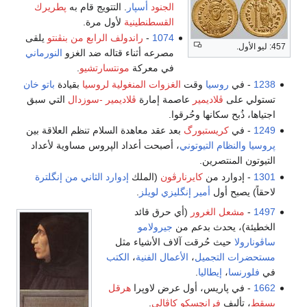
الجنود
أسپار
. التتويج قام به
پطريرك
القسطنطينية
لأول مرة.
1074
-
راندولف الرابع من بنڤنتو
يلقى
457: ليو الأول.
مصرعه أثناء قتاله ضد الغزو
النورماني
في معركة
مونتسارتشيو
.
1238
- في
روسيا
وقت
الغزوات المنغولية لروسيا
بقيادة
باتو خان
تستولي على
ڤلاديمير
عاصمة إمارة
ڤلاديمير -سوزدال
التي سبق
اجتياها، ذُبح سكانها وحُرقوا.
1249
- في
كريستبورگ
بعد عقد معاهدة السلام تنظم العلاقة بين
پروسيا
والنظام التيوتوني
، أصبحت أعداد الپروس مساوية لأعداد
التيوتون المنتصرين.
1301
- إدوارد من
كايرنارڤون
(الملك
إدوارد الثاني من إنگلترة
لاحقاً) يصبح أول
أمير
إنگليزي
لويلز
.
1497
-
مشعل الغرور
(أي حرق قائد
الخطيئة)، يحدث بدعم من
جيرولامو
ساڤونارولا
حيث حُرقت آلاف الأشياء مثل
مستحضرات التجميل
،
الأعمال الفنية
،
الكتب
في
فلورنسا
،
إيطاليا
.
1662
- في پاريس، أول عرض لاوپرا
هرقل
يسقط
، تأليف
فرانچسكو كاڤالي
.