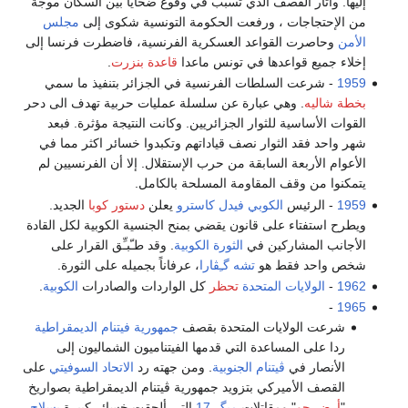
إليها. وأثار القصف الذي تسبب في وقوع ضحايا بين السكان موجة
من الإحتجاجات ، ورفعت الحكومة التونسية شكوى إلى
مجلس
الأمن
وحاصرت القواعد العسكرية الفرنسية، فاضطرت فرنسا إلى
إخلاء جميع قواعدها في تونس ماعدا
قاعدة بنزرت
.
1959
- شرعت السلطات الفرنسية في الجزائر بتنفيذ ما سمي
بخطة شاليه
. وهي عبارة عن سلسلة عمليات حربية تهدف الى دحر
القوات الأساسية للثوار الجزائريين. وكانت النتيجة مؤثرة. فبعد
شهر واحد فقد الثوار نصف قياداتهم وتكبدوا خسائر اكثر مما في
الأعوام الأربعة السابقة من حرب الإستقلال. إلا أن الفرنسيين لم
يتمكنوا من وقف المقاومة المسلحة بالكامل.
1959
- الرئيس
الكوبي
فيدل كاسترو
يعلن
دستور كوبا
الجديد.
ويطرح استفتاء على قانون يقضي بمنح الجنسية الكوبية لكل القادة
الأجانب المشاركين في
الثورة الكوبية
. وقد طـّبـِّق القرار على
شخص واحد فقط هو
تشه گـِڤارا
، عرفاناً بجميله على الثورة.
1962
-
الولايات المتحدة
تحظر
كل الواردات والصادرات
الكوبية
.
-
1965
شرعت الولايات المتحدة بقصف
جمهورية فيتنام الديمقراطية
ردا على المساعدة التي قدمها الفيتناميون الشماليون إلى
الأنصار في
ڤيتنام الجنوبية
. ومن جهته رد
الاتحاد السوفيتي
على
القصف الأميركي بتزويد جمهورية ڤيتنام الديمقراطية بصواريخ
"
أرض-جو
" ومقاتلات
ميگ-17
التي ألحقت خسائر كبيرة
بسلاح