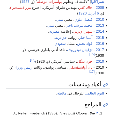
شيراكاوا
) "لاكنشاف وتطوير
پوليمرات موصلة
" (و.
1927
)
2009
-
جاك كڤر
، مهندس طيران أمريكي، اخترع
تيزر (مسدس)
.
(و.
6 أبريل
1920
)
2010
-
فيصل علوي
، مغني
يمني
.
2013
-
محمد مرشد ناجي
، مغني
يمني
.
2014
-
سهير الإتربي
، إعلامية
مصرية
.
2015
-
آسيا جبار
، روائية
جزائرية
.
2016
-
فؤاد بخش
، ممثل
سعودي
.
2017
-
تزڤيتان تودوروڤ
، ناقد أدبي بلغاري-فرنسي. (و.
[15]
1939)
[16]
2019
-
جون دنگل
، سياسي أمريكي (و. 1926)
2019 -
يان أولشيڤسكي
، سياسي پولندي، وثالث
رئيس وزراء
(و.
[17]
1930)
أعياد ومناسبات
اليوم العالمي
للرجال في
مالطة
.
المراجع
J., Reiter, Frederick (1995).
They built Utopia : the
^