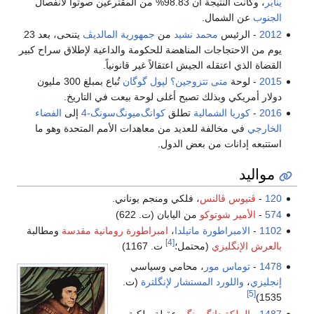
يناير
، وكانت النتيجة أن 98.83% من المقترعين صوتوا لانفصال
الجنوب
عن الشمال.
2012
- الرئيس
محمد نشيد
من
جمهورية المالديڤ
يتنحى، بعد 23
يوم من الاحتجاجات المناهضة للحكومة والداعية لإطلاق سراح كبير
القضاة الذي اعتقله الجيش اعتقالاً غير قانونياً.
2015
- لوحة
متى تتزوجين؟
لپول گوگان
تُباع بمبلغ 300 مليون
دولار أمريكي وبذلك تصبح أغلى لوحة بيعت في التاريخ.
2016
-
كوريا الشمالية
تطلق
كوانگ‌ميونگ‌سونگ-4
إلى
الفضاء
الخارجي
في مخالفة للعديد من معاهدات الأمم المتحدة وهو ما
استتبعه إدانات من بعض الدول.
مواليد
120
-
ڤتيوس ڤالنس
، فلكي ومنجم يوناني.
574
-
الأمير شوتوكو
من اليابان (ت. 622)
1102
-
الامبراطورة ماتيلدا
،
امبراطورة رومانية مقدسة
ومطالبة
[4]
بالعرش الإنگليزي
(محتمل؛
ت. 1167)
1478
-
توماس مور
، محامي وسياسي
إنجليزي
،
واللورد المستشار لإنگلترة
(ت.
[5]
1535)
1487
-
الملكة دانگ‌يونگ
، عقيلة ملكية