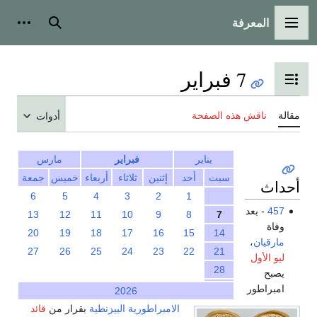
المعرفة
القائمة الرئيسية
بحث
أدوات
7 فبراير
تبديل عرض جدول المحتويات
مقالة
ناقش هذه الصفحة
أدوات
يناير
فبراير
مارس
سبت
أحد
إثنين
ثلاثاء
أربعاء
خميس
جمعة
أحداث
6
5
4
3
2
1
457
- بعد
13
12
11
10
9
8
7
وفاة
20
19
18
17
16
15
14
مارقيان
،
27
26
25
24
23
22
21
ليو الأول
28
يصبح
امبراطور
2026
الامبراطورية البيزنطية
بقرار من
قائد