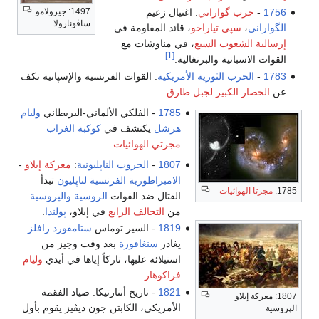
1497: جيرولامو
1756
-
حرب گواراني
: اغتيال زعيم
ساڤونارولا
الگواراني
،
سپي تياراخو
، قائد المقاومة في
إرسالية الشعوب السبع
، في مناوشات مع
[1]
القوات الاسبانية والبرتغالية.
1783
-
الحرب الثورية الأمريكية
: القوات الفرنسية والإسپانية تكف
عن
الحصار الكبير لجبل طارق
.
1785
- الفلكي الألماني-البريطاني
وليام
هرشل
يكتشف في
كوكبة الغراب
مجرتي الهوائيات
.
1807
-
الحروب الناپليونية
:
معركة إيلاو
-
الامبراطورية الفرنسية
لناپليون
تبدأ
1785:
مجرتا الهوائيات
القتال ضد القوات
الروسية
والپروسية
من
التحالف الرابع
في إيلاو،
پولندا
.
1819
- السير توماس
ستامفورد رافلز
يغادر
سنغافورة
بعد وقت وجيز من
استيلائه عليها، تاركاً إياها في أيدي
وليام
فراكوهار
.
1821
- تاريخ أنتارتيكا: صياد الفقمة
1807: معركة إيلاو
الأمريكي، الكابتن جون ديڤيز يقوم بأول
الپروسية