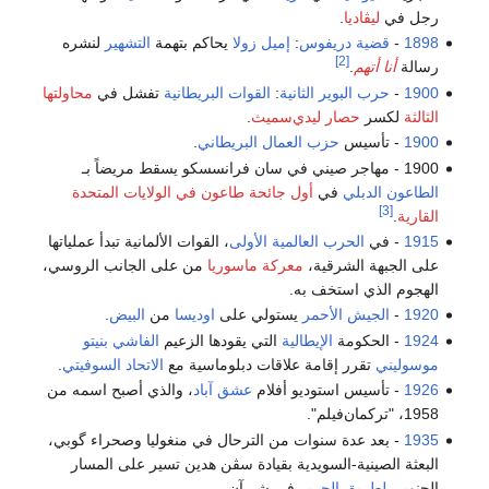
رجل في
ليڤاديا
.
1898
-
قضية دريفوس
:
إميل زولا
يحاكم بتهمة
التشهير
لنشره
[2]
رسالة
أنا أتهم
.
1900
-
حرب البوير الثانية
:
القوات البريطانية
تفشل في
محاولتها
الثالثة
لكسر
حصار ليدي‌سميث
.
1900
- تأسيس
حزب العمال البريطاني
.
1900 - مهاجر صيني في سان فرانسسكو يسقط مريضاً بـ
الطاعون الدبلي
في
أول جائحة طاعون في الولايات المتحدة
[3]
القارية
.
1915
- في
الحرب العالمية الأولى
، القوات الألمانية تبدأ عملياتها
على الجبهة الشرقية،
معركة ماسوريا
من على الجانب الروسي،
الهجوم الذي استخف به.
1920
-
الجيش الأحمر
يستولي على
اوديسا
من
البيض
.
1924
- الحكومة
الإيطالية
التي يقودها الزعيم
الفاشي
بنيتو
موسوليني
تقرر إقامة علاقات دبلوماسية مع
الاتحاد السوفيتي
.
1926
- تأسيس استوديو أفلام
عشق آباد
، والذي أصبح اسمه من
1958، "تركمان‌فيلم".
1935
- بعد عدة سنوات من الترحال في منغوليا وصحراء گوبي،
البعثة الصينية-السويدية بقيادة سڤن هدين تسير على المسار
الجنوبي
لطريق الحرير
في شي‌آن.