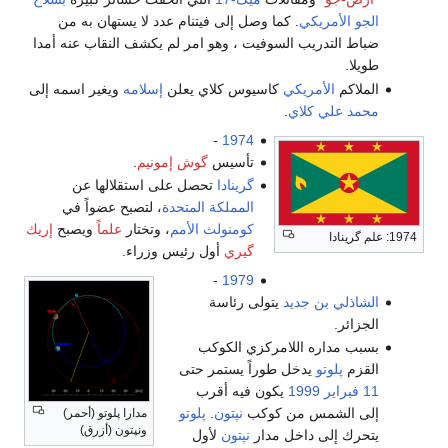
الجو الأمريكي
. كما وصل إلى فيتنام عدد لا يستهان به من
ضباط التدريب السوفيت ، وهو امر لم يكشف النقاب عنه أمدا
طويلا.
الملاكم
الأمريكي
كاسيوس كلاي يعلن
إسلامه
ويغير اسمه إلى
محمد علي كلاي
.
-
1974
تأسيس
گوش إمونيم
.
گرينادا
تحصل على استقلالها عن
المملكة المتحدة
، لتصبح عضواً في
كومنولث الأمم
، وتختار
علماً
ويصبح
إريك
1974: علم گرينادا
گيري
أول رئيس وزراء.
-
1979
الشاذلي بن جديد
يتولى رئاسة
الجزائر.
بسبب مداره اللامركزي الكوكب
القزم
پلوتو
يدخل طوراً يستمر حتى
11 فبراير
1999
يكون فيه أقرب
إلى الشمس من كوكب
نپتون
.
پلوتو
مدارا پلوتو (أحمر)
ونپتون (أزرق)
يتحرك إلى داخل مدار
نپتون
لأول