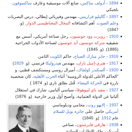
1894
-
أدولف ساكس
، صانع آلات موسيقية وعازف
ساكسوفون
بلجيكي
1897
-
گاليليو فراريس
، مهندس وفيزيائي إيطالي، درس البصريات
وعلم الصوت
. أهم اكتشافاته
المجال المغناطيسي الدوار
. (و.
1847)
1910
-
روبرت وود جونسون
، رجل صناعة أمريكي، أسس مع
شقيقيه
شركة جونسون آند جونسون
لصناعة الأدوات الجراحية
(1885). (و. 1845)
1916
-
جابر مبارك الصباح
، حاكم
الكويت
الثامن.
1917
-
هنري-إميل بازان
، مهندس
هيدروليكا
فرنسي. (و.
1829
)
1920
-
ألسكندر كولچاك
، أميرال روسي ومستكشف قطبي، و
"الحاكم الأعلى للدولة الروسية" أثناء
الحرب الأهلية
، كان شخصية
بارزة في
الحركة البيضاء
. قُتل بطلق ناري (و. 1874 ).
1927
-
مفيد باي ليبوهوڤا
، سياسي ألبانيي، شارك في استقلال
ألبانيا عن الدولة العثمانية، وأصبح أول وزير خارجية. (و. 1876)
1937
-
إلايهو روت
، محامي ودبلوماسي
أمريكي
حاصل على
جائزة نوبل للسلام
عام
1912
. (و. 1845)
1938
-
هارڤي فايرستون
، صناعي
أمريكي، طوّر الإطارات الهوائية