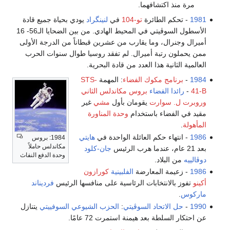
مرة منذ اكتشافهما.
1981
- تحكم الطائرة
تو-104
في
لنينگراد
يودي بحياة جميع قادة
الأسطول السوڤيتي في المحيط الهادي. من بين الضحايا الـ56- 16
أميرال وجنرال، وما يقارب من عشرين قبطاناً من الدرجة الأولى
ممن يحملون رتبة أميرال. لم تفقد روسيا طوال سنوات الحرب
العالمية الثانية هذا العدد من قادة البحرية.
1984
-
برنامج مكوك الفضاء
: المهمة
STS-
41-B
-
رائدا الفضاء
بروس مكاندلس الثاني
وروبرت ل. سوارت
يقومان بأول
مشي
غير
مقيد في الفضاء باستخدام
وحدة المناورة
المأهولة
.
1986
- انتهاء حكم العائلة الواحدة في
هايتي
1984: بروس
مكاندلس حاملاً
بعد 21 عام، عندما هرب الرئيس
جان-كلود
وحدة الدفع النفاث
دوڤالييه
من البلاد.
1986
- زعيمة المعارضة
الفلبينية
كورازون
أكينو
تفوز بالانتخابات الرئاسية على منافسها الرئيس
فرديناند
ماركوس
.
1990
-
حل الاتحاد السوڤيتي
:
الحزب الشيوعي السوفييتي
يتنازل
عن احتكار السلطة بعد هيمنة استمرت 72 عامًا.