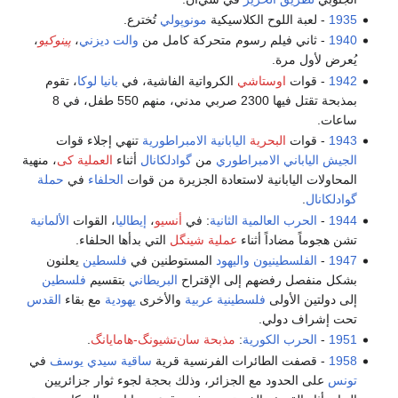
1935
- لعبة اللوح الكلاسيكية
مونوپولي
تُخترع.
1940
- ثاني فيلم رسوم متحركة كامل من
والت ديزني
،
پينوكيو
،
يُعرض لأول مرة.
1942
- قوات
اوستاشي
الكرواتية الفاشية، في
بانيا لوكا
، تقوم
بمذبحة تقتل فيها 2300 صربي مدني، منهم 550 طفل، في 8
ساعات.
1943
- قوات
البحرية
اليابانية الامبراطورية
تنهي إجلاء قوات
الجيش الياباني الامبراطوري
من
گوادلكانال
أثناء
العملية كى
، منهية
المحاولات اليابانية لاستعادة الجزيرة من قوات
الحلفاء
في
حملة
گوادلكانال
.
1944
-
الحرب العالمية الثانية
: في
أنسيو
،
إيطاليا
، القوات
الألمانية
تشن هجوماً مضاداً أثناء
عملية شينگل
التي بدأها الحلفاء.
1947
-
الفلسطينيون
واليهود
المستوطنين في
فلسطين
يعلنون
بشكل منفصل رفضهم إلى الإقتراح
البريطاني
بتقسيم
فلسطين
إلى دولتين الأولى
فلسطينية
عربية
والأخرى
يهودية
مع بقاء
القدس
تحت إشراف دولي.
1951
-
الحرب الكورية
:
مذبحة سان‌تشيونگ-هامايانگ
.
1958
- قصفت الطائرات الفرنسية قرية
ساقية سيدي يوسف
في
تونس
على الحدود مع الجزائر، وذلك بحجة لجوء ثوار جزائريين