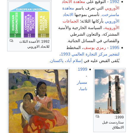
1992
- التوقيع على
معاهدة الاتحاد
الأوروپي
التي تعرف باسم
معاهدة
ماسترخت
. تأسس بموجبها
الاتحاد
الأوروپي
بأركانها الثلاثة؛
الجماعات
الأوروپية
، السياسة الخارجية والأمنية
المشتركة، والتعاون الشرطي
والقضائي في المسائل الجنائية.
1992: الأعمدة الثلاث
للاتحاد الاوروبي
1995
-
رمزي يوسف
، المخطط
لتفجير مركز التجارة العالمي 1993
،
يُلقى القبض عليه في
إسلام آباد
،
پاكستان
.
1999
-
مسبار
ناسا
،
1999:
ستاردست قبل
الانطلاق