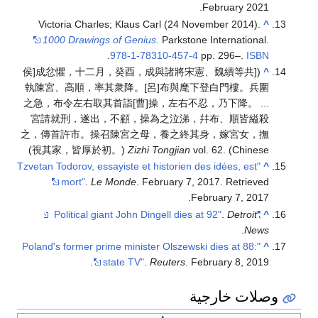
.
February
2021
Victoria Charles; Klaus Carl (24 November 2014).
^
1000 Drawings of Genius
. Parkstone International.
.
978-1-78310-457-4
pp. 296–.
ISBN
([侯]成忿懼，十二月，癸酉，成與諸將宋憲、魏續等共
^
執陳宮、高順，率其衆降。[呂]布與麾下登白門樓。兵圍
之急，布令左右取其首詣[曹]操，左右不忍，乃下降。 ...
宮請就刑，遂出，不顧，操為之泣涕，幷布、順皆縊殺
之，傳首許市。操召陳宮之母，養之終其身，嫁宮女，撫
視其家，皆厚於初。)
Zizhi Tongjian
vol. 62. (Chinese)
"Tzvetan Todorov, essayiste et historien des idées, est
^
mort"
.
Le Monde
. February 7, 2017
. Retrieved
.
February 7,
2017
.
Detroit
"Political giant John Dingell dies at 92"
^
.
News
"Poland's former prime minister Olszewski dies at 88:
^
state TV"
.
Reuters
. February 8, 2019.
وصلات خارجية