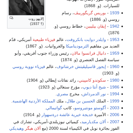
للسيارات. (و. 1868)
1939
-
بوريس گريگورييڤ
، رسام
إلايهو روت
روسي (و. 1886)
(† 1937)
1942
-
إيڤان بيليبين
، خطاط روسي (و.
1876)
1953
-
وايلدر دوايت بانكروفت
، عالم
فيزياء طبيعية
أمريكي، قدّم
العديد من مفاهيم
الثرموديناميكا
والغروانيات. (و. 1867)
1959
-
دانيال فرانسوا مالان
، رئيس وزراء جنوب أفريقي، وأبو
سياسة الفصل العنصري (و. 1874)
1960
-
إيجور ڤاسيليڤيتش خرشاتوف
، عالم
فيزياء نووية
روسي
(و. 1903)
1980
-
سكوندو كامپيني
، رائد نفاثات إيطالي (و. 1904)
1986
-
شيخ أنتا ديوپ
، مؤرخ سنغالي (و. 1923)
1994
-
نور الدمرداش
، مخرج
مصري
.
1999
- الملك
الحسين بن طلال
، ملك
المملكة الأردنية الهاشمية
.
2003
-
أگوستو مونتيروسو
، كاتب
گواتيمالي
.
2006
- الأميرة
خديجة خيرية عائشة درةسهوار
(و. 1914)
2007
-
ألان مكديارميد
، كيميائي نيوزيلندي-أمريكي، تشارك في
الفوز بجائزة نوبل في الكيمياء لسنة 2000 (مع
آلان هيگر
وهيديكي