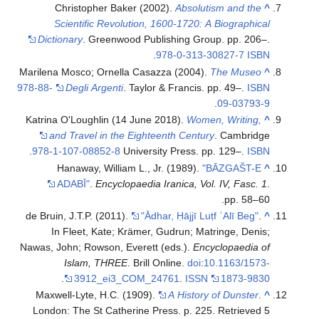
Christopher Baker (2002).
Absolutism and the
^
Scientific Revolution, 1600-1720: A Biographical
Dictionary
. Greenwood Publishing Group. pp. 206–.
.
978-0-313-30827-7
ISBN
Marilena Mosco; Ornella Casazza (2004).
The Museo
^
978-88-
Degli Argenti
. Taylor & Francis. pp. 49–.
ISBN
.
09-03793-9
Katrina O'Loughlin (14 June 2018).
Women, Writing,
^
and Travel in the Eighteenth Century
. Cambridge
.
978-1-107-08852-8
University Press. pp. 129–.
ISBN
Hanaway, William L., Jr. (1989).
"BĀZGAŠT-E
^
ADABĪ"
.
Encyclopaedia Iranica, Vol. IV, Fasc. 1
.
pp. 58–60.
de Bruin, J.T.P. (2011).
"Ādhar, Ḥājjī Luṭf ʿAlī Beg"
.
^
In Fleet, Kate; Krämer, Gudrun; Matringe, Denis;
Nawas, John; Rowson, Everett (eds.).
Encyclopaedia of
Islam, THREE
. Brill Online.
doi
:
10.1163/1573-
.
3912_ei3_COM_24761
.
ISSN
1873-9830
Maxwell-Lyte, H.C. (1909).
A History of Dunster
.
^
London: The St Catherine Press. p. 225
. Retrieved
5