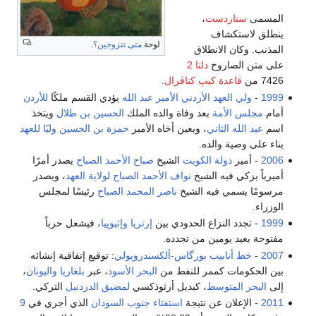
المسمى
ستاردست
،
ينطلق لاستكشاف
لوحة
متى تتزوجين؟
.
المذنب. وكان الانطلاق
على متن الصاروخ
دلتا 2
7426 من
قاعدة كيپ كناڤرال
.
1999
-
ولي العهد
الأردني
الأمير عبد الله
يؤدي القسم ملكًا
للأردن
أمام
مجلس الأمة
بعد وفاة والده الملك
الحسين بن طلال
ويتخذ
اسم
عبد الله الثاني
، ويعين أخاه الأمير
حمزة بن الحسين
وليًا للعهد
بناء على وصية والده.
2006
- أمير
دولة الكويت
الشيخ
صباح الأحمد الصباح
يصدر أمرًا
أميرياً يزكي فيه الشيخ
نواف الأحمد الصباح
لولاية العهد
، ويصدر
مرسومًا يسمي فيه الشيخ
ناصر المحمد الصباح
رئيسًا لمجلس
الوزراء.
1999
- تجدد النزاع الحدودي بين
إرتريا
وإثيوپيا
، فيشعل حرباً
مفتوحة بعيد يومين من تجدده.
2007
-
خط أنابيب بورگاس-ألكسندروپولي
: توقيع إتفاقية إنشائه
بين الحكومات كممر للنفط من
البحر الأسود
، عبر
بلغاريا
واليونان
،
إلى
البحر المتوسط
، كبديل أرثوذكسي
لمضيق الدردنيل
التركي.
2011
- الإعلان عن نتيجة
استفتاء جنوب السودان
الذي أجري في
9