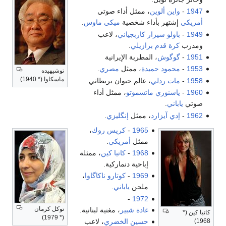
1947
-
واين ألوين
، ممثل أداء صوتي
أمريكي
إشتهر بأداء شخصية
ميكي ماوس
.
1949
-
باولو سيزار كاربجياني
، لاعب
ومدرب
كرة قدم
برازيلي
.
1951
-
گوگوش
، المطربة الإيرانية
1953
-
محمود حميدة
، ممثل
مصري
.
توشيهيده
ماسكاوا (* 1940)
1958
-
مات ردلي
، عالم حيوان بريطاني
1960
-
ياسنوري ماتسموتو
، ممثل أداء
صوتي
ياباني
.
1962
-
إدي آيزارد
، ممثل
إنگليزي
.
1965
-
كريس روك
،
ممثل
أمريكي
.
1968
-
كاتيا كين
، ممثلة
إباحية دنماركية.
1969
-
كوتارو ناكاگاوا
،
ملحن
ياباني
.
-
1972
توكل كرمان
غادة شبير
، مغنية لبنانية.
كاتيا كين (*
(* 1979)
1968)
حسين الخضري
، لاعب