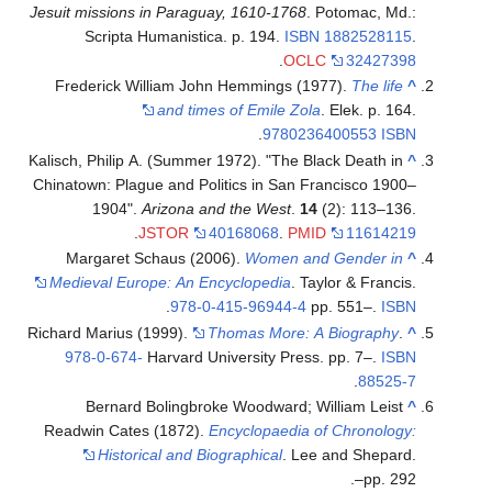
Jesuit missions in Paraguay, 1610-1768
. Potomac, Md.:
Scripta Humanistica. p. 194.
ISBN
1882528115
.
.
OCLC
32427398
Frederick William John Hemmings (1977).
The life
^
and times of Emile Zola
. Elek. p. 164.
.
9780236400553
ISBN
Kalisch, Philip A. (Summer 1972). "The Black Death in
^
Chinatown: Plague and Politics in San Francisco 1900–
1904".
Arizona and the West
.
14
(2): 113–136.
.
JSTOR
40168068
.
PMID
11614219
Margaret Schaus (2006).
Women and Gender in
^
Medieval Europe: An Encyclopedia
. Taylor & Francis.
.
978-0-415-96944-4
pp. 551–.
ISBN
Richard Marius (1999).
Thomas More: A Biography
.
^
978-0-674-
Harvard University Press. pp. 7–.
ISBN
.
88525-7
Bernard Bolingbroke Woodward; William Leist
^
Readwin Cates (1872).
Encyclopaedia of Chronology:
Historical and Biographical
. Lee and Shepard.
pp. 292–.