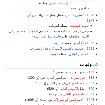
كرة قدم
كويتي
ومقدم
برامج رياضية.
1978
-
آشتون كاتشر
، ممثل وعارض أزياء
أمريكي
.
-
1979
سرينا ڤينسنت
، ممثلة امريكية
توكل كرمان
، صحفية يمنية، ابنة زعيم
الإخوان المسلمين في
اليمن
، وحاصلة على
جائزة نوبل في السلام
1990
-
آنا أبريو
، مغنية فنلندية.
1992
-
خوسيه باكستر
، لاعب
كرة قدم
إنجليزي
.
1995
-
فرح الهادي
، ممثلة
كويتية
.
وفيات
[14]
199
-
لو بو
، أمير حرب صيني
318
-
جين مين‌دي
، امبراطور
أسرة جين
(و. 300)
531
-
الامبراطور كي‌تاي
من اليابان (و. 450)
590
- الپاپا
پلاگيوس الثاني
(و. 520)
999
-
بولسلاوس الثاني من بوهميا
1045
-
الامبراطور گو-سوزاكو
من اليابان (و. 1009)