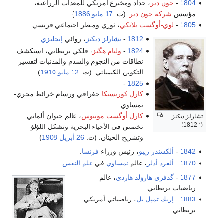
1804
-
جون دير
، حداد ومخترع أمريكي للمعدات الزراعية،
مؤسس
شركة جون دير
. (ت.
17 مايو
1886
)
1805
-
لوي-أوگست بلانكي
، ثوري ومنظر اجتماعي فرنسي.
1812
-
تشارلز ديكنز
، روائي
إنجليزي
.
1824
-
وليام هگنز
، فلكي بريطاني، استكشف
نطاقات من النجوم والسدم والمذنبات لتفسير
التكوين الكيميائي. (ت.
12 مايو
1910
)
-
1825
كارل كوريستكا
جغرافي ورسام خرائط مجري-
نمساوي.
كارل أوگست موبيوس
، عالم حيوان ألماني
تشارلز ديكنز
(* 1812)
تخصص في الأحياء البحرية وتشكل اللؤلؤ
وتشريح الحيتان. (ت.
26 أبريل
1908
)
1842
-
ألكسندر ريبو
، رئيس وزراء
فرنسا
.
1870
-
ألفرد أدلر
، عالم
نمساوي
في
علم النفس
.
1877
-
گدفري هارولد هاردي
، عالم
رياضيات بريطاني.
1883
-
إريك تمپل بل
، رياضياتي أمريكي-
بريطاني.