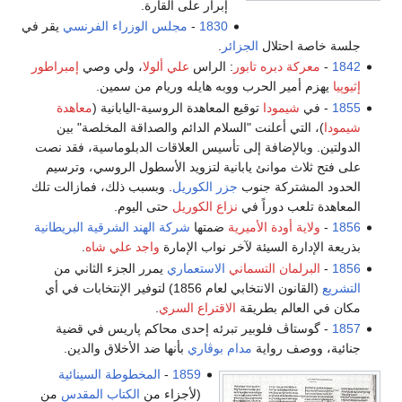
إبرار على القارة.
1830
-
مجلس الوزراء
الفرنسي
يقر في
جلسة خاصة احتلال
الجزائر
.
1842
-
معركة دبره تابور
: الراس
علي ألولا
، ولي وصي
إمبراطور
إثيوپيا
يهزم أمير الحرب ووبه هايله وريام من سمين.
1855
- في
شيمودا
توقيع المعاهدة الروسية-اليابانية (
معاهدة
شيمودا
)، التي أعلنت "السلام الدائم والصداقة المخلصة" بين
الدولتين. وبالإضافة إلى تأسيس العلاقات الدبلوماسية، فقد نصت
على فتح ثلاث موانئ يابانية لتزويد الأسطول الروسي، وترسيم
الحدود المشتركة جنوب
جزر الكوريل
. وبسبب ذلك، فمازالت تلك
المعاهدة تلعب دوراً في
نزاع الكوريل
حتى اليوم.
1856
-
ولاية أودة الأميرية
ضمتها
شركة الهند الشرقية البريطانية
بذريعة الإدارة السيئة لآخر نواب الإمارة
واجد علي شاه
.
1856
-
البرلمان التسماني
الاستعماري
يمرر الجزء الثاني من
التشريع
(القانون الانتخابي لعام 1856) لتوفير الإنتخابات في أي
مكان في العالم بطريقة
الاقتراع السري
.
1857
- گوستاڤ فلوبير تبرئه إحدى محاكم پاريس في قضية
جنائية، ووصف رواية
مدام بوڤاري
بأنها ضد الأخلاق والدين.
1859
-
المخطوطة السينائية
(لأجزاء من
الكتاب المقدس
من