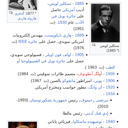
1885
-
سنكلير لويس
،
أديب
أمريكي
حاصل
* 1877:
گدفري
على
جائزة نوبل في
هارولد هاردي
الأدب
عام
1930
. (ت.
1951)
1889
-
هاري نايكويست
، مهندس إلكترونيات
أمريكي سويدي، حصل على
جائزة IEEE
(ت.
سنكلير لويس
1976)
(* 1885)
1905
-
اولف فون اويلر
، فسيولوجي سويدي،
حصل على
جائزة نوبل في الفسيولوجيا أو
الطب
(ت. 1963 ).
1906
-
أولگ أنطونوڤ
، مصمم طائرات سوڤيتي (ت. 1984)
1906
-
پويي
، امبراطور
مانچوكو
بالصين (ت. 1967)
1920
-
آن وانگ
، مطور حواسب ومخترع أمريكي.
-
1934
مرتضى رحيموڤ
، رئيس
جمهورية بشكورتوستان
(1993-
2010).
إدي فنك أدمي
، رئيس مالطا.
1940
-
توشيهيده ماسكاوا
، فيزيائي ياباني
وحائز جائزة نوبل.