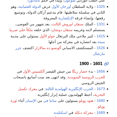
على اللقب الوراثي
شوگون
، ويبدأ في حكم
كاماكورا
.
1325
- ولاية السلطان
أورخان الأول
عرش
الدولة العثمانية
، وهو
الثاني في سلسلة سلاطينها، قام بتدعيم أركان الدولة، وتوسيع
رقعتها، وإنشاء فرقة
الإنكشارية
المعروفة.
1331
- الملك
ستفان اوروش الثالث
، بعد شهور من الفوضى،
يستسلم لابنه وغريمه
ستفان دوشان
، الذي خلفه
ملكاً على صربيا
.
1415
- كبير ملاحي ملك البرتغال
جواو الأول
يستولي على مدينة
سبتة
بعد انتصاره في معركة من أجلها.
1526
- المستكشف الاسباني
ألونسو ده سالازار
اكتشف
جزر
مارشال
.
1601 - 1900
1656
- بدء
حصار ريگا
من جيش القيصر
ألكسيس الأول
في
الحرب الروسية السويدية
. وقد انتهى بعد ست أسابيع بانسحاب
الجيش الروسي.
1673
-
الحرب الإنگليزية الهولندية الثالثة
: في
معرك تكسل
البحرية
، أحبط الهولنديون عملية إبرار إنگليزية.
1680
-
هنود پوِبلو
يستولون على
سانتا فى
من
الإسبان
أثناء
ثورة
پوِبلو
.
1689
-
معركة دنكلد
في
اسكتلندة
.