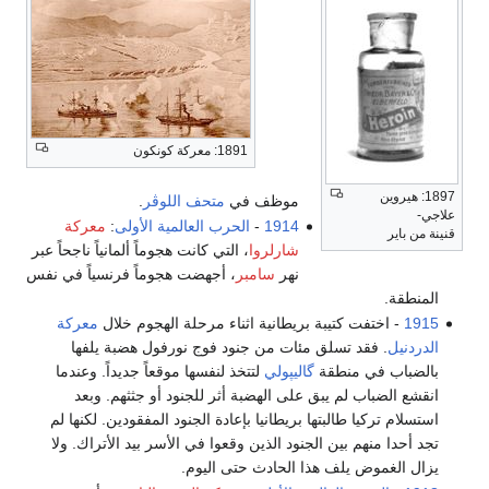
1891: معركة كونكون
1897: هيروين
موظف في
متحف اللوڤر
.
علاجي-
1914
-
الحرب العالمية الأولى
:
معركة
قنينة من باير
شارلروا
، التي كانت هجوماً ألمانياً ناجحاً عبر
نهر
سامبر
، أجهضت هجوماً فرنسياً في نفس
المنطقة.
1915
- اختفت كتيبة بريطانية اثناء مرحلة الهجوم خلال
معركة
الدردنيل
. فقد تسلق مئات من جنود فوج نورفول هضبة يلفها
بالضباب في منطقة
گاليپولي
لتتخذ لنفسها موقعاً جديداً. وعندما
انقشع الضباب لم يبق على الهضبة أثر للجنود أو جثثهم. وبعد
استسلام تركيا طالبتها بريطانيا بإعادة الجنود المفقودين. لكنها لم
تجد أحدا منهم بين الجنود الذين وقعوا في الأسر بيد الأتراك. ولا
يزال الغموض يلف هذا الحادث حتى اليوم.