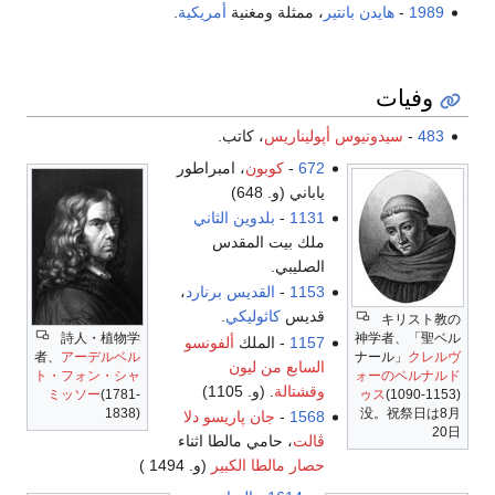
1989
-
هايدن بانتير
، ممثلة ومغنية
أمريكية
.
وفيات
483
-
سيدونيوس أپوليناريس
، كاتب.
672
-
كوبون
، امبراطور
ياباني (و. 648)
1131
-
بلدوين الثاني
ملك بيت المقدس
الصليبي.
1153
-
القديس برنارد
،
قديس
كاثوليكي
.
キリスト教の
詩人・植物学
神学者、「聖ベル
1157
- الملك
ألفونسو
者、
アーデルベル
ナール」
クレルヴ
السابع من ليون
ト・フォン・シャ
ォーのベルナルド
وقشتالة
. (و. 1105)
ミッソー
(1781-
ゥス
(1090-1153)
1838)
没。祝祭日は8月
1568
-
جان پاريسو دلا
20日
ڤالت
، حامي مالطا اثناء
حصار مالطا الكبير
(و. 1494 )