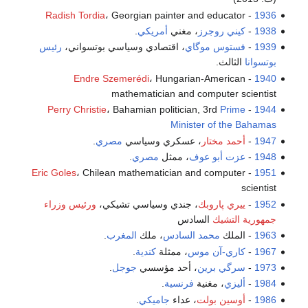
Radish Tordia
، Georgian painter and educator
-
1936
1938
-
كيني روجرز
، مغني
أمريكي
.
1939
-
فستوس موگاي
، اقتصادي وسياسي بوتسواني،
رئيس
بوتسوانا
الثالث.
Endre Szemerédi
، Hungarian-American
-
1940
mathematician and computer scientist
Perry Christie
، Bahamian politician, 3rd
Prime
-
1944
Minister of the Bahamas
1947
-
أحمد مختار
، عسكري وسياسي
مصري
.
1948
-
عزت أبو عوف
، ممثل
مصري
.
Eric Goles
، Chilean mathematician and computer
-
1951
scientist
1952
-
ييري پاروبك
، جندي وسياسي تشيكي،
ورئيس وزراء
جمهورية التشيك
السادس
1963
- الملك
محمد السادس
، ملك
المغرب
.
1967
-
كاري-آن موس
، ممثلة
كندية
.
1973
-
سرگي برين
، أحد مؤسسي
جوجل
.
1984
-
أليزي
، مغنية
فرنسية
.
1986
-
أوسين بولت
، عداء
جاميكي
.