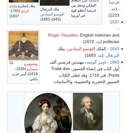
1223). عزز النظام
فرنسا
الملكي وجعل من
ملك إنجلترة
وليام
. (ت.
ملك البرتغال
فرنسا أعظم قوة
الرابع
(1765-
أفونسو السادس
1223)
في أوروبا
1837)
(1643-1683)
1597
-
Roger Twysden
، English historian and
politician (ت. 1672)
1643
- الملك
أفونسو السادس
، ملك
البرتغال
. (ت. 1683)
1660
-
اوبير گوتييه
، مهندس فرنسي ألف
يوشيهيرو
أول كتاب في إنشاء الجسور، Traité des
شيمازو
(1535-
1619)، أمير حرب
Ponts، في 1716. وقد غطى الكتاب
ياباني
الجسور الحجرية والخشبية، والأساسات