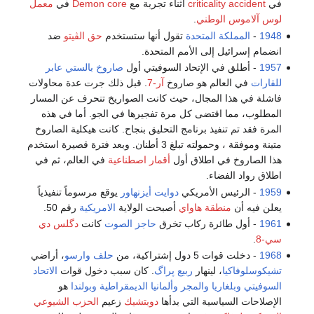
في
criticality accident
أثناء تجربة مع
Demon core
في
معمل
لوس آلاموس الوطني
.
1948
-
المملكة المتحدة
تقول أنها ستستخدم
حق الڤيتو
ضد
انضمام إسرائيل إلى الأمم المتحدة.
1957
- أطلق في الإتحاد السوفيتي أول
صاروخ بالستي عابر
للقارات
في العالم هو صاروخ
آر-7
. قبل ذلك جرت عدة محاولات
فاشلة في هذا المجال، حيث كانت الصواريخ تنحرف عن المسار
المطلوب، مما اقتضى كل مرة تفجيرها في الجو. أما في هذه
المرة فقد تم تنفيذ برنامج التحليق بنجاح. كانت هيكلية الصاروخ
متينة وموفقة ، وحمولته تبلغ 3 أطنان. وبعد فترة قصيرة استخدم
هذا الصاروخ في اطلاق أول
أقمار اصطناعية
في العالم، ثم في
اطلاق رواد الفضاء.
1959
- الرئيس الأمريكي
دوايت أيزنهاور
يوقع مرسوماً تنفيذياً
يعلن فيه أن
منطقة هاواي
أصبحت الولاية
الامريكية
رقم 50.
1961
- أول طائرة ركاب تخرق
حاجز الصوت
كانت
دگلس دي
سي-8
.
1968
- دخلت قوات 5 دول إشتراكية، من
حلف وارسو
، أراضي
تشيكوسلوفاكيا
، لينهار
ربيع پراگ
. كان سبب دخول قوات
الاتحاد
السوفيتي
وبلغاريا
والمجر
وألمانيا الديمقراطية
وبولندا
هو
الإصلاحات السياسية التي بدأها
دوبتشيك
زعيم
الحزب الشيوعي