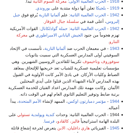
1918
-
الحرب العالمية الأولى
:
معركة السوم الثانية
تبدأ.
1919
-
بلجيكا
تعلن أنها دولة منتدبة على
بوروندي
.
1942
-
الحرب العالمية الثانية
: علم
ألمانيا النازية
يُرفع فوق
جبل
إلبروس
، أعلى قمة في
سلسلة جبال القوقاز
.
1942
-
الحرب العالمية الثانية
:
حملة گوادلكانال
: القوات الأمريكية
تهزم هجوماً من جنود
الجيش الياباني الامبراطوري
في
معركة
التنارو
.
1943
- في معمعان الحرب ضد
ألمانيا النازية
، تأسست في الإتحاد
السوفيتي أولى المدارس العسكرية التي سميت بثانويات
سوفوروف
وناخيموف
تكريما للقائدين الروسيين الشهيرين. وهي
مؤسسات تعليمية عسكرية للشباب تعد خريجيها للإلتحاق بمعاهد
الضباط وكليات الأركان. في بادئ الأمر كانت الأولوية في القبول
بهذه المدارس لأبناء الشهداء الذين قتلوا على أيدي المحتلين
الألمان. وكانت مهمة تلك المدارس اعداد الفتيان للخدمة العسكرية
برتبة ضابط وتوفير التعليم الثانوي العام لهم في الوقت ذاته.
1944
-
مؤتمر دمبارتون اوكس
، الممهد لإنشاء
الأمم المتحدة
، يبدأ
أعماله.
1944 - الحرب العالمية الثانية: وحدات
كندية
وپولندية
تستولي
على
البلدة الهامة استراتيجياً
فاليز، كالڤادو
،
فرنسا
.
1945
- الفيزيائي
هاري داغليان، الابن
يتعرض لجرعة إشعاع قاتلة