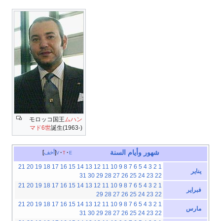
モロッコ国王
ムハン
マド6世
誕生(1963-)
شهور
وأيام
السنة
e
t
v
أخف
21
20
19
18
17
16
15
14
13
12
11
10
9
8
7
6
5
4
3
2
1
يناير
31
30
29
28
27
26
25
24
23
22
21
20
19
18
17
16
15
14
13
12
11
10
9
8
7
6
5
4
3
2
1
فبراير
29
28
27
26
25
24
23
22
21
20
19
18
17
16
15
14
13
12
11
10
9
8
7
6
5
4
3
2
1
مارس
31
30
29
28
27
26
25
24
23
22