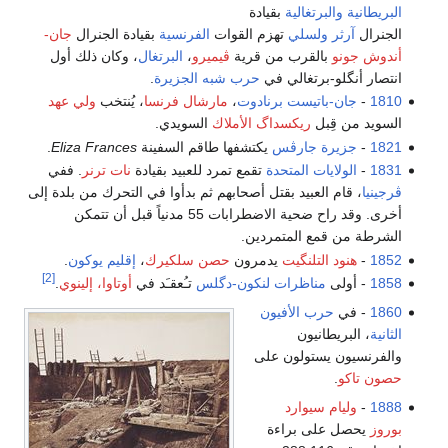
البريطانية
والبرتغالية
بقيادة
الجنرال
آرثر ولسلي
تهزم القوات
الفرنسية
بقيادة الجنرال
جان-
أندوش جونو
بالقرب من قرية
ڤيميرو
،
البرتغال
، وكان ذلك أول
انتصار أنگلو-برتغالي في
حرب شبه الجزيرة
.
1810
-
جان-باتيست برنادوت
،
مارشال فرنسا
، يُنتخب
ولي عهد
السويد من قِبل
ريكسداگ الأملاك
السويدي.
1821
-
جزيرة جارڤس
يكتشفها طاقم السفينة
Eliza Frances
.
1831
-
الولايات المتحدة
تقمع تمرد للعبيد بقيادة
نات ترنر
. ففي
ڤرجينيا
، قام العبيد بقتل أصحابهم ثم بدأوا في التحرك من بلدة إلى
أخرى. وقد راح ضحية الاضطرابات 55 مدنياً قبل أن تتمكن
الشرطة من قمع المتمردين.
1852
-
هنود التلنگيت
يدمرون
حصن سلكيرك
،
إقليم يوكون
.
[2]
1858
- أولى
مناظرات لنكون-دگلس
تـُعقـَد في
أوتاوا، إلينوي
.
1860
- في
حرب الأفيون
الثانية
، البريطانيون
والفرنسيون يستولون على
حصون تاكو
.
1888
-
وليام سيوارد
بوروز
يحصل على براءة