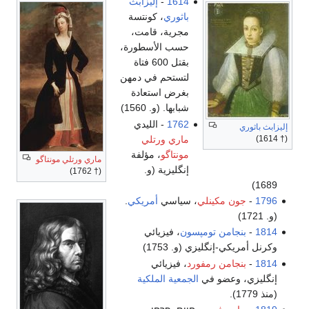
1614
-
إليزابث
باثوري
، كونتسة
مجرية، قامت،
حسب الأسطورة،
بقتل 600 فتاة
لتستحم في دمهن
بغرض استعادة
شبابها. (و. 1560)
1762
- الليدي
إليزابث باثوري
ماري ورتلي
(† 1614)
مونتاگو
، مؤلفة
ماري ورتلي مونتاگو
إنگليزية (و.
(† 1762)
1689)
1796
-
جون مكينلي
، سياسي
أمريكي
.
(و. 1721)
1814
-
بنجامن تومپسون
، فيزيائي
وكرنل أمريكي-إنگليزي (و. 1753)
1814
-
بنجامن رمفورد
، فيزيائي
إنگليزي، وعضو في
الجمعية الملكية
(منذ 1779).