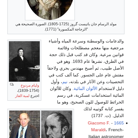
مولد الرسام جان باتيست گروز (1725-1805). الصورة الصحيحة هي
"الزجاجة المكسورة" (1771).
والدعامات والوسطنة وسرعة المياه وأشياء
مرجعية منها معجم مصطلحات وقائمة
قوانين مرعية. وكان قد كتب قبل ذلك حجة
في الطرق، نشرها عام 1693. وهو في
الأصل طبيب، ثم أصبح مهندس بحري ولاحقاً
مفتش عام على الجسور. كما ألف كتب في
التحصينات وعن الآثار في بلدته،
نيم
، وأول
وليام مردوخ
دليل لاستخدام
الألوان المائية
. وكان للألوان
(1754-1839)،
المائية استخدامات عسكرية، في رسم
اخترع
لمبة الغاز
الخرائط للوصول للون الصحيح، وهو ما
يفسر كتابة گوتييه لذلك
الدليل. (ت. 1737)
Giacomo F.
-
1665
Maraldi
، French-
Italian astronomer