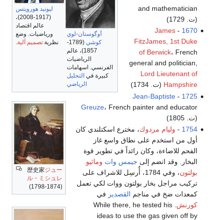
and mathematician
ليونيد هورويتس
(1917-2008)،
(ت. 1729)
عالم اقتصاد
James
-
1670
أوگوستان-لوي
ورياضيات. وضع
FitzJames, 1st Duke
كوشي
(1789-
نظرية
تصميم آلية
.
1857)، عالم
of Berwick
، French
الرياضيات
general and politician,
الفرنسي. اسهامات
Lord Lieutenant of
كبيرة في
التحليل
الرياضي
Hampshire
(ت. 1734)
Jean-Baptiste
-
1725
Greuze
، French painter and educator
(ت. 1805)
1754
-
وليام مردوك
، مخترع اسكتلندي كان
أول من استخدم على نطاق واسع غاز
الفحم للاضاءة، وكان رائداً في تطوير قوة
البخار. وقد انضم إلى
جيمس وات
وماثيو
歴史家
ジュー
بولتون
، وفي 1784، أٌرسِل للاشراف على
ル・ミシュレ
تركيب مراجل بخار بولتون ووات لكي تعمل
(1798-1874)
كمعدات ضخ في مناجم
القصدير
في
كورنش
. While there, he tested his
ideas to use the gas given off by