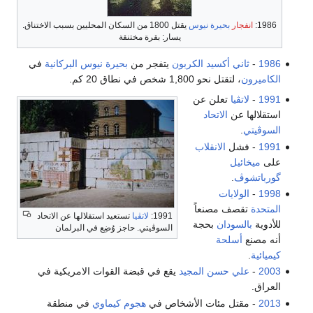
1986:
انفجار
بحيرة نيوس
يقتل 1800 من السكان المحليين بسبب الاختناق.
يسار: بقرة مختنقة
1986
-
ثاني أكسيد الكربون
يتفجر من
بحيرة نيوس
البركانية
في
الكاميرون
، لتقتل نحو 1,800 شخص في نطاق 20 كم.
1991
-
لاتڤيا
تعلن عن
استقلالها عن
الاتحاد
السوڤيتي
.
1991
- فشل
الانقلاب
على
ميخائيل
گورباتشوڤ
.
1998
-
الولايات
المتحدة
تقصف مصنعاً
1991:
لاتڤيا
تستعيد استقلالها عن الاتحاد
للأدوية
بالسودان
بحجة
السوڤيتي. حاجز وُضِع في البرلمان
أنه مصنع
أسلحة
كيميائية
.
2003
-
علي حسن المجيد
يقع في قبضة القوات الامريكية في
العراق.
2013
- مقتل مئات الأشخاص في
هجوم كيماوي
في منطقة