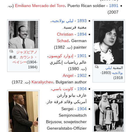
1891
-
Emiliano Mercado del Toro
، Puerto Rican soldier (ت.
2007)
1893
-
ليلي بولانجيه
،
مغنية فرنسية.
Christian
-
1894
Schad
، German
painter (ت. 1982)
ジャズピアノ
1901
-
إدوارد كوپسون
،
奏者、
カウント・
عالم رياضيات إنگليزي
ベイシー
(1904-
1984)
المغنية
ليلي
(ت. 1980)
بولانجيه
(1893-
Angel
-
1902
1918)
، Bulgarian author (ت. 1972)
Karaliychev
1904
-
كاونت باسي
،
عازف بيانو وأرغن
أمريكي وقائد فرقة جاز.
- Sergei
1904
Semjonowitsch
Birjusow, sowjetischer
Generalstabs-Offizier