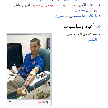
2011
- الأمير
محمد العبد الله الفيصل آل سعود
، أمير وشاعر
ورياضي
سعودي
.
2018
-
حنا مينه
، روائي
سوري
.
أعياد ومناسبات
عيد "نينوي أكوينو" في
الفلبين
.
献血
の日