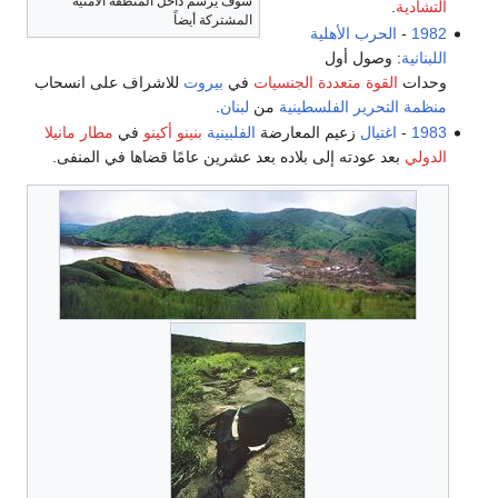
سوف يُرسم داخل المنطقة الأمنية
التشادية
.
المشتركة أيضاً
1982
-
الحرب الأهلية
اللبنانية
: وصول أول
وحدات
القوة متعددة الجنسيات
في
بيروت
للاشراف على انسحاب
منظمة التحرير الفلسطينية
من
لبنان
.
1983
-
اغتيال
زعيم المعارضة
الفلبينية
بنينو أكينو
في
مطار مانيلا
الدولي
بعد عودته إلى بلاده بعد عشرين عامًا قضاها في المنفى.