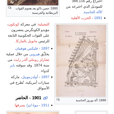
اختراع رقم 388,116
للموديل الذي اخترعه من
1860: حصن تاكو بعد هجوم القوات
الآلة الحاسبة
.
البريطانية والفرنسية
1891
-
الحرب الأهلية
التشيلية
: في معركة
كونكون
،
مؤيدو الكونگرس ينتصرون
على القوات الحكومية التابعة
للرئيس
مانويل بالماركا
.
1897
-
فليكس هوفمان
يخلـِّق
هيروين
من خلال عملية
تشارلز روملي ألدر رايت
من
سنة 1874. وقد سوقته
باير
كدواء.
1897
-
أولدزموبيل
، ماركة
سيارات أمريكية، تُطرح في
الأسواق.
1901 - الحاضر
1888: آلة بوروز الحاسبة
1911
-
مونا ليزا
يسرقها