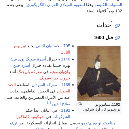
السنوات الكبيسة
وفقًا
للتقويم الميلادي الغربي (الگريگوري)
. يبقى بعده
132 يوماً لانتهاء السنة.
أحداث
قبل 1600
705
-
جستنيان الثاني
يخلع
تيبريوس
الثالث
.
1140
- جنرال
أسرة سونگ
يوى فـِيْ
يهزِم جيشاً بقيادة جنرال
أسرة جين
وان‌يان ووژو
في
معركة يان‌چنگ
أثناء
حروب جين-سونگ
.
1169
-
معركة السودان
: انتفاضة
الجند
السودان
في الجيش الفاطمي، بجانب
عدد من الأمراء المصريين والعامة، ضد
[1]
صلاح الدين
.
1192: ميناموتو نو
يوري‌تومو كان أول شوگون
1192
- في اليابان، بدأ حكم
الشوگونات
في
شوگونية كاماكورا
.
ميناموتو نو يوري‌تومو
يحصل، مقابل انجازاته العسكرية، من
تن‌نو