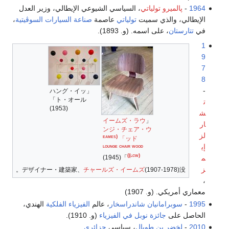
1964
-
پالميرو تولياتي
، السياسي الشيوعي الإيطالي، وزير العدل
الإيطالي، والذي سميت
تولياتي
عاصمة
صناعة السيارات
السوڤيتية
،
في
تتارستان
، على اسمه. (و. 1893).
1
9
7
8
-
「ハング・イッ
ト・オール」
ت
(1953)
ش
イームズ・ラウ
「
ار
ンジ・チェア・ウ
لز
‏
(eames
ッド」
إي
lounge chair wood
(lcw))
」(1945)
م
ز
デザイナー・建築家、
チャールズ・イームズ
(1907-1978)没。
،
معماري أمريكي. (و. 1907)
1995
-
سوبرامانيان شاندراسخار
، عالم
الفيزياء الفلكية
الهندي،
الحاصل على
جائزة نوبل في الفيزياء
(و. 1910).
2010
-
لخضر بن طوبال
، سياسي
جزائري
.