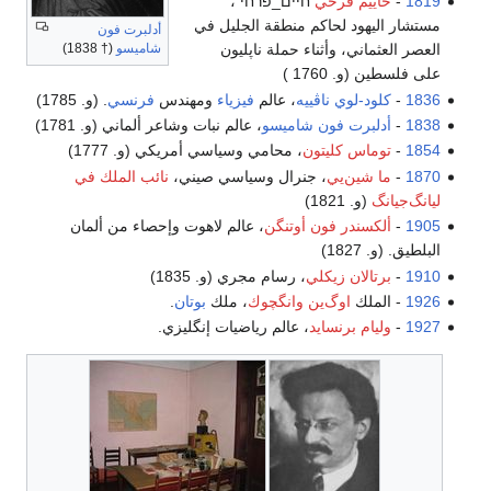
1819
-
حاييم فرحي
חיים_פרחי ،
مستشار اليهود لحاكم منطقة الجليل في
أدلبرت فون
العصر العثماني، وأثناء حملة ناپليون
شاميسو
(† 1838)
على فلسطين (و. 1760 )
1836
-
كلود-لوي ناڤييه
، عالم
فيزياء
ومهندس
فرنسي
. (و. 1785)
1838
-
أدلبرت فون شاميسو
، عالم نبات وشاعر ألماني (و. 1781)
1854
-
توماس كليتون
، محامي وسياسي أمريكي (و. 1777)
1870
-
ما شين‌يي
، جنرال وسياسي صيني،
نائب الملك في
ليانگ‌جيانگ
(و. 1821)
1905
-
ألكسندر فون أوتنگن
، عالم لاهوت وإحصاء من ألمان
البلطيق. (و. 1827)
1910
-
برتالان زيكلي
، رسام مجري (و. 1835)
1926
- الملك
اوگ‌ين وانگچوك
، ملك
بوتان
.
1927
-
وليام برنسايد
، عالم رياضيات إنگليزي.