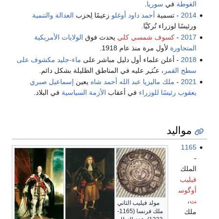
الغوطة
في
سوريا
.
2014
- تسمية
أحمد داود أوغلو
زعيمًا لِحزب
العدالة والتنمية
ورئيسًا لوزراء تُركيَّا.
2017
-
كسوف شمسي كلي
يحدث فوق
الولايات الأمريكية
المتجاورة
لأول مرة منذ عام 1918.
2018
- أعلن علماء أول دليل مباشر على
ماء-جليد مكشوف على
سطح القمر
، عـُثـِر عليه في المناطق الظليلة بشكل دائم.
2021
-
ملك ماليزيا
عبد الله أحمد شاه
يعين
إسماعيل صبري
يعقوب
رئيسًا للوزراء
في أعقاب
الأزمة السياسية
في البلاد.
مواليد
1165
-
الملك
فيليب
أوگوس
ت
،
مولد فيليب الثاني
ملك
ملك فرنسا (1165-