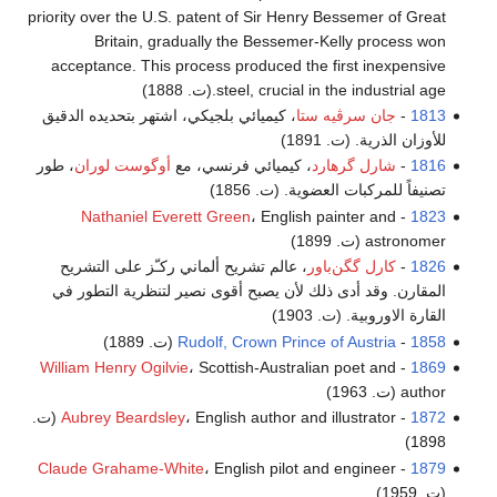
priority over the U.S. patent of Sir Henry Bessemer of Great
Britain, gradually the Bessemer-Kelly process won
acceptance. This process produced the first inexpensive
steel, crucial in the industrial age.(ت. 1888)
1813
-
جان سرڤيه ستا
، كيميائي بلجيكي، اشتهر بتحديده الدقيق
للأوزان الذرية. (ت. 1891)
1816
-
شارل گرهارد
، كيميائي فرنسي، مع
أوگوست لوران
، طور
تصنيفاً للمركبات العضوية. (ت. 1856)
Nathaniel Everett Green
، English painter and
-
1823
astronomer (ت. 1899)
1826
-
كارل گگن‌باور
، عالم تشريح ألماني ركـّز على التشريح
المقارن. وقد أدى ذلك لأن يصبح أقوى نصير لتنظرية التطور في
القارة الاوروبية. (ت. 1903)
1858
-
Rudolf, Crown Prince of Austria
(ت. 1889)
William Henry Ogilvie
، Scottish-Australian poet and
-
1869
author (ت. 1963)
1872
-
Aubrey Beardsley
، English author and illustrator (ت.
1898)
Claude Grahame-White
، English pilot and engineer
-
1879
(ت. 1959)