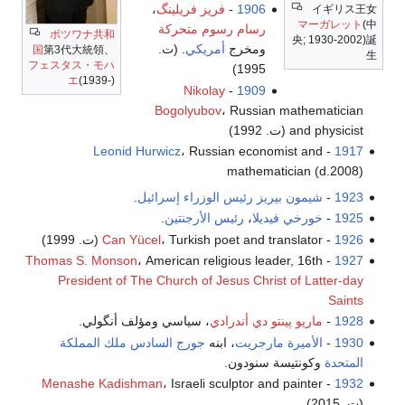
1906
-
فريز فريلينگ
،
イギリス王女
マーガレット
(中
رسام رسوم متحركة
ボツワナ共和
央; 1930-2002)誕
ومخرج
أمريكي
. (ت.
国
第3代大統領、
生
フェスタス・モハ
1995)
エ
(1939-)
Nikolay
-
1909
Bogolyubov
، Russian mathematician
and physicist (ت. 1992)
Leonid Hurwicz
، Russian economist and
-
1917
mathematician (d.2008)
1923
-
شيمون بيريز
رئيس الوزراء إسرائيل
.
1925
-
خورخي فيديلا
،
رئيس الأرجنتين
.
1926
-
، Turkish poet and translator (ت. 1999)
Can Yücel
Thomas S. Monson
، American religious leader, 16th
-
1927
President of The Church of Jesus Christ of Latter-day
Saints
1928
-
ماريو پينتو دي أندرادي
، سياسي ومؤلف أنگولي.
1930
-
الأميرة مارجريت
، ابنه
جورج السادس ملك المملكة
المتحدة
وكونتيسة سنودون.
Menashe Kadishman
، Israeli sculptor and painter
-
1932
(ت. 2015)