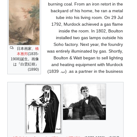
burning coal. From an iron retort in the
backyard of his home, he ran a metal
tube into his living room. On 29 Jul
1792, Murdock achieved a gas flame
inside the room. In 1802, Boulton
installed two gas lamps outside his
Soho factory. Next year, the foundry
日本画家、
橋
was entirely illuminated by gas. Shortly,
本雅邦
(1835-
Boulton & Watt began to sell lighting
1908)誕生。画像
は『白雲紅樹』
and heating equipment with Murdock
(1890)
as a partner in the business. (ت. 1839)