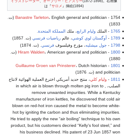
イラストレーター
、
オーブリー・ビアズリー
(1872-1898)。右画像
は『
サロメ
』挿絵(1894)
1754 -
Banastre Tarleton
، English general and politician (ت.
1833)
1765
- الملك
وليام الرابع
، ملك
المملكة المتحدة
.
1789
-
أوگستان لوي كوشي
، عالم
رياضيات
فرنسي
(ت. 1857)
1798
-
جول ميشليه
، مؤرخ وفيلسوف
فرنسي
. (ت. 1874)
1800
-
Hiram Walden
، American general and politician (ت.
1880)
Guillaume Groen van Prinsterer
، Dutch historian
-
1801
and politician (ت. 1876)
1811
-
وليام كلي
، منتج حديد أمريكي اخترع العملية الهوائية لانتاج
الصلب، , in which air is blown through molten pig iron to
remove unwanted impurities. While a Kentucky
manufacturer of iron kettles, he discovered that cold air
blown on red-hot iron caused the metal to become white-
hot by igniting the carbon and thus eliminating impurities.
He tried to apply the new “air boiling” technique to his own
product, but his customers decried “Kelly's fool steel,” and
his business declined. His patent of 23 Jun 1857 won