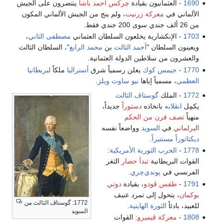
1690
- العثمانيون بقيادة
چركس أحمد باشا
ينتصرون على الجيش
الألماني في
معركة زرنيت
، ولم ينج من الجيش الألماني المكون
من 26 ألف جندي سوى 200 جندي فقط.
1703
- الإنكشارية يخلعون السلطان العثماني
مصطفى الثاني
،
ويعينون السلطان "
أحمد الثالث
بن
محمد الرابع
"، السلطان الثالث
والعشرون من سلاطين الدولة العثمانية.
1770
-
جيمس كوك
يعلن رسمياً شرق
أستراليا
ملكاً
لبريطانيا
العظمى
، مسمياً إياها
نيو ساوث ويلز
.
1772
- الملك
گوستاڤ الثالث
يكمِل
انقلابه
باتخاذه
دستوراً
جديداً،
منهياً
تصف قرن من الحكم
البرلماني
في
السويد
وواضعاً نفسه
ديكتاتوراً مستنيراً
.
1778
-
الحرب الثورية الأمريكية
:
القوات البريطانية
تبدأ حصار
الثغر
الفرنسي في
پوندي‌چري
.
1791
-
طقس ڤودو
، بقيادة
دوتي
بوكمان
، يتحول إلى تمرد عنيف
1772: گوستاڤ الثالث من
للعبيد، بادئاً
الثورة الهايتية
.
السويد
1808
-
معركة ڤيميرو
: القوات