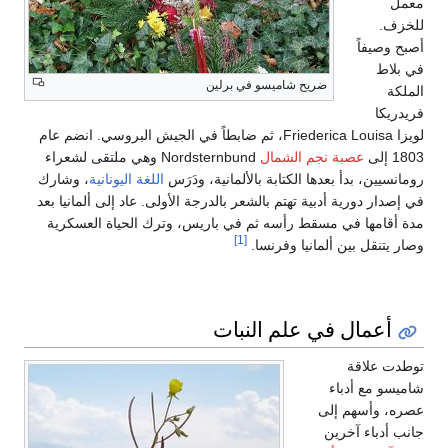
معمل
للخزف.
أصبح وصيفاً
في بلاط
ضريح شاميسو في برلين
الملكة
فريدريكا
لويزا Friederica Louisa، ثم ضابطاً في الجيش البروسي. انضم عام
1803 إلى
عصبة نجم الشمال
Nordsternbund وهي ملتقى لشعراء
رومانسيين، بدأ بعدها الكتابة بالألمانية، ودَرَس
اللغة اليونانية
، وشارك
في إصدار دورية أدبية تهتم بالشعر بالدرجة الأولى. عاد إلى ألمانيا بعد
مدة أقامها في مسقط رأسه ثم في باريس، وترك الحياة العسكرية
[1]
وصار يتنقل بين ألمانيا وفرنسا.
أعمال في علم النبات
توطدت علاقة
شاميسو مع أدباء
عصره، وأسهم إلى
جانب أدباء آخرين