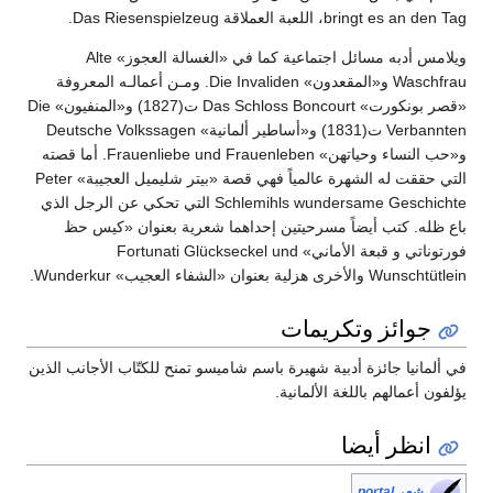
bringt es an den Tag، اللعبة العملاقة Das Riesenspielzeug.
ويلامس أدبه مسائل اجتماعية كما في «الغسالة العجوز» Alte
Waschfrau و«المقعدون» Die Invaliden. ومـن أعمالـه المعروفة
«قصر بونكورت» Das Schloss Boncourt ت(1827) و«المنفيون» Die
Verbannten ت(1831) و«أساطير ألمانية» Deutsche Volkssagen
و«حب النساء وحياتهن» Frauenliebe und Frauenleben. أما قصته
التي حققت له الشهرة عالمياً فهي قصة «بيتر شليميل العجيبة» Peter
Schlemihls wundersame Geschichte التي تحكي عن الرجل الذي
باع ظله. كتب أيضاً مسرحيتين إحداهما شعرية بعنوان «كيس حظ
فورتوناتي و قبعة الأماني» Fortunati Glückseckel und
Wunschtütlein والأخرى هزلية بعنوان «الشفاء العجيب» Wunderkur.
جوائز وتكريمات
في ألمانيا جائزة أدبية شهيرة باسم شاميسو تمنح للكتّاب الأجانب الذين
يؤلفون أعمالهم باللغة الألمانية.
انظر أيضا
شعر portal