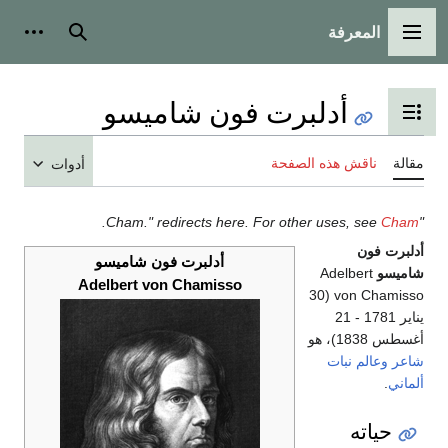
المعرفة
القائمة الرئيسية
بحث
أدوات
أدلبرت فون شاميسو
تبديل عرض جدول المحتويات
مقالة
ناقش هذه الصفحة
أدوات
.
Cham
"Cham." redirects here. For other uses, see
أدلبرت فون
أدلبرت فون شاميسو
شاميسو
Adelbert
Adelbert von Chamisso
von Chamisso (30
يناير 1781 - 21
أغسطس 1838)، هو
شاعر
وعالم نبات
ألماني
.
حياته