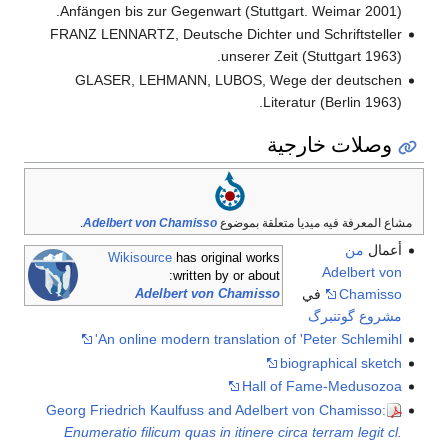
Anfängen bis zur Gegenwart (Stuttgart. Weimar 2001).
FRANZ LENNARTZ, Deutsche Dichter und Schriftsteller
unserer Zeit (Stuttgart 1963).
GLASER, LEHMANN, LUBOS, Wege der deutschen
Literatur (Berlin 1963).
وصلات خارجية
مشاع المعرفة فيه ميديا متعلقة بموضوع
Adelbert von Chamisso
.
أعمال
من
Wikisource
has original works
Adelbert von
written by or about:
Chamisso
في
Adelbert von Chamisso
مشروع گوتنبرگ
An online modern translation of 'Peter Schlemihl'
biographical sketch
Hall of Fame-Medusozoa
Georg Friedrich Kaulfuss and Adelbert von Chamisso:
Enumeratio filicum quas in itinere circa terram legit cl.