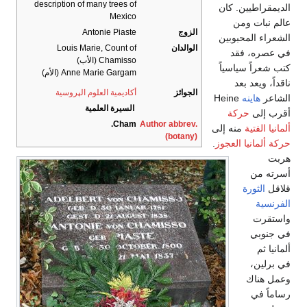
description of many trees of
الديمقراطيين. كان
Mexico
عالم نبات ومن
الزوج
Antonie Piaste
الشعراء المحبوبين
الوالدان
Louis Marie, Count of
في عصره، فقد
Chamisso (الأب)
كتب شعراً سياسياً
Anne Marie Gargam (الأم)
ناقداً، ويعد بعد
الجوائز
أكاديمية العلوم الپروسية
الشاعر
هاينه
Heine
السيرة العلمية
أقرب إلى
حركة
Cham.
Author abbrev.
ألمانيا الفتية
منه إلى
(botany)
حركة ألمانيا العجوز
.
هربت
أسرته من
قلاقل
الثورة
الفرنسية
واستقرت
في جنوبي
ألمانيا ثم
في برلين،
وعمل هناك
رساماً في