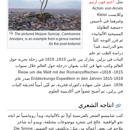
مثل:
آخيم فون أرنيم
Achim von Arnim
وكلايست Kleist
وغيرهما في تأسيس
«جمعية الطاولة
المسيحية الألمانية».
The pictured Mojave Suncup,
Camissonia
brevipes
, is an example from a genus named
ثم قرر التوجه كلياً
for the poet-botanist.
نحو الدراسة، فبدأ
دراسة الطب ثم علم
النبات في برلين. شارك بين عامي 1815ـ 1818 في رحلة بحرية حول
العالم وكتب عنها في كتاب بعنوان «رحلة حول العالم خلال سنوات
1815- 1818» Reise um die Welt mit der Romanzoffischen
Entdeckungs-Expedition in den Jahren 1815-1818 صدر عام
1836. حصل على شهادة دكتوراه فخرية، ثم عُيّن أميناً لحديقة النبات
في برلين، ثم أصبح عضواً في أكاديمية العلوم.
انتاجه الشعري
كتب شاميسو الشعر بالفرنسية أولاً ثم بالألمانية، وبدأ رومانسياً ثم اتجه
نحو الواقعية. عالج في شعره موضوعات مختلفة، ويبدو أنه شاعر
ملاحم في بعض أعماله من مثل؛ وتكشف عنه الشمس Die Sonne