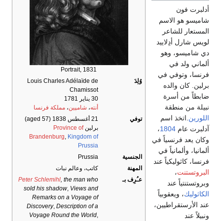
أدلبرت فون
شاميسو هو الاسم
المستعار للشاعر
لويس شارل أدِلاييد
دي شاميسو، وهو
ألماني ولد في
Portrait, 1831
فرنسا، وتوفي في
وُلِدَ
Louis Charles Adélaïde de
برلين. كان والده
Chamissot
ضابطاً من أسرة
30 يناير 1781
نبيلة من منطقة
أنته
،
شامپين
،
مملكة فرنسا
اللورين
.اتخذ اسم
توفي
21 أغسطس 1838
(aged 57)
برلين
Province of
آدلبرت عام
1804
،
Brandenburg
,
Kingdom of
وكان يعد فرنسياً في
Prussia
ألمانيا، وألمانياً في
الجنسية
Prussia
فرنسا، كاثوليكياً عند
المهنة
كاتب، وعالم نبات
البروتستنت
،
عـُرِف بـ
, the man who
Peter Schlemihl
وبروتستنتياً عند
sold his shadow
,
Views and
الكاثوليك
، ويعقوبياً
Remarks on a Voyage of
عند الأرستقراطيين،
Discovery
,
Description of a
Voyage Round the World
,
ونبيلاً عند