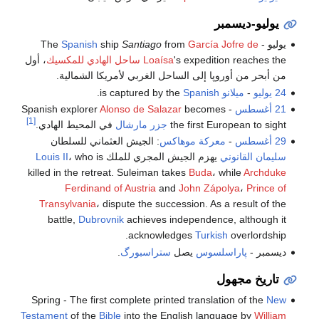
يوليو-ديسمبر
يوليو - The
García Jofre de
from
Santiago
ship
Spanish
's expedition reaches the
Loaísa
ساحل الهادي للمكسيك
، أول
من أبحر من أوروپا إلى الساحل الغربي لأمريكا الشمالية.
24 يوليو
-
ميلانو
is captured by the
Spanish
.
21 أغسطس
- Spanish explorer
becomes
Alonso de Salazar
[1]
the first European to sight
جزر مارشال
في المحيط الهادي.
29 أغسطس
-
معركة موهاكس
: الجيش العثماني للسلطان
سليمان القانوني
يهزم الجيش المجري للملك
، who is
Louis II
killed in the retreat. Suleiman takes
Buda
، while
Archduke
Ferdinand of Austria
and
John Zápolya
،
Prince of
Transylvania
، dispute the succession. As a result of the
battle,
Dubrovnik
achieves independence, although it
acknowledges
Turkish
overlordship.
ديسمبر -
پاراسلسوس
يصل
ستراسبورگ
.
تاريخ مجهول
Spring - The first complete printed translation of the
New
Testament
of the
Bible
into the English language by
William