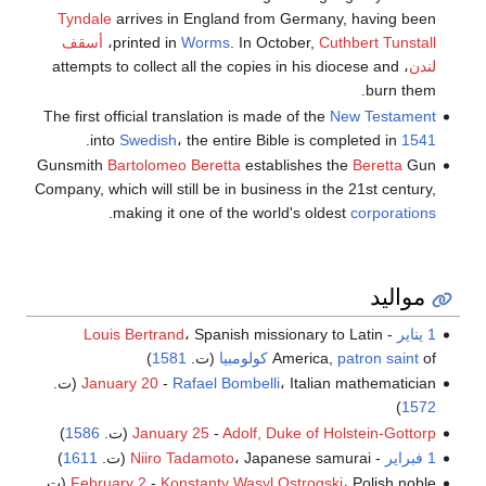
Tyndale
arrives in England from Germany, having been
Cuthbert Tunstall
. In October,
Worms
printed in
،
أسقف
لندن
، attempts to collect all the copies in his diocese and
burn them.
The first official translation is made of the
New Testament
.
into
Swedish
، the entire Bible is completed in
1541
Gunsmith
Bartolomeo Beretta
establishes the
Beretta
Gun
Company, which will still be in business in the 21st century,
.
making it one of the world's oldest
corporations
مواليد
1 يناير
-
، Spanish missionary to Latin
Louis Bertrand
of
patron saint
America,
كولومبيا
(ت.
1581
)
، Italian mathematician (ت.
Rafael Bombelli
-
January 20
)
1572
Adolf, Duke of Holstein-Gottorp
-
January 25
(ت.
1586
)
1 فبراير
-
، Japanese samurai (ت.
Niiro Tadamoto
1611
)
، Polish noble (ت.
Konstanty Wasyl Ostrogski
-
February 2