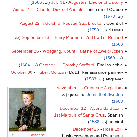
Augustus, Elector of Saxony
-
July 31
(ت.
1586
)
August 18
-
Claude, Duke of Aumale
، third son of Claude
(ت.
1573
)
August 22
-
Adolph of Nassau-Saarbrücken
، Count of
Nassau (ت.
1559
)
Henry Manners, 2nd Earl of Rutland
-
September 23
(ت.
)
1563
September 26
-
Wolfgang, Count Palatine of Zweibrücken
(ت.
1569
)
، English noble (ت.
Dorothy Stafford
-
October 1
1604
)
October 30
-
Hubert Goltzius
، Dutch Renaissance painter-
engraver (ت.
1583
)
November 1
-
Catherine Jagiellon
،
John III of Sweden
queen of
(ت.
)
1583
December 12
-
Álvaro de Bazán,
1st Marquis of Santa Cruz
، Spanish
admiral (ت.
1588
)
December 26
-
Rose Lok
،
Catherine
businesswoman and Protestant