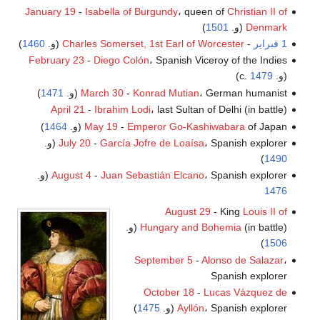
January 19
-
Isabella of Burgundy
، queen of
Christian II of
Denmark
(و.
1501
)
1 فبراير
-
Charles Somerset, 1st Earl of Worcester
(و.
1460
)
February 23
-
Diego Colón
، Spanish Viceroy of the Indies
(و. c.
1479
)
، German humanist (و.
Konrad Mutian
-
March 30
1471
)
April 21
-
Ibrahim Lodi
، last Sultan of Delhi (in battle)
of Japan (و.
Emperor Go-Kashiwabara
-
May 19
1464
)
، Spanish explorer (و.
García Jofre de Loaísa
-
July 20
)
1490
، Spanish explorer (و.
Juan Sebastián Elcano
-
August 4
1476
August 29
- King
Louis II of
(in battle) (و.
Hungary and Bohemia
)
1506
September 5
-
Alonso de Salazar
،
Spanish explorer
October 18
-
Lucas Vázquez de
، Spanish explorer (و.
Ayllón
1475
)