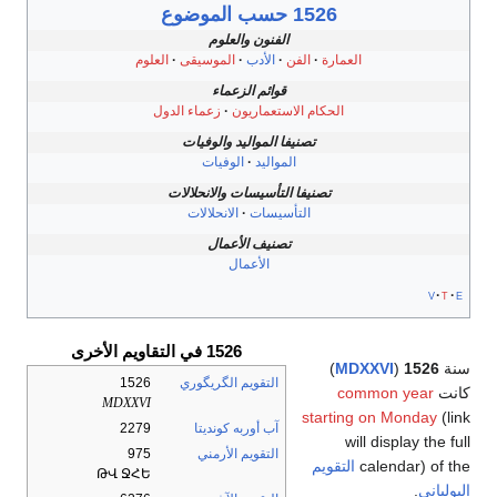
1526 حسب الموضوع
الفنون والعلوم
العمارة
الفن
الأدب
الموسيقى
العلوم
قوائم الزعماء
الحكام الاستعماريون
زعماء الدول
تصنيفا المواليد والوفيات
المواليد
الوفيات
تصنيفا التأسيسات والانحلالات
التأسيسات
الانحلالات
تصنيف الأعمال
الأعمال
v
t
e
1526 في التقاويم الأخرى
سنة
1526
(
MDXXVI
)
التقويم الگريگوري
1526
كانت
common year
MDXXVI
starting on Monday
(link
آب أوربه كونديتا
2279
will display the full
التقويم الأرمني
975
calendar) of the
التقويم
ԹՎ ՋՀԵ
اليولياني
.