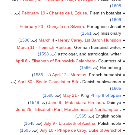
)
1608
، Flemish botanist (ت.
Charles de L'Ecluse
-
February 19
)
1609
February 23
-
Gonçalo da Silveira
، Portuguese Jesuit
missionary (ت.
1561
)
Henry Carey, 1st Baron Hunsdon
-
March 4
(ت.
1596
)
March 11
-
Heinrich Rantzau
، German humanist writer,
astrologer, and astrological writer (ت.
1598
)
April 8
-
Elisabeth of Brunswick-Calenberg
، Countess of
Henneberg (ت.
1566
)
، French humanist (ت.
Muretus
-
April 12
1585
)
، Danish noblewoman (ت.
Beate Clausdatter Bille
-
April 30
)
1605
Philip II of Spain
- King
May 21
(ت.
1598
)
، Daimyo (ت.
Matsudaira Hirotada
-
June 9
1549
)
June 25
-
Elisabeth Parr, Marchioness of Northampton
،
English noble (ت.
1565
)
، Polish noble (ت.
Elizabeth of Austria
-
July 9
1545
)
Philipe de Croÿ, Duke of Aerschot
-
July 10
(ت.
1595
)