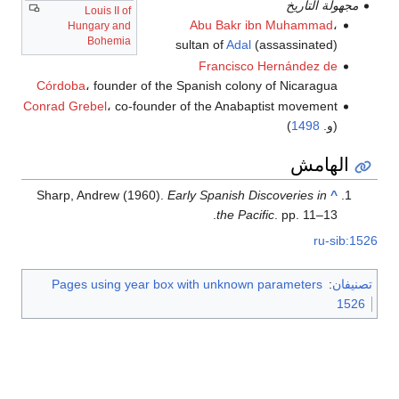
مجهولة التاريخ
Louis II of
Abu Bakr ibn Muhammad
،
Hungary and
Bohemia
sultan of
Adal
(assassinated)
Francisco Hernández de
Córdoba
، founder of the Spanish colony of Nicaragua
Conrad Grebel
، co-founder of the Anabaptist movement
(و.
1498
)
الهامش
Sharp, Andrew (1960).
Early Spanish Discoveries in
^
the Pacific
. pp. 11–13.
ru-sib:1526
تصنيفان
:
Pages using year box with unknown parameters
1526