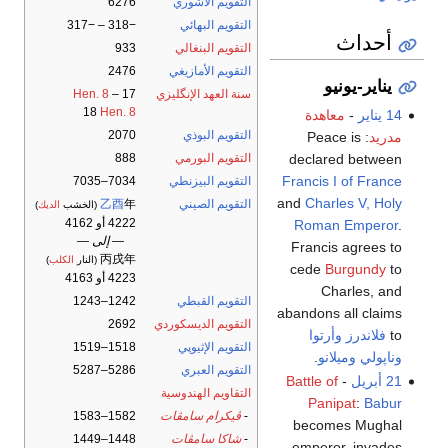
التقويم الآشوري
6276
التقويم البهائي
−318 – −317
أحداث
التقويم البنغالي
933
التقويم الأمازيغي
2476
يناير-يونيو
سنة العهد الإنگليزي
17
–
Hen. 8
18
Hen. 8
14 يناير
-
معاهدة
التقويم البوذي
2070
مدريد
: Peace is
declared between
التقويم البورمي
888
Francis I of France
التقويم البيزنطي
7034–7035
and
Charles V, Holy
التقويم الصيني
年
乙酉
(الخشب
الديك
)
4222 أو 4162
Roman Emperor
.
— إلى —
Francis agrees to
丙戌年
(النار
الكلب
)
cede
Burgundy
to
4223 أو 4163
Charles, and
التقويم القبطي
1242–1243
abandons all claims
التقويم الديسكوردي
2692
to
فلاندرز
وأرتوا
التقويم الإثيوپي
1518–1519
وناپولي
وميلانو
.
التقويم العبري
5286–5287
21 أبريل
-
Battle of
التقاويم الهندوسية
Panipat
:
Babur
-
ڤيكرام سامڤات
1582–1583
becomes Mughal
-
شاكا سامڤات
1448–1449
emperor, invades