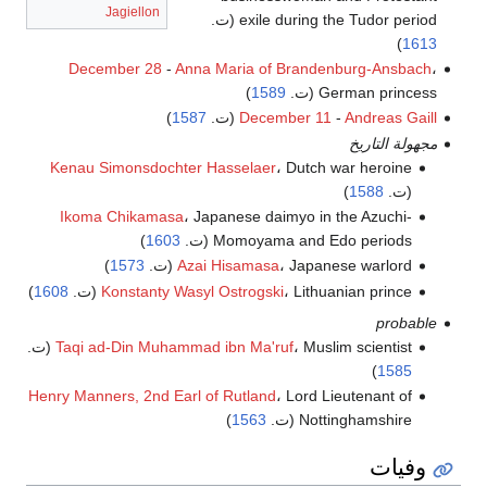
Jagiellon
exile during the Tudor period (ت.
)
1613
December 28
-
Anna Maria of Brandenburg-Ansbach
،
German princess (ت.
1589
)
Andreas Gaill
-
December 11
(ت.
1587
)
مجهولة التاريخ
Kenau Simonsdochter Hasselaer
، Dutch war heroine
(ت.
1588
)
Ikoma Chikamasa
، Japanese daimyo in the Azuchi-
Momoyama and Edo periods (ت.
1603
)
، Japanese warlord (ت.
Azai Hisamasa
1573
)
، Lithuanian prince (ت.
Konstanty Wasyl Ostrogski
1608
)
probable
، Muslim scientist (ت.
Taqi ad-Din Muhammad ibn Ma'ruf
)
1585
Henry Manners, 2nd Earl of Rutland
، Lord Lieutenant of
Nottinghamshire (ت.
1563
)
وفيات