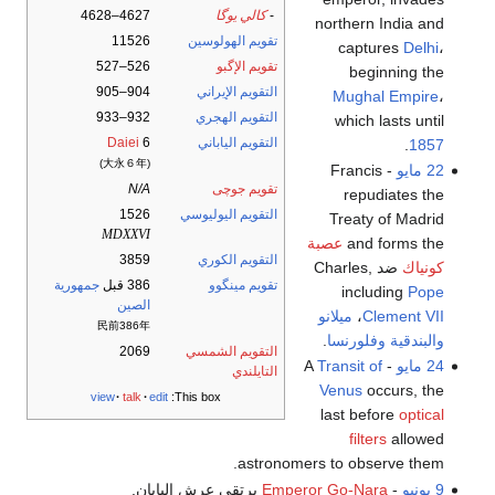
-
كالي يوگا
4627–4628
northern India and
تقويم الهولوسين
11526
captures
Delhi
،
تقويم الإگبو
526–527
beginning the
التقويم الإيراني
904–905
Mughal Empire
،
التقويم الهجري
932–933
which lasts until
التقويم الياباني
6
Daiei
.
1857
(大永６年)
22 مايو
- Francis
تقويم جوچى
N/A
repudiates the
التقويم اليوليوسي
1526
Treaty of Madrid
MDXXVI
and forms the
عصبة
التقويم الكوري
3859
كونياك
ضد Charles,
تقويم مينگوو
386 قبل
جمهورية
including
Pope
الصين
Clement VII
،
ميلانو
民前386年
والبندقية
وفلورنسا
.
التقويم الشمسي
2069
24 مايو
- A
Transit of
التايلندي
Venus
occurs, the
view
talk
edit
This box:
last before
optical
filters
allowed
astronomers to observe them.
9 يونيو
-
Emperor Go-Nara
يرتقي عرش اليابان.