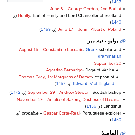
)
1467
June 8
–
George Gordon, 2nd Earl of
، Earl of Huntly and Lord Chancellor of Scotland (و.
Huntly
)
1440
John I Albert of Poland
–
June 17
(و.
1459
)
يوليو - ديسمبر
August 15
–
Constantine Lascaris
،
Greek
scholar and
grammarian
September 20
Agostino Barbarigo
، Doge of Venice
Thomas Grey, 1st Marquess of Dorset
، stepson of
Edward IV of England
(و.
1457
)
، Scottish bishop (و.
Andrew Stewart
–
September 29
1442
)
November 19
–
Amalia of Saxony, Duchess of Bavaria
-
Landshut (و.
1436
)
، Portuguese explorer (و.
Gaspar Corte-Real
–
probable
)
1450
الهامش