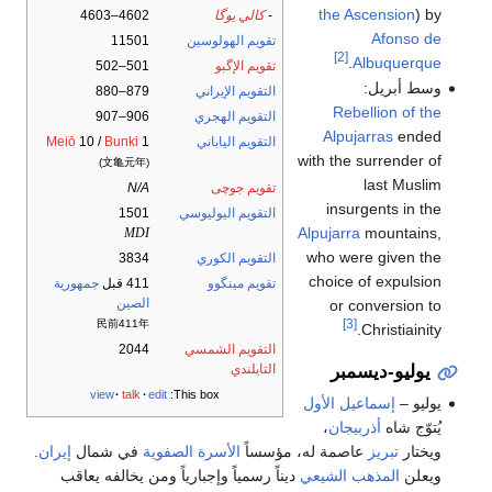
the Ascension
) by
-
كالي يوگا
4602–4603
Afonso de
تقويم الهولوسين
11501
[2]
.
Albuquerque
تقويم الإگبو
501–502
وسط أبريل:
التقويم الإيراني
879–880
Rebellion of the
التقويم الهجري
906–907
Alpujarras
ended
التقويم الياباني
1
Bunki
10 /
Meiō
with the surrender of
(文亀元年)
last Muslim
تقويم جوچى
N/A
insurgents in the
التقويم اليوليوسي
1501
Alpujarra
mountains,
MDI
who were given the
التقويم الكوري
3834
choice of expulsion
تقويم مينگوو
411 قبل
جمهورية
الصين
or conversion to
[3]
民前411年
Christiainity.
التقويم الشمسي
2044
يوليو-ديسمبر
التايلندي
view
talk
edit
This box:
يوليو –
إسماعيل الأول
يُتوّج شاه
أذربيجان
،
ويختار
تبريز
عاصمة له، مؤسساً
الأسرة الصفوية
في شمال
إيران
.
ويعلن
المذهب الشيعي
ديناً رسمياً وإجبارياً ومن يخالفه يعاقب