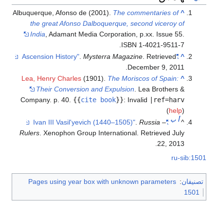
Albuquerque, Afonso de (2001).
The commentaries of
^
the great Afonso Dalboquerque, second viceroy of
India
, Adamant Media Corporation, p.xx. Issue 55.
ISBN 1-4021-9511-7.
.
Mysterra Magazine
. Retrieved
"Ascension History"
^
.
December 9,
2011
Lea, Henry Charles
(1901).
The Moriscos of Spain:
^
Their Conversion and Expulsion
. Lea Brothers &
Company. p. 40.
{{
cite book
}}
:
Invalid
|ref=harv
(
help
)
أ
ب
.
Russia –
"Ivan III Vasil'yevich (1440–1505)"
^
Rulers
. Xenophon Group International
. Retrieved
July
.
22,
2013
ru-sib:1501
تصنيفان
:
Pages using year box with unknown parameters
1501