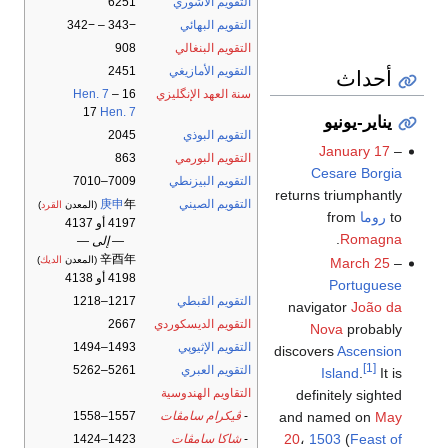
التقويم الآشوري
6251
التقويم البهائي
−343 – −342
التقويم البنغالي
908
أحداث
التقويم الأمازيغي
2451
سنة العهد الإنگليزي
16
–
Hen. 7
17
Hen. 7
يناير-يونيو
التقويم البوذي
2045
January 17
–
التقويم البورمي
863
Cesare Borgia
التقويم البيزنطي
7009–7010
returns triumphantly
التقويم الصيني
年
庚申
(المعدن
القرد
)
to
روما
from
4197 أو 4137
.
Romagna
— إلى —
辛酉年
(المعدن
الديك
)
March 25
–
4198 أو 4138
Portuguese
التقويم القبطي
1217–1218
navigator
João da
التقويم الديسكوردي
2667
Nova
probably
التقويم الإثيوپي
1493–1494
discovers
Ascension
[1]
التقويم العبري
5261–5262
Island
.
It is
التقاويم الهندوسية
definitely sighted
and named on
May
-
ڤيكرام سامڤات
1557–1558
20
،
1503
(
Feast of
-
شاكا سامڤات
1423–1424