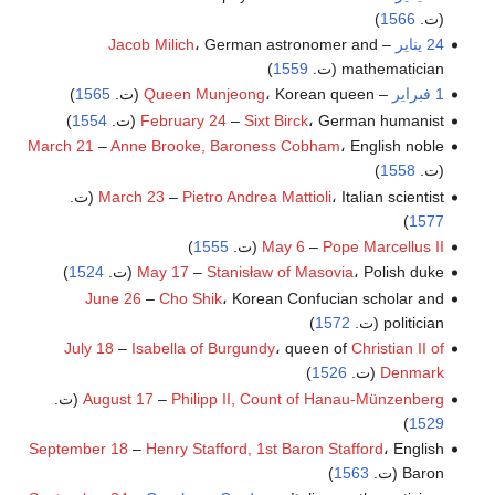
(ت.
1566
)
24 يناير
–
، German astronomer and
Jacob Milich
mathematician (ت.
1559
)
1 فبراير
–
، Korean queen (ت.
Queen Munjeong
1565
)
، German humanist (ت.
Sixt Birck
–
February 24
1554
)
March 21
–
Anne Brooke, Baroness Cobham
، English noble
(ت.
1558
)
، Italian scientist (ت.
Pietro Andrea Mattioli
–
March 23
)
1577
Pope Marcellus II
–
May 6
(ت.
1555
)
، Polish duke (ت.
Stanisław of Masovia
–
May 17
1524
)
June 26
–
Cho Shik
، Korean Confucian scholar and
politician (ت.
1572
)
July 18
–
Isabella of Burgundy
، queen of
Christian II of
Denmark
(ت.
1526
)
Philipp II, Count of Hanau-Münzenberg
–
August 17
(ت.
)
1529
September 18
–
Henry Stafford, 1st Baron Stafford
، English
Baron (ت.
1563
)