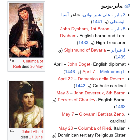
يناير-يونيو
3 يناير
-
علي شير نوائي
، شاعر
آسيا
الوسطى
(و.
1441
)
5 يناير
–
John Dynham, 1st Baron
Dynham
، English baron and Lord
High Treasurer (و.
1433
)
1 فبراير
–
Sigismund of Bavaria
(و.
)
1439
Columba of
April –
John Doget
، English diplomat
Rieti
died
20 May
Minkhaung II
–
April 7
(و.
1446
)
April 22
–
Domenico della Rovere
،
Catholic cardinal (و.
1442
)
May 3
–
John Devereux, 8th Baron
، English Baron (و.
Ferrers of Chartley
)
1463
May 7
–
Giovanni Battista Zeno
،
cardinal
May 20
–
Columba of Rieti
، Italian
John I Albert
Dominican tertiary Religious Sister (و.
died
17 June