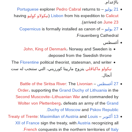
بالإعدام.
21 يوليو
–
returns to
Pedro Cabral
explorer
Portuguese
Calicut
from his expedition to
Lisbon
(
نيكولاو كوِليو
having
).
arrived on
June 23
27 يوليو
–
is formally installed as canon of
Copernicus
Frauenberg Cathedral.
أغسطس
John, King of Denmark
، Norway and Sweden is
deposed from the Swedish throne.
The
Florentine
political theorist, statesman, and writer
نيكولو ماكياڤلي
يتزوج مارييتا كورزيني، التي ستنجب له ست
أنجال.
27 أغسطس
–
Livonian
: The
Battle of the Siritsa River
Order
، supporting the
Grand Duchy of Lithuania
in the
Second Muscovite–Lithuanian War
and commanded by
Wolter von Plettenberg
، defeats an army of the
Grand
.
Duchy of Moscow
and
Pskov Republic
13 أكتوبر
–
Louis
and
Maximilian of Austria
:
Treaty of Trente
XII of France
sign the treaty, with
Austria
recognizing all
.
French
conquests in the northern territories of
Italy