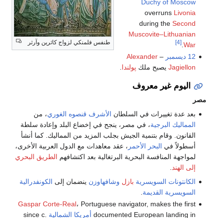
Duchy of Moscow
overruns
Livonia
during the
Second
Muscovite–Lithuanian
طنفس فلمنكي لزواج كاثرين وآرثر
[4]
.
War
12 ديسمبر
–
Alexander
Jagiellon
يصبح ملك
پولندا
.
اليوم غير معروف
مصر
بعد عدة تغييرات في السلطان
الأشرف قنصوه الغوري
، من
المماليك البرجية
، في مصر، ينجح في إخضاع البلد وإعادة سلطة
القانون. وقام بتنمية الجيش بجلب المزيد من المماليك. كما أنشأ
أسطولاً في
البحر الأحمر
، عقد معاهدات مع الدول العربية الأخرى،
لمواجهة المنافسة البحرية البرتغالية بعد اكتشافهم
الطريق البحري
إلى الهند
.
الكانتونات السويسرية
بازل
وشافهاوزن
ينضمان إلى
الكونفدرالية
السويسرية القديمة
.
Gaspar Corte-Real
، Portuguese navigator, makes the first
documented European landing in
أمريكا الشمالية
since c.