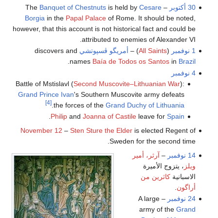
30 أكتوبر
– The
Cesare
is held by
Banquet of Chestnuts
Borgia
in the
Papal Palace
of Rome. It should be noted,
however, that this account is not historical fact and could be
attributed to enemies of Alexander VI.
1 نوفمبر
(
All Saints
) –
أمريگو ڤسپوتشي
discovers and
.
names
Baía de Todos os Santos
in
Brazil
4 نوفمبر
Battle of Mstislavl (
Second Muscovite–Lithuanian War
):
Grand Prince Ivan
's Southern Muscovite army defeats
[4]
.
the forces of the
Grand Duchy of Lithuania
.
Philip
and
Joanna of Castile
leave for
Spain
November 12
–
Sten Sture the Elder
is elected Regent of
Sweden for the second time.
14 نوفمبر
–
آرثر، أمير
ويلز
، يتزوج الأميرة
الاسبانية
كاثرين من
أراگون
.
24 نوفمبر
– A large
army of the
Grand