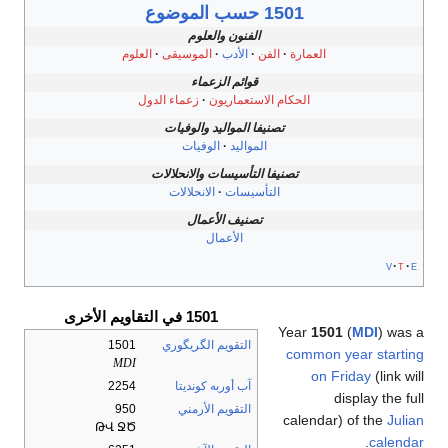
1501 حسب الموضوع
الفنون والعلوم
العمارة
الفن
الأدب
الموسيقى
العلوم
قوائم الزعماء
الحكام الاستعماريون
زعماء الدول
تصنيفا المواليد والوفيات
المواليد
الوفيات
تصنيفا التأسيسات والانحلالات
التأسيسات
الانحلالات
تصنيف الأعمال
الأعمال
v
t
e
1501 في التقاويم الأخرى
Year
1501
(
MDI
) was a
التقويم الگريگوري
1501
common year starting
MDI
on Friday
(link will
آب أوربه كونديتا
2254
display the full
التقويم الأرمني
950
calendar) of the
Julian
ԹՎ ՋԾ
.
calendar