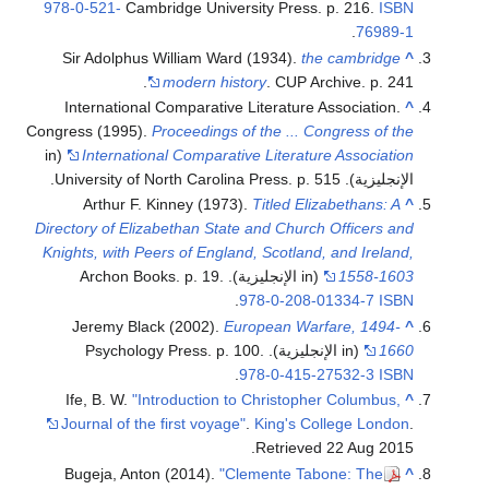
978-0-521-
Cambridge University Press. p. 216.
ISBN
.
76989-1
Sir Adolphus William Ward (1934).
the cambridge
^
modern history
. CUP Archive. p. 241.
International Comparative Literature Association.
^
Congress (1995).
Proceedings of the ... Congress of the
(in
International Comparative Literature Association
الإنجليزية). University of North Carolina Press. p. 515.
Arthur F. Kinney (1973).
Titled Elizabethans: A
^
Directory of Elizabethan State and Church Officers and
Knights, with Peers of England, Scotland, and Ireland,
1558-1603
(in الإنجليزية). Archon Books. p. 19.
.
978-0-208-01334-7
ISBN
Jeremy Black (2002).
European Warfare, 1494-
^
1660
(in الإنجليزية). Psychology Press. p. 100.
.
978-0-415-27532-3
ISBN
Ife, B. W.
"Introduction to Christopher Columbus,
^
Journal of the first voyage"
.
King's College London
.
.
Retrieved
22 Aug
2015
Bugeja, Anton (2014).
"Clemente Tabone: The
^