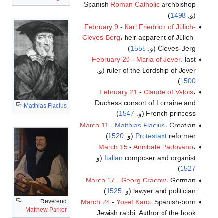
Spanish
Roman Catholic
archbishop
(و.
1498
)
February 9
-
Karl Friedrich of Jülich-
Cleves-Berg
، heir apparent of Jülich-
Cleves-Berg (و.
1555
)
February 20
-
Maria of Jever
، last
ruler of the Lordship of Jever (و.
)
1500
February 21
-
Claude of Valois
،
Duchess consort of Lorraine and
Matthias Flacius
French princess (و.
1547
)
March 11
-
Matthias Flacius
، Croatian
reformer (و.
Protestant
1520
)
March 15
-
Annibale Padovano
،
composer and organist (و.
Italian
)
1527
March 17
-
Georg Cracow
، German
lawyer and politician (و.
1525
)
March 24
-
Yosef Karo
، Spanish-born
Reverend
Matthew Parker
Jewish rabbi. Author of the book