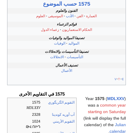
1575 حسب الموضوع
الفنون والعلوم
العمارة
الفن
الأدب
الموسيقى
العلوم
قوائم الزعماء
الحكام الاستعماريون
زعماء الدول
تصنيفا المواليد والوفيات
المواليد
الوفيات
تصنيفا التأسيسات والانحلالات
التأسيسات
الانحلالات
تصنيف الأعمال
الأعمال
v
t
e
1575 في التقاويم الأخرى
Year
1575
(
MDLXXV
)
التقويم الگريگوري
1575
was a
common year
MDLXXV
starting on Saturday
آب أوربه كونديتا
2328
(link will display the full
التقويم الأرمني
1024
calendar) of the
Julian
ԹՎ ՌԻԴ
.
calendar