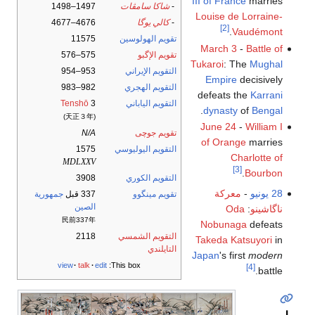
III of France
marries
-
شاكا سامڤات
1497–1498
Louise de Lorraine-
-
كالي يوگا
4676–4677
[2]
.
Vaudémont
تقويم الهولوسين
11575
March 3
-
Battle of
تقويم الإگبو
575–576
Tukaroi
: The
Mughal
التقويم الإيراني
953–954
Empire
decisively
التقويم الهجري
982–983
defeats the
Karrani
التقويم الياباني
3
Tenshō
.
dynasty
of
Bengal
(天正３年)
June 24
-
William I
تقويم جوچى
N/A
of Orange
marries
التقويم اليوليوسي
1575
Charlotte of
MDLXXV
[3]
.
Bourbon
التقويم الكوري
3908
28 يونيو
-
معركة
تقويم مينگوو
337 قبل
جمهورية
الصين
ناگاشينو
:
Oda
民前337年
Nobunaga
defeats
التقويم الشمسي
2118
Takeda Katsuyori
in
التايلندي
Japan
's first
modern
view
talk
edit
This box:
[4]
battle.