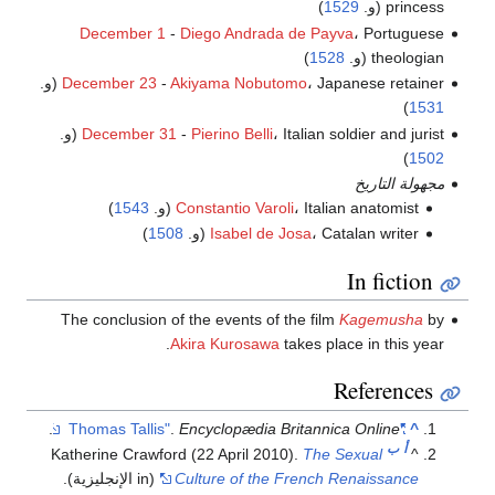
princess (و.
1529
)
December 1
-
Diego Andrada de Payva
، Portuguese
theologian (و.
1528
)
، Japanese retainer (و.
Akiyama Nobutomo
-
December 23
)
1531
، Italian soldier and jurist (و.
Pierino Belli
-
December 31
)
1502
مجهولة التاريخ
، Italian anatomist (و.
Constantio Varoli
1543
)
، Catalan writer (و.
Isabel de Josa
1508
)
In fiction
The conclusion of the events of the film
Kagemusha
by
Akira Kurosawa
takes place in this year.
References
.
.
Encyclopædia Britannica Online
"Thomas Tallis"
^
أ
ب
Katherine Crawford (22 April 2010).
The Sexual
^
Culture of the French Renaissance
(in الإنجليزية).