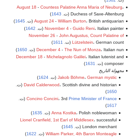
August 18
-
Countess Palatine Anna Maria of Neuburg
،
Duchess of Saxe-Altenburg (ت.
1643
)
، British antiquarian (ت.
William Burton
-
August 24
1645
)
، Italian painter (ت.
Guido Reni
-
November 4
1642
)
November 26
-
John Augustus, Count Palatine of
، German count (ت.
Lützelstein
1611
)
، Italian nun (ت.
The Nun of Monza
-
December 4
1650
)
December 18
-
Michelagnolo Galilei
، Italian lutenist and
composer (ت.
1631
)
مجهولة التاريخ
German mystic
،
Jakob Böhme
(ت.
1624
)
، Scottish divine and historian (ت.
David Calderwood
)
1650
Prime Minister of France
، 3rd
Concino Concini
(ت.
)
1617
، Polish noblewoman (ت.
Anna Kostka
1635
)
Lionel Cranfield, 1st Earl of Middlesex
، successful
London merchant (ت.
1645
)
William Parker, 4th Baron Monteagle
(ت.
1622
)