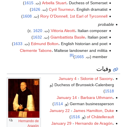
، Duchess of Somerset (ت.
Arbella Stuart
1615
)
، English dramatist (ت.
Cyril Tourneur
1626
)
Rory O'Donnell, 1st Earl of Tyrconnell
(ت.
1608
)
probable
، Italian composer (ت. c.
Vittoria Aleotti
1620
)
، Italian poet (ت.
Giambattista Basile
1632
)
، English historian and poet (ت.
Edmund Bolton
1633
)
Clemente Tabone
، Maltese landowner and militia
[8]
member (ت.
1665
)
وفيات
January 4
-
Sidonie of Saxony
،
Duchess of Brunswick-Calenberg (و.
)
1518
January 14
-
Barbara Uthmann
،
German businessperson (و.
1514
)
January 22
-
James Hamilton, Duke
of Châtellerault
(و.
1516
)
Hernando de
January 29
-
Hernando de Aragón
،
Aragón