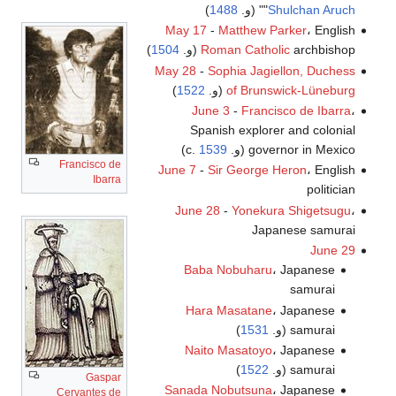
Shulchan Aruch
"
" (و.
1488
)
May 17
-
Matthew Parker
، English
archbishop (و.
Roman Catholic
1504
)
May 28
-
Sophia Jagiellon, Duchess
of Brunswick-Lüneburg
(و.
1522
)
June 3
-
Francisco de Ibarra
،
Spanish explorer and colonial
governor in Mexico (و. c.
1539
)
Francisco de
June 7
-
Sir George Heron
، English
Ibarra
politician
June 28
-
Yonekura Shigetsugu
،
Japanese samurai
June 29
Baba Nobuharu
، Japanese
samurai
Hara Masatane
، Japanese
samurai (و.
1531
)
Naito Masatoyo
، Japanese
samurai (و.
1522
)
Gaspar
Sanada Nobutsuna
، Japanese
Cervantes de