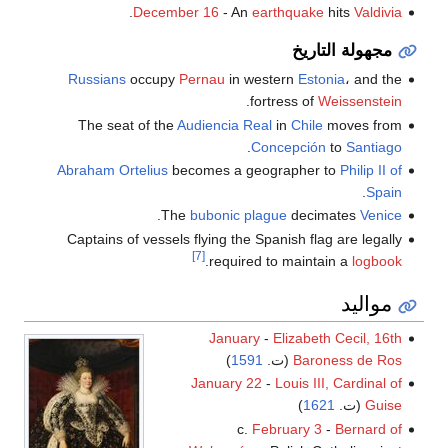
.
December 16
- An
earthquake
hits
Valdivia
مجهولة التاريخ
Russians
occupy
Pernau
in western
Estonia
، and the
.
fortress of
Weissenstein
The seat of the
Audiencia Real
in
Chile
moves from
.
Concepción
to
Santiago
Abraham Ortelius
becomes a geographer to
Philip II of
.
Spain
.
The
bubonic plague
decimates
Venice
Captains of vessels flying the Spanish flag are legally
[7]
.
required to maintain a
logbook
مواليد
January
-
Elizabeth Cecil, 16th
Baroness de Ros
(ت.
1591
)
January 22
-
Louis III, Cardinal of
Guise
(ت.
1621
)
c.
February 3
-
Bernard of