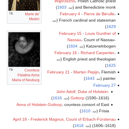
Wąbrzeźno
، Polish Catholic priest
and Benedictine monk (ت.
1603
)
February 4
-
Pierre de Bérulle
،
Marie de'
Medici
French cardinal and statesman (ت.
)
1629
February 15
-
Louis Gunther of
Nassau
، Count of Nassau-
Katzenelnbogen (ت.
1604
)
February 16
-
Richard Carpenter
،
English priest and theologian (ت.
)
1625
Countess
February 21
-
Marten Pepijn
، Flemish
Palatine Anna
painter (ت.
1643
)
Maria of Neuburg
February 27
John Adolf, Duke of Holstein-
(1590–1616) (ت.
Gottorp
1616
)
Anna of Holstein-Gottorp
، countess consort of East
Frisia (ت.
1610
)
April 18
-
Frederick Magnus, Count of Erbach-Fürstenau
(1606–1618) (ت.
1618
)