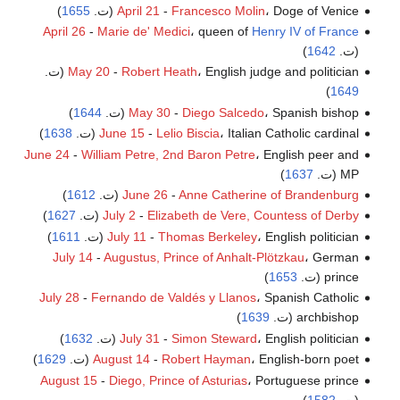
، Doge of Venice (ت.
Francesco Molin
-
April 21
1655
)
April 26
-
Marie de' Medici
، queen of
Henry IV of France
(ت.
1642
)
، English judge and politician (ت.
Robert Heath
-
May 20
)
1649
، Spanish bishop (ت.
Diego Salcedo
-
May 30
1644
)
، Italian Catholic cardinal (ت.
Lelio Biscia
-
June 15
1638
)
June 24
-
William Petre, 2nd Baron Petre
، English peer and
MP (ت.
1637
)
Anne Catherine of Brandenburg
-
June 26
(ت.
1612
)
Elizabeth de Vere, Countess of Derby
-
July 2
(ت.
1627
)
، English politician (ت.
Thomas Berkeley
-
July 11
1611
)
July 14
-
Augustus, Prince of Anhalt-Plötzkau
، German
prince (ت.
1653
)
July 28
-
Fernando de Valdés y Llanos
، Spanish Catholic
archbishop (ت.
1639
)
، English politician (ت.
Simon Steward
-
July 31
1632
)
، English-born poet (ت.
Robert Hayman
-
August 14
1629
)
August 15
-
Diego, Prince of Asturias
، Portuguese prince
(ت.
1582
)