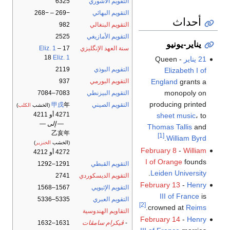
التقويم الآشوري
6325
التقويم البهائي
−269 – −268
أحداث
التقويم البنغالي
982
التقويم الأمازيغي
2525
يناير-يونيو
سنة العهد الإنگليزي
17
–
Eliz. 1
18
Eliz. 1
21 يناير
- Queen
التقويم البوذي
2119
Elizabeth I of
England
grants a
التقويم البورمي
937
monopoly on
التقويم البيزنطي
7083–7084
producing printed
التقويم الصيني
年
甲戌
(الخشب
الكلب
)
4271 أو 4211
sheet music
، to
— إلى —
Thomas Tallis
and
乙亥年
[1]
.
William Byrd
(الخشب
الخنزير
)
February 8
-
William
4272 أو 4212
I of Orange
founds
التقويم القبطي
1291–1292
.
Leiden University
التقويم الديسكوردي
2741
February 13
-
Henry
التقويم الإثيوپي
1567–1568
III of France
is
التقويم العبري
5335–5336
[2]
.
crowned at
Reims
التقاويم الهندوسية
February 14
-
Henry
-
ڤيكرام سامڤات
1631–1632