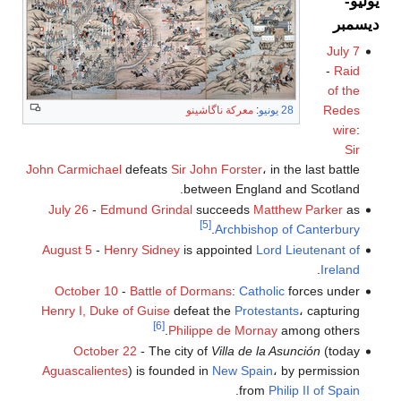
يوليو-
ديسمبر
July 7
-
Raid
of the
Redes
28 يونيو
:
معركة ناگاشينو
wire
:
Sir
John Carmichael
defeats
Sir John Forster
، in the last battle
between England and Scotland.
July 26
-
Edmund Grindal
succeeds
Matthew Parker
as
[5]
.
Archbishop of Canterbury
August 5
-
Henry Sidney
is appointed
Lord Lieutenant of
.
Ireland
October 10
-
Battle of Dormans
:
Catholic
forces under
Henry I, Duke of Guise
defeat the
Protestants
، capturing
[6]
Philippe de Mornay
among others.
October 22
- The city of
Villa de la Asunción
(today
Aguascalientes
) is founded in
New Spain
، by permission
.
from
Philip II of Spain