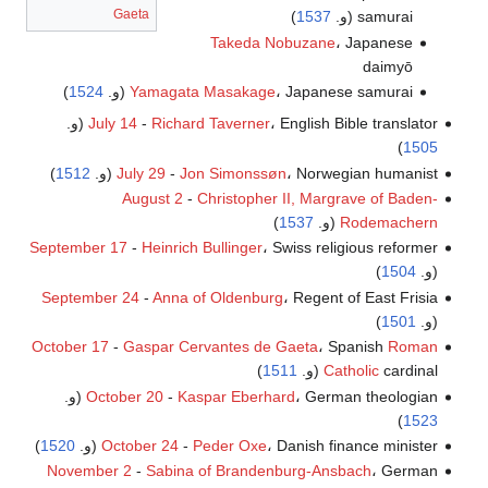
Gaeta
samurai (و.
1537
)
Takeda Nobuzane
، Japanese
daimyō
، Japanese samurai (و.
Yamagata Masakage
1524
)
، English Bible translator (و.
Richard Taverner
-
July 14
)
1505
، Norwegian humanist (و.
Jon Simonssøn
-
July 29
1512
)
August 2
-
Christopher II, Margrave of Baden-
Rodemachern
(و.
1537
)
September 17
-
Heinrich Bullinger
، Swiss religious reformer
(و.
1504
)
September 24
-
Anna of Oldenburg
، Regent of East Frisia
(و.
1501
)
October 17
-
Gaspar Cervantes de Gaeta
، Spanish
Roman
cardinal (و.
Catholic
1511
)
، German theologian (و.
Kaspar Eberhard
-
October 20
)
1523
، Danish finance minister (و.
Peder Oxe
-
October 24
1520
)
November 2
-
Sabina of Brandenburg-Ansbach
، German