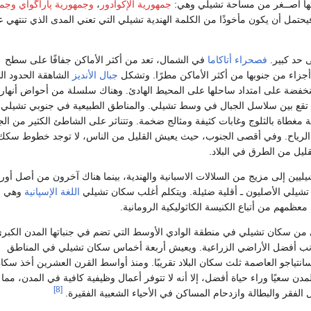
تها أصــغر من مساحة تشيلي وهي:
جمهورية الإكوادور
،
وجمهورية پاراگواي
وجمه
فيحتمل أن يكون مأخوذًا من الكلمة الهندية تشيلي التي تعني المدى الذي تنتهي ع
ى حد كبير.
فصحراء أتاكاما
في الشمال، تعد من أكثر الأماكن جفافًا على سطح
 أجزاء من جنوبها من أكثر الأماكن مطرًا. وتشكل
جبال الأنديز
الشاهقة الحدود ال
نخفضة على امتداد ساحلها على المحيط الهادئ. وهناك سلسلة من أحواض أنهار
تقع بين سلاسل الجبال في وسط تشيلي. والمناطق الطبيعية في جنوبي تشيلي م
 مغطاة بالثلوج وغابات كثيفة ومثالج ضخمة. وتتناثر على الشاطئ الكثير من الج
ا الرياح. وفي أقصى الجنوب، حيث يعيش القليل من الناس، لا توجد خطوط سكك
لقليل من الطرق في البلاد.
يين إلى مزيج من السلالات الاسبانية والهندية، بينما هناك آخرون من أصل أور
تشيلي الأصليون ـ أقلية ضئيلة. ويتكلم أغلب سكان تشيلي
اللغة الإسپانية
وهي ال
 معظمهم من أتباع الكنيسة الكاثوليكية الرومانية.
 من سكان تشيلي في منطقة الوادي الأوسط التي تضم في جنباتها المدن الكبر
جانب أفضل الأراضي الزراعية. ويعيش أربعة أخماس سكان تشيلي في المناطق
نتياجو العاصمة ثلث سكان البلاد تقريبًا. ومنذ أواسط القرن العشرين أخذ سكا
دن سعيًا وراء حياة أفضل، إلا أنه لا تتوفر أعمال وظيفية كافية في المدن، مما
[8]
لفقر والبطالة وازدحام المساكن في الأحياء الشعبية الفقيرة.