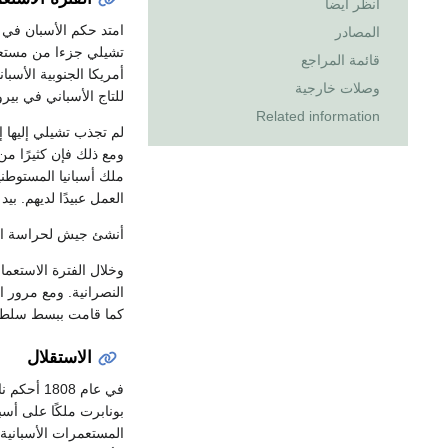
انظر أيضا
امتد حكم الأسبان في 
المصادر
تشيلي جزءا من مستعم
قائمة المراجع
أمريكا الجنوبية الأسبا
وصلات خارجية
للتاج الأسباني في بيرو
Related information
لم تجذب تشيلي إليها 
ومع ذلك فإن كثيرًا من 
ملك أسبانيا المستوطن
العمل عبيدًا لديهم. بي
أنشئ جيش لحراسة الح
وخلال الفترة الاستعمار
النصرانية. ومع مرور
كما قامت ببسط سلطته
الاستقلال
في عام 1808 أحكم نابليون بونابرت قبضته على أسبانيا. وأطاح بالملك
بونابرت ملكًا على أسب
المستعمرات الأسبانية 