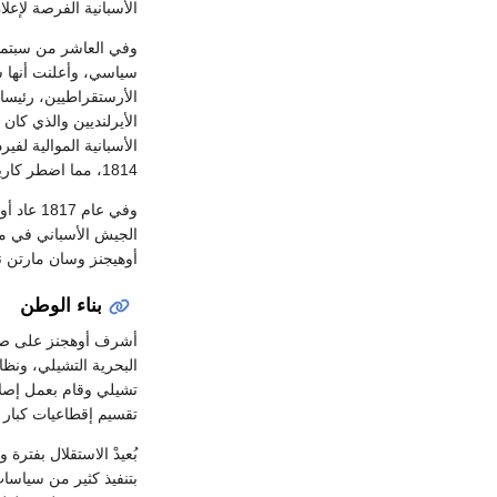
الأسبانية الفرصة لإعلان
سياسي، وأعلنت أنها ستكو
الأرستقراطيين، رئيسا
الأيرلنديين والذي كان 
الأسبانية الموالية ل
1814، مما اضطر كاريرا واوهجنز إلى الفرار إلى الأرجنتين.
وفي عام 1817 عاد أوهيجنز إلى تشيلي بصحبة اللواء
أوهيجنز وسان مارتن نصر
بناء الوطن
البحرية التشيلي، ونظام
تشيلي وقام بعمل إصلا
تقسيم إقطاعيات كبار 
بُعيدْ الاستقلال بفت
بتنفيذ كثير من سياسات