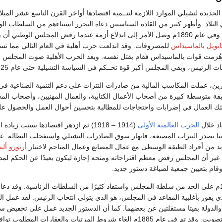
لجديدة لتشيلي الموارد اللازمة لتنــمية اقتصادها أواخر القرن التاسع عشر الميلا
لبلاد. وأظهر كثير من القادة السياسيين دعاة التحرر استياءهم من السلطات ال
تتمتع بها هيئة الرئاسة. وفي عام 1890م وصل الأمر إلى اندلاع أزمة عندما رفض المجلس الو
نويل بالماسيداس
للمصروفات. وقد اندلعت حرب أهلية في العام التالي مما تس
شخص. وهُزمت قوات بالماسيداس فقام بقتل نفسه. وبعد الحرب الأهلية صوت المجلس
ت الرئيس، وبقي المجلس أكبر قوة تحــكم في السياسة التشيلية حتى عام 1925.
ين، عملت المكاسب المالية من صادرات النترات على دعم التنمية الصناعية في
قة متوسطة كبيرة من أصحاب الأعمال الكتابية، والعمال المهنيين، وأصحاب المحل
ئك العمال في إضرابات واحتجاجات للمطالبة بتحسين أحوال العمل والحصول عل
د خلال
الحرب العالمية الأولى
(1914 – 1918) ثم ازدهر اقتصادها بسب
يا تصدر النترات المصنعة، فانهار سوق الصادرات التشيلي واستفحلت البطالة. ع
أرتورو ألس
، غير أن المجلس رفض معظم اقتراحاته ومنحه إجازة ليكون بعيدًا عن الحكم لم
عمل دستور عام 1925م على الحد من سلطة المجلس واستفاد كثيرًا من السلطات الرئاسية.
 يفوز بأغلبية المقاعد في المجلس، هو الذي يتولى انتخاب الرئيس. لقد عمل ال
غاء شروط المرتبات والعقارات المطلوب توافرها في الناخبين.