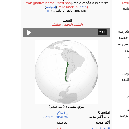
ورية
Error: {{native name}}: text has
]
Por la razón o la fuerza
[
)
help
italic markup (
(
إسپانية
)
نده
(English: "بالحق أو بالقدرة")
[1]
النشيد:
النشيد الوطني لتشيلي
شرقية
2:03
المدة: دقائق و 3 ثواني.
 خصبة
ثيرة،
زر
وبي.
لغة
ى
موقع
تشيلى
(
)
الأخضر الداكن
ن
أ
Capital
سانتياگو
 ترتب
and أكبر مدينة
33°26′S
70°40′W
أكبر مدينة
العاصمة