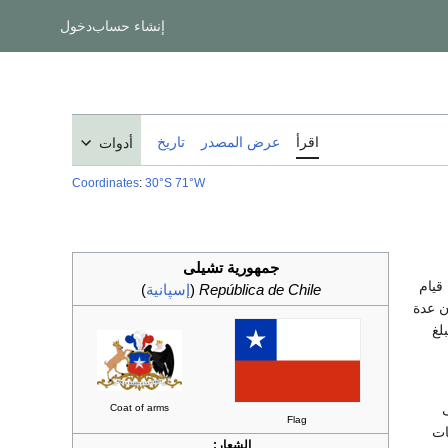
إنشاء حساب
دخول
اقرأ
عرض المصدر
تاريخ
أدوات
Coordinates
:
30°S
71°W
جمهورية تشيلى
ا أعلن قيام
República de Chile
(
إسپانية
)
بان عدة
لغ
Coat of arms
Flag
يات
الشعار: