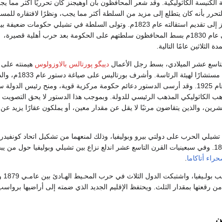
كنيسة الكاثوليكية. وقد شعر المحافظون بأن أوهيجنز كان تحرريًا أكثر مما يج
تحرر بأنه كان يتطلع إلى مزيد من السلطة أكثر مما يجب، ونظرًا لافتقاره للمسا
والدعم، اضطر أوهيجنز إلى تقديم استقالته عام 1823م. وتولى السلطة في تشيلي حكومات ض
1823م و1830م. وفي عام 1830م بسط المحافظون سلطتهم على الحكومة بعد حرب أهلية قصيرة،
الثلاثين عامًا التالية.
التاسع عشر الميلادي، بسط رجل الأعمال
دييگو پورتالس بالاوزولوس
هيمنته على
تشيلي من خلال عمله مستشارًا لهيئة الرئاسة. و
ساري المفعول حتى عام 1925. وقد أرسى الدستور دعائم حكومة مركزية قوية، ومنح رئيس الدول
ب الكاثوليكي المذهب الرئيسي للدولة. وبموجب هذا الدستور لا يحق التصويت إ
ين، والذين يتقاضون مرتبًا لا يقل عن مقدار معين، أو يملكون عقارًا يزيد عن
183، أعلنت تشيلي الحرب على دولتي بيرو وبوليفيا، وذلك لمنعهما من تشكيل اتحاد كونف
تشيلي الحرب عام 1839. وفي سبعينيات القرن التاسع عشر اندلع نزاع بين تشيلي وبوليفيا حو
راء أتاكاما
.
 رقعتها بمقدار الثلث. ويحتفظ الإقليم الجديد الذي ضمته إلى أراضيها برواسب
ن