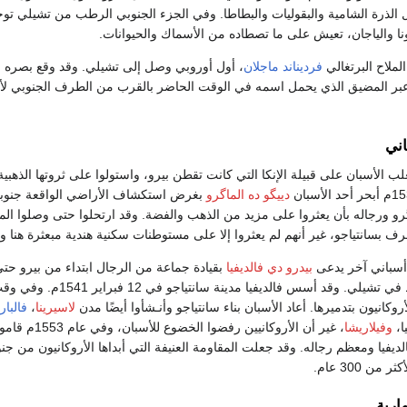
لذرة الشامية والبقوليات والبطاطا. وفي الجزء الجنوبي الرطب من تشيلي توج
نا والياجان، تعيش على ما تصطاده من الأسماك والحيوانات.
فرديناند ماجلان
، أول أوروبي وصل إلى تشيلي. وقد وقع بصره 
اره عبر المضيق الذي يحمل اسمه في الوقت الحاضر بالقرب من الطرف الجنوبي لأ
اني
حلول عام 1533 تغلب الأسبان على قبيلة الإنكا التي كانت تقطن بيرو، واستولوا على ثروتها الذهبية
دييگو ده الماگرو
بغرض استكشاف الأراضي الواقعة جنوبي
گرو ورجاله بأن يعثروا على مزيد من الذهب والفضة. وقد ارتحلوا حتى وصلوا الم
عرف بسانتياجو، غير أنهم لم يعثروا إلا على مستوطنات سكنية هندية مبعثرة هنا و
بيدرو دي فالديفيا
بقيادة جماعة من الرجال ابتداء من بيرو حت
منطقة الوادي الأوسط في تشيلي. وقد أسس فالديفيا مدينة سانت
وكانيون بتدميرها. أعاد الأسبان بناء سانتياجو وأنـشأوا أيضًا مدن
لاسيرينا
،
فالبار
ا،
وفيلاريشا
، غير أن الأروكانيين رفضوا الخضوع للأس
ديفيا ومعظم رجاله. وقد جعلت المقاومة العنيفة التي أبداها الأروكانيون من جن
 300 عام.
ارية