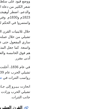
ووضع قيود على سلطة ال
شعر الكثير من دعاة ال
واستمروا في الحكم لمدة 
خلال ثلاثينيات القرن 
واسعة. كما جعل المذه
هم فوق الخامسة والعشر
أدنى مقرر.
في عام 6
رواسب النترات في
صح
تشيلي الحرب وزادت من
جانب النترات.
القرن العشري