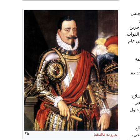
ل مجلس
اجرين
 القوات
في عام
مة
رز
ديدة.
خر عام 1822. كما أنشأ سلاح
 في
حاول
لع
پدرو ده ڤالديڤيا
اعي،