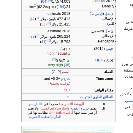
[4]
• 2017 census
)
64
(
17.574.003
د
2
• Density
(62.2/sq mi) (
194
)
24/km
ن.م.إ.
(
ق.ش.م.
)
2018 estimate
[5]
• الإجمالي
472.413 بليون دولار
(
42
)
على
[5]
• للفرد
25.425 دولار
(
53
)
مريكا
ن.م.إ.
(الاسمي)
2018 estimate
[5]
• الإجمالي
265.224 بليون دولار
(
38
)
[5]
• Per capita
15.793 دولار
(
41
)
[6]
جيني
(2015)
47.7
high inequality
[7]
HDI
(2015)
▲
0.847
 بيرو.
very high
(
38
)
نطقة
العملة
الپسو
(
CLP
)
هناك.
Time zone
ت.ع.م.
−3 and −5
ج
(
توقيت تشيلي
)
ى
مفتاح الهاتف
+56
ياجو في 12 فبراير 1541م. وفي وقت لاحق
النطاق العلوي للإنترنت
.cl
يسو
،
الهيشة التشريعية
مقرها في
ڤالپاريسو
.
بان، وفي عام 1553م قاموا في
تضم
جزيرة الفصح
وإسلا سالا إي گوميز
؛ ولا تضم
أراضي مساحتها
قالب:Unit sqkm
تطالب بها في
وبي
القارة القطبية الجنوبية
.