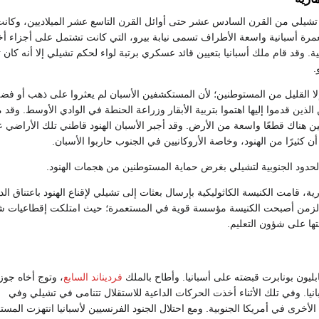
تشيلي من القرن السادس عشر حتى أوائل القرن التاسع عشر الميلاديين، وكان
رة أسبانية واسعة الأطراف تسمى نيابة بيرو، التي كانت تشتمل على أجزاء أ
نية. وقد قام ملك أسبانيا بتعيين قائد عسكري برتبة لواء لحكم تشيلي إلا أنه كان تاب
.
إلا القليل من المستوطنين؛ لأن المستكشفين الأسبان لم يعثروا على ذهب أو فضة
الذين قدموا إليها اهتموا بتربية الأبقار وزراعة الحنطة في الوادي الأوسط. وقد 
ين هناك قطعًا واسعة من الأرض. وقد أجبر الأسبان الهنود قاطني تلك الأراضي 
د أن كثيرًا من الهنود، وخاصة الأروكانيين في الجنوب حاربوا الأسبان.
دود الجنوبية لتشيلي بغرض حماية المستوطنين من هجمات الهنود.
ية، قامت الكنيسة الكاثوليكية بإرسال بعثات إلى تشيلي لإقناع الهنود باعتناق الدي
 الزمن أصبحت الكنيسة مؤسسة قوية في المستعمرة؛ حيث امتلكت إقطاعيات 
ا على شؤون التعليم.
فرديناند السابع
، وتوج أخاه جو
انيا. وفي تلك الأثناء أخذت الحركات الداعية للاستقلال تتنامى في تشيلي وفي
الأخرى في أمريكا الجنوبية. ومع احتلال الجنود الفرنسيين لأسبانيا انتهزت المس