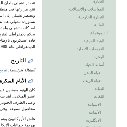
التجارة
تتصدر تشيلي بلدان الع
تنتج مزارعها في منطقة
المواصلات والاتصالات
وتضطر تشيلي إلى استير
التجارة الخارجية
تستورده تشيلي عما تصد
المالية
الديموغرافيا
قادة عسكريون بالإطاح
البنية العرقية
الديمقراطي عام 1989م.
التجمعات الأصلية
الهجرة
التاريخ
أنماط الحياة
المقالة الرئيسية:
تاري
حياة المدن
الأيام المبكرة
حياة الريف
الديانة
كان الهنود يعيشون ف
عشر الميلادي. لقد سك
اللغات
وعلى الطرف الجنوبي لص
الاسپانية
محاصيل متنوعة. وفي أ
الألمانية
عاش الأروكانيون وهم أ
الانگليزية
بهزيمة جماعات الإنكا 