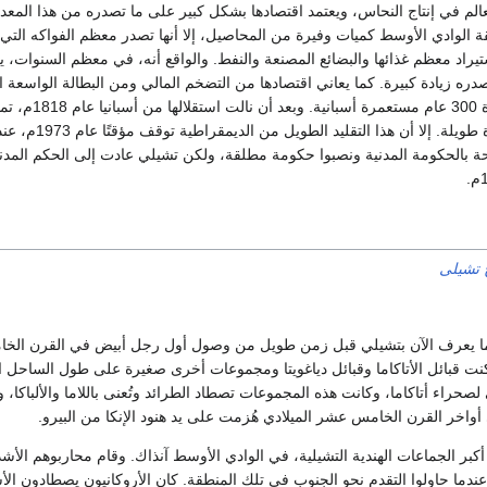
الم في إنتاج النحاس، ويعتمد اقتصادها بشكل كبير على ما تصدره من هذا المعد
 الوادي الأوسط كميات وفيرة من المحاصيل، إلا أنها تصدر معظم الفواكه التي ت
اد معظم غذائها والبضائع المصنعة والنفط. والواقع أنه، في معظم السنوات، يز
ره زيادة كبيرة. كما يعاني اقتصادها من التضخم المالي ومن البطالة الواسعة ال
لقد كانت تشيلي ولمدة 300 عام مستعمرة أسبانية. وبعد أن
بحكم ديمقراطي لفترة طويلة. إلا أن هذا التقليد 
ة بالحكومة المدنية ونصبوا حكومة مطلقة، ولكن تشيلي عادت إلى الحكم المد
خ تشيلى
يما يعرف الآن بتشيلي قبل زمن طويل من وصول أول رجل أبيض في القرن الخ
نت قبائل الأتاكاما وقبائل دياغويتا ومجموعات أخرى صغيرة على طول الساحل 
حراء أتاكاما، وكانت هذه المجموعات تصطاد الطرائد وتُعنى باللاما والألباكا، و
واخر القرن الخامس عشر الميلادي هُزمت على يد هنود الإنكا من البيرو.
كبر الجماعات الهندية التشيلية، في الوادي الأوسط آنذاك. وقام محاربوهم الأشد
عندما حاولوا التقدم نحو الجنوب في تلك المنطقة. كان الأروكانيون يصطادون ال