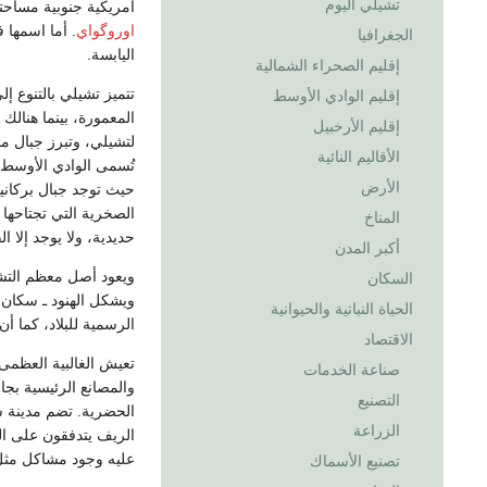
تشيلي اليوم
أمريكية جنوبية مساح
اوروگواي
. أما اسمها 
الجغرافيا
اليابسة.
إقليم الصحراء الشمالية
تتميز تشيلي بالتنوع إل
إقليم الوادي الأوسط
المعمورة، بينما هنالك
إقليم الأرخبيل
لتشيلي، وتبرز جبال م
الأقاليم النائية
تُسمى الوادي الأوسط 
الأرض
حيث توجد جبال بركانية
الصخرية التي تجتاحه
المناخ
حديدية، ولا يوجد إلا ا
أكبر المدن
ويعود أصل معظم التشيل
السكان
ويشكل الهنود ـ سكان 
الحياة النباتية والحيوانية
الرسمية للبلاد، كما أن
الاقتصاد
تعيش الغالبية العظمى
صناعة الخدمات
والمصانع الرئيسية ب
التصنيع
الحضرية. تضم مدينة سا
الزراعة
الريف يتدفقون على الم
عليه وجود مشاكل مثل ا
تصنيع الأسماك