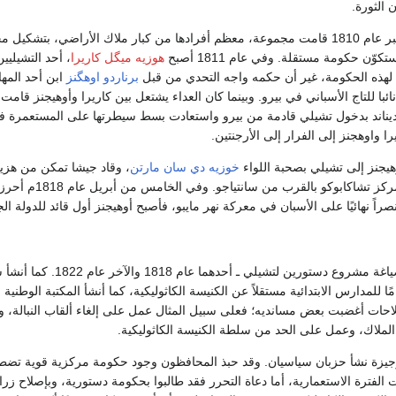
 الثورة.
وفي العاشر من سبتمبر عام 1810 قامت مجموعة، معظم أفرادها من كبار ملاك الأراضي، بتشكي
ّن حكومة مستقلة. وفي عام 1811 أصبح
هوزيه ميگل كاريرا
، أحد التشيليين
 لهذه الحكومة، غير أن حكمه واجه التحدي من قبل
برناردو اوهگنز
ابن أحد المه
نائبا للتاج الأسباني في بيرو. وبينما كان العداء يشتعل بين كاريرا وأوهيجنز قامت
فيرديناند بدخول تشيلي قادمة من بيرو واستعادت بسط سيطرتها على المستعمرة 
خوزيه دي سان مارتن
، وقاد جيشا تمكن من هزي
الجيش الأسباني في مركز تشاكابوكو بالقرب من سانتياجو. وفي الخامس من أبريل عام 1818م أح
اً نهائيًا على الأسبان في معركة نهر مايبو، فأصبح أوهيجنز أول قائد للدولة الج
أشرف أوهجنز على صياغة مشروع دستورين لتشيلي ـ أحدهما عام 1818 والآ
ًا للمدارس الابتدائية مستقلاً عن الكنيسة الكاثوليكية، كما أنشأ المكتبة الوطنية
حات أغضبت بعض مسانديه؛ فعلى سبيل المثال عمل على إلغاء ألقاب النبالة، و
الملاك، وعمل على الحد من سلطة الكنيسة الكاثوليكية.
رة وجيزة نشأ حزبان سياسيان. وقد حبذ المحافظون وجود حكومة مركزية قوية تضط
 الفترة الاستعمارية، أما دعاة التحرر فقد طالبوا بحكومة دستورية، وبإصلاح زر