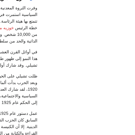
وفرت الثروة المعدنية ا
السياسية استمرت في ا
خطة الرئيس
خوزيه ما
من 10,000 
الذاتية والحد من سلطا
في أوائل القرن العشر
هذا النمو إلى ظهور طب
تشيلي. وقد شارك أول
ظلت تشيلي على الحيا
وبعد الحرب بدأت ألمان
1920، لقد شارك العديد من أفراد الطبقة الوسطى مع عمال المصانع وعمال المناجم لاختيار
السياسية والاجتماعية
إلى الحكم عام 1925 وقام بتعيين جمعية لصياغة دستور جديد.
السابق كان الحزب الذي
القراءة والكتابة من التصويت. وقد تم في عام 1885م إل