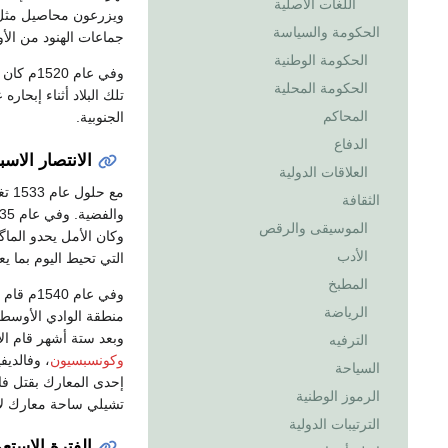
اللغات الأصلية
ويزرعون محاصيل مثل ا
الحكومة والسياسة
جماعات الهنود من الأو
الحكومة الوطنية
وفي عام 1520م كان الملاح البرتغالي
الحكومة المحلية
تلك البلاد أثناء إبح
المحاكم
الجنوبية.
الدفاع
الانتصار الاسب
العلاقات الدولية
مع 
الثقافة
والفضية. وفي عام 1535م أبحر أحد الأسبان
الموسيقى والرقص
وكان الأمل يحدو الما
الأدب
التي تحيط اليوم بما ي
المطبخ
وفي عام 1540م قام أسباني آخر يدعى
الرياضة
وبعد ستة أشهر قام الأر
الترفيه
وكونسبسيون
، وفالديفي
السياحة
إحدى المعارك بقتل فال
الرموز الوطنية
تشيلي ساحة معارك لأكثر من
الترتيبات الدولية
الفترة الاستعم