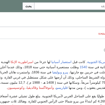
بحث
صفحة
)
ريكا الجنوبية
. كانت قبل
استعمار
أسبانيا
لها جزءا من
امبراطوربة الإنكا
الهندية
بانية في سنة
1540
وظلت مستعمرة أسبانية حتي سنة 1818، وذلك عندم
خلت في حربين مع جارتيها،
پيرو
وبوليفيا
في سنة 1836، واستمرت هاتان الحر
دولة الشريط الساحلي، وذلك أن أرضها على شكل مستطبل في غربي القارة. وتب
مساحة تشيلى 756,626 كيلومتراً مربعاً، وسكانها في سنة ( 1408 هـ - 1988 م )، 12,7 مليون نسمة،
قديس يعقوب )، ومن مدنها
ڤلپاريسو
،
وأنتوفاگستا
وڤالديڤيا
،
وكونسپسيون
.
طوليًا يقع على الساحل الغربي لأمريكا الجنوبية. يبلغ طول تشيلي عشرة أضعاف
عرضها وتمتد مسافة 4,265 كم ابتداءً من بيرو شمالا حتى الرأس الجنوبي للقارة. وهنالك ثلاث جمهور