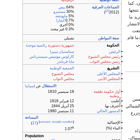
اللغة الوطنية
الإسپانية
ن، كما
الجماعات العرقية
64%
بيض
نتجها.
[2]
30%
مستيزو
)
(2012
5%
ماپوتشه
يد ما
0.7%
أيمارا
انتشار.
0% أخرى
0.3% غير محدد
 نالت استقلالها من أسبانيا عام 1818م، تمتعت
الطويل من الديمقراطية توقف مؤقتًا عام 1973م، عندما قام
صفة المواطن
تشيلي
ني
الحكومة
جمهورية دستورية
رئاسية
موحدة
•
الرئيس
سباستيان پنييرا
•
رئيس مجلس الشيوخ
كارلوس مونتيس سيسترناس
•
رئيس مجلس النواب
مايا فرناندز
التشريع
الجمعية الوطنية
•
المجلس الأعلى
مجلس الشيوخ
•
المجلس الأدنى
مجلس النواب
الاستقلال
عن
إسپانيا
•
أول حكومة طغمة
18 سبتمبر 1810
وطنية
امس
• أُعلنت
12 فبراير 1818
الشمالي
• أُعترف بها
25 أبريل 1844
•
الدستور الحالي
11 سبتمبر 1980
تزرع
المساحة
]
convert: invalid number
[
• الإجمالية
)
37
(
b
• الماء (%)
1.07
اء
Population
أسماك،