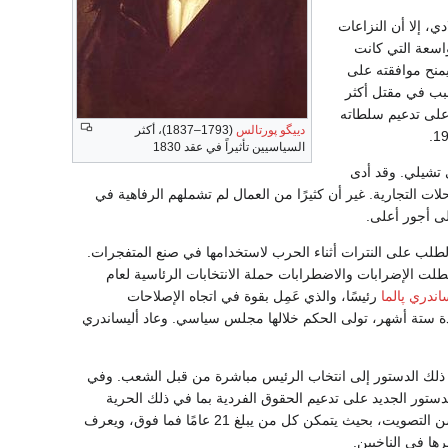
دي، إلا أن النزاعات
واسعة التي كانت
طني أن يمنح موافقته على
بب في مقتل أكثر
 على تدعيم سلطاته
دييگو پورتالس
(1793–1837)، أكثر
السياسيين تأثيراً في عقد 1830
 تشيلي. وقد أدى
ات التجارية. غير أن كثيرًا من العمال لم تشملهم الرفاهية في
ى أجور أعلى.
ب زيادة الطلب على النترات أثناء الحرب لاستخدامها في صنع المتفجرات.
طلت الإضرابات والاضطرابات حملة الانتخابات الرئاسية لعام
اندري پالما
رئيسًا، والذي عَمِل بقوة في اتجاه الإصلاحات
دة ستة أشهر، تولى الحكم خلالها مجلس سياسي. وعاد أليساندري
 وقد دعا ذلك الدستور إلى انتخاب الرئيس مباشرة من قبل الشعب. وفي
دستور الجديد على تدعيم الحقوق الفردية بما في ذلك الحرية
الدينية. إلا أن الكنيسة والدولة بقيتا مستقلتين عن بعضهما. كما أن الدستور الجديد عمل على تخفيض سن التصويت، بحيث يتمكن كل من يبلغ 21 عامًا فما فوق، ويعرف