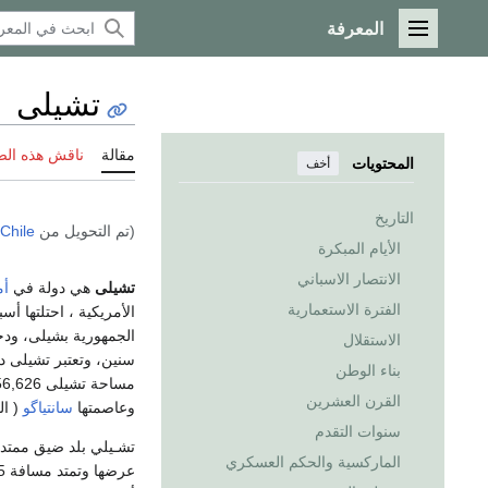
المعرفة
القائمة الرئيسية
تشيلى
مقالة
ناقش هذه ال
المحتويات
أخف
التاريخ
(تم التحويل من
Chile
الأيام المبكرة
الانتصار الاسباني
تشيلى
هي دولة في
أم
الفترة الاستعمارية
الأمريكية ، احتلتها أس
الجمهورية بشيلى، ود
الاستقلال
سنين، وتعتبر تشيلى 
بناء الوطن
القرن العشرين
وعاصمتها
سانتياگو
( ال
سنوات التقدم
تشـيلي بلد ضيق ممتد 
الماركسية والحكم العسكري