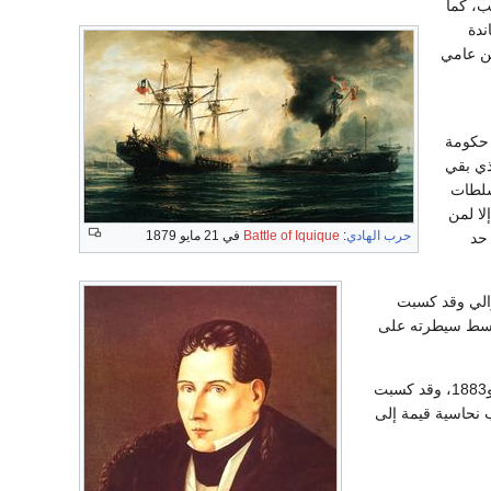
ب، كما
ندة
عيفة بين عامي
 حكومة
أشرف بورتاليس على صياغة دستور عام 1833م، والذي بقي
ة سلطات
لا لمن
حرب الهادي
:
Battle of Iquique
في 21 مايو 1879
 حد
يدرالي وقد كسبت
ل من يبسط سيطرته على
انحازت بـيـرو إلى جـانب بولـيفيا، واشتبكت الدول الثلاث في حرب المحـيط الهـادئ بين عامـي 1879 و1883، وقد كسبت
 نحاسية قيمة إلى