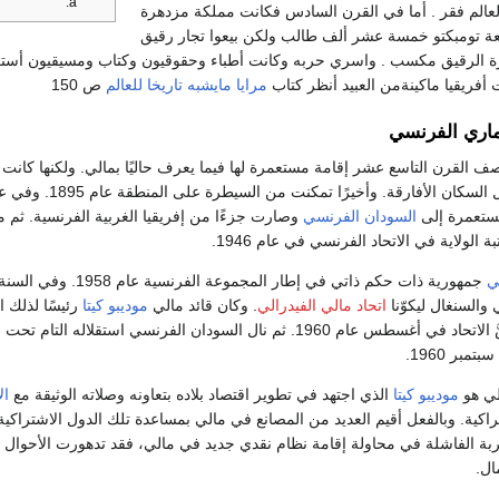
العالم فقر . أما في القرن السادس فكانت مملكة مزدهرة
عة تومبكتو خمسة عشر ألف طالب ولكن بيعوا تجار رقيق
رة الرقيق مكسب . واسري حربه وكانت أطباء وحقوقيون وكتاب ومسيقيون أستع
أفريقيا ماكينةمن العبيد أنظر كتاب
مرايا مايشبه تاريخا للعالم
ص 150
ماري الفرنسي
 القرن التاسع عشر إقامة مستعمرة لها فيما يعرف حاليًا بمالي. ولكنها كانت 
بمقاومة عنيفة من قِبل السكان الأفارقة. وأخيرًا تمكنت من السيطرة على ال
السودان الفرنسي
وصارت جزءًا من إفريقيا الغربية الفرنسية. ثم م
الولاية في الاتحاد الفرنسي في عام 1946.
ي
جمهورية ذات حكم ذاتي في إطار المجموعة الفرنسية ع
والسنغال ليكوّنا
اتحاد مالي الفيدرالي
. وكان قائد مالي
موديبو كيتا
رئيسًا لذلك ال
ولكن سرعان ما انفضَّ الاتحاد في أغسطس عام 1960. ثم نال السودان الفرنسي استقلاله التام 
لي هو
موديبو كيتا
الذي اجتهد في تطوير اقتصاد بلاده بتعاونه وصلاته الوثيقة مع
ال
اكية. وبالفعل أقيم العديد من المصانع في مالي بمساعدة تلك الدول الاشتراكية
جربة الفاشلة في محاولة إقامة نظام نقدي جديد في مالي، فقد تدهورت الأحوا
ال.