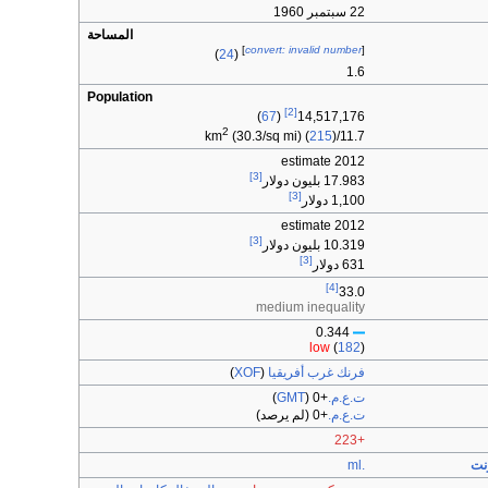
22 سبتمبر 1960
المساحة
]
convert: invalid number
[
)
24
(
1.6
Population
[2]
)
67
(
14,517,176
2
(30.3/sq mi) (
215
)
11.7/km
2012 estimate
[3]
17.983 بليون دولار
[3]
1,100 دولار
2012 estimate
[3]
10.319 بليون دولار
[3]
631 دولار
[4]
33.0
medium inequality
0.344
low
(
182
)
فرنك غرب أفريقيا
(
XOF
)
ت.ع.م.
+0
(
GMT
)
ت.ع.م.
+0
(لم يرصد)
+223
رنت
.ml