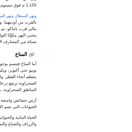
1,155 م فوق مستوى سطح البحر وهي قمة جبل همبوري تندو في الجنوب.
ونهر السنغال
ونهر الني
بالقرب من أوديتهما. 
مالي قرب باماكو، ثم 
ينحني النهر مكوِّنًا ال
شبكة من المصارف الم
المناخ
أما المناخ فيتسم بوجو
المناطق الصحراوية، بينما يصل إلى نح
أرض حشائش واسعة تمت
الحيوانات التي تضم ال
الحياة النباتية والحيو
والزراف والضباع والنم