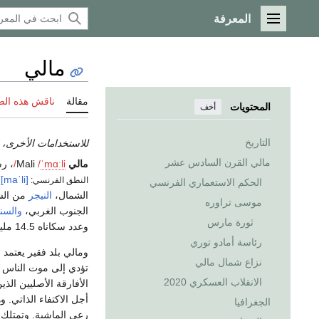
المعرفة
القائمة الرئيسية
مالي
مقالة
ناقش هذه ال
المحتويات
أخف
التاريخ
للاستخدامات الأخرى، 
مالي القرن السادس عشر
مالي
Mali
i
l
ɑː
m
ˈ
/
/
، رس
[maˈli]
)
النطق الفرنسي:
الحكم الاستعماري الفرنسي
الشمال،
النيجر
من ال
موسى تراوره
الجنوب الغربي،
والسن
ثورة مارس
وعدد سكاناه 14.5 مليون نسمة. عاصمتها
رئاسة أمادو توري
ومالي بلد فقير يعتمد 
نزاع شمال مالي
تؤدي إلى موت الناس و
الانقلاب العسكري 2020
الأفارقة الأصليين ال
أجل الاكتفاء الذاتي.
الجغرافيا
رعي الماشية. وتمتلك م