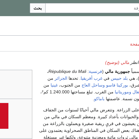
بحث
صفحة
انظر
مالي (توضيح)
مياً
جمهورية مالي
(
فرنسية
:
République du Mali
،
، هي
بلد حبيس
في
غرب أفريقيا
. تحدها
الجزائر
من
شرق،
بوركينا فاسو
وساحل العاج
من الجنوب،
غينيا
من
غال
وموريتانيا
من الغرب. تبلغ مساحتها 1.240.000 كم²،
باماكو
.
على الزراعة. وتتعرض مالي أحيانًا لسنوات من الجفاف
الحيوانات بأعداد كبيرة. ومعظم السكان في مالي من
ذين يعيشون في قرىٍ ريفية صغيرة ويعملون بالزراعة من
 وهناك بعض السكان في المناطق الصحراوية يعتمدون على
الي ثروات مائية ومعدنية متنوعة، ولكنها غير مستغلة