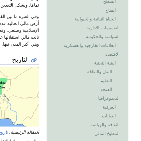
السطح
تمامًا. ويشكل التعدين
المناخ
وفي الفترة ما بين ال
الحياة النباتية والحيوانية
أرض مالي الحالية عدة
التقسيمات الادارية
السياسة والحكومة
وهي أكبر المدن فيها.
العلاقات الخارجية والعسكرية
الاقتصاد
التاريخ
البنية التحتية
النقل والطاقة
التعليم
الصحة
الديموغرافيا
العرقية
الديانات
الثقافة والرياضة
المقالة الرئيسية:
تاريخ
المطبخ المالي