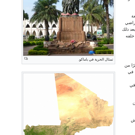
ة
أراضي
عد ذلك
 خلفه
تمثال الحرية في باماكو.
ًا من
 إلى فبراير. وتبلغ الحرارة السنوية ما بين 27°م و29°م، في
25سم في السنة في
ن
حش