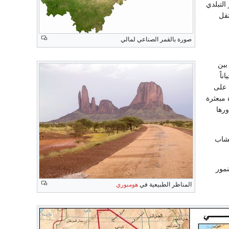
التبلدي
تقل
صورة بالقمر الصناعي لمالي
بين
ناً
 على
 مبعثرة
رها
أخشاب
نمور
المناظر الطبيعية في
هومبوري