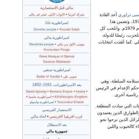
مالي قبل الاستعمارية
ى تراوري
أحد القادة
معركة كيرينا
•
الأبواب الإثنى عشر في مالي
الحكم في مالي وصار رئيسًا للجنة العسكرية. ومن ثم تم التصديق على دستور جديد للدولة في عام 1974، وتضمن هذا
امبراطورية غانا
الدستور الدعوة إلى انتخاب رئيس للدولة وهيئة تشريعية. وتمت أول انتخابات حسب الدستور الجديد عام 1979م. وانتُخب كل
Soninke people
•
Koumbi Saleh
زب، رئيسًا للدولة.
امبراطورية مالي
اطي. كما عُقدت انتخابات
موسى الأول من مالي
•
Mandinka people
Kouroukan Fouga
Great Mosque of Djenné
Sankore Madrasah
امبراطورية صنغي
صوني علي
•
Battle of Tondibi
استلامه السلطة، وهي
بعد الامبراطوريات، 1591–1892
ة في أبريل من عام 1992. وفي عام 1993، نفذ حكم الإعدام في الرئيس
Saadi dynasty
•
Bamana Empire
•
Kaarta
•
Kénédougou Kingdom
•
امبراطورية ماسينا
•
Toucouleur Empire
•
امبراطورية واسولو
عات التي سادت المنطقة.
الاستعمار الفرنسي
الطوارق الذين يعتمدون
غرب افريقيا لافرنسي
•
اتحاد مالي
رحّل الذين نزحوا نحو
بعد الاستقلال
ء كالحبوب واللبن
جمهورية مالي