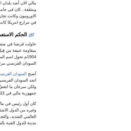
مالي الان أشد بلدان 
ومثقفة . كان في جام
الاوروبيون وكانت تجا
في مزارع امريكا كانت 
الحكم الاستع
حاولت فرنسا في منتصف
1904م تحول اسم المستعمرة إلى
السودان الفرنسي مرتبة 
أصبح
السودان الفرنس
اتحد السودان الفرنسي 
جمهورية مالي في 22 سبتمبر 1960.
كان أول رئيس في ما
وغيره من الدول الاشتر
العالمي الشديد، والت
مدينة للدول الغنية بالم