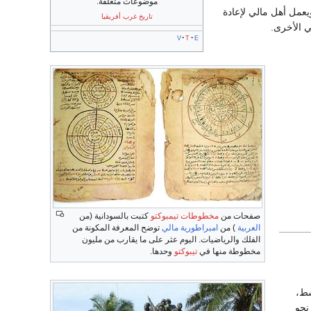
موضوعات متعلقة:
ويعمل أهل مالي لإعادة
تاريخ غرب أفريقيا
ي الأخرى.
v
t
e
صفحات من
مخطوطات تيمبوكتو
كتبت بالسودانية (من
العربية
) من
امبراطورية مالي
توضح المعرفة المكونة من
الفلك والرياضيات. اليوم عثر على ما يقارب من مليون
مخطوطة منها في
تيبوكتو
وحدها.
سط،
نحو