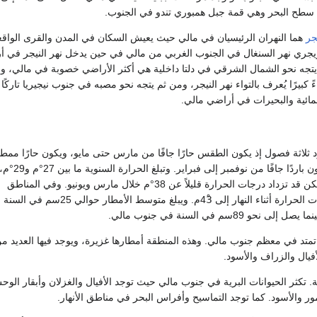
جر
هما النهران الرئيسيان في مالي حيث يعيش السكان في المدن والقرى الواقع
ويجري نهر السنغال في الجنوب الغربي من مالي في حين يدخل نهر النيجر في 
يتجه نحو الشمال الشرقي في دلتا داخلية هي أكثر الأراضي خصوبة في مالي، وب
تواءً كبيرًا يُعرف بالتواء نهر النيجر، ومن ثم يتجه نحو مصبه في جنوب نيجيريا تاركًا
ائية والبحيرات في أراضي مالي.
د ثلاثة فصول إذ يكون الطقس حارًا جافًا من مارس حتى مايو، ويكون حارًا ممطر
يونيو حتى أكتوبر، ويكون باردًا جافًا من نوفمبر
معظم أنحاء القطر. ولكن قد تزداد درجات الحرارة قليلاً عن 38°م خلال مارس ويونيو. وفي المناطق
الصحراوية ترتفع درجات الحرارة أثناء النهار إلى 43ْم. ويبلغ متوسط الأمطار حوالي 
و 89سم في السنة في جنوب مالي.
د في معظم جنوب مالي. وهذه المنطقة أمطارها غزيرة، ويوجد فيها العديد م
أفيال والزراف والأسود.
انية. تكثر الحيوانات البرية في جنوب مالي حيث توجد الأفيال والغزلان وأبقار الو
ور والأسود. كما توجد التماسيح وأفراس البحر في مناطق الأنهار.