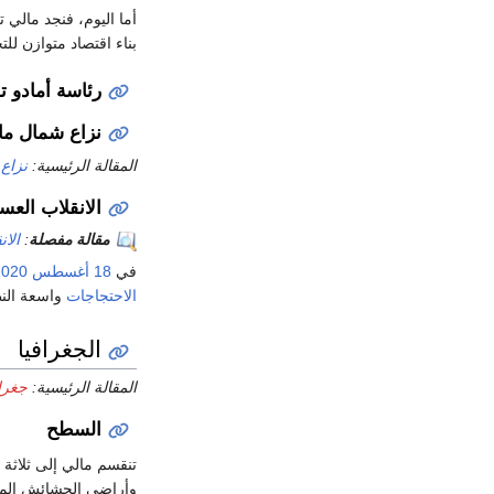
أما اليوم، فنجد مالي 
بناء اقتصاد متوازن لل
رئاسة أمادو ت
نزاع شمال ما
المقالة الرئيسية:
نزاع شم
الانقلاب العسكر
مقالة مفصلة
:
الان
في
18 أغسطس
2020
الاحتجاجات
واسعة النطا
الجغرافيا
المقالة الرئيسية:
جغراف
السطح
تنقسم مالي إلى ثلاثة
وأراضي الحشائش المن