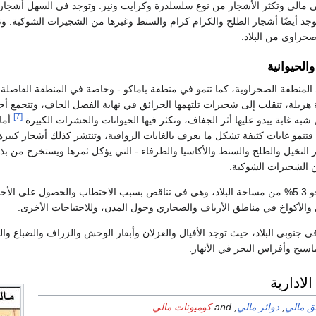
ة في مالي وتكثر الأشجار من نوع سلسلدرة وكرايت ونير. وتوجد في السهل أشجار 
توجد أيضًا أشجار الطلح والكرام كرام والسنط وغيرها من الشجيرات الشوكية. و
صحراوي من البلاد.
 والحيوانية
 المنطقة الصحراوية، كما تنمو في منطقة باماكو - وخاصة في المنطقة الفاصلة 
ة هزيلة، تنقلب إلى شجيرات تلتهمها الحرائق في نهاية الفصل الجاف، وتتجمع أحيا
[7]
ه غابة يبدو عليها أثر الجفاف، وتكثر فيها الحيوانات والحشرات الكبيرة.
أما
ة فتنمو غابات كثيفة تشكل ما يعرف بالغابات الرواقية، وتنتشر كذلك أشجار كبيرة
النخيل والطلح والسنط والأكاسيا والطرفاء - التي يؤكل ثمرها ويستخرج من بذو
ن الشجيرات الشوكية.
تبلغ مساحة الغابات نحو 5.3% من مساحة البلاد، وهي في تناقص بسبب الاحتطاب والحصول على ال
ل والأكواخ في مناطق الأرياف والصحاري وحول المدن، وللاحتياجات الأخرى.
 في جنوبي البلاد، حيث توجد الأفيال والغزلان وأبقار الوحش والزراف والضباع وال
ماسيح وأفراس البحر في الأنهار.
لادارية
ق مالي
,
دوائر مالي
, and
كوميونات مالي