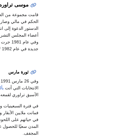
موسى تراوره
قامت مجموعة من العسكريين بانقلاب ع
أعضاء المجلس التشريع
وفي عام
جديدة في عام 1982 لاختيار أعضاء المجلس الوطني.
ثورة مارس
وفي 26 مارس 1991 جرى انقلاب بقيادة الكولونيل
الانتخابات التي أتت
بأل
الأسبق تراوري لقمعه المعارضين لحكومته عام 1991. 
في فترة السبعينيات وأ
فماتت ملايين الأبقار
في حياتهم على اللحوم 
المدن سعيًا للحصول ع
المجفف.