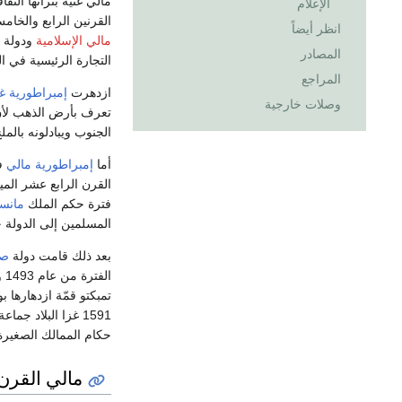
مالي غنية بتراثها الثق
الإعلام
القرنين الرابع والخام
انظر أيضاً
مالي الإسلامية
ودولة
المصادر
التجارة الرئيسية في ا
المراجع
ازدهرت
إمبراطورية غا
وصلات خارجية
تعرف بأرض الذهب لأن 
الجنوب ويبادلونه بالم
أما
إمبراطورية مالي
القرن الرابع عشر الم
فترة حكم الملك
مانس
المسلمين إلى الدولة
بعد ذلك قامت دولة
صن
الفترة من عام 1493 وحتى عام 1528، فترة حكم الملك
تمبكتو قمّة ازدهارها
1591 غزا البلاد جماعة من بلاد المغرب واستولوا على دولة
حكام الممالك الصغيرة
مالي القر