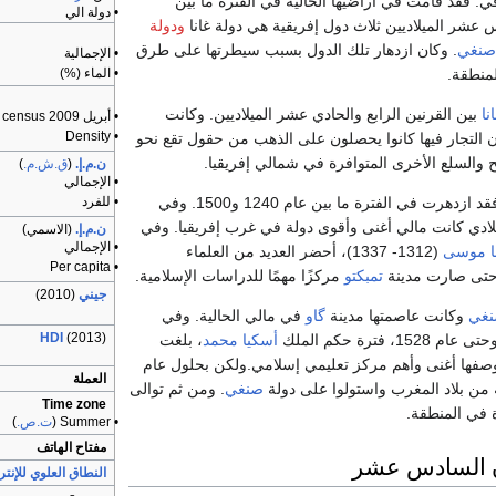
افي. فقد قامت في أراضيها الحالية في الفترة ما بين
• دولة الي
س عشر الميلاديين ثلاث دول إفريقية هي دولة غانا
ودولة
صنغي
. وكان ازدهار تلك الدول بسبب سيطرتها على طرق
• الإجمالية
• الماء (%)
لمنطقة.
نا
بين القرنين الرابع والحادي عشر الميلاديين. وكانت
• أبريل 2009 census
• Density
التجار فيها كانوا يحصلون على الذهب من حقول تقع نحو
لح والسلع الأخرى المتوافرة في شمالي إفريقيا.
ن.م.إ.
(
ق.ش.م.
)
• الإجمالي
• للفرد
فقد ازدهرت في الفترة ما بين عام 1240 و1500. وفي
يلادي كانت مالي أغنى وأقوى دولة في غرب إفريقيا. وفي
ن.م.إ.
(الاسمي)
• الإجمالي
ا موسى
(1312- 1337)، أحضر العديد من العلماء
• Per capita
 حتى صارت مدينة
تمبكتو
مركزًا مهمًا للدراسات الإسلامية.
جيني
(2010)
غي
وكانت عاصمتها مدينة
گاو
في مالي الحالية. وفي
HDI
(2013)
أسكيا محمد
، بلغت
 بوصفها أغنى وأهم مركز تعليمي إسلامي.ولكن بحلول عام
العملة
صنغي
. ومن ثم توالى
Time zone
 في المنطقة.
• Summer (
ت.ص.
)
مفتاح الهاتف
ن السادس عشر
النطاق العلوي للإنت