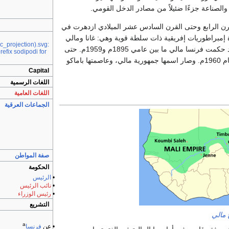
 والصناعة جزءًا ضئيلاً من مصادر الدخل القومي.
قرن الرابع وحتى القرن السادس عشر الميلادي ازدهرت في
 إمبراطوريات إفريقية ذات سلطة قوية وهي: غانا ومالي
projection).svg:
الإسلامية وصنغي. وقد حكمت فرنسا مالي ما بين عامي 1895م و1959م. حتى
efix sodipodi for
نالت مالي استقلالها عام 1960م. وصار اسمها جمهورية مالي، وعاصمتها باماكو
Capital
اللغات الرسمية
اللغات العامية
الجماعات العرقية
صفة المواطن
الحكومة
•
الرئيس
•
نائب الرئيس
•
رئيس الوزراء
التشريع
 مالي
a
• عن
فرنسا