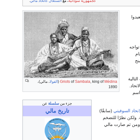
كجمهورية سودانية
، مع
السنغال
كاتحاد مالي
.
بدوا
تواجه
منطقة عام 1895. وفي عام
نح
ام 1958. وفي السنة التالية
Médina
, king of
Sambala
of
Griots
(
الفولا
، مالي)،
اتحاد.
1890
تحت اسم
جزء من
سلسلة
عن
تاريخ
مالي
اتحاد السوفيتي
(سابقًا)
. ولكن نظرًا للتضخم
ل ومن ثم صارت مالي