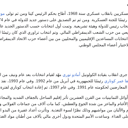
سكري سنة 1968، أطاح بحكم الرئيس كيتا ومن ثم تولى
موس
ي من حزب الشعب الديمقراطي المالي. وتم انتخاب تراوري الذي كان رئيسًا للح
 1981 جرت انتخابات المساعدين الإقليميين والمحليين من بين أعضاء حزب الاتحاد الديمقر
أمادو توري
مهّد لقيام انتخابات بعد عام ونيف من 
فا عمر كوناري
رئيسًا للجمهوري
وفي عام 1997، تم إعادة انتخاب كوناري لفترة رئاسية أخرى.
وائل الثمانينيات من القرن العشرين تأثر إقليم الساحل بالجفاف الشديد والمجا
 والأغنام والماعز من شدة الجوع والعطش، كما مات آلاف من جماعات الفولاني و
والألبان من مواشيهم وذلك نظرًا لسوء التغذية. وتأثرت أعداد غفيرة من البدو ال
لى الغذاء. وساعدت الأمم المتحدة ودول أخرى مالي بآلاف من أطنان مواد الغذا