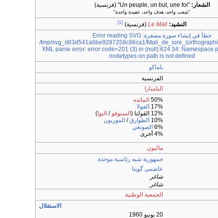
الشعار:
"Un peuple, un but, une foi"
(فرنسية)
"شعب واحد، هدف واحد، عقيدة واحدة"
[1]
النشيد:
Le Mali
(فرنسية)
خطأ في إنشاء صورة مصغرة: Error reading SVG
/tmp/svg_d83d541a6be9287258c86ca1/Mali_de_iure_(orthographic_
XML parse error: error code=201 (3) in (null):624:34: Namespace pr
nodetypes on path is not defined
باماكو
الفرنسية
البامبارا
50%
المانده
17%
الفولا
12% الڤولتا (
السنوفو
/
البوا
)
10%
الطوارق
/
الموريون
6%
الصونغي
4% أخرى
ماليون
جمهورية شبه رئاسية
موحدة
عاصمي گويتا
شاغر
شاغر
الجمعية الوطنية
الاستقلال
20 يونيو 1960