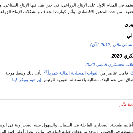
تعتمد في المقام الأول على الإنتاج الزراعي، في حين يقل فيها الإنتاج الصناعي. 
تخفيف من حدة التدهور الاقتصادي، وآثار كوارث الجفاف ومشكلات الإنتاج الزراع
وري
لي
ال مالي (2012–الآن)
ي 2020
قلاب العسكري المالي 2020
[6]
، قامت عناصر من
القوات المسلحة المالية
بتمرداً
.
يأتي ذلك وسط موجة
ق التي تعم البلاد، مطالبة بالاستقالة الفورية للرئيس
إبراهيم بوبكر كيتا
.
يا مالي
 أقاليم طبيعية. الصحاري القاحلة في الشمال، والسهول شبه الصحراوية في الو
بسطة في الجنوب. وتوجد مرتفعات جبلية قليلة في مالي، تصل أعلى قمة إلى 