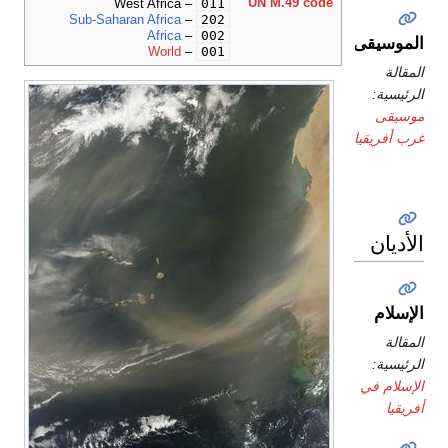
011
UN M.49 code
– West Africa
202
Sub-Saharan Africa
–
002
Africa
–
الموسيقى
001
World
–
المقالة
الرئيسية:
موسيقى
غرب أفريقيا
الأديان
الإسلام
المقالة
الرئيسية:
الإسلام في
أفريقيا