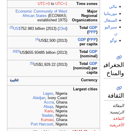
UTC+0
to
UTC+1
Time zones
مالي
Economic Community of West
Major
موريتانيا
African States
(ECOWAS;
Regional
السنغال
established 1975)
Organizations
سيراليو
[3]
Total
GDP
US$
752.983 billion (2013) (
23rd
)
(
PPP
)
ن
[4]
GDP
(
PPP
)
توگو
US$
2,500 (2013)
per capita
[6]
[5]
Total
GDP
US$
655.93485 billion (2013)
(nominal)
الجغرافيا
[5]
Total
GDP
US$
1,929.22 (2013)
(nominal) per
والمناخ
capita
قائمة
Currency
[اظهر]
Largest cities
الثقافة
Lagos
, Nigeria
Abidjan
, Ivory Coast
Accra
, Ghana
المقالة
Abuja
, Nigeria
Kano
, Nigeria
الرئيسية:
Ibadan
, Nigeria
الثقافة
Kumasi
, Ghana
Port Harcourt
, Nigeria
الأفريقية