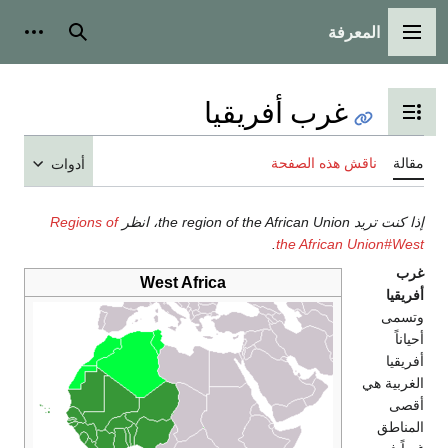
المعرفة
شخصية
بحث
القائمة الرئيسية
غرب أفريقيا
تبديل عرض جدول المحتويات
ناقش هذه الصفحة
مقالة
أدوات
Regions of
إذا كنت تريد the region of the African Union، انظر
.
the African Union#West
غرب
West Africa
أفريقيا
وتسمى
أحياناً
أفريقيا
الغربية هي
أقصى
المناطق