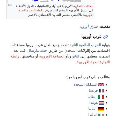
الكتلات التجارية
الأوروپية في أواخر الثمانينيات. الدول الأعضاء
في السوق الأوروپية المشتركة بالأزرق،
رابطة التجارة الحرة
الأوروپية
بالأخضر، مجلس التعاون الاقتصادي بالأحمر.
مفصلة
:
شرق أوروپا
غرب أوروپا
بنهاية
الحرب العالمية الثانية
تلقت جميع بلدان غرب اوروپا مساعدات
اقتصادية من [الولايات المتحدة] عن طريق
خطة مارشال
. فيما بعد،
انضمت معظمها إلى
الناتو
و/أو
الجماعة الاوروپية
أو منافستها،
رابطة
التجارة الحرة الاوروپية
.
وتتألف بلدان غرب أوروپا من:
المملكة المتحدة
فرنسا
إيطاليا
هولندا
ألمانيا
ايرلندا