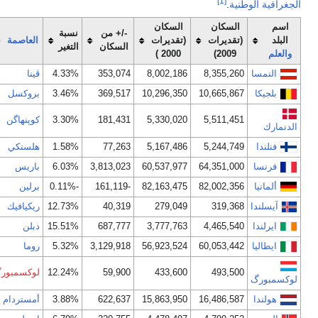
[1]
الجغرافية الوطنية
.
اسم
السكان
السكان
-/+ من
نسبة
البلد
(تقديرات
(تقديرات
العاصمة
السكان
التغير
والعلم
2009)
2000 )
النمسا
8,355,260
8,002,186
353,074
4.33%
ڤينا
بلجيكا
10,665,867
10,296,350
369,517
3.46%
بروكسل
5,511,451
5,330,020
181,431
3.30%
كوپنهاگن
الدنمارك
فنلندا
5,244,749
5,167,486
77,263
1.58%
هلسنكي
فرنسا
64,351,000
60,537,977
3,813,023
6.03%
باريس
ألمانيا
82,002,356
82,163,475
-161,119
-0.11%
برلين
آيسلندا
319,368
279,049
40,319
12.73%
ريكيافيك
ايرلندا
4,465,540
3,777,763
687,777
15.51%
دبلن
ايطاليا
60,053,442
56,923,524
3,129,918
5.32%
روما
493,500
433,600
59,900
12.24%
لوكسمبورگ
لوكسمبورگ
هولندا
16,486,587
15,863,950
622,637
3.88%
أمستردام