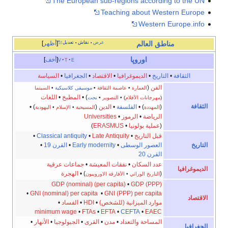
The European sub-regions according to the UN
Teaching about Western Europe
Western Europe.info
عرض
نقاش
تعديل
أظهر
مناطق
العالم
•
•
اوروپا
e
t
v
أخف
الثقافة
•
التاريخ
•
الديموغرافيا
•
الاقتصاد
•
الجغرافيا
•
السياسة
الفن
(
العمارة
•
عاصمة الثقافة
•
موسيقى كلاسيكية
•
السينما
) •
المطبخ
•
اللغات
(
مهرجانات الأفلام
) •
التصوير
•
نحت
الثقافة
(
) •
الفلسفة
•
الدين
(
) •
المهددة
المسيحية
•
الإسلام
•
اليهودية
الرياضة
•
الرموز
•
Universities
(
عملية بولونيا
•
ERASMUS
)
قبل التاريخ
•
Late Antiquity
•
Classical antiquity
•
التاريخ
العصور الوسطى
•
Early modernity
•
القرن 19
•
القرن 20
عدد السكان
•
نفقات المعيشة
•
جماعات عرقية
الديموغرافيا
(
) •
الهجرة
التاريخ الوراثي
•
الأفارقة الاوروپيون
GDP (nominal)
(per capita)
•
GDP (PPP)
•
GNI (nominal) per capita
•
GNI (PPP) per capita
الاقتصاد
موارد الميزانية
(للشخص)
•
HDI
•
الفساد
•
minimum wage
•
FTAs
•
EFTA
•
CEFTA
•
EAEC
المساحة والتعداد
•
مدن
•
القرى
•
الجيولوجيا
•
الأنهار
•
الجغرافيا