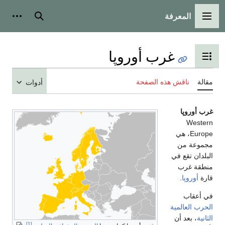
المعرفة
القائمة الرئيسية
بحث
أدوات 
غرب أوروپا
تبديل عرض جدول المحتويات
مقالة
ناقش هذه الصفحة
أدوات
غرب أوروپا
Western
Europe، هي
مجموعة من
البلدان تقع في
منطقة غرب
قارة
أوروپا
.
في أعقاب
الحرب العالمية
الثانية
، بعد أن
[1]