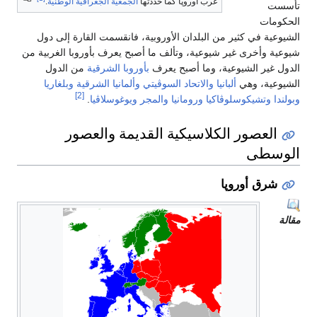
غرب أوروپا كما حددتها
الجمعية الجغرافية الوطنية
.
تأسست
الحكومات
الشيوعية في كثير من البلدان الأوروبية، فانقسمت القارة إلى دول
شيوعية وأخرى غير شيوعية، وتألف ما أصبح يعرف بأوروبا الغربية من
الدول غير الشيوعية، وما أصبح يعرف
بأوروبا الشرقية
من الدول
الشيوعية، وهي
ألبانيا
والاتحاد السوڤيتي
وألمانيا الشرقية
وبلغاريا
[2]
وبولندا
وتشيكوسلوڤاكيا
ورومانيا
والمجر
ويوغوسلاڤيا
.
العصور الكلاسيكية القديمة والعصور
الوسطى
شرق أوروپا
مقالة