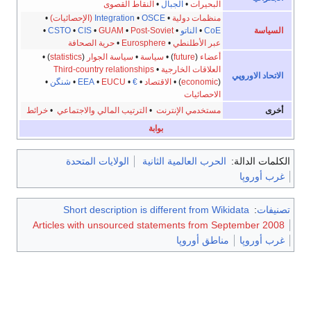
البحيرات
•
الجبال
•
النقاط القصوى
منظمات دولية
•
OSCE
•
Integration
(الإحصائيات)
•
السياسة
CoE
•
الناتو
•
Post-Soviet
•
GUAM
•
CIS
•
CSTO
•
عبر الأطلنطي
•
Eurosphere
•
حرية الصحافة
أعضاء
(
future
) •
سياسة
•
سياسة الجوار
(
statistics
) •
العلاقات الخارجية
•
Third-country relationships
الاتحاد الاوروپي
) •
economic
(
الاقتصاد
•
€
•
EUCU
•
EEA
•
شنگن
•
الاحصائيات
أخرى
مستخدمي الإنترنت
•
الترتيب المالي والاجتماعي
•
خرائط
بوابة
الكلمات الدالة:
الحرب العالمية الثانية
الولايات المتحدة
غرب أوروپا
تصنيفات
:
Short description is different from Wikidata
Articles with unsourced statements from September 2008
غرب أوروپا
مناطق أوروپا