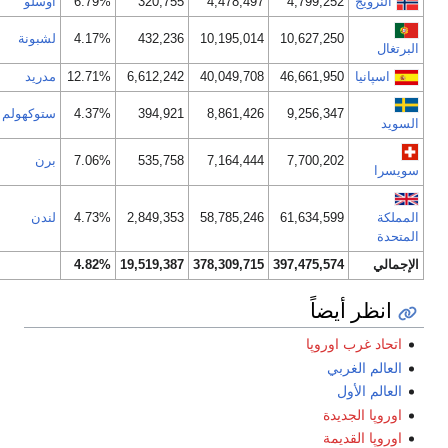
النرويج
4,799,252
4,478,497
320,755
6.79%
اوسلو
10,627,250
10,195,014
432,236
4.17%
لشبونة
البرتغال
اسپانيا
46,661,950
40,049,708
6,612,242
12.71%
مدريد
9,256,347
8,861,426
394,921
4.37%
ستوكهولم
السويد
7,700,202
7,164,444
535,758
7.06%
برن
سويسرا
المملكة
61,634,599
58,785,246
2,849,353
4.73%
لندن
المتحدة
الإجمالي
397,475,574
378,309,715
19,519,387
4.82%
انظر أيضاً
اتحاد غرب اوروپا
العالم الغربي
العالم الأول
اوروپا الجديدة
اوروپا القديمة