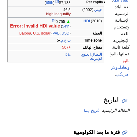
.
القناة بنما
[2]
• Per capita
)
65th
(
$7,133
لغة البلاد
46.5
(2002)
جيني
الرسمية
high inequality
الإسبانية
[3]
HDI
(2010)
▲
0.755
Error: Invalid HDI value
(
54th
)
وتستخدم
اللغة
Balboa
,
U.S. dollar
(
PAB, USD
)
العملة
الإنجليزية
-5
ت.ع.م.
Time zone
كلغة ثانية.
+507
مفتاح الهاتف
عملتها بالبوا
.pa
النطاق العلوي
للإنترنت
بالبوا
وتعادلدولار
.
أمريكي
التاريخ
تاريخ پنما
المقالة الرئيسية:
فترة ما بعد الكولومبية