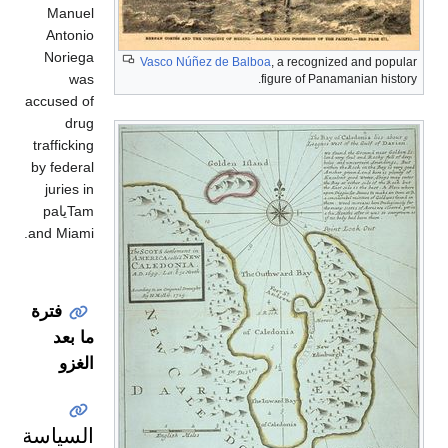
Manuel
Antonio
Noriega
Vasco Núñez de Balboa
, a recognized and popular
was
figure of Panamanian history.
accused of
drug
trafficking
by federal
juries in
Tamياpa
and Miami.
فترة
ما بعد
الغزو
السياسة