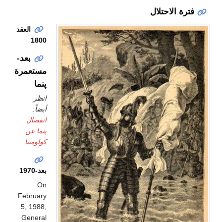
فترة الاحتلال
العقد
1800
بعد-
مستعمرة
پنما
انظر
أيضاً:
انفصال
پنما عن
كولومبيا
بعد-1970
On
February
5, 1988,
General