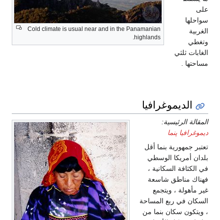
على
سواحلها
Cold climate is usual near and in the Panamanian
الغربية
highlands.
وتغطي
الغابات ثلثي
مساحتها .
الديموغرافيا
المقالة الرئيسية:
ديموغرافيا پنما
تعتبر جمهورية بنما أقل
بلدان أمريكا الوسطي
في الكثافة السكانية ،
فهناك مناطق شاسعة
غير مأهولة ، ويتجمع
السكان في ربع المساحة
، ويتكون سكان بنما من