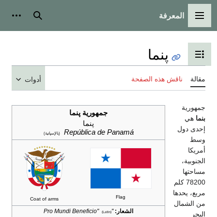
المعرفة
شخصية
بحث
القائمة الرئيسية
پنما
تبديل عرض جدول المحتويات
ناقش هذه الصفحة
مقالة
أدوات
جمهورية
جمهورية پنما
هي
بنما
پنما
إحدى دول
República de Panamá
(بالإسپانية)
وسط
أمريكا
الجنوبية،
مساحتها
78200 كلم
مربع، يحدها
Flag
Coat of arms
من الشمال
"Pro Mundi Beneficio"
الشعار:
البحر
(Latin)