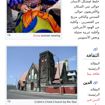
خليط فيشكل الأسبان
حوالي ثمن السكان
والأفريقيون حوالي
السدس والباقي مزيج
من العنصرين ، وأقلية
من الهنود الأمريكين
وأقلية عربية ضئيلة
Kuna
woman sewing.
وبعض الآسيويين .
الثقافة
المقالة
الرئيسية:
ثقافة پنما
الدين
المقالة
الرئيسية:
الدين في
Colón's Christ Church by the Sea.
پنما