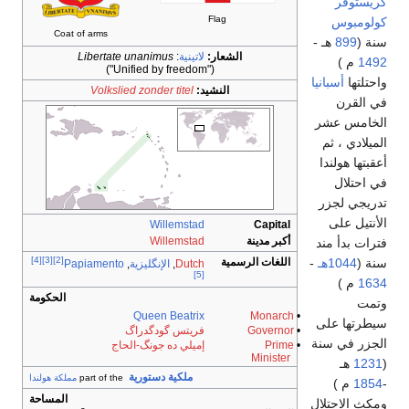
كريستوفر
Flag
كولومبوس
Coat of arms
سنة (
899
هـ -
الشعار:
لاتينية
:
Libertate unanimus
1492
م )
("Unified by freedom")
واحتلتها
أسبانيا
النشيد:
Volkslied zonder titel
في القرن
الخامس عشر
الميلادي ، ثم
أعقبتها هولندا
في احتلال
تدريجي لجزر
الأنتيل على
Willemstad
Capital
أكبر مدينة
Willemstad
فترات بدأ مند
[4]
[3]
[2]
سنة (
1044هـ
-
اللغات الرسمية
Dutch
,
الإنگليزية
,
Papiamento
[5]
1634
م )
الحكومة
وتمت
Queen Beatrix
Monarch
•
سيطرتها على
•
Governor
فريتس گودگدراگ
الجزر في سنة
•
Prime
إميلي ده جونگ-الحاج
Minister
(
1231
هـ
ملكية دستورية
part of the
مملكة هولندا
-
1854
م )
المساحة
ومكث الاحتلال