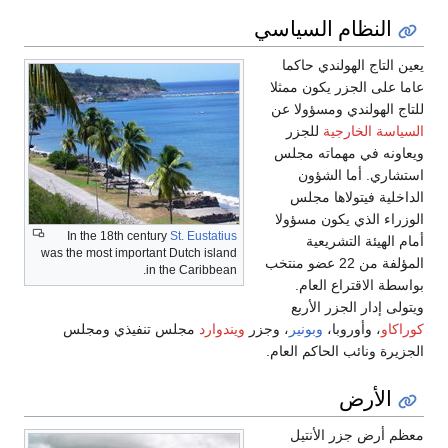
النظام السياسي
يعين التاج الهولندي حاكما
عاما على الجزر يكون ممثلا
للتاج الهولندي ومسؤولا عن
السياسة الخارجية
للجزر
ويعاونه في مهماته مجلس
استشاري. أما الشؤون
الداخلية فيتولاها مجلس
الوزراء الذي يكون مسؤولا
In the 18th century
St. Eustatius
أمام الهيئة التشريعية
was the most important Dutch island
المؤلفة من 22 عضو منتخب
in the Caribbean.
بواسطة الاقتراع العام.
ويتولى إدار الجزر الأربع
كوراكاو
، وأوروبا،
وبونير
، وجزر
ويندوارد
مجلس تنفيذي ومجلس
الجزيرة ونائب الحاكم العام.
الأرض
معظم أرض جزر الأنتيل