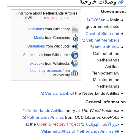
وصلات خارجية
Government
Find more about
Netherlands Antilles
at Wikipedia's
sister projects
GOV.an
– Main
governmental site
Definitions
from Wiktionary
Chief of State and
Media
from Commons
Cabinet Members
Quotations
from Wikiquote
Antillenhuis
–
Cabinet of the
Source texts
from Wikisource
Netherlands
Textbooks
from Wikibooks
Antilles'
Learning resources
from
Plenipotentiary
Wikiversity
Minister in the
Netherlands
Central Bank
of the Netherlands Antilles
General information
Netherlands Antilles
entry at
The World Factbook
Netherlands Antilles
from
UCB Libraries GovPubs
جزر الأنتيل الهولندية
at the
Open Directory Project
Wikimedia Atlas of Netherlands Antilles