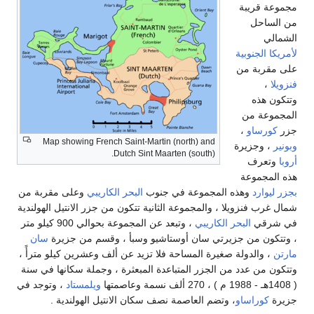
مجموعة قريبة
من الساحل
الشمالي
لأمريكا الجنوبية
على مقربة من
فنزويلا
،
وتتكون هذه
المجموعة من
جزر
كورساو
،
Map showing French Saint-Martin (north) and
وبونير
، وجزيرة
Dutch Sint Maarten (south).
أروبا
وتعرف
هذه المجموعة
بجزر ليوارد
وهذه المجموعة في جنوب
البحر الكاريبي
وعلى مقربة من
شمال غرب فنزويلا ، والمجموعة الثانية تتكون من جزر الانتيل الهولندية
في شرقي
البحر الكاريبي
، وتبعد عن المجموعة بحوالي 900 كيلو متر
، وتتكون من جزيرتي سان أوستاشيو وسبأ ، وقسم من جزيرة
سان
مارتن
، والدولة صغيرة المساحة فلا تزيد عن ألف وعشرين كيلو مترأً ،
وتتكون من عدد من الجزر المتباعدة المبعثرة ، وجملة سكانها في سنة
( 1408هـ - 1988 م ) ، 270 ألف نسمة وعاصمتها
ويلمستاد
، وتوجد في
جزيرة
كوراساو
، وتضم العاصمة نصف سكان الانتيل الهولندية .