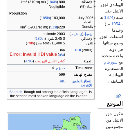
2
• الإجمالية
(310 sq mi) (
184th
)
800 km
الهولندي لجزر
• الماء (%)
Negligible
الأنتيل حتي
Population
سنة (
1374
هـ
)
185th
183,000 (
• July 2005
التعداد
-
1954
م ) ،
2
• Density
(593.1/sq mi) (
51st
)
229/km
وعندما
ن.م.إ.
(
ق.ش.م.
)
2003 estimate
استقلت الجزر
• الإجمالي
$ 2.45 بليون (
180th
)
وجمع شتاتها
• للفرد
$ 11,400
(
79th
)
(2003 est.)
في دولة
n/a
HDI
(2003)
Error: Invalid HDI value
(
n/a
)
واحدة متحدة
العملة
گيلدر الأنتيل الهولندية
(
ANG
)
مع
سورينام
Time zone
ت.ع.م.
-4
المستعمرة
الهولندية
مفتاح الهاتف
599
السابقة .
النطاق العلوي
.an
للإنترنت
Spanish
, though not among the official languages, is
the second most spoken language on the islands.
الموقع
تتكون جزر
الانتيل من
مجموعتين ،