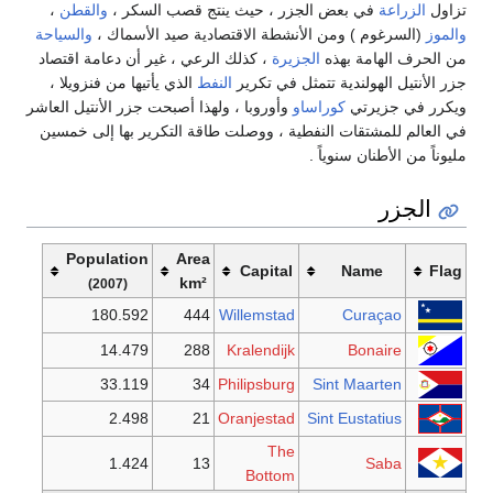
تزاول
الزراعة
في بعض الجزر ، حيث ينتج قصب السكر ،
والقطن
،
والموز
(السرغوم ) ومن الأنشطة الاقتصادية صيد الأسماك ،
والسياحة
من الحرف الهامة بهذه
الجزيرة
، كذلك الرعي ، غير أن دعامة اقتصاد
جزر الأنتيل الهولندية تتمثل في تكرير
النفط
الذي يأتيها من فنزويلا ،
ويكرر في جزيرتي
كوراساو
وأوروبا ، ولهذا أصبحت جزر الأنتيل العاشر
في العالم للمشتقات النفطية ، ووصلت طاقة التكرير بها إلى خمسين
مليوناً من الأطنان سنوياً .
الجزر
Population
Area
Capital
Name
Flag
km²
(2007)
180.592
444
Willemstad
Curaçao
14.479
288
Kralendijk
Bonaire
33.119
34
Philipsburg
Sint Maarten
2.498
21
Oranjestad
Sint Eustatius
The
1.424
13
Saba
Bottom