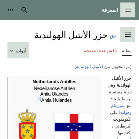
المعرفة
القائمة الرئيسية
بحث
أدوات
جزر الأنتيل الهولندية
تبديل عرض جدول المحتويات
مقالة
ناقش هذه الصفحة
أدوات
(تم التحويل من
الأنتيل الهولندية
)
جزر الأنتيل
Netherlands Antilles
الهولندية
وهي
Nederlandse Antillen
دولة مستقلة
Antia Ulandes
ترتبط باتحاد
[1]
Antia Hulandes
مع
سورينام
وهولندا
على
الكومنولث
البريطاني ،
اكتشفها