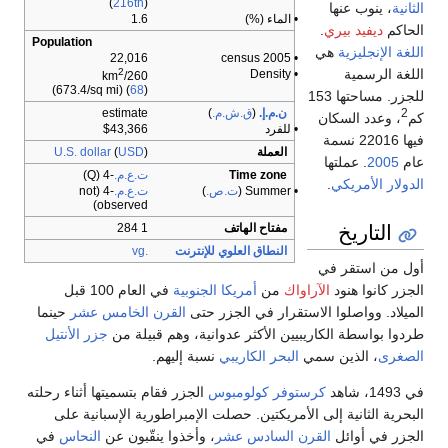
(
216th
)
الثانية
، ينوب عنها
• الماء (%)
1.6
الحاكم
ديفيد بيري
.
Population
اللغة الإنجليزية
هي
22,016
• 2005 census
اللغة الرسمية
2
• Density
260/km
(673.4/sq mi) (
68
)
للجزر. مساحتها 153
ن.م.إ.
(
ق.ش.م.
)
estimate
2
كم
، وعدد السكان
• للفرد
$43,366
فيها 22016 نسمة
العملة
)
USD
(
U.S. dollar
عام
2005
. عملتها
Time zone
ت.ع.م.
-4
(Q)
الدولار الأمريكي
.
• Summer (
ت.ص.
)
ت.ع.م.
-4
(not
observed)
التاريخ
مفتاح الهاتف
1 284
النطاق العلوي للإنترنت
.vg
أول من استقر في
الجزر كانوا هنود
الآراواك
من
أمريكا الجنوبية
في العام 100 قبل
الميلاد. وواصلوا الاستقرار في الجزر حتى
القرن الخامس عشر
حينما
طردوا بواسطة الكاريبيين الأكثر عدوانية، وهم قبيلة من
جزر الأنتيل
الصغرى
، الذين سمي
البحر الكاريبي
نسبة إليهم.
في 1493، شاهد
كرستوفر كولومبوس
الجزر فقام بتسميتها أثناء رحلته
البحرية الثانية إلى الأمريكتين. حصلت الإمبراطورية الإسبانية على
الجزر في أوائل
القرن السادس عشر
، وأخذوا ينقّبون عن
النحاس
في