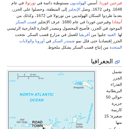
فيرجين غوردا
. أسس
الهولنديون
مستوطنة دائمة في
تورتولا
في عام
1648. وفي 1672، وصل
الإنجليز
إلى المنطقة، وحصلوا على الجزر،
بعدما طردوا السكان الهولنديين من تورتولا في 1672، وكذلك من
أنيجادا
وفيرجين غوردا في عام 1680. عرف الإنجليز
قصب السكر
الموجود في الجزر، فأصبح المحصول ومصدر التجارة الخارجية الرئيسي
لها.
العبيد
جلبوا من
أفريقيا
للعمل في مزارع قصب السكر. نجحت
الجزر إقتصاديا حتى قلل نمو
شمندر السكر
في
أوروبا
والولايات
المتحدة
من إنتاج قصب السكر بشكل ملحوظ.
الجغرافيا
تشمل
الجزر
العذراء
البريطانية
حوالي 50
جزيرة
كاريبية
صغيرة؛ 15
منها
مسكونة.