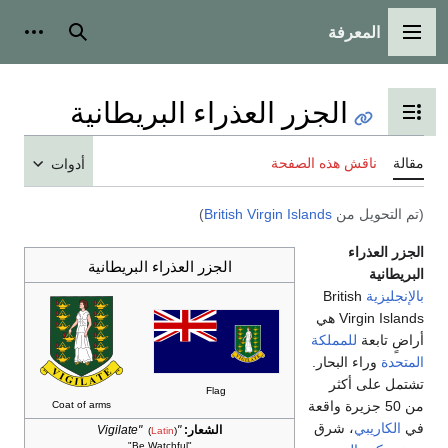
المعرفة
القائمة الرئيسية
بحث
أدوات
الجزر العذراء البريطانية
تبديل عرض جدول المحتويات
مقالة
ناقش هذه الصفحة
أدوات
(تم التحويل من
British Virgin Islands
)
الجزر العذراء
الجزر العذراء البريطانية
البريطانية
بالإنجليزية
British
Virgin Islands هي
أراضٍ تابعة
للمملكة
المتحدة
وراء البحار.
تشتمل على أكثر
Flag
من 50 جزيرة واقعة
Coat of arms
في
الكاريبي
، شرق
الشعار:
"Vigilate"
(
Latin
)
"Be Watchful"