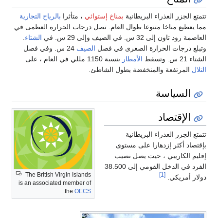
تتمتع الجزر العذراء البريطانية
بمناخ إستوائي
، متأثرا
بالرياح التجارية
مما يعطيع مناخا متنوعا طوال العام. تصل درجات الحرارة العظمى في
العاصمة رود تاون إلى 32 س. في الصيف وإلى 29 س. في
الشتاء
.
وتبلغ درجات الحرارة الصغرى في فصل
الصيف
24 س. وفي فصل
الشتاء 21 س. وتسقط
الأمطار
بنسبة 1150 مللي في العام ، على
التلال
المرتفعة والمنخفضة بطول الشاطئ.
السياسة
الإقتصاد
تتمتع الجزر العذراء البريطانية
بإقتصاد أكثر إزدهارا على مستوى
إقليم الكاريبي ، حيث يصل نصيب
الفرد في الدخل القومي إلى 38.500
The British Virgin Islands
[1]
دولار أمريكي.
is an associated member of
.
the
OECS