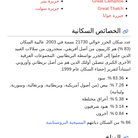
Great Camanoe
جزيرة بيتر
Great Thatch
جزيرة سولت
جيزرة جوانا
الخصائص السكانية
عدد سكان الجزر حوالي 21730 نسمة في 2003. غالبية السكان
(83 %) هم كاريبيون من أصل أفريقي، منحدرون من سلالات العبيد
الذين جلبوا إلى الجزر بواسطة البريطانيين. المجموعات العرقية
الأخرى الكبرى تتضمّن أولئك الذين هم من أصل بريطاني وأوروبي.
استناداً لتقرير إحصاء السكان عام 1999:
83.36 %: سود
7.28 %: بيض (من أصول أمريكية، وبريطانية، وبرتغالية، وسورية،
ولبنانية)
5.38 %: أعراق مختلطة
3.14 %: هنود شرقيون
0.84 %: آخرون
86 % من السكان ديانتهم
المسيحية
البروتستانتية
.
المناخ