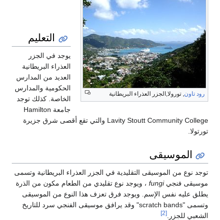
النقل
التعليم
يوجد في الجزر
العذراء البريطانية
العديد من المدارس
الحكومية والمدارس
رود تاون
, تورولا,الجزر العذراء البريطانية
الخاصة. كذلك توجد
جامعة Hamilton
Lavity Stoutt Community College والتي تقع أقصى شرق جزيرة
تورتولا.
الموسيقى
توجد نوع من الموسيقى التقليدية في الجزر العذراء البريطانية وتسمى
موسيقى فنجي
fungi
، ويوجد نوع تقليدي من الطعام مكون من الذرة
يطلق عليه نفس الإسم. ويوجد فرق تعزف هذا النوع من الموسيقى
وتسمى "scratch bands" وقد يرافق موسيقى الفنجي سرد للتاريخ
[2]
الشعبي للجزر.