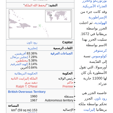
بورتوريكو
والجزر
النشيد:
"
ليحفظ الله الملكة
"
العذراء الأمريكية
.
وقد كانت جزء من
الإمبراطورية
الهولندية
، ثم احتلت
الجزر بواسطة
بريطانيا في 1672.
سمّيت الجزر بهذا
Capital
رود تاون
الاسم بواسطة
اللغات الرسمية
إنجليزية
كرستوفر
الجماعات العرقية
83.36%
أفريقيين
,
كولومبوس
نسبة
7.28%
إنجليز
,
برتغال
,
5.38%
مختلطين
,
إلى القدّيسة
3.14%
الهند الشرقية
,
أورسولا، التي تقول
0.84% آخرين
الأسطورة بأن كان
الحكومة
الحكومة البريطانية
لها 11000 جارية
• رئيس الولاية
الملكة إليزابيث الثانية
•
حاكم
ديفيد بيري
عذراء.
Ralph T. O'Neal
Premier
•
British Overseas Territory
عاصمة الجزر هي
• مستقلة
1960
رود تاون
. الجزر
1967
• Autonomous territory
تحكم بواسطة ملكة
المساحة
بريطانيا
إليزابيث
2
• الإجمالية
(59 sq mi)
153 km