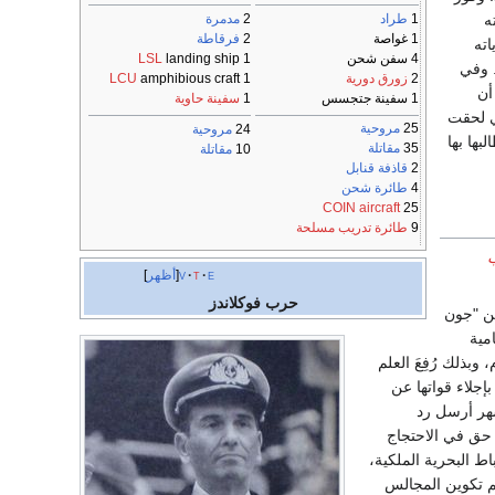
1
طراد
2
مدمرة
يت" في سوليداد Soledadفدكته
1 غواصة
2
فرقاطة
اته
4 سفن شحن
LSL
landing ship
1
. وفي
2
زورق دورية
LCU
amphibious craft
1
أن
1 سفينة جتجسس
1
سفينة حاوية
ي لحقت
25
مروحية
24
مروحية
بها بها
35
مقاتلة
10
مقاتلة
2
قاذفة قنابل
4
طائرة شحن
COIN aircraft
25
9
طائرة تدريب مسلحة
ب
e
t
v
أظهر
حرب فوكلاندز
تن "جون
 من حامية
وبذلك رُفِعَ العلم
إجلاء قواتها عن
بعد ستة أشهر أرسل رد
 حق في الاحتجاج
ة من ضباط البحرية الملكية،
لتاريخ وُضعت الجزر تحت إدارة مدنية استقرت في "بورت لويس". وفي عام 1845م تم تكوين المجالس