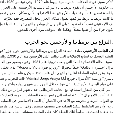
أنها لم تسفر عن نتائج تُذكر سوى عودة
ى حكومة الأرجنتين أن تقوم بريطانيا بالاعتراف بالسيادة الأرجنتينية على الجزر 
ا لمدة تسعين عاماً، وقد قبلت الأرجنتين هذا الاقتراح، إلاّ أن سكان الجزر رفضوا
لما كانت بريطانيا تربط موافقتها بقبول سكان الجزر للحل المقترح، فقد تعثرَّت
 الأرجنتيني تشدداً خاصة بعد تولي الجنرال "ليوبولدو جالتيري" رئاسة الدولة وإع
يكون جزءٌ من أراضيها محتلاً، وهكذا عاد الموقف مرة أخرى للتدهور.
د النزاع بين بريطانيا والأرجنتين نحو الحرب
 الجانب الأرجنتيني
صادف تصاعد النزاع بين بريطانيا والأرجنتين حول جزر "فوك
السنة السادسة لحكم النخبة العسكرية لسابع الا
البلاد خلال حكمهم من سوء الحالة الاقتصادية للبلاد التي بلغت ذروتها عام 1981. 
تولي رئاسة الدولة الجنرال "جلتيري Galtieri" خلفاً للجنرال "روبرتو فيولا to Viola
منصبه لسوء حالته الصحية. وفور توليه السلطة أعلن "جالتيري" أن عام 1982 سيكون عام
فوكلاند)، ويُعتقد أن "جالتيري" وزميله "الأدميرال جورج أنايا Admiral Jorge Anaya" قائد البحري
تي كان من المقرَّر استئنافها مع الجانب البريطاني خلال شهر فبراير من ذلك ا
وفي 5 ديسمبر عام 1981، أصدر الأدميرال "أنايا" تعليماته إلى رئيس شعبة العمليات البحرية لإعداد
مع القوات البرية والبحرية، مع الأخذ في الاعتبار أن العبء الأساسي في العملية
رية، وأن يتم التخطيط لتنفيذ العملية في منتصف سبتمبر. وفي التاسع من مارس
ة جاهزة للتصديق، وطبقاً لتلك الخطة كان على البحرية ومشاتها القيام بعملية ال