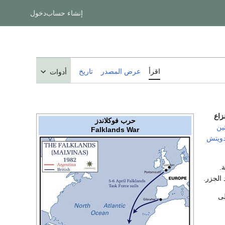
إنشاء حساب
دخول
اقرأ
عرض المصدر
تاريخ
أدوات
زاع
حرب فوكلاندز
تين
Falklands War
دويتش
.
الجزر.
ها على