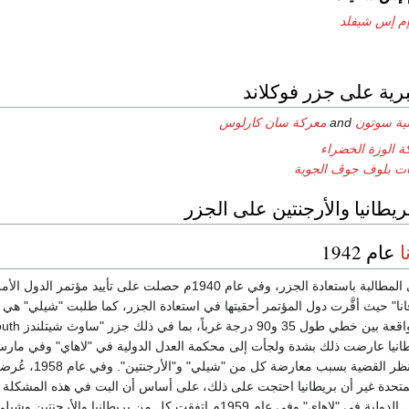
م إس شيفلد
برية على جزر فوكلاند
لية سوتون
and
معركة سان كارلوس
ة الوزة الخضراء
ت بلوف جوڤ الجوية
بريطانيا والأرجنتين على الجزر
ا
عام 1942
استمرت الأرجنتين في المطالبة باستعادة الجزر، وفي عام 1940م حصلت على تأييد مؤتمر الدو
افانا" حيث أقَّرت دول المؤتمر أحقيتها في استعادة الجزر، كما طلبت "شيلي" هي 
بضم جميع الأراضي الواقعة بين خطي طول 35 و90 درجة غرباً
رفضت تلك المحكمة نظر القضية بسبب معارضة كل من "شيلي" و"الأرجنتي
متحدة غير أن بريطانيا احتجت على ذلك، على أساس أن البت في هذه المشكلة
اختصاص محكمة العدل الدولية في "لاهاي" وفي عام 1959م اتفقت كل من بريطانيا والأرجنتي