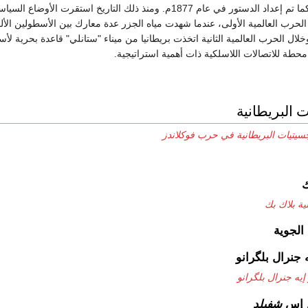
التنفيذية والتشريعية، كما تم إعداد الدستور في عام 1877م. ومنذ ذلك التاريخ استقرت الأو
لحرب العالمية الأولى، عندما شهدت مياه الجزر عدة معارك بين الأسطولين الأل
 وخلال الحرب العالمية الثانية اتخذت بريطانيا من ميناء "ستانلي" قاعدة بحرية ل
حطة للاتصالات اللاسلكية ذات أهمية استراتيجية.
 البريطانية
سيتيات البريطانية في حرب فوكلاندز
ك
ية بلاك بك
الجوية
 جنرال بلگرانو
إيه جنرال بلگرانو
 إس
شفيلد