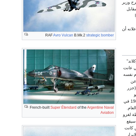
 العلاقات الدبلوماسية بينهما عام 1979. وفي نوفمبر 1980، اقترح وزير
مقابل
لانه أن
RAF
Avro Vulcan
B.Mk.2
strategic bomber
لاند"
نقلابات التي توالت على الأرجنتين منذ عام 1930، والتي عانت
وفي ديسمبر من العام نفسه
Roper" الذي تخلى عن
 "مالفيناس" (جزر
ة وعضو
المجلس الحاكم اتفقا على قيام البحرية الأرجنتينية بنقل قوة لاحتلال الجزر بين شهري يوليو وأكتوبر 1982 في
French-built
Super Étendard
of the
Argentine Naval
لعام.
Aviation
 خطة لغزو
 سيقع
 كانت
إبرار