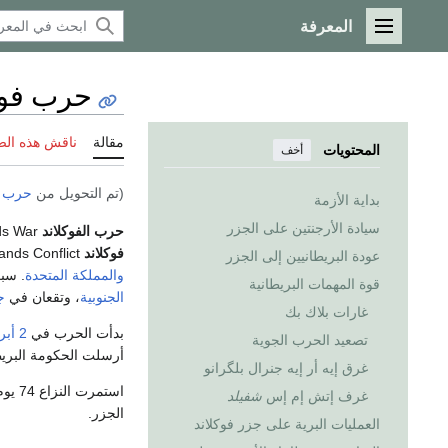
المعرفة
القائمة الرئيسية
حرب فوك
مقالة
ناقش هذه ال
المحتويات
أخف
(تم التحويل من
حرب ال
بداية الأزمة
سيادة الأرجنتين على الجزر
حرب الفوكلاند
Falklands War (
فوكلاند
Falklands Conflict أو
عودة البريطانيين إلى الجزر
والمملكة المتحدة
. سب
قوة المهمات البريطانية
الجنوبية
، وتقعان في
ج
غارات بلاك بك
بدأت الحرب في
2 أبريل
تصعيد الحرب الجوية
أرسلت الحكومة البريط
غرق إيه أر إيه جنرال بلگرانو
غرف إتش إم إس
شفيلد
الجزر.
العمليات البرية على جزر فوكلاند