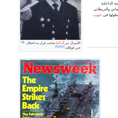
ضاع السياسية الداخلية
ماني والبريطاني
أسطولها في
جنوب
الأميرال
جورگه أنايا
صاحب قرار بدء احتلال
[5]
[4]
[3]
جزر فوكلاند.