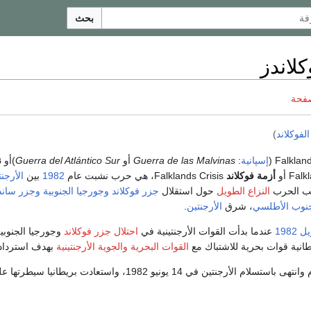
بحث
لاندز
صفحة
فوكلاند
)
إسپانية
:
Guerra de las Malvinas
أو
Guerra del Atlántico Sur
)أو
ن
أزمة فوكلاند
Falklands Crisis، هي حرب نشبت عام
1982
بين
الأرجن
ب الحرب
النزاع الطويل
حول استقلال
جزر فوكلاند
وجورجيا الجنوبية وجزر سان
نوب الأطلسي
، شرق
الأرجنتين
.
1982
عندما بدأت القوات الأرجنتينية في
احتلال جزر فوكلاند
وجورجيا الجنوبية
انية قوات بحرية للاشتباك مع
القوات البحرية
والجوية الأرجنتينية
بهدف استرداد 
استمرت النزاع 74 يوم وانتهى باستسلام الأرجنتين في 14 يونيو 1982، واستعادت بريطانيا سيطرت