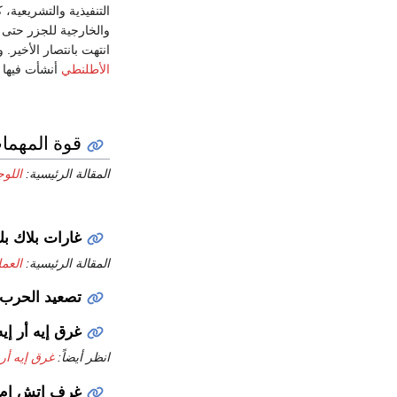
والخارجية للجزر حتى ا
انتهت بانتصار الأخير.
الأطلنطي
أنشأت فيها م
قوة المهمات
المقالة الرئيسية:
اللوج
غارات بلاك ب
المقالة الرئيسية:
العمل
تصعيد الحرب 
غرق إيه أر إيه
انظر أيضاً:
غرق إيه أر 
غرف إتش إم