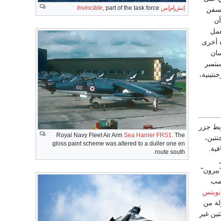
إتش‌إم‌إس
, part of the task force
Invincible
 السفن
ى أن
شيلي بعمل
ة أخرى
سان
رار تحت السيادة البريطانية، وتبعاً لذلك أصدرت المنظمة الدولية، في 21 سبتمبر
نتينية،
 تربط جزر
Royal Navy Fleet Air Arm
Sea Harrier FRS1
. The
نتين،
gloss paint scheme was altered to a duller one en
ية.
route south.
بيرون"
غضب
بوينس
ولة من
تين غير