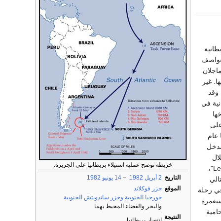
طانية
م 1592م عندما جرفت العواصف
د ماجلان
أنه لم يطأ أراضيها. غير
 وقد
طانية في
ها
على
، الذي حضر إليها عام
مدخل
 خلال
خريطة توضح عملية استيلاء بريطانيا على الجزيرة.
رحلاتهم بين "سان مالو" و"ريو دي بلاتا"، وأطلقوا على هذه الجزر اسم "جزر مالومين Les Iles Malouine"،
التاريخ
2 أبريل
1982
–
14 يونيو
1982
L". وفي العام التالي
الموقع
جزر فوكلاند
Jone " في رحلة
جورجيا الجنوبية وجزر ساندويتش الجنوبية
ة) أول مستعمرة
والبحر والفضاء المحيط بهما
يرون" حامية
النتيجة
انتصار بريطانيا