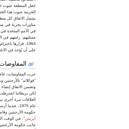
مناورات بحرية في منطق
في الأمم المتحدة في 
1964، قرارها باح
على أن يُؤخذ في الاع
المفاوضات ب
"فوكلاند" بالأرجنتين 
وتضمن الاتفاق إنشاء 
لكن بريطانيا اشترطت لإ
العلاقات مرة أخرى بي
عام 1975، عن
حكومة الأرجنتين وقام
أيريس
"، في الوقت الذ
جانب حكومة الأرجنتين 