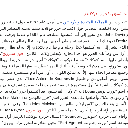
اث المؤدية لحرب فوكلاندز
ي تفجرت بين
المملكة المتحدة
والأرجنتين
في أبريل عام 1982م حول تبعية جزر
سنين. وقد اختلفت المصادر حول اكتشاف جزر فوكلاند فبينما نسبته المصادر البري
إلى الكابتن "جون ديفيز John Devis الذي تشير إلى أنه اكتشفها مصادفة عا
الشديدة سفينته دزاير Desire نحو تلك الجزر، فقد نسبته مصادر أخرى إلى الرحالة البرتغالي فردينان
Ferdinand Magellan الذي تشير إلى أنه اكتشفها خلال رحلة قام بها عام 1520م، إلاّ 
ول من وطأ تلك الجزر هو أحد البحارة الإنجليز ويُدْعى الكابتن "
جون سترونج
"،
ل إليها عام 1690 وأطلق عليها اسم "فوكلاند" نسبة للفيكونت "فوكلاند" أمين خزانة البحرية البري
سترونج" في مذكراته وصفاً دقيقاً لتلك الجزر تضمَّن طبيعتها الجغرافية ومناخ
 وجميع مظاهر الحياة فيها. إلاّ أنه يمكن القول إن أول من أقام مستعمرة سكنية 
جزر "فوكلاند" هو الفرنسي "لويس أنطون دي بوجانفيل Luis Antoin de Bouganvile"
جزيرة "فوكلاند الشرقية" أول مستعمرة فرنسية تضمنت قلعة صغيرة تشرف على 
الميناء الذي أطلق عليه اسم "بورت لويس Port Louis"، وكان الفرنسيون قد اكتشفوا جزر "فوكلاند"
وهو الاسم الذي حوره الأسبان بعد ذلك إلى "لاس ايلاس مالفيناس es Ioles Malvinas
نسية ظهر الإنجليز مرة أخرى، عندما حضر الكابتن "
جون بيرون
Byron
استكشافية إلى الجزر وأقام على جزيرة "سوندرز Sounders " (شمال جزيرة فوكلاند الغربي
بريطانية وأطلق على ميناءها اسم "بورت إجمونت Port Egmont". وقبل مغادرته للجزر ترك "ب