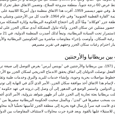
جعل المنطقة جنوب خط عرض 60 درجة جنوباً، منطقة منزوعة السلاح، وتضمن الاتفاق حظر تحرك
الحربية جنوب هذا الخط. وفي شهر ديسمبر 1959، أقرت هذا الاتفاق منظمة دول أمريكا اللاتينية عل
يشمل الاتفاق كل منظمة "القارة القطبية الجنوبية" وفي عام 1964، قامت كل من الأرجنتين و
ة جزر "فوكلاند" مِمَّا أدَّى إلى احتجاج الحكومة البريطانية وإثارة المشكلة مر
حضور ممثلين عن سكان الجزر. وأثناء تناول المشكلة أبدى سكان الجزر على ل
ممثليهم، رغبتهم في الاستم
ترام رغبة السكان، وأوصت بإجراء مفاوضات مباشرة بين الحكومتين البريطانية والأرج
تبار احترام رغبات سكان الجزر وحقهم في تقرير مصيرهم.
ين بريطانيا والأرجنتين
جرت المفاوضات، عام 1971، بين بريطانيا والأرجنتين في "بوينس أيرس" بغرض التوصل إلى صيغة
وبالفعل توصلت الدولتان إلى اتفاق يحقق الاندماج التدريجي لسكان الجزر مع الأرج
خطوط مواصلات بحرية وجوية، وإنشاء خدمات للبريد والبرق وخدمات طبية وثقاف
تمام هذا الاتفاق أخذ موافقة سكان الجزر، الأمر الذي أدَّى في النهاية إلى توتر
ن الدولتين. واستمر الوضع في التدهور إلى أن وصل إلى ذروته في عهد حكومة "
دما أرسلت بريطانيا بعثة تجارية إلى الجزر على أثر ظهور شواهد بترولية، الأمر الذي أ
ت بسحب سفيرها في "لندن"، وبالمثل سحبت الحكومة البريطانية سفيرها من "
ي قامت فيه سراً بإرسال قوة بحرية إلى منطقة الجزر لتأمينها تحسُّبا لأية محا
للاستيلاء عليها بالقوة. وبعد فترة جرت محاولات لاستئناف المفاوضات بين الدول