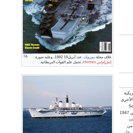
غلاف مجلة
نيوزويك
، عدد أبريل19 1982، وعليه صورة
إتش‌إم‌إس
Hermes
، تحمل علم القوات البريطانية.
ل الأمريكية
الأخرى
، بما في ذلك جزر "ساوث شيتلندز South
Shetlands"، لكن بريطانيا عارضت ذلك بشدة ولجأت إلى محكمة العدل الدولية في "لاهاي" وفي مارس 1947
ن". وفي عام 1958، عُرضت
 من
ن وشيلي على