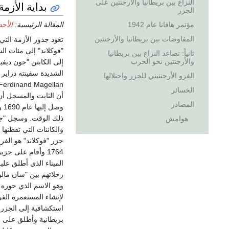
النزاع بين بريطانيا والأرجنتين على
بداية الأزمة
الجزر
المقالة الرئيسية:
الأحد
مؤتمر هافانا عام 1942
المفاوضات بين بريطانيا والأرجنتين
تعود جذور الأزمة الت
"فوكلاند" إلى مئات ال
ثانياً: تصاعد النزاع بين بريطانيا
والأرجنتين نحو الحرب
الغزو الأرجنتيني للجزر واحتلالها
الخسائر
أن الثابت والمسجل أن أ
المصادر
وص
ذلك الوقت. وسجل "جون 
هوامش
والكائنات التي تقطنها
1764 وأقام على 
لإنشاء المستعمرة الفر