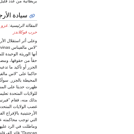
بريطانية من عدد قليل
سيادة الأرج
المقالة الرئيسية:
غزو ا
حرب فوكلاندز
أنها الوريثة الوحيدة ل
حقاً من حقوقها، ومضت
حاكما على "لاس مالفي
ظهرت حديثا على المسر
للولايات المتحدة تعل
بذلك منه، فقام "فيرنيت
الأرجنتينية بالإفراج 
التي توجب محاكمته علي
Duncan" قائد ا