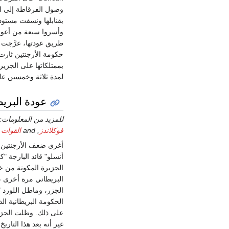
بقنابلها ونسفت مستودع
وأسروا سبعة من أعوان 
طريق عودتها، عرَّجت 
حكومة الأرجنتين ثارت
بممتلكاتها على الجزيرة
لمدة ثلاثة وخمسين عاما
عودة البريط
للمزيد من المعلومات:
فوكلاندز
, and
القوات 
أغرى ضعف الأرجنتين ال
الجزيرة المكونة من خمس
البريطاني مرة أخرى عل
الحكومة البريطانية ال