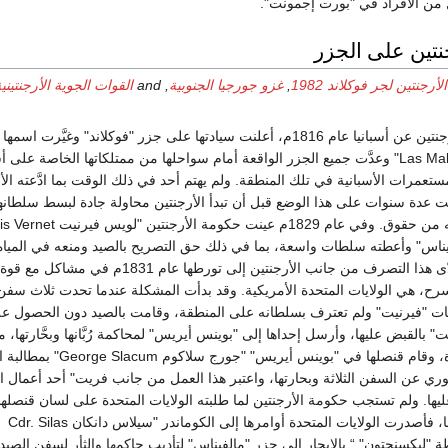
 من الأفراد في "بورت إجمونت".
نتين على الجزر
لأرجنتين لجر فوكلاند 1982
,
غزو جورجيا الجنوبية
, and
القوات الجوية الأرجنتين
وعلى أثر استقلال الأرجنتين عن أسبانيا عام 1816م، أعلنت سيادتها على جزر "فوكلاند" وغيَّرت اسم
"لاس مالفيناس Las Malvinas" وعدَّت جميع الجزر الواقعة أمام سواحلها من ممتلكاتها الخاصة عل
لمستعمرات الأسبانية في تلك المنطقة. ولم يهتم أحد في ذلك الوقت بما ادَّعته الأ
 عدة سنوات على هذا الوضع قبل أن تبدأ الأرجنتين محاولة جادة لبسط سلطانه
ناس" وأعطته سلطات واسعة، بما في ذلك حق التصريح بالصيد ومنعه في المياه
المحيطة بالجزر. سوأدّى هذا التصرف من جانب الأرجنتين إلى تورطها عام 1831م
ح، هي الولايات المتحدة الأمريكية. وقد بدأت المشكلة عندما تحدت ثلاث سفن 
يمات "فيرنيت" ولم تعترف بسلطانه على المنطقة، وقامت بالصيد دون الحصول ع
" بالقبض عليها، وأرسل إحداها إلى "بوينس أيريس" لمحاكمة رُبَّانها وبحَّارتها، مم
غضب الولايات المتحدة، وقام قنصلها في "بوينس أيريس" "جو
الفوري عن السفن الثلاثة وبحارتها، واعتبر هذا العمل من جانب فريت" أحد أعمال 
ها. ولم تستجب حكومة الأرجنتين لما طلبته الولايات المتحدة على لسان قنصلها
وماطلت في الرد عليها، فأصدرت الولايات المتحدة أوامرها إلى الكوماندر "سيلاس دانكان Cdr. Silas
لفرقاطة "ليكسنجتون" “ بالإبحار إلى جزر "مالفيناس" لتأديب حاكمها والثأر لسفن الصيد