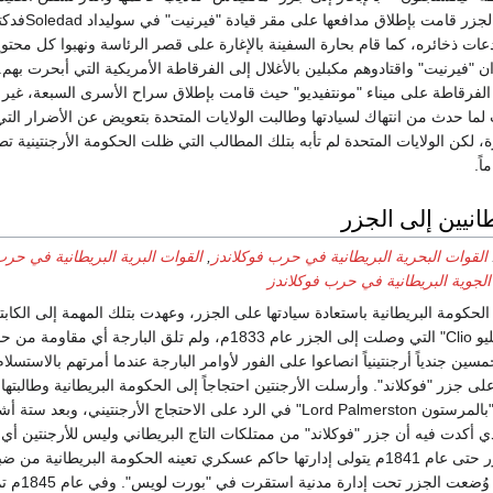
وصول الفرقاطة إلى الجزر قامت بإطلاق مدافعها على مقر قيادة "فيرن
ات ذخائره، كما قام بحارة السفينة بالإغارة على قصر الرئاسة ونهبوا كل محتوي
"فيرنيت" واقتادوهم مكبلين بالأغلال إلى الفرقاطة الأمريكية التي أبحرت بهم
الفرقاطة على ميناء "مونتفيديو" حيث قامت بإطلاق سراح الأسرى السبعة، غير 
 لما حدث من انتهاك لسيادتها وطالبت الولايات المتحدة بتعويض عن الأضرار الت
، لكن الولايات المتحدة لم تأبه بتلك المطالب التي ظلت الحكومة الأرجنتينية تطال
ً.
انيين إلى الجزر
القوات البحرية البريطانية في حرب فوكلاندز
,
القوات البرية البريطانية في حر
الجوية البريطانية في حرب فوكلاندز
حكومة البريطانية باستعادة سيادتها على الجزر، وعهدت بتلك المهمة إلى الكاب
أنسلو" قائد البارجة ‎"كليو Clio" التي وصلت إلى الجزر عام 1833م، ولم تلق البارجة أي مقاومة
ين جندياً أرجنتينياً انصاعوا على الفور لأوامر البارجة عندما أمرتهم بالاستسلام، 
ى جزر "فوكلاند". وأرسلت الأرجنتين احتجاجاً إلى الحكومة البريطانية وطالبتها ب
الجزر، وماطل اللورد "بالمرستون Lord Palmerston" في الرد على الاحتجاج الأرجنتيني، و
ذي أكدت فيه أن جزر "فوكلاند" من ممتلكات التاج البريطاني وليس للأرجنتين أي
على ذلك. وظلت الجزر حتى عام 1841م يتولى إدارتها حاكم عسكري تعينه الحكومة البريطاني
غير أنه بعد هذا ا