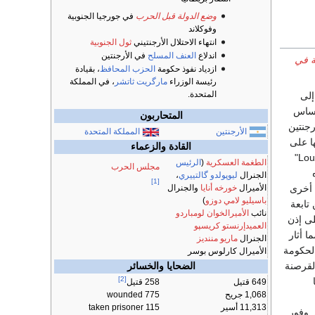
وضع الدولة قبل الحرب
في جورجيا الجنوبية
وفوكلاند
انتهاء الاحتلال الأرجنتيني
ثول الجنوبية
اندلاع
العنف المسلح
في الأرجنتين
ية في
ازدياد نفوذ حكومة
الحزب المحافظ
، بقيادة
رئيسة الوزراء
مارگريت ثاتشر
، في المملكة
المتحدة.
ها إلى
ى أساس
المتحاربون
رجنتين
الأرجنتين
المملكة المتحدة
ا على
القادة والزعماء
الجزر أو تأكيد ما تدعيه من حقوق. وفي عام 1829م عينت حكومة الأرجنتين "لويس فيرنيت Louis Vernet"
الطغمة العسكرية
(
الرئيس
مجلس الحرب
الجنرال
ليوپولدو گالتييري
،
[1]
 في مشاكل مع قوة أخرى
الأميرال
خورخه أنايا
والجنرال
باسيليو لامي دوزو
)
تابعة
نائب
الأميرالخوان لومباردو
لى إذن
العميدإرنستو كريسپو
ا أثار
الجنرال
ماريو مننديز
رج سلاكوم George Slacum" بمطالبة الحكومة
الأميرال كارلوس بوسر
القرصنة
الضحايا والخسائر
[2]
649 قتيل
258 قتيل
1,068 جريح
775 wounded
11,313 أسير
115 taken prisoner
. وفور