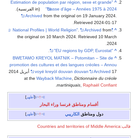
"Estimation de population par région, sexe
classe d'âge – Années 
(in الفرنسية).
Archived
from the original on 19 J
.
Retrieve
.
Arch
the original on 10 March 2024
. Retrie
.
BWETAMO KREYOL MATNIK – Potomitan 
promotion des cultures et des langues cré
voyé kreyòl douvan douvan
17 أبريل 2014
at the
Wayback Machine
,
Dictionna
.
martiniquais
,
Raph
e
t
v
أظهر
ام ومناطق فرنسا وراء البحار
مناطق
الكاريبي
e
t
v
أظهر