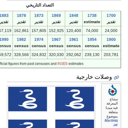
التعداد التاريخي
1893
1888
1883
1878
1873
1869
1848
e
تقدير
تقدير
تقدير
تقدير
تقدير
تقدير
تقدير
189,599
175,863
167,119
162,861
157,805
152,925
120,400
2005
1999
1990
1982
1974
1967
1961
estimate
census
census
census
census
census
census
399,000
381,427
359,572
328,566
324,832
320,030
292,062
Official figures from past censuses and
INSEE
estimates.
جية