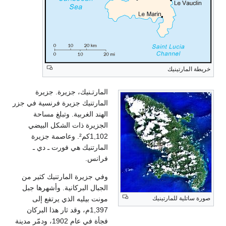
المارتـنيك، جزيرة. جزيرة
المارتنيك جزيرة فرنسية في جزر
الهند الغربية. وتبلغ مساحة
الجزيرة ذات الشكل البيضي
1,102كم². وعاصمة جزيرة
المارتنيك هي فورت ـ دي ـ
فرانس.
وفي جزيرة المارتنيك كثير من
الجبال البركانية. وأشهرها جبل
مونت بيليه الذي يرتفع إلى
1,397م، وقد ثار هذا البركان
فجأة في عام 1902، ودمّر مدينة