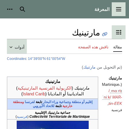
بحث
أدوات شخصية
ينيك
المحتويات
صفحة
أدوات
Coordinates
:
14°39′00″N
61°00′54″W
يك
)
مارتينيك
ارتينيك
(
الكريولية الفرنسية المارتينيكية
)
الماديانينا
أو
الماديانا
(
Island Carib
)
م أو منطقة
وجماعية وراء البحار
تابعة
لفرنسا
ومنطقة
خارجية
تابعة
للاتحاد الأوروپي
جماعية مارتينيك الإقليمية
Collectivité Territoriale de Martiniq
(
فرنسية
)