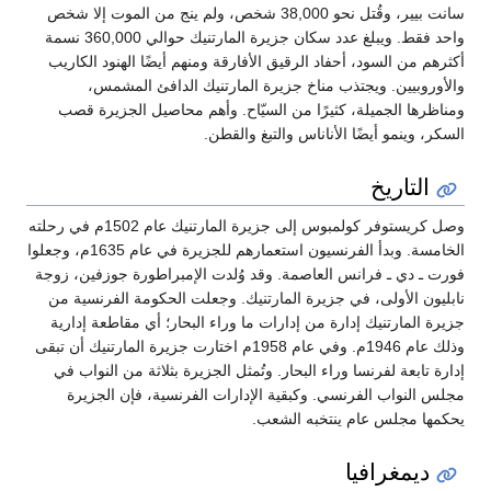
سانت بيير، وقُتل نحو 38,000 شخص، ولم ينج من الموت إلا شخص
واحد فقط. ويبلغ عدد سكان جزيرة المارتنيك حوالي 360,000 نسمة
د الرقيق الأفارقة ومنهم أيضًا الهنود الكاريب
مناخ جزيرة المارتنيك الدافئ المشمس،
يرًا من السيّاح. وأهم محاصيل الجزيرة قصب
ناناس والتبغ والقطن.
وصل كريستوفر كولمبوس إلى جزيرة المارتنيك عام 1502م في رحلته
الخامسة. وبدأ الفرنسيون استعمارهم للجزيرة في عام 1635م، وجعلوا
لعاصمة. وقد وُلدت الإمبراطورة جوزفين، زوجة
زيرة المارتنيك. وجعلت الحكومة الفرنسية من
 من إدارات ما وراء البحار؛ أي مقاطعة إدارية
وذلك عام 1946م. وفي عام 1958م اختارت جزيرة المارتنيك أن تبقى
ء البحار. وتُمثل الجزيرة بثلاثة من النواب في
 وكبقية الإدارات الفرنسية، فإن الجزيرة
خبه الشعب.