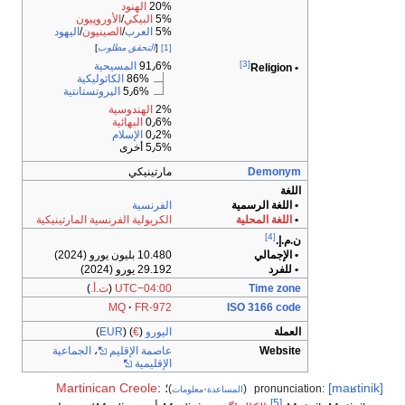
20%
الهنود
5%
البيكي
/
الأوروپيون
5%
العرب
/
الصينيون
/
اليهود
[1]
[
التحقق مطلوب
]
[3]
91٫6%
المسيحية
86%
الكاثوليكية
5٫6%
الپروتستانتية
2%
الهندوسية
0٫6%
البهائية
0٫2%
الإسلام
5٫5% أخرى
Dem
مارتينيكي
ة الرسمية
الفرنسية
 المحلية
الكريولية الفرنسية المارتينيكية
[
مالي
10.480 بليون يورو (2024)
د
29.192 يورو (2024)
Time
UTC−04:00
(
ت.أ.
)
MQ
FR-972
ISO 3166
اليورو
(
€
) (
EUR
)
We
عاصمة الإقليم
،
الجماعية
الإقليمية
؛
:
Martinican Creole
)
·
(
pro
المساعدة
معلومات