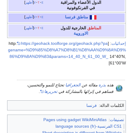
لأعضاء والمراقبة
e
t
v
أظهر
الفرنكوفونية
مناطق
فرنسا
e
t
v
أظهر
ق
الخارجية للدول
e
t
v
أظهر
الاوروپية
https://geohack.toolforge.org/geoh
gename=%D9%85%D8%A7%D8%B1%D8
86%D9%8A%D9%83&params=14_40_N_
ة عن
الجغرافيا
تحتاج للنمو والتحسين،
ئها بالمشاركة في
تحريرها
.
ا
Pages using gadget Wiki
Short description is diffe