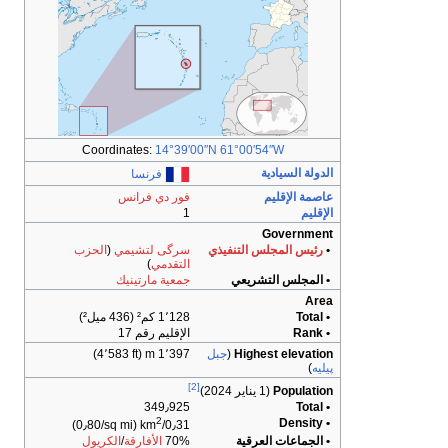
Coordinates:
14°39′00″N
61°00′54″W
السيادية
فرنسا
الإقليم
فور دي فرانس
1
Gover
 المجلس التنفيذي
سرگى لتشيمي
(
الحزب
التقدمي
)
جلس التشريعي
جمعية مارتينيك
1٬128 كم² (436 ميل²)
الإقليم رقم 17
Highest ele
(
جبل
1٬397 m (4٬583 ft)
[2]
Popul
(1 يناير 2024)
349٫925
2
(0٫80/sq mi)
0٫31/km
اعات العرقية
70%
الأفارقة
/
الكريول