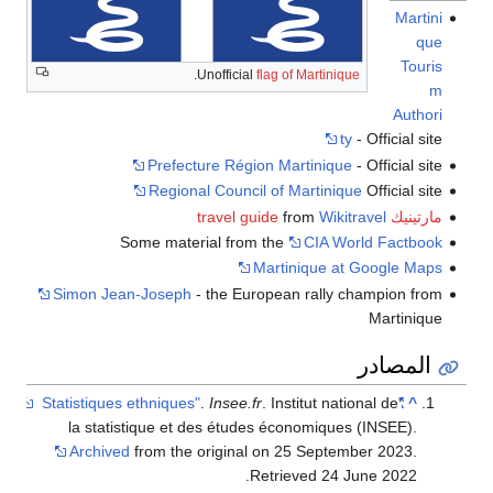
.
Unofficial
flag of Marti
Prefecture Région Martini
Regional Council of Martin
from
Wi
Some material from the
CIA
Martinique
Simon Jean-Joseph
- the European rall
.
Insee.fr
. Institut 
la statistique et des études économiq
Archived
from the original on 25 Sep
.
Retrieved
2