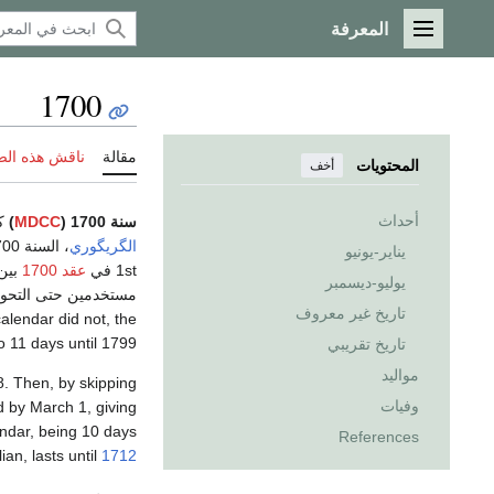
المعرفة
القائمة الرئيسية
1700
مقالة
ناقش هذه ال
المحتويات
أخف
أحداث
سنة 1700 (
MDCC
)
ك
الگريگوري
، السنة 1700
يناير-يونيو
1st في
عقد 1700
يوليو-ديسمبر
مستخدمين حتى التحول
تاريخ غير معروف
lendar did not, the
o 11 days until 1799.
تاريخ تقريبي
مواليد
8. Then, by skipping
وفيات
d by March 1, giving
endar, being 10 days
References
an, lasts until
1712