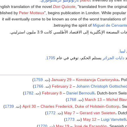
glish translation of the novel
Don Quixote
, "translated from the origi
blished by
Peter Motteux
", begins publication in London. While popula
it will eventually come to be known as one of the worst translations of t
betraying the spirit of
Miguel de Cervant
لمصنعة الإنگليزية إلى الاقتصاد الأطلسي كانت 3.9 مليون استرليني.
ليبيا
.
د
دايات الجزائر
يستلم الحكم، توفي في عام
1705
.
P (ت.
Konstancja Czartoryska
–
January 29
1759
)
)
1766
February 2
–
Johann Christoph Gottsche
Dutch-born Swis (ت.
Daniel Bernoulli
–
February 8
1782
)
)
1768
March 13
–
Michel Blav
 (ت.
Charles Frederick, Duke of Holstein-Gottorp
–
April 30
1739
)
Dut (ت.
Gerard van Swieten
–
May 7
1772
)
)
1773
May 12
–
Luigi Vanvitelli
Spanish  (ت.
José de Escandón
–
May 19
1770
)