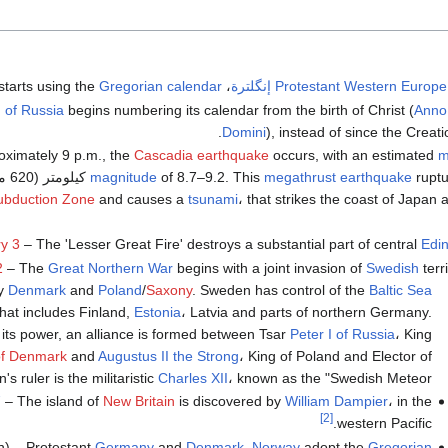
Western Europe
Protestant
إنگلترة
، starts using the
Gregorian calendar
 of Russia
begins numbering its calendar from the birth of Christ (
Anno
Domini
), instead of since the Creati
Cascadia earthquake
occurs, with an estimated
m
ميل) of the
megathrust earthquake
of 8.7–9.2. This
magnitude
ubduction Zone
and causes a
tsunami
، that strikes the coast of Japan
y 3
– The 'Lesser Great Fire' destroys a substantial part of central
Edi
2
– The
Great Northern War
begins with a joint invasion of
Swedish
terr
by
Denmark
and
Poland
/
Saxony
. Sweden has control of the
Baltic Sea
that includes Finland,
Estonia
، Latvia and parts of northern Germany.
 its power, an alliance is formed between Tsar
Peter I of Russia
، King
 of Denmark
and
Augustus II the Strong
، King of Poland and Elector of
 ruler is the militaristic
Charles XII
، known as the "Swedish Meteor".
7
– The island of
New Britain
is discovered by
William Dampier
، in the
[2]
western Pacific.
n) – Protestant
Germany
and
Denmark–Norway
adopt the
Gregorian