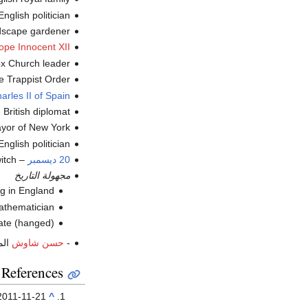
، English politician (
، ndscape gardener
ope Innocent XII
، x Church leader
، e Trappist Order
arles II of Spain
، British diplomat (و.
، ayor of New York
، English politician (
20 ديسمبر
–
، ch
مجهولة التاريخ
، g in England
، thematician
rate (hanged)
-
حسن شاوش
الم
References
2011-11-21
^