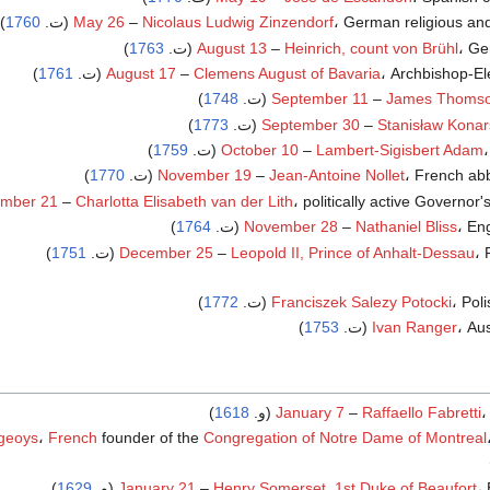
German religious and (ت.
Nicolaus Ludwig Zinzendorf
–
May 26
1760
)
 (ت.
Heinrich, count von Brühl
–
August 13
1763
)
Archbishop-El (ت.
Clemens August of Bavaria
–
August 17
1761
)
)
1748
September 11
–
James Thoms
)
1773
September 30
–
Stanisław Konar
.
Lambert-Sigisbert Adam
–
October 10
1759
)
French ab (ت.
Jean-Antoine Nollet
–
November 19
1770
)
politically active Governor' (ت.
Charlotta Elisabeth van der Lith
–
mber 21
E (ت.
Nathaniel Bliss
–
November 28
1764
)
ت.
Leopold II, Prince of Anhalt-Dessau
–
December 25
1751
)
Po (ت.
Franciszek Salezy Potocki
1772
)
Au (ت.
Ivan Ranger
1753
)
.
Raffaello Fabretti
–
January 7
1618
)
geoys
،
French
founder of the
Congregation of Notre Dame of Montreal
و.
Henry Somerset, 1st Duke of Beaufort
–
January 21
1629
)