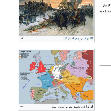
An En
and pu
30 نوفمبر
:
معركة نارڤا
.
أوروبا في مطلع القرن الثامن عشر