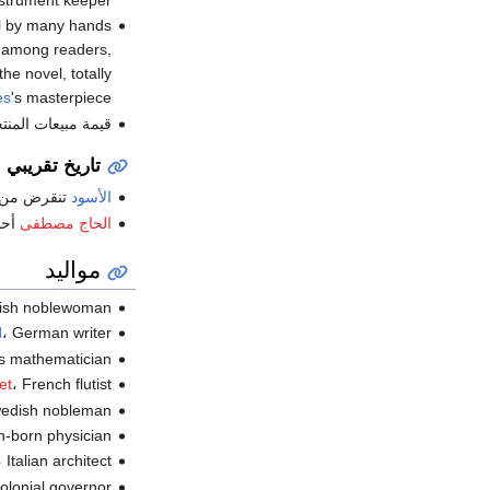
nal by many hands
r among readers,
he novel, totally
es
's masterpiece.
قيمة مبيعات المنتجات ا
تاريخ تقريبي
الأسود
تنقرض من
الحاج مصطفى
أح
مواليد
، olish noblewoman
، German writer (ت.
d
، s mathematician
، French flutist (ت.
et
، Swedish nobleman
، ch-born physician
، Italian architect (ت.
، colonial governor