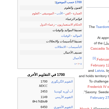
1700 حسب الموضوع
:
الفنون والعلوم
العمارة
-
الفن
-
الأدب
-
الموسيقى
-
العلوم
قوائم الزعماء
.
الحكام الاستعماريون
-
زعماء الدول
Tsardom
تصنيفا المواليد والوفيات
المواليد
-
الوفيات
تصنيفا التأسيسات والانحلالات
التأسيسات
-
الانحلالات
Cascadia S
تصنيف الأعمال
الأعمال
[1]
Februar
v
t
e
February 1
and
Latvia
، 
1700 في التقاويم الأخرى
and holds territory 
To challenge
التقويم الگريگوري
1700
MDCC
Frederick IV
آب أوربه كونديتا
2453
Saxony. Sweden's
التقويم الأرمني
1149
February 2
ԹՎ ՌՃԽԹ
التقويم الآشوري
6450
March 1
(Gregoria