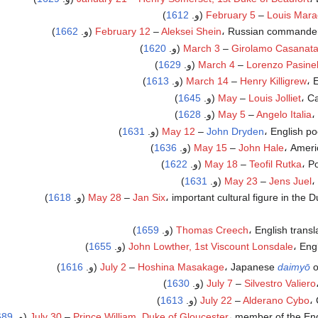
)
1612
February 5
–
Louis Mara
Russian commander (و.
Aleksei Shein
–
February 12
1662
)
)
1620
March 3
–
Girolamo Casanat
)
1629
March 4
–
Lorenzo Pasinel
(و.
Henry Killigrew
–
March 14
1613
)
 (و.
Louis Jolliet
–
May
1645
)
و.
Angelo Italia
–
May 5
1628
)
English p (و.
John Dryden
–
May 12
1631
)
Amer (و.
John Hale
–
May 15
1636
)
 (و.
Teofil Rutka
–
May 18
1622
)
.
Jens Juel
–
May 23
1631
)
important cultural figure in the  (و.
Jan Six
–
May 28
1618
)
English trans) (و.
Thomas Creech
1659
)
Eng (و.
John Lowther, 1st Viscount Lonsdale
1655
)
و.
daimyō
، Japanese
Hoshina Masakage
–
July 2
1616
)
)
1630
July 7
–
Silvestro Valiero
و.
Alderano Cybo
–
July 22
1613
)
member of the Engl (و.
Prince William, Duke of Gloucester
–
July 30
689