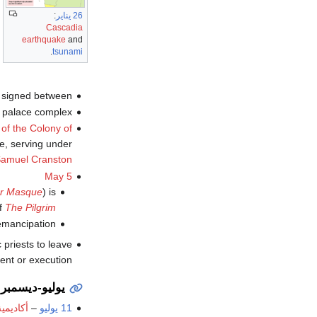
26 يناير
:
Cascadia
earthquake
and
.
tsunami
 signed between
e palace complex.
of the Colony of
me, serving under
amuel Cranston
May 5
ar Masque
) is
of
The Pilgrim
emancipation.
 priests to leave
ent or execution.
يوليو-ديسمبر
11 يوليو
–
أكاديمي