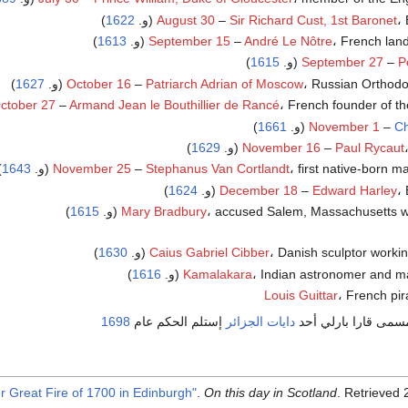
و.
Sir Richard Cust, 1st Baronet
–
August 30
1622
)
French la (و.
André Le Nôtre
–
September 15
1613
)
P
–
September 27
(و.
1615
)
Russian Orthodo (و.
Patriarch Adrian of Moscow
–
October 16
1627
)
French founder of th (و.
Armand Jean le Bouthillier de Rancé
–
ctober 27
Ch
–
November 1
(و.
1661
)
)
1629
November 16
–
Paul Rycaut
first native-born m (و.
Stephanus Van Cortlandt
–
November 25
1643
)
و.
Edward Harley
–
December 18
1624
)
accused Salem, Massachusetts wit (و.
Mary Bradbury
1615
)
Danish sculptor workin (و.
Caius Gabriel Cibber
1630
)
Indian astronomer and ma (و.
Kamalakara
1616
)
Louis Guittar
، French pi
سمى قارا بارلي أحد
دايات الجزائر
إستلم الحكم عام
1698
r Great Fire of 1700 in Edinburgh"
.
On this day in Scotland
. Retrieved