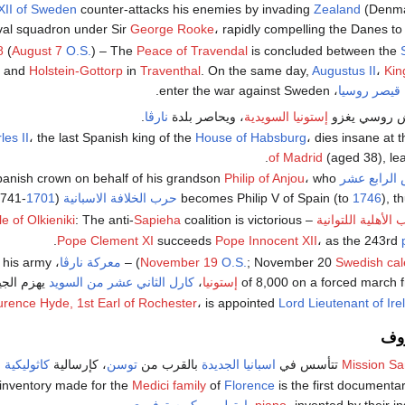
XII of Sweden
counter-attacks his enemies by invading
Zealand
(Denmar
val squadron under Sir
George Rooke
، rapidly compelling the Danes to
8
(
August 7
O.S.
) – The
Peace of Travendal
is concluded between the
and
Holstein-Gottorp
in
Traventhal
. On the same day,
Augustus II
،
Kin
قيصر روسيا
، enter the war against Sweden.
ش روسي يغزو
إستونيا السويدية
، ويحاصر بلدة
نارڤا
.
les II
، the last Spanish king of the
House of Habsburg
، dies insane at 
of Madrid
(aged 38), lea
الرابع عشر
accepts the Spanish crown on behalf of his grandson
، who
Philip of Anjou
), t
1746
becomes Philip V of Spain (to
حرب الخلافة الاسبانية
(
1701
-1741).
الأهلية اللتوانية
–
coalition is victorious.
Sapieha
: The anti-
le of Olkieniki
.
Pope Clement XI
succeeds
Pope Innocent XII
، as the 243rd
Swedish cal
; November 20
O.S.
November 19
) –
معركة نارڤا
d his army
of 8,000 on a forced march
إستونيا
،
كارل الثاني عشر من السويد
يهزم الج
rence Hyde, 1st Earl of Rochester
، is appointed
Lord Lieutenant of Ire
روف
Mission Sa
تتأسس في
اسبانيا الجديدة
بالقرب من
توسن
، كإرسالية
كاثوليكية
ا
inventory made for the
Medici family
of
Florence
is the first documenta
، invented by their 
piano
بارتولوميو كريستوفوري
.