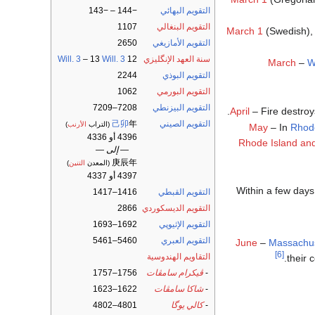
التقويم البهائي
−144 – −143
التقويم البنغالي
1107
March 1
(Swedish)
التقويم الأمازيغي
2650
سنة العهد الإنگليزي
12
Will. 3
– 13
Will. 3
March
–
W
التقويم البوذي
2244
التقويم البورمي
1062
التقويم البيزنطي
7208–7209
April
– Fire destroy
التقويم الصيني
年
己卯
(التراب
الأرنب
)
May
– In
Rhode
4396 أو 4336
Rhode Island and
— إلى —
庚辰年
(المعدن
التنين
)
4397 أو 4337
Within a few days
التقويم القبطي
1416–1417
التقويم الديسكوردي
2866
التقويم الإثيوپي
1692–1693
التقويم العبري
5460–5461
June
–
Massachus
[6]
التقاويم الهندوسية
their 
-
ڤيكرام سامڤات
1756–1757
-
شاكا سامڤات
1622–1623
-
كالي يوگا
4801–4802