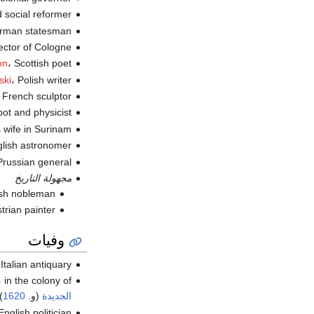
،  social reformer
، German statesman
، ector of Cologne
، Scottish poet (ت.
on
، Polish writer (ت.
ski
، French sculptor (ت
، bot and physicist
، s wife in Surinam
، nglish astronomer
، Prussian general (
مجهولة التاريخ
، lish nobleman
، strian painter
وفيات
، Italian antiquary (و
، in the colony of
الجديدة
(و.
1620
)
، English politician (