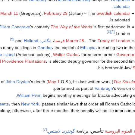
.
calendar
,
March 11
(Gregorian),
February 29
(Julian) – The
Swedish calendar
is adopted.
illiam Congreve
's comedy
The Way of the World
is first performed in
[4]
[3]
London.
[5]
is
Treaty of London
– The
March 25
فرنسا
،
إنگلترة
and
Holland
.
s many buildings in
Gondar
، the capital of
Ethiopia
، including two in th
 Island
(American colony),
Walter Clarke
، three term former
Governor 
 Providence Plantations
، is elected deputy governor for the second ti
.
his brother-in-law
S
 of
John Dryden
's death (
May 1
O.S.), his last written work (
The Secul
.
performed as part of
Vanbrugh
's version 
William Penn
begins monthly meetings for blacks advocating 
etts
، then
New York
، passes similar laws that order all Roman Catholic
colony; otherwise, after three months, their penalty will be life imprisonm
[7]
ة العلوم الپروسية
تتأسس، برئاسة
گوتفريد لايبنتس
.