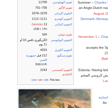
Summer –
Charles 
تقويم الهولوسين
11700
an Anglo-Dutch na
تقويم الإگبو
700–701
August 1
التقويم الإيراني
1078–1079
Denmark–Norway
التقويم الهجري
1111–1112
التقويم الياباني
13
Genroku
(元禄１３年)
تقويم جوچى
N/A
November 1
–
Char
التقويم اليوليوسي
الگريگوري ناقص 10 أو
11 يوم
التقويم الكوري
4033
تقويم مينگوو
212 قبل
جمهورية
Batt
الصين
民前212年
، Estonia: Having le
التقويم الشمسي
2243
التايلندي
يش الروسي الضخم.
view
talk
edit
This box:
.
Lau
سبانية
.
An 