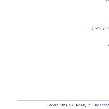
)
1626
O
.
Colville, Ian (2011-02-08).
"The Lesse