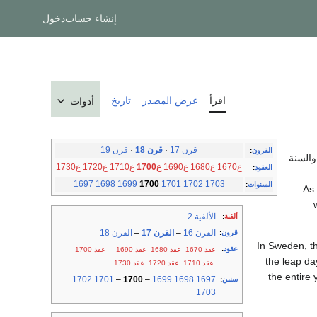
إنشاء حساب
دخول
اقرأ
عرض المصدر
تاريخ
أدوات
قرن 17
·
قرن 18
·
قرن 19
القرون
:
والسنة
ع1670
ع1680
ع1690
ع1700
ع1710
ع1720
ع1730
العقود
:
1697
1698
1699
1700
1701
1702
1703
السنوات
:
الألفية 2
ألفية
:
القرن 16
–
القرن 17
–
القرن 18
قرون
:
In Sweden, th
عقود
:
عقد 1670
عقد 1680
عقد 1690
–
عقد 1700
–
the leap da
عقد 1710
عقد 1720
عقد 1730
the entire
1702
1701
–
1700
–
1699
1698
1697
سنين
:
1703