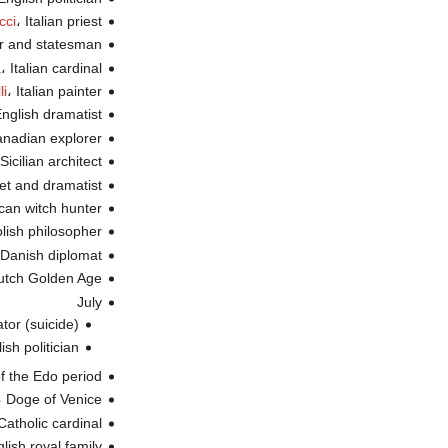
، Italian priest (و.
cci
،  and statesman
، Italian cardinal (و.
a
، Italian painter (و.
li
، English dramatist 
، Canadian explorer
، Sicilian architect (
، oet and dramatist
، ican witch hunter
، Polish philosopher
، Danish diplomat (و
، Dutch Golden Age
July
، lator (suicide
، lish politician
of the Edo period (
، Doge of Venice (و.
، Catholic cardinal (
، ish royal family