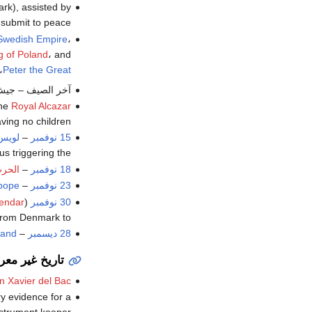
k), assisted by
 submit to peace.
Swedish Empire
،
g of Poland
، and
،
Peter the Great
آخر الصيف – جي
the
Royal Alcazar
ving no children.
15 نوفمبر
–
لويس 
hus triggering the
18 نوفمبر
–
الحرب 
23 نوفمبر
–
pope
30 نوفمبر
(
endar
 from Denmark to
28 ديسمبر
–
land
تاريخ غير مع
n Xavier del Bac
ry evidence for a
instrument keeper