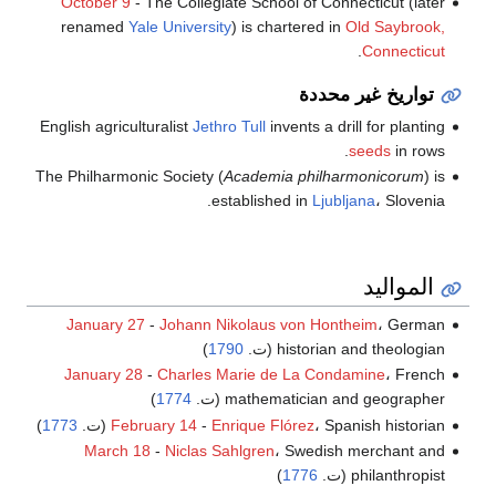
October 9
- The Collegiate School of Connecticut (later
renamed
Yale University
) is chartered in
Old Saybrook,
.
Connecticut
تواريخ غير محددة
English agriculturalist
Jethro Tull
invents a drill for planting
seeds
in rows.
The Philharmonic Society (
Academia philharmonicorum
) is
established in
Ljubljana
، Slovenia.
المواليد
January 27
-
Johann Nikolaus von Hontheim
، German
historian and theologian (ت.
1790
)
January 28
-
Charles Marie de La Condamine
، French
mathematician and geographer (ت.
1774
)
، Spanish historian (ت.
Enrique Flórez
-
February 14
1773
)
March 18
-
Niclas Sahlgren
، Swedish merchant and
philanthropist (ت.
1776
)