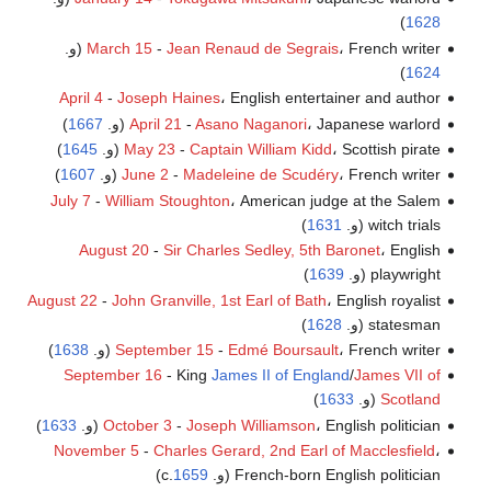
)
1628
، French writer (و.
Jean Renaud de Segrais
-
March 15
)
1624
April 4
-
Joseph Haines
، English entertainer and author
، Japanese warlord (و.
Asano Naganori
-
April 21
1667
)
، Scottish pirate (و.
Captain William Kidd
-
May 23
1645
)
، French writer (و.
Madeleine de Scudéry
-
June 2
1607
)
July 7
-
William Stoughton
، American judge at the Salem
witch trials (و.
1631
)
August 20
-
Sir Charles Sedley, 5th Baronet
، English
playwright (و.
1639
)
August 22
-
John Granville, 1st Earl of Bath
، English royalist
statesman (و.
1628
)
، French writer (و.
Edmé Boursault
-
September 15
1638
)
September 16
- King
James II of England
/
James VII of
Scotland
(و.
1633
)
، English politician (و.
Joseph Williamson
-
October 3
1633
)
November 5
-
Charles Gerard, 2nd Earl of Macclesfield
،
French-born English politician (و. c.
1659
)