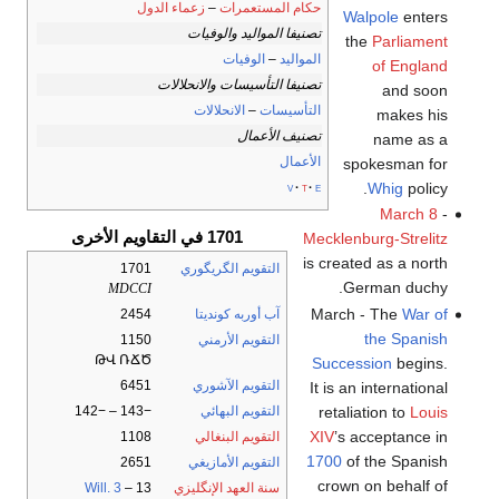
حكام المستعمرات
–
زعماء الدول
Walpole
enters
تصنيفا المواليد والوفيات
the
Parliament
المواليد
–
الوفيات
of England
تصنيفا التأسيسات والانحلالات
and soon
التأسيسات
–
الانحلالات
makes his
تصنيف الأعمال
name as a
الأعمال
spokesman for
Whig
policy.
v
t
e
March 8
-
1701 في التقاويم الأخرى
Mecklenburg-Strelitz
is created as a north
التقويم الگريگوري
1701
German duchy.
MDCCI
March - The
War of
آب أوربه كونديتا
2454
the Spanish
التقويم الأرمني
1150
ԹՎ ՌՃԾ
Succession
begins.
التقويم الآشوري
6451
It is an international
retaliation to
Louis
التقويم البهائي
−143 – −142
XIV
’s acceptance in
التقويم البنغالي
1108
1700
of the Spanish
التقويم الأمازيغي
2651
crown on behalf of
سنة العهد الإنگليزي
13
–
Will. 3