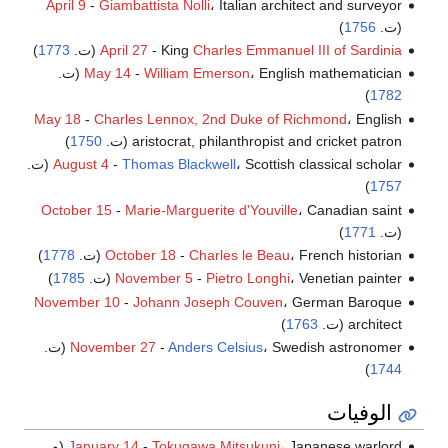
April 9
-
Giambattista Nolli
، Italian architect and surveyor
(ت.
1756
)
Charles Emmanuel III of Sardinia
- King
April 27
(ت.
1773
)
، English mathematician (ت.
William Emerson
-
May 14
)
1782
May 18
-
Charles Lennox, 2nd Duke of Richmond
، English
aristocrat, philanthropist and cricket patron (ت.
1750
)
، Scottish classical scholar (ت.
Thomas Blackwell
-
August 4
)
1757
October 15
-
Marie-Marguerite d'Youville
، Canadian saint
(ت.
1771
)
، French historian (ت.
Charles le Beau
-
October 18
1778
)
، Venetian painter (ت.
Pietro Longhi
-
November 5
1785
)
November 10
-
Johann Joseph Couven
، German Baroque
architect (ت.
1763
)
، Swedish astronomer (ت.
Anders Celsius
-
November 27
)
1744
الوفيات
، Japanese warlord (و.
Tokugawa Mitsukuni
-
January 14