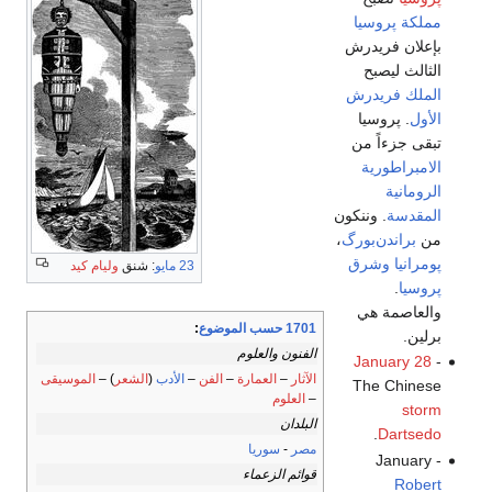
مملكة پروسيا
بإعلان فريدرش
الثالث ليصبح
الملك فريدرش
الأول
. پروسيا
تبقى جزءاً من
الامبراطورية
الرومانية
المقدسة
. وننكون
من
براندن‌بورگ
،
پومرانيا
وشرق
23 مايو
: شنق
وليام كيد
پروسيا
.
والعاصمة هي
1701 حسب الموضوع
:
برلين.
الفنون والعلوم
January 28
-
الآثار
–
العمارة
–
الفن
–
الأدب
(
الشعر
) –
الموسيقى
The Chinese
–
العلوم
storm
البلدان
.
Dartsedo
مصر
-
سوريا
January -
قوائم الزعماء
Robert