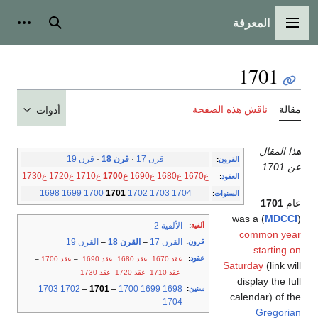
المعرفة
القائمة الرئيسية
بحث
أدوات
1701
مقالة
ناقش هذه الصفحة
أدوات
هذا المقال
قرن 17
·
قرن 18
·
قرن 19
القرون
:
عن 1701.
ع1670
ع1680
ع1690
ع1700
ع1710
ع1720
ع1730
العقود
:
1698
1699
1700
1701
1702
1703
1704
السنوات
:
عام
1701
) was a
MDCCI
(
الألفية 2
ألفية
:
common year
القرن 17
–
القرن 18
–
القرن 19
قرون
:
starting on
عقود
:
عقد 1670
عقد 1680
عقد 1690
–
عقد 1700
–
Saturday
(link will
عقد 1710
عقد 1720
عقد 1730
display the full
1703
1702
–
1701
–
1700
1699
1698
سنين
:
calendar) of the
1704
Gregorian