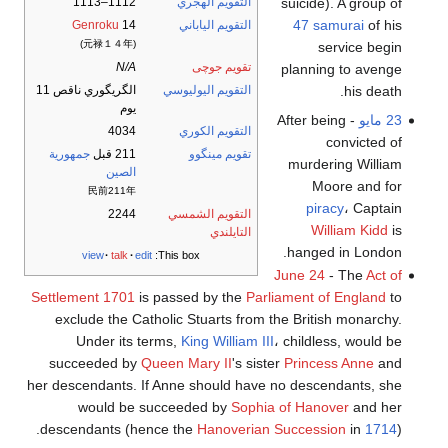
suicide). A group of
التقويم الهجري
1112–1113
47 samurai
of his
التقويم الياباني
14
Genroku
(元禄１４年)
service begin
تقويم جوچى
N/A
planning to avenge
his death.
التقويم اليوليوسي
الگريگوري ناقص 11
يوم
23 مايو
- After being
التقويم الكوري
4034
convicted of
تقويم مينگوو
211 قبل
جمهورية
murdering William
الصين
Moore and for
民前211年
piracy
، Captain
التقويم الشمسي
2244
William Kidd
is
التايلندي
hanged in London.
view
talk
edit
This box:
June 24
- The
Act of
Settlement 1701
is passed by the
Parliament of England
to
exclude the Catholic Stuarts from the British monarchy.
Under its terms,
King William III
، childless, would be
succeeded by
Queen Mary II
's sister
Princess Anne
and
her descendants. If Anne should have no descendants, she
would be succeeded by
Sophia of Hanover
and her
descendants (hence the
Hanoverian Succession
in
1714
).