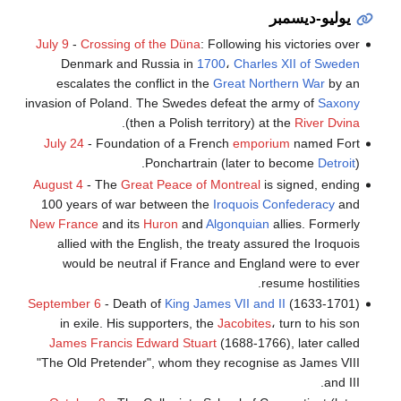
يوليو-ديسمبر
July 9
-
Crossing of the Düna
: Following his victories over
Denmark and Russia in
1700
،
Charles XII of Sweden
escalates the conflict in the
Great Northern War
by an
invasion of Poland. The Swedes defeat the army of
Saxony
.
(then a Polish territory) at the
River Dvina
July 24
- Foundation of a French
emporium
named Fort
Ponchartrain (later to become
Detroit
).
August 4
- The
Great Peace of Montreal
is signed, ending
100 years of war between the
Iroquois Confederacy
and
New France
and its
Huron
and
Algonquian
allies. Formerly
allied with the English, the treaty assured the Iroquois
would be neutral if France and England were to ever
resume hostilities.
September 6
- Death of
King James VII and II
(1633-1701)
in exile. His supporters, the
Jacobites
، turn to his son
James Francis Edward Stuart
(1688-1766), later called
"The Old Pretender", whom they recognise as James VIII
and III.