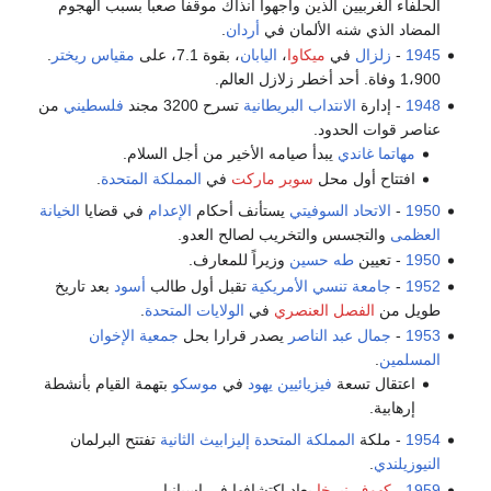
الحلفاء الغربيين الذين واجهوا آنذاك موقفا صعبا بسبب الهجوم
المضاد الذي شنه الألمان في
أردان
.
1945
-
زلزال
في
ميكاوا
،
اليابان
، بقوة 7.1، على
مقياس ريختر
.
1،900 وفاة. أحد أخطر زلازل العالم.
1948
- إدارة
الانتداب البريطانية
تسرح 3200 مجند
فلسطيني
من
عناصر قوات الحدود.
مهاتما غاندي
يبدأ صيامه الأخير من أجل السلام.
افتتاح أول محل
سوبر ماركت
في
المملكة المتحدة
.
1950
-
الاتحاد السوفيتي
يستأنف أحكام
الإعدام
في قضايا
الخيانة
العظمى
والتجسس والتخريب لصالح العدو.
1950
- تعيين
طه حسين
وزيراً للمعارف.
1952
-
جامعة تنسي
الأمريكية
تقبل أول طالب
أسود
بعد تاريخ
طويل من
الفصل العنصري
في
الولايات المتحدة
.
1953
-
جمال عبد الناصر
يصدر قرارا بحل
جمعية الإخوان
المسلمين
.
اعتقال تسعة
فيزيائيين
يهود
في
موسكو
بتهمة القيام بأنشطة
إرهابية.
1954
- ملكة
المملكة المتحدة
إليزابيث الثانية
تفتتح البرلمان
النيوزيلندي
.
1959
-
كهوف نيرخا
يعاد اكتشافها في إسپانيا.