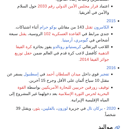
اعتماد
قرار مجلس الأمن الدولي رقم 2033
حول السلام
والأمن في أفريقيا.
2015
الكامرون
تقتل
143 من مقاتلي
بوكو حرام
أثناء اشتباكات.
جندي مرابط في
القاعدة العسكرية 102
الروسية،
يقتل
سبعة
أشخاص في
گيومري
،
أرمينيا
.
اللاعب الپرتغالي
كريستيانو رونالدو
يفوز بجائزة
كرة الفيفا
الذهبية
كأفضل لاعب كرة قدم في العالم ضمن
حفل توزيع
جوائز الفيفا 2014
.
2016
تفجير
قوي داخل
ميدان السلطان أحمد
في
إسطنبول
يسفر عن
مقتل 10 سياح ألمان على الأقل وجرح 15 آخرين.
توقيف زورقين حربيين للبحارة الأمريكيين
بواسطة
القوة
البحرية لحرس الثورة الإسلامية
بعد دخولهما غير المشروع إلى
المياه الإقليمية الإيرانية.
2020
-
بركان تال
في جزيرة
لوزون
،
بالفلپين
،
يثور
، ويقتل 39
شخصاً.
مواليد