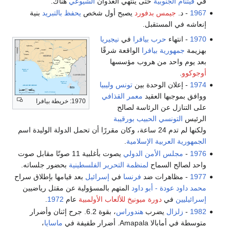
في
ڤيتنام الجنوبية
حتى ينتهي العدوان
الشيوعي
هناك.
1967
- د.
جيمس بدفورد
يصبح أول شخص
يحفظ بالتبريد
بنية
إنعاشه في المستقبل.
1970
- انتهاء
حرب بيافرا
في
نيجيريا
بهزيمة
جمهورية بيافرا
الواقعة شرقًا
بعد يوم واحد من هروب مؤسسها
أوجوكوو
.
1974
- إعلان الوحدة بين
تونس
وليبيا
ووافق بموجبها العقيد
معمر القذافي
1970: خريطة بيافرا
على التنازل عن الرئاسة لصالح
الرئيس
التونسي
الحبيب بورقيبة
ولكنها لم تدم 24 ساعة، وكان مقررًا أن تحمل الدولة الوليدة اسم
الجمهورية العربية الإسلامية
.
1976
-
مجلس الأمن الدولي
يصوت بأغلبية 11 صوتًا مقابل صوت
واحد لصالح السماح
لمنظمة التحرير الفلسطينية
بحضور جلساته.
1977
- مظاهرات ضد
فرنسا
في
إسرائيل
بعد قيامها بإطلاق سراح
محمد داود عودة - أبو داود
المتهم بالمسؤولية عن مقتل رياضيين
إسرائيليين
في
دورة ميونيخ للألعاب الأولمبية
عام
1972
.
1982
-
زلزال
يضرب
هندوراس
، بقوة 6.2. جرح إثنان وأضرار
متوسطة في أمابالا Amapala. أضرار طفيفة في
ماسايا
،