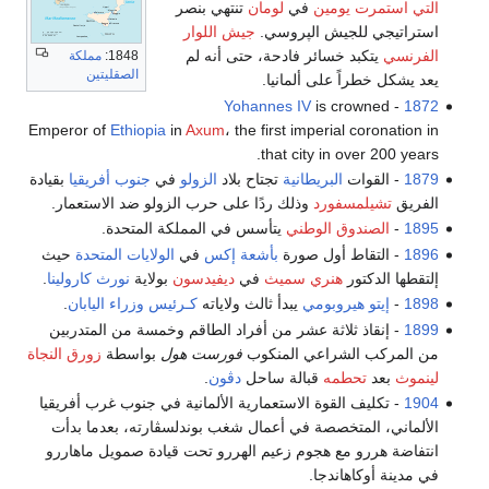
التي استمرت يومين
في
لومان
تنتهي بنصر
استراتيجي للجيش الپروسي.
جيش اللوار
الفرنسي
يتكبد خسائر فادحة، حتى أنه لم
1848:
مملكة
الصقليتين
يعد يشكل خطراً على ألمانيا.
Yohannes IV
is crowned
-
1872
Emperor of
Ethiopia
in
Axum
، the first imperial coronation in
that city in over 200 years.
1879
- القوات
البريطانية
تجتاح بلاد
الزولو
في
جنوب أفريقيا
بقيادة
الفريق
تشيلمسفورد
وذلك ردًا على حرب الزولو ضد الاستعمار.
1895
-
الصندوق الوطني
يتأسس في المملكة المتحدة.
1896
- التقاط أول صورة
بأشعة إكس
في
الولايات المتحدة
حيث
إلتقطها الدكتور
هنري سميث
في
ديفيدسون
بولاية
نورث كارولينا
.
1898
-
إيتو هيروبومي
يبدأ ثالث ولاياته
كـرئيس وزراء اليابان
.
1899
- إنقاذ ثلاثة عشر من أفراد الطاقم وخمسة من المتدربين
من المركب الشراعي المنكوب
فورست هول
بواسطة
زورق النجاة
لينموث
بعد
تحطمه
قبالة ساحل
دڤون
.
1904
- تكليف القوة الاستعمارية الألمانية في جنوب غرب أفريقيا
الألماني، المتخصصة في أعمال شغب بوندلسڤارته، بعدما بدأت
انتفاضة هررو مع هجوم زعيم الهررو تحت قيادة صمويل ماهاررو
في مدينة أوكاهاندجا.