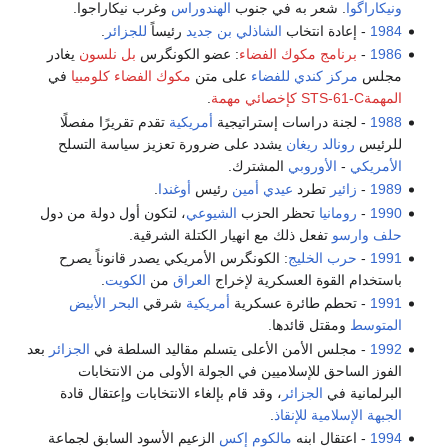
ونيكاراگوا
. شعر به في جنوب
الهندوراس
وغرب نيكاراجوا.
1984
- إعادة انتخاب
الشاذلي بن جديد
رئيساً
للجزائر
.
1986
-
برنامج مكوك الفضاء
: عضو الكونگرس
بل نلسون
يغادر
مجلس
مركز كندي للفضاء
على متن
مكوك الفضاء كلومبيا
في
المهمةSTS-61-C
كإخصائي مهمة
.
1988
- لجنة دراسات إستراتيجية
أمريكية
تقدم تقريرًا مفصلًا
للرئيس
رونالد ريغان
يشدد على ضرورة تعزيز سياسة التسلح
الأمريكي
-
الأوروبي
المشترك.
1989
-
زائير
تطرد
عيدي أمين
رئيس
أوغندا
.
1990
-
رومانيا
تحظر الحزب
الشيوعي
، لتكون أول دولة من دول
حلف وارسو
تفعل ذلك مع انهيار الكتلة الشرقية.
1991
-
حرب الخليج
: الكونگرس الأمريكي يصدر قانوناً يصرح
باستخدام القوة العسكرية لإخراج
العراق
من
الكويت
.
1991
- تحطم طائرة عسكرية
أمريكية
شرقي
البحر الأبيض
المتوسط
ومقتل قائدها.
1992
- مجلس الأمن الأعلى يتسلم مقاليد السلطة في
الجزائر
بعد
الفوز الساحق للإسلاميين في الجولة الأولى من الانتخابات
البرلمانية في
الجزائر
، وقد قام بإلغاء الانتخابات وإعتقال قادة
الجبهة الإسلامية للإنقاذ
.
1994
- اعتقال ابنه
مالكوم إكس
الزعيم الأسود السابق لجماعة