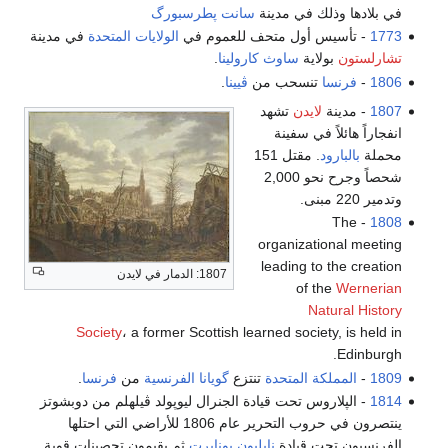
في بلادها وذلك في مدينة
سانت پطرسبورگ
1773
- تأسيس أول متحف للعموم في
الولايات المتحدة
في مدينة
تشارلستون
بولاية
ساوث كارولينا
.
1806
-
فرنسا
تنسحب من
ڤيينا
.
1807
- مدينة
لايدن
تشهد
انفجاراً هائلاً في سفينة
محملة
بالبارود
. مقتل 151
شحصاً وجرح نحو 2,000
وتدمير 220 مبنى.
- The
1808
organizational meeting
leading to the creation
1807: الدمار في لايدن
of the
Wernerian
Natural History
Society
، a former Scottish learned society, is held in
Edinburgh.
1809
-
المملكة المتحدة
تنتزع
گويانا الفرنسية
من
فرنسا
.
1814
- الپلاروس تحت قيادة الجنرال ليوپولد ڤيلهلم من دوبشوتز
ينتصرون في حروب التحرير عام 1806 للأراضي التي احتلها
الفرنسيون تحت قيادة
ناپليون بوناپرت
ثم يقيمون تحصينات قوية