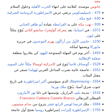
معبد
جانوس
موصدة، كعلامة على انتهاء
الحرب الأهلية
وحلول السلام.
475
-
باسيليسكوس
يرتقي عرش
الامبراطورية الرومانية الشرقية
.
630
-
فتح
مكة
.
930
-
نهب مكة
على يد
القرامطة
بقيادة
أبو طاهر الجنابي
.
1072
- في
اسبانيا
، بعد
معركة گولپخرا
،
سانشو الثاني
يُتوّج ملكاً
على
ليون
.
1230
-
خايمى الأول من أراگون
يهزم
الموحدون
في جزيرة
مايوركا
ويضمها لملكه.
1493
- آخر يوم في المهلة الممنوحة
لليهود
كي يغادروا منطقة
صقلية
الإيطالية
.
1528
-
گوستاڤ ڤاسا
يُتوج في
كاتدرائية اوپسالا
ملكاً على السويد
.
1552
- عاصفة عاتية تضرب الساحل الغربي
لهولندا
تسفر عن
مقتل المئات.
1554
-
Bayinnaung
، الذي سيؤسس
أكبر امبراطورية
في تاريخ
جنوب شرق آسيا، يـُتوّج
ملك بورما
.
1616
- مدينة
بليم
، البرازيل، يؤسسها في دلتا
نهر الأمازون
،
القبطان البرتغالي
Francisco Caldeira Castelo Branco
.
1684
- ملك
فرنسا
لويس الرابع عشر
يتزوج من
مدام مينتينون
.
1755
-
الإمبراطورة إليزابث
إمبراطورة
روسيا
تفتتح أول جامعة