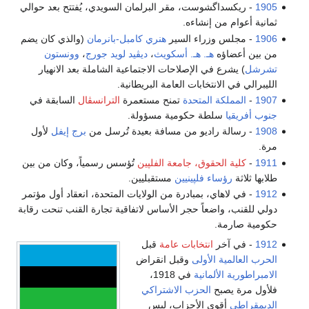
1905
- ريكسداگشوست، مقر البرلمان السويدي، يُفتتح بعد حوالي
ثمانية أعوام من إنشاءه.
1906
- مجلس وزراء السير
هنري كامبل-بانرمان
(والذي كان يضم
من بين أعضاؤه
هـ. هـ. أسكويث
،
ديڤيد لويد جورج
،
وونستون
تشرشل
) يشرع في الإصلاحات الاجتماعية الشاملة بعد الانهيار
الليبرالي في الانتخابات العامة البريطانية.
1907
-
المملكة المتحدة
تمنح مستعمرة
الترانسڤال
السابقة في
جنوب أفريقيا
سلطة حكومية مسؤولة.
1908
- رسالة راديو من مسافة بعيدة تُرسل من
برج إيفل
لأول
مرة.
1911
-
كلية الحقوق، جامعة الفلپين
تُؤسس رسمياً، وكان من بين
طلابها ثلاثة
رؤساء فلپينيين
مستقبليين.
1912
- في لاهاي، بمبادرة من الولايات المتحدة، انعقاد أول مؤتمر
دولي للقنب، واضعاً حجر الأساس لاتفاقية تجارة القنب تنحت رقابة
حكومية صارمة.
1912
- في آخر
انتخابات عامة
قبل
الحرب العالمية الأولى
وقبل انقراض
الامبراطورية الألمانية
في 1918،
فلأول مرة يصبح
الحزب الاشتراكي
الديمقراطي
أقوى الأحزاب، ليس