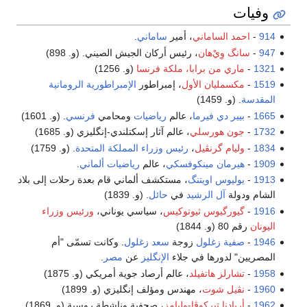
وفيات
914
-
احمد الساماني
، أمير
ساماني
.
947
-
سانگ وِيْ‌هان
، رئيس أركان الجيش الصيني. (و. 898)
1321
-
ماري من برابا، ملكة فرنسا
(و. 1256)
1519
-
مكسمليان الأول
، إمبراطور
الإمبراطورية الرومانية
المقدسة
. (و. 1459)
1665
-
بيير دي فيرما
، عالم
رياضيات
ومحامي
فرنسي
. (و. 1601)
1732
-
جون هورسلي
، عالم آثار إسكتلندي-إنگليزي (و. 1685)
1834
-
وليام گرنڤيل
،
رئيس وزراء المملكة المتحدة
. (و. 1759)
1909
-
هيرمان مينكوفسكي
، عالم
رياضيات
ألماني
.
1913
-
يوليوس اويتنگ
، مستكشف ألماني قام بعدة رحلات إلى بلاد
الشام ودولة
آل الرشيد
في
حائل
. (و. 1839)
1916
-
گيورگيوس ثيوتوكيس
، سياسي يوناني،
ورئيس وزراء
اليونان
رقم 80 (و. 1844)
1946
-
صفية زغلول
زوجة
سعد زغلول
. وكانت تسمّى "أم
المصريين" لدورها في جلاء
الإنگليز
عن
مصر
.
1958
-
تشارلز هاتفيلد
، عالم أرصاد جوية أمريكي (و. 1875)
1960
-
نڤيل شوت
، مهندس ومؤلف إنگليزي (و. 1899)
1962
-
أريادنا تيركوڤا-وليامز
، صحفية وناشطة روسية (و. 1869)