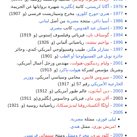
1976
-
أگاثا كريستي
، كاتبة
إنگليزية
شهيرة برواياتها عن الجريمة.
1977
-
هنري-جورج كلوزو
، مخرج وسيناريست فرنسي (و. 1907)
1986
-
آسيا داغر
، منتجة
مصرية
من أصل
لبناني
.
1990
-
إحسان عبد القدوس
، كاتب
مصري
.
1994
-
گوستاڤ نان
، فيزيائي وفيلسوف إستوني (و. 1919)
1996
-
يواخيم نيتشه
، رياضياتي ألماني (و. 1926)
1997
-
تشارلز هگنز
، طبيب وفسيولوجي أمريكي-كندي، وحائز
جائزة نوبل في الفسيولوجيا أو الطب
(و. 1901)
2001
-
وليام ردينگتون-هيولت
، مهندس ورجل أعمال أمريكي،
وشريك مؤسس لشركة
هيولت-پاكرد
(و. 1913)
2002
-
سيروس ڤانس
، محامي وسياسي أمريكي،
ووزير
الخارجية الأمريكي
رقم 57 (و. 1917)
2003
-
دين أمادون
، عالم طيور أمريكي (و. 1912)
2003 -
ألان نون ماي
، فيزيائي وجاسوس إنگليزي(و. 1911)
2004
-
أولگا ألكسنادروڤنا ليديژنسكايا
، رياضياتية روسية (و. 1921)
-
2005
ليلى فوزي
، ممثلة
مصرية
.
امريش بوري
، ممثل
هندي
.
2009
-
كلود بيري
،
مخرج
وممثل
ومنتج
سينمائي
فرنسي
.