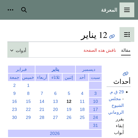
المعرفة
القائمة الرئيسية
بحث
أدوات
12 يناير
تبديل عرض جدول المحتويات
مقالة
ناقش هذه الصفحة
أدوات
ديسمبر
يناير
فبراير
سبت
أحد
إثنين
ثلاثاء
أربعاء
خميس
جمعة
أحداث
2
1
29 ق.م.
9
8
7
6
5
4
3
-
مجلس
16
15
14
13
12
11
10
الشيوخ
23
22
21
20
19
18
17
الروماني
30
29
28
27
26
25
24
يقرر
31
إبقاء
أبواب
2026