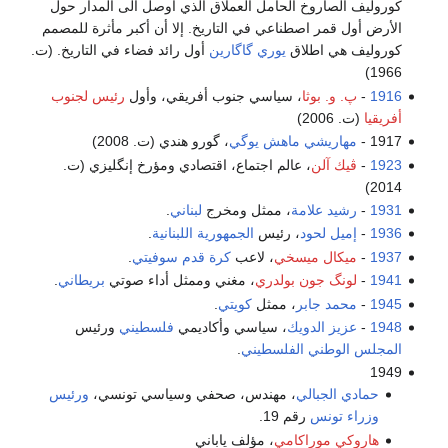
كوروليف الصاروخ الحامل العملاق الذي أوصل الى المدار حول
الأرض أول قمر اصطناعي في التاريخ. إلا أن أكبر مأثرة للمصمم
كوروليف هي اطلاق
يوري گاگارين
أول رائد فضاء في التاريخ. (ت.
1966)
1916
-
پ. و. بوثا
، سياسي جنوب أفريقي، وأول
رئيس لجنوب
أفريقيا
(ت. 2006)
1917 -
مهاريشي ماهش يوگي
، گورو هندي (ت. 2008)
1923
-
ڤيك آلن
، عالم اجتماع، اقتصادي ومؤرخ إنگليزي (ت.
2014)
1931
-
رشيد علامة
، ممثل ومخرج
لبناني
.
1936
-
إميل لحود
، رئيس
الجمهورية اللبنانية
.
1937
-
ميكال ميسخي
، لاعب
كرة قدم
سوفيتي
.
1941
-
لونگ جون بولدري
، مغني وممثل أداء صوتي
بريطاني
.
1945
-
محمد جابر
، ممثل
كويتي
.
1948
-
عزيز الدويك
، سياسي وأكاديمي
فلسطيني
ورئيس
المجلس الوطني الفلسطيني
.
1949
حمادي الجبالي
، مهندس، صحفي وسياسي تونسي،
ورئيس
وزراء تونس
رقم 19.
هاروكي موراكامي
، مؤلف ياباني