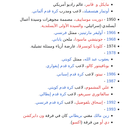
مايكل و. ڤانير
، عالم راديو أمريكي
أوتمار هيتسفيلد
، لاعب ومدرب
كرة قدم
ألماني
.
1950 -
دوريت موساييف
، مصممة مجوهرات وسيدة أعمال
آيسلندي-إسرائيلي،
والسيدة الأولى الآيسلندية
.
1966
-
أوليفر مارتينيز
، ممثل
فرنسي
.
1968
-
جونيتشي ماسودا
، ملحن
ياباني
.
1974 -
كلوديا كونسرڤا
، عارضة أزياء وممثلة تشيلية.
-
1978
يعقوب عبد الله
، ممثل
كويتي
.
بونافينتور كالو
، لاعب
كرة قدم
إيفواري
.
1986
-
نييتو
، لاعب
كرة قدم
إسباني
.
-
1987
علي المشموم
، لاعب
كرة قدم
كويتي
.
سالفاتوري سيريغو
، لاعب
كرة قدم
إيطالي
.
1992
-
إسحاق بلفوضيل
، لاعب
كرة قدم
فرنسي
.
-
1993
زين مالك
مغني
بريطاني
كان في فرقة
ون
دايركشن
دي أو
من فرقة (
اكسو
).