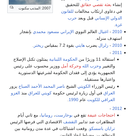
إنشاء
بعثة تقصي حقائق
للتحقيق
2007: المذنب مكنوت
في دعاوى ارتكاب مخالفات
للقانون
الدولي الإنساني
قبل وبعد
حرب
غزة
.
2010
-
اغتيال
العالم النووي
الإيراني
مسعود محمدي
بإنفجار
استهدف منزله.
2010
-
زلزال
يضرب
هايتي
بقوة 7.2 بمقياس
ريختر
.
-
2011
استقالة 11 وزيرًا من
الحكومة اللبنانية
يمثلون تكتل الإصلاح
والتغيير
وحزب الله
وحركة أمل
ووزير محسوب على رئيس
الجمهورية يؤدي إلى فقدان الحكومة لشرعيتها الدستورية
واعتبارها مستقيلة.
رئيس الوزراء
الكويتي
الشيخ
ناصر المحمد الأحمد الصباح
يزور
العراق
في أول زيارة لرئيس حكومة
كويتي
للعراق
منذ
الغزو
العراقي للكويت
عام
1990
.
-
2012
احتجاجات عنيفة
تقع في
بوخارست
،
رومانيا
، مع ثاني أيام
المظاهرات ضد تدابير
التقشف
الاقتصادي التي فرضها الرئيس
ترايان باسسكو
. وقعت اشتباكات في عدة مدن رومانية بين
المتظاهرين وضباط إنفاذ القانون.