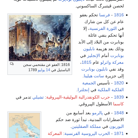
لحصن ڤيتنبرگ الساكسوني.
1816
-
فرنسا
تحكم بعفو
عام عن كل من شارك
في
الثورة الفرنسية
، إلا
أنها تحكم بنفي عائلة
بونابرت من البلاد إلى الأبد
وذلك بعد هزيمة
نابليون
بونابرت
أمام
الإنجليز
في
معركة واترلو
عام
1815
،
1816: العفو عن مقتحمي سجن
وقد نفي
نابليون بونابرت
الباستيل في
14 يوليو
1789
إلى جزيرة
سانت هيلينا
.
1820
- تأسيس
الجمعية
الفلكية الملكية
في
إنجلترا
.
1839
-
حرب الكونفدرالية البوليڤية-الپيروڤية
:
تشيلي
تدمر في
كاسما
الأسطول الپيروڤي.
1848
- في
پالرمو
بعد أسابيع من
الاضطرابات المدنية، تبدأ ثورة ضد حكم
البوربون
في
مملكة الصقليتين
.
1871
-
الحرب الپروسية الفرنسية
:
المعركة