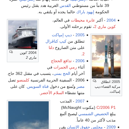
39 عاماً من مستوطني
القدس
الغربية هدد بقتل رئيس
الحكومة
إيهود باراك
حالما يجده أو يلتقي به.
2004
- أكبر
عابرة محيطات
في العالم،
كوين ماري 2
، تقوم برحلته الأولى.
2005
-
ديپ إمپاكت
تنطلق من
كيپ كناڤرال
على متن الصاروخ
دلتا
2004:
كوين
.
2
ماري 2
2006
-
تدافع الحجاج
أثناء
رمي الجمرات
في
آخر أيام
الحج
بمنى
، يتسبب في مقتل 362 حاج.
2006 - السفينة الحربية الفرنسية
كلمنصو
تصل
2005: انطلاق
مصر
وتُمنع من دخول
قناة السويس
. كان على
مركبة الفضاء ديپ
إمپاكت.
متنها نشطاء
السلام الأخضر
.
2007
- المذنب
C/2006 P1
(مكنوت McNaught)
يبلغ
الحضيض الشمسي
ليصبح ألمع
مذنب لأكثر من 40 عاماً.
2009
-
مجلس حقوق الإنسان
يقرر