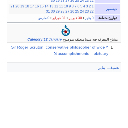
30
29
28
27
26
25
24
23
22
21
20
19
18
17
16
15
14
13
12
11
10
9
8
7
6
5
4
3
2
1
ديسمبر
31
30
29
28
27
26
25
24
23
22
تواريخ متعلقة
0 يناير
•
30 فبراير
•
31 فبراير
•
0 مارس
مشاع المعرفة فيه ميديا متعلقة بموضوع
Category:12 January
.
Sir Roger Scruton, conservative philosopher of wide
^
accomplishments – obituary
تصنيف
:
يناير