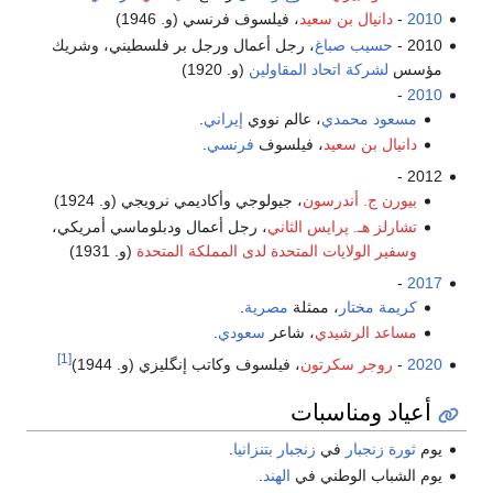
2010
-
دانيال بن سعيد
، فيلسوف فرنسي (و. 1946)
2010 -
حسيب صباغ
، رجل أعمال ورجل بر فلسطيني، وشريك
مؤسس
لشركة اتحاد المقاولين
(و. 1920)
-
2010
مسعود محمدي
، عالم نووي
إيراني
.
دانيال بن سعيد
، فيلسوف
فرنسي
.
2012 -
بيورن ج. أندرسون
، جيولوجي وأكاديمي نرويجي (و. 1924)
تشارلز هـ. پرايس الثاني
، رجل أعمال ودبلوماسي أمريكي،
وسفير الولايات المتحدة لدى المملكة المتحدة
(و. 1931)
-
2017
كريمة مختار
، ممثلة
مصرية
.
مساعد الرشيدي
، شاعر
سعودي
.
[1]
2020
-
روجر سكرتون
، فيلسوف وكاتب إنگليزي (و. 1944)
أعياد ومناسبات
يوم
ثورة زنجبار
في
زنجبار
بتنزانيا
.
يوم الشباب الوطني في
الهند
.