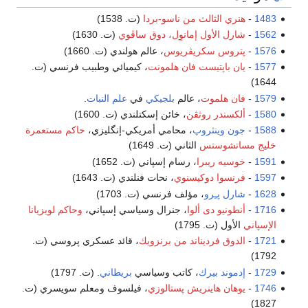
1483
-
هنري الثالث من ناسو-بردا
(ت. 1538)
1562
-
شارل الأول إمانوِل، دوق ساڤوي
(ت. 1630)
1576
-
پتروس سكريڤريوس
، عالم هولندي (ت. 1660)
1577
-
يان باپتيست فان هلمونت
، كيميائي وطبيب فرنسي (ت.
1644)
1579
-
فان هلموت
، عالم
بلجيكي
في
علم النبات
.
1580
-
ألكسندر روثڤن
، خائن إسكتلندي (ت. 1600)
1588
-
جون وينثروپ
، محامي أمريكي-إنگليزي،
حاكم مستعمرة
خليج مساتشوستس
الثاني (ت. 1649)
1591
-
خوسيه ريبرا
، رسام إسپاني (ت. 1652)
1597
-
فرنسوا دوكيسنوي
، نحات فنلندي (ت. 1643)
1628
-
شارل پـِرو
، مؤلف فرنسي (ت. 1703)
1716
-
أنطونيو دى ألوا
، جنرال وسياسي إسپاني،
وحاكم لويزيانا
الإسپاني
الأول (ت. 1795)
1721
-
الدوق فرديناند من برنزويك
، قائد عسكري پروسي (ت.
1792)
1729
-
إدموند بيرك
، كاتب وسياسي
بريطاني
. (ت. 1797)
1746
-
يوهان هاينريش پستالوزي
، فيلسوف ومعلم سويسري (ت.
1827)