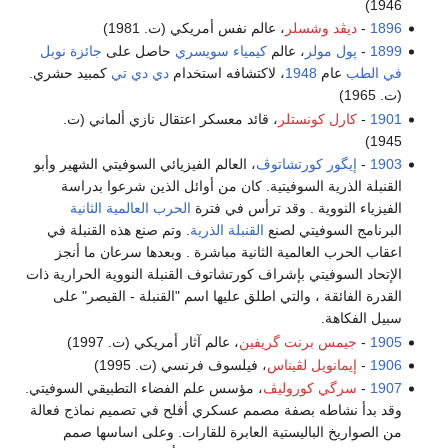
1946)
1896
-
ديڤد وشسلر
، عالم نفس أمريكي (ت. 1981)
1899
-
پول مولر
، عالم
كيمياء
سويسري
حاصل على
جائزة نوبل
في الطب
عام
1948
، لاكتشافه استخدام
دي دي تي
كمبيد حشري.
(ت. 1965)
1901
-
كارل كونستلر
، قائد معسكر اعتقال نازي ألماني (ت.
1945)
1903
-
إيگور كورتشاتوڤ
، العالم الفيزيائي السوفيتي الشهير وأبو
القنبلة الذرية السوفيتية. كان من أوائل الذين شرعوا بدراسة
الفيزياء النووية . وقد ترأس في فترة
الحرب العالمية الثانية
البرنامج السوفيتي لصنع
القنبلة الذرية
. وتم صنع هذه القنبلة في
اعقاب الحرب العالمية الثانية مباشرة . وبعدها سرعان ما أنجز
الإتحاد السوفيتي بإشراف كورتشاتوف القنبلة النووية الحرارية ذات
القدرة الفائقة ، والتي اطلق عليها اسم "القنبلة - القيصر" على
سبيل الفكاهة.
1905
-
جيمس برنت گريفين
، عالم آثار أمريكي (ت. 1997)
1906
-
إيمانويل لڤيناس
، فيلسوف فرنسي (ت. 1995)
1907
-
سرگي كوروليڤ
، مؤسس علم الفضاء التطبيقي السوفيتي.
وقد بدأ نشاطه بصفة مصمم عسكري أفلح في تصميم نماذج فعالة
من الصواريخ الباليستية العابرة للقارات. وعلى اساسها صمم