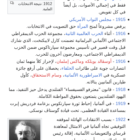
1912: نتيجة الانتخابات
فقط في إجمالي الأصوات، بل أيضاً
العامة.
في كل تفويض.
1915
-
مجلس النواب الأمريكي
يرفض مشروعاً لمنح
المرأة
حق التصويت في الانتخابات.
1916
- أثناء
الحرب العالمية الثانية
، مجموعة الحزب الديمقراطي
الاجتماعي الألماني البرلمانية تضمنت كارل لايبكنخت، الذي شارك
قبل وقت قصير في تأسيس مجموعة سپارتاكوس ضمن الحزب
الديمقراطي الاجتماعي، ومعارضون آخرون للحرب.
1916
-
أوسڤالد بويلكه
وماكس إملمان
، لإحراز كلاً منهما ثمان
انتصارات جوية على طائرات
الحلفاء
، يحصلان على أرفع جائزة
عسكرية في
الامبراطورية الألمانية
،
وسام الاستحقاق
، كأول
طيارين ألمانيين ينالانه.
1918
- قانون "معترفو الفسيفساء" الفنلندي يدخل حيز التنفيذ، مما
اليهود الفنلنديين يتمتعون بحقوق المواطنة الكاملة.
1919
- في ألمانيا، إحباط ثورة سپارتكوس بزعامة فردريش إبرت
بمساعدة القيادة العظمى، تحت قيادة گوستاڤ نوسكى.
1922
- بسبب الانتقادات الهائلة لموقفه
التوفيقي تجاه ألمانيا في الامتثال لمعاهدة
ڤرساي والتعويضات الألمانية، إقالة رئيس