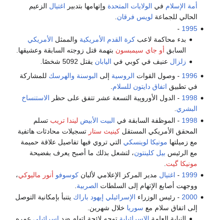
أمة الإسلام
في
الولايات المتحدة
وإتهامها بتدبير
اغتيال
الزعيم
الحالي للجماعة
لويس فرقان
.
-
1995
بدء محاكمة لاعب
كرة القدم الأمريكية
والممثل
الأمريكي
السابق
أو جاي سيمبسون
بتهمة قتل زوجته السابقة وعشيقها.
زلزال
عنيف في كوبي في
اليابان
يقتل 5092 شخصًا.
1996
- وصول القوات
الروسية
إلى
البوسنة والهرسك
للمشاركة
في تطبيق
اتفاق دايتون للسلام
.
1998
- الدول الأوروپية التسعة عشر تتفق على حظر
الاستنساخ
البشري
.
1998
- الموظفة السابقة في
البيت الأبيض
ليندا تريب
تسلم
المحقق الأمريكي المستقل
كينيث ستار
تسجيلات محادثات هاتفية
مع زميلتها
مونيكا لوينسكي
التي تروي فيها تفاصيل علاقة حميمة
مع الرئيس
بيل كلينتون
، لتشعل بذلك ما أصبح يعرف بفضيحة
مونيكا گيت
.
1999
-
اغتيال
مدير المركز الإعلامي لألبان
كوسوفو
أنور ماليوكي
،
ووجهت أصابع الإتهام إلى السلطات
الصربية
.
2000
- رئيس الوزراء
الإسرائيلي
إيهود باراك
يتنبأ بإمكانية التوصل
إلى اتفاق سلام مع
سوريا
خلال شهرين.
النيابة العامة
الإسرائيلية
توجه لائحة إتهام ضد
إسرائيلي
عمره