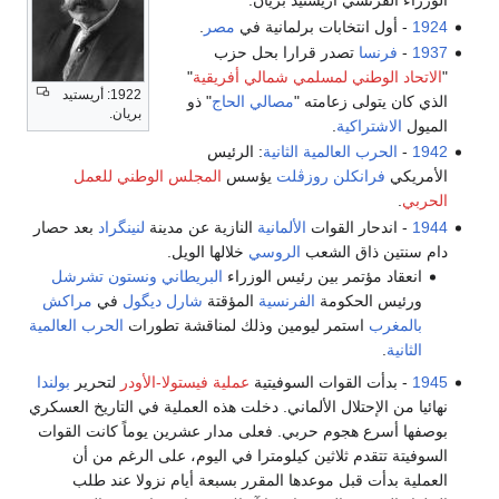
الوزراء الفرنسي أريستيد بريان.
1924
- أول انتخابات برلمانية في
مصر
.
1937
-
فرنسا
تصدر قرارا بحل حزب
"
الاتحاد الوطني لمسلمي شمالي أفريقية
"
1922: أريستيد
الذي كان يتولى زعامته "
مصالي الحاج
" ذو
بريان.
الميول
الاشتراكية
.
1942
-
الحرب العالمية الثانية
: الرئيس
الأمريكي
فرانكلن روزڤلت
يؤسس
المجلس الوطني للعمل
الحربي
.
1944
- اندحار القوات
الألمانية
النازية عن مدينة
لنينگراد
بعد حصار
دام سنتين ذاق الشعب
الروسي
خلالها الويل.
انعقاد مؤتمر بين رئيس الوزراء
البريطاني
ونستون تشرشل
ورئيس الحكومة
الفرنسية
المؤقتة
شارل ديگول
في
مراكش
بالمغرب
استمر ليومين وذلك لمناقشة تطورات
الحرب العالمية
الثانية
.
1945
- بدأت القوات السوفيتية
عملية فيستولا-الأودر
لتحرير
بولندا
نهائيا من الإحتلال الألماني. دخلت هذه العملية في التاريخ العسكري
بوصفها أسرع هجوم حربي. فعلى مدار عشرين يوماً كانت القوات
السوفيتة تتقدم ثلاثين كيلومترا في اليوم، على الرغم من أن
العملية بدأت قبل موعدها المقرر بسبعة أيام نزولا عند طلب