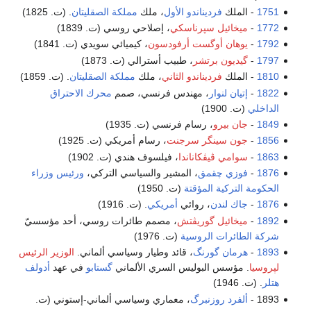
1751
- الملك
فرديناندو الأول
، ملك
مملكة الصقليتان
. (ت. 1825)
1772
-
ميخائيل سپرناسكي
، إصلاحي روسي (ت. 1839)
1792
-
يوهان أوگست أرفودسون
، كيميائي سويدي (ت. 1841)
1797
-
گيديون برتشر
، طبيب أسترالي (ت. 1873)
1810
- الملك
فرديناندو الثاني
، ملك
مملكة الصقليتان
. (ت. 1859)
1822
-
إتيان لنوار
، مهندس فرنسي، صمم
محرك الاحتراق
الداخلي
(ت. 1900)
1849
-
جان بيرو
، رسام فرنسي (ت. 1935)
1856
-
جون سينگر سرجنت
، رسام أمريكي (ت. 1925)
1863
-
سوامي ڤيڤكاناندا
، فيلسوف هندي (ت. 1902)
1876
-
فوزي چقمق
، المشير والسياسي التركي،
ورئيس وزراء
الحكومة التركية المؤقتة
(ت. 1950)
1876
-
جاك لندن
، روائي
أمريكي
. (ت. 1916)
1892
-
ميخائيل گوريڤتش
، مصمم طائرات روسي، أحد مؤسسيّ
شركة الطائرات الروسية
(ت. 1976)
1893
-
هرمان گورنگ
، قائد وطيار وسياسي ألماني.
الوزير الرئيس
لپروسيا
. مؤسس البوليس السري الألماني
گستابو
في عهد
أدولف
هتلر
. (ت. 1946)
1893 -
ألفرد روزنبرگ
، معماري وسياسي ألماني-إستوني (ت.