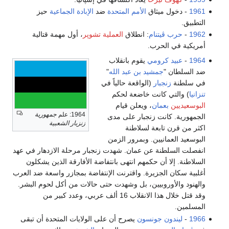
1961
- دخول ميثاق
الأمم المتحدة
ضد
الإبادة الجماعية
حيز
التطبيق.
1962
-
حرب ڤيتنام
: انطلاق
العملية تشوپر
، أول مهمة قتالية
أمريكية في الحرب.
1964
-
عبيد كرومي
يقوم بانقلاب
ضد السلطان "
جمشيد بن عبد الله
"
في سلطنة
زنجبار
(الواقعة حالياً في
تنزانيا
) والتي كانت خاضعة لحكم
البوسعيديين
بعمان
، ويعلن قيام
1964: علم
جمهورية
الجمهورية. كانت زنجبار على مدى
زنزبار الشعبية
اكثر من قرن تابعة لسلاطنة
البوسعيد العمانيين. وبمرور الزمن
انفصلت السلطنة عن عمان. شهدت زنجبار مرحلة الازدهار في عهد
السلاطنة. إلا أن حكمهم انتهى بانتفاضة الأفارقة الذين يشكلون
أغلبية سكان الجزيرة. واقترنت الإنتفاضة بمجازر واسعة ضد العرب
والهنود والأوروبيين، بل وشهدت حتى حالات من أكل لحوم البشر.
وقد قتل خلال هذا الانقلاب 16 ألف عربي، وعدد كبير من
المسلمين.
1966
-
ليندون جونسون
يصرح أن على الولايات المتحدة أن تبقى