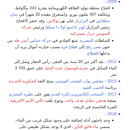
-
2009
افتتاح محطة توليد الطاقة الكهرومائية بقدرة 241 مگاواط،
وبتكلفة 307 مليون يورو، واستغرق تنفيذه 32 شهراً في
سان
سلڤادور
في
البرازيل
على نهر
توكاتين
. وقد حضر الافتتاح
رئيس البرازيل
لويز إناسيو لولا دا سيلڤا
ورئيس
شركة
السويس
جرار مستراليه
.
السلطات
المصرية
تمنع القيادي في
حركة حماس
أيمن طه
من
عبور
معبر رفح
إلى
قطاع غزة
بسبب حيازته أموال يريد أن
يدخلها
للقطاع
.
2012
- بعد أكثر من 20 سنة من الحفر، رأس الحفار وصل إلى
الماء السائل في
بحيرة ڤوستوك تحت الجليد
على عمق 3.769
متر.
2015
-
مجلس نواب الشعب التونسي
يمنح الثقة
للحكومة الجديدة
برئاسة
الحبيب الصيد
.
2017
-
المنتخب الكاميروني لكرة القدم
يفوز على
نظيره المصري
بنتيجة
هدفين مقابل هدف واحد
، ويتوج بلقب
كأس الأمم الأفريقية
للمرة الخامسة في تاريخه.
-
2018
وجد باحثون أدلة إضافية على وجود شكل غريب من الماء،
يسمى
ماء فائق التأين
، الذي لا يوجد بشكل طبيعي على