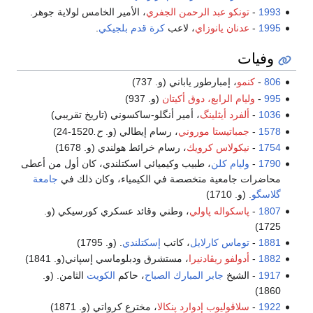
1993
-
تونكو عبد الرحمن الجفري
، الأمير الخامس لولاية جوهر.
1995
-
عدنان يانوزاي
، لاعب
كرة قدم
بلجيكي
.
وفيات
806
-
كنمو
، إمبارطور ياباني (و. 737)
995
-
وليام الرابع، دوق أكيتان
(و. 937)
1036
-
ألفرد أيثلينگ
، أمير أنگلو-ساكسوني (تاريخ تقريبي)
1578
-
جمباتيستا موروني
، رسام إيطالي (و.
ح.
1520-24)
1754
-
نيكولاس كرويك
، رسام خرائط هولندي (و. 1678)
1790
-
وليام كلن
، طبيب وكيميائي اسكتلندي، كان أول من أعطى
محاضرات جامعية متخصصة في الكيمياء، وكان ذلك في
جامعة
گلاسگو
. (و. 1710)
1807
-
پاسكواله پاولي
، وطني وقائد عسكري كورسيكي (و.
1725)
1881
-
توماس كارلايل
، كاتب
إسكتلندي
. (و. 1795)
1882
-
أدولفو ريڤادنيرا
، مستشرق ودبلوماسي إسپاني(و. 1841)
1917
- الشيخ
جابر المبارك الصباح
، حاكم
الكويت
الثامن. (و.
1860)
1922
-
سلاڤوليوب إدوارد پنكالا
، مخترع كرواتي (و. 1871)