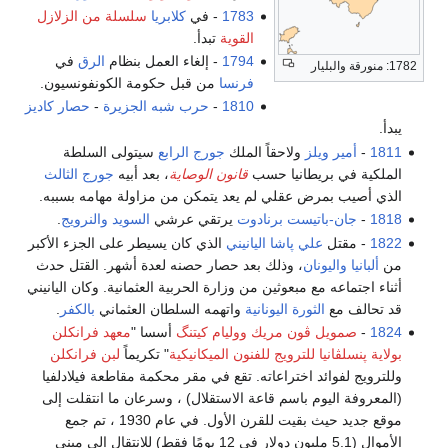
1783
- في
كلابريا
سلسلة من الزلازل
القوية
تبدأ.
1794
- إلغاء العمل بنظام
الرق
في
1782: منورقة والبليار
فرنسا
من قبل حكومة الكونفونسيون.
1810
-
حرب شبه الجزيرة
-
حصار كاديز
يبدأ.
1811
-
أمير ويلز
ولاحقاً الملك
جورج الرابع
سيتولى السلطة
الملكية في بريطانيا حسب
قانون الوصاية
، بعد أبيه
جورج الثالث
الذي أصيب بمرض عقلي لم يعد يتمكن من مزاولة مهامه بسببه.
1818
-
جان-باتيست برنادوت
يرتقي عرشي
السويد
والنرويج
.
1822
- مقتل
علي پاشا اليانيني
الذي كان يسيطر على الجزء الأكبر
من
ألبانيا
واليونان
، وذلك بعد حصار حصنه لعدة أشهر. القتل حدث
أثناء اجتماعه مع مبعوثين من وزارة الحربية العثمانية. وكان اليانيني
قد تحالف مع
الثورة اليونانية
واتهمه السلطان العثماني
بالكفر
.
1824
-
صمويل ڤون مريك
ووليام كيتنگ
أسسا "
معهد فرانكلن
بولاية پنسلڤانيا للترويج للفنون الميكانيكية
" تكريماً
لبن فرانكلن
وللترويج لفوائد اختراعاته. تقع في مقر محكمة مقاطعة فيلادلفيا
(المعروفة اليوم باسم قاعة الاستقلال) ، وسرعان ما انتقلت إلى
موقع جديد حيث بقيت للقرن الأول. في عام 1930 ، تم جمع
الأموال (5.1 مليون دولار في 12 يومًا فقط) للانتقال إلى مبنى