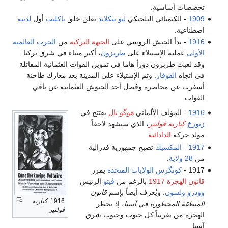
تخصصات أساسية.
1909
- الكيميائي البلجيكي
ليو بيكلاند
يعلن خلق
باكليت
أول
لدينة
اصطناعية.
1916
- بدأ الجيش الروسي على
الجبهة التركية
من
الحرب العالمية
الأولى
عملية الإستيلاء على
طربزون
، أكبر ميناء في شرق تركيا.
وقد لعبت طربزون دوراً هاما في تموين القوات العثمانية المقاتلة
في اتجاه
القوقاز
. وتم الإستيلاء على المدينة بعد معارك طاحنة
أسفرت عن محاصرة وفصل أحد الجيوش العثمانية عن باقي
القوات.
1916
- المؤلف الألماني
هوگو بال
يفتتح في
زيورخ
كباريه ڤولتير
، الذي سيشهد لاحقاً
مولد حركة
الدادائية
.
1917
-
المكسيك
تصبح جمهورية فدرالية
من
28 ولاية
.
1917 -
كونگرس الولايات المتحدة
يمرر
قانون الهجرة 1917
بالرغم من
ڤيتو
الرئيس
وودرو ولسون
. ويُعرف أيضاً بإسم
قانون
1916:
كباريه
المنطقة المحظورة في آسيا
، إذ يحظر
ڤولتير
الهجرة من تقريباً كل جنوب وجنوب شرق
آسيا.