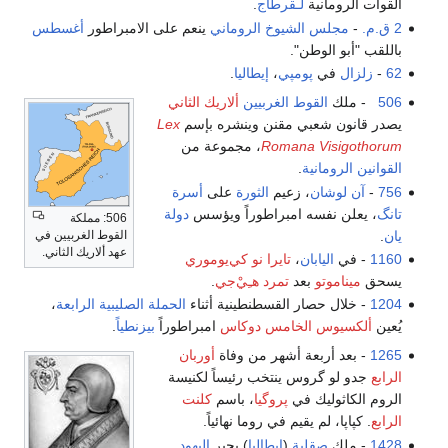
القوات الرومانية
لـقرطاج
.
2 ق.م.
-
مجلس الشيوخ الروماني
ينعم على الامبراطور
أغسطس
باللقب "أبو الوطن".
62
-
زلزال
في
پومپي
،
إيطاليا
.
506
- ملك
القوط الغربيين
ألاريك الثاني
يصدر قانون شعبي مقنن وينشره بإسم
Lex
Romana Visigothorum
، مجموعة من
القوانين الرومانية
.
756
-
آن لوشان
، زعيم
الثورة
على
أسرة
تانگ
، يعلن نفسه امبراطوراً ويؤسس
دولة
506: مملكة
يان
.
القوط الغربيين في
عهد ألاريك الثاني.
1160
- في
اليابان
،
تايرا نو كي‌يوموري
يسحق
ميناموتو
بعد
تمرد هـِيْ‌جي
.
1204
- خلال حصار القسطنطينية أثناء
الحملة الصليبية الرابعة
،
يُعين
ألكسيوس الخامس دوكاس
امبراطوراً
بيزنطياً
.
1265
- بعد أربعة أشهر من وفاة
أوربان
الرابع
جدو لو گروس ينتخب رئيساً لكنيسة
الروم الكاثوليك في
پروگيا
، باسم
كلنت
الرابع
. كپاپا، لم يقيم في روما نهائياً.
1428
- ملك
صقلية
(
إيطاليا
) يجبر
اليهود