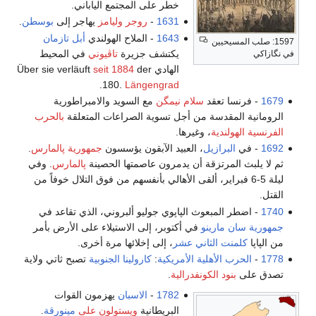
خطر على المجتمع الياباني.
1631
-
روجر وليامز
يهاجر إلى
بوسطن
.
1643
- الملاح الهولندي
أبل تازمان
1597: صلب المسيحيين
يكتشف جزيرة
تاڤيوني
في المحيط
في نگازاكي
الهادي Über sie verläuft
der
seit 1884
.
180.
Längengrad
1679
- فرنسا تعقد
سلام نيمگن
مع السويد والامبراطورية
الرومانية المقدسة من أجل تسوية الصراعات المتعلقة
بالحرب
الفرنسية الهولندية
، وغيرها.
1692
- في
البرازيل
، العبيد الآبقون يؤسسون
جمهورية پالمارس
.
ثم لا يلبث المرتزقة أن يدمرون عاصمتها الحصينة
پالمارس
. وفي
ليلة 5-6 فبراير، ألقى الأهالي بأنفسهم من فوق التلال خوفاً من
القتل.
1740
- اضطر المبعوث الپاپوي جوليو ألبروني، الذي تقاعد في
جمهورية سان مارينو
في أكتوبر، إلى الاستيلاء على الأرض بأمر
من الپاپا
كلمنت الثاني عشر
، إلى إخلائها مرة أخرى.
1778
-
الحرب الأهلية الأمريكية
:
كارولينا الجنوبية
تصبح ثاتي ولاية
تصدق على
بنود الكونفدرالية
.
1782
-
الاسبان
يهزمون القوات
البريطانية
ويستولون على
مينورقة
.