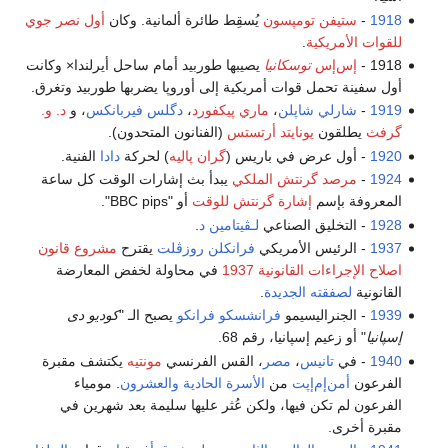
1918
-
ستيفن تومپسون
يُسقِط طائرة ألمانية. وكان
أول نصر جوي
للقوات الأمريكية
.
1918 -
إس‌إس
توسكانيا
يصيبها طوربيد أمام ساحل أيرلندا× وكانت
أول سفينة تحمل قوات أمريكية إلى أوروپا يضربها طوربيد وتغرق.
1919
-
شارلي شاپلن
،
ماري پيكفورد
،
دگلس فيربانكس
، و
د. و.
گرفث
يطلقون
يونايتد أرتستس
(الفنانون المتحدون).
1920
- أول عرض في باريس (
گران پاليه
) لحركة
دادا
الفنية.
1924
-
مرصد گرنتش الملكي
يبدأ بث إشارات الوقت كل ساعة
المعروفة بإسم
إشارة گرنتش للوقت
أو "BBC pips".
1928
- التخليق الصناعي
لـڤيتامين د
.
1937
- الرئيس الأمريكي
فرانكلن روزڤلت
يقترح
مشروع قانون
اصلاح الإجراءات القانونية 1937
في محاولة لخفض المعارضة
القانونية
لصفقته الجديدة
.
1939
- الجنراليسيمو
فرانشسكو فرانكو
يصبح الـ "
كوديو دى
إسپانيا
" أو زعيم إسپانيا، رقم 68.
1940
- في
تانيس
،
مصر
، القس الفرنسي
مونتيه
يكتشف مقبرة
الفرعون
أمن‌إم‌إپت
من
الأسرة الحادية والعشرون
. مومياء
الفرعون لم تكن فيها، ولكن عُثر عليها سليمة بعد شهرين في
مقبرة أخرى.