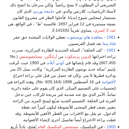
التشريعي أن المطلوب لا يصح رياضياً. ولكن سرعان ما اتضح ذلك
لأستاذ الرياضيات، كلارنس والدو، في
جامعة پوردو
، الذي كان
مستشار لمجلس شيوخ إنديانا. فأجلوا النظر في مشروع القانون
بصفة مستمرة في 12 فبراير 1897. فالنسبة "ط" ، في الواقع، هي
عدد لا كسري
، يساوي تقريباً 3.141592.
1901
-
معاهدة هاي-پونسفوت
تعطي الولايات المتحدة حق حفر
قناة پنما
بعد فشل الفرنسيين.
1901
- "لف الحلقة"، السكة الحديدية الطاردة المركزية، صدرت
براءة اختراعها
لإدوين پرسكوت
من
أرلنگتن، مساتشوستس
(No.
667,455) وقد قام بإنشائها في
كوني آيلاند
في 1900 حيث عُرفت
بإسم "سكة حديد بوينتون الطاردة المركزية". وكانت بميل 25 متر
ودائرة قطرها 6 متر. وكان قد حصل من قبل على براءة اختراع
لأفعوانية
في 16 أغسطس 1898 (No. 609,164). وهذه البراءة هي
لتحسينات على التصميم المبكر، الذي كان يقوم على حلقة دائرية
تماماً، الأمر الذي نتج عنه صدمة غير مريحة للركاب حين تدخل
العربة في الحلقة. التصميم الجديد صـُنِع ليمنح المزيد من الراحة
بتغيير نصف قطر المنحنى للأنشوطة ليكون كبيراً عند نقطة
الدخول، ثم يقل مع الاقتراب من القطر الأفقي للأنشوطة. وقد
غطت براءة الاختراع أيضاً تفاصيل أخرى لإنشاء الأفعوانية.
1905
- في المكسيك،
مستشفى المكسيك العام
يُفتتح، بادئاً بأربع