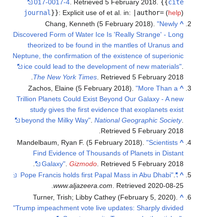
017-0017-4
. Retrieved
5 February
2018
.
{{
cite
journal
}}
:
Explicit use of et al. in:
|author=
(
help
)
Chang, Kenneth (5 February 2018).
"Newly
^
Discovered Form of Water Ice Is 'Really Strange' - Long
theorized to be found in the mantles of Uranus and
Neptune, the confirmation of the existence of superionic
ice could lead to the development of new materials"
.
.
The New York Times
. Retrieved
5 February
2018
Zachos, Elaine (5 February 2018).
"More Than a
^
Trillion Planets Could Exist Beyond Our Galaxy - A new
study gives the first evidence that exoplanets exist
beyond the Milky Way"
.
National Geographic Society
.
.
Retrieved
5 February
2018
Mandelbaum, Ryan F. (5 February 2018).
"Scientists
^
Find Evidence of Thousands of Planets in Distant
.
Galaxy"
.
Gizmodo
. Retrieved
5 February
2018
.
"Pope Francis holds first Papal Mass in Abu Dhabi"
^
.
www.aljazeera.com
. Retrieved
2020-08-25
Turner, Trish; Libby Cathey (February 5, 2020).
^
"Trump impeachment vote live updates: Sharply divided