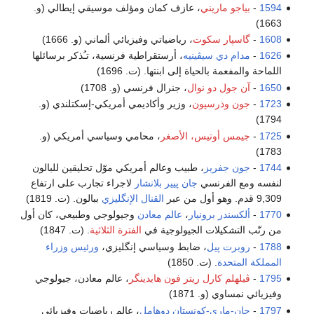
1594
-
بياجو ماريني
، عازف كمان ومؤلف موسيقي إيطالي (و.
1663)
1608
-
گاسپار سكوت
، رياضياتي وفيزيائي ألماني (و. 1666)
1626
-
مدام دي سيڤينيه
، أرستقراطية فرنسية، تـُذكر برسائلها
اللماحة والمفعمة بالحياة إلى ابنتها. (ت. 1696)
1650
-
آن جول دو نوال
، جنرال فرنسي (و. 1708)
1723
-
جون وذرسپون
، وزير وأكاديمي أمريكي-إسكتلندي (و.
1794)
1725
-
جيمس أوتيس، الأصغر
، محامي وسياسي أمريكي (و.
1783)
1744
-
جون جفريز
، طبيب وعالم أمريكي موّل تحليقين للبالون
لنفسه ومع الفرنسي
جان پيير بلانشار
لاجراء تجارب على ارتفاع
9,309 قدم. وهو أول من عبر
القنال الإنگليزي
ببالون. (ت. 1819)
1770
-
ألكسندر برونيار
،
عالم معادن
وجيولوجي وطبيعي، كان أول
من رتّب التشكيلات الجيولوجية في
الفترة الثلاثية
. (ت. 1847)
1788
-
روبرت پيل
، ضابط وسياسي إنگليزي،
ورئيس وزراء
المملكة المتحدة
. (ت. 1850)
1795
-
ڤيلهلم كارل ريتر فون هايدينگر
، عالم معادن، جيولوجي
وفيزيائي نمساوي (و. 1871)
1797
-
جان-ماري-كونستان دوهامل
، عالم رياضيات وفيزيائي