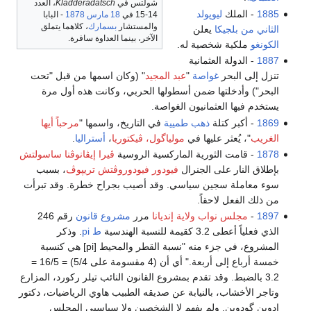
شولتس في
Kladderadatsch
، العدد
1885
- الملك
ليوپولد
14-15 في
18 مارس
1878
- البابا
والمستشار
بسمارك
، كلاهما يتملق
الثاني من بلجيكا
يعلن
الآخر، بينما العداوة سافرة.
الكونغو
ملكية شخصية له.
1887
- الدولة العثمانية
تنزل إلى البحر
غواصة
"
عبد المجيد
" (وكان اسمها من قبل "تحت
البحر") وأدخلتها ضمن أسطولها الحربي، وكانت هذه أول مرة
يستخدم فيها العثمانيون الغواصة.
1869
- أكبر كتلة
ذهب
طميية
في التاريخ، واسمها "
مرحباً أيها
الغريب
"، يُعثر عليها في
مولياگول، ڤيكتوريا
،
أستراليا
.
1878
- قامت الثورية الماركسية الروسية
ڤيرا إيڤانوڤنا ساسولتش
بإطلاق النار على الجنرال
فيودور فيودوروڤتش تريپوڤ
، بسبب
سوء معاملة سجين سياسي. وقد أصيب بجراح خطرة. وقد تبرأت
من ذلك الفعل لاحقاً.
1897
-
مجلس نواب ولاية إنديانا
مرر
مشروع قانون
رقم 246
الذي فعلياً أعطى 3.2 كقيمة للنسبة الهندسية
ط pi
. وذكر
المشروع، في جزء منه "نسبة القطر والمحيط [pi] هي كنسبة
خمسة أرباع إلى أربعة." أي أن (4 مقسومة على 5/4) = 16/5 =
3.2 بالضبط. وقد تقدم بمشروع القانون النائب تيلر ركورد، المزارع
وتاجر الأخشاب، بالنيابة عن صديقه الطبيب هاوي الرياضيات، دكتور
إدوين گودوين. ولم يفهم لا الشخصين ولا سياسيي المجلس