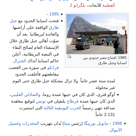
القطبية
للأبحاث،
بلگرانو 2
.
-
1985
فتحت اسبانيا الحدود مع
جبل
طارق
الواقعة على أراضيها
والعائدة لبريطانيا. بعد أن
صوّت أهالي جبل طارق خلال
الإستفتاء العام لصالح البقاء
في التبعية البريطانية، أعلن
1985: افتتاح معبر حدودي بين
حاكم اسبانيا آنذاك
الجنرال
اسبانيا وجبل طارق
فرانكو
في سورة من الغضب
مقاطعتهم فأغلقت الحدود
لمدة ستة عشر عاماً. ولا تزال مشكلة جبل طارق حتى اليوم
غير محلولة.
أوگو ڤترى، الذي كان في حينها عمدة روما،
والشاذلي القليبي
،
الذي كان حينها عمدة
قرطاج
يلتقيان في
تونس
لتوقيع معاهدة
صداقة تنهي رسمياً
الحرب الپونيقية الثالثة
التي استمرت
2.131 عاماً.
1988
-
مانويل نورييگا
(رئيس
پنما
) يُدان بتهريب
المخدرات
وغسيل
الأموال
.