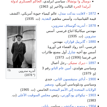
دومنال وا بوتشالا
، سياسي أيرلندي،
الحاكم العسكري لدولة
أيرلندا الحرة
الثالث والأخير (و. 1963)
1872
-
لافايت بندكت مندل
، عالم كيمياء حيوية أمريكي، اكتشف
قيمة الڤيتامينات، وأسس مفاهيم
التغذية
. (ت. 1935)
1878
-
أندريه-گوستاڤ ستروين
،
مهندس ميكانيكا انتاج فرنسي. أسس
ستروين
. (ت. 1935)
1880
-
گابرييل ڤوازان
، مهندس
فرنسي، أحد رواد الفضاء في أوروبا.
أسس مع أخيه
شارل
أول مصنع طائرات
في فرنسا (1906) (ت. 1973)
1897
-
ديرك ستيكر
، رجل أعمال
وسياسي هولندي،
أمين عام الناتو
رقم 3
أندريه ستروين
(و. 1979)
(* 1878)
1900
-
أدلاي ستيڤنسون الثاني
، جندي
وسياسي ودبلوماسي أمريكي،
وسفير
الولايات المتحدة إلى الأمم المتحدة
الخامس. (ت. 1965)
1903
-
نيكولاي پودگورني
، رئيس
مجلس السوڤيت الأعلى
(ت.
1983)
1904
-
مينوبه ريوكيتشي
، سياسي
ياباني
.