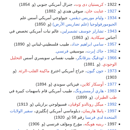
1922 -
كريستيان دى وت
، جنرال أمريكي جنوبي (و. 1854)
1927
-
عنايت خان
، صوفي هندي (و. 1882)
1934
-
وليام موريس ديڤس
، جيولوجي أمريكي أسس علم
الجيومورفولوجيا (علم تضاريس الأرض)
(و. 1850)
1943
-
تشارلز جوسف تشمبرلين
، عالم نبات أمريكي تخصص في
أجناس
سيكادية
. (و. 1863)
1957
-
سامي ابراهيم حداد
، طبيب فلسطيني-لبناني (و. 1890)
1962
-
جاك إبرت
، موسيقي
فرنسي
.
1966
-
لودڤيگ بنزڤانگر
، طبيب نفساني سويسري أسس
التحليل
الوجودي
. (و. 1881)
1973
-
جون گبون
، جراح أمريكي اخترع
ماكينة القلب-الرئة
. (و.
1903)
1977
-
أوسكار كلاين
، فيزيائي سويدي (و. 1894)
1983
-
هاري أرمسترونگ
، طبيب أمريكي قام باسهمات كبيرة في
طب الطيران
. (و. 1899)
1992
-
ميگل رونالدو كوڤيان
، فسيولوجي برازيلي (و. 1913)
1997
-
پاملا هاريمان
، دبلوماسي أمريكي إنگليزي،
سفير الولايات
المتحدة لدى فرنسا
رقم 58 (و. 1920)
1997 -
رينيه هويگه
، مؤرخ ومؤلف فرنسي (و. 1906)