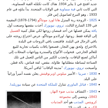
جديد افتتح في 1 يناير 1934. هناك كانت تكمّله القبة السماوية،
التي كانت ثاني
قبة سماوية
في الولايات المتحدة. بدأ بناؤه في عام
1933 ، وهو التبرع لصامويل إس فلز.
1825
- الزوجة ربة المنزل
هانا لورد مونتاگو
(1794-1878) المقيمة
في 139 الشارع الثالث،
تروي، نيويورك
أخذت مقصها وصنعت أول
ياقة
يمكن فصلها عن أحد قمصان زوجها لكي تقلل كمية
الغسيل
إلى الياقة فقط. زوجها، اورلاندو مونتاگو، عرض اختراع زوجته على
باقي الرجال في البلدة. فاقتنعت باقي الزوجات في البلدة
بالاختراع. ولحق بهن التجار، فصنعوا ياقات بكميات تجارية للبيع
للعالم الخارجي. فتحولت الأكواخ والسندرة وواجهات المحلات إلى
أماكن لصنع الياقات، وانجذب الكثير من الناس للعمل في تلك
الصناعة لبساطة متطلباتها: طاولة، مقص، لفة قماش، بالة قطن.
وأصبحت
تروي، نيويورك
"مدينة الياقات" لباقي أمريكا.
1830
-
صربيا
- الأمير
ميلوس اوبرنوڤيتش
يعلن نفسه أميراً وراثياً
على البلد.
1840
-
قبائل الماوري
تتنازل
للملكة المتحدة
عن سيادة
نيوزيلندا
.
1843
- اكتشاف
مذنب ضوء النهار،
1843
، وينتمي إلى
مجموعة
كرويتس
.
المذنب
هو أحد
المذنبات
الكبرى
في القرن 19.