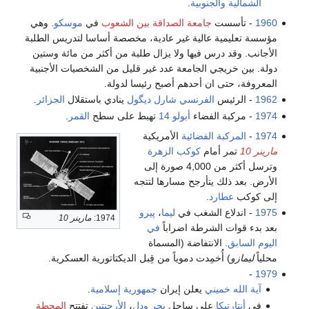
الشمالية
والجنوبية
.
1960
- تأسست
جامعة الصداقة بين الشعوب
في
موسكو
. وهي
مؤسسة تعليمية عالية غير عادية، مخصصة أساسا لتدريس الطلبة
الأجانب. وقد درس فيها ولا يزال طلبة من أكثر من مائة وستين
دولة. بين خريجي الجامعة عدد غير قليل من الشخصيات الأجنبية
المعروفة، حتى ان أحدهم أصبح رئيسا لدولة.
1962
- الرئيس
الفرنسي
شارل ديگول
ينادي باستقلال
الجزائر
.
1974
- مركبة الفضاء
أبولو 14
تهبط على سطح
القمر
.
1974
-
المركبة الفضائية
الأمريكية
مارينر 10
تمر أمام
كوكب الزهرة
وترسل أكثر من 4,000 صورة إلى
الأرض. بعد ذلك يتأرجح مسارها لتتجه
إلى كوكب
عطارد
.
1975
- اندلاع الشغب في
ليما
،
پيرو
1974:
مارينر 10
بعد بدء قوات الشرطة اضراباً
في
اليوم السابق
. الانتفاضة (المسماة
محلياً
ليمازو
) أُخمِدت دموياً من قِبل الديكتاتورية العسكرية.
-
1979
آية الله
خميني
يعلن إيران
جمهورية إسلامية
.
في
أنتارتيكا
على ساحل
بحر ودل
،
الأرجنتين
تفتتح
المحطة