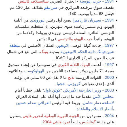
1994
-
حرب البوسنة
- الجنرال الصربي
ستانيسلاڤ گاليتش
يقصف سوق مرقلعه المركزي في
سراييڤو
بقذائف عيار 120 مم
فيقتل 68 مدنياً ويصيب 140.
1994
-
سيپريان نتارياميرا
يصبح أول رئيس
لبوروندي
من أغلبية
الهوتو. ولم تستمر رئاسته سوى شهرين، إذ أسقطت ميليشيات
التوتسي الطائرة المقلة لرئيسي بوروندي ورواندا وكلاهما من
الهوتو، ولتبدأ
حرب الهوتو والتوتسي
في الدولتين.
1997
- حادث گوليا: فوضى
الاويغور
، السكان الأصليين في
منطقة
شين‌جيانگ ذاتية الحكم الاويغورية
بمدينة
ينينگ
، التي تقع في شمال
غرب الصين، المركز الإداري لـICAO .
1997
- أعلنت
البنوك الثلاثة الكبرى
في سويسرا عن إنشاء صندوق
بقيمة 71 مليون دولار لمساعدة الناجين من
الهولوكوست
وعائلاتهم.
2000
- القوات الروسية
تذبح
ما لا يقل عن 60 مدني في نوڤيه
ألدي، إحدى ضواحي
گروزني
،
چچنيا
.
2003
-
وزير الخارجية الأمريكي
"
كولن باول
" يلقي خطاباً أمام
مجلس الأمن
مقدماً فيه ما ادعى أنها أدلة على امتلاك العراق
لأسلحة دمار شامل
، وربط فيه الرئيس
العراقي
صدام حسين
بأنصار الاسلام
والقاعدة
.
2004
- متمردون من
الجبهة الثورية الوطنية لتحرير هايتي
يستلون
على مدينة
گونايڤيس
، ليبدأ
تمرد هايتي 2004
.