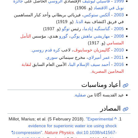
1999
-
فاسيلي ليونتيف
الإقتصادي
الروسي
الحاصل على
جائزة
نوبل في الاقتصاد
(و. 1906)
2003
-
ألكس ستوكس
، فيزيائي بريطاني وأحد كبار المساهمين
في فريق اكتشاف بنية
الدنا
. (و. 1919)
2005
-
گناسنگبه إيادما
، رئيس
توگو
(و. 1937)
2008
-
مهاريشي ماهش يوگي
،
گورو
هندي، مؤسس
التأمل
المتسامي
(و. 1917)
2010
-
گاليمزيان خوساينوڤ
، لاعب
كرة قدم
روسي
.
2011
-
عمر أميرلاي
، مخرج سينمائي
سوري
.
2016
-
أحمد سيف الإسلام البنا
، الأمين العام السابق
لنقابة
المحامين المصرية
.
أعياد ومناسبات
عيد القديسة أگاثا من
صقلية
.
المصادر
Millot, Marius; et al. (5 February 2018).
"Experimental
^
evidence for superionic water ice using shock
compression"
.
Nature Physics
.
doi
:
10.1038/s41567-