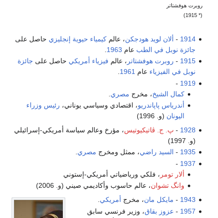
روبرت هوفشتاتر
(* 1915)
1914
-
ألان لويد هودجكن
، عالم
كيمياء حيوية
إنجليزي
حاصل على
جائزة نوبل في الطب
عام
1963
.
1915
-
روبرت هوفشتاتر
، عالم
فيزياء
أمريكي
حاصل على
جائزة
نوبل في الفيزياء
عام
1961
.
-
1919
كمال الشيخ
، مخرج
مصري
.
أندرياس پاپاندريو
، اقتصادي وسياسي يوناني،
رئيس وزراء
اليونان
(و. 1996)
1928
-
پ. ج. ڤاتيكيوتيس
، مؤرخ وعالم سياسة أمريكي-إسرائيلي
(و. 1997)
1935
-
السيد راضي
، ممثل ومخرج
مصري
.
-
1937
ألار تومر
، فلكي ورياضياتي أمريكي-إستوني
وانگ تشوان
، عالم حاسوب وأكاديمي صيني (و. 2006)
1943
-
مايكل مان
، مخرج
أمريكي
.
1957
-
عزوز بقاق
، وزير فرنسي سابق