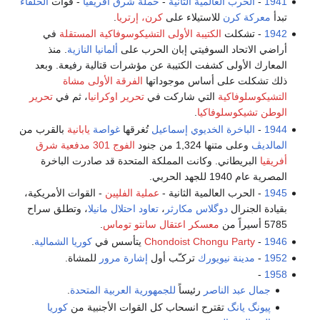
1941
-
الحرب العالمية الثانية
-
حملة شرق أفريقيا
- قوات
الحلفاء
تبدأ
معركة كرن
للاستيلاء على
كرن، إرتريا
.
1942
- تشكلت
الكتيبة الأولى التشيكوسوفاكية المستقلة
في
أراضي الاتحاد السوفيتي إبان الحرب على
ألمانيا النازية
. منذ
المعارك الأولى كشفت الكتيبة عن مؤشرات قتالية رفيعة. وبعد
ذلك تشكلت على أساس موجوداتها
الفرقة الأولى مشاة
التشيكوسلوفاكية
التي شاركت في
تحرير اوكرانيا
، ثم في
تحرير
الوطن تشيكوسلوفاكيا
.
1944
-
الباخرة الخديوي إسماعيل
تُغرقها
غواصة
يابانية
بالقرب من
المالديڤ
وعلى متنها 1,324 من جنود
الفوج 301 مدفعية شرق
أفريقيا
البريطاني. وكانت المملكة المتحدة قد صادرت الباخرة
المصرية عام 1940 للجهد الحربي.
1945
- الحرب العالمية الثانية -
عملية الفلپين
- القوات الأمريكية،
بقيادة الجنرال
دوگلاس مكارثر
،
تعاود احتلال
مانيلا
، وتطلق سراح
5785 أسيراً من
معسكر اعتقال سانتو توماس
.
1946
-
Chondoist Chongu Party
يتأسس في
كوريا الشمالية
.
1952
-
مدينة نيويورك
تركـّب أول
إشارة مرور
للمشاة.
-
1958
جمال عبد الناصر
رئيساً
للجمهورية العربية المتحدة
.
پيونگ يانگ
تقترح انسحاب كل القوات الأجنبية من
كوريا