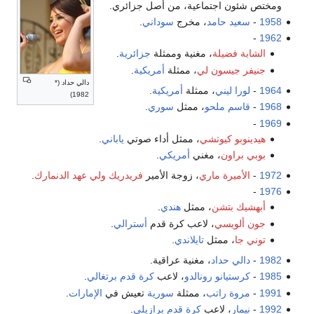
ومختص شئون اجتماعية، من أصل جزائري.
1958
-
سعيد حامد
، مخرج
سوداني
.
-
1962
الشابة فضيلة
، مغنية وممثلة
جزائرية
.
جنيفر جيسون لي
، ممثلة
أمريكية
.
دالي حداد (*
1964
-
لورا ليني
، ممثلة
أمريكية
.
1982)
1968
-
قاسم ملحو
، ممثل
سوري
.
-
1969
هيدينوبو كيوتشي
، ممثل أداء صوتي
ياباني
.
بوبي براون
، مغني
أمريكي
.
1972
-
الأميرة ماري
، زوجة الأمير
فريدريك ولي عهد الدنمارك
.
-
1976
أبهشيك بتشن
، ممثل
هندي
.
جون ألويسي
، لاعب كرة قدم
أسترالي
.
توني جا
، ممثل
تايلاندي
.
1982
-
دالي حداد
، مغنية عراقية.
1985
-
كرستيانو رونالدو
، لاعب
كرة قدم
برتغالي
.
1991
-
مروة راتب
، ممثلة
سورية
تعيش في
الإمارات
.
1992
-
نيمار
، لاعب
كرة قدم
برازيلي
.