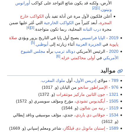
الأرض، ولكنه قد يكون شائع التواجد على كواكب
أورانوس
[2]
[1]
ونپتون
.
أعلن فلكيون لأول مرة عن أدلة تفيد بأن
الكواكب خارج
المجرة
، أبعد كثيراً من
الكواكب الخارجية
التي عُثر عليها ضمن
[4]
[3]
مجرة
درب التبانة
المحلية، ربما تكون متواجدة.
2019
-
الپاپا فرانسيس
يصبح أول پاپا في التاريخ يزور ويؤدي
صلاة
[5]
پاپوية
في
الجزيرة العربية
أثناء زيارته إلى
أبوظبي
.
2020
- الرئيس الأمريكي
دونالد ترمپ
برأه
مجلس الشيوخ
[6]
الأمريكي
في
أولى محاكمتي عزله
.
مواليد
789
- مولاي
إدريس الأول
، أول
ملوك المغرب
.
976
-
الإمبراطور سانجو
من اليابان (و. 1017)
1321
-
جون الثانين ماركيز مونتفرات
(و. 1372)
1505
-
أيگيديوس تشودي
، مؤرخ ومؤلف سويسري (و. 1572)
1519
-
رنيه من شالون
(و. 1544)
1534
-
جوڤاني دي باردي
، جندي، مؤلف موسيقي وناقد إيطالي
(و. 1612)
1589
-
إستبان مانوِتل دى ڤيلگاز
، شاعر ومعلم إسپاني (و. 1669)