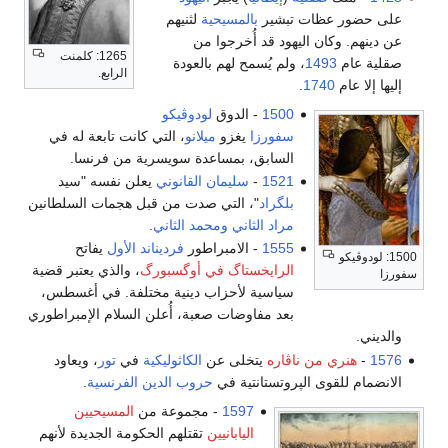
على حضور عظات تبشير
بالمسيحية
لثنيهم
عن دينهم. وكان اليهود قد أُخرجوا من
1265: كلمنت
صقلية عام
1493
، ولم يُسمح لهم بالعودة
الرابع.
إليها إلا عام
1740
.
1500
- الدوق
لودوڤيكو
سفورزا
يغزو
ميلانو
، التي كانت تابعة له في
السابق، بمساعدة سويسرية من فرنسا.
1521
-
سليمان القانوني
يعلن نفسه "سيد
بلگراد
"، التي صدت من قبل هجمات السلطانين
مراد الثاني
ومحمد الثاني
.
1555
- الامبراطور
فرديناند الأول
يفاتح
1500: لودوڤيكو
الرايخستاگ في أوگسبورگ
، والذي يعتبر قضية
سفورزا
سياسية لأحزاب دينية مختلفة. في أغسطس،
بعد مفاوضات صعبة، أُعلن السلام الإمبراطوري
والديني.
1576
-
هنري من ناڤاره
يتخلى عن
الكاثوليكية
في
تور
، ويعاود
الانضمام للقوى الپروتستانتية في
حروب الدين الفرنسية
.
1597
- مجموعة من
المسيحيين
اليابانيين
تقتلهم الحكومة الجديدة لأنهم