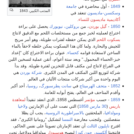
1849
- أول محاضرة في
جامعة
المذنب الكبير، 1843
وسكنسن-ماديسون
تنعقد في
أكاديمية ماديسون للنساء
.
1850
-
گيل بوردن
، من
بروكلين، نيويورك
يحصل على براءة
اختراع لعمليته لخبز جمع من مستخلصات اللحم مع الدقيق لانتاج
بسكوت اللحم
الذي يمكن حفظه لفترات طويلة، وهو أمر مريح
للجيش والبحارة. ولما كان هذا البسكوت يمكن خلطه لاحقاً بالماء
الساخن لاستعادة قوامه
كحساء
. عنوان براءة الاختراع كان "إعداد
خبز-الحساء المحمول." وبعد ستة أعوام، أتقن عملية لتسخين اللبن
في الفراغ لانتاج لبن مكثف قابل للتخزين لفترة طويلة. وقد بدأ
شركة لتوزيع اللبن المكثف في المدن الكبرى.
شركة بوردن
هي
اليوم واحدة من أكبر شركات منتجات الألبان في العالم.
1852
-
متحف الهرميتاج
في
سانت پطرسبورگ
،
روسيا
، أحد أكبر
وأقدم المتاحف في العالم، يفتح أبوابه للعامة.
1859
- حسب
مؤتمر
أغسطس 1858، الذي انعقد تنفيذاً
لمعاهدة
باريس
(
30 مارس
1858
) التي نصت على أن الإمارتين
ولاخيا
ومولدافيا
، الملحقتين
بالامبراطورية الروسية
، يجب أن يظلا
منفصلتين. ولتجنب معارضة
النمسا
لتشكيل "رومانيا الكبرى"، فقد
اقترح
ناپليون الثالث
أن تعقد الإمارتان تصويتاً على نفس الحاكم،
فانتخبتا
ألكسندر جون كوزا
ليصبح
هوسپودار
مولداڤيا وولاخيا، تحت