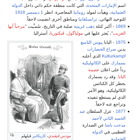
اسم
الإمارات المتحدة
، التي كانت منطقة حكم ذاتي داخل
الدولة
العثمانية
، وهيأت لمولد
رومانيا
المعاصرة. انظر
1 ديسمبر
1918
للتوحيد النهائي،
ترانسلڤانيا
ومناطق أخرى انضمت لاحقاً.
1869
- أكبر كتلة
ذهب
غرينية
صلبة في التاريخ، سُمـِّيت "
مرحباً أيها
الغريب
"، يُعثر عليها في
مولياگول، ڤيكتوريا
، أستراليا.
1875
- البابا
پيوس التاسع
يدين
صراع الحضارات
Kulturkampf
الذي أعلنه
بسمارك
على
الكاثوليكية
رداً على اعلان
عصمة
البابا
. وقد رد بسمارك
بحظر كل الكنائس
الكاثوليكية، وهو الأمر
الذي لم يستطع تنفيذه
وتراجع عنه لاحقاً.
1877
- عزل السلطان
عبد
الحميد الثاني
لأحمد
مدحت باشا
عن الصدارة
العظمى في
الدولة
مودس ڤيڤندي
،
كاريكاتير
ڤيلهلم
العثمانية
.