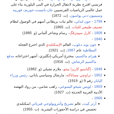
فرنسي اقترح نظرية لانتقال الحرارة في البنى البلورية بناء على
عمل عالمي الرياضيات الفرنسيين
جان-باتيست-جوزيف فورييه
وسيميون-دني پواسون
. (ت. 1872)
1799
-
جون لندلي
، عالم نبات بريطاني أسهم في الوصول لنظام
تصنيف طبيعي للنبات
. (ت. 1865)
1808
-
كارل سپيتزڤگ
، رسام وشاعر ألماني (و. 1885)
-
1840
جون بويد دنلوپ
، العالم
الإسكتلندي
الذي اخترع العجلة
المطاطية
عام
1887
، (ت. 1921).
هيرام ماكسيم
، مخترع أمريكي-إنگليزي، أشهر اختراعاته
مدفع
ماكسيم الرشاش
. (ت. 1916)
1848
-
إگناسيو كاريرا پينتو
، ملازم تشيلي (و. 1882)
1852
-
تراوچي مساتاكه
، مارشال وسياسي ياباني،
رئيس وزراء
اليابان
رقم 9 (و. 1919)
1859
-
لويس شيخو اليسوعي
، راهب شامي، من رواد النهضة
الأدبية العربية الحديثة (ت. 1927)
-
1866
آرثر كيث
، عالم
تشريح
وأنثروپولوجي فيزيائي
اسكتلندي
تخصص في دراسة الأحفورات البشرية. (ت. 1955)