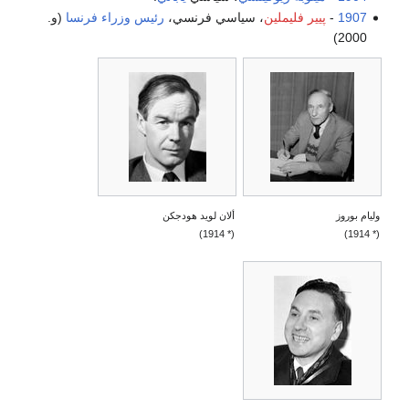
1907
-
پيير فليملين
، سياسي فرنسي،
رئيس وزراء فرنسا
(و.
2000)
وليام بوروز
ألان لويد هودجكن
(* 1914)
(* 1914)