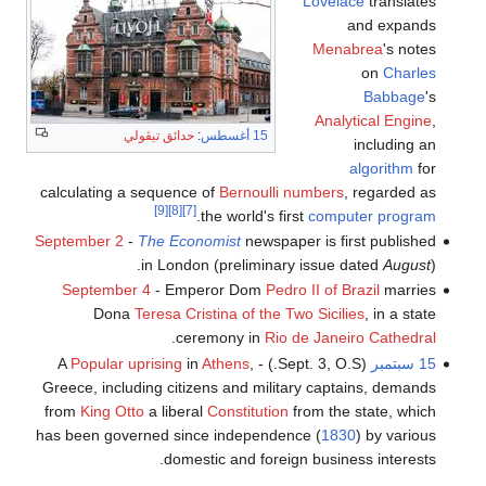
Lovelace
translates
and expands
Menabrea
's notes
on
Charles
Babbage
's
Analytical Engine
,
15 أغسطس
:
حدائق تيڤولي
including an
algorithm
for
calculating a sequence of
Bernoulli numbers
, regarded as
[9]
[8]
[7]
.
the world's first
computer program
September 2
-
The Economist
newspaper is first published
in London (preliminary issue dated
August
).
September 4
- Emperor Dom
Pedro II of Brazil
marries
Dona
Teresa Cristina of the Two Sicilies
, in a state
.
ceremony in
Rio de Janeiro Cathedral
15 سبتمبر
(Sept. 3, O.S.) - A
,
Athens
in
Popular uprising
Greece, including citizens and military captains, demands
from
King Otto
a liberal
Constitution
from the state, which
has been governed since independence (
1830
) by various
domestic and foreign business interests.