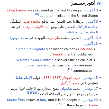
أكتوبر-ديسمبر
3 أكتوبر
-
was ordained as the first Norwegian
Elling Eielsen
[10]
Lutheran minister in the United States.
8 أكتوبر
- بريطانيا تجبر الصين على توقيع
معاهدة هومن
لتـُكمـِّل
معاهدة نان‌كنگ
، لتحصل على وضع
البلد الأولى بالرعاية
، في هذه
المعاهدة غير المتكافئة
.
13 أكتوبر
- تأسيس منظمة
بناي بريت
اليهودية في
مدينة نيويورك
.
16 أكتوبر
Søren Kierkegaard
's philosophical book
Fear and
Trembling
is first published.
William Rowan Hamilton
discovers the calculus of
quaternions
and deduces that they are non-
[11]
commutative.
15 نوفمبر
-
حرب القوقاز (1817-1864)
: قوات
الإمام شامل
تستولي على
حصن گرگبيل
.
17 نوفمبر
- مدينة
شانغهاي
تنفتح للتجارة مع الأجانب لأول مرة،
[13]
[12]
مرحبةً بجمع من التجار من المملكة المتحدة.
25 نوفمبر
-
, and kills 69 people in
Italy
erupts in
Mount Etna
[15]
[14]
.
the village of
Bronte