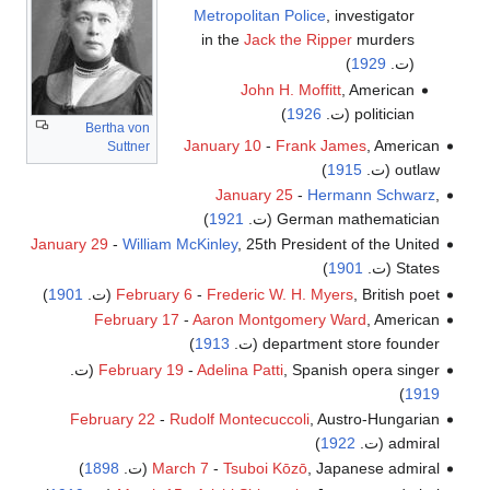
Metropolitan Police
, investigator
in the
Jack the Ripper
murders
(ت.
1929
)
John H. Moffitt
, American
politician (ت.
1926
)
Bertha von
January 10
-
Frank James
, American
Suttner
outlaw (ت.
1915
)
January 25
-
Hermann Schwarz
,
German mathematician (ت.
1921
)
January 29
-
William McKinley
, 25th President of the United
States (ت.
1901
)
, British poet (ت.
Frederic W. H. Myers
-
February 6
1901
)
February 17
-
Aaron Montgomery Ward
, American
department store founder (ت.
1913
)
, Spanish opera singer (ت.
Adelina Patti
-
February 19
)
1919
February 22
-
Rudolf Montecuccoli
, Austro-Hungarian
admiral (ت.
1922
)
, Japanese admiral (ت.
Tsuboi Kōzō
-
March 7
1898
)