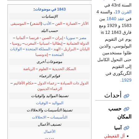
السنة 43rd في
1843 في موضوعات
:
القرن 19
، والسنة 4
الإنسانيات
في
عقد 1840
بين
الآثار
–
العمارة
–
الفن
–
الأدب
(
الشعر
) –
الموسيقى
1583 و 1929 ومع
حسب البلد
فارق 1843 is 12
مصر
–
سوريا
-
إيران
–
الصين
-
فرنسا
–
ألمانيا
–
يوم عن التقويم
الدولة العثمانية
–
إيطاليا
-
اسبانيا
-
المغرب
–
روسيا
-
اليوليوسي، والذين
اليابان
–
البرازيل
-
الهند
-
المملكة المتحدة
–
الولايات
ظلوا مستخدمين
المتحدة
–
إندونسيا
حتى التحول الكامل
موضوعات أخرى
إلى التقويم
السكك الحديدية
–
العلوم
–
الرياضة
الگريگوري في
قوائم الزعماء
.
1929
الدول ذات السيادة
–
زعماء الدول
–
حكام الأقاليم
–
الزعماء الدينيون
أحداث
تصنيفا المواليد والوفيات
المواليد
–
الوفيات
حسب
تصنيفا التأسيسات والانحلالات
المكان
التأسيسات
–
الانحلالات
تصنيف الأعمال
آسيا
الأعمال
آل القعيطي
v
t
e