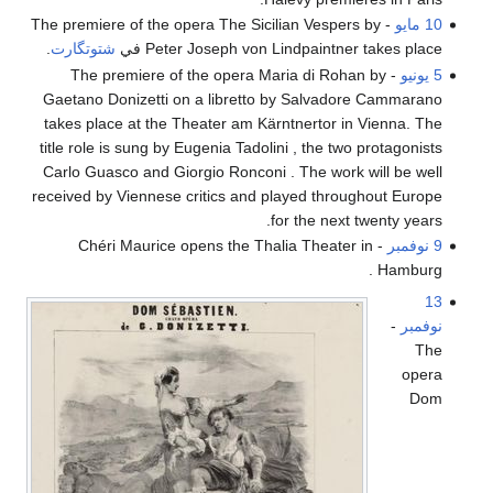
10 مايو
- The premiere of the opera The Sicilian Vespers by
Peter Joseph von Lindpaintner takes place في
شتوتگارت
.
5 يونيو
- The premiere of the opera Maria di Rohan by
Gaetano Donizetti on a libretto by Salvadore Cammarano
takes place at the Theater am Kärntnertor in Vienna. The
title role is sung by Eugenia Tadolini , the two protagonists
Carlo Guasco and Giorgio Ronconi . The work will be well
received by Viennese critics and played throughout Europe
for the next twenty years.
9 نوفمبر
- Chéri Maurice opens the Thalia Theater in
Hamburg .
13
نوفمبر
-
The
opera
Dom