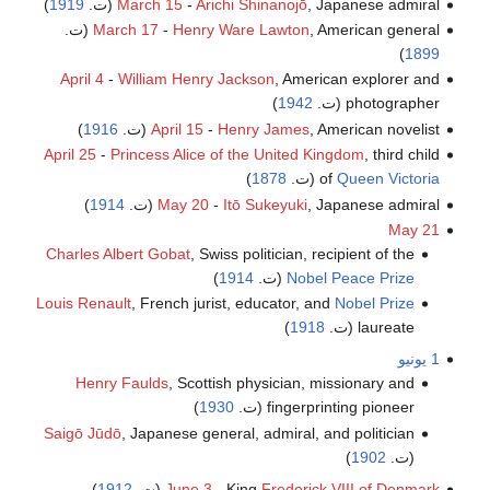
, Japanese admiral (ت.
Arichi Shinanojō
-
March 15
1919
)
, American general (ت.
Henry Ware Lawton
-
March 17
)
1899
April 4
-
William Henry Jackson
, American explorer and
photographer (ت.
1942
)
, American novelist (ت.
Henry James
-
April 15
1916
)
April 25
-
Princess Alice of the United Kingdom
, third child
Queen Victoria
of
(ت.
1878
)
, Japanese admiral (ت.
Itō Sukeyuki
-
May 20
1914
)
May 21
Charles Albert Gobat
, Swiss politician, recipient of the
Nobel Peace Prize
(ت.
1914
)
Louis Renault
, French jurist, educator, and
Nobel Prize
laureate (ت.
1918
)
1 يونيو
Henry Faulds
, Scottish physician, missionary and
fingerprinting pioneer (ت.
1930
)
Saigō Jūdō
, Japanese general, admiral, and politician
(ت.
1902
)
Frederick VIII of Denmark
- King
June 3
(ت.
1912
)