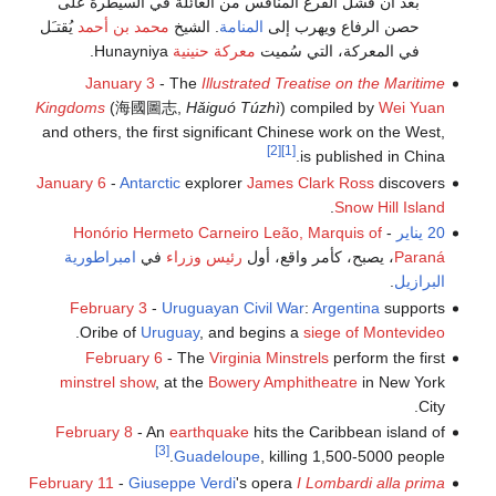
بعد أن فشل الفرع المنافس من العائلة في السيطرة على
حصن الرفاع ويهرب إلى
المنامة
. الشيخ
محمد بن أحمد
يُقتـَل
في المعركة، التي سُميت
معركة حنينية
Hunayniya.
January 3
- The
Illustrated Treatise on the Maritime
Kingdoms
(海國圖志,
Hǎiguó Túzhì
) compiled by
Wei Yuan
and others, the first significant Chinese work on the West,
[2]
[1]
is published in China.
January 6
-
Antarctic
explorer
James Clark Ross
discovers
.
Snow Hill Island
20 يناير
-
Honório Hermeto Carneiro Leão, Marquis of
Paraná
، يصبح، كأمر واقع، أول
رئيس وزراء
في
امبراطورية
البرازيل
.
February 3
-
Uruguayan Civil War
:
Argentina
supports
.
Oribe of
Uruguay
, and begins a
siege of Montevideo
February 6
- The
Virginia Minstrels
perform the first
minstrel show
, at the
Bowery Amphitheatre
in New York
City.
February 8
- An
earthquake
hits the Caribbean island of
[3]
Guadeloupe
, killing 1,500-5000 people.
February 11
-
Giuseppe Verdi
's opera
I Lombardi alla prima