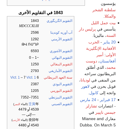
يؤسسون
سلطنة الشحر
1843 في التقاويم الأخرى
والمكلا
.
التقويم الگريگوري
1843
بيت جمل الليل
MDCCCXLIII
يتأسس في
پرليس دار
آب أوربه كونديتا
2596
السنة
، ماليزيا.
التقويم الأرمني
1292
20 يناير
-
الحرب
ԹՎ ՌՄՂԲ
الأفغانية الإنگليزية
التقويم الآشوري
6593
الأولى
:
أمير
التقويم البهائي
−1 – 0
أفغانستان
،
دوست
التقويم البنغالي
1250
محمد
، الذي أطلق
التقويم الأمازيغي
2793
البريطانيون سراحه
سنة العهد البريطاني
6
Vict. 1
– 7
Vict. 1
من المنفى في
لوديانا
،
التقويم البوذي
2387
قوبل بحزن في
لاهور
التقويم البورمي
1205
واتجه إلى
كابول
.
التقويم البيزنطي
7351–7352
17 فبراير
-
24 مارس
التقويم الصيني
年
壬寅
(الماء
النمر
)
- انتصارات
تشارلز
4539 أو 4479
جيمس ناپيير
في
— إلى —
معارك Mianee and
癸卯年
(الماء
الأرنب
)
Dubba. On March 5
4540 أو 4480