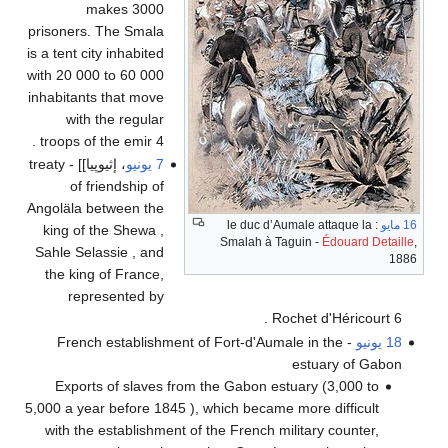
makes 3000
prisoners. The Smala
is a tent city inhabited
with 20 000 to 60 000
inhabitants that move
with the regular
troops of the emir 4 .
7 يونيو
، إثيوپيا]] - treaty
of friendship of
Angoläla between the
16 مايو
: le duc d’Aumale attaque la
king of the Shewa ,
Smalah à Taguin -
Édouard Detaille
,
Sahle Selassie , and
1886
the king of France,
represented by
Rochet d'Héricourt 6 .
18 يونيو
- French establishment of Fort-d'Aumale in the
estuary of Gabon
Exports of slaves from the Gabon estuary (3,000 to
5,000 a year before 1845 ), which became more difficult
with the establishment of the French military counter,