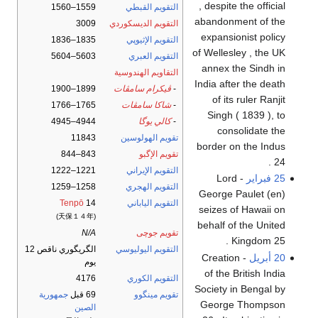
, despite the official
التقويم القبطي
1559–1560
abandonment of the
التقويم الديسكوردي
3009
expansionist policy
التقويم الإثيوپي
1835–1836
of Wellesley , the UK
التقويم العبري
5603–5604
annex the Sindh in
التقاويم الهندوسية
India after the death
-
ڤيكرام سامڤات
1899–1900
of its ruler Ranjit
-
شاكا سامڤات
1765–1766
Singh ( 1839 ), to
-
كالي يوگا
4944–4945
consolidate the
تقويم الهولوسين
11843
border on the Indus
تقويم الإگبو
843–844
24 .
التقويم الإيراني
1221–1222
25 فبراير
- Lord
التقويم الهجري
1258–1259
George Paulet (en)
التقويم الياباني
14
Tenpō
seizes of Hawaii on
(天保１４年)
behalf of the United
تقويم جوچى
N/A
Kingdom 25 .
التقويم اليوليوسي
الگريگوري ناقص 12
20 أبريل
- Creation
يوم
of the British India
التقويم الكوري
4176
Society in Bengal by
تقويم مينگوو
69 قبل
جمهورية
George Thompson
الصين