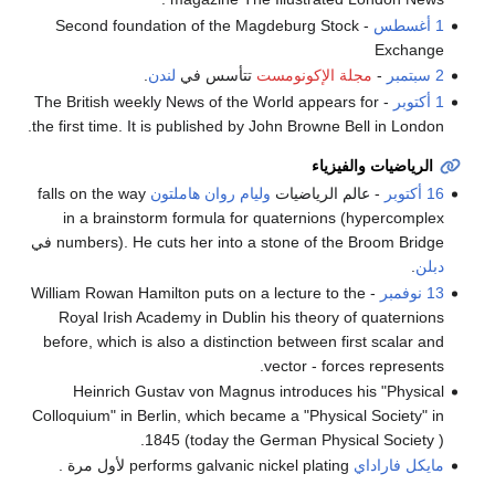
1 أغسطس
- Second foundation of the Magdeburg Stock
Exchange
2 سبتمبر
-
مجلة الإكونومست
تتأسس في
لندن
.
1 أكتوبر
- The British weekly News of the World appears for
the first time. It is published by John Browne Bell in London.
الرياضيات والفيزياء
16 أكتوبر
- عالم الرياضيات
وليام روان هاملتون
falls on the way
in a brainstorm formula for quaternions (hypercomplex
numbers). He cuts her into a stone of the Broom Bridge في
دبلن
.
13 نوفمبر
- William Rowan Hamilton puts on a lecture to the
Royal Irish Academy in Dublin his theory of quaternions
before, which is also a distinction between first scalar and
vector - forces represents.
Heinrich Gustav von Magnus introduces his "Physical
Colloquium" in Berlin, which became a "Physical Society" in
1845 (today the German Physical Society ).
مايكل فاراداي
performs galvanic nickel plating لأول مرة .