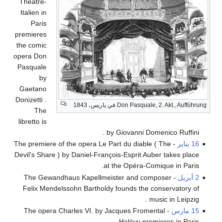
Théâtre-
Italien in
Paris
premieres
the comic
opera Don
Pasquale
by
Gaetano
Donizetti .
Don Pasquale, 2. Akt., Aufführung في پاريس، 1843
The
libretto is
by Giovanni Domenico Ruffini .
16 يناير
- The premiere of the opera Le Part du diable ( The
Devil's Share ) by Daniel-François-Esprit Auber takes place
at the Opéra-Comique in Paris.
2 أبريل
- The Gewandhaus Kapellmeister and composer
Felix Mendelssohn Bartholdy founds the conservatory of
music in Leipzig .
15 مارس
- The opera Charles VI. by Jacques Fromental
Halévy premieres in Paris.