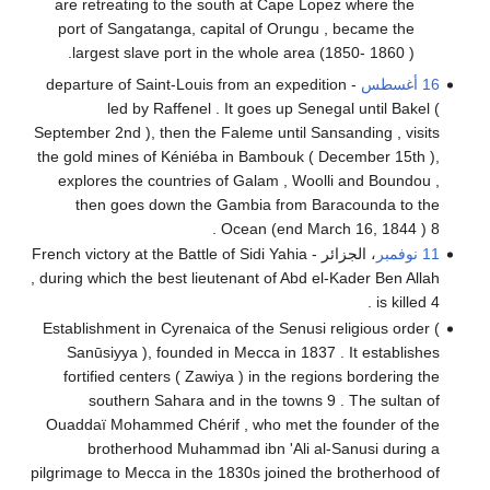
are retreating to the south at Cape Lopez where the
port of Sangatanga, capital of Orungu , became the
largest slave port in the whole area (1850- 1860 ).
16 أغسطس
- departure of Saint-Louis from an expedition
led by Raffenel . It goes up Senegal until Bakel (
September 2nd ), then the Faleme until Sansanding , visits
the gold mines of Kéniéba in Bambouk ( December 15th ),
explores the countries of Galam , Woolli and Boundou ,
then goes down the Gambia from Baracounda to the
Ocean (end March 16, 1844 ) 8 .
11 نوفمبر
، الجزائر - French victory at the Battle of Sidi Yahia
, during which the best lieutenant of Abd el-Kader Ben Allah
is killed 4 .
Establishment in Cyrenaica of the Senusi religious order (
Sanūsiyya ), founded in Mecca in 1837 . It establishes
fortified centers ( Zawiya ) in the regions bordering the
southern Sahara and in the towns 9 . The sultan of
Ouaddaï Mohammed Chérif , who met the founder of the
brotherhood Muhammad ibn 'Ali al-Sanusi during a
pilgrimage to Mecca in the 1830s joined the brotherhood of