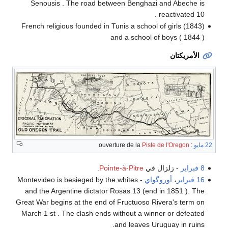
Senousis . The road between Benghazi and Abeche is
reactivated 10 .
French religious founded in Tunis a school of girls (1843)
and a school of boys ( 1844 )
الأمريكتان
22 مايو
: ouverture de la
Piste de l'Oregon
8 فبراير
- زلزال في
Pointe-à-Pitre
.
16 فبراير
،
أوروگواي
- Montevideo is besieged by the whites
and the Argentine dictator Rosas 13 (end in 1851 ). The
Great War begins at the end of Fructuoso Rivera's term on
March 1 st . The clash ends without a winner or defeated
and leaves Uruguay in ruins.