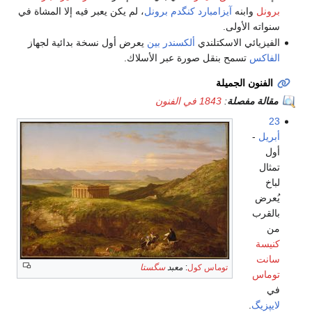
برونل
وابنه
آيزامبارد كنگدم برونل
، لم يكن يعبر فيه إلا المشاة في
سنواته الأولى.
الفيزيائي الاسكتلندي
ألكسندر بين
يعرض أول نسخة بدائية لجهاز
الفاكس
تسمح بنقل صورة عبر الأسلاك.
الفنون الجميلة
مقالة مفصلة
:
1843 في الفنون
23
أبريل
-
أول
تمثال
لباخ
يُعرض
بالقرب
من
كنيسة
سانت
توماس كول
:
معبد
سگستا
توماس
في
لايپزيگ
.