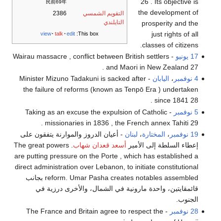
26 . Its objective is
民前69年
the development of
التقويم الشمسي
2386
التايلندي
prosperity and the
just rights of all
view
talk
edit
This box:
classes of citizens.
17 يونيو
- Wairau massacre , conflict between British settlers
and Maori in New Zealand 27 .
4 نوفمبر
،
اليابان
- Minister Mizuno Tadakuni is sacked after
the failure of reforms (known as Tenpō Era ) undertaken
since 1841 28 .
5 نوفمبر
- Taking as an excuse the expulsion of Catholic
missionaries in 1836 , the French annex Tahiti 29 .
19 نوفمبر
،
المختارة
،
لبنان
- أعيان الدروز والموارنة يتفقون على
إعطاء السلطة إلى الأمير
أسعد قعدان شهاب
. The great powers
are putting pressure on the Porte , which has established a
direct administration over Lebanon, to initiate constitutional
reform. Umar Pasha creates notables assembled بجانب
قائمقايتين، واحدة مارونية في الشمال، والأخرى درزية في
الجنوب.
28 نوفمبر
- The France and Britain agree to respect the