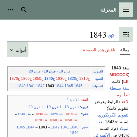
المعرفة
القائمة الرئيسية
بحث
أدوات
1843
تبديل عرض جدول المحتويات
مقالة
ناقش هذه الصفحة
أدوات
سنة 1843
قرن 18
·
قرن 19
·
قرن 20
القرون
:
MDCCCX
(
ع1810
ع1820
ع1830
ع1840
ع1850
ع1860
ع1870
العقود
:
LIII
)
كانت
1840
1841
1842
1843
1844
1845
1846
السنوات
:
سنة بسيطة
تبدأ يوم
الألفية 2
ألفية
:
الاحد
(الرابط يعرض
القرن 18
–
القرن 19
–
القرن 20
قرون
:
التقويم كاملاً)
عقود
:
عقد 1810
عقد 1820
عقد 1830
–
عقد 1840
–
التقويم الگريگوري
،
عقد 1850
عقد 1860
عقد 1870
السنة 1843rd
بعد
1845
1844
–
1843
–
1842
1841
1840
سنين
:
الميلاد
(م)، السنة
1846
843rd في
الألفية 2
،