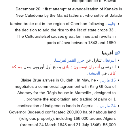
independence of Hawaii.
December 20 : first attempt at evangelization of Kanaks in
New Caledonia by the Marist fathers , who settle at Balade.
جاوة
- famine broke out in the region of Cheribon following
the decision to add the rice to the list of state crops 33 .
The Cultuurstelsel causes great famines and revolts in
parts of Java between 1843 and 1850 .
أفريقيا
البرتغال
تتنازل عن
جزر القمر
لفرنسا
.
الفرنسي
أنطوان تومسون دابادي
يصبح أول أوروپي يصل
مملكة
كافا
، في
الحبشة
.
15 مارس
- Blaise Brüe arrives in Ouidah . In May, he
negotiates a commercial agreement with King Ghézo of
Abomey for the Régis house in Marseille , designed to
promote the exploitation and trading of palm oil 1 .
24 مارس
- confiscation of indigenous lands in Algeria .
Governor Bugeaud confiscated 200,000 ha of habous land
(religious property), including 168,000 around Algiers
(orders of 24 March 1843 and 21 July 1846). 55,000