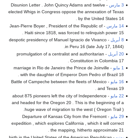
3 مارس
- Disunion Letter . John Quincy Adams and twelve
elected Whigs in Congress oppose the annexation of Texas
by the United States 14 .
14 مارس
- Jean-Pierre Boyer , President of the Republic of
Haiti since 1818, was forced to relinquish power 15 .
8 أبريل
- despotic presidency of Manuel Ignacio de Vivanco
in Peru 16 (late July 17, 1844).
20 أبريل
- promulgation of a centralist and authoritarian
Constitution in Colombia 17 .
1 مايو
- marriage in Rio de Janeiro the Prince de Joinville
with the daughter of Emperor Dom Pedro of Brazil 18 .
16 مايو
- Battle of Campeche between the fleets of Mexico
and Texas 19 .
22 مايو
- about 875 pioneers left the city of Independence
and headed for the Oregon 20 . This is the beginning of a
huge wave of migration to the west ( Oregon Trail ).
29 مايو
- Departure of Kansas City from the Fremont
expedition , which explores California , which it will correct
the mapping, hitherto approximate 21 .
يونيو
- birth in the United States of the American Republican