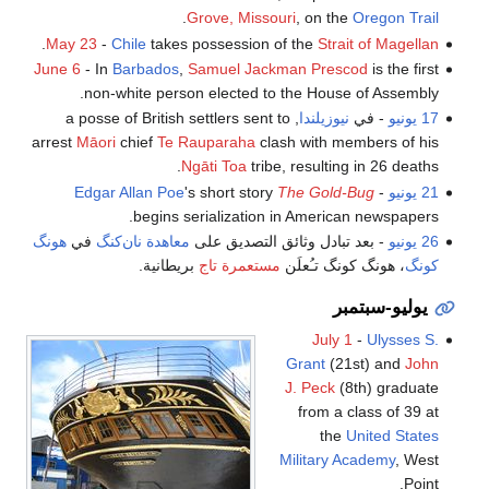
.
Grove, Missouri
, on the
Oregon Trail
.
May 23
-
Chile
takes possession of the
Strait of Magellan
June 6
- In
Barbados
,
Samuel Jackman Prescod
is the first
non-white person elected to the House of Assembly.
17 يونيو
- في
نيوزيلندا
, a posse of British settlers sent to
arrest
Māori
chief
Te Rauparaha
clash with members of his
Ngāti Toa
tribe, resulting in 26 deaths.
21 يونيو
-
The Gold-Bug
's short story
Edgar Allan Poe
begins serialization in American newspapers.
26 يونيو
- بعد تبادل وثائق التصديق على
معاهدة نان‌كنگ
في
هونگ
كونگ
، هونگ كونگ تـُعلَن
مستعمرة تاج
بريطانية.
يوليو-سبتمبر
July 1
-
Ulysses S.
Grant
(21st) and
John
J. Peck
(8th) graduate
from a class of 39 at
the
United States
Military Academy
, West
Point.