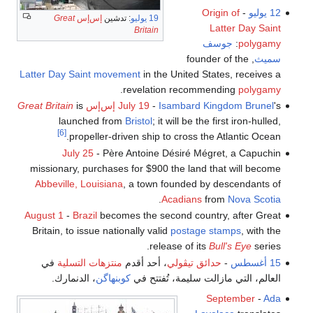
12 يوليو
-
Origin of
19 يوليو
: تدشين
إس‌إس
Great
Latter Day Saint
Britain
polygamy
:
جوسف
سميث
, founder of the
Latter Day Saint movement
in the United States, receives a
.
revelation recommending
polygamy
's
Isambard Kingdom Brunel
-
July 19
إس‌إس
is
Great Britain
launched from
Bristol
; it will be the first iron-hulled,
[6]
propeller-driven ship to cross the Atlantic Ocean.
July 25
- Père Antoine Désiré Mégret, a Capuchin
missionary, purchases for $900 the land that will become
Abbeville, Louisiana
, a town founded by descendants of
.
Acadians
from
Nova Scotia
August 1
-
Brazil
becomes the second country, after Great
Britain, to issue nationally valid
postage stamps
, with the
release of its
Bull's Eye
series.
15 أغسطس
-
حدائق تيڤولي
، أحد أقدم
منتزهات التسلية
في
العالم، التي مازالت سليمة، تُفتتح في
كوبنهاگن
، الدنمارك.
September
-
Ada