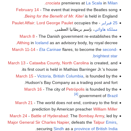
.
crociata
premieres at
La Scala
in
Milan
February 14
- The event that inspired the Beatles song
Being for the Benefit of Mr. Kite!
is held in England.
25 فبراير
-
occupies the
Lord George Paulet
:
Paulet Affair
مملكة هاوائي
، بإسم بريطانيا العظمى.
March 8
- The Danish government re-establishes the
Althing
in
Iceland
as an advisory body, by royal decree.
March 11
-
14
-
Eta Carinae
flares, to become the
second-
.
brightest star
March 13
-
Catawba County, North Carolina
is created, and
its first court is held in Mathias Barringer Jr.'s house.
March 15
-
Victoria, British Columbia
, is founded by the
Hudson's Bay Company as a trading post and fort.
March 16
- The city of
Petrópolis
is founded by the
[4]
.
government of
Brazil
March 21
- The world does not end, contrary to the first
.
prediction by American preacher
William Miller
March 24
-
Battle of Hyderabad
: The
Bombay Army
, led by
Major General Sir Charles Napier
, defeats the
Talpur
Emirs
,
.
securing
Sindh
as a
province of British India