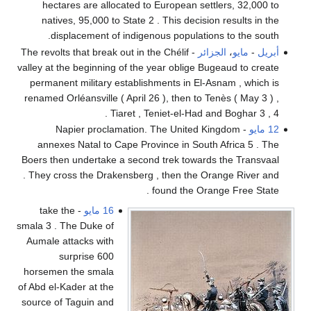
hectares are allocated to European settlers, 32,000 to
natives, 95,000 to State 2 . This decision results in the
displacement of indigenous populations to the south.
أبريل
-
مايو
،
الجزائر
- The revolts that break out in the Chélif
valley at the beginning of the year oblige Bugeaud to create
permanent military establishments in El-Asnam , which is
renamed Orléansville ( April 26 ), then to Tenès ( May 3 ) ,
Tiaret , Teniet-el-Had and Boghar 3 , 4 .
12 مايو
- Napier proclamation. The United Kingdom
annexes Natal to Cape Province in South Africa 5 . The
Boers then undertake a second trek towards the Transvaal
. They cross the Drakensberg , then the Orange River and
found the Orange Free State .
16 مايو
- take the
smala 3 . The Duke of
Aumale attacks with
surprise 600
horsemen the smala
of Abd el-Kader at the
source of Taguin and