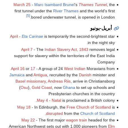
March 25
-
Marc Isambard Brunel
's
Thames Tunnel
, the
first tunnel under the
River Thames
and the world's first
[5]
bored underwater tunnel, is opened in London.
أبريل-يونيو
April
-
Eta Carinae
is temporarily the second-brightest star
in the night sky.
April 7
- The
Indian Slavery Act, 1843
removes legal
support for slavery within the territories of the East India
Company
April 16
or
17
- A group of 24
West Indian
Moravians from
Jamaica
and
Antigua
, recruited by the
Danish
minister and
Basel missionary
,
Andreas Riis
, arrive in Christiansborg
(
Osu
),
Gold Coast
, now
Ghana
to set up schools and
Presbyterian churches in the country
May 4
-
Natal
is proclaimed a British colony.
May 18
- In Edinburgh, the
Free Church of Scotland
is
.
disrupted
from the
Church of Scotland
May 22
- The first major
wagon train
headed for the
American Northwest sets out with 1,000 pioneers from
Elm