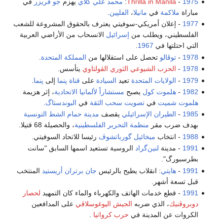
1975
-
Thrilla in Manila
:
محمد علي كلاي
يهزم
جو فريزر
في
مباراة
ملاكمة
في
مانيلا
،
الفلپين
.
1977
- إعلان أمريكي-سوفيتي يعترف بالحقوق المشروعة للشعب
الفلسطيني، ويطلب من
إسرائيل
الانسحاب من الأراضي العربية
التي احتلتها في
1967
.
1978
-
توڤالو
تحصل على استقلالها من
المملكة المتحدة
.
1978
-
الحزب الشيوعي الثوري الڤولتاوي
يتأسس.
1979
-
الولايات المتحدة
تعيد
السيادة
على
قناة پنما
إلى
پنما
.
1982
-
هلموت كول
يصبح
مستشاراً
لألمانيا الاتحادية
، إثر هزيمة
هلموت شميت
في
تصويت سحب الثقة
في
البوندستاگ
.
1985
-
الطيران الإسرائيلي
يقصف
مدينة
حمام الشط
التونسية
بهدف ضرب مقر
منظمة التحرير الفلسطينية
، والحصيلة 68 قتيلا.
1988
- انتخاب
ميخائيل گورباتشوڤ
رئيسا للاتحاد السوفيتي.
1991
- مدينة
لنين‌گراد
الروسية تستعيد اسمها السابق "سانت
بطرسبورگ".
1991
-
هايتي
: انقلاب يطيح بالرئيس
جان برتران أريستيد
المنتخب
قبل تسعة أشهر.
1991
- قطع خدمات الهاتف والكهرباء والماء كان التمهيد
لحصار
دوبروڤنيك
، الذي ضربه
الجيش اليوغوسلاڤي
على المدافعين
الكروات عن المدينة في
حرب كرواتيا
.