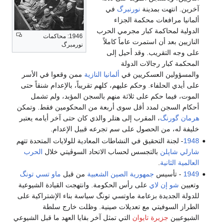
آخرين. انتهت بمدينة
نورنبرگ
في
ألمانيا مرافعات محكمة الجزاء
الدولية لمحاكمة كبار مجرمي الحرب
1946: محاكمات
النازيين بعد أن استمرت عاماً كاملاً
نورمبرگ
على وجه التقريب. وقد أحيل إلى
المحكمة كبار رجالات الدولة
والمسؤولين العسكريين في
ألمانيا النازية
ممن وقعوا في الأسر
على أيدي الحلفاء. وحكم عليهم، كلهم تقريباً، بالإعدام شنقاً حتى
الموت، فيما حكم على ثلاثة منهم بالسجن المؤبد، ولم تشمل
أحكام السجن لمدد أقل سوى أربعة من المحكومين فقط. وتمكن
هرمان گورنگ
، المقرب إلى هتلر والذي كان حتى آخر أيامه يعتبر
خليفة له، من الحصول على سم تجرعه قبيل الإعدام.
1948
- ‬لجنة التحقيق في‮ ‬النشاطات المعادية للولايات المتحدة تتهم
شارلي‮ ‬شاپلن
بالتجسس لحساب الاتحاد السوڤيتي‮ ‬خلال
الحرب
العالمية الثانية
‮.‬
1949
- تأسيس
جمهورية الصين الشعبية
من قبل
ماو تسي تونگ
وتعيين
شو إن لاي
على رأس الحكومة. وانتهجت القيادة الشيوعية
للدولة الجديدة بزعامة ماوتسي تونگ سياسة بناء الإشتراكية على
الطراز السوفيتي مع تعديلات صينية. وظلت خارج سلطة
الشيوعيين
جزيرة تايوان
التي تمثل آخر بقايا العهد ما قبل الشيوعي