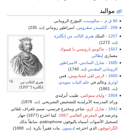
مواليد
86 ق.م.
-
سالوست
، المؤرخ الروماني.
208
-
ألكسندر سڤروس
، امبراطور روماني (ت. 235)
1207
- الملك
هنري الثالث من إنگلترة
(ت. 1272)
1507
-
جاكومو باروتسي دا ڤينيولا
،
معماري
إيطالي
.
1685
-
شارل السادس، الامبراطور
الروماني المقدس
(ت. 1740)
1800
-
لارس لڤي لستاديوس
، قس
لوثري
وعالم في
علم النبات
سويدي
.
هنري الثالث من
إنگلترة (* 1207)
(ت. 1861)
1804
-
وليام ستوكس
، طبيب أيرلندي
ورائد المدرسة الأيرلندية للتشخيص التشريحي. (ت. 1878)
1842
-
شارل كرو
، شاعر ومخترع فرنسي، صمم تلغراف تلقائي
وعرضه في
المعرض العالمي 1867
. كما اخترع (1877) جهاز
لتسجيل الأصوات أسماه پاليوفون paléophone، سابقاً بذلك
الگراموفون
الذي اخترعه
إديسون
. مات فقيراً نكرة. (ت. 1888)