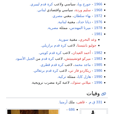
1966
-
جورج ويا
، سياسي ولاعب
كرة قدم
ليبيري
.
1968
-
سليم وردة
، سياسي واقتصادي
لبناني
.
1972
-
بهاء سلطان
، مغني
مصري
.
1976
-
ديانا حداد
، مغنية
لبنانية
.
1978
-
ميرنا المهندس
، ممثلة
مصرية
.
-
1981
وعد البحري
، مغنية
سورية
.
جوليو بابتيستا
، لاعب
كرة قدم
برازيلي
.
1982
-
أحمد العيدان
، لاعب
كرة قدم
كويتي
.
1983
-
ميركو فوتشينيتش
، لاعب
كرة قدم
من
الجبل الأسود
.
1985
-
ماجد محمد
، لاعب
كرة قدم
قطري
.
1986
-
ريكاردو فاز تي
، لاعب
كرة قدم
برتغالي
.
1990
-
هازل كايا
، ممثلة
تركية
.
1996
-
ميلاني ستوك
، لاعبة كرة مضرب نرويجية.
وفيات
331 ق.م.
-
ڤاهى
، ملك
أرمنيا
.
-
686