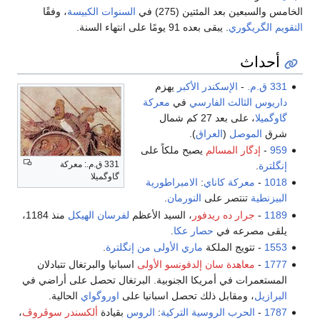
الخامس والسبعين بعد المئتين (275) في
السنوات الكبيسة
، وفقًا
التقويم الگريگوري
. يبقى بعده 91 يومًا على انتهاء السنة.
أحداث
331 ق.م.
-
الإسكندر الأكبر
يهزم
داريوس الثالث
الفارسي
في
معركة
گاوگميلا
، على بعد 27 كم شمال
شرق
الموصل
(
العراق
).
959
-
إدگار المسالم
يصبح ملكاً على
331 ق.م.: معركة
إنگلترة
.
گاوگميلا
1018
-
معركة كاناي
:
الامبراطورية
البيزنطية
تنتصر على
النورمان
.
1189
-
جرار ده ريدفور
، السيد الأعظم
لفرسان الهيكل
منذ 1184،
يلقى مصرعه في
حصار عكا
.
1553
- تتويج الملكة
ماري الأولى من إنگلترة
.
1777
-
معاهدة سان إلدفونسو الأولى
اسبانيا والبرتغال تتبادلان
المستعمرات في أمريكا الجنوبية. البرتغال تحصل على أراضي في
البرازيل
، ومقابل ذلك تحصل اسبانيا على
اوروگواي
الحالية.
1787
-
الحرب الروسية التركية
:
الروس
بقيادة
ألكسندر سوڤروڤ
،