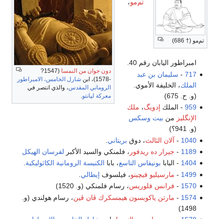
تم‌مو
،
تم‌مو († 686)
امبراطور اليابان رقم 40.
دون جوان من النمسا
(1547?
717
-
سليمان بن عبد
-1578)، ابن
شارل الخامس، الامبراطور
الملك
، الخليفة الأموي.
الروماني المقدس
، والذي انتصر في
(و. ح. 675)
معركة لپانتو
.
959
- الملك
إدويگ
،
ملك
الإنگليز
من
بيت وسكس
(و. 941؟)
1040
-
آلان الثالث
، دوق
بريتاني
.
1189
-
جيرار ده ريدفور
، فلمنكي والسيد الأكبر
لفرسان الهيكل
1404
- البابا
بونيفاس التاسع
، بابا
الكنيسة الرومانية الكاثوليكية
.
1499
-
مارسيليو فيچينو
، فيلسوف
إيطالي
.
1570
-
فرانس فلوريس
، رسام فلمنكي (و. 1520)
1574
-
مارتن ياكوبسون هيمسكرك ڤان ڤين
، رسام هولندي (و.
1498)