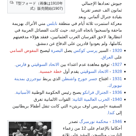
جيوش تعدادها الإجمالي
T型フォード（画像は1910年
式）販売開始(1907)
ثمانون الف عنصر تقريبا
بقيادة جنرال ألماني. وبعد
معركة استمرت ثلاثة أيام في منطقة
نابلس
مني الأتراك بهزيمة
ماحقة وانسحبوا باتجاه الدرعة، حيث كانت الفصائل العربية في
انتظارها. لاحق الفرسان العرب العثمانيين، ففقد هؤلاء مدفعيتهم
بكاملها، ولم يعودوا قادرين على الدفاع عن دمشق.
1920
- السير
پرسي كوكس
يصل
البصرة
ليصبح
المفوض السامي
على
العراق
.
1927
- ‬توقيع معاهدة عدم اعتداء بين
الاتحاد السوڤيتي
‮ ‬و
فارس
‮.‬
1928
-
الاتحاد السوڤيتي
يقدم أول
خطة خمسية
.
1931
- افتتاح
جسر جورج واشنطن
الذي يربط
نيوجرزي
بمدينة
نيويورك
.
1936
-
الجنرال فرانكو
يصبح رئيس الحكومة الوطنية
الأسبانية
.
1940
-
‬الحرب العالمية الثانية
‮: ‬القوات الالمانية تغرق
السفينة‮ »‬إمپريس اوف بريتن‮« ‬التي‮ ‬كانت تنقل أطفالا بريطانيين
إلى
كندا
‮.‬
1946
-
محكمة نورمبرگ
تصدر
أحكاما بالإعدام على 12 من زعماء
النازيين، وبالسجن المؤبد على ثلاثة