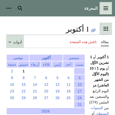
المعرفة
القائمة الرئيسية
بحث
أدوات
1 أكتوبر
تبديل عرض جدول المحتويات
مقالة
ناقش هذه الصفحة
أدوات
1 أكتوبر
أو
1
سبتمبر
أكتوبر
نوفمبر
تشرين الأوَّل
سبت
أحد
إثنين
ثلاثاء
أربعاء
خميس
جمعة
أو
يوم 1 \ 10
2
1
(اليوم الأوَّل
9
8
7
6
5
4
3
من الشهر
16
15
14
13
12
11
10
العاشر)
هو
اليوم الرابع
23
22
21
20
19
18
17
والسبعين بعد
30
29
28
27
26
25
24
المئتين (274)
31
من
السنوات
2026
البسيطة
، أو