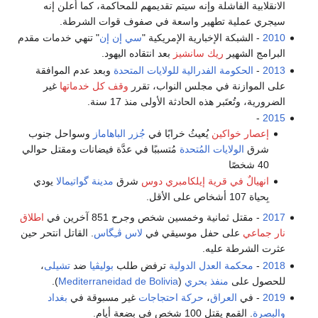
الانقلابية الفاشلة وإنه سيتم تقديمهم للمحاكمة، كما أعلن إنه
سيجري عملية تطهير واسعة في صفوف قوات الشرطة.
2010
- الشبكة الإخبارية الإمريكية "
سي إن إن
" تنهي خدمات مقدم
البرامج الشهير
ريك سانشيز
بعد انتقاده اليهود.
2013
-
الحكومة الفدرالية للولايات المتحدة
وبعد عدم الموافقة
على الموازنة في مجلس النواب، تقرر
وقف كل خدماتها
غير
الضرورية، وتُعتَبر هذه الحادثة الأولى منذ 17 سنة.
-
2015
إعصار خواكين
يُعيثُ خرابًا في
جُزر الباهاماز
وسواحل جنوب
شرق
الولايات المُتحدة
مُتسببًا في عدَّة فيضانات ومقتل حوالي
40 شخصًا
انهيالٌ في قرية إيلكامبري دوس
شرق
مدينة گواتيمالا
يودي
بِحياة 107 أشخاص على الأقل.
2017
- مقتل ثمانية وخمسين شخص وجرح 851 آخرين في
اطلاق
نار جماعي
على حفل موسيقي في
لاس ڤـِگاس
. القاتل انتحر حين
عثرت الشرطة عليه.
2018
-
محكمة العدل الدولية
ترفض طلب
بوليڤيا
ضد
تشيلى
،
للحصول على
منفذ بحري
(
Mediterraneidad de Bolivia
).
2019
- في
العراق
،
حركة احتجاجات
غير مسبوقة في
بغداد
والبصرة
. القمع يقتل 100 شخص في بضعة أيام.