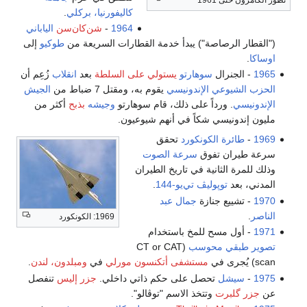
تطور الكامرون حتى 1961
كاليفورنيا، بركلي
.
1964
-
شن‌كان‌سن
الياباني
("القطار الرصاصة") يبدأ خدمة القطارات السريعة من
طوكيو
إلى
اوساكا
.
1965
- الجنرال
سوهارتو
يستولي على السلطة
بعد
انقلاب
زُعِم أن
الحزب الشيوعي الإندونيسي
يقوم به، ومقتل 7 ضباط من
الجيش
الإندونيسي
. ورداً على ذلك، قام سوهارتو
وجيشه
بذبح
أكثر من
مليون إندونيسي شكاً في أنهم شيوعيون.
1969
-
طائرة الكونكورد
تحقق
سرعة طيران تفوق
سرعة الصوت
وذلك للمرة الثانية في تاريخ الطيران
المدني، بعد
توپوليڤ تي‌يو-144
.
1970
- تشييع جنازة
جمال عبد
الناصر
.
1969: الكونكورد
1971
- أول مسح للمخ باستخدام
تصوير طبقي محوسب
(CT or CAT
scan) يُجرى في
مستشفى أتكنسون مورلي
في
ومبلدون، لندن
.
1975
-
سيشل
تحصل على حكم ذاتي داخلي.
جزر إليس
تنفصل
عن
جزر گلبرت
وتتخذ الاسم "توڤالو".