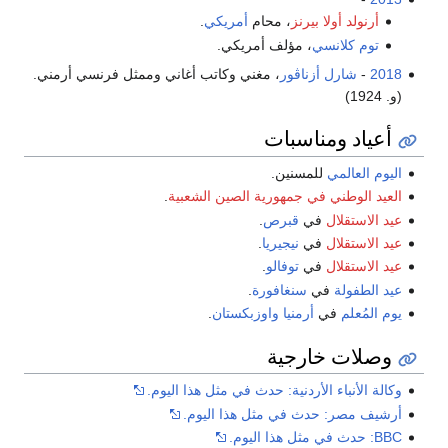
أرنولد أولا بيرنز
، محام
أمريكي
.
توم كلانسي
، مؤلف أمريكي.
2018
-
شارل أزناڤور
، مغني وكاتب أغاني وممثل فرنسي أرمني.
(و. 1924)
أعياد ومناسبات
اليوم العالمي
للمسنين.
العيد الوطني في جمهورية الصين الشعبية
.
عيد الاستقلال
في
قبرص
.
عيد الاستقلال
في
نيجيريا
.
عيد الاستقلال
في
توفالو
.
عيد الطفولة
في
سنغافورة
.
يوم المُعلم
في
أرمنيا
واوزبكستان
.
وصلات خارجية
وكالة الأنباء الأردنية: حدث في مثل هذا اليوم.
أرشيف مصر: حدث في مثل هذا اليوم.
BBC: حدث في مثل هذا اليوم.