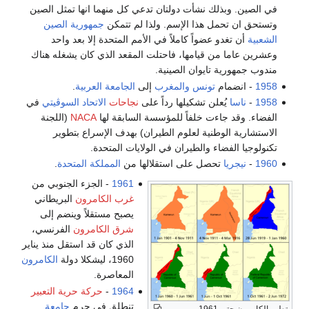
في الصين. وبذلك نشأت دولتان تدعي كل منهما انها تمثل الصين
وتستحق ان تحمل هذا الإسم. ولذا لم تتمكن
جمهورية الصين
الشعبية
أن تغدو عضواً كاملاً في الأمم المتحدة إلا بعد واحد
وعشرين عاما من قيامها، فاحتلت المقعد الذي كان يشغله هناك
مندوب جمهورية تايوان الصينية.
1958
- ‬انضمام
تونس
والمغرب
إلى
الجامعة العربية
‮.‬
1958
-
ناسا
يُعلن تشكيلها رداً على
نجاحات
الاتحاد السوڤيتي
في
الفضاء. وقد جاءت خلفاً للمؤسسة السابقة لها
NACA
(اللجنة
الاستشارية الوطنية لعلوم الطيران) بهدف الإسراع بتطوير
تكنولوجيا الفضاء والطيران في الولايات المتحدة.
1960
-
نيجريا
تحصل على استقلالها من
المملكة المتحدة
.
1961
- الجزء الجنوبي من
غرب الكامرون
البريطاني
يصبح مستقلاً وينضم إلى
شرق الكامرون
الفرنسي،
الذي كان قد استقل منذ يناير
1960، ليشكلا دولة
الكامرون
المعاصرة.
1964
-
حركة حرية التعبير
تنطلق في حرم
جامعة