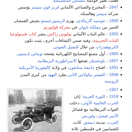
لطلب تغيير حوكمة
تكساس المكسيكية
.
1847
- المخترع والصناعي الألماني
ڤرنر فون سيمنز
يؤسس
شركة
سيمنز
وهالسكه.
1860
-
جوسپه گاريبالدي
، يهزم
الريسورجيمنتو
بجيش القمصان
الحمر من
مملكة ناپولي
في
معركة ڤولتورنو
.
1865
- عالم النبات الألماني
يوليوس زاكس
ينشر
كتاب فسيولوجيا
النبات التجريبية
، وفيه ضمن اكتشافات أخرى، يثبت تكون
الكربوهيدرات
من خلال
التمثيل الضوئي
.
1880
- أول مصنع للمصابيح الكهربائية يفتتحه
توماس إديسون
.
1887
-
بلوچستان
تفتحها
الامبراطورية البريطانية
.
1891
- افتتاح
جامعة ستانفورد
في ولاية
كاليفورنيا
الأمريكية
.
1898
-
القيصر
نيكولاس الثاني
يطرد
اليهود
من كبرى المدن
الروسية
.
-
1907
1918
-
الثورة العربية
: إبان
الحرب العالمية الأولى
، دخلت
القوات البريطانية مع فصائل
الأمير فيصل
،
ولورنس
العرب
، مدينة
دمشق
. كانت
للعثمانيين في فلسطين ثلاثة