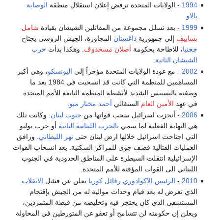
1994
- الولايات المتحدة ترفض إعلان استقلال منطقة
الوصاية
پالاو
.
1999
- بعد تسلل مجموعة من المقاتلين الشيشان بقيادة
شامل
بساييڤ
إلى جمهورية
داغستان
المجاورة، الجيش الروسي يجتاح
چچنيا
، للاطاحة بحكومة
أصلان مسخدوڤ
. وهكذا بدأت
حرب
الشيشان الثانية
.
2002
- مع عودة الولايات المتحدة مؤخراً إلى
اليونسكو
، وهي أكبر
المساهمين للمنظمة التي كانت قد انسحبت في 1984 بعد ما
وصفته بالتسييس الشديد لأنشطة المنظمة التابعة للأمم المتحدة
في عهد
الأمين العام
السنغالي
أحمد مختار مبو
.
2006
- أنجزت اسرائيل سحب قواتها من
جنوب لبنان
. وكانت تلك
هي النهاية الفعلية لما سمي
بالحرب اللبنانية الثانية
أو حرب يوليو
التي اجتاحت اسرائيل خلالها ارض لبنان حتى
نهر الليطاني
. ورافق
العمليات القتالية قصف جوي للمراكز السكنية. بعد انسحاب القوات
الإسرائيلية انتقلت السيطرة على المناطق الحدودية في الجنوب
اللبناني الى القوات المؤقتة للأمم المتحدة.
2010
-
الرئيس الإكوادوري
رفائل كوريا
يعلن عن فشل
الانقلاب
الذي تعرض له بعد قيام وحدات موالية له من الجيش بإقتحام
المستشفى الذي كان يحتجز فيه وتخليصه من قبضة المتمردين،
ويعلن إن حكومته لن تتسامح أو تعفو عن المتورطين في المحاولة