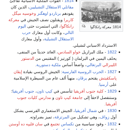
1814
- القوات الملكية الاسبانية تفاجئ
مقاتلي الاستقلال التشيليين
، الذين كان
يقودهم
برناردو اوهگنز
وخوسيه ميگل
كاريرا
ويقتلون نصف الجيش في
معركة
رانكاگوا
، التي استمرت حتى
اليوم
1814: معركة رانكاگوا
التالي
، وكانت أول معارك
حرب
الاستقلال التشيلية
، وأول معارك
الاسترداد الاسباني لتشيلي.
1822
- ملك البرازيل
خواو السادس
، العائد حديثاً من المنفى،
يحلف اليمين في البرلمان ( كورتيز ) المقتبس من
الدستور
الليبرالي
البرتغالي
، واضعاً أساس
ملكية دستورية
.
1827
-
الحرب الروسية الفارسية
: الجيش الروسي بقيادة
إيڤان
پاسكڤيتش
يقتحم
يرڤان
، منهياً ألف عام من السيطرة الإسلامية
على
أرمنيا
.
1829
-
كلية جنوب أفريقيا
تتأسس في
كيپ تاون
،
جنوب أفريقيا
؛
وستنفصل لاحقاً إلى
جامعة كيپ تاون
و
مدارس كليات جنوب
أفريقيا
.
1830
- في
شمال أفريقيا
، الجيش الاستعماري الفرنسي يشكل
أول
زواڤ
، وهي تشكيل من
المرتزقة
، تميز بضراوته.
1832
- وفود سياسية من
تكساس
تجتمع
في
سان فليپه ده أوستن