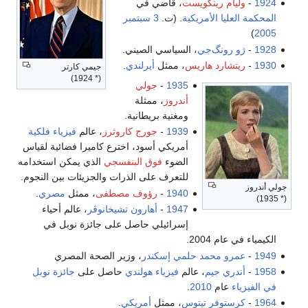
1924
-
وليام رينكويست
، قاضي في
المحكمة العليا الأمريكية
. (ت.
3 سبتمبر
)
2005
1928
-
ژو رونگ‌جي
، السياسي الصيني.
1930
-
ريتشارد هاريس
، ممثل
أيرلندي
.
جيمي كارتر
(* 1924)
1935
-
جولي
أندروز
، ممثلة
ومغنية بريطانية.
1939
-
جورج كاروثرز
، عالم
فيزياء فلكية
أمريكي أسود، اخترع كاميرا فضائية لقياس
الضوء
فوق البنفسجي
الذي يمكن استخدامه
للتعرف على الذرات والجزيئات بين النجوم.
جولي أندروز
1940
-
رؤوف مصطفى
، ممثل
مصري
.
(* 1935)
1947
-
أهارون تشيخانوڤر
، عالم أحياء
إسرائيلي حاصل على جائزة نوبل في
الكيمياء في عام 2004.
1949
-
عمرو محمد حلمي إسكندر
، وزير الصحة المصري
1958
-
أندري جيم
، عالم
فيزياء
هولندي
حاصل على
جائزة نوبل
في الفيزياء
عام
2010
.
1964
-
كرستوفر تيتوس
، ممثل
أمريكي
.