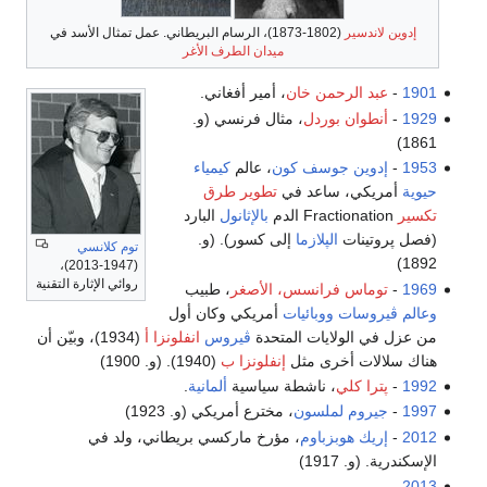
إدوين لاندسير
(1802-1873)، الرسام البريطاني. عمل تمثال الأسد في
ميدان الطرف الأغر
1901
-
عبد الرحمن خان
، أمير أفغاني.
1929
-
أنطوان بوردل
، مثال فرنسي (و.
1861)
1953
-
إدوين جوسف كون
، عالم
كيمياء
حيوية
أمريكي، ساعد في
تطوير طرق
تكسير
Fractionation الدم
بالإثانول
البارد
(فصل پروتينات
الپلازما
إلى كسور). (و.
توم كلانسي
1892)
(1947-2013)،
روائي الإثارة التقنية
1969
-
توماس فرانسس، الأصغر
، طبيب
وعالم ڤيروسات
ووبائيات
أمريكي وكان أول
من عزل في الولايات المتحدة
ڤيروس
انفلونزا أ
(1934)، وبيّن أن
هناك سلالات أخرى مثل
إنفلونزا ب
(1940). (و. 1900)
1992
-
پترا كلي
، ناشطة سياسية
ألمانية
.
1997
-
جيروم لملسون
، مخترع أمريكي (و. 1923)
2012
-
إريك هوبزباوم
، مؤرخ ماركسي بريطاني، ولد في
الإسكندرية. (و. 1917)
-
2013