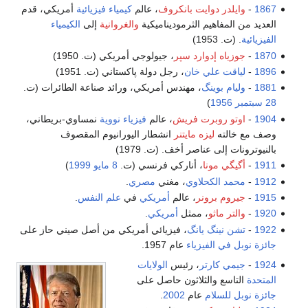
1867
-
وايلدر دوايت بانكروف
، عالم
كيمياء فيزيائية
أمريكي، قدم
العديد من المفاهيم الثرموديناميكية
والغروانية
إلى
الكيمياء
الفيزيائية
. (ت. 1953)
1870
-
جوزياه إدوارد سپر
، جيولوجي أمريكي (ت. 1950)
1896
-
لياقت علي خان
، رجل دولة پاكستاني (ت. 1951)
1881
-
وليام بوينگ
، مهندس أمريكي، ورائد صناعة الطائرات (ت.
28 سبتمبر
1956
)
1904
-
اوتو روبرت فريش
، عالم
فيزياء نووية
نمساوي-بريطاني،
وصف مع خالته
ليزه مايتنر
انشطار اليورانيوم المقصوف
بالنيوترونات إلى عناصر أخف. (ت. 1979)
1911
-
أگيگي مونا
، أناركي فرنسي (ت.
8 مايو
1999
)
1912
-
محمد الكحلاوي
، مغني
مصري
.
1915
-
جيروم برونر
، عالم
أمريكي
في
علم النفس
.
1920
-
والتر ماثو
، ممثل
أمريكي
.
1922
-
تشن نينگ يانگ
، فيزيائي أمريكي من أصل صيني حاز على
جائزة نوبل في الفيزياء
عام 1957.
1924
-
جيمي كارتر
، رئيس
الولايات
المتحدة
التاسع والثلاثون حاصل على
جائزة نوبل للسلام
عام
2002
.