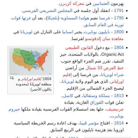
يهزمون
العثمانيين
في
معركة كن‌برن
.
1791
- انعقاد أول جلسة في
المجلس التشريعي
الفرنسي
.
1795
-
فرنسا
تضم
هولندا النمساوية
(
بلجيكا
)، بعد أن
غزتها
قوات
ثورية في العام السابق
.
1800
-
ناپليون بوناپرت
يجبر
اسبانيا
على التنازل عن
لويزيانا
في
معاهدة سان إلدفونسو
لفرنسا.
1804
- مع دخول
القانون الطبيعي
Organic Act، بالولايات المتحدة، حيز
التنفيذ، تقرر ضم الجزء الواقع جنوب
خط العرض 33 شمال
من أراضي
شراء لويزيانا
، من فرنسا إلى
إقليم
1804:
إقليم اورليانز
و
اورليانز
، الذي هو اليوم ولاية
لويزيانا
،
منطقة لويزيانا
(محدودة
ليصبح الجزء الشمالي من الإقليم.
باللون الأحمر)
1813
-
مملكة وستفاليا
، في
كاسل
،
تعلن قوات
القوزاق
الغازية، بقيادة
چرنيشيڤ
، حلها بعد استسلام القوات الفرنسية بقيادة ملكها
جيروم
بوناپرت
.
1814
- افتتاح
مؤتمر ڤيينا
، بهدف اعادة رسم الخريطة السياسية
اوروبا بعد هزيمة ناپليون في الربيع السابق.