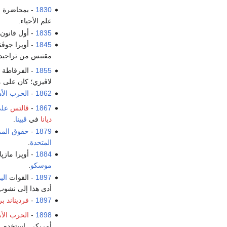
1830
- بمحاضرة
إ
علم الأحياء.
1835
- أول قانون
1845
- أوپرا جوڤن
مقتبس من تراجيديا
1855
- الفرقاطة ا
لاڤيزي؛ كان على متنها 693 بحار وجندي، لم ين
1862
-
الحرب الأه
1867
-
ڤالتس
على
ديانا
في
ڤيينا
.
1879
-
حقوق المر
المتحدة
.
1884
- أوپرا مازپا
موسكو
.
1897
- القوات
الي
أدى هذا إلى نشو
1897
-
فرديناند ب
1898
-
الحرب الأم
أمريكي. استخدم ال