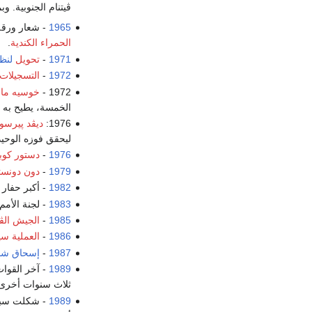
ڤيتنام الجنوبية. 
1965
- شعار ورق
الحمراء الكندية
.
1971
-
تحويل
لنظ
1972
-
التسجيلات 
1972 -
خوسيه ماري
الخمسة، يطيح به ا
1976:
ديڤد پيرسو
ليحقق فوزه الوحي
1976
-
دستور كوبا
1979
-
دون دونست
1982
- أكبر حفار 
1983
- لجنة الأمم
1985
-
الجيش الڤي
1986
-
العملية س
1987
-
إسحاق شا
1989
- آخر القوات
ثلاث سنوات أخرى 
1989
- شكلت سبع 