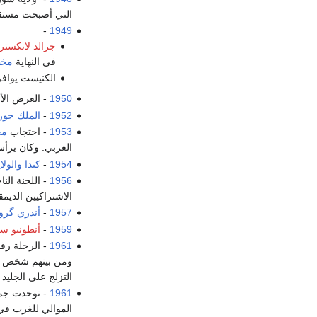
التي أصبحت مستقلة
-
1949
جرالد لانكستر
في النهاية
مخط
الكنيست يواف
1950
- العرض الأ
1952
-
الملك جور
1953
- احتجاب
مج
العربي. وكان يرأ
1954
-
كندا
والولا
1956
- اللجنة الن
الاشتراكيين الديم
1957
-
أندري گرو
1959
-
أنطونيو س
1961
- الرحلة رقم 548 على خ
ومن بينهم شخص عل
التزلج على الجليد عام 1961 حداداً على
1961
- توحدت جمي
الموالي للغرب في 