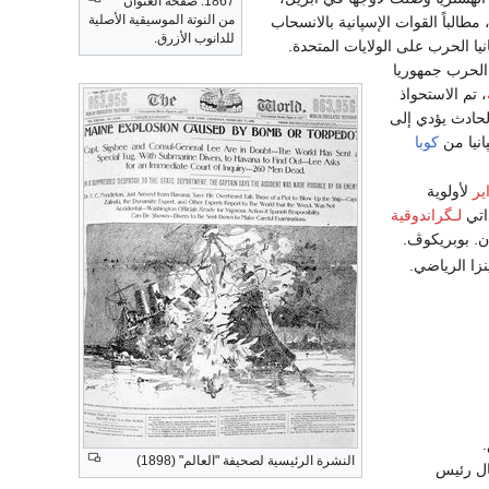
1867: صفحة العنوان
من النوتة الموسيقية الأصلية
الباً القوات الإسپانية بالانسحاب
للدانوب الأزرق.
يا الحرب على الولايات المتحدة.
ء الحرب جمهوريا
، تم الاستحواذ
ها بتعداد 8.5 مليون شخص. الحادث يؤدي إلى
نيا من
كوبا
ير
لأولوية
ذاتي
لـگراندوقية
ن. بوبريكوڤ.
نزا الرياضي.
.
النشرة الرئيسية لصحيفة "العالم" (1898)
ال رئيس