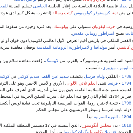
ل
بغداد
عاصمة الخلافة العباسية بعد إعلان الخليفة
العباسي
تسليم المدينة
للمغ
 على متن
نينا
،
كريستوفر كولومبوس
كيتب رسالة
(انتشرت بشكل كبير لدى عودت
روسية في
حرب ليڤونيان
تستولي على
پولوتسك
. بعد فترة وجيزة من سقوط المدي
ثالث
يصبح
امبراطور روماني مقدس
.
لقصر الملكي في پاريس أقيم العرض الأول العالمي لكوميديا دون خوان أو لو ف
كانتمير
، أمير
مولداڤيا
والامبراطورية الرومانية المقدسة
يوقعان معاهدة سرية
لصيد الساكسونية هبرتوسبورگ، بالقرب من
لايپتسگ
، وُقعت معاهدة سلام بين پ
ت لويس، ميزوري
، تأسست.
1786
- الفلكي
وليام هرشل
يكتشف
سديم عين القط
،
سديم كوكبي
في
كوكبة 
1794
-
فرنسا
تتبنى
العلم ثلاثي الألوان
، الأزرق والأبيض الأحمر. وهو على التر
فبراير 1794، العام الذي رُفع فيه العلم على سرب السفن الحربية في المحيط. وفي 20 مايو 1794 تبنته فرنسا علماً وطنياً.
1798
- نتيجة لاجتياح روما، القوات الفرنسية الناپليونية تحت قيادة لويس ألكسن
دولة تابعة لفرنسا وسيطر الفرنسيون على مجلس الحكم.
1804
-
الثورة الصربية
تبدأ.
1819
- بدء
مجلس أنگوستورا
، الذي أسسته في 17 ديسمبر المنطقة 
الجديدة،
ڤنزويلا
وكلومبيا
وگران كولومبيا
من أجل الوحدة.