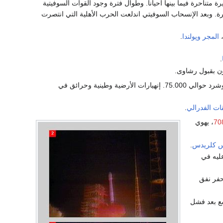
متناحرة فيما بينها أحيانا. وطوال فترة وجود القوات السوفيتية
ة. وبعد الإنسحاب السوفيتي اندلعت الحرب الأهلية التي انتصرت
المجر
وپولندا
.
.
ات الفدرالي
.
، يهوي
س كلريدس
.
ليه في
حفر نفق
شع بعد فشل