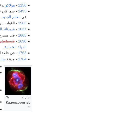
1258
-
هولاكو
يدخ
1493
- بينما كان
في
العالم الجديد
.
1563
- القوات ال
1637
-
فريدناند ال
1665
- في مسرح ا
1690
-
قنسطنطين 
الدولة العثمانية
.
1763
- في قلعة ا
1764
- مدينة
سان
1786:
Katzenaugenneb
el