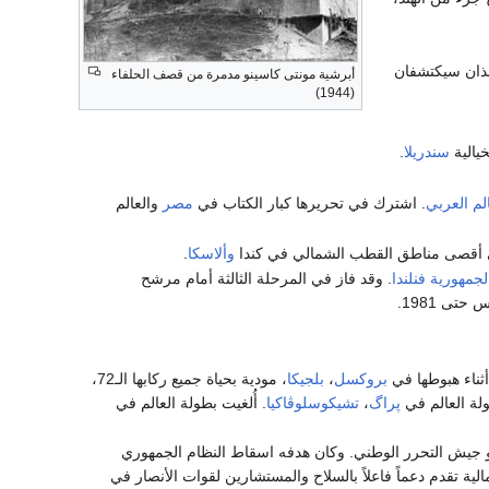
لذان سيكتشفان
أبرشية مونتى كاسينو مدمرة من قصف الحلفاء
(1944)
يالية
سندريلا
.
الم العربي
. اشترك في تحريرها كبار الكتاب في
مصر
والعالم
أقصى مناطق القطب الشمالي في كندا
وألاسكا
.
لجمهورية فنلندا
. وقد فاز في المرحلة الثالثة أمام مرشح
ثناء هبوطها في
بروكسل
،
بلجيكا
، مودية بحياة جميع ركابها الـ72،
لة العالم في
پراگ
،
تشيكوسلوڤاكيا
. أُلغيت بطولة العالم في
يش التحرر الوطني. وكان هدفه اسقاط النظام الجمهوري
لية تقدم دعماً فاعلاً بالسلاح والمستشارين لقوات الأنصار في