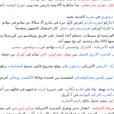
تيان جفري سان-هيلير
، تبدأ مناظرة أكاديمية پاريس بينه وبين
جورج كوفييه
، إحد
دستوري
في
صربيا
الحديثة يعتمد.
ا داركو
لجوزپه ڤردي
تُعرض لأول مرة في تياترو ألا سكالا دي ميلانو في ميلانو. 
 عذراء أورلينز
لفريدريش فون شيلر
. كان استقبال الجمهور منقسماً.
لفرنسية لو سيميلانت تتحطم أثناء إعصار على طريق بونيفاسيو بين كورسيكا وس
ج منهم أحد.
لية الأمريكية
-
الجنرال
يوليسيس گرانت
يهاجم
فورت دونلسون
،
تنسي
.
 الدانوب الأزرق الجميل
من
يوهان شتراوس، الابن
يُقدَّم في
كورال
من جوقة ال
أة
-
الرئيس
الأمريكي
رذرفورد هايز
يوقع مشروع قانون يسمح
للمحاميات
برفع 
لپيوتر إليتش تشايكوڤسكي
المقتبسة من قصيدة پولتاڤا
لألكسندر پوشكن
تُعرض
ونانية
تهبط، بناء على
فكرة مگالي
، على جزيرة
كريت
لدعمهم في قتالهم من أج
ب
الحرب التركية اليونانية
في 7 أبريل.
راون
ينشر جدول نتائج
راسم الإشارة
.
ريكة الإسپانية
- انفجار يدمر ويغرق المدمرة الأمريكية
يو.إس.إس مين
في مينا
حادث من الصحف الصفراء لاتهام السلطات الإسپانية. أثارت التبعات موجة من 