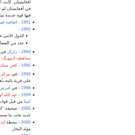
أفغانستان. كانت ا
في أفغانستان لم ت
فيها قوة جديدة تم
1991
-
اتفاقية ڤي
-
1992
الدول الاثنى
عدد من الفضائح السياسية ته
1994
-
زلزال
في 
محافظة لامپونگ
.
1995
-
كڤن متنك
1996
- في
مركز 
على قرية نائية بـُعيد اطلاقه، ليقتل
1998
- في
قبرص
1999
-
عبد الله أو
كينيا
من قبل قوات 
2000
- صحيفة "كو
جديد تحت ما يسم
2000
- محطة
إند
مولد البخار.