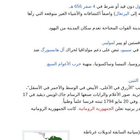
ول
دون قيد أو شرط في
4 صفر
656 هـ
.
ه إلى
الپرتغال
) واصفاً اكتشافاته والأشياء الغير متوقعة التي رآها
نة القوات المجتاحة تعدم سكان المدينة من اليهود.
ستين لو پيير
لموليير
.
 في
سيبيو
، تنص على دعم مولداڤيا لحراك
آل هابسبورگ
ضد
روسيا، النمسا وساكسونيا، منهية
حرب الأعوام السبع
.
التنين
.
تيب "الأزرق في الأعلى، الأيبض في الوسط والأحمر في الأسفل"،
اعتمده عضو لجنة السلامة العامة، جون بون سان-أندريه، الذي أشرف على البحرية. صور الأعلام والرايات صنعها الرسام جاك-لويس ديڤيد في 17
در برتييه تعلن
الجمهورية الرومانية
. كانت الجمهورية الرومانية
الملكية الإسپانية السابقة لدويلات غرناطة