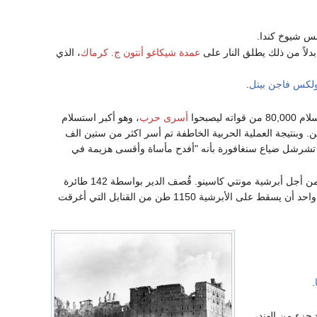
لس شيوخ كندا.
بدلاً من ذلك يطلق النار على
عمدة شيكاغو
أنتون ج. كرماك
، الذي
لكس فاجن
بيتل
.
واته ليصبحوا
أسرى حرب
، وهو أكبر استسلام
ين. وبنتيجة العملية الحربية الخاطفة تم أسر اكثر من ستين الف
ف تشرشل ضياع سنغافورة بأنه "أفدح مأساة وأقسى هزيمة في
: الفرقة الهندية الرابعة والفرقة النيوزيلندية الثانية تبدأ ثاني معاركها من أجل أبرشية مونتي كاسينو. قُصف الدير بواسطة 142 طائرة
.
 ولاية أميرية هندية لتصبح جزء من الهند،