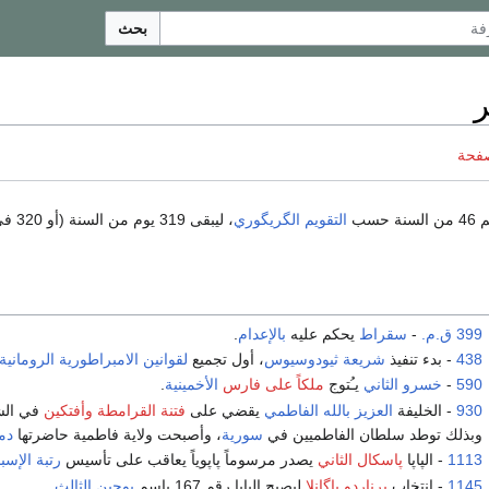
بحث
صفحة
 حسب
التقويم الگريگوري
، ليبقى 319 يوم من السنة (أو 320 في
399 ق.م.
-
سقراط
يحكم عليه
بالإعدام
.
438
- بدء تنفيذ
شريعة ثيودوسيوس
، أول تجميع
لقوانين
الامبراطورية الرومانية
590
-
خسرو الثاني
يـُتوج
ملكاً على فارس
الأخمينية
.
930
- الخليفة
العزيز بالله
الفاطمي
يقضي على
فتنة القرامطة
وأفتكين
في الش
وبذلك توطد سلطان الفاطميين في
سورية
، وأصبحت ولاية فاطمية حاضرتها
دم
1113
- الپاپا
پاسكال الثاني
يصدر مرسوماً پاپوياً يعاقب على تأسيس
رتبة الإسبا
1145
- انتخاب
برناردو پاگانلا
ليصبح الپاپا رقم 167 بإسم
يوجين الثالث
.