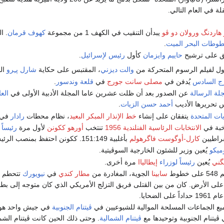
 في العام التالي.
 هاردنگ
ورولان دو ڤو
يبدأن التنقيب في الكهف 1 من مجموعة
كهوف قرمان
. ا
وطات البحر الميت
.
ق على ترشيح
حاييم وايزمان
كأول
رئيس
لإسرائيل
.
ول لفيلم الرسوم المتحركة من
والت ديزني
، المقتبس على حكاية
شارل پـِرو
الخ
ج السادس
يُدفن في
مصلى سانت جورج
في
قلعة وندسور
.
لة الرسالة
عن الصدور بعد أن ظلت عشرين عاما المجلة الأدبية الأولى في
الع
س تحريرها الأديب
أحمد حسن الزيات
.
يات المتحدة
يتفقان على إنشاء
خط الإنذار المبكر البعيد
، نظام محطات
رادار
في 
اخبة في
الانتخابات الرئاسية الفنلندية 1956
تنتخب
أورهو ككونن
لأول مرة
رئيساً 
قراطيين
كارل-أوگوست فاگرهولم
بأغلبية 151:149. ككونن احتفظ بمنصب الرئيس حتى 1981.
ميكو
يُعين وزير للشئون الخارجية السوڤيتية.
گني
يُعين
رئيساً لوزراء
إيطالياا
مرة أخرى.
طوط
سابينا
الجوية، المغادرة من
مطار كندي
في
نيويورك
تتحطم أ
ى الأرض. كان من بين القتلى فريق التزلج الأمريكي الذي كان متوجه إلى بطو
 الضحايا.
ع الجماعات المسلحة الموالية للشيوعيين في
ڤيتنام الجنوبية
في جيش واحد هو ج
ڤيتنام الجنوبية وتوحيدها مع
ڤيتنام الشمالية
. وحتى ذلك الحين كانت ڤيتنام الشما