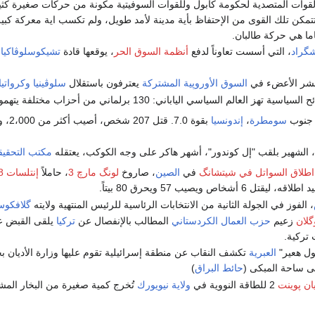
لقوات المتصدية لحكومة كابول وللقوات السوفيتية مكونة من حركات صغيرة كثيرة 
تمكن تلك القوى من الإحتفاظ بأية مدينة لأمد طويل، ولم تكسب اية معركة كبير
اما هي حركة طالبان.
شگراد
، التي أسست تعاوناً لدفع
أنظمة السوق الحر
، يوقعها قادة
تشيكوسلوڤاكيا
،
 عشر الأعضء في
السوق الأوروپية المشتركة
يعترفون باستقلال
سلوڤينيا
وكرواتيا
ز العالم السياسي الياباني: 130 برلماني من أحزاب مختلفة يتهمون بقبول رشاوى.
جنوب
سومطرة
،
إندونسيا
بقوة 7.0. قتل 207 شخص، أصيب أكثر من 2،000، وشرد حوالي 75.000. إنهيارات الأرضية وطينية وحرائق في
، الشهير بلقب "إل كوندور"، أشهر هاكر على وجه الكوكب، يعتقله
مكتب التحقيق
اطلاق السواتل في شيتشانگ
في
الصين
، صاروخ
لونگ مارچ 3
، حاملاً
إنتلسات 708
 6 أشخاص ويصيب 57 ويحرق 80 بيتاً.
، الفوز في الجولة الثانية من الانتخابات الرئاسية للرئيس المنتهية ولايته
گلافكو
گلان
زعيم
حزب العمال الكردستاني
المطالب بالإنفصال عن
تركيا
يلقى القبض ع
تركية.
ل هعير"
العبرية
تكشف النقاب عن منطقة إسرائيلية تقوم عليها وزارة الأديان ب
ى ساحة المبكى (
حائط البراق
)
يان پوينت
2 للطاقة النووية في
ولاية نيويورك
تُخرج كمية صغيرة من البخار الم