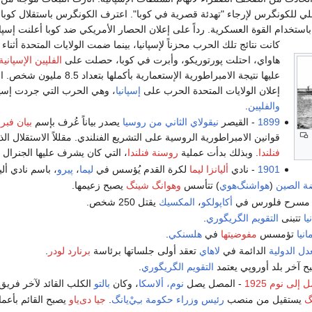
ي للكونگرس لإرجاء "تهدئة قصرية في كوبا". اعترف الكونگرس باستقلال كوبا، مط
استخدام القوة العسكرية. رداً على إعلان الحصار الأمريكي ضد كوبا أعلنت إسپان
كانت نتائج تلك الحرب محزناً لإسپانيا، بينما ضمت الولايات المتحدة أثنا
هاواي، احتلت پورتوريكو، وأبرت في كوبا، حصلت على
الفلپين الإسپانية
عليها نتيجة الامبراطورية الإستعمارية بأكمل
إعلان الولايات المتحدة الحرب على
إسپانيا
، وهي الحرب التي جردت إسپا
والفلپين
.
1899
- القيصر
نيقولاي الثاني من روسيا
يصدر بياناً عُرف بإسم
بيان فبرا
قوانين الامبراطورية الروسية على التشريع الفنلندي. مقللاً الاستقلال ال
فنلندا
. وبذلك بدأت عملية
روسنة فنلندا
، التي كان يشرف عليها الجنرال 
1901
- نادي
أليانزا ليما
لكرة القدم يُؤسس في
ليما
،
پيرو
، باسم نادي ألي
ة الصين
(
هواشنگ‌هوي
) تتأسس
وهوانگ شينگ
يصبح زعيمها.
 مسرح فلورس في
أكاپولكو
،
المكسيك
يقتل 250 شخص.
يا
تتبنى
التقويم الگريگوري
.
نيا
تؤمسس
مفوضيتها
في
هلسنكي
.
ل الدولية
الدائمة في
لاهاي
تعقد أولى جلساتها برئاسة
برنارد لودر
.
 آخر بلد أوروپي يعتمد
التقويم الگريگوري
.
لى نوم 1925
- المصل يصل
نوم، ألاسكا
، وكان
بالتو
الكلب القائد لآخر فريق
گ
يستقيل من منصب
رئيس وزراء
حكومة بـِيْ‌يانگ
.
جيا دى‌ياو
يصبح القائم بأعم