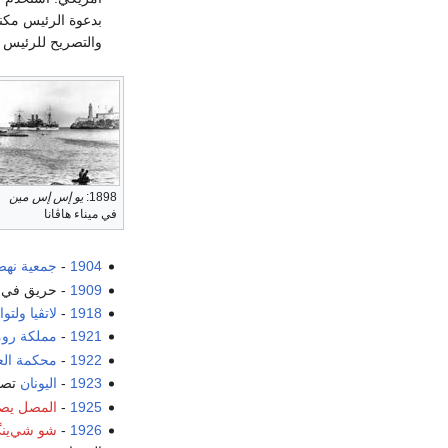
بدعوة الرئيس مكنل
والتصريح للرئيس ب
1898:
يو إس إس مين
في ميناء هاڤانا
1904
-
جمعية نهض
1909
- حريق في
1918
-
لاتڤيا
ولتوان
1921
-
مملكة روما
1922
-
محكمة العد
1923
-
اليونان
تصبح
1925
-
المصل يصل إ
1926
-
شو شي‌ين