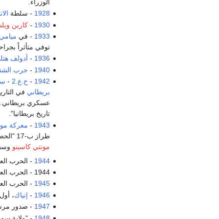
الوزراء.
1928
- سلطة
الا
1930
-
كارين ويل
1933
- في
ميامي،
توفي متأثراً بجراحه في 6 م
1936
-
أدولف هتل
1940
-
حرب الشتا
1942
-
ح.ع.2
-
سق
بريطاني
في التاريخ
عسكري بريطاني. ب
تاريخ بريطانيا".
1943
-
معركة مون
طراز ب-17 "الحصن الطائر"، 47 مدفع آلي ب-25 "ميتشل" و40 طائرة بي-26 "مارودر". قبل يوم واحد أن يسقط على الأبرشية 1150 طن من القنابل التي أغرقت
مونتي كاسينو
وسط 
1944
- الحرب العال
1944 - الحرب العالمية الثانية:
1945
- الحرب العال
1946
-
إنياك
، أول
1947
- صدور مرسو
1948