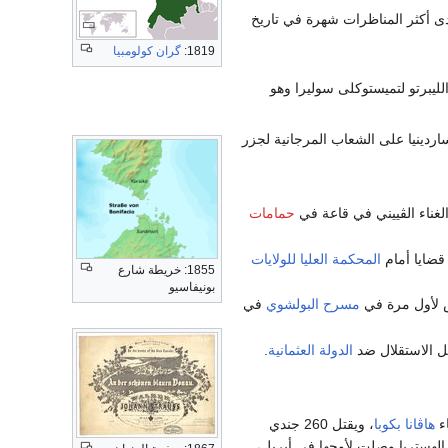
ى أكثر المناظرات شهرة في تاريخ
1819:
گران كولومبيا
الليبرتو لتميستوكلى سوليرا وهو
اردينيا على الشعاب المرجانية لجزر
غناء الڤييني في قاعة في
حمامات
قضايا أمام
المحكمة العليا للولايات
1855: خريطة شارع
بونيفاسيو
 لأول مرة في
مسرح البولشوي
في
ل الاستقلال ضد
الدولة العثمانية
.
ء
هاڤانا
بكوبا
، ويقتل 260 جندي
الهستريا وصلت لأوجها في أبريل،