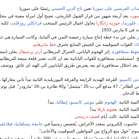
نتداب الفرنسي على سوريا
تعين
تاج الدين الحسني
رئيسًا على سوريا.
سون
، بعد أربعة شهور من قرار القبول التاريخي، تصبح أول امرأة معينة في مج
 فلوريدا
،
جوزپه زانگارا
يحاول اغتيال الرئيس المنتخب
فرانكلن روزڤلت
، لكنه 
ارس 1933.
ر
يعلن عن بدء خطة إنتاج سيارة رخيصة الثمن في ألمانيا، وكانت السيارة هي
فو
ء
، القوات السوڤيتية من الجيش السابع تخترق
خط مانرهايم
.
وط سنغافورة
. إثر الهجوم الياباني، الجنرال البريطاني
أرثر پرسيفال
يعلن استسلام 80,000 من ق
. استسلمت سنغافورة للقوات اليابانية بعد ان كانت تعتبر قلعة منيعة للبريطاني
عد احتلال سنغافورة لم يعد يعترض طريق اليابانيين الى الهند اي عائق. ووص
تى كاسينو
الدخان.
مية الثانية:
الهجوم
على
مونتى كاسينو
،
إيطاليا
، يبدأ.
هجوم نارڤا
يبدأ.
مية الثانية: ثالث أيام
قصف درسدن
.
 حاسوب إلكتروني متعدد الأغراض، يُخصص رسمياً في
جامعة پنسلڤانيا
،
فيلادلفيا
م "حول منع الزواج بين المواطين السوڤييت والأجانب".
- "ولاية سوراشترا (كاتياوار) المتحدة" تشكل بدمج ما يزيد عن 200