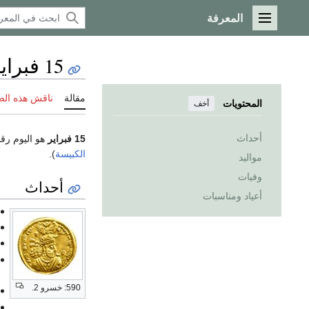
المعرفة
القائمة الرئيسية
15 فبراير
مقالة
ناقش هذه ال
المحتويات
أخف
أحداث
15 فبراير
هو اليوم رقم 46 من السنة
الكبيسة
).
مواليد
وفيات
أحداث
أعياد ومناسبات
590: خسرو 2.