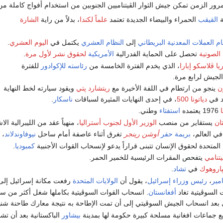
وبمرور الزمن تمكن جيش الثوار الڤيتناميين الجنوبين من استخدام أفواج كاملة م
ة
القيقب
الحمراء والبيضاء الجديدة تعتمد
علماً لكندا
، بدلاً من راية
الشارة
ام العملات المعدنية البريطاني
إلى
النظام العشري
يكتمل في
اليوم العشري
.
الصوتية
تحصل على الحماية الفدرالية
الأمريكية
لحقوق نشر
لأول مرة
.
ا ڤلاسكو إبارا
، الذي يخدم الفترة الخامسة من
رئاسته للإكوادور
للفترة
لجيش لرابع مرة.
ن
ينجو من ارتطام في اللفة الأخيرة مع
ريتشارد پتي
ويقود سيارته لخط النهاية
د في
دياتونا 500
، في إحدى النهايات المثيرة لسباقات
ناسكار
.
1976 يعتمده
استفتاء
وطني.
ان
يستقاير من منصب
الوزير الأول لجنوب أستراليا
، منهياً عقد من الليبرالية ال
في العالم،
بريمة حفر
أوشن رينجر
تغرق أثناء عاصفة أمام ساحل
نيوفاوندلاند
، وت
 المتحدة لحقوق الإنسان تتبنى قراراً يدعو لإنسحاب القوات الأجنبية
كمبوديا
.
تنامي
يتفحص المقرات الرئيسية للخمير الحمر.
پاروهوك
في
تشاد
.
مير
،
رئيس وزراء إسرائيل
، يقول أن
الولايات المتحدة
رفعت مكانة إسرائيل إل
 السوڤيتية تغاد
أفغانستان
. انسحاب القوات السوڤيتية بكاملها شغل أكثر من س
بعد انسحاب الجيش السوڤيتي إلى أن تمت الإطاحة به نتيجة معارك طاحنة شنها
جماعات افغانية مسلحة كبيرة حكومة لها بمدينة
بيشاور
الباكستانية بعد أن ت