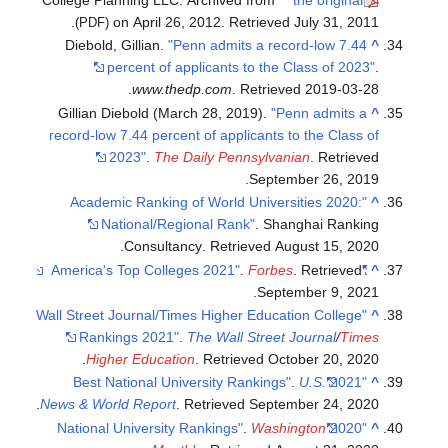
.
on April 26, 2012
. Retrieved
July 31,
2011
(PDF)
Diebold, Gillian.
"Penn admits a record-low 7.44
^
percent of applicants to the Class of 2023"
.
.
www.thedp.com
. Retrieved
2019-03-28
Gillian Diebold (March 28, 2019).
"Penn admits a
^
record-low 7.44 percent of applicants to the Class of
2023"
.
The Daily Pennsylvanian
. Retrieved
.
September 26,
2019
"Academic Ranking of World Universities 2020:
^
National/Regional Rank"
. Shanghai Ranking
.
Consultancy
. Retrieved
August 15,
2020
.
Forbes
. Retrieved
"America's Top Colleges 2021"
^
.
September 9,
2021
"Wall Street Journal/Times Higher Education College
^
Rankings 2021"
.
The Wall Street Journal
/
Times
.
Higher Education
. Retrieved
October 20,
2020
.
U.S.
"2021 Best National University Rankings"
^
.
News & World Report
. Retrieved
September 24,
2020
.
Washington
"2020 National University Rankings"
^