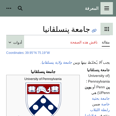
المعرفة
القائمة الرئيسية
بحث
أدوات
جامعة پنسلڤانيا
تبديل عرض جدول المحتويات
مقالة
ناقش هذه الصفحة
أدوات
Coordinates
:
39.95°N 75.19°W
يجب ألا يـُخلـَط بينها وبين
جامعة ولاية پنسلڤانيا
.
جامعة پنسلڤانيا
جامعة پنسلڤانيا
(University of
University of Pennsylvania
Pennsylvania ؛
پن
Penn أو
يوپن
UPenn) هي
جامعة بحثية
خاصة
ضمن
رابطة اللبلاب
وتقع في
فيلادلفيا
،