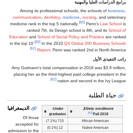
برامج الدراسات العليا والمهنية
Among its professional schools, the schools of
business
،
communication
،
dentistry
،
medicine
،
nursing
، and veterinary
[60]
medicine rank in the top 5 nationally
Penn's
Law School
is
ranked 7th, its Design school is 8th, and its
School of
Education
and
School of Social Policy and Practice
are ranked
[60]
in the top 10
In the 2010
QS Global 200 Business Schools
[61]
Report
، Penn was ranked 2nd in North America.
راتب التنفيذي الأول
Amy Gutmann's total compensation in 2018 was $3.9 million,
placing her as the third-highest paid college president in the
[62]
nation and second in the Ivy League.
حياة الطلبة
الديمغرافيا
Under-
Ethnic enrollment,
[63]
graduates
Fall 2018
Of those
715 (7.1%)
African American
accepted for
12 (0.1%)
Native American
admission to the