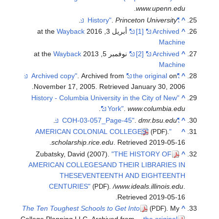
.
www.upenn.edu
.
.
Princeton University
"History"
^
^
Archived
[1]
أبريل 3, 2016 at the
Wayback
Machine
^
Archived
[2]
نوفمبر 5, 2013 at the
Wayback
Machine
. Archived from
the original
on
"Archived copy"
^
.
November 17, 2005
. Retrieved
January 30,
2006
"History - Columbia University in the City of New
^
.
York"
.
www.columbia.edu
.
.
dmr.bsu.edu
"COH-03-057_Page-45"
^
.
"AMERICAN COLONIAL COLLEGES"
^
(PDF)
.
scholarship.rice.edu
. Retrieved
2019-05-16
Zubatsky, David (2007).
"THE HISTORY OF
^
AMERICAN COLLEGESAND THEIR LIBRARIES IN
THESEVENTEENTH AND EIGHTEENTH
CENTURIES"
.
/www.ideals.illinois.edu
.
(PDF)
.
Retrieved
2019-05-16
The Ten Toughest Schools to Get Into
. My
^
(PDF)
College Planning LLC. Archived from
the original