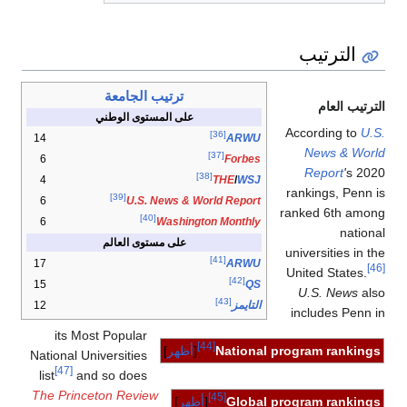
الترتيب
ترتيب الجامعة
الترتيب العام
على المستوى الوطني
According to
U.S.
[36]
14
ARWU
News & World
[37]
6
Forbes
Report
'
s 2020
[38]
4
THE
/
WSJ
rankings, Penn is
[39]
6
U.S. News & World Report
ranked 6th among
[40]
6
Washington Monthly
national
على مستوى العالم
universities in the
[41]
17
ARWU
[46]
United States.
[42]
15
QS
U.S. News
also
[43]
12
التايمز
includes Penn in
its Most Popular
[44]
National program rankings
أظهر
National Universities
[47]
list
and so does
The Princeton Review
[45]
Global program rankings
أظهر