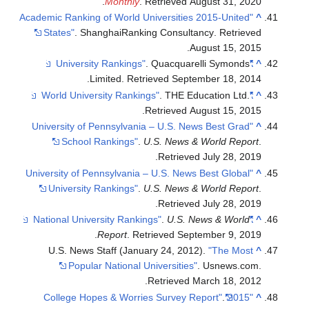
.
Monthly
. Retrieved
August 31,
2020
"Academic Ranking of World Universities 2015-United
^
States"
. ShanghaiRanking Consultancy
. Retrieved
.
August 15,
2015
. Quacquarelli Symonds
"University Rankings"
^
.
Limited
. Retrieved
September 18,
2014
. THE Education Ltd
.
"World University Rankings"
^
.
Retrieved
August 15,
2015
"University of Pennsylvania – U.S. News Best Grad
^
School Rankings"
.
U.S. News & World Report
.
.
Retrieved
July 28,
2019
"University of Pennsylvania – U.S. News Best Global
^
University Rankings"
.
U.S. News & World Report
.
.
Retrieved
July 28,
2019
.
U.S. News & World
"National University Rankings"
^
.
Report
. Retrieved
September 9,
2019
U.S. News Staff (January 24, 2012).
"The Most
^
Popular National Universities"
. Usnews.com
.
.
Retrieved
March 18,
2012
.
"2015 College Hopes & Worries Survey Report"
^