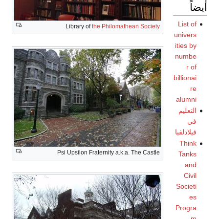
أيضاً
List of
Library of
the Philomathean Society
univers
ities by
numbe
r of
billionai
re
alumni
التعليم
في
فيلادلفيا
Think
Psi Upsilon Fraternity a.k.a. The Castle
Tanks
and
Civil
Societi
es
Progra
m