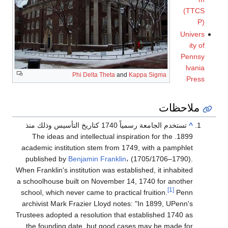
(TTCS
P)
Univers
ity of
Pennsy
lvania
Phi Delta Theta
and
Kappa Sigma
Press
ملاحظات
^
تستخدم الجامعة رسمياً 1740 كتاريخ التأسيس وذلك منذ
1899. The ideas and intellectual inspiration for the
academic institution stem from 1749, with a pamphlet
published by
Benjamin Franklin
، (1705/1706–1790).
When Franklin's institution was established, it inhabited
a schoolhouse built on November 14, 1740 for another
[1]
school, which never came to practical fruition.
Penn
archivist Mark Frazier Lloyd notes: "In 1899, UPenn's
Trustees adopted a resolution that established 1740 as
the founding date, but good cases may be made for