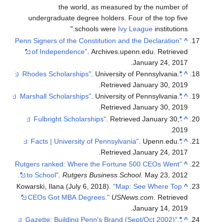
the world, as measured by the number of
undergraduate degree holders. Four of the top five
schools were
Ivy League
institutions.
"Penn Signers of the Constitution and the Declaration
^
of Independence"
. Archives.upenn.edu
. Retrieved
.
January 24,
2017
. University of Pennsylvania
.
"Rhodes Scholarships"
^
.
Retrieved
January 30,
2019
. University of Pennsylvania
.
"Marshall Scholarships"
^
.
Retrieved
January 30,
2019
. Retrieved
January 30,
"Fulbright Scholarships"
^
.
2019
. Upenn.edu
.
"Facts | University of Pennsylvania"
^
.
Retrieved
January 24,
2017
"Rutgers ranked: Where the Fortune 500 CEOs Went
^
to School"
.
Rutgers Business School
. May 23, 2012.
Kowarski, Ilana (July 6, 2018).
"Map: See Where Top
^
CEOs Got MBA Degrees."
USNews.com
. Retrieved
January 14, 2019.
.
"Gazette: Building Penn's Brand (Sept/Oct 2002)"
^