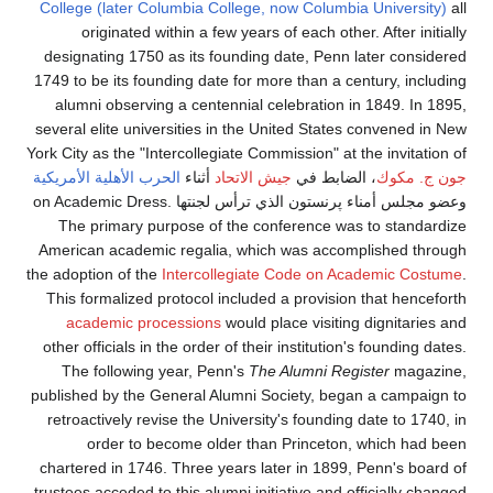
College (later Columbia College, now Columbia University)
all
originated within a few years of each other. After initially
designating 1750 as its founding date, Penn later considered
1749 to be its founding date for more than a century, including
alumni observing a centennial celebration in 1849. In 1895,
several elite universities in the United States convened in New
York City as the "Intercollegiate Commission" at the invitation of
جون ج. مكوك
، الضابط في
جيش الاتحاد
أثناء
الحرب الأهلية الأمريكية
وعضو مجلس أمناء پرنستون الذي ترأس لجنتها on Academic Dress.
The primary purpose of the conference was to standardize
American academic regalia, which was accomplished through
the adoption of the
Intercollegiate Code on Academic Costume
.
This formalized protocol included a provision that henceforth
academic processions
would place visiting dignitaries and
other officials in the order of their institution's founding dates.
The following year, Penn's
The Alumni Register
magazine,
published by the General Alumni Society, began a campaign to
retroactively revise the University's founding date to 1740, in
order to become older than Princeton, which had been
chartered in 1746. Three years later in 1899, Penn's board of
trustees acceded to this alumni initiative and officially changed