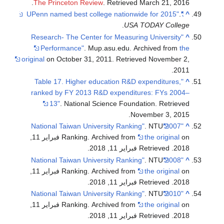
.
The Princeton Review
. Retrieved
March 21,
2016
.
"UPenn named best college nationwide for 2015"
^
.
USA TODAY College
"Research- The Center for Measuring University
^
Performance"
. Mup.asu.edu. Archived from
the
original
on October 31, 2011
. Retrieved
November 2,
.
2011
"Table 17. Higher education R&D expenditures,
^
ranked by FY 2013 R&D expenditures: FYs 2004–
13"
. National Science Foundation
. Retrieved
.
November 3,
2015
. NTU
"2007 National Taiwan University Ranking"
^
the original
Ranking. Archived from
on فبراير 11,
2018
. Retrieved فبراير 11, 2018
.
. NTU
"2008 National Taiwan University Ranking"
^
the original
Ranking. Archived from
on فبراير 11,
2018
. Retrieved فبراير 11, 2018
.
. NTU
"2010 National Taiwan University Ranking"
^
the original
Ranking. Archived from
on فبراير 11,
2018
. Retrieved فبراير 11, 2018
.