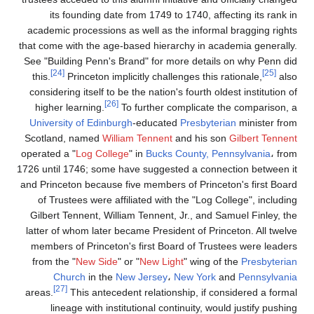
its founding date from 1749 to 1740, affecting its rank in
academic processions as well as the informal bragging rights
that come with the age-based hierarchy in academia generally.
See "Building Penn's Brand" for more details on why Penn did
[24]
[25]
this.
Princeton implicitly challenges this rationale,
also
considering itself to be the nation's fourth oldest institution of
[26]
higher learning.
To further complicate the comparison, a
University of Edinburgh
-educated
Presbyterian
minister from
Scotland, named
William Tennent
and his son
Gilbert Tennent
operated a "
Log College
" in
Bucks County, Pennsylvania
، from
1726 until 1746; some have suggested a connection between it
and Princeton because five members of Princeton's first Board
of Trustees were affiliated with the "Log College", including
Gilbert Tennent, William Tennent, Jr., and Samuel Finley, the
latter of whom later became President of Princeton. All twelve
members of Princeton's first Board of Trustees were leaders
from the "
New Side
" or "
New Light
" wing of the
Presbyterian
Church
in the
New Jersey
،
New York
and
Pennsylvania
[27]
areas.
This antecedent relationship, if considered a formal
lineage with institutional continuity, would justify pushing