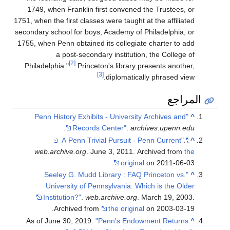
1749, when Franklin first convened the Trustees, or
1751, when the first classes were taught at the affiliated
secondary school for boys, Academy of Philadelphia, or
1755, when Penn obtained its collegiate charter to add
a post-secondary institution, the College of
[2]
Philadelphia."
Princeton's library presents another,
[3]
diplomatically phrased view.
المراجع
"Penn History Exhibits - University Archives and
^
.
Records Center"
.
archives.upenn.edu
.
"A Penn Trivial Pursuit - Penn Current"
^
web.archive.org
. June 3, 2011. Archived from
the
original
on 2011-06-03.
"Seeley G. Mudd Library : FAQ Princeton vs.
^
University of Pennsylvania: Which is the Older
Institution?"
.
web.archive.org
. March 19, 2003.
Archived from
the original
on 2003-03-19.
As of June 30, 2019.
"Penn's Endowment Returns
^