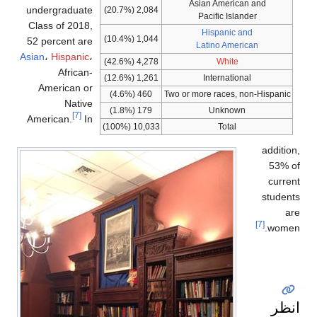
Asian American and
undergraduate
2,084 (20.7%)
Pacific Islander
Class of 2018,
Hispanic and
1,044 (10.4%)
52 percent are
Latino American
Asian
،
Hispanic
،
4,278 (42.6%)
White
African-
1,261 (12.6%)
International
American or
460 (4.6%)
Two or more races, non-Hispanic
Native
179 (1.8%)
Unknown
[7]
American.
In
10,033 (100%)
Total
addition,
53% of
current
students
are
[7]
women.
انظر