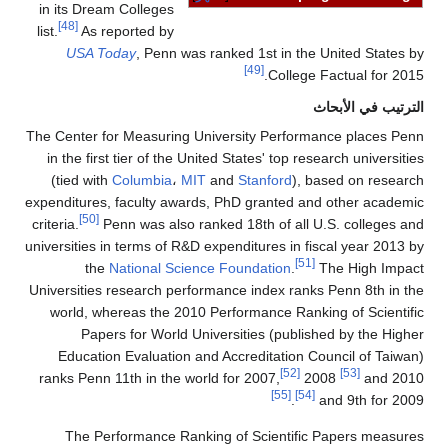
in its Dream Colleges
[48]
list.
As reported by
USA Today
, Penn was ranked 1st in the United States by
[49]
College Factual for 2015.
الترتيب في الأبحاث
The Center for Measuring University Performance places Penn
in the first tier of the United States' top research universities
(tied with
Columbia
،
MIT
and
Stanford
), based on research
expenditures, faculty awards, PhD granted and other academic
[50]
criteria.
Penn was also ranked 18th of all U.S. colleges and
universities in terms of R&D expenditures in fiscal year 2013 by
[51]
the
National Science Foundation
.
The High Impact
Universities research performance index ranks Penn 8th in the
world, whereas the 2010 Performance Ranking of Scientific
Papers for World Universities (published by the Higher
Education Evaluation and Accreditation Council of Taiwan)
[52]
[53]
ranks Penn 11th in the world for 2007,
2008
and 2010
[55]
[54]
and 9th for 2009.
The Performance Ranking of Scientific Papers measures