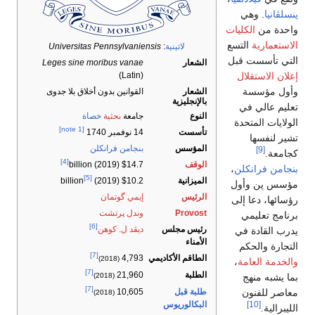
پنسلڤانيا
. وهي
واحدة من
الكليات
الاستعمارية
التسع
لاتينية
:
Universitas Pennsylvaniensis
التي تأسست قبل
الشعار
Leges sine moribus vanae
إعلان الاستقلال
(Latin)
وأول مؤسسة
الشعار
القوانين بدون أخلاق بلا جدوى
بالإنجليزية
تعليم عالي في
النوع
جامعة
بحثية
خصاة
الولايات المتحدة
[note 1]
تأسست
14 نوفمبر 1740
تشير لنفسها
المؤسس
بنجامن فرانكلن
[9]
كجامعة.
[4]
الوقف
$14.7 billion (2019)
بنجامن فرانكلن
،
[5]
الميزانية
(2019)
$10.2 billion
مؤسس پن وأول
الرئيس
إيمي گوتمان
رؤسائها، دعا إلى
Provost
وندل پرتشت
برنامج تعليمي
[6]
رئيس مجلس
ديڤد ل. كوهن
يدرب القادة في
الأمناء
التجارة والحكم
[7]
الطاقم الأكاديمي
4,793
(2018)
والخدمة العامة
،
[7]
الطلبة
21,960
بما يشبه منهج
(2018)
[7]
معاصر للفنون
طلبة قبل
10,605
(2018)
البكالوريوس
[10]
الليبرالية.