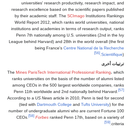
universities' research productivity, research impact, and
research excellence based on the scientific papers published
by their academic staff. The
SCImago
Institutions Rankings
World Report 2012, which ranks world universities, national
institutions and academies in terms of research output, ranks
Penn 7th nationally among U.S. universities (2nd in the Ivy
League behind Harvard) and 28th in the world overall (the first
being France's
Centre National de la Recherche
[56]
Scientifique
).
ترتيبات أخرى
The
Mines ParisTech International Professional Ranking
، which
ranks universities on the basis of the number of alumni listed
among CEOs in the 500 largest worldwide companies, ranks
[57]
Penn 11th worldwide and 2nd nationally behind Harvard.
According to a
US News
article in 2010, Penn is tied for second
(tied with
Dartmouth College
and
Tufts University
) for the
number of undergraduate alumni who are current Fortune 100
[58]
CEOs.
Forbes
ranked Penn 17th, based on a variety of
[59]
criteria.