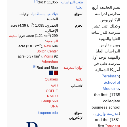
[7]
طلاب الدراسات
11,355
(2018)
تضم الجامعة أربع
العليا
مدارس لدراسة
الموقع
فيلادلفيا
،
پنسلڤانيا
،
الولايات
المتحدة
البكالوريوس
2
الحرم
الحضري، 1،085 acre (4.39 km
)
وكذلك اثني عشر
الإجمالي:
مدرسة للدراسات
2
299 acre (1.21 km
)، حرم
المدينة
العليا والمهنية.
الجامعية
؛
وبين مدارس
2
),
New
694 acre (2.81 km
الدراسات العليا
Bolton Center
؛
2
),
Morris
92 acre (0.37 km
والمهنية توجد أول
Arboretum
مدرسة طب في
[8]
ألوان المدرسة
Red and Blue
أمريكا الشمالية
Perelman
(
الكنية
Quakers
School of
الانتساب
AAU
Medicine
،
COFHE
1765), the first
NAICU
collegiate
568 Group
URA
business school
الموقع
.edu
upenn
(
مدرسة وارتون
،
الإلكتروني
1881) and the
first "
student