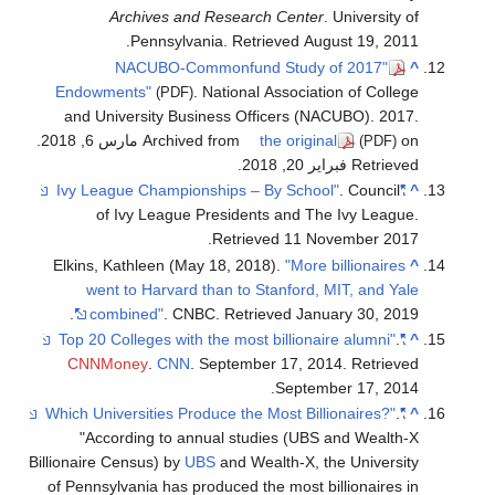
Archives and Research Center
. University of
.
Pennsylvania
. Retrieved
August 19,
2011
"2017 NACUBO-Commonfund Study of
^
Endowments"
. National Association of College
(PDF)
and University Business Officers (NACUBO). 2017.
on مارس 6, 2018
the original
Archived from
.
(PDF)
Retrieved فبراير 20, 2018
.
. Council
"Ivy League Championships – By School"
^
of Ivy League Presidents and The Ivy League
.
.
Retrieved
11 November
2017
Elkins, Kathleen (May 18, 2018).
"More billionaires
^
went to Harvard than to Stanford, MIT, and Yale
.
combined"
. CNBC
. Retrieved
January 30,
2019
.
"Top 20 Colleges with the most billionaire alumni"
^
CNNMoney
.
CNN
. September 17, 2014
. Retrieved
.
September 17,
2014
.
"Which Universities Produce the Most Billionaires?"
^
According to annual studies (UBS and Wealth-X
Billionaire Census) by
UBS
and Wealth-X, the University
of Pennsylvania has produced the most billionaires in