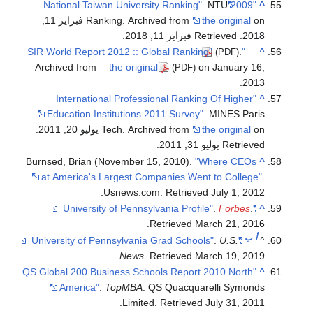
. NTU
"2009 National Taiwan University Ranking"
^
the original
Ranking. Archived from
on فبراير 11,
2018
. Retrieved فبراير 11, 2018
.
.
"SIR World Report 2012 :: Global Ranking"
^
(PDF)
Archived from
the original
on January 16,
(PDF)
2013.
"International Professional Ranking Of Higher
^
Education Institutions 2011 Survey"
. MINES Paris
on يوليو 20, 2011
the original
Tech. Archived from
.
Retrieved يوليو 31, 2011
.
Burnsed, Brian (November 15, 2010).
"Where CEOs
^
at America's Largest Companies Went to College"
.
.
Usnews.com
. Retrieved
July 1,
2012
.
Forbes
.
"University of Pennsylvania Profile"
^
.
Retrieved
March 21,
2016
أ
ب
.
U.S.
"University of Pennsylvania Grad Schools"
^
.
News
. Retrieved
March 19,
2019
"QS Global 200 Business Schools Report 2010 North
^
America"
.
TopMBA
. QS Quacquarelli Symonds
.
Limited
. Retrieved
July 31,
2011