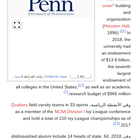
union
" building
and
organization
(
Houston Hall
،
[11]
1896).
In
2018, the
university had
an endowment
of $13.8 billion,
the seventh
largest
1 km
Marefa maps
| بيانات الخرائط ©
مساهمو OpenStreetMap
endowment of
[12]
all colleges in the United States,
as well as an academic
[7]
research budget of $966 million.
وفي الأنشطة الرياضية،
field varsity teams in 33 sports
Quakers
as a member of the
NCAA Division I
Ivy League conference
and hold a total of 210 Ivy League championships as of
[13]
2017.
وفي 2018، distinguished alumni include 14 heads of state, 64