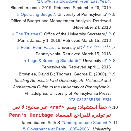
6.5% in a Slowdown From Last Year"
.
.
Bloomberg.com. 2019
. Retrieved
September 26,
2019
. University of Pennsylvania
"Operating Budget"
^
Office of Budget and Management Analysis
. Retrieved
.
November 24,
2018
. Office of the University Secretary,
"The Trustees"
^
.
Penn. January 1, 2018
. Retrieved
March 15,
2018
أ
ب
ت
ث
ج
ح
خ
. University of
"Penn: Penn Facts"
^
.
Pennsylvania
. Retrieved
March 15,
2018
. University of
"Logo & Branding Standards"
^
.
Pennsylvania
. Retrieved
April 1,
2016
Brownlee, David B.; Thomas, George E. (2000).
^
Building America's First University: An Historical and
Architectural Guide to the University of Pennsylvania
.
Philadelphia: University of Pennsylvania Press.
.
978-0812235159
ISBN
<ref>
خطأ استشهاد: وسم
غير صحيح؛ لا نص
^
Penn's Heritage
تم توفيره للمراجع المسماة
Tannenbaum, Seth S.
"Undergraduate Student
^
Governance at Penn, 1895–2006"
.
University