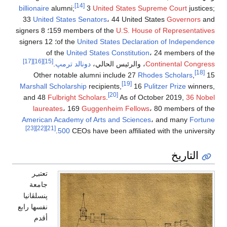
[14]
billionaire
alumni;
3
United States Supreme Court
justices;
33
United States Senators
، 44 United States
Governors
and
U.S. House of Representatives
159 members of the
؛ 8 signers
United States Declaration of Independence
of the
؛ 12 signers
of the
United States Constitution
، 24 members of the
[17]
[16]
[15]
Continental Congress
، والرئيس الحالي،
دونالد ترمپ
.
[18]
Other notable alumni include 27
Rhodes Scholars
,
15
[19]
Marshall Scholarship
recipients,
16
Pulitzer Prize
winners,
[20]
and 48
Fulbright Scholars
.
As of October 2019,
36 Nobel
laureates
، 169
Guggenheim Fellows
، 80 members of the
American Academy of Arts and Sciences
، and many
Fortune
[23]
[22]
[21]
500
CEOs have been affiliated with the university.
التاريخ
تعتبـِر
جامعة
پنسلڤانيا
نفسها رابع
أقدم