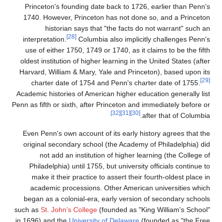
Princeton's founding date back to 1726, earlier than Penn's
1740. However, Princeton has not done so, and a Princeton
historian says that "the facts do not warrant" such an
[28]
interpretation.
Columbia also implicitly challenges Penn's
use of either 1750, 1749 or 1740, as it claims to be the fifth
oldest institution of higher learning in the United States (after
Harvard, William & Mary, Yale and Princeton), based upon its
[29]
charter date of 1754 and Penn's charter date of 1755.
Academic histories of American higher education generally list
Penn as fifth or sixth, after Princeton and immediately before or
[32]
[31]
[30]
after that of Columbia.
Even Penn's own account of its early history agrees that the
original secondary school (the Academy of Philadelphia) did
not add an institution of higher learning (the College of
Philadelphia) until 1755, but university officials continue to
make it their practice to assert their fourth-oldest place in
academic processions. Other American universities which
began as a colonial-era, early version of secondary schools
such as
St. John's College
(founded as "King William's School"
in 1696) and the
University of Delaware
(founded as "the Free