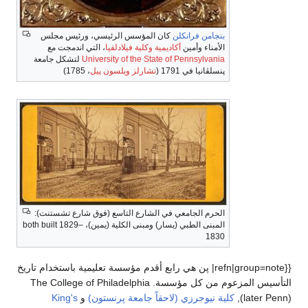
بنجامن فرانكلن
كان المؤسس الرئيسي، ورئيس مجلس
الأمناء وأمين
أكاديمية وكلية فيلادلفيا
، التي اندمجت مع
University of the State of Pennsylvania
لتشكل جامعة
پنسلڤانيا في 1791 (
تشارلز ويلسون پيل
، 1785)
الحرم الجامعي في الشارع التاسع (فوق شارع تشستنت):
المبنى الطبي (يسار) ومبنى الكلية (يمين)، both built 1829–
1830
{{refn|group=note| پن هي رابع أقدم مؤسسة تعليمية باستخدام تاريخ
التأسيس المزعوم من كل مؤسسة. The College of Philadelphia
(later Penn),
كلية نيوجرزي (لاحقاً جامعة پرنستون)
و
King's