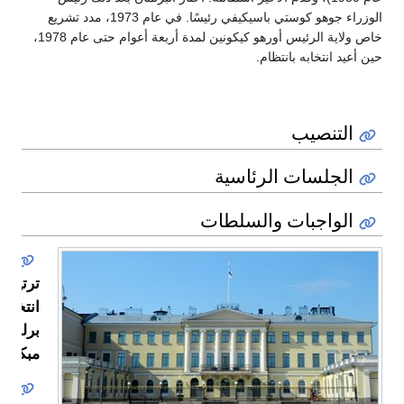
الوزراء جوهو كوستي باسيكيفي رئيسًا. في عام 1973، مدد تشريع
خاص ولاية الرئيس أورهو كيكونين لمدة أربعة أعوام حتى عام 1978،
حين أعيد انتخابه بانتظام.
التنصيب
الجلسات الرئاسية
الواجبات والسلطات
ترتيب
انتخابا
برلماني
مبكرة