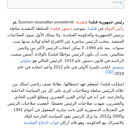
v
t
e
رئيس جمهورية فنلندا
فنلندية
:
Suomen tasavallan presidentti
هو
رأس الدولة
في
فنلندا
. بموجب
دستور فنلندا
، السلطة التنفيذية مناطة
برئيس الجمهورية والحكومة الفنلندية، ولا يمتلك الأول سوى الصلاحيات
المتبقية. ينتخب الرئيس مباشرة عبر الاقتراع العام لولاية مدتها ست
سنوات. منذ عام 1994، لا يمكن انتخاب الرئيس لأكثر من ولايتين
متتاليتين. يجب أن يكون الرئيس مواطنًا فنلنديًا بالولادة. أُسس منصب
الرئاسة في قانون دستور عام 1919. الرئيس الحالي هو
ساولي
نينيستو
. انتُخب للمرة الأولى في عام 2012 وأعيد انتخابه في عام
[3]
[2]
2018.
امتلكت فنلندا، لمعظم عهد استقلالها، نظامًا نصف رئاسي امتلك من
خلاله الرئيس سلطة وصلاحيات كبرى على كل من السياسة الداخلية
والخارجية، غير أنه في أواخر القرن العشرين ومطلع القرن الحادي
والعشرين، شهدت صلاحيات الرئيس تخفيضًا. خُفضت صلاحيات الرئيس
في التعديلات الدستورية التي باتت سارية المفعول في أعوام 1991
و2000 و2012. ما يزال الرئيس يقود السياسة الخارجية للبلاد
بالاشتراك مع الحكومة، وهو قائد أركان
قوات الدفاع الفنلندية
.