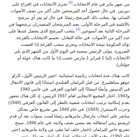
[4]
من شهر يناير في عام الانتخابات.
تجرى الانتخابات في اقتراع على
دورتين. في حال حصول أحد المرشحين على أكثر من نصف الأصوات
المدلى بها، ينتخَب ذلك المرشح رئيسًا. في حال لم يفز أي مرشح
بالأغلبية في المرحلة الأولى، يعيد المترشحان المتصدران ترشحهما في
[4]
المرحلة الثانية بعد أسبوعين.
ينتَخب المرشح الذي يحصل عندها على
عدد أكبر من الأصوات. في حالة التعادل، تحسم الانتخابات بالقرعة.
تؤكد الحكومة نتيجة الانتخابات وتجري سحب القرعة إذا اقتضت
الضرورة. يتولى الرئيس منصبه في اليوم الأول من الشهر الذي يلي
الانتخابات (إما 1 فبراير 1 مارس حسب إذا ما كانت هناك جولة أو
جولتان).
كانت هناك عدة انتخابات رئاسية استثنائية. اختير الرئيس الأول، كارلو
جوهو ستاهلبيرغ، من قبل البرلمان الفنلندي استنادًا إلى قانون الانتقال
في الدستور وأيضًا استنادًا إلى القانون العرفي. في عامي 1940
و1943، اختار المجمع الانتخابي لعام 1937 الرئيس، إذ كان هناك شعور
بعدم إمكانية ترتيب انتخابات شعبية بالنظر إلى القانون العرفي (1940)
وحرب الاستمرار (1943). في عام 1944 نص تشريع خاص بشكل
مباشر على انتخاب مارشال مانيرهايم رئيسًا لست سنوات بعد أن قدم
لريستو ريتي استقالته بعد مضي نصف ولايته. في عام 1946، سمح
تشريع خاص للبرلمان باختيار خلف لما تبقى من ولاية مانيرهايم (حتى
عام 1950)، وقدم الأخير استقالته. اختار البرلمان بعد ذلك رئيس