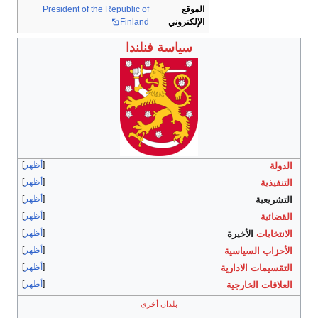
الموقع
President of the Republic of
الإلكتروني
Finland
سياسة فنلندا
أظهر
الدولة
أظهر
التنفيذية
أظهر
التشريعية
أظهر
القضائية
أظهر
الانتخابات
الأخيرة
أظهر
الأحزاب السياسية
أظهر
التقسيمات الادارية
أظهر
العلاقات الخارجية
بلدان أخرى