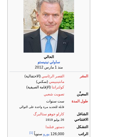
الحالي
ساولي نينيستو
منذ 1 مارس 2012
المقر
القصر الرئاسي
(الاحتفالية)
مانتينييمي
(سكني)
كولترانتا
(الإقامة الصيفية)
المعيـِّن
تصويت شعبي
طول المدة
ست سنوات
قابلة للتجديد مرة واحدة على التوالي
الشاغل
كارلو جوهو ستالبرگ
الافتتاحي
26 يوليو 1919
التشكل
دستور فنلندا
[1]
الراتب
126,000
يورو
سنوياً