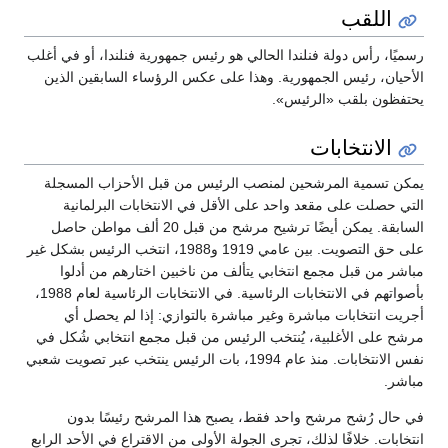
اللقب
رسميًا، رأس دولة فنلندا الحالي هو رئيس جمهورية فنلندا، أو في أغلب
الأحيان، رئيس الجمهورية. وهذا على عكس الرؤساء السابقين الذين
يحتفظون بلقب «الرئيس».
الانتخابات
يمكن تسمية المرشحين لمنصب الرئيس من قبل الأحزاب المسجلة
التي حصلت على مقعد واحد على الأقل في الانتخابات البرلمانية
السابقة. يمكن أيضًا ترشيح مرشح من قبل 20 ألف مواطن حاصل
على حق التصويت. بين عامي 1919 و1988، انتخب الرئيس بشكل غير
مباشر من قبل مجمع انتخابي يتألف من ناخبين اختارهم من أدلوا
بأصواتهم في الانتخابات الرئاسية. في الانتخابات الرئاسية لعام 1988،
أجريت انتخابات مباشرة وغير مباشرة بالتوازي: إذا لم يحصل أي
مرشح على الأغلبية، يُنتخب الرئيس من قبل مجمع انتخابي شُكل في
نفس الانتخابات. منذ عام 1994، بات الرئيس ينتخب عبر تصويت شعبي
مباشر.
في حال رُشح مرشح واحد فقط، يصبح هذا المرشح رئيسًا بدون
انتخابات. خلافًا لذلك، تجرى الجولة الأولى من الاقتراع في الأحد الرابع