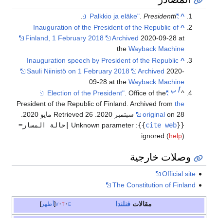
.
.
Presidentti
"Palkkio ja eläke"
^
Inauguration of the President of the Republic of
^
Finland, 1 February 2018
Archived
2020-09-28 at
the
Wayback Machine
Inauguration speech by President of the Republic
^
Sauli Niinistö on 1 February 2018
Archived
2020-
09-28 at the
Wayback Machine
أ
ب
. Office of the
"Election of the President"
^
President of the Republic of Finland. Archived from
the
on 28 سبتمبر 2020
original
. Retrieved 26 مايو 2020
.
{{
cite web
}}
:
Unknown parameter
|حالة المسار=
ignored (
help
)
وصلات خارجية
Official site
The Constitution of Finland
مقالات
فنلندا
e
t
v
أظهر