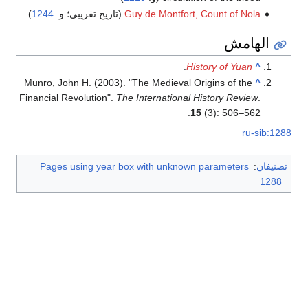
Guy de Montfort, Count of Nola
(تاريخ تقريبي؛ و.
1244
)
الهامش
.
History of Yuan
^
Munro, John H. (2003). "The Medieval Origins of the
^
Financial Revolution".
The International History Review
.
15
(3): 506–562.
ru-sib:1288
تصنيفان
:
Pages using year box with unknown parameters
1288