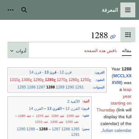
المعرفة
القائمة الرئيسية
بحث
أدوات
1288
تبديل عرض جدول المحتويات
مقالة
ناقش هذه الصفحة
أدوات
Year
1288
قرن 12
·
قرن 13
·
قرن 14
القرون
:
(
MCCLXX
ع1250
ع1260
ع1270
ع1280
ع1290
ع1300
ع1310
العقود
:
XVIII
) was
1285
1286
1287
1288
1289
1290
1291
السنوات
:
a
leap
year
الألفية 2
ألفية
:
starting on
القرن 12
–
القرن 13
–
القرن 14
قرون
:
Thursday
(link will
عقود
:
عقد 1250
عقد 1260
عقد 1270
–
عقد 1280
–
display the full
عقد 1290
عقد 1300
عقد 1310
calendar) of the
1290
1289
–
1288
–
1287
1286
1285
سنين
:
.
Julian calendar
1291