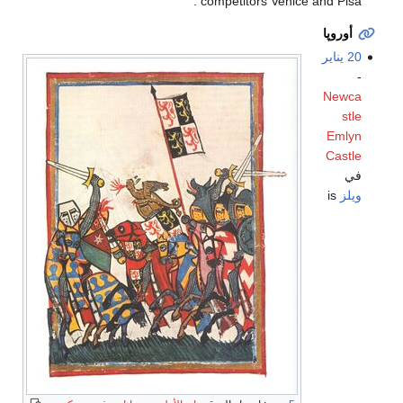
competitors Venice and Pisa .
أوروپا
20 يناير
-
Newca
stle
Emlyn
Castle
في
ويلز
is