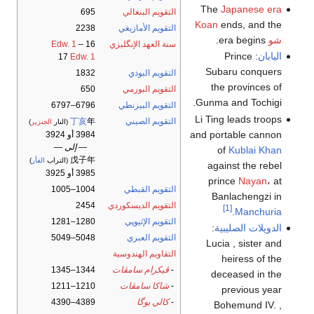
The
Japanese era
التقويم البنغالي
695
Koan
ends, and the
التقويم الأمازيغي
2238
شو
era begins.
سنة العهد الإنگليزي
16
–
Edw. 1
اليابان
: Prince
17
Edw. 1
Subaru conquers
التقويم البوذي
1832
the provinces of
التقويم البورمي
650
Gunma and Tochigi.
التقويم البيزنطي
6796–6797
Li Ting leads troops
التقويم الصيني
年
丁亥
(النار
الخنزير
)
and portable cannon
3984 أو 3924
— إلى —
of
Kublai Khan
戊子年
(التراب
الفأر
)
against the rebel
3985 أو 3925
prince
Nayan
، at
التقويم القبطي
1004–1005
Banlachengzi in
التقويم الديسكوردي
2454
[1]
.
Manchuria
التقويم الإثيوپي
1280–1281
الدويلات الصليبية
:
التقويم العبري
5048–5049
Lucia , sister and
التقاويم الهندوسية
heiress of the
-
ڤيكرام سامڤات
1344–1345
deceased in the
-
شاكا سامڤات
1210–1211
previous year
-
كالي يوگا
4389–4390
Bohemund IV. ,