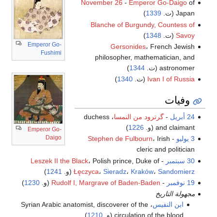
November 26
-
Emperor Go-Daigo
of
Japan (ت.
1339
)
Blanche of Burgundy, Countess of
Savoy
(ت.
1348
)
Emperor Go-
Gersonides
، French Jewish
Fushimi
philosopher, mathematician, and
astronomer (ت.
1344
)
Ivan I of Russia
(ت.
1340
)
وفيات
24 أبريل
-
گرترود من النمسا
، duchess
and claimant (و.
1226
)
Emperor Go-
Daigo
3 يوليو
-
، Irish
Stephen de Fulbourn
cleric and politician
30 سبتمبر
-
، Polish prince, Duke of
Leszek II the Black
Sandomierz
،
Kraków
،
Sieradz
،
Łęczyca
(و.
1241
)
19 نوفمبر
-
Rudolf I, Margrave of Baden-Baden
(و.
1230
)
مجهولة التاريخ
ابن النفيس
، Syrian Arabic anatomist, discoverer of the
circulation of the blood (و.
1210
)