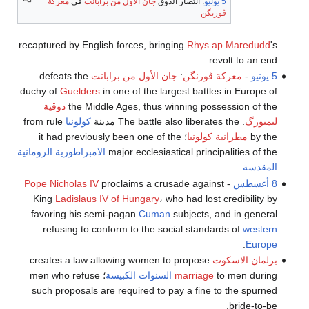
5 يونيو
: انتصار الدوق
جان الأول من برابانت
في
معركة
ڤورنگن
recaptured by English forces, bringing
Rhys ap Maredudd
's
revolt to an end.
5 يونيو
-
معركة ڤورنگن
:
جان الأول من برابانت
defeats the
duchy of
Guelders
in one of the largest battles in Europe of
the Middle Ages, thus winning possession of the
دوقية
ليمبورگ
. The battle also liberates the مدينة
كولونيا
from rule
by the
مطرانية كولونيا
؛ it had previously been one of the
major ecclesiastical principalities of the
الامبراطورية الرومانية
المقدسة
.
8 أغسطس
-
proclaims a crusade against
Pope Nicholas IV
King
Ladislaus IV of Hungary
، who had lost credibility by
favoring his semi-pagan
Cuman
subjects, and in general
refusing to conform to the social standards of
western
.
Europe
برلمان الاسكوت
creates a law allowing women to propose
to men during
marriage
السنوات الكبيسة
؛ men who refuse
such proposals are required to pay a fine to the spurned
bride-to-be.