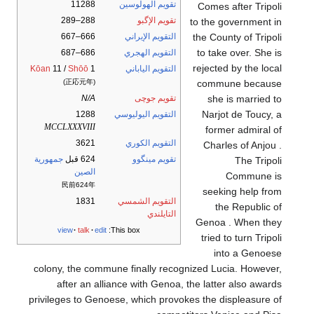
تقويم الهولوسين
11288
Comes after Tripoli
تقويم الإگبو
288–289
to the government in
the County of Tripoli
التقويم الإيراني
666–667
to take over. She is
التقويم الهجري
686–687
rejected by the local
التقويم الياباني
1
Shōō
11 /
Kōan
commune because
(正応元年)
she is married to
تقويم جوچى
N/A
Narjot de Toucy, a
التقويم اليوليوسي
1288
MCCLXXXVIII
former admiral of
التقويم الكوري
3621
Charles of Anjou .
تقويم مينگوو
624 قبل
جمهورية
The Tripoli
الصين
Commune is
民前624年
seeking help from
التقويم الشمسي
1831
the Republic of
التايلندي
Genoa . When they
view
talk
edit
This box:
tried to turn Tripoli
into a Genoese
colony, the commune finally recognized Lucia. However,
after an alliance with Genoa, the latter also awards
privileges to Genoese, which provokes the displeasure of