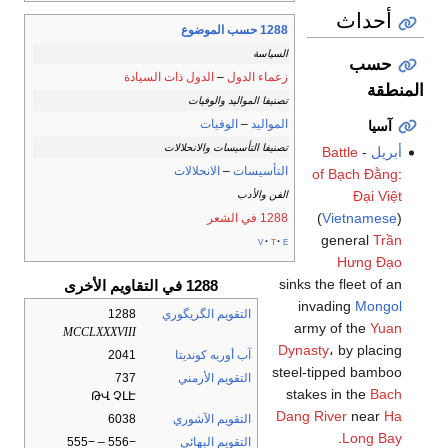
أحداث
1288 حسب الموضوع
السياسة
حسب
زعماء الدول
–
الدول ذات السيادة
المنطقة
تصنيفا المواليد والوفيات
المواليد
–
الوفيات
آسيا
تصنيفا التأسيسات والانحلالات
أبريل
-
Battle
التأسيسات
–
الانحلالات
of Bạch Đằng
:
Đại Việt
الفن والأدب
(
Vietnamese
)
1288 في الشعر
general
Trần
v
t
e
Hưng Đạo
sinks the fleet of an
1288 في التقاويم الأخرى
invading
Mongol
التقويم الگريگوري
1288
army of the
Yuan
MCCLXXXVIII
Dynasty
، by placing
آب أوربه كونديتا
2041
steel-tipped bamboo
التقويم الأرمني
737
stakes in the
Bach
ԹՎ ՉԼԷ
Dang River
near
Ha
التقويم الآشوري
6038
.
Long Bay
التقويم البهائي
−556 – −555