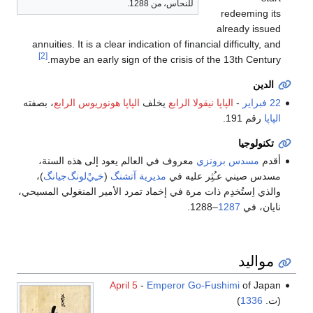
للنحاس، من 1288.
redeeming its
already issued
annuities. It is a clear indication of financial difficulty, and
[2]
maybe an early sign of the crisis of the 13th Century.
الدين
22 فبراير
-
الپاپا نيقولا الرابع
يخلف
الپاپا هونوريوس الرابع
، بصفته
الپاپا
رقم 191.
تكنولوجيا
أقدم
مسدس
برونزي
معروف في العالم يعود إلى هذه السنة،
مسدس صيني عـُثِر عليه في
مديرية آتشنگ
(
خـِيْ‌لونگ‌جيانگ
)،
والذي اِستُخدِم ذات مرة في إخماد تمرد الأمير المنغولي المسيحي،
نايان، في
1287
–1288.
مواليد
April 5
-
Emperor Go-Fushimi
of Japan
(ت.
1336
)