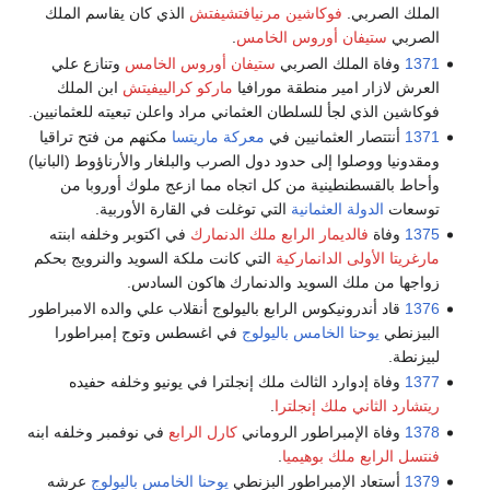
الملك الصربي.
فوكاشين مرنيافتشيفتش
الذي كان يقاسم الملك
الصربي
ستيفان أوروس الخامس
.
1371
وفاة الملك الصربي
ستيفان أوروس الخامس
وتنازع علي
العرش لازار امير منطقة مورافيا
ماركو كرالييفيتش
ابن الملك
فوكاشين الذي لجأ للسلطان العثماني مراد واعلن تبعيته للعثمانيين.
1371
أنتتصار العثمانيين في
معركة ماريتسا
مكنهم من فتح تراقيا
ومقدونيا ووصلوا إلى حدود دول الصرب والبلغار والأرناؤوط (البانيا)
وأحاط بالقسطنطينية من كل اتجاه مما ازعج ملوك أوروبا من
توسعات
الدولة العثمانية
التي توغلت في القارة الأوربية.
1375
وفاة
فالديمار الرابع ملك الدنمارك
في اكتوبر وخلفه ابنته
مارغريتا الأولى الدانماركية
التي كانت ملكة السويد والنرويج بحكم
زواجها من ملك السويد والدنمارك هاكون السادس.
1376
قاد أندرونيكوس الرابع باليولوج أنقلاب علي والده الامبراطور
البيزنطي
يوحنا الخامس باليولوج
في اغسطس وتوج إمبراطورا
لبيزنطة.
1377
وفاة إدوارد الثالث ملك إنجلترا في يونيو وخلفه حفيده
ريتشارد الثاني ملك إنجلترا
.
1378
وفاة الإمبراطور الروماني
كارل الرابع
في نوفمبر وخلفه ابنه
فنتسل الرابع ملك بوهيميا
.
1379
أستعاد الإمبراطور البزنطي
يوحنا الخامس باليولوج
عرشه