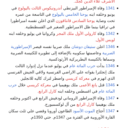
الأشرف علاء الدين كجك
.
1341
وفاة الإمبراطور البيزنطي
أندرونيكوس الثالث باليولوج
في
يونيو وخلفه ابنه
يوحنا الخامس باليولوج
في التاسعة من عمره
تحت وصاية
يوحنا السادس قانتاقوزن
الذي اعلن نفسه امبراطورا
في تراقيا بينما ظل الامبراطور الصغير في القسطنطنية.
1342
وفاة
كارولي الأول ملك المجر
وكرواتيا في يوليو وخلفه ابنه
لويس الأول
.
1346
اعلن
ستيفان دوشان
ملك صربيا نفسه قيصر
الإمبراطورية
الصربية
وعاصمتها سكوبيه بالإضافة إلى تطويره للكنيسة الصربية
وسماها بالكنيسة البطريركية الأرثوذكسية.
1346
بدأت
حرب المائة عام
في يوليو عندما نزل إدوارد الثالث
ملك إنجلترا بقواته علي الاراضي الفرنسية ولاقي الجيش الفرنسي
الذي انهزم في
معركة كريسي
واضطر لترك كاليه للانجليز.
1346
قتل
يانغ الأعمى
ملك بوهيميا في
معركة كريسي
خلال
حرب
المائة عام
في اغسطس وخلفه ابنه
كارل الرابع
.
1347
وفاة الإمبراطور الروماني لودفيش الرابع في اكتوبر وخلفه
ملك بوهيميا
كارل الرابع
من آل لوكسمبورج.
1347
أجتاح
الموت الأسود
الطاعون أوروبا وقضي علي ثلث سكان
القارة الأوروبية في الفترة من 1347م. حتي 1350م.