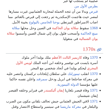
صليبية لم يستجب لها غير
بطرس الأول من
قبرص
وبدلا من أن تتجه الحملة لمحاربة العثمانيين غيرت مسارها
لمصر حيث هاجمت الإسكندرية ثم رجعت إلي قبرص بالغنائم. مما
اصاب الامبراطور البيزنطي
يوحنا الخامس باليولوج
بخيبة الأمل.
1368
سقوط
سلالة يوان الحاكمة
في الصين وحل محلها
سلالة
مينغ الحاكمة
وأنسحب فلول يوان إلي شمال الصين وأسسوا
سلالة
يوان الشمالية
في منغوليا.
1370s
1370
وفاة
كازيمير الثالث الأعظم
ملك بولندا أخر ملوك
أسرة بايست في نوفمبر وخلفه ابن أخته الملك
لويس الأول
المجري
ليحكم بولندا في أتحاد شخصي مع المجر.
1370
انقلب
تيمورلنك
علي سلطان إيلخانات تركستان وانتصر عليه
في معركة ضاجلجا في ابريل ودخل
سمرقند
واعلن نفسه حاكما
عليها مؤسسا
الدولة التيمورية
.
1371
وفاة قيصر بلغاريا
إيفان أليكسندر
في فبراير وخلفه القيصر
إيفان شيشمان
1371
لاقي الجيش العثماني جيش تحالف بلقاني مكون من الصرب
والبلغار في
معركة ماريتسا
في سبتمبر واستطاع الانتصار وقتل