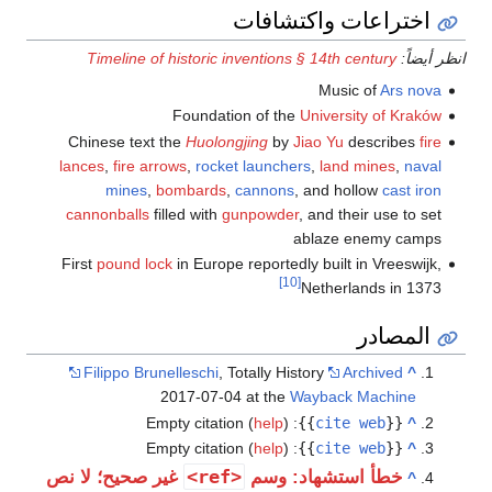
اختراعات واكتشافات
انظر أيضاً:
Timeline of historic inventions § 14th century
Music of
Ars nova
Foundation of the
University of Kraków
Chinese text the
Huolongjing
by
Jiao Yu
describes
fire
lances
,
fire arrows
,
rocket launchers
,
land mines
,
naval
mines
,
bombards
,
cannons
, and hollow
cast iron
cannonballs
filled with
gunpowder
, and their use to set
ablaze enemy camps
First
pound lock
in Europe reportedly built in Vreeswijk,
[10]
Netherlands in 1373
المصادر
Filippo Brunelleschi
, Totally History
Archived
^
2017-07-04 at the
Wayback Machine
Empty citation (
help
)
:
}}
cite web
{{
^
Empty citation (
help
)
:
}}
cite web
{{
^
<ref>
خطأ استشهاد: وسم
غير صحيح؛ لا نص
^