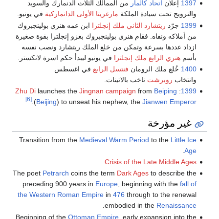
1397
إعلان
اتحاد كالمار
من الممالك الثلاث الدنمارك والسويد
والنرويج تحت سيادة الملكة
مارغريتا الأولى الدانماركية
في يونيو.
1399
جرّد
ريتشارد الثاني ملك إنجلترا
ابن عمه هنري بولينجبروك
من أملاكه ونفاه. فقام هنري بولينجبروك بغزو إنجلترا بقوة صغيرة
ازداد عددها بسرعة وتمكن من خلع الملك ريتشارد ونصب نفسه
بأسم
هنري الرابع ملك إنجلترا
في يونيو ليبدأ حكم اسرة لانكستر.
1400
خُلع ملك الرومان
فنتسل الرابع
في اغسطس
وانتخاب
روبرشت
ناخب بالاتينات.
Zhu Di
launches the
Jingnan campaign
from
Beiping
:
1399
[6]
.
(
Beijing
) to unseat his nephew, the
Jianwen Emperor
غير مؤرخة
Transition from the
Medieval Warm Period
to the
Little Ice
.
Age
Crisis of the Late Middle Ages
The poet
Petrarch
coins the term
Dark Ages
to describe the
preceding 900 years in
Europe
, beginning with the
fall of
the Western Roman Empire
in
476
through to the renewal
.
embodied in the
Renaissance
Beginning of the
Ottoman Empire
, early expansion into the