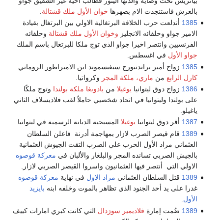
بياتريس تحت وصاية والدتها الينور فطالب اخيه غير الشقيق جواو
بالعرش فاستنجدت الام بصهرها
خوان الأول ملك قشتالة
.
1385
أندلعت حرب الخلافة البرتغالية الاولي بين البرتغال بقيادة
الامير جواو وحلفائه الانجليز
وخوان الأول ملك قشتالة
وحلفائه
الفرنسيين وانتصر اخيرا جواو الذي توج ملكا للبرتغال باسم الملك
جواو الأول
في اغسطس.
1385
زواج أمير براندنبورج سيغيسموند ابن الامبراطور الروماني
كارل الرابع
من
ماري، ملكة المجر
وكرواتيا.
1386
زواج دوق ليتوانيا
يوغيلا
من
يادويغا ملكة بولندا
وتوج ملكًا
على بولندا وليتوانيا في اتحاد شخصيي حاملاً لقب فلاديسلاف الثاني
ياغيلو.
1387
أقر دوق ليتوانيا
يوغيلا
المسيحية الديانة الرسمية في ليتوانيا.
1389
قام قيصر الصرب لازار بمهاجمة أدرنة فاعلن السلطان
العثماني مراد الأول الحرب علي الصرب التقت الجيوش العثمانية
بالجيش الصربي تسانده المجر والبلغار والألبان في
معركة قوصوه
الاولي التي أنتصر فيها العثمانيون واسروا القيصر الصربي لازار.
1389
قتل السلطان العثماني
مراد الاول
في نهاية
معركة قوصوه
غدرا على يد أحد الجنود الذي تظاهر بالموت وخلفه ابنه
بايزيد
الأول
.
1389
ضُمت إمارة
فلاديمير سوزدال
التي كانت كبري امارات كييف