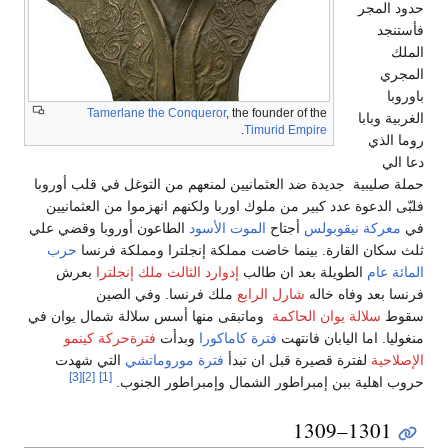
حدود المجر
فأستنجد
الملك
المجري
باوروبا
Tamerlane the Conqueror
, the founder of the
الغربية وبابا
.
Timurid Empire
روما الذي
دعا الي
حملة صليبية جديدة ضد العثمانيين لمنعهم من التوغل في قلب أوروبا
فلبّى الدعوة عدد كبير من ملوك اوربا ولكنهم انهزموا من العثمانيين
في
معركة نيقوبولس
أجتاح
الموت الأسود
الطاعون أوروبا وقضي علي
ثلث سكان القارة. بينما خاضت مملكة إنجلترا ومملكة فرنسا
حرب
المائة عام
الطويلة بعد ان طالب
إدوارد الثالث ملك إنجلترا
بعرش
فرنسا بعد وفاه خاله
شارل الرابع
ملك فرنسا. وفي الصين
سقوط
سلالة يوان الحاكمة
وماتبقى منها أسس سلالة شمال يوان في
منغوليا. اما اليابان فانتهت
فترة كاماكورا
وبدأت
فترةحركة كينمو
الإصلاحية
لفترة قصيرة قبل ان تبدأ
فترة موروماتشي
التي شهدت
[3]
[2]
[1]
حروب اهلية ببن إمبراطور الشمال وإمبراطور الجنوب.
1301–1309