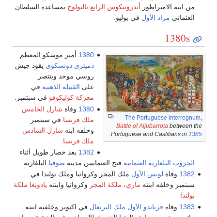
من ابنه الامبراطور
أندرونيكوس الرابع باليولوج
بمساعدة السلطان
العثماني
مراد الأول
في يوليو.
1380s
1380
أمير موسكو المعظم
دميتري دونسكوي
يقود جيش
روسي موحد وينتصر
على
القبيلة الذهبية
في
معركة كوليكوفو
في سبتمبر.
1380
وفاة
شارل الخامس
The Portuguese interregnum
,
ملك فرنسا
في سبتمبر
Battle of Aljubarrota
between the
وخلفه ابنه
شارل السادس
.
Portuguese and Castilians in
1385
ملك فرنسا
.
1382
بعد حصار طويل أثناء
الحروب البلغارية العثمانية
فتح العثمانيين مدينة
صوفيا
البلغارية.
1382
وفاة
لويس الأول
ملك المجر وكرواتيا وملك بولندا في
سبتمبر وخلفه ابنته
ماري، ملكة المجر
وكرواتيا وابنته
يادويغا ملكة
بولندا
1383
وفاه
فرناندو الأول ملك البرتغال
في اكتوبر وخلفته ابنته