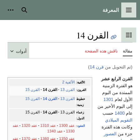
المعرفة
القائمة الرئيسية
بحث
أدوات
القرن 14
تبديل عرض جدول المحتويات
مقالة
ناقش هذه الصفحة
أدوات
(تم التحويل من
قرن 14
)
القرن الرابع عشر
الألفية 2
الألفية:
هو الفترة الزمنية
القرن 13
القرن 14
القرن 15
القرون:
الممتدة من اليوم
القرن 13
القرن 14
القرن 15
الأول لعام
1301
خطوط
زمنية:
إلى اليوم الأخير من
القرن 13
القرن 14
القرن 15
عام
1400
حسب
زعماء
الدول:
التقويم الميلادي
عقد 1300
عقد 1310
عقد 1320
عقد
العقود
:
وكانت هذه الفترة
1330
عقد 1340
جزء من
العصور
عقد 1350
عقد 1360
عقد 1370
عقد