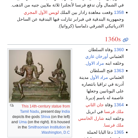
في الشمال وأن تدفع فرنسا لأنجلترا ثلاثة ملايين جنيه من الذهب.
1358
وقعت معاهدة زادار بين الملك
لويس الأول المجري
وجمهورية البندقية في فبرابر تنازلت فيها البندقية عن الساحل
الادرياتيكي الشرقي دلماسيا (كرواتيا).
1360s
1360
وفاة السلطان
العثماني
أورخان غازي
وخلفه ابنه
مراد الاول
.
1363
فتح السلطان
العثماني
مراد الأول
مدينة
أدرنة في تراقيا بانتصاره
على اليونانيين وجعلها
عاصمة له باسم إديرنا.
1364
وفاة
جان الثاني
This 14th-century statue from
ملك فرنسا
في ابريل
Tamil Nadu
, present day
India
depicts the gods
Shiva
(on the left)
وخلفه ابنه
شارل الخامس
and
Uma
(on the right). It is housed
ملك فرنسا
.
in the
Smithsonian Institution
in
1365
دعا البابا لحملة
Washington, D.C.