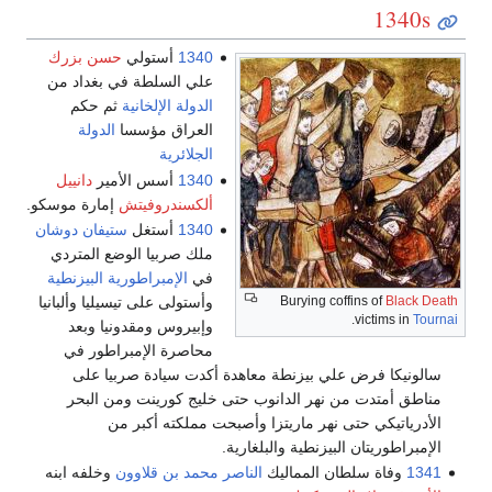
1340s
1340
أستولي
حسن بزرك
علي السلطة في بغداد من
الدولة الإلخانية
ثم حكم
العراق مؤسسا
الدولة
الجلائرية
1340
أسس الأمير
دانييل
ألكسندروفيتش
إمارة موسكو.
1340
أستغل
ستيفان دوشان
ملك صربيا الوضع المتردي
في
الإمبراطورية البيزنطية
وأستولى على تيسيليا وألبانيا
Burying coffins of
Black Death
.
victims in
Tournai
وإبيروس ومقدونيا وبعد
محاصرة الإمبراطور في
سالونيكا فرض علي بيزنطة معاهدة أكدت سيادة صربيا على
مناطق أمتدت من نهر الدانوب حتى خليج كورينت ومن البحر
الأدرياتيكي حتى نهر ماريتزا وأصبحت مملكته أكبر من
الإمبراطوريتان البيزنطية والبلغارية.
1341
وفاة سلطان المماليك
الناصر محمد بن قلاوون
وخلفه ابنه