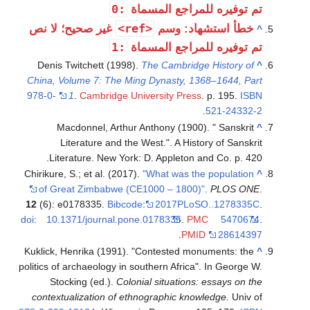
:0
تم توفيره للمراجع المسماة
<ref>
خطأ استشهاد: وسم
غير صحيح؛ لا نص
^
:1
تم توفيره للمراجع المسماة
Denis Twitchett (1998).
The Cambridge History of
^
China, Volume 7: The Ming Dynasty, 1368–1644, Part
978-0-
1
.
Cambridge University Press
. p. 195.
ISBN
.
521-24332-2
Macdonnel, Arthur Anthony (1900). " Sanskrit
^
Literature and the West.". A History of Sanskrit
Literature. New York: D. Appleton and Co. p. 420.
Chirikure, S.; et al. (2017).
"What was the population
^
of Great Zimbabwe (CE1000 – 1800)"
.
PLOS ONE
.
12
(6): e0178335.
Bibcode
:
2017PLoSO..1278335C
.
doi
:
10.1371/journal.pone.0178335
.
PMC
5470674
.
.
PMID
28614397
Kuklick, Henrika (1991). "Contested monuments: the
^
politics of archaeology in southern Africa". In George W.
Stocking (ed.).
Colonial situations: essays on the
contextualization of ethnographic knowledge
. Univ of