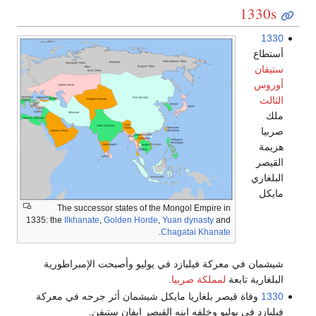
1330s
1330
أستطاع
ستيفان
أوروس
الثالث
ملك
صربيا
هزيمة
القيصر
البلغاري
مايكل
The successor states of the Mongol Empire in
1335: the
Ilkhanate
,
Golden Horde
,
Yuan dynasty
and
.
Chagatai Khanate
شيشمان في معركة فيلبازد في يوليو وأصبحت الإمبراطورية
البلغارية تابعة
لمملكة صربيا
.
1330
وفاة قيصر بلغاريا مايكل شيشمان أثر جرحه في معركة
فيلبازد في يوليو وخلفه ابنه القيصر ايفان ستيفن.