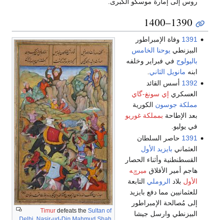
روس إلى إمارة موسكو الكبرى.
1390–1400
1391
وفاة الإمبراطور
البيزنطي
يوحنا الخامس
باليولوج
في فبراير وخلفه
ابنه
مانويل الثاني
.
1392
أسس القائد
العسكري
إي سونغ-گاي
مملكة جوسون
الكورية
بعد الإطاحة
بمملكة غوريو
في يوليو.
1391
حاصر السلطان
العثماني
بايزيد الأول
القسطنطنية وأثناء الحصار
هاجم أمير الأفلاق
ميرݘه
الأول
بلاد
الروملي
التابعة
للعثمانيين مما دفع بايزيد
إلى مُصالحة الإمبراطور
Timur
defeats the
Sultan of
البيزنطي وارسل جيشا
Delhi
,
Nasir-ud-Din Mahmud Shah