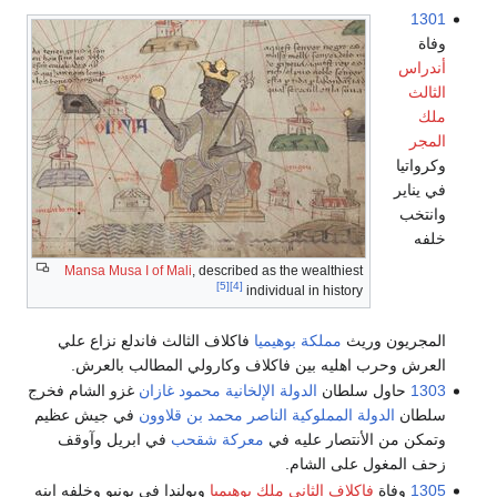
1301
وفاة
أندراس
الثالث
ملك
المجر
وكرواتيا
في يناير
وانتخب
خلفه
Mansa
Musa I of Mali
, described as the wealthiest
[5]
[4]
individual in history
المجريون وريث
مملكة بوهيميا
فاكلاف الثالث فاندلع نزاع علي
العرش وحرب اهليه بين فاكلاف وكارولي المطالب بالعرش.
1303
حاول سلطان
الدولة الإلخانية
محمود غازان
غزو الشام فخرج
سلطان
الدولة المملوكية
الناصر محمد بن قلاوون
في جيش عظيم
وتمكن من الأنتصار عليه في
معركة شقحب
في ابريل وآوقف
زحف المغول على الشام.
1305
وفاة
فاكلاف الثاني ملك بوهيميا
وبولندا في يونيو وخلفه ابنه