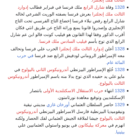
1328
وفاة
شارل الرابع
ملك فرنسا في فبراير فطالب
إدوارد
الثالث ملك إنجلترا
بعرش فرنسا بصفته الوريث الشرعي لخاله
شارل الرابع رفض نبلاء فرنسا إخضاع التاج الفرنسي تحت التاج
الإنجليزي وإصدروا قانونا يمنع وراثة التاج عن طريق انثي فكان
أقرب الذكور وفقا لهذا القانون هو فيليب كونت فالو ابن عم شارل
الرابع الذي توج بأسم
فيليب السادس ملك فرنسا
.
1328
أعلن
إدوارد الثالث ملك إنجلترا
الحرب علي فرنسا وتحالف
معه الإمبراطور الروماني لودفيش الرابع ضد فرنسا
في حرب
المائة عام
.
1328
خُلع الإمبراطور البيزنطي
أندرونيكوس الثاني باليولوج
في
مايو علي يد حفيده الذي توج بدلا منه باسم الإمبراطور
أندرونيكوس
الثالث باليولوج
.
1328
انتهاء
حرب الاستقلال الاسكتلندية الأولى
بانتصار
الإسكتلنديين وتوقيع معاهدة نورثامتون.
1329
حاصر السلطان العثماني
أورخان غازي
مدينتي نيقية
ونيقوميديا البيزنطية فارسل الامبراطور البيزنطي
أندرونيكوس
الثالث باليولوج
جيشا لملاقة الجيش العثماني لفك الحصار ولكنه
انهزم في
معركة بيليكانون
في يونيو واستولي العثمانيين علي
بيثينيا
.