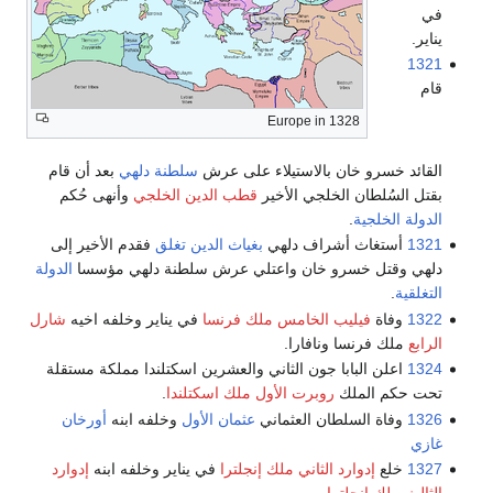
في
يناير.
1321
قام
Europe in 1328
القائد خسرو خان بالاستيلاء على عرش
سلطنة دلهي
بعد أن قام
بقتل السُلطان الخلجي الأخير
قطب الدين الخلجي
وأنهى حُكم
الدولة الخلجية
.
1321
أستغاث أشراف دلهي
بغياث الدين تغلق
فقدم الأخير إلى
دلهي وقتل خسرو خان واعتلي عرش سلطنة دلهي مؤسسا
الدولة
التغلقية
.
1322
وفاة
فيليب الخامس ملك فرنسا
في يناير وخلفه اخيه
شارل
الرابع
ملك فرنسا ونافارا.
1324
اعلن البابا جون الثاني والعشرين اسكتلندا مملكة مستقلة
تحت حكم الملك
روبرت الأول ملك اسكتلندا
.
1326
وفاة السلطان العثماني
عثمان الأول
وخلفه ابنه
أورخان
غازي
1327
خلع
إدوارد الثاني ملك إنجلترا
في يناير وخلفه ابنه
إدوارد
الثالث ملك إنجلترا
.