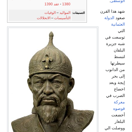
الوسطى
.
1380
عقد 1390
شهد هذا القرن
المواليد
–
الوفيات
التصنيفات:
صعود
الدولة
التأسيسات
–
الانحلالات
العثمانية
التي
توسعت في
شبه جزيرة
البلقان
لتبسط
سيطرتها
من الدانوب
إلى بحر
إيجة وبعد
اخضاع
الصرب في
معركة
قوصوه
أخضعت
البلغار
ووصلت الي