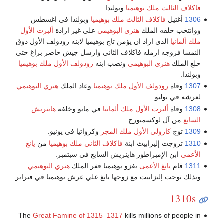
فاكلاف الثالث ملك بوهيميا
وبولندا.
1306
أغتيل
فاكلاف الثالث ملك بوهيميا
وبولندا في اغسطس
ووانتخب خلفه الملك
هنري البوهيمي
علي غير ارادة
ألبرت الأول
ملك ألمانيا
الذي اراد ان يؤمن تاج بوهيميا لابنه رودولف الأول دوق
النمسا فزوجه ارمله فاكلاف الثاني وارسل جيش حاصر براغ حتي
خلع الملك
هنري البوهيمي
ونصب ابنه
رودولف الأول ملك بوهيميا
وبولندا.
1307
وفاة
رودولف الأول ملك بوهيميا
وعاد الملك
هنري البوهيمي
لعرشه في يوليو.
1308
وفاة
ألبرت الأول ملك ألمانيا
في مايو وخلفه
هاينريش
السابع
من آل لوكسمبورج.
1309
توج
كارولي الأول ملك المجر
وكرواتيا في يونيو.
1310
تزوجت إليزابيث ابنة
فاكلاف الثاني ملك بوهيميا
من
يانغ
الأعمى
ابن الإمبراطور هاينريش السابع في سبتمبر.
1311
قام
يانغ الأعمى
بغزو بوهيميا ففر الملك
هنري البوهيمي
وبذلك توجت إليزابيث مع زوجها يانغ علي عرش بوهيميا في فبراير.
1310s
The
Great Famine of 1315–1317
kills millions of people in