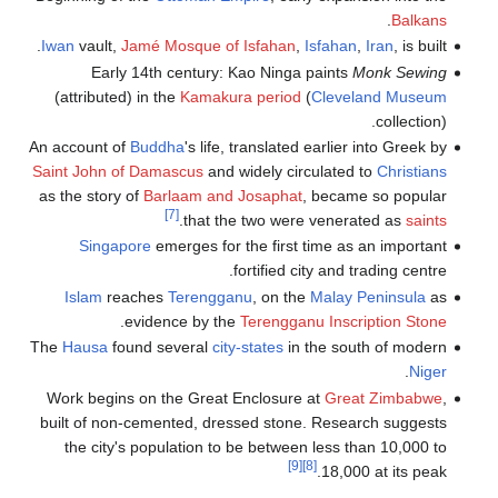
.
Balkans
Iwan
vault,
Jamé Mosque of Isfahan
,
Isfahan
,
Iran
, is built.
Early 14th century: Kao Ninga paints
Monk Sewing
(attributed) in the
Kamakura period
(
Cleveland Museum
collection).
An account of
Buddha
's life, translated earlier into Greek by
Saint John of Damascus
and widely circulated to
Christians
as the story of
Barlaam and Josaphat
, became so popular
[7]
.
that the two were venerated as
saints
Singapore
emerges for the first time as an important
fortified city and trading centre.
Islam
reaches
Terengganu
, on the
Malay Peninsula
as
.
evidence by the
Terengganu Inscription Stone
The
Hausa
found several
city-states
in the south of modern
.
Niger
Work begins on the Great Enclosure at
Great Zimbabwe
,
built of non-cemented, dressed stone. Research suggests
the city's population to be between less than 10,000 to
[9]
[8]
18,000 at its peak.