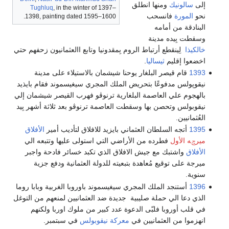
إلى
سالونيك
ومنها انطلق
Tughluq
, in the winter of 1397–
نحو
المورة
فانسحب
1398, painting dated 1595–1600.
البنادقة من أمامه
وسقطت بِيده مدينة
خالكيذا
لِينقطع أرتباط الروم بِمقدونيا وتابع االعثمانيون زحفهم حتي
اخضعوا إقليم
ثيساليا
.
1393
قام قيصر البلغار يوحنا شيشمان بالاستيلاء على مدينة
نيقوپولس مدفوعًا بتحريض الملك المجري سيغيسموند فقام بايذيد
بالهجوم علي العاصمة البلغارية ترنوڤو فهرب القيصر شيشمان إلي
نيقوبولس وتحصن بها وسقطت العاصمة ترنوڤو بعد ثلاثة أشهر بِيد
العُثمانيين.
1395
أتجه السلطان العثماني بايزيد للافلاق لتأديب أمير
الأفلاق
ميرݘه الأول
فطرده من الأراضي التي استولى عليها وتتبعه الي
الأفلاق
واشتبك مع جيش الافلاق الذي تكبد خسائر فادحة واجبر
ميرجة على توقيع مُعاهدة بتبعيته للدولة العثمانية ودفع جزية
سنوية.
1396
أستنجد الملك المجري سيغيسموند باوروبا الغربية وبابا روما
الذي دعا الي حملة صليبية جديدة ضد العثمانيين لمنعهم من التوغل
في قلب أوروبا فلبّى الدعوة عدد كبير من ملوك اوربا ولكنهم
انهزموا من العثمانيين في
معركة نيقوبولس
في سبتمبر.