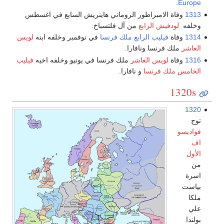
.
Europe
1313
وفاة الامبراطور الروماني هاينريش السابع في اغسطس
وخلفه
لودفيش الرابع
من آل فلتسباخ.
1314
وفاة
فيليب الرابع ملك فرنسا
في نوفمبر وخلفه ابنه
لويس
العاشر
ملك فرنسا ونافارا.
1316
وفاة
لويس العاشر
ملك فرنسا في يونيو وخلفه اخيه
فيليب
الخامس ملك فرنسا
و نافارا.
1320s
1320
توج
فواديسو
اف
الأول
من
اسرة
بياست
ملكا
علي
بولندا