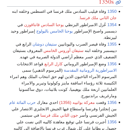
1350s
1350
وفاة فيليب السادس ملك فرنسا في اغسطس وخلفه ابنه
جان الثاني ملك فرنسا
.
1354
عُزل الامبراطور البزنطي
يوحنا السادس قانتاقوزن
في
ديسمبر واصبح الإمبراطور
يوحنا الخامس باليولوج
إمبراطور وحيد
لبيزنطة.
1355
وفاة قيصر الصرب واليونانيين
ستيفان دوشان
الرابع في
دييسمبر وخلفه ابنه
ستيفان أوروس الخامس
المعروف بستيفان
الضعيف الذي خسر معظم أراضي الدولة الصربية في عهده.
1356
وضع الإمبراطور الروماني
كارل الرابع
قواعد الانتخابات
الامبراطورية الرومانية المقدسة
(المرسوم الذهبي) سمى
المرسوم الأمراء الناخبون الذين لهم حق انتخاب الملك وهم امراء
الكنيسة ثلاثة رؤساء اساقفة ماينز وكولونيا وتيرير والامراء
العلمانيين اربعة ملك بوهيميا، كونت بلاتينات، دوق ساكسونيا
ومارغريف براندنبورج.
1356
وقعت
معركة بواتييه (1356)
احدي معارك
حرب المائة عام
بين إنجلترا وفرنسا واستطاع فيها الجيش الانجليزي الانتصار علي
الجيش الفرنسي وأسر
جون الثاني ملك فرنسا
في سبتمبر.
1356
أجبرت فرنسا علي توقيع معاهدة كالييه التي نصت علي
حصول بريطانيا على كل شمال غرب فرنسا بالاضافة الي كالييه