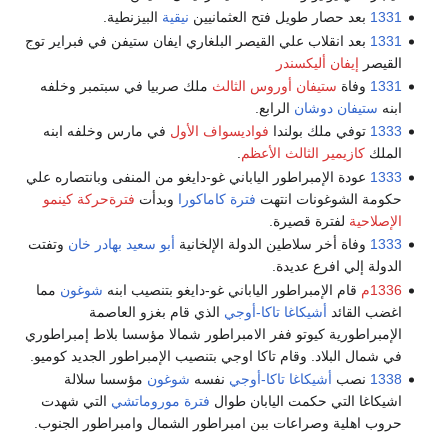
1331
بعد حصار طويل فتح العثمانيين
نيقية
البيزنطية.
1331
بعد انقلاب علي القيصر البلغاري ايفان ستيفن في فبراير توج
القيصر
إيفان أليكسندر
1331
وفاة
ستيفان أوروس الثالث
ملك صربيا في سبتمبر وخلفه
ابنه
ستيفان دوشان
الرابع.
1333
توفي ملك بولندا
فواديسواف الأول
في مارس وخلفه ابنه
الملك
كازيمير الثالث الأعظم
.
1333
عودة الإمبراطور الياباني غو-دايغو من المنفى وبانتصاره علي
حكومة الشوغونات انتهت
فترة كاماكورا
وبدأت
فترةحركة كينمو
الإصلاحية
لفترة قصيرة.
1333
وفاة أخر سلاطين الدولة الإلخانية
أبو سعيد بهادر خان
وتفتت
الدولة إلي افرع عديدة.
1336م
قام الإمبراطور الياباني غو-دايغو بتنصيب ابنه
شوغون
مما
اغضب القائد
أشيكاغا تاكا-أوجي
الذي قام بغزو العاصمة
الإمبراطورية كيوتو ففر الامبراطور شمالا مؤسسا بلاط إمبراطوري
في شمال البلاد. وقام تاكا اوجي بتنصيب الإمبراطور الجديد كوميو.
1338
نصب
أشيكاغا تاكا-أوجي
نفسه
شوغون
مؤسسا سلالة
اشيكاغا التي حكمت اليابان طوال
فترة موروماتشي
التي شهدت
حروب اهلية وصراعات ببن امبراطور الشمال وامبراطور الجنوب.