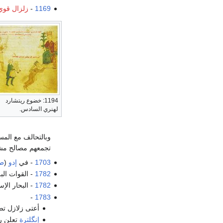
1169
-
زلزال قوي
1194: خضوع ريتشارد
لهنري السادس.
وبالتحالف مع المس
تجمعهم مصالح مش
1703
- في
إدو
(
طو
1782
- القوات ال
1782
- البحار الإ
-
1783
أعتى زلازل 
إنگلترة
تعلن رس