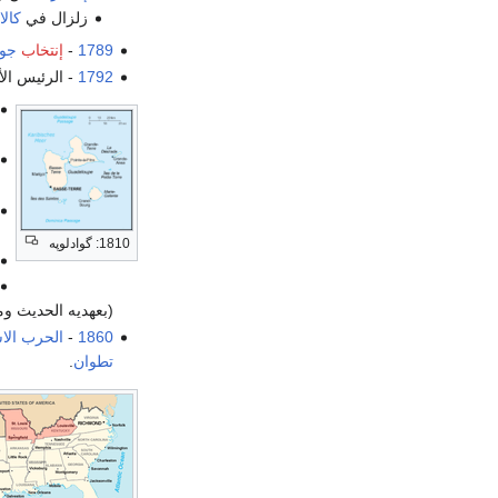
زلزال في
كالا
1789
-
إنتخاب
جو
1792
- الرئيس الأ
1810: گوادلوپه
(بعهديه الحديث ومعظم القد
1860
-
الحرب الاس
تطوان
.