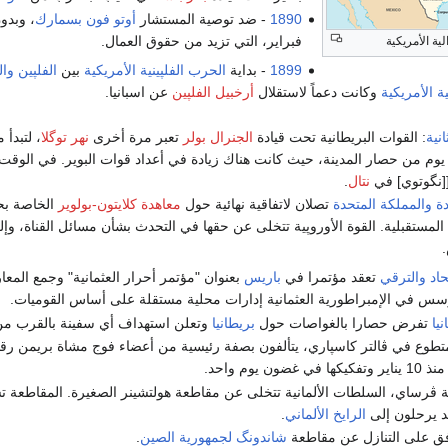
1890
- ضد توصية المستشار
أوتو فون بسمارك
، وبدو
فبراير، التي تزيد من حقوق العمال.
1899
- بداية
الحرب الفلپينية الأمريكية
بين
الفلپين
وال
ة الأمريكية
وكانت دعماً لاستقلال
أرخبيل الفلپين
عن اسبانيا.
نية
: القوات البريطانية تحت قيادة
الجنرال بولر
تعبر مرة أخرى
نهر توگلا
، لتبدأ 
وم من حصار المدينة، حيث كانت هناك زيادة في أعداد قوات البوير. في الوق
[نگوتوي] في
نتال
.
دة
والمملكة المتحدة
تصلان لاتفاقية نهائية حول
معاهدة كلايتون-بولوير
الخاصة بحق
لمستقبلية. القوة الأوروپية تتخلى عن حقها في التحدث بشأن مسائل القناة، و
حاد والترقي
تعقد مؤتمرا في
باريس
بعنوان "مؤتمر أحرار العثمانية" وجمع الم
ؤسس في الإمبراطورية العثمانية إدارات محلية مستقلة على أساس القوميات.
نيا
تفرض حصارا بالغواصات حول
بريطانيا
وتعلن استهداف أي سفينة بالقرب من 
ن يوم واحد.
خطة ڤرساي، السلطات الألمانية تتخلى عن مقاطعة هولتشينر الصغيرة. المقاطعة
 يرحلون إلى
الرايخ الألماني
.
ق على التنازل عن مقاطعة
شاندونگ
لجمهورية الصين
.