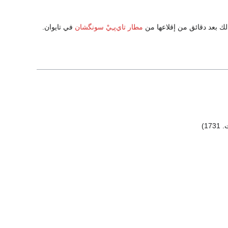
لك بعد دقائق من إقلاعها من
مطار تاي‌پـِيْ سونگشان
في تايوان.
173)