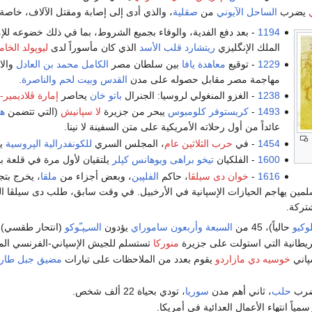
يضرب
الساحل الآيوني
من
صقلية
، والذي أدى إلى إصابة ومقتل الآلاف، خاص
1194
- بعد دفع الفدية، والوفاء بجميع الشروط، بما في ذلك خضوعه لل
الملك الإنگليزي
ريتشارد قلب الأسد
الذي كان مأسوراً لدى
ليوپولد الخا
1229
- توقيع
معاهدة يافا
بين سلطان مصر
الكامل محمد بن العادل
والا
مهاجمة مصر مقابل حصوله على مدن
القدس
وبيت لحم
والناصرة
.
1238
- الغزو المنغولي لروسيا: الجنرال
باتو خان
يحاصر
إمارة ڤلاديمير
1493
-
كريستوفر كلومبوس
يبحر من جزيرة
لا سپانيش
(التي تتضمن
ها
عائداً من أول رحلاته الأمريكية على متن السفينة لا نينا.
1454
- في
حرب الثلاثين عام
، المجلس السري
للكونفدرالية الپروسية
ير
1600
- الفلكيان
تيخو براهى
ويوهانس كپلر
يلتقيان لأول مرة في قلعة ب
1616
-
خوان دى سيلڤا
، حاكم
الفلپين
، وبعض أجزاء من
ملقا
لمين يهاجم الحيازات الإسپانية في الأرخبيل. في وقت سابق، طلب دى سيلڤا ال
تركة.
كيو
حالياً)، 45 من
السبعة وأربعون ساموراي
يؤدون
السـِپـّوكو
(انتحار طقسي) ان
بريطانية التي استولت على جزيرة
منوركا
تستسلم للجيش الإسپاني-الفرنسي الم
سپاني
خوسيه دي مازاردو
يقوم بعدد من الملاحظات على تيارات
مضيق جبل طار
تضرب
حلب
، ثاني أهم مدن
سوريا
، تودي بحياة 22 ألف شخص.
مياً انتهاء الأعمال العدائية في أمريكا.