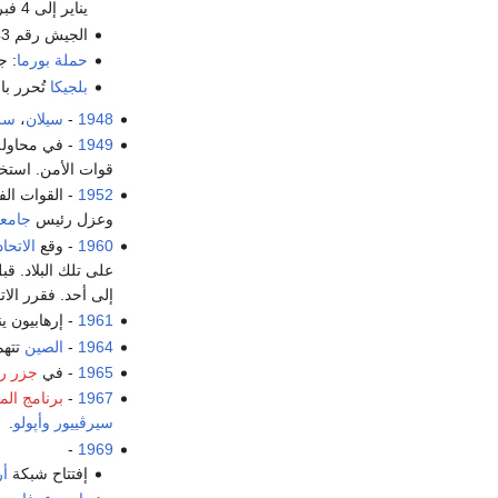
يناير إلى 4 فبراير 1945.
الجيش رقم 43 على الجبهة الپروسية الثالثة: إ.د. تشرنياخوڤسكي يدمر حامية ميناء كرانتز، ويصل لساحل بحر البلطيق.
حملة بورما
: 
بلجيكا
تُحرر با
1948
-
سيلان
،
سري
1949
- في محاولة
قوات الأمن. استخ
1952
- القوات ال
وعزل رئيس
جامعة
1960
- وقع
الاتحا
على تلك البلاد. قب
إلى أحد. فقرر الا
1961
- إرهابيون ي
1964
-
الصين
تته
1965
- في
جزر ر
1967
-
برنامج الم
سيرڤييور
وأپولو
.
-
1969
إفتتاح شبكة
أر