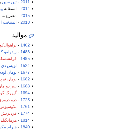
2011
-
ثين سين
ي
2014
- استقالة
بي
2015
- مصرع ما لا يقل عن 35 شخ
2018
-
المنتخب ا
مواليد
1402
-
نزاهوال‌كو
1483
-
ريدولفو گرل
1495
-
فرانشسكو 
1524
-
لويس دي 
1677
-
يوهان لودڤ
1682
-
يوهان فرد
1688
-
پيير دو مار
1694
-
گيورگ گوت
1725
-
درو دروري
1761
-
بلاوسيوس
1774
-
فرديريش 
1814
-
هرمانگيلدو
1840
-
هيرام مكس