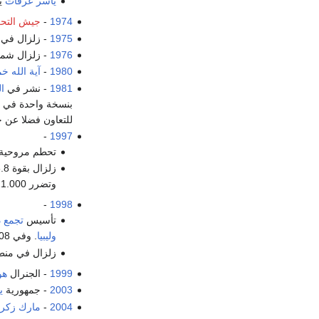
ياسر عرفات
يت
1974
-
جيش التحر
1975
- زلزال في
1976
- زلزال شم
1980
-
آية الله
خم
1981
- نشر في
ا
بنسخة واحدة في
للتعاون فضلا عن ج
-
1997
تحطم مروحية
زلزال بقوة 6.8 درجة يضرب منطقة حدود
وتضرر 11.000 منزل في منطقة
-
1998
تأسيس
تجمع 
وليبيا
. وفي 2008، بلغ عدد الدول الأعضاء 28 دولة أفريقية.
زلزال في منط
1999
- الجنرال
هو
2003
- جمهورية
ي
2004
-
مارك زكر