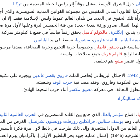
ان
حول الشرق الأوسط يفشل مؤقتاً إثر رفض الخطة المقدمة من
تركيا
.
يا القانون المدني المقتبس من مجموعة القوانين المدنية السويسرية والذي أجاز
أة تلك الحقوق في العديد من بلدان العالم عموما وليس الإسلامية فقط. إلا ان 
ة لهذا النضال صدور ورقة نقدية جديدة من فئة الخمسين ليرة وعليها لأول مرة 
 پندين،
إنگلترة
،
مالكولم كامبل
يحقق رقماً قياسياً في قطع 1 كيلومتر بمركبة أرضية في زمن 12.79 ثانية أي بسرعة 281 كم/س.
ية اليابانية الثانية
:
هاربين
،
منشوريا
، تسقط في يد
اليابانيين
.
أساسية في
دستور ڤايمار
، وخصوصاً حرية التجمع وحرية الصحافة، يقيدها مرسو
لية الرايخ
ڤلهلم فريك
يتمتع بصلاحيات واسعة.
ل عنصر
مشع
يتم تخليقه.
: الاحتلال البريطاني يُحاصر الملك
فاروق
بقصر عابدين
ويجبره على تكلي
بين الحكومة وفاروق، وفقد مصداقية
حزب الوفد
وشعبيته.
أسطول التحالف في معركة
مضيق مكسر
أثناء حرب المحيط الهادئ.
 ستالينگراد
.
ا
، افتتاح
مؤتمر يالطا
، الذي جمع بين القادة المنتصرين في
الحرب العالمية الثانية
نيا، وهم
يوسف ستالين
،
فرانكلين روزفلت
وونستون تشرتشل
. الغرض من المؤ
العالم بين الدول المنتصرة. وإلى ذلك طرحت في يالطا لأول مرة فكرة تأسيس