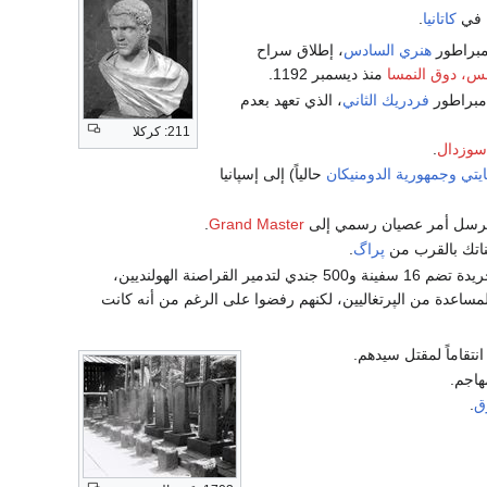
ة في
كاتانيا
.
إمبراطور
هنري السادس
، إطلاق سراح
مس، دوق النمسا
منذ ديسمبر 1192.
مبراطور
فردريك الثاني
، الذي تعهد بعدم
211: كركلا
-سوزدال
.
يتي
وجمهورية الدومنيكان
حالياً) إلى إسپانيا
سل أمر عصيان رسمي إلى
Grand Master
.
ناتك بالقرب من
پراگ
.
، يخرج بتجريدة تضم 16 سفينة و500 جندي لتدمير القراصنة الهولنديين،
مساعدة من الپرتغاليين، لكنهم رفضوا على الرغم من أنه كانت
تقاماً لمقتل سيدهم.
هاجم.
ق
.