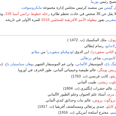
صبح رئيس
بورما
.
ل گيتس
من منصبه كرئيس مجلس إدارة مجموعة
مايكروسوفت
.
ص في حادث تحطم طائرة
رحلة خطوط ترانس آسيا 235
، وذ
لمغربي
يفوز
ببطولة الأمم الأفريقية للمحليين 2018
للمرة الأولى في تاريخه.
يوتل
، ملك المكسيك (ت. 1472 ).
اندايو
، رسام إيطالي
الثاني سفوردزا
، ابن الدوق
لودوڤيكو سفوردزا
من
ميلانو
.
كامويس
، شاعر
برتغالي
.
يگ باخ
، الموسيقار
الألماني
، وابن عم الموسيقار الشهير
يوهان سباستيان باخ
. (ت. 1
ريش بويتگر
، عالم طبيعية وخيميائي ألماني، طور الخزف في أوروپا.
يڤو
، كاتب فرنسي (ت. 1763)
لوب ريشتر
، طبيب ألماني
، عالم حشرات إنگليزي (ت. 1804)
 مرم
، أستاذ علم الحيوان وعلم الطيور الألماني
تروگوت پروش
، عالم نبات وحدائق كندي-ألماني
 كاپلو
، جندي پرتغالي ومستكشف أفريقيا (ت. 1917)
يم
، مخترع أسلحة أمريكي (ت. 1916)