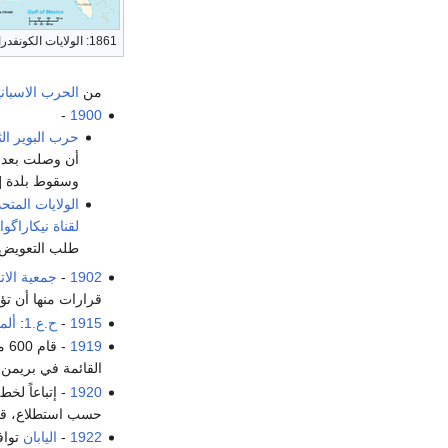
1861: الولايات الكونفدرالية الأمريكية
من
الحرب الاسباني
-
1900
حرب البوير الثا
أن وصلت بعد ي
وسقوط بلدة [
الولايات المتح
لقناة نيكاراگوا
ا
طلب التعويض.
1902
-
جمعية الات
قرارات منها أن ت
1915
-
ح.ع.1
:
ألما
1919
القائمة في بريمن منذ 10 يناير وتفكيكها في غضو
1920
- إتباعاً ل
حسب استطلاع، قد
1922
-
اليابان
تواف