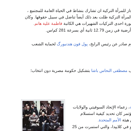
 للمرأة التركية ان تشارك بنشاط في الحياة العامة للمجتمع ،
المرأة التركية ظلت بعد ذلك أيضاً تناضل في سبيل حقوقها. وكان
صورة احدى التركيات الشهيرات هي الكاتبة
فاطمة علية هانم
.
م صادر عن رئيس الرايخ،
پول فون هندنبورگ
لحماية الشعب
ف
مصطفى النحاس باشا
بتشكيل حكومة مصرية دون انتخاب؛
، زعماء الإتحاد السوفيتي والولايات
تمر كان تحديد كيفية استسلام
 هيئة
الأمم المتحدة
.
عملية پروسيا الشرقية (1945): إكتمال عملية جبهة بحر البلطيق الأولى إ. باگراميان يهزم العدو في كلايپدا، والتي استمرت من 25