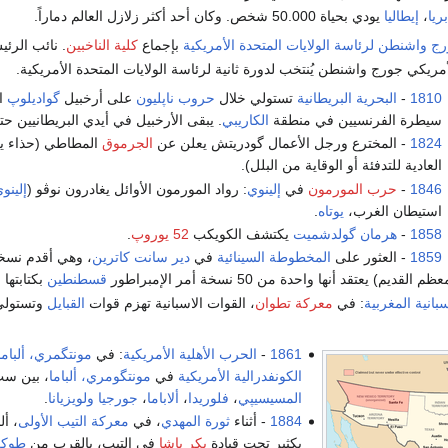
بريا
،
إيطاليا
يودي بحياة 50.000 شخص. وكان أحد أكثر زلازل العالم دماراً.
رج واشنطن
لرئاسة
الولايات المتحدة الأمريكية
بإجماع
كلية الناخبين
. نائب الرئ
مريكي جورج واشنطن يُنتخب لدورة ثانية لرئاسة الولايات المتحدة الأمريكية.
1810
-
البحرية البريطانية
تستولي خلال
حروب ناپليون
على أرخبيل
گواديلوپ
ال
سيطرة الفرنسيين في منطقة
الكاريبي
. يبقى الأرخبيل في أيدي البريطانيين حتى 3 مارس 13
1824
- المخترع ورجل الأعمال گودريتش يعلن عن
الجرموق
المطاطي (حذاء يل
العادية للتدفئة أو الوقاية من البلل).
1846
-
حرب المورمون
في
إلينوي
: رواد المورمون الأوائل يغادرون نوڤو (
إلينو
استيطان الغرب،
يوتاه
.
1858
-
هرمان گولدشميت
يكتشف الكويكب
52 يوروپ
.
1859
- العثور على
المخطوطة السينائية
في
دير سانت كاترين
، وهي أقدم نس
يم) يعتقد أنها واحدة من 50 نسخة أمر الإمبراطور
قسطنطين
بكتابتها
بانية المغربية
: في
معركة تطوان
، القوات الاسبانية تهزم قوات
القبايل
وتستولي
1861
-
الحرب الأهلية الأمريكية
: في
مونتگمري، ألباما
الكونفدرالية الأمريكية
في
مونتگومري، ألباما
، بين ست
المسيسيپي
،
فلوريدا
،
ألاباما
،
جورجيا
ولويزيانا
.
1884
- أثناء
ثورة المهدي
، في
معركة التيب الأولى
، أ
بكثير تحت قيادة
بكر باشا
في التيب، بالقرب من
طوكر