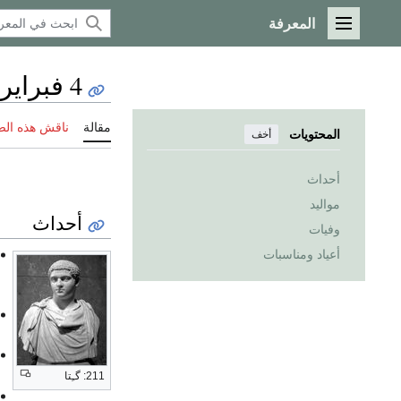
المعرفة
القائمة الرئيسية
4 فبراير
مقالة
ناقش هذه ال
المحتويات
أخف
أحداث
مواليد
أحداث
وفيات
أعياد ومناسبات
211: گـِتا