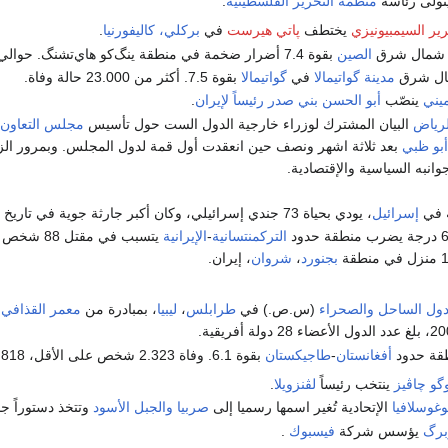
ولى رئاسة
منظمة التحرير الفلسطينية
.
ير السيمبيونيزي
يختطف
پاتي هيرست
في
بركلي، كاليفورنيا
.
 شمال شرق
الصين
بقوة 7.4 أضرار ضخمة في منطقة ينگ‌كو هاي‌تشنگ. حوالي 10.000 وفاة. أحد أخطر الزلازل في العالم.
ال شرق
مدينة گواتيمالا
في
گواتيمالا
بقوة 7.5. أكثر من 23.000 حالة وفاة.
يني
ينصّب
أبو الحسن بني صدر
رئيساً
لإيران
.
لرياض
البيان المشترك لوزراء خارجية الدول الست حول تأسيس
مجلس التعاون ل
أبو ظبي
بعد ثلاثة اشهر ونصف حين انعقدت أول قمة لدول المجلس. وبمرور الزم
وانبه السياسية والإقتصادية.
 في
إسرائيل
، يودي بحياة 73 جندي إسرائيلي، وكان أكبر جارثة جوية في تاريخ إسرائيل.
التركمنتسانية
-
الإيرانية
بجنورد
،
شروان
، إيران.
دول الساحل والصحراء
(س.ص.) في
طرابلس
،
ليبيا
، بمبادرة من
معمر القذافي
.
قة حدود
أفغانستان
-
طاجيكستان
بقوة 6.1. وفاة 2.323 شخص على الأقل، 818 إصابة، تدمير 8,094 منزل، نفوق 6.725 رأس ماشية.
گو چاڤيز
ينتخب رئيساً
لڤنزويلا
.
وغوسلافيا
الإتحادية تُغير اسمها رسميا إلى
صربيا والجبل الأسود
وتتخذ دستوراً جدي
برگ
يؤسس شركة
فيسبوك
.