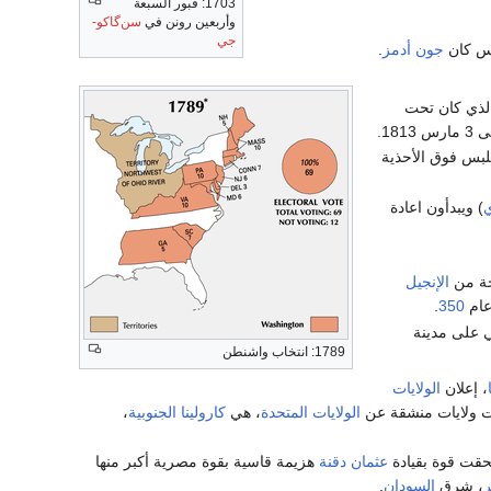
1703: قبور السبعة
وأربعين رونن في
سن‌گاكو-
جي
يس كان
جون أدمز
.
ذي كان تحت
18.
بس فوق الأحذية
ي
) ويبدأون اعادة
خة من
الإنجيل
 عام
350
.
 على مدينة
1789: انتخاب واشنطن
، إعلان
الولايات
 ولايات منشقة عن
الولايات المتحدة
، هي
كارولينا الجنوبية
،
لحقت قوة بقيادة
عثمان دقنة
هزيمة قاسية بقوة مصرية أكبر منها
، شرق
السودان
.