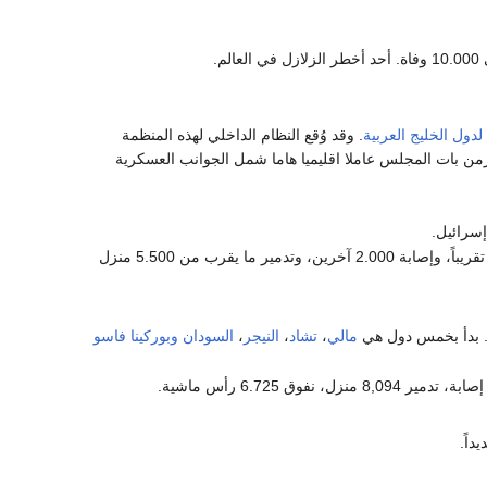
دول الخليج العربية
. وقد وُقع النظام الداخلي لهذه المنظمة
ن بات المجلس عاملا اقليميا هاما شمل الجوانب العسكرية
يتسبب في مقتل 88 شخص تقريباً، وإصابة 2.000 آخرين، وتدمير ما يقرب من 5.500 منزل
 بدأ بخمس دول هي
مالي
،
تشاد
،
النيجر
،
السودان
وبوركينا فاسو
داً.