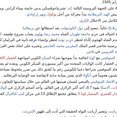
جيش
الهند البريطانية
يبدأ معركة من أجل
پوكوك
ونهر إراوادي
.
لكامل من الاحتلال
النازي
.
لانكا
حالياً، تنضم إلى
دول الكومنولث
بعد استقلالها عن
بريطانيا
.
 اغتياله في حرم
جامعة طهران
الشاه
محمد رضا پهلوي
يصاب بجروح طفيفة. ال
دم الشاه الهجوم كأداة لحظر
حزب توده
لحظر وإنشاء غرفة ثانية في البرلمان ل
فرنسية تحاصر قصر الملك
المغربي
محمد الخامس
وتجبره على اتخاذ بعض القرا
 القرويين
في
فاس
.
د السوڤيتي
مع
كوبا
اتفاقية بدأ بموجبها شراء
السكر
الكوبي لمواجهة
الحصار الاق
ل الحصار كانت الولايات المتحدة من أكبر مستوردي السكر الكوبي. وبعده لم يعد ب
تحاد السوفيتي شراءها دعما للكوبيين رغم ما يُلحق ذلك من ضرر ملحوظ بصناعة 
نفذون هجوماً في
أنگولا
الذي يعتبر بمثابة بداية لانتفاضة ضد الوصاية الپرتغالية.
م
الاتحاد السوڤيتي
بالسعي لضمان هيمنتها في العالم من خلال سياستها للتعاون 
ات
،
ألاسكا
بقوة 8.7، أحد أكبر الزلازل في العالم، وأحد أضخم الزلازل في
الولا
دار القمري
:
المسبار لونا 3
ينطلق مجمع الإطلاق 13 في مركز
كيپ كناڤرال
الفض
پانت
، وتعتبر أربانت النواة الحقيقة التي أدت إلى ظهور
الإنترنت
.