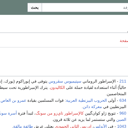
بحث
صفحة
211
- الإمبراطور الروماني
سپتيميوس سڤروس
يتوفى في إبوراكوم (يورك، إنگ
حالياً) أثناء استعداده لقيادة حملة على
الكاليدون
. يترك الإمبراطورية تحت سيطرة
المتخاصمين.
634
- أولى
الحروب البيزنطية العربية
: قوات المسلمين بقيادة
عمرو بن العاص
ت
البيزنطيين في
معركة داثن
.
960
- تتويج ژاو كوان‌گيين
كالإمبراطور تاي‌زو من سونگ
، لتبدأ فترة
أسرة سون
الصين
والتي ستستمر لما يزيد عن ثلاثة قرون.
1043
- في
الأندلس
،
إدريس الثاني الحمودي
يعتلي عرش
طائفة مالقة
.