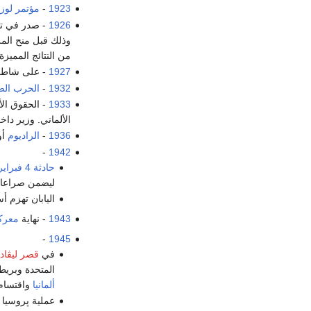
1923
-
مؤتمر لوز
1926
- صدر في ترك
وذلك قبل منح المر
من النتائج المميز
1927
- على شاطئ
1932
-
الحرب الصين
1933
- الحقوق ال
الألماني. وزير داخ
1936
-
الراديوم
أو
-
1942
حادثة 4 فبراير 1942
ليضمن صراعا 
اليابان تهزم 
1943
- نهاية
معركة
-
1945
في
قصر ليڤادي
المتحدة وبريطا
ألمانيا
واقتسام 