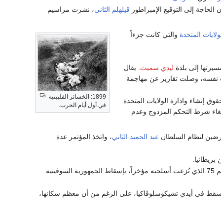
ن الحاجة إلى التوقيع الإمبراطور
ڤيلهلم الثاني
، نشرت مراسيم
ولايات المتحدة
والتي كانت جزءاً
مسيرتها إلى بلدة
ليدي سميث
. يقال
ت نفسه، وصلت تقارير عن مهاجمة
1899: الخسائر الفلپينية
وق إنشاء وادارة الولايات المتحدة
في أول أيام الحرب.
إلغاء شرط التحكم المزدوج وعدم
عارضين لنظام السلطان
عبد الحميد الثاني
، واتخذ المؤتمر عدة
بريطانيا.
- قام 600 متطوع في ڤالتر كاسپاري، يتألفون بصفة رئيسية من أعضاء فوج مشاة بريمن رقم 75 الذي نُزعت أسلحته مؤخراً، بإسقاط الجمهورية السوڤيتية
 تسقط في أيدي تشيكوسلوڤاكيا، على الرغم من أن معظم سكانها،